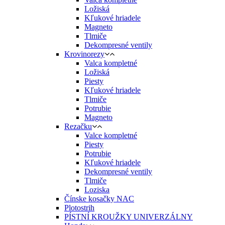
Ložiská
Kľukové hriadele
Magneto
Tlmiče
Dekompresné ventily
Krovinorezy
Valca kompletné
Ložiská
Piesty
Kľukové hriadele
Tlmiče
Potrubie
Magneto
Rezačku
Valce kompletné
Piesty
Potrubie
Kľukové hriadele
Dekompresné ventily
Tlmiče
Loziska
Čínske kosačky NAC
Plotostrih
PÍSTNÍ KROUŽKY UNIVERZÁLNY