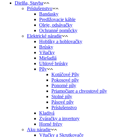
Dielňa, Stavba
Príslušenstvo
Bandasky
Predlžovacie káble
Oleje, odsávačky
Ochranné pomôcky
Elektrické náradie
Hoblíky a hoblovačky
Brúsky
Vŕtačky
Miešadlá
Uhlové brúsky
Píly
Kotúčové Píly
Pokosové píly
Ponorné píly
Priamočiare a chvostové píly
Stolné píly
Pásové píly
Príslušenstvo
Kladivá
Zváračky a invertory
Horné frézy
Aku náradie
Vŕtačky a Skrutkovače