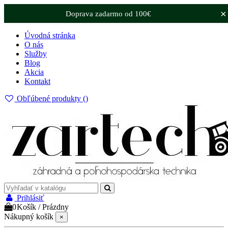
×
Doprava zadarmo od 100€
Úvodná stránka
O nás
Služby
Blog
Akcia
Kontakt
Obľúbené produkty (
)
Prihlásiť
0
Košík
/
Prázdny
Nákupný košík
×