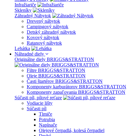
Infražiariče
Skleníky
Záhradný Nábytok
Drevený nábytok
Campingový nábytok
Detský záhradný nábytok
Kovový nábytok
Ratanový nábytok
Lehátka
Náhradné diely
Originálne diely BRIGGS&STRATTON
Filtre BRIGGS&STRATTON
Oleje BRIGGS&STRATTON
Časti štartérov BRIGGS&STRATTON
Komponenty karburátorov BRIGGS&STRATTON
Komponenty zapaľovania BRIGGS&STRATTON
Súčasti píl, pílové reťaze
Vodiacie lišty
Súčasti píl
Tlmiče
Potrubia
Napínače
Olejové čerpadlá, kolesá čerpadiel
Druhé