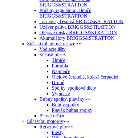
BRIGGS&STRATTON
Pružiny regulátora, Tlmiče
BRIGGS&STRATTON
Tesnenia, Tesnivá BRIGGS&STRATTON
Uzáver paliva BRIGGS&STRATTON
Olejové misky BRIGGS&STRATTON
Akumulátory BRIGGS&STRATTON
Súčasti píl, pílové reťaze
Vodiacie lišty
Súčasti píl
Tlmiče
Potrubia
Napínače
Olejové čerpadlá, kolesá čerpadiel
Druhé
Spojky, spojkové diely
Vypínače
Bubny spojky, plaváky
Bubny spojky
Plavák bubna spojky
Pílové reťaze
Súčasťou motorov
Reťazové píly
Piesty
Valca kompletné