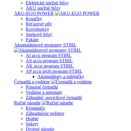
Elektrické snežné frézy
AKU snežné frézy
AKU-EGO POWER
Kosačky
Reťazové píly
Krovinorezy
Snehové frézy
Fukáre
Akumulátorové programy STIHL
AI accu program STIHL
AS accu program STIHL
AK accu program STIHL
AP accu profi program STIHL
Akumulátory a nabíjačky
Čerpadlá a vodárne
Ponorné čerpadlá
Vodárne a automaty
Záhradné, povrchové čerpadlá
Ručné náradie
Krompáče
Záhradnícke nožnice
Hrable
Sekery
Drobné náradie