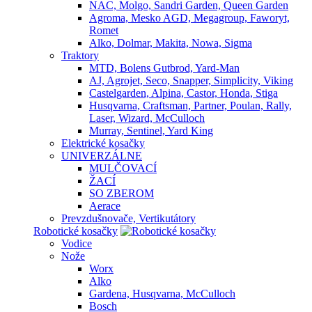
NAC, Molgo, Sandri Garden, Queen Garden
Agroma, Mesko AGD, Megagroup, Faworyt,
Romet
Alko, Dolmar, Makita, Nowa, Sigma
Traktory
MTD, Bolens Gutbrod, Yard-Man
AJ, Agrojet, Seco, Snapper, Simplicity, Viking
Castelgarden, Alpina, Castor, Honda, Stiga
Husqvarna, Craftsman, Partner, Poulan, Rally,
Laser, Wizard, McCulloch
Murray, Sentinel, Yard King
Elektrické kosačky
UNIVERZÁLNE
MULČOVACÍ
ŽACÍ
SO ZBEROM
Aerace
Prevzdušnovače, Vertikutátory
Robotické kosačky
Vodice
Nože
Worx
Alko
Gardena, Husqvarna, McCulloch
Bosch