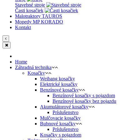
Stavebné stroje
Časti kosačiek
Malotraktory TAUROS
Mopedy MP KORADO
Kontakt
Home
Záhradná technika
Kosačky
Weibang kosačky
Elektrické kosačky
Benzínové kosačky
Benzínové kosačky s pojazdom
Benzínové kosačky bez pojazdu
Akumulátorové kosačky
Príslušenstvo
Mulčovacie kosačky
Bubnové kosačky
Príslušenstvo
Kosačky s pojazdom