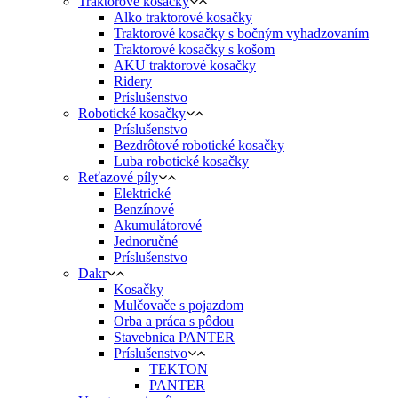
Traktorové kosačky
Alko traktorové kosačky
Traktorové kosačky s bočným vyhadzovaním
Traktorové kosačky s košom
AKU traktorové kosačky
Ridery
Príslušenstvo
Robotické kosačky
Príslušenstvo
Bezdrôtové robotické kosačky
Luba robotické kosačky
Reťazové píly
Elektrické
Benzínové
Akumulátorové
Jednoručné
Príslušenstvo
Dakr
Kosačky
Mulčovače s pojazdom
Orba a práca s pôdou
Stavebnica PANTER
Príslušenstvo
TEKTON
PANTER