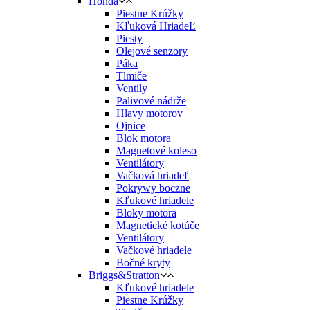
Honda
Piestne Krúžky
Kľuková HriadeĽ
Piesty
Olejové senzory
Páka
Tlmiče
Ventily
Palivové nádrže
Hlavy motorov
Ojnice
Blok motora
Magnetové koleso
Ventilátory
Vačková hriadeľ
Pokrywy boczne
Kľukové hriadele
Bloky motora
Magnetické kotúče
Ventilátory
Vačkové hriadele
Bočné kryty
Briggs&Stratton
Kľukové hriadele
Piestne Krúžky