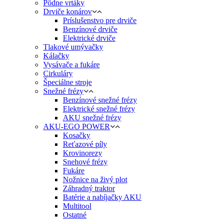
Pôdne vrtáky
Drviče konárov
Príslušenstvo pre drviče
Benzínové drviče
Elektrické drviče
Tlakové umývačky
Kálačky
Vysávače a fukáre
Cirkuláry
Špeciálne stroje
Snežné frézy
Benzínové snežné frézy
Elektrické snežné frézy
AKU snežné frézy
AKU-EGO POWER
Kosačky
Reťazové píly
Krovinorezy
Snehové frézy
Fukáre
Nožnice na živý plot
Záhradný traktor
Batérie a nabíjačky AKU
Multitool
Ostatné