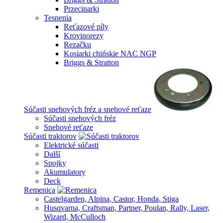
Przecinarki
Tesnenia
Reťazové píly
Krovinorezy
Rezačku
Kosiarki chińskie NAC NGP
Briggs & Stratton
Súčasti snehových fréz a snehové reťaze
Súčasti snehových fréz
Snehové reťaze
Súčasti traktorov
Elektrické súčasti
Další
Spojky
Akumulatory
Deck
Remenica
Castelgarden, Alpina, Castor, Honda, Stiga
Husqvarna, Craftsman, Partner, Poulan, Rally, Laser,
Wizard, McCulloch