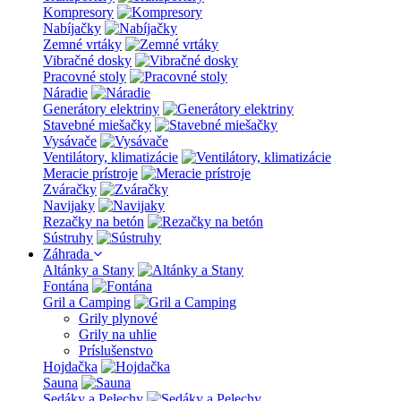
Kompresory
Nabíjačky
Zemné vrtáky
Vibračné dosky
Pracovné stoly
Náradie
Generátory elektriny
Stavebné miešačky
Vysávače
Ventilátory, klimatizácie
Meracie prístroje
Zváračky
Navijaky
Rezačky na betón
Sústruhy
Záhrada
Altánky a Stany
Fontána
Gril a Camping
Grily plynové
Grily na uhlie
Príslušenstvo
Hojdačka
Sauna
Sedáky a Pelechy