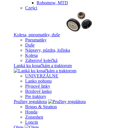
Robomow, MTD
Części
Kolesa, pneumatiky, duše
Pneumatiky
Duše
Nápravy, púzdra, ložiska
Kolesa
Záberové kolečká
Lanká ku kosačkám a traktorom
UNIVERZÁLNE
Lanko pohonu
Plynové linky
Brzdové lanko
Pre traktory
Pružiny regulátora
Briggs & Stratton
Honda
Zongshen
Loncin
Oleje