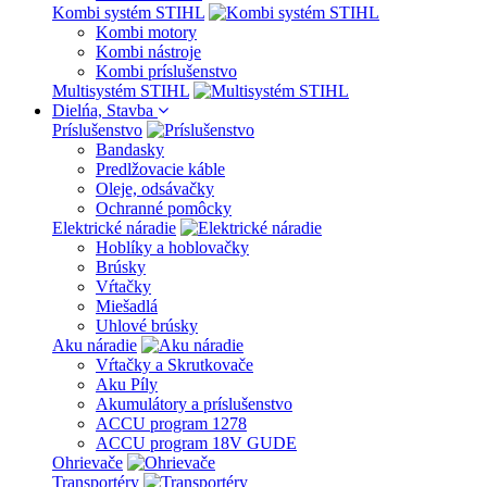
Kombi systém STIHL
Kombi motory
Kombi nástroje
Kombi príslušenstvo
Multisystém STIHL
Dielńa, Stavba
Príslušenstvo
Bandasky
Predlžovacie káble
Oleje, odsávačky
Ochranné pomôcky
Elektrické náradie
Hoblíky a hoblovačky
Brúsky
Vŕtačky
Miešadlá
Uhlové brúsky
Aku náradie
Vŕtačky a Skrutkovače
Aku Píly
Akumulátory a príslušenstvo
ACCU program 1278
ACCU program 18V GUDE
Ohrievače
Transportéry