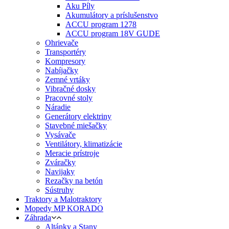
Aku Píly
Akumulátory a príslušenstvo
ACCU program 1278
ACCU program 18V GUDE
Ohrievače
Transportéry
Kompresory
Nabíjačky
Zemné vrtáky
Vibračné dosky
Pracovné stoly
Náradie
Generátory elektriny
Stavebné miešačky
Vysávače
Ventilátory, klimatizácie
Meracie prístroje
Zváračky
Navijaky
Rezačky na betón
Sústruhy
Traktory a Malotraktory
Mopedy MP KORADO
Záhrada
Altánky a Stany