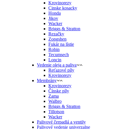
Krovinorezy
Cinske kosacky
Honda
Jikov
Wacker
Briggs & Stratton
Rezačky
Zongshen
Fukár na lístie
Robin
Tecumsech
Loncin
Vedenie oleja a paliva
Reťazové píly
Krovinorezy
Membrány
Krovinorezy
Čínske píly
Zama
Walbro
Briggs & Stratton
Tillotson
Wacker
Palivové čerpadlá a ventily
Palivové vedenie univerzalne