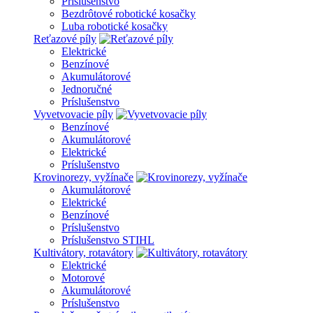
Príslušenstvo
Bezdrôtové robotické kosačky
Luba robotické kosačky
Reťazové píly
Elektrické
Benzínové
Akumulátorové
Jednoručné
Príslušenstvo
Vyvetvovacie píly
Benzínové
Akumulátorové
Elektrické
Príslušenstvo
Krovinorezy, vyžínače
Akumulátorové
Elektrické
Benzínové
Príslušenstvo
Príslušenstvo STIHL
Kultivátory, rotavátory
Elektrické
Motorové
Akumulátorové
Príslušenstvo