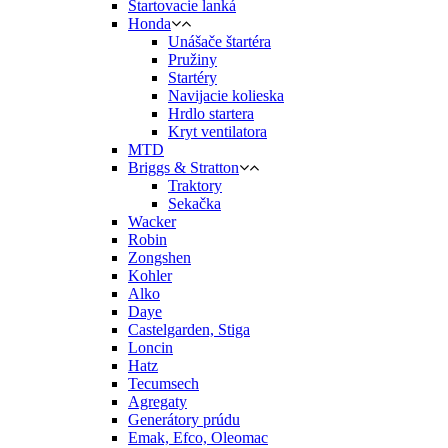
Štartovacie lanká
Honda
Unášače štartéra
Pružiny
Startéry
Navijacie kolieska
Hrdlo startera
Kryt ventilatora
MTD
Briggs & Stratton
Traktory
Sekačka
Wacker
Robin
Zongshen
Kohler
Alko
Daye
Castelgarden, Stiga
Loncin
Hatz
Tecumsech
Agregaty
Generátory prúdu
Emak, Efco, Oleomac