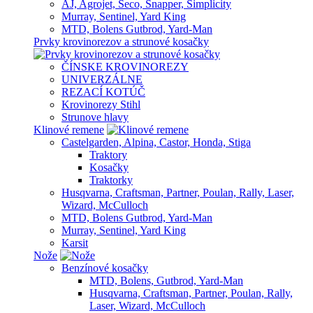
AJ, Agrojet, Seco, Snapper, Simplicity
Murray, Sentinel, Yard King
MTD, Bolens Gutbrod, Yard-Man
Prvky krovinorezov a strunové kosačky
ČÍNSKE KROVINOREZY
UNIVERZÁLNE
REZACÍ KOTÚČ
Krovinorezy Stihl
Strunove hlavy
Klinové remene
Castelgarden, Alpina, Castor, Honda, Stiga
Traktory
Kosačky
Traktorky
Husqvarna, Craftsman, Partner, Poulan, Rally, Laser,
Wizard, McCulloch
MTD, Bolens Gutbrod, Yard-Man
Murray, Sentinel, Yard King
Karsit
Nože
Benzínové kosačky
MTD, Bolens, Gutbrod, Yard-Man
Husqvarna, Craftsman, Partner, Poulan, Rally,
Laser, Wizard, McCulloch