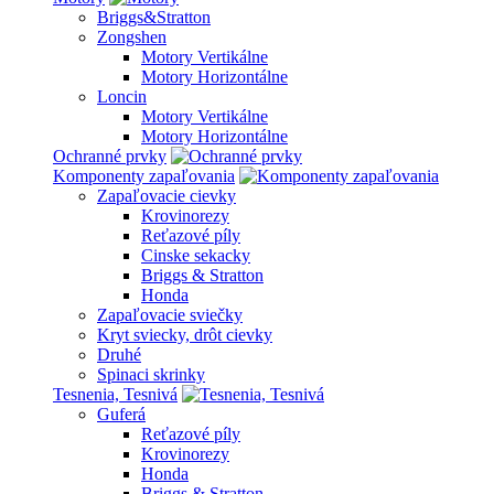
Briggs&Stratton
Zongshen
Motory Vertikálne
Motory Horizontálne
Loncin
Motory Vertikálne
Motory Horizontálne
Ochranné prvky
Komponenty zapaľovania
Zapaľovacie cievky
Krovinorezy
Reťazové píly
Cinske sekacky
Briggs & Stratton
Honda
Zapaľovacie sviečky
Kryt sviecky, drôt cievky
Druhé
Spinaci skrinky
Tesnenia, Tesnivá
Guferá
Reťazové píly
Krovinorezy
Honda
Briggs & Stratton