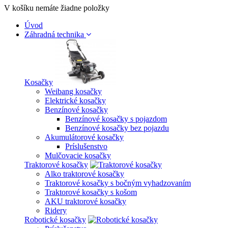
V košíku nemáte žiadne položky
Úvod
Záhradná technika
Kosačky
Weibang kosačky
Elektrické kosačky
Benzínové kosačky
Benzínové kosačky s pojazdom
Benzínové kosačky bez pojazdu
Akumulátorové kosačky
Príslušenstvo
Mulčovacie kosačky
Traktorové kosačky
Alko traktorové kosačky
Traktorové kosačky s bočným vyhadzovaním
Traktorové kosačky s košom
AKU traktorové kosačky
Ridery
Robotické kosačky