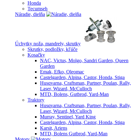
Honda
Tecumseh
Náradie, dielňa
Úchytky noža, mandrely, skrutky
Skrutky, podložky, kľúče
Kosačky
NAC, Victus, Molgo, Sandri Garden, Queen
Garden
Emak, Efko, Oleomac
Castelgarden, Alpina, Castor, Honda, Stiga
Husqvarna, Craftsman, Partner, Poulan, Rally,
Laser, Wizard, McCulloch
MTD, Bolens, Gutbrod, Yard-Man
Traktory
Husqvarna, Craftsman, Partner, Poulan, Rally,
Laser, Wizard, McCulloch
Murray, Sentinel, Yard King
Castelgarden, Alpina, Castor, Honda, Stiga
Karsit, Ariens
MTD, Bolens Gutbrod, Yard-Man
Motory