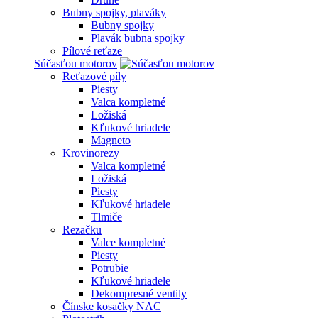
Bubny spojky, plaváky
Bubny spojky
Plavák bubna spojky
Pílové reťaze
Súčasťou motorov
Reťazové píly
Piesty
Valca kompletné
Ložiská
Kľukové hriadele
Magneto
Krovinorezy
Valca kompletné
Ložiská
Piesty
Kľukové hriadele
Tlmiče
Rezačku
Valce kompletné
Piesty
Potrubie
Kľukové hriadele
Dekompresné ventily
Čínske kosačky NAC