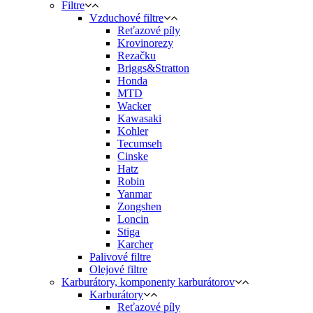
Filtre
Vzduchové filtre
Reťazové píly
Krovinorezy
Rezačku
Briggs&Stratton
Honda
MTD
Wacker
Kawasaki
Kohler
Tecumseh
Cinske
Hatz
Robin
Yanmar
Zongshen
Loncin
Stiga
Karcher
Palivové filtre
Olejové filtre
Karburátory, komponenty karburátorov
Karburátory
Reťazové píly