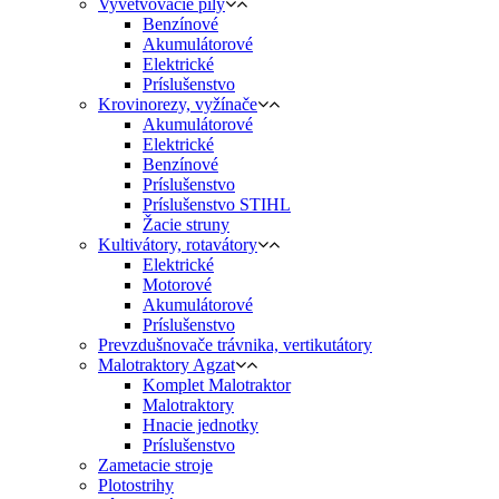
Vyvetvovacie píly
Benzínové
Akumulátorové
Elektrické
Príslušenstvo
Krovinorezy, vyžínače
Akumulátorové
Elektrické
Benzínové
Príslušenstvo
Príslušenstvo STIHL
Žacie struny
Kultivátory, rotavátory
Elektrické
Motorové
Akumulátorové
Príslušenstvo
Prevzdušnovače trávnika, vertikutátory
Malotraktory Agzat
Komplet Malotraktor
Malotraktory
Hnacie jednotky
Príslušenstvo
Zametacie stroje
Plotostrihy