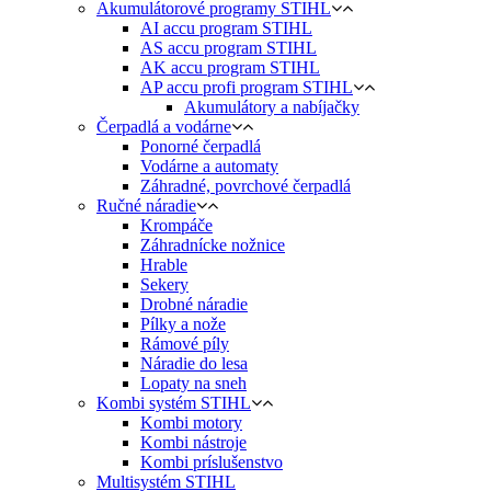
Akumulátorové programy STIHL
AI accu program STIHL
AS accu program STIHL
AK accu program STIHL
AP accu profi program STIHL
Akumulátory a nabíjačky
Čerpadlá a vodárne
Ponorné čerpadlá
Vodárne a automaty
Záhradné, povrchové čerpadlá
Ručné náradie
Krompáče
Záhradnícke nožnice
Hrable
Sekery
Drobné náradie
Pílky a nože
Rámové píly
Náradie do lesa
Lopaty na sneh
Kombi systém STIHL
Kombi motory
Kombi nástroje
Kombi príslušenstvo
Multisystém STIHL