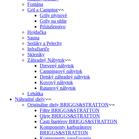
Fontána
Gril a Camping
Grily plynové
Grily na uhlie
Príslušenstvo
Hojdačka
Sauna
Sedáky a Pelechy
Infražiariče
Skleníky
Záhradný Nábytok
Drevený nábytok
Campingový nábytok
Detský záhradný nábytok
Kovový nábytok
Ratanový nábytok
Lehátka
Náhradné diely
Originálne diely BRIGGS&STRATTON
Filtre BRIGGS&STRATTON
Oleje BRIGGS&STRATTON
Časti štartérov BRIGGS&STRATTON
Komponenty karburátorov
BRIGGS&STRATTON
Komponenty zapaľovania