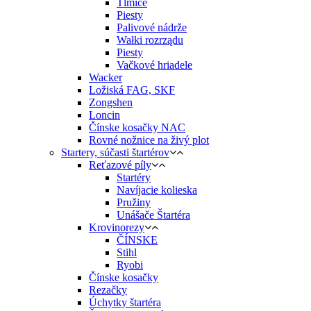
Tlmiče
Piesty
Palivové nádrže
Wałki rozrządu
Piesty
Vačkové hriadele
Wacker
Ložiská FAG, SKF
Zongshen
Loncin
Čínske kosačky NAC
Rovné nožnice na živý plot
Startery, súčasti štartérov
Reťazové píly
Startéry
Navíjacie kolieska
Pružiny
Unášače Štartéra
Krovinorezy
ČÍNSKE
Stihl
Ryobi
Čínske kosačky
Rezačky
Úchytky štartéra