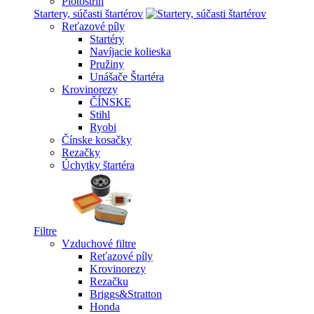
Plotostrih
Startery, súčasti štartérov
Reťazové píly
Startéry
Navíjacie kolieska
Pružiny
Unášače Štartéra
Krovinorezy
ČÍNSKE
Stihl
Ryobi
Čínske kosačky
Rezačky
Úchytky štartéra
Filtre
Vzduchové filtre
Reťazové píly
Krovinorezy
Rezačku
Briggs&Stratton
Honda