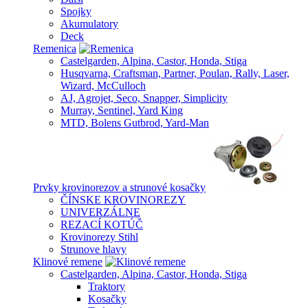
Spojky
Akumulatory
Deck
Remenica
Castelgarden, Alpina, Castor, Honda, Stiga
Husqvarna, Craftsman, Partner, Poulan, Rally, Laser,
Wizard, McCulloch
AJ, Agrojet, Seco, Snapper, Simplicity
Murray, Sentinel, Yard King
MTD, Bolens Gutbrod, Yard-Man
Prvky krovinorezov a strunové kosačky
ČÍNSKE KROVINOREZY
UNIVERZÁLNE
REZACÍ KOTÚČ
Krovinorezy Stihl
Strunove hlavy
Klinové remene
Castelgarden, Alpina, Castor, Honda, Stiga
Traktory
Kosačky