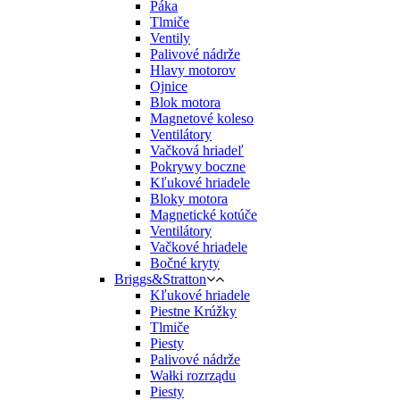
Páka
Tlmiče
Ventily
Palivové nádrže
Hlavy motorov
Ojnice
Blok motora
Magnetové koleso
Ventilátory
Vačková hriadeľ
Pokrywy boczne
Kľukové hriadele
Bloky motora
Magnetické kotúče
Ventilátory
Vačkové hriadele
Bočné kryty
Briggs&Stratton
Kľukové hriadele
Piestne Krúžky
Tlmiče
Piesty
Palivové nádrže
Wałki rozrządu
Piesty