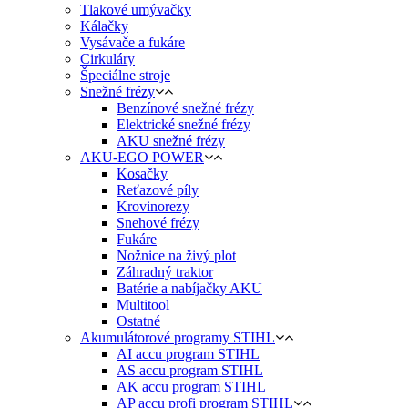
Tlakové umývačky
Kálačky
Vysávače a fukáre
Cirkuláry
Špeciálne stroje
Snežné frézy
Benzínové snežné frézy
Elektrické snežné frézy
AKU snežné frézy
AKU-EGO POWER
Kosačky
Reťazové píly
Krovinorezy
Snehové frézy
Fukáre
Nožnice na živý plot
Záhradný traktor
Batérie a nabíjačky AKU
Multitool
Ostatné
Akumulátorové programy STIHL
AI accu program STIHL
AS accu program STIHL
AK accu program STIHL
AP accu profi program STIHL