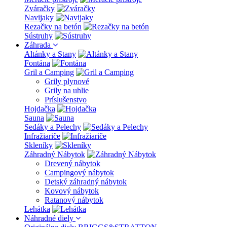
Zváračky
Navijaky
Rezačky na betón
Sústruhy
Záhrada
Altánky a Stany
Fontána
Gril a Camping
Grily plynové
Grily na uhlie
Príslušenstvo
Hojdačka
Sauna
Sedáky a Pelechy
Infražiariče
Skleníky
Záhradný Nábytok
Drevený nábytok
Campingový nábytok
Detský záhradný nábytok
Kovový nábytok
Ratanový nábytok
Lehátka
Náhradné diely