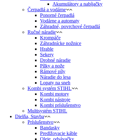
Akumulátory a nabíjačky
Čerpadlá a vodárne
Ponorné čerpadlá
Vodárne a automaty
Záhradné, povrchové čerpadlá
Ručné náradie
Krompáče
Záhradnícke nožnice
Hrable
Sekery
Drobné náradie
Pílky a nože
Rámové píly
Náradie do lesa
Lopaty na sneh
Kombi systém STIHL
Kombi motory
Kombi nástroje
Kombi príslušenstvo
Multisystém STIHL
Dielňa, Stavba
Príslušenstvo
Bandasky
Predlžovacie káble
Oleje, odsávačky