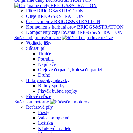
Originálne diely BRIGGS&STRATTON
Filtre BRIGGS&STRATTON
Oleje BRIGGS&STRATTON
Časti štartérov BRIGGS&STRATTON
Komponenty karburátorov BRIGGS&STRATTON
Komponenty zapaľovania BRIGGS&STRATTON
Súčasti píl, pílové reťaze
Vodiacie lišty
Súčasti píl
Tlmiče
Potrubia
Napínače
Olejové čerpadlá, kolesá čerpadiel
Druhé
Bubny spojky, plaváky
Bubny spojky
Plavák bubna spojky
Pílové reťaze
Súčasťou motorov
Reťazové píly
Piesty
Valca kompletné
Ložiská
Kľukové hriadele