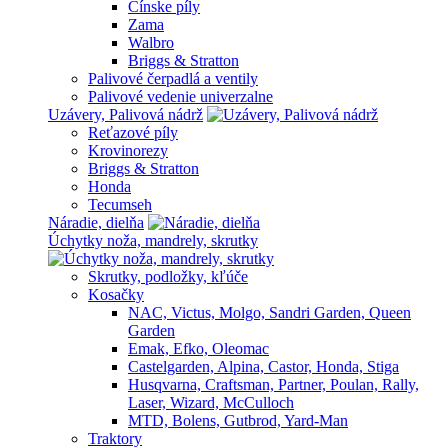
Čínske píly
Zama
Walbro
Briggs & Stratton
Palivové čerpadlá a ventily
Palivové vedenie univerzalne
Uzávery, Palivová nádrž
Reťazové píly
Krovinorezy
Briggs & Stratton
Honda
Tecumseh
Náradie, dielňa
Úchytky noža, mandrely, skrutky
Skrutky, podložky, kľúče
Kosačky
NAC, Victus, Molgo, Sandri Garden, Queen
Garden
Emak, Efko, Oleomac
Castelgarden, Alpina, Castor, Honda, Stiga
Husqvarna, Craftsman, Partner, Poulan, Rally,
Laser, Wizard, McCulloch
MTD, Bolens, Gutbrod, Yard-Man
Traktory