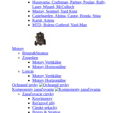
Husqvarna, Craftsman, Partner, Poulan, Rally,
Laser, Wizard, McCulloch
Murray, Sentinel, Yard King
Castelgarden, Alpina, Castor, Honda, Stiga
Karsit, Ariens
MTD, Bolens Gutbrod, Yard-Man
Motory
Briggs&Stratton
Zongshen
Motory Vertikálne
Motory Horizontálne
Loncin
Motory Vertikálne
Motory Horizontálne
Ochranné prvky
Komponenty zapaľovania
Zapaľovacie cievky
Krovinorezy
Reťazové píly
Cinske sekacky
Briggs & Stratton