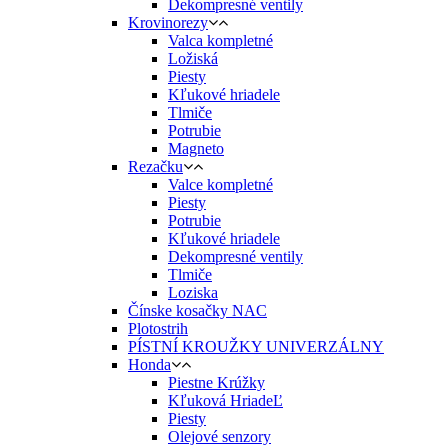
Dekompresné ventily
Krovinorezy
Valca kompletné
Ložiská
Piesty
Kľukové hriadele
Tlmiče
Potrubie
Magneto
Rezačku
Valce kompletné
Piesty
Potrubie
Kľukové hriadele
Dekompresné ventily
Tlmiče
Loziska
Čínske kosačky NAC
Plotostrih
PÍSTNÍ KROUŽKY UNIVERZÁLNY
Honda
Piestne Krúžky
Kľuková HriadeĽ
Piesty
Olejové senzory