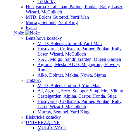
Traktorky
Husqvarna, Craftsman, Partner, Poulan, Rally, Laser,
Wizard, McCulloch
MTD, Bolens Gutbrod, Yard-Man
Murray, Sentinel, Yard King
Karsit
Nože
Benzínové kosačky
MTD, Bolens, Gutbrod, Yard-Man
Husqvarna, Craftsman, Partner, Poulan, Rally,
Laser, Wizard, McCulloch
NAC, Molgo, Sandri Garden, Queen Garden
Agroma, Mesko AGD, Megagroup, Faworyt,
Romet
Alko, Dolmar, Makita, Nowa, Sigma
Traktory
MTD, Bolens Gutbrod, Yard-Man
AJ, Agrojet, Seco, Snapper, Simplicity, Viking
Castelgarden, Alpina, Castor, Honda, Stiga
Husqvarna, Craftsman, Partner, Poulan, Rally,
Laser, Wizard, McCulloch
Murray, Sentinel, Yard King
Elektrické kosačky
UNIVERZÁLNE
MULČOVACÍ