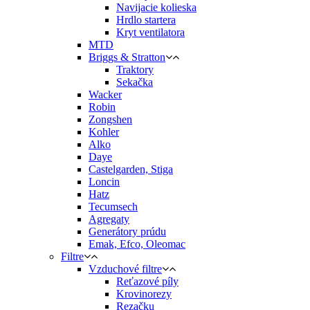
Navijacie kolieska
Hrdlo startera
Kryt ventilatora
MTD
Briggs & Stratton
Traktory
Sekačka
Wacker
Robin
Zongshen
Kohler
Alko
Daye
Castelgarden, Stiga
Loncin
Hatz
Tecumsech
Agregaty
Generátory prúdu
Emak, Efco, Oleomac
Filtre
Vzduchové filtre
Reťazové píly
Krovinorezy
Rezačku