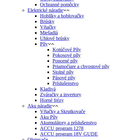
Ochranné pomôcky
Elektrické náradie
Hoblíky a hoblovačky
Brúsky
Vŕtačky
Miešadlá
Uhlové brúsky
Píly
Kotúčové Píly
Pokosové píly
Ponorné píly
Priamočiare a chvostové píly
Stolné píly
Pásové píly
Príslušenstvo
Kladivá
Zváračky a invertory
Horné frézy
Aku náradie
Vŕtačky a Skrutkovače
Aku Píly
Akumulátory a príslušenstvo
ACCU program 1278
ACCU program 18V GUDE
Ohrievače