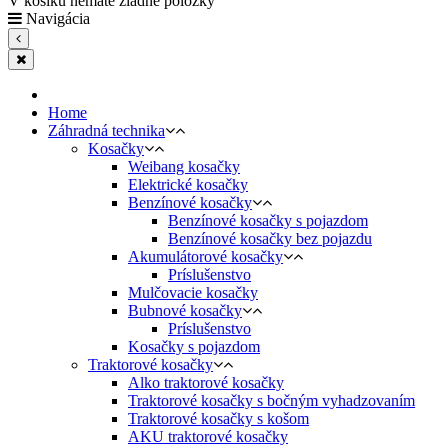
V košíku nemáte žiadne položky
Navigácia
Home
Záhradná technika
Kosačky
Weibang kosačky
Elektrické kosačky
Benzínové kosačky
Benzínové kosačky s pojazdom
Benzínové kosačky bez pojazdu
Akumulátorové kosačky
Príslušenstvo
Mulčovacie kosačky
Bubnové kosačky
Príslušenstvo
Kosačky s pojazdom
Traktorové kosačky
Alko traktorové kosačky
Traktorové kosačky s bočným vyhadzovaním
Traktorové kosačky s košom
AKU traktorové kosačky