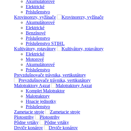
Akumulátorové
Elektrické
Príslušenstvo
Krovinorezy, vyžínače
Akumulátorové
Elektrické
Benzínové
Príslušenstvo
Príslušenstvo STIHL
Kultivátory, rotavátory
Elektrické
Motorové
Akumulátorové
Príslušenstvo
Prevzdušnovače trávnika, vertikutátory
Malotraktory Agzat
Komplet Malotraktor
Malotraktory
Hnacie jednotky
Príslušenstvo
Zametacie stroje
Plotostrihy
Pôdne vrtáky
Drviče konárov