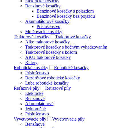
Elektrické kosačky
Benzínové kosačky
Benzínové kosačky s pojazdom
Benzínové kosačky bez pojazdu
Akumulátorové kosačky
Príslušenstvo
Mulčovacie kosačky
Traktorové kosačky
Alko traktorové kosačky
Traktorové kosačky s bočným vyhadzovaním
Traktorové kosačky s košom
AKU traktorové kosačky
Ridery
Robotické kosačky
Príslušenstvo
Bezdrôtové robotické kosačky
Luba robotické kosačky
Reťazové píly
Elektrické
Benzínové
Akumulátorové
Jednoručné
Príslušenstvo
Vyvetvovacie píly
Benzínové