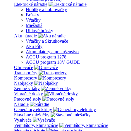
Elektrické náradie
Hoblíky a hoblovačky
Brúsky
Vŕtačky
Miešadlá
Uhlové brúsky
Aku náradie
Vŕtačky a Skrutkovače
Aku Píly
Akumulátory a príslušenstvo
ACCU program 1278
ACCU program 18V GUDE
Ohrievače
Transportéry
Kompresory
Nabíjačky
Zemné vrtáky
Vibračné dosky
Pracovné stoly
Náradie
Generátory elektriny
Stavebné miešačky
Vysávače
Ventilátory, klimatizácie
Meracie prístroje