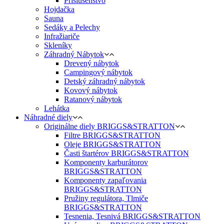
Príslušenstvo
Hojdačka
Sauna
Sedáky a Pelechy
Infražiariče
Skleníky
Záhradný Nábytok
Drevený nábytok
Campingový nábytok
Detský záhradný nábytok
Kovový nábytok
Ratanový nábytok
Lehátka
Náhradné diely
Originálne diely BRIGGS&STRATTON
Filtre BRIGGS&STRATTON
Oleje BRIGGS&STRATTON
Časti štartérov BRIGGS&STRATTON
Komponenty karburátorov
BRIGGS&STRATTON
Komponenty zapaľovania
BRIGGS&STRATTON
Pružiny regulátora, Tlmiče
BRIGGS&STRATTON
Tesnenia, Tesnivá BRIGGS&STRATTON