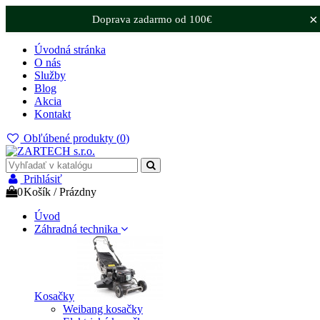
×
Doprava zadarmo od 100€
Úvodná stránka
O nás
Služby
Blog
Akcia
Kontakt
Obľúbené produkty (
0
)
Prihlásiť
0
Košík
/
Prázdny
Úvod
Záhradná technika
Kosačky
Weibang kosačky