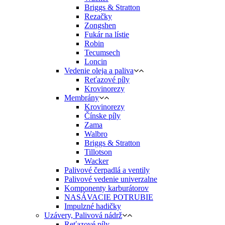
Briggs & Stratton
Rezačky
Zongshen
Fukár na lístie
Robin
Tecumsech
Loncin
Vedenie oleja a paliva
Reťazové píly
Krovinorezy
Membrány
Krovinorezy
Čínske píly
Zama
Walbro
Briggs & Stratton
Tillotson
Wacker
Palivové čerpadlá a ventily
Palivové vedenie univerzalne
Komponenty karburátorov
NASÁVACIE POTRUBIE
Impulzné hadičky
Uzávery, Palivová nádrž
Reťazové píly