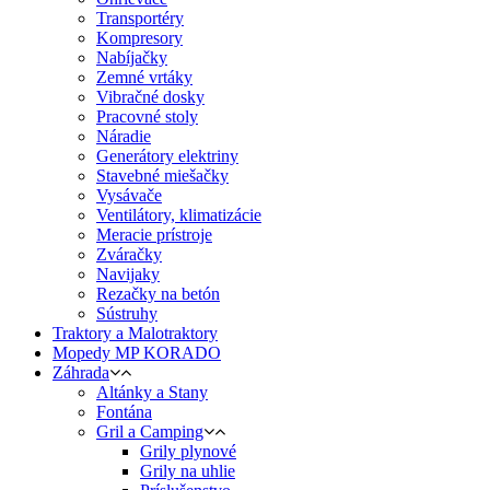
Transportéry
Kompresory
Nabíjačky
Zemné vrtáky
Vibračné dosky
Pracovné stoly
Náradie
Generátory elektriny
Stavebné miešačky
Vysávače
Ventilátory, klimatizácie
Meracie prístroje
Zváračky
Navijaky
Rezačky na betón
Sústruhy
Traktory a Malotraktory
Mopedy MP KORADO
Záhrada
Altánky a Stany
Fontána
Gril a Camping
Grily plynové
Grily na uhlie