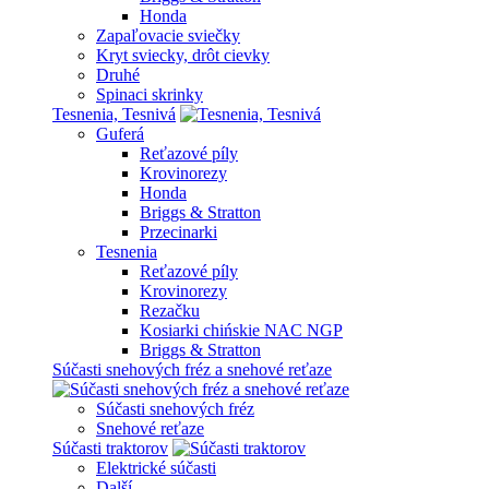
Honda
Zapaľovacie sviečky
Kryt sviecky, drôt cievky
Druhé
Spinaci skrinky
Tesnenia, Tesnivá
Guferá
Reťazové píly
Krovinorezy
Honda
Briggs & Stratton
Przecinarki
Tesnenia
Reťazové píly
Krovinorezy
Rezačku
Kosiarki chińskie NAC NGP
Briggs & Stratton
Súčasti snehových fréz a snehové reťaze
Súčasti snehových fréz
Snehové reťaze
Súčasti traktorov
Elektrické súčasti
Další