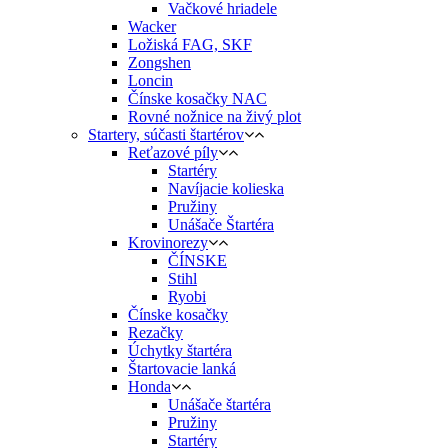
Vačkové hriadele
Wacker
Ložiská FAG, SKF
Zongshen
Loncin
Čínske kosačky NAC
Rovné nožnice na živý plot
Startery, súčasti štartérov
Reťazové píly
Startéry
Navíjacie kolieska
Pružiny
Unášače Štartéra
Krovinorezy
ČÍNSKE
Stihl
Ryobi
Čínske kosačky
Rezačky
Úchytky štartéra
Štartovacie lanká
Honda
Unášače štartéra
Pružiny
Startéry