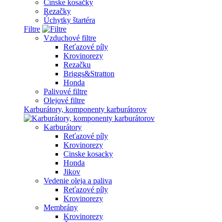
Čínske kosačky
Rezačky
Úchytky štartéra
Filtre
Vzduchové filtre
Reťazové píly
Krovinorezy
Rezačku
Briggs&Stratton
Honda
Palivové filtre
Olejové filtre
Karburátory, komponenty karburátorov
Karburátory
Reťazové píly
Krovinorezy
Cinske kosacky
Honda
Jikov
Vedenie oleja a paliva
Reťazové píly
Krovinorezy
Membrány
Krovinorezy