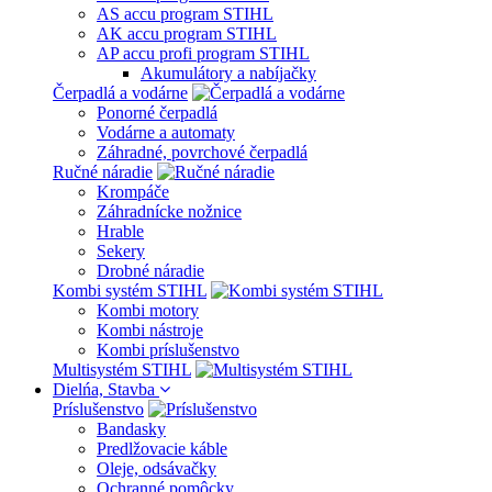
AS accu program STIHL
AK accu program STIHL
AP accu profi program STIHL
Akumulátory a nabíjačky
Čerpadlá a vodárne
Ponorné čerpadlá
Vodárne a automaty
Záhradné, povrchové čerpadlá
Ručné náradie
Krompáče
Záhradnícke nožnice
Hrable
Sekery
Drobné náradie
Kombi systém STIHL
Kombi motory
Kombi nástroje
Kombi príslušenstvo
Multisystém STIHL
Dielńa, Stavba
Príslušenstvo
Bandasky
Predlžovacie káble
Oleje, odsávačky
Ochranné pomôcky