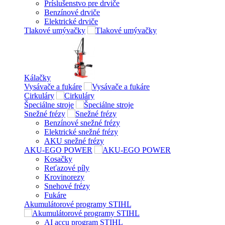
Príslušenstvo pre drviče
Benzínové drviče
Elektrické drviče
Tlakové umývačky
Kálačky
Vysávače a fukáre
Cirkuláry
Špeciálne stroje
Snežné frézy
Benzínové snežné frézy
Elektrické snežné frézy
AKU snežné frézy
AKU-EGO POWER
Kosačky
Reťazové píly
Krovinorezy
Snehové frézy
Fukáre
Akumulátorové programy STIHL
AI accu program STIHL