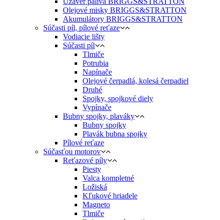
Uzáver paliva BRIGGS&STRATTON
Olejové misky BRIGGS&STRATTON
Akumulátory BRIGGS&STRATTON
Súčasti píl, pílové reťaze
Vodiacie lišty
Súčasti píl
Tlmiče
Potrubia
Napínače
Olejové čerpadlá, kolesá čerpadiel
Druhé
Spojky, spojkové diely
Vypínače
Bubny spojky, plaváky
Bubny spojky
Plavák bubna spojky
Pílové reťaze
Súčasťou motorov
Reťazové píly
Piesty
Valca kompletné
Ložiská
Kľukové hriadele
Magneto
Tlmiče