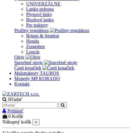
UNIVERZÁLNE
Lanko pohonu
Plynové linky
Brzdové lanko
Pre traktory
Pružiny regulátora
Briggs & Stratton
Honda
Zongshen
Loncin
Oleje
Stavebné stroje
Časti kosačiek
Malotraktory TAUROS
Mopedy MP KORADO
Kontakt
Hľadať
Prihlásiť
0
Košík
Nákupný košík
×