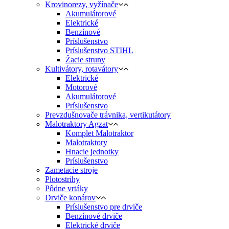
Krovinorezy, vyžínače
Akumulátorové
Elektrické
Benzínové
Príslušenstvo
Príslušenstvo STIHL
Žacie struny
Kultivátory, rotavátory
Elektrické
Motorové
Akumulátorové
Príslušenstvo
Prevzdušnovače trávnika, vertikutátory
Malotraktory Agzat
Komplet Malotraktor
Malotraktory
Hnacie jednotky
Príslušenstvo
Zametacie stroje
Plotostrihy
Pôdne vrtáky
Drviče konárov
Príslušenstvo pre drviče
Benzínové drviče
Elektrické drviče