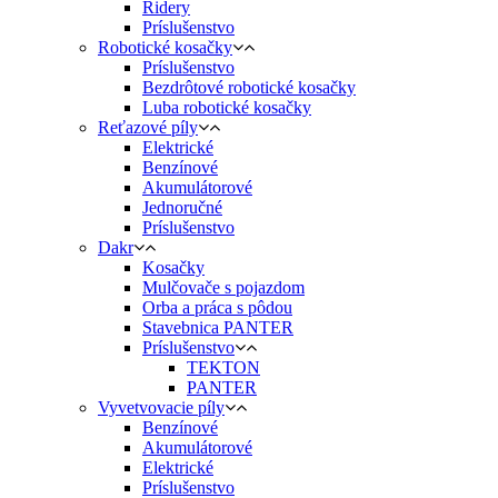
Ridery
Príslušenstvo
Robotické kosačky
Príslušenstvo
Bezdrôtové robotické kosačky
Luba robotické kosačky
Reťazové píly
Elektrické
Benzínové
Akumulátorové
Jednoručné
Príslušenstvo
Dakr
Kosačky
Mulčovače s pojazdom
Orba a práca s pôdou
Stavebnica PANTER
Príslušenstvo
TEKTON
PANTER
Vyvetvovacie píly
Benzínové
Akumulátorové
Elektrické
Príslušenstvo