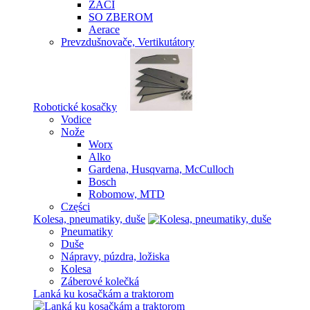
ŽACÍ
SO ZBEROM
Aerace
Prevzdušnovače, Vertikutátory
Robotické kosačky
Vodice
Nože
Worx
Alko
Gardena, Husqvarna, McCulloch
Bosch
Robomow, MTD
Części
Kolesa, pneumatiky, duše
Pneumatiky
Duše
Nápravy, púzdra, ložiska
Kolesa
Záberové kolečká
Lanká ku kosačkám a traktorom