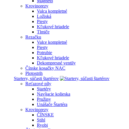
Magneto
Krovinorezy
Valca kompletné
Ložiská
Piesty
Kľukové hriadele
Tlmiče
Rezačku
Valce kompletné
Piesty
Potrubie
Kľukové hriadele
Dekompresné ventily
Čínske kosačky NAC
Plotostrih
Startery, súčasti štartérov
Reťazové píly
Startéry
Navíjacie kolieska
Pružiny
Unášače Štartéra
Krovinorezy
ČÍNSKE
Stihl
Ryobi