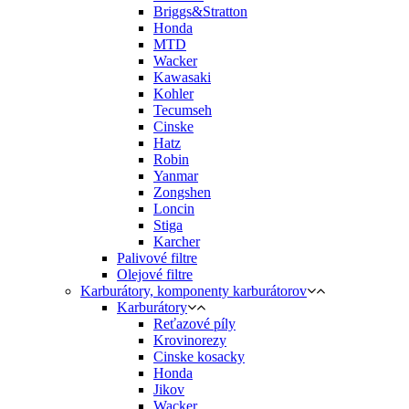
Briggs&Stratton
Honda
MTD
Wacker
Kawasaki
Kohler
Tecumseh
Cinske
Hatz
Robin
Yanmar
Zongshen
Loncin
Stiga
Karcher
Palivové filtre
Olejové filtre
Karburátory, komponenty karburátorov
Karburátory
Reťazové píly
Krovinorezy
Cinske kosacky
Honda
Jikov
Wacker