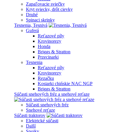
Zapaľovacie sviečky
Kryt sviecky, drôt cievky
Druhé
Spinaci skrinky
Tesnenia, Tesnivá
Guferá
Reťazové píly
Krovinorezy
Honda
Briggs & Stratton
Przecinarki
Tesnenia
Reťazové píly
Krovinorezy
Rezačku
Kosiarki chińskie NAC NGP
Briggs & Stratton
Súčasti snehových fréz a snehové reťaze
Súčasti snehových fréz
Snehové reťaze
Súčasti traktorov
Elektrické súčasti
Další
Spojky