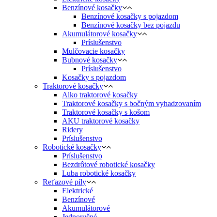
Benzínové kosačky
Benzínové kosačky s pojazdom
Benzínové kosačky bez pojazdu
Akumulátorové kosačky
Príslušenstvo
Mulčovacie kosačky
Bubnové kosačky
Príslušenstvo
Kosačky s pojazdom
Traktorové kosačky
Alko traktorové kosačky
Traktorové kosačky s bočným vyhadzovaním
Traktorové kosačky s košom
AKU traktorové kosačky
Ridery
Príslušenstvo
Robotické kosačky
Príslušenstvo
Bezdrôtové robotické kosačky
Luba robotické kosačky
Reťazové píly
Elektrické
Benzínové
Akumulátorové
Jednoručné