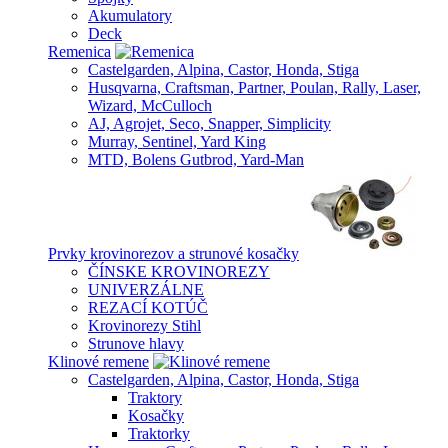
Akumulatory
Deck
Remenica
Castelgarden, Alpina, Castor, Honda, Stiga
Husqvarna, Craftsman, Partner, Poulan, Rally, Laser,
Wizard, McCulloch
AJ, Agrojet, Seco, Snapper, Simplicity
Murray, Sentinel, Yard King
MTD, Bolens Gutbrod, Yard-Man
Prvky krovinorezov a strunové kosačky
ČÍNSKE KROVINOREZY
UNIVERZÁLNE
REZACÍ KOTÚČ
Krovinorezy Stihl
Strunove hlavy
Klinové remene
Castelgarden, Alpina, Castor, Honda, Stiga
Traktory
Kosačky
Traktorky