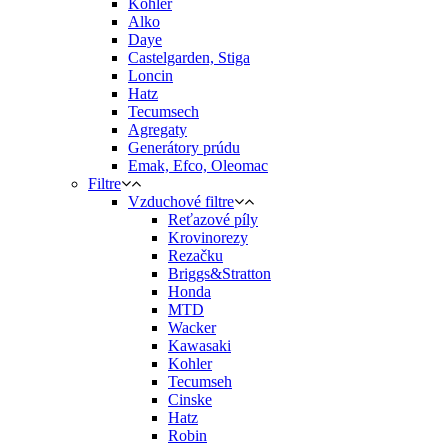
Kohler
Alko
Daye
Castelgarden, Stiga
Loncin
Hatz
Tecumsech
Agregaty
Generátory prúdu
Emak, Efco, Oleomac
Filtre
Vzduchové filtre
Reťazové píly
Krovinorezy
Rezačku
Briggs&Stratton
Honda
MTD
Wacker
Kawasaki
Kohler
Tecumseh
Cinske
Hatz
Robin