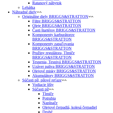
Ratanový nábytok
Lehátka
Náhradné diely
Originálne diely BRIGGS&STRATTON
Filtre BRIGGS&STRATTON
Oleje BRIGGS&STRATTON
Časti štartérov BRIGGS&STRATTON
Komponenty karburátorov
BRIGGS&STRATTON
Komponenty zapaľovania
BRIGGS&STRATTON
Pružiny regulátora, Tlmiče
BRIGGS&STRATTON
Tesnenia, Tesnivá BRIGGS&STRATTON
Uzáver paliva BRIGGS&STRATTON
Olejové misky BRIGGS&STRATTON
Akumulátory BRIGGS&STRATTON
Súčasti píl, pílové reťaze
Vodiacie lišty
Súčasti píl
Tlmiče
Potrubia
Napínače
Olejové čerpadlá, kolesá čerpadiel
Druhé