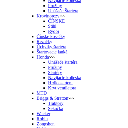
Navíjacie kolieska
Pružiny
Unášače Štartéra
Krovinorezy
ČÍNSKE
Stihl
Ryobi
Čínske kosačky
Rezačky
Úchytky štartéra
Štartovacie lanká
Honda
Unášače štartéra
Pružiny
Startéry
Navijacie kolieska
Hrdlo startera
Kryt ventilatora
MTD
Briggs & Stratton
Traktory
Sekačka
Wacker
Robin
Zongshen