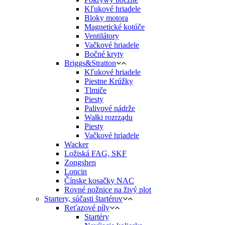
Kľukové hriadele
Bloky motora
Magnetické kotúče
Ventilátory
Vačkové hriadele
Bočné kryty
Briggs&Stratton
Kľukové hriadele
Piestne Krúžky
Tlmiče
Piesty
Palivové nádrže
Wałki rozrządu
Piesty
Vačkové hriadele
Wacker
Ložiská FAG, SKF
Zongshen
Loncin
Čínske kosačky NAC
Rovné nožnice na živý plot
Startery, súčasti štartérov
Reťazové píly
Startéry