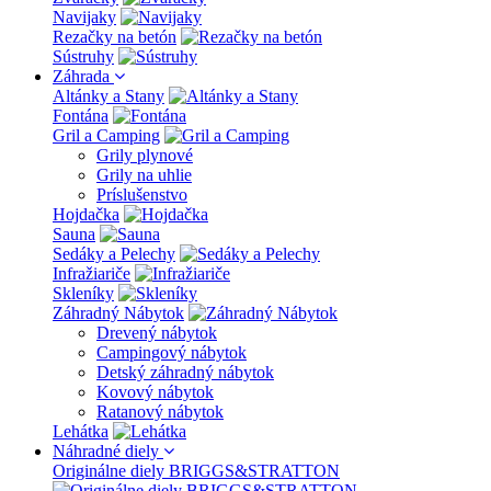
Navijaky
Rezačky na betón
Sústruhy
Záhrada
Altánky a Stany
Fontána
Gril a Camping
Grily plynové
Grily na uhlie
Príslušenstvo
Hojdačka
Sauna
Sedáky a Pelechy
Infražiariče
Skleníky
Záhradný Nábytok
Drevený nábytok
Campingový nábytok
Detský záhradný nábytok
Kovový nábytok
Ratanový nábytok
Lehátka
Náhradné diely
Originálne diely BRIGGS&STRATTON