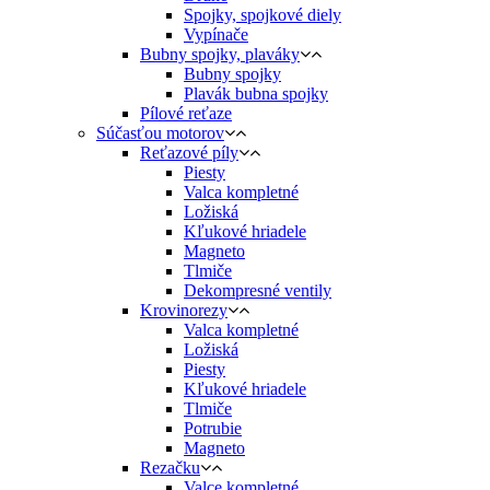
Spojky, spojkové diely
Vypínače
Bubny spojky, plaváky
Bubny spojky
Plavák bubna spojky
Pílové reťaze
Súčasťou motorov
Reťazové píly
Piesty
Valca kompletné
Ložiská
Kľukové hriadele
Magneto
Tlmiče
Dekompresné ventily
Krovinorezy
Valca kompletné
Ložiská
Piesty
Kľukové hriadele
Tlmiče
Potrubie
Magneto
Rezačku
Valce kompletné