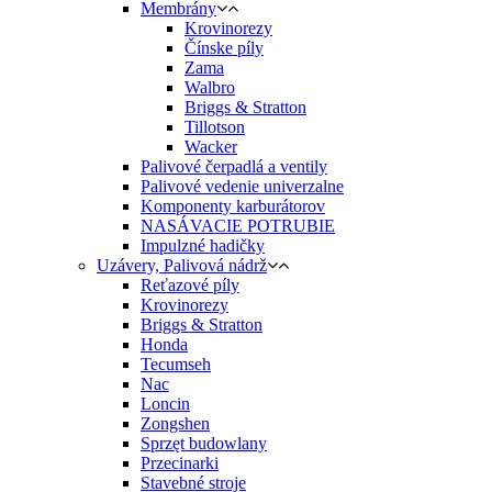
Membrány
Krovinorezy
Čínske píly
Zama
Walbro
Briggs & Stratton
Tillotson
Wacker
Palivové čerpadlá a ventily
Palivové vedenie univerzalne
Komponenty karburátorov
NASÁVACIE POTRUBIE
Impulzné hadičky
Uzávery, Palivová nádrž
Reťazové píly
Krovinorezy
Briggs & Stratton
Honda
Tecumseh
Nac
Loncin
Zongshen
Sprzęt budowlany
Przecinarki
Stavebné stroje