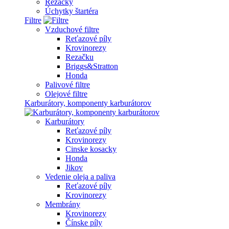
Rezačky
Úchytky štartéra
Filtre
Vzduchové filtre
Reťazové píly
Krovinorezy
Rezačku
Briggs&Stratton
Honda
Palivové filtre
Olejové filtre
Karburátory, komponenty karburátorov
Karburátory
Reťazové píly
Krovinorezy
Cinske kosacky
Honda
Jikov
Vedenie oleja a paliva
Reťazové píly
Krovinorezy
Membrány
Krovinorezy
Čínske píly