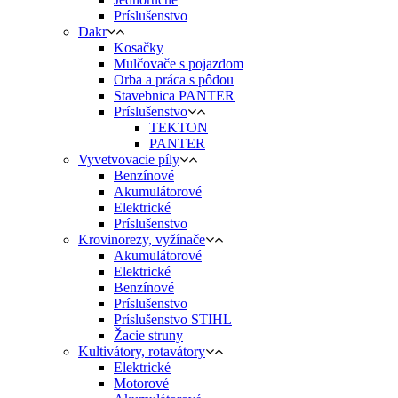
Príslušenstvo
Dakr
Kosačky
Mulčovače s pojazdom
Orba a práca s pôdou
Stavebnica PANTER
Príslušenstvo
TEKTON
PANTER
Vyvetvovacie píly
Benzínové
Akumulátorové
Elektrické
Príslušenstvo
Krovinorezy, vyžínače
Akumulátorové
Elektrické
Benzínové
Príslušenstvo
Príslušenstvo STIHL
Žacie struny
Kultivátory, rotavátory
Elektrické
Motorové