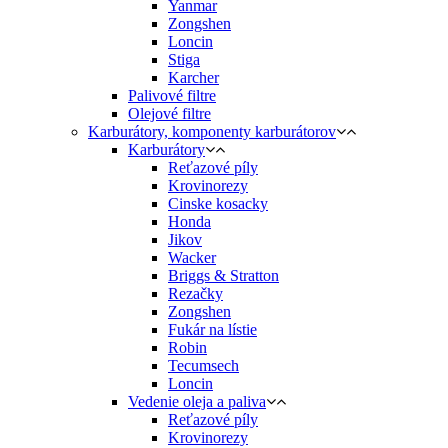
Yanmar
Zongshen
Loncin
Stiga
Karcher
Palivové filtre
Olejové filtre
Karburátory, komponenty karburátorov
Karburátory
Reťazové píly
Krovinorezy
Cinske kosacky
Honda
Jikov
Wacker
Briggs & Stratton
Rezačky
Zongshen
Fukár na lístie
Robin
Tecumsech
Loncin
Vedenie oleja a paliva
Reťazové píly
Krovinorezy