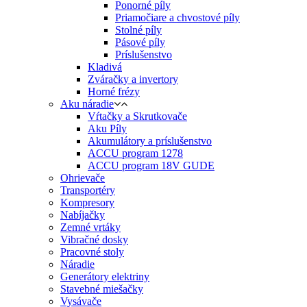
Ponorné píly
Priamočiare a chvostové píly
Stolné píly
Pásové píly
Príslušenstvo
Kladivá
Zváračky a invertory
Horné frézy
Aku náradie
Vŕtačky a Skrutkovače
Aku Píly
Akumulátory a príslušenstvo
ACCU program 1278
ACCU program 18V GUDE
Ohrievače
Transportéry
Kompresory
Nabíjačky
Zemné vrtáky
Vibračné dosky
Pracovné stoly
Náradie
Generátory elektriny
Stavebné miešačky
Vysávače