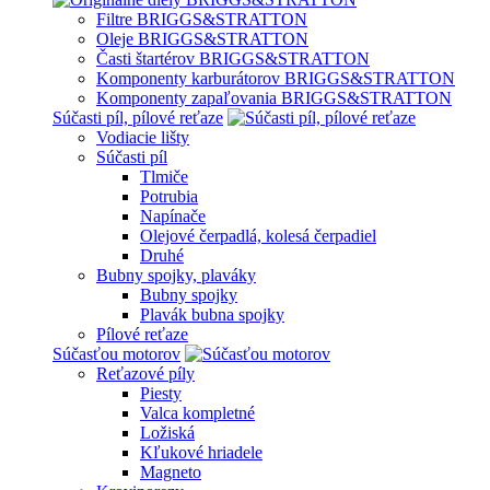
Filtre BRIGGS&STRATTON
Oleje BRIGGS&STRATTON
Časti štartérov BRIGGS&STRATTON
Komponenty karburátorov BRIGGS&STRATTON
Komponenty zapaľovania BRIGGS&STRATTON
Súčasti píl, pílové reťaze
Vodiacie lišty
Súčasti píl
Tlmiče
Potrubia
Napínače
Olejové čerpadlá, kolesá čerpadiel
Druhé
Bubny spojky, plaváky
Bubny spojky
Plavák bubna spojky
Pílové reťaze
Súčasťou motorov
Reťazové píly
Piesty
Valca kompletné
Ložiská
Kľukové hriadele
Magneto