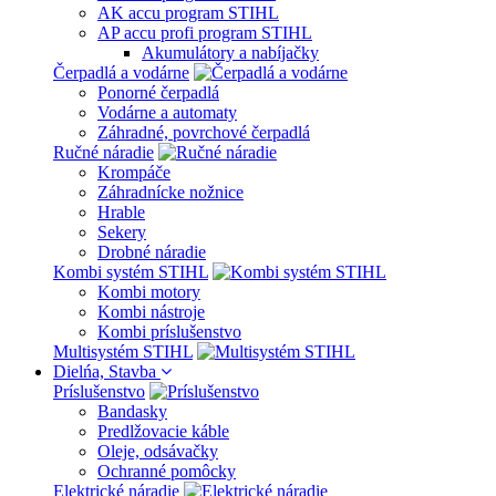
AK accu program STIHL
AP accu profi program STIHL
Akumulátory a nabíjačky
Čerpadlá a vodárne
Ponorné čerpadlá
Vodárne a automaty
Záhradné, povrchové čerpadlá
Ručné náradie
Krompáče
Záhradnícke nožnice
Hrable
Sekery
Drobné náradie
Kombi systém STIHL
Kombi motory
Kombi nástroje
Kombi príslušenstvo
Multisystém STIHL
Dielńa, Stavba
Príslušenstvo
Bandasky
Predlžovacie káble
Oleje, odsávačky
Ochranné pomôcky
Elektrické náradie