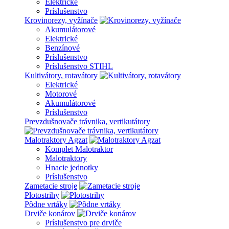
Elektrické
Príslušenstvo
Krovinorezy, vyžínače
Akumulátorové
Elektrické
Benzínové
Príslušenstvo
Príslušenstvo STIHL
Kultivátory, rotavátory
Elektrické
Motorové
Akumulátorové
Príslušenstvo
Prevzdušnovače trávnika, vertikutátory
Malotraktory Agzat
Komplet Malotraktor
Malotraktory
Hnacie jednotky
Príslušenstvo
Zametacie stroje
Plotostrihy
Pôdne vrtáky
Drviče konárov
Príslušenstvo pre drviče