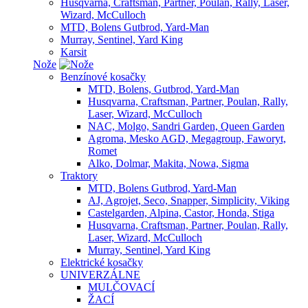
Husqvarna, Craftsman, Partner, Poulan, Rally, Laser,
Wizard, McCulloch
MTD, Bolens Gutbrod, Yard-Man
Murray, Sentinel, Yard King
Karsit
Nože
Benzínové kosačky
MTD, Bolens, Gutbrod, Yard-Man
Husqvarna, Craftsman, Partner, Poulan, Rally,
Laser, Wizard, McCulloch
NAC, Molgo, Sandri Garden, Queen Garden
Agroma, Mesko AGD, Megagroup, Faworyt,
Romet
Alko, Dolmar, Makita, Nowa, Sigma
Traktory
MTD, Bolens Gutbrod, Yard-Man
AJ, Agrojet, Seco, Snapper, Simplicity, Viking
Castelgarden, Alpina, Castor, Honda, Stiga
Husqvarna, Craftsman, Partner, Poulan, Rally,
Laser, Wizard, McCulloch
Murray, Sentinel, Yard King
Elektrické kosačky
UNIVERZÁLNE
MULČOVACÍ
ŽACÍ