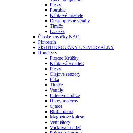
Piesty
Potrubie
Kľukové hriadele
Dekompresné ventily
Tlmiče
Loziska
Čínske kosačky NAC
Plotostrih
PÍSTNÍ KROUŽKY UNIVERZÁLNY
Honda
Piestne Krúžky
Kľuková HriadeĽ
Piesty
Olejové senzory
Páka
Tlmiče
Ventily
Palivové nádrže
Hlavy motorov
Ojnice
Blok motora
Magnetové koleso
Ventilátory
Vačková hriadeľ
Pokrywy boczne