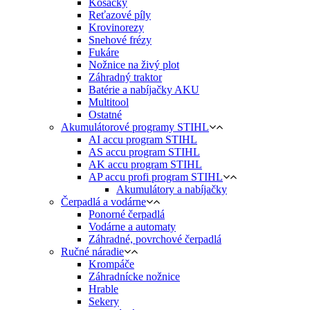
Kosačky
Reťazové píly
Krovinorezy
Snehové frézy
Fukáre
Nožnice na živý plot
Záhradný traktor
Batérie a nabíjačky AKU
Multitool
Ostatné
Akumulátorové programy STIHL
AI accu program STIHL
AS accu program STIHL
AK accu program STIHL
AP accu profi program STIHL
Akumulátory a nabíjačky
Čerpadlá a vodárne
Ponorné čerpadlá
Vodárne a automaty
Záhradné, povrchové čerpadlá
Ručné náradie
Krompáče
Záhradnícke nožnice
Hrable
Sekery