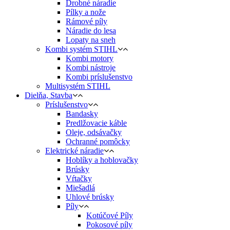
Drobné náradie
Pílky a nože
Rámové píly
Náradie do lesa
Lopaty na sneh
Kombi systém STIHL
Kombi motory
Kombi nástroje
Kombi príslušenstvo
Multisystém STIHL
Dielňa, Stavba
Príslušenstvo
Bandasky
Predlžovacie káble
Oleje, odsávačky
Ochranné pomôcky
Elektrické náradie
Hoblíky a hoblovačky
Brúsky
Vŕtačky
Miešadlá
Uhlové brúsky
Píly
Kotúčové Píly
Pokosové píly