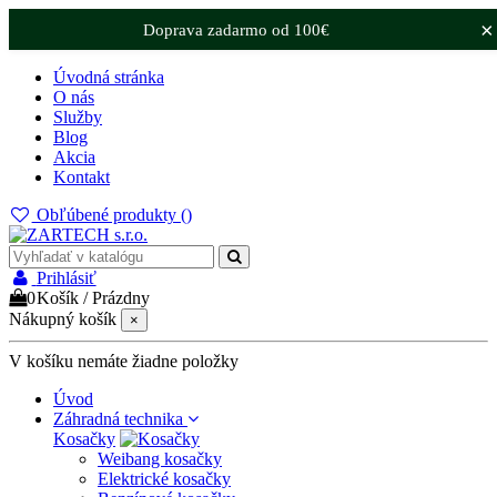
×
Doprava zadarmo od 100€
Úvodná stránka
O nás
Služby
Blog
Akcia
Kontakt
Obľúbené produkty (
)
Prihlásiť
0
Košík
/
Prázdny
Nákupný košík
×
V košíku nemáte žiadne položky
Úvod
Záhradná technika
Kosačky
Weibang kosačky
Elektrické kosačky