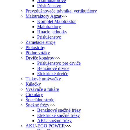
Akumulátorové
Príslušenstvo
Prevzdušnovače trávnika, vertikutátory
Malotraktory Agzat
Komplet Malotraktor
Malotraktory
Hnacie jednotky
Príslušenstvo
Zametacie stroje
Plotostrihy
Pôdne vrtáky
Drviče konárov
Príslušenstvo pre drviče
Benzínové drviče
Elektrické drviče
Tlakové umývačky
Kálačky
Vysávače a fukáre
Cirkuláry
Špeciálne stroje
Snežné frézy
Benzínové snežné frézy
Elektrické snežné frézy
AKU snežné frézy
AKU-EGO POWER