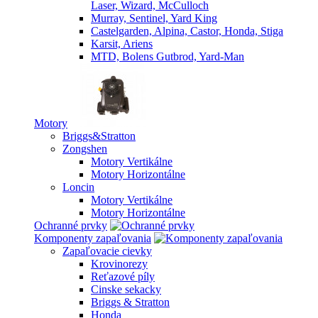
Laser, Wizard, McCulloch
Murray, Sentinel, Yard King
Castelgarden, Alpina, Castor, Honda, Stiga
Karsit, Ariens
MTD, Bolens Gutbrod, Yard-Man
Motory
Briggs&Stratton
Zongshen
Motory Vertikálne
Motory Horizontálne
Loncin
Motory Vertikálne
Motory Horizontálne
Ochranné prvky
Komponenty zapaľovania
Zapaľovacie cievky
Krovinorezy
Reťazové píly
Cinske sekacky
Briggs & Stratton
Honda