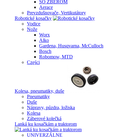
SO ZBEROM
Aerace
Prevzdušnovače, Vertikutátory
Robotické kosačky
Vodice
Nože
Worx
Alko
Gardena, Husqvarna, McCulloch
Bosch
Robomow, MTD
Części
Kolesa, pneumatiky, duše
Pneumatiky
Duše
Nápravy, púzdra, ložiska
Kolesa
Záberové kolečká
Lanká ku kosačkám a traktorom
UNIVERZÁLNE