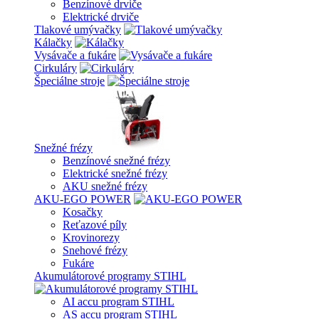
Benzínové drviče
Elektrické drviče
Tlakové umývačky
Kálačky
Vysávače a fukáre
Cirkuláry
Špeciálne stroje
Snežné frézy
Benzínové snežné frézy
Elektrické snežné frézy
AKU snežné frézy
AKU-EGO POWER
Kosačky
Reťazové píly
Krovinorezy
Snehové frézy
Fukáre
Akumulátorové programy STIHL
AI accu program STIHL
AS accu program STIHL