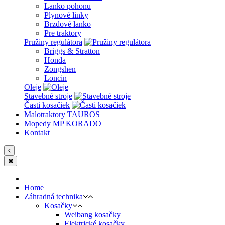
Lanko pohonu
Plynové linky
Brzdové lanko
Pre traktory
Pružiny regulátora
Briggs & Stratton
Honda
Zongshen
Loncin
Oleje
Stavebné stroje
Časti kosačiek
Malotraktory TAUROS
Mopedy MP KORADO
Kontakt
Home
Záhradná technika
Kosačky
Weibang kosačky
Elektrické kosačky