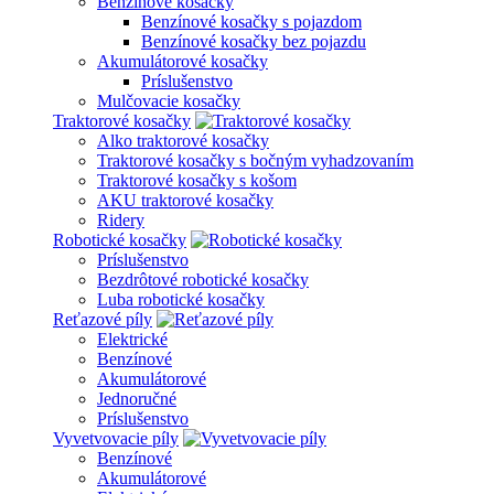
Benzínové kosačky
Benzínové kosačky s pojazdom
Benzínové kosačky bez pojazdu
Akumulátorové kosačky
Príslušenstvo
Mulčovacie kosačky
Traktorové kosačky
Alko traktorové kosačky
Traktorové kosačky s bočným vyhadzovaním
Traktorové kosačky s košom
AKU traktorové kosačky
Ridery
Robotické kosačky
Príslušenstvo
Bezdrôtové robotické kosačky
Luba robotické kosačky
Reťazové píly
Elektrické
Benzínové
Akumulátorové
Jednoručné
Príslušenstvo
Vyvetvovacie píly
Benzínové
Akumulátorové