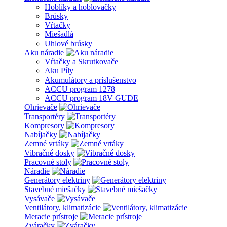
Hoblíky a hoblovačky
Brúsky
Vŕtačky
Miešadlá
Uhlové brúsky
Aku náradie
Vŕtačky a Skrutkovače
Aku Píly
Akumulátory a príslušenstvo
ACCU program 1278
ACCU program 18V GUDE
Ohrievače
Transportéry
Kompresory
Nabíjačky
Zemné vrtáky
Vibračné dosky
Pracovné stoly
Náradie
Generátory elektriny
Stavebné miešačky
Vysávače
Ventilátory, klimatizácie
Meracie prístroje
Zváračky