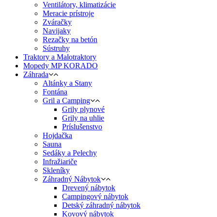
Ventilátory, klimatizácie
Meracie prístroje
Zváračky
Navijaky
Rezačky na betón
Sústruhy
Traktory a Malotraktory
Mopedy MP KORADO
Záhrada
Altánky a Stany
Fontána
Gril a Camping
Grily plynové
Grily na uhlie
Príslušenstvo
Hojdačka
Sauna
Sedáky a Pelechy
Infražiariče
Skleníky
Záhradný Nábytok
Drevený nábytok
Campingový nábytok
Detský záhradný nábytok
Kovový nábytok