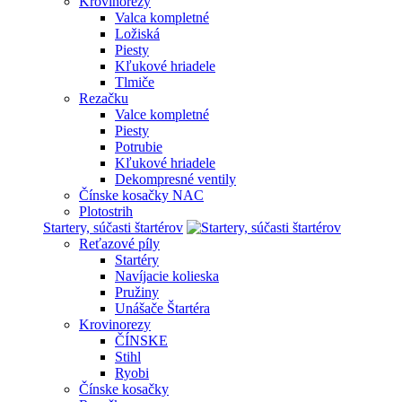
Krovinorezy
Valca kompletné
Ložiská
Piesty
Kľukové hriadele
Tlmiče
Rezačku
Valce kompletné
Piesty
Potrubie
Kľukové hriadele
Dekompresné ventily
Čínske kosačky NAC
Plotostrih
Startery, súčasti štartérov
Reťazové píly
Startéry
Navíjacie kolieska
Pružiny
Unášače Štartéra
Krovinorezy
ČÍNSKE
Stihl
Ryobi
Čínske kosačky