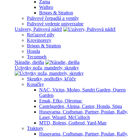
Zama
Walbro
Briggs & Stratton
Palivové čerpadlá a ventily
Palivové vedenie univerzalne
Uzávery, Palivová nádrž
Reťazové píly
Krovinorezy
Briggs & Stratton
Honda
Tecumseh
Náradie, dielňa
Úchytky noža, mandrely, skrutky
Skrutky, podložky, kľúče
Kosačky
NAC, Victus, Molgo, Sandri Garden, Queen
Garden
Emak, Efko, Oleomac
Castelgarden, Alpina, Castor, Honda, Stiga
Husqvarna, Craftsman, Partner, Poulan, Rally,
Laser, Wizard, McCulloch
MTD, Bolens, Gutbrod, Yard-Man
Traktory
Husqvarna, Craftsman, Partner, Poulan, Rally,