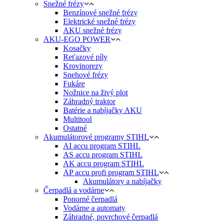
Snežné frézy
Benzínové snežné frézy
Elektrické snežné frézy
AKU snežné frézy
AKU-EGO POWER
Kosačky
Reťazové píly
Krovinorezy
Snehové frézy
Fukáre
Nožnice na živý plot
Záhradný traktor
Batérie a nabíjačky AKU
Multitool
Ostatné
Akumulátorové programy STIHL
AI accu program STIHL
AS accu program STIHL
AK accu program STIHL
AP accu profi program STIHL
Akumulátory a nabíjačky
Čerpadlá a vodárne
Ponorné čerpadlá
Vodárne a automaty
Záhradné, povrchové čerpadlá