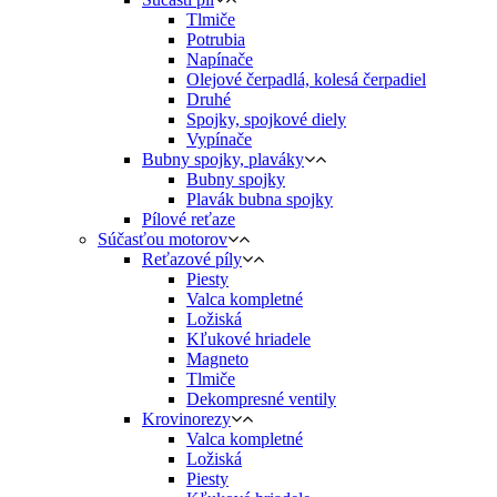
Tlmiče
Potrubia
Napínače
Olejové čerpadlá, kolesá čerpadiel
Druhé
Spojky, spojkové diely
Vypínače
Bubny spojky, plaváky
Bubny spojky
Plavák bubna spojky
Pílové reťaze
Súčasťou motorov
Reťazové píly
Piesty
Valca kompletné
Ložiská
Kľukové hriadele
Magneto
Tlmiče
Dekompresné ventily
Krovinorezy
Valca kompletné
Ložiská
Piesty