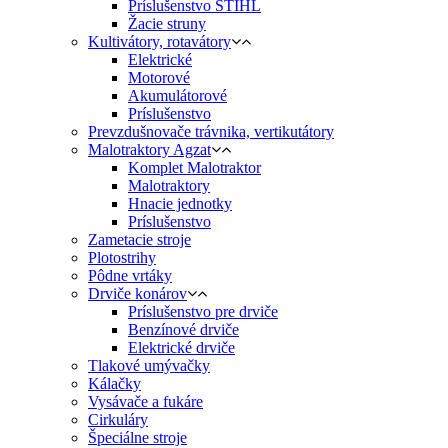
Príslušenstvo STIHL
Žacie struny
Kultivátory, rotavátory
Elektrické
Motorové
Akumulátorové
Príslušenstvo
Prevzdušnovače trávnika, vertikutátory
Malotraktory Agzat
Komplet Malotraktor
Malotraktory
Hnacie jednotky
Príslušenstvo
Zametacie stroje
Plotostrihy
Pôdne vrtáky
Drviče konárov
Príslušenstvo pre drviče
Benzínové drviče
Elektrické drviče
Tlakové umývačky
Kálačky
Vysávače a fukáre
Cirkuláry
Špeciálne stroje