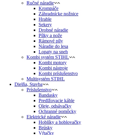
Ručné náradie
Krompáče
Záhradnícke nožnice
Hrable
Sekery
Drobné náradie
Pílky a nože
Rámové píly
Náradie do lesa
Lopaty na sneh
Kombi systém STIHL
Kombi motory
Kombi nástroje
Kombi príslušenstvo
Multisystém STIHL
Dielňa, Stavba
Príslušenstvo
Bandasky
Predlžovacie káble
Oleje, odsávačky
Ochranné pomôcky
Elektrické náradie
Hoblíky a hoblovačky
Brúsky
Vŕtačky