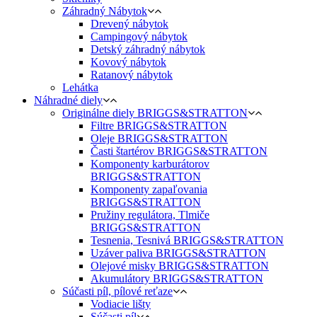
Záhradný Nábytok
Drevený nábytok
Campingový nábytok
Detský záhradný nábytok
Kovový nábytok
Ratanový nábytok
Lehátka
Náhradné diely
Originálne diely BRIGGS&STRATTON
Filtre BRIGGS&STRATTON
Oleje BRIGGS&STRATTON
Časti štartérov BRIGGS&STRATTON
Komponenty karburátorov
BRIGGS&STRATTON
Komponenty zapaľovania
BRIGGS&STRATTON
Pružiny regulátora, Tlmiče
BRIGGS&STRATTON
Tesnenia, Tesnivá BRIGGS&STRATTON
Uzáver paliva BRIGGS&STRATTON
Olejové misky BRIGGS&STRATTON
Akumulátory BRIGGS&STRATTON
Súčasti píl, pílové reťaze
Vodiacie lišty
Súčasti píl