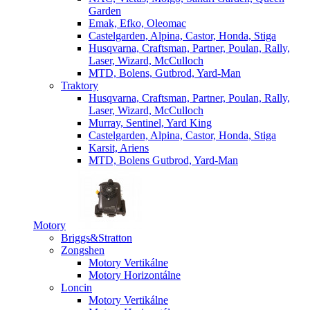
Garden
Emak, Efko, Oleomac
Castelgarden, Alpina, Castor, Honda, Stiga
Husqvarna, Craftsman, Partner, Poulan, Rally,
Laser, Wizard, McCulloch
MTD, Bolens, Gutbrod, Yard-Man
Traktory
Husqvarna, Craftsman, Partner, Poulan, Rally,
Laser, Wizard, McCulloch
Murray, Sentinel, Yard King
Castelgarden, Alpina, Castor, Honda, Stiga
Karsit, Ariens
MTD, Bolens Gutbrod, Yard-Man
Motory
Briggs&Stratton
Zongshen
Motory Vertikálne
Motory Horizontálne
Loncin
Motory Vertikálne