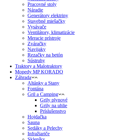
Pracovné stoly
Náradie
Generátory elektriny
Stavebné miešačky
Vysávače
Ventilátory, klimatizácie
Meracie prístroje
Zváračky
Navijaky
Rezačky na betón
Sústruhy
Traktory a Malotraktory
Mopedy MP KORADO
Záhrada
Altánky a Stany
Fontána
Gril a Camping
Grily plynové
Grily na uhlie
Príslušenstvo
Hojdačka
Sauna
Sedáky a Pelechy
Infražiariče
Skleníky