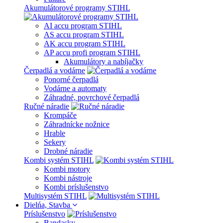
Akumulátorové programy STIHL
AI accu program STIHL
AS accu program STIHL
AK accu program STIHL
AP accu profi program STIHL
Akumulátory a nabíjačky
Čerpadlá a vodárne
Ponorné čerpadlá
Vodárne a automaty
Záhradné, povrchové čerpadlá
Ručné náradie
Krompáče
Záhradnícke nožnice
Hrable
Sekery
Drobné náradie
Kombi systém STIHL
Kombi motory
Kombi nástroje
Kombi príslušenstvo
Multisystém STIHL
Dielńa, Stavba
Príslušenstvo
Bandasky