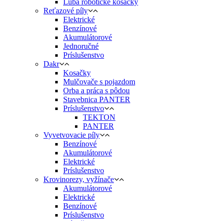
Luba robotické kosačky
Reťazové píly
Elektrické
Benzínové
Akumulátorové
Jednoručné
Príslušenstvo
Dakr
Kosačky
Mulčovače s pojazdom
Orba a práca s pôdou
Stavebnica PANTER
Príslušenstvo
TEKTON
PANTER
Vyvetvovacie píly
Benzínové
Akumulátorové
Elektrické
Príslušenstvo
Krovinorezy, vyžínače
Akumulátorové
Elektrické
Benzínové
Príslušenstvo