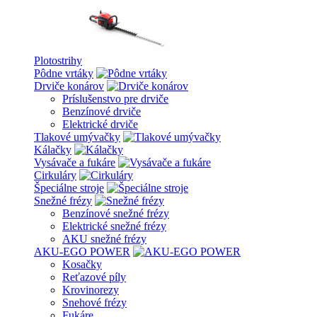
Plotostrihy
Pôdne vrtáky
Drviče konárov
Príslušenstvo pre drviče
Benzínové drviče
Elektrické drviče
Tlakové umývačky
Kálačky
Vysávače a fukáre
Cirkuláry
Špeciálne stroje
Snežné frézy
Benzínové snežné frézy
Elektrické snežné frézy
AKU snežné frézy
AKU-EGO POWER
Kosačky
Reťazové píly
Krovinorezy
Snehové frézy
Fukáre