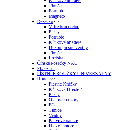
Kľukové hriadele
Tlmiče
Potrubie
Magneto
Rezačku
Valce kompletné
Piesty
Potrubie
Kľukové hriadele
Dekompresné ventily
Tlmiče
Loziska
Čínske kosačky NAC
Plotostrih
PÍSTNÍ KROUŽKY UNIVERZÁLNY
Honda
Piestne Krúžky
Kľuková HriadeĽ
Piesty
Olejové senzory
Páka
Tlmiče
Ventily
Palivové nádrže
Hlavy motorov