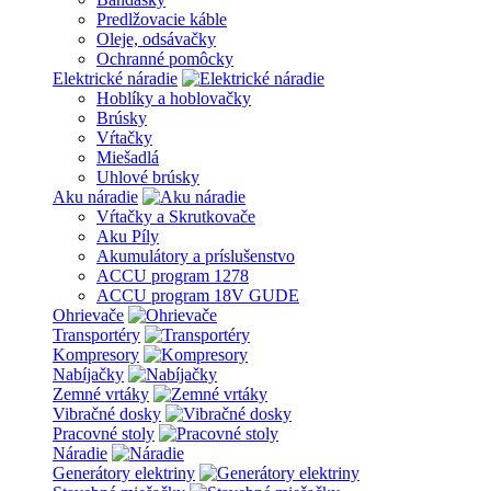
Predlžovacie káble
Oleje, odsávačky
Ochranné pomôcky
Elektrické náradie
Hoblíky a hoblovačky
Brúsky
Vŕtačky
Miešadlá
Uhlové brúsky
Aku náradie
Vŕtačky a Skrutkovače
Aku Píly
Akumulátory a príslušenstvo
ACCU program 1278
ACCU program 18V GUDE
Ohrievače
Transportéry
Kompresory
Nabíjačky
Zemné vrtáky
Vibračné dosky
Pracovné stoly
Náradie
Generátory elektriny