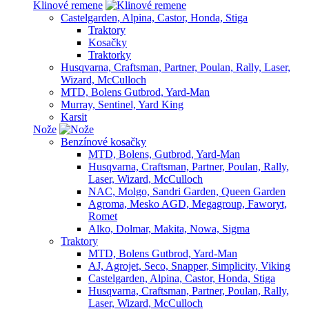
Klinové remene
Castelgarden, Alpina, Castor, Honda, Stiga
Traktory
Kosačky
Traktorky
Husqvarna, Craftsman, Partner, Poulan, Rally, Laser,
Wizard, McCulloch
MTD, Bolens Gutbrod, Yard-Man
Murray, Sentinel, Yard King
Karsit
Nože
Benzínové kosačky
MTD, Bolens, Gutbrod, Yard-Man
Husqvarna, Craftsman, Partner, Poulan, Rally,
Laser, Wizard, McCulloch
NAC, Molgo, Sandri Garden, Queen Garden
Agroma, Mesko AGD, Megagroup, Faworyt,
Romet
Alko, Dolmar, Makita, Nowa, Sigma
Traktory
MTD, Bolens Gutbrod, Yard-Man
AJ, Agrojet, Seco, Snapper, Simplicity, Viking
Castelgarden, Alpina, Castor, Honda, Stiga
Husqvarna, Craftsman, Partner, Poulan, Rally,
Laser, Wizard, McCulloch