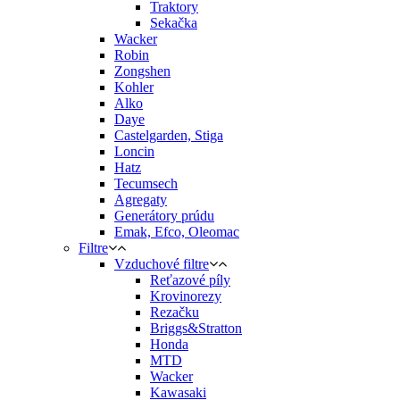
Traktory
Sekačka
Wacker
Robin
Zongshen
Kohler
Alko
Daye
Castelgarden, Stiga
Loncin
Hatz
Tecumsech
Agregaty
Generátory prúdu
Emak, Efco, Oleomac
Filtre
Vzduchové filtre
Reťazové píly
Krovinorezy
Rezačku
Briggs&Stratton
Honda
MTD
Wacker
Kawasaki