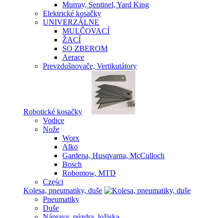
Murray, Sentinel, Yard King
Elektrické kosačky
UNIVERZÁLNE
MULČOVACÍ
ŽACÍ
SO ZBEROM
Aerace
Prevzdušnovače, Vertikutátory
Robotické kosačky
Vodice
Nože
Worx
Alko
Gardena, Husqvarna, McCulloch
Bosch
Robomow, MTD
Części
Kolesa, pneumatiky, duše
Pneumatiky
Duše
Nápravy, púzdra, ložiska