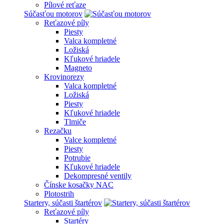
Pílové reťaze
Súčasťou motorov
Reťazové píly
Piesty
Valca kompletné
Ložiská
Kľukové hriadele
Magneto
Krovinorezy
Valca kompletné
Ložiská
Piesty
Kľukové hriadele
Tlmiče
Rezačku
Valce kompletné
Piesty
Potrubie
Kľukové hriadele
Dekompresné ventily
Čínske kosačky NAC
Plotostrih
Startery, súčasti štartérov
Reťazové píly
Startéry