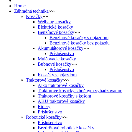
Home
Záhradná technika
Kosačky
Weibang kosačky
Elektrické kosačky
Benzínové kosačky
Benzínové kosačky s pojazdom
Benzínové kosačky bez pojazdu
Akumulátorové kosačky
Príslušenstvo
Mulčovacie kosačky
Bubnové kosačky
Príslušenstvo
Kosačky s pojazdom
Traktorové kosačky
Alko traktorové kosačky
Traktorové kosačky s bočným vyhadzovaním
Traktorové kosačky s košom
AKU traktorové kosačky
Ridery
Príslušenstvo
Robotické kosačky
Príslušenstvo
Bezdrôtové robotické kosačky