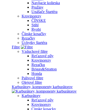
Navíjacie kolieska
Pružiny
Unášače Štartéra
Krovinorezy
ČÍNSKE
Stihl
Ryobi
Čínske kosačky
Rezačky
Úchytky štartéra
Filtre
Vzduchové filtre
Reťazové píly
Krovinorezy
Rezačku
Briggs&Stratton
Honda
Palivové filtre
Olejové filtre
Karburátory, komponenty karburátorov
Karburátory
Reťazové píly
Krovinorezy
Cinske kosacky