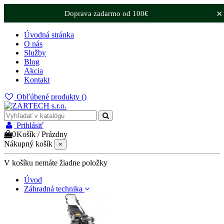
×
Doprava zadarmo od 100€
Úvodná stránka
O nás
Služby
Blog
Akcia
Kontakt
Obľúbené produkty (
)
Prihlásiť
0
Košík
/
Prázdny
Nákupný košík
×
V košíku nemáte žiadne položky
Úvod
Záhradná technika