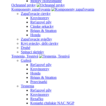
Motory Horizontálne
Ochranné prvky
Komponenty zapaľovania
Zapaľovacie cievky
Krovinorezy
Reťazové píly
Cinske sekacky
Briggs & Stratton
Honda
Zapaľovacie sviečky
Kryt sviecky, drôt cievky
Druhé
Spinaci skrinky
Tesnenia, Tesnivá
Guferá
Reťazové píly
Krovinorezy
Honda
Briggs & Stratton
Przecinarki
Tesnenia
Reťazové píly
Krovinorezy
Rezačku
Kosiarki chińskie NAC NGP