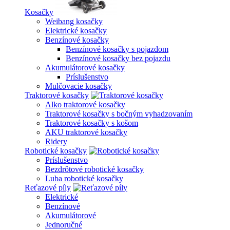
Kosačky
Weibang kosačky
Elektrické kosačky
Benzínové kosačky
Benzínové kosačky s pojazdom
Benzínové kosačky bez pojazdu
Akumulátorové kosačky
Príslušenstvo
Mulčovacie kosačky
Traktorové kosačky
Alko traktorové kosačky
Traktorové kosačky s bočným vyhadzovaním
Traktorové kosačky s košom
AKU traktorové kosačky
Ridery
Robotické kosačky
Príslušenstvo
Bezdrôtové robotické kosačky
Luba robotické kosačky
Reťazové píly
Elektrické
Benzínové
Akumulátorové
Jednoručné