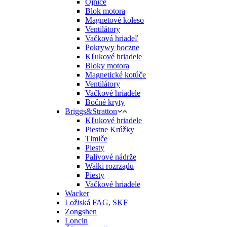
Ojnice
Blok motora
Magnetové koleso
Ventilátory
Vačková hriadeľ
Pokrywy boczne
Kľukové hriadele
Bloky motora
Magnetické kotúče
Ventilátory
Vačkové hriadele
Bočné kryty
Briggs&Stratton
Kľukové hriadele
Piestne Krúžky
Tlmiče
Piesty
Palivové nádrže
Wałki rozrządu
Piesty
Vačkové hriadele
Wacker
Ložiská FAG, SKF
Zongshen
Loncin