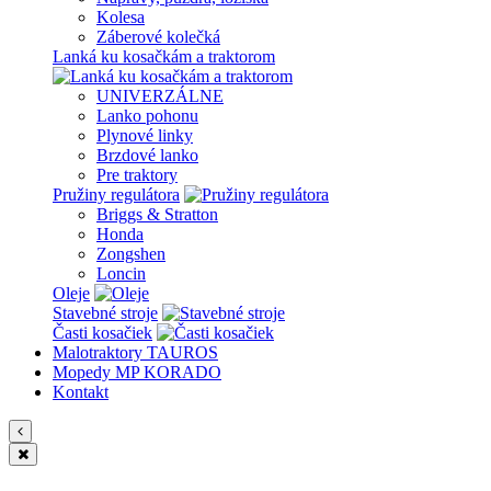
Kolesa
Záberové kolečká
Lanká ku kosačkám a traktorom
UNIVERZÁLNE
Lanko pohonu
Plynové linky
Brzdové lanko
Pre traktory
Pružiny regulátora
Briggs & Stratton
Honda
Zongshen
Loncin
Oleje
Stavebné stroje
Časti kosačiek
Malotraktory TAUROS
Mopedy MP KORADO
Kontakt