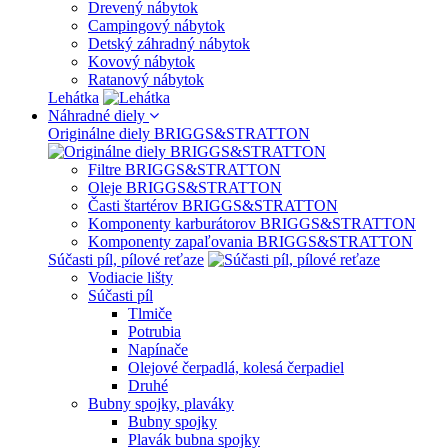
Drevený nábytok
Campingový nábytok
Detský záhradný nábytok
Kovový nábytok
Ratanový nábytok
Lehátka
Náhradné diely
Originálne diely BRIGGS&STRATTON
Filtre BRIGGS&STRATTON
Oleje BRIGGS&STRATTON
Časti štartérov BRIGGS&STRATTON
Komponenty karburátorov BRIGGS&STRATTON
Komponenty zapaľovania BRIGGS&STRATTON
Súčasti píl, pílové reťaze
Vodiacie lišty
Súčasti píl
Tlmiče
Potrubia
Napínače
Olejové čerpadlá, kolesá čerpadiel
Druhé
Bubny spojky, plaváky
Bubny spojky
Plavák bubna spojky