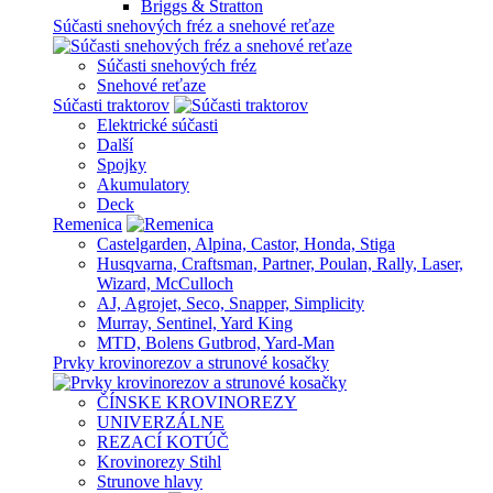
Briggs & Stratton
Súčasti snehových fréz a snehové reťaze
Súčasti snehových fréz
Snehové reťaze
Súčasti traktorov
Elektrické súčasti
Další
Spojky
Akumulatory
Deck
Remenica
Castelgarden, Alpina, Castor, Honda, Stiga
Husqvarna, Craftsman, Partner, Poulan, Rally, Laser,
Wizard, McCulloch
AJ, Agrojet, Seco, Snapper, Simplicity
Murray, Sentinel, Yard King
MTD, Bolens Gutbrod, Yard-Man
Prvky krovinorezov a strunové kosačky
ČÍNSKE KROVINOREZY
UNIVERZÁLNE
REZACÍ KOTÚČ
Krovinorezy Stihl
Strunove hlavy