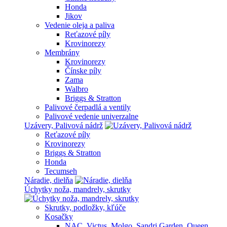
Honda
Jikov
Vedenie oleja a paliva
Reťazové píly
Krovinorezy
Membrány
Krovinorezy
Čínske píly
Zama
Walbro
Briggs & Stratton
Palivové čerpadlá a ventily
Palivové vedenie univerzalne
Uzávery, Palivová nádrž
Reťazové píly
Krovinorezy
Briggs & Stratton
Honda
Tecumseh
Náradie, dielňa
Úchytky noža, mandrely, skrutky
Skrutky, podložky, kľúče
Kosačky
NAC, Victus, Molgo, Sandri Garden, Queen