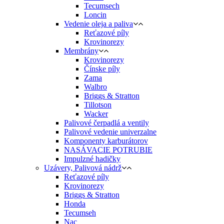
Tecumsech
Loncin
Vedenie oleja a paliva
Reťazové píly
Krovinorezy
Membrány
Krovinorezy
Čínske píly
Zama
Walbro
Briggs & Stratton
Tillotson
Wacker
Palivové čerpadlá a ventily
Palivové vedenie univerzalne
Komponenty karburátorov
NASÁVACIE POTRUBIE
Impulzné hadičky
Uzávery, Palivová nádrž
Reťazové píly
Krovinorezy
Briggs & Stratton
Honda
Tecumseh
Nac