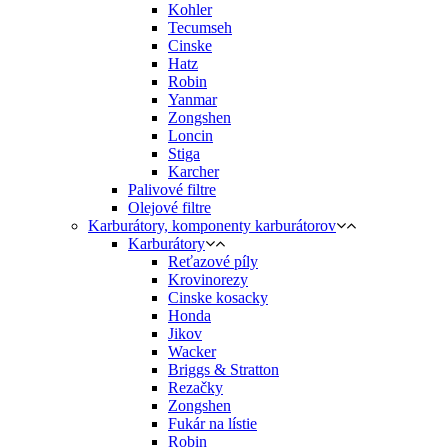
Kohler
Tecumseh
Cinske
Hatz
Robin
Yanmar
Zongshen
Loncin
Stiga
Karcher
Palivové filtre
Olejové filtre
Karburátory, komponenty karburátorov
Karburátory
Reťazové píly
Krovinorezy
Cinske kosacky
Honda
Jikov
Wacker
Briggs & Stratton
Rezačky
Zongshen
Fukár na lístie
Robin