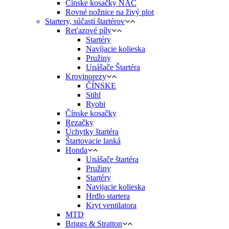
Čínske kosačky NAC
Rovné nožnice na živý plot
Startery, súčasti štartérov
Reťazové píly
Startéry
Navíjacie kolieska
Pružiny
Unášače Štartéra
Krovinorezy
ČÍNSKE
Stihl
Ryobi
Čínske kosačky
Rezačky
Úchytky štartéra
Štartovacie lanká
Honda
Unášače štartéra
Pružiny
Startéry
Navijacie kolieska
Hrdlo startera
Kryt ventilatora
MTD
Briggs & Stratton