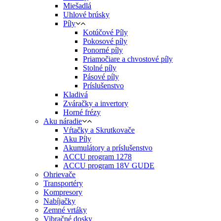
Miešadlá
Uhlové brúsky
Píly
Kotúčové Píly
Pokosové píly
Ponorné píly
Priamočiare a chvostové píly
Stolné píly
Pásové píly
Príslušenstvo
Kladivá
Zváračky a invertory
Horné frézy
Aku náradie
Vŕtačky a Skrutkovače
Aku Píly
Akumulátory a príslušenstvo
ACCU program 1278
ACCU program 18V GUDE
Ohrievače
Transportéry
Kompresory
Nabíjačky
Zemné vrtáky
Vibračné dosky