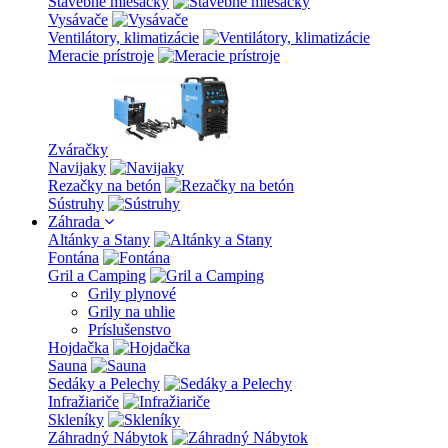
Stavebné miešačky
Vysávače
Ventilátory, klimatizácie
Meracie prístroje
Zváračky
Navijaky
Rezačky na betón
Sústruhy
Záhrada
Altánky a Stany
Fontána
Gril a Camping
Grily plynové
Grily na uhlie
Príslušenstvo
Hojdačka
Sauna
Sedáky a Pelechy
Infražiariče
Skleníky
Záhradný Nábytok