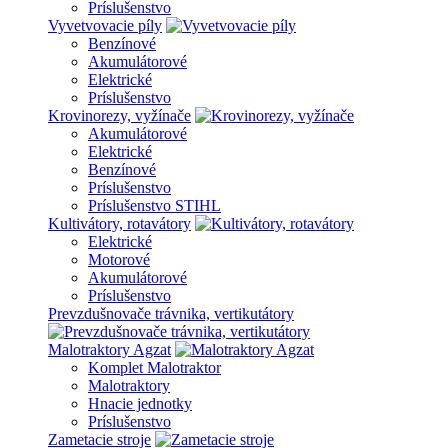
Príslušenstvo
Vyvetvovacie píly
Benzínové
Akumulátorové
Elektrické
Príslušenstvo
Krovinorezy, vyžínače
Akumulátorové
Elektrické
Benzínové
Príslušenstvo
Príslušenstvo STIHL
Kultivátory, rotavátory
Elektrické
Motorové
Akumulátorové
Príslušenstvo
Prevzdušnovače trávnika, vertikutátory
Malotraktory Agzat
Komplet Malotraktor
Malotraktory
Hnacie jednotky
Príslušenstvo
Zametacie stroje