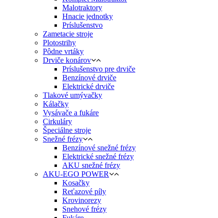
Malotraktory
Hnacie jednotky
Príslušenstvo
Zametacie stroje
Plotostrihy
Pôdne vrtáky
Drviče konárov
Príslušenstvo pre drviče
Benzínové drviče
Elektrické drviče
Tlakové umývačky
Kálačky
Vysávače a fukáre
Cirkuláry
Špeciálne stroje
Snežné frézy
Benzínové snežné frézy
Elektrické snežné frézy
AKU snežné frézy
AKU-EGO POWER
Kosačky
Reťazové píly
Krovinorezy
Snehové frézy
Fukáre