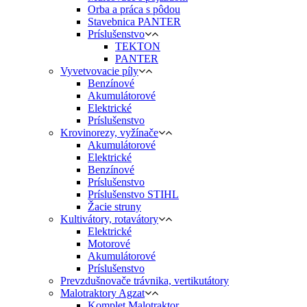
Orba a práca s pôdou
Stavebnica PANTER
Príslušenstvo
TEKTON
PANTER
Vyvetvovacie píly
Benzínové
Akumulátorové
Elektrické
Príslušenstvo
Krovinorezy, vyžínače
Akumulátorové
Elektrické
Benzínové
Príslušenstvo
Príslušenstvo STIHL
Žacie struny
Kultivátory, rotavátory
Elektrické
Motorové
Akumulátorové
Príslušenstvo
Prevzdušnovače trávnika, vertikutátory
Malotraktory Agzat
Komplet Malotraktor