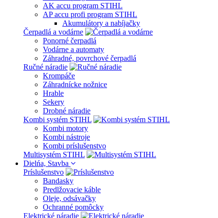
AK accu program STIHL
AP accu profi program STIHL
Akumulátory a nabíjačky
Čerpadlá a vodárne
Ponorné čerpadlá
Vodárne a automaty
Záhradné, povrchové čerpadlá
Ručné náradie
Krompáče
Záhradnícke nožnice
Hrable
Sekery
Drobné náradie
Kombi systém STIHL
Kombi motory
Kombi nástroje
Kombi príslušenstvo
Multisystém STIHL
Dielńa, Stavba
Príslušenstvo
Bandasky
Predlžovacie káble
Oleje, odsávačky
Ochranné pomôcky
Elektrické náradie