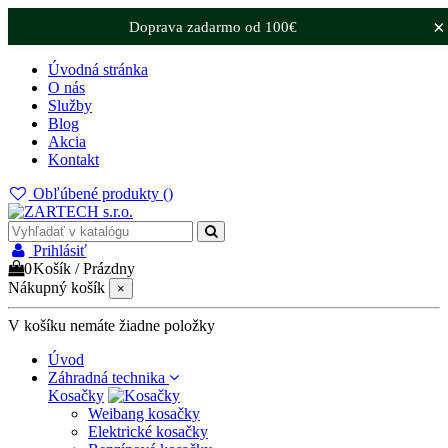
×
Doprava zadarmo od 100€
Úvodná stránka
O nás
Služby
Blog
Akcia
Kontakt
Obľúbené produkty (
)
Prihlásiť
0
Košík
/
Prázdny
Nákupný košík
×
V košíku nemáte žiadne položky
Úvod
Záhradná technika
Kosačky
Weibang kosačky
Elektrické kosačky