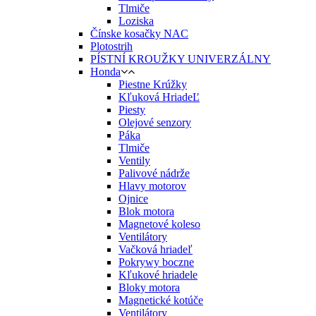
Tlmiče
Loziska
Čínske kosačky NAC
Plotostrih
PÍSTNÍ KROUŽKY UNIVERZÁLNY
Honda
Piestne Krúžky
Kľuková HriadeĽ
Piesty
Olejové senzory
Páka
Tlmiče
Ventily
Palivové nádrže
Hlavy motorov
Ojnice
Blok motora
Magnetové koleso
Ventilátory
Vačková hriadeľ
Pokrywy boczne
Kľukové hriadele
Bloky motora
Magnetické kotúče
Ventilátory