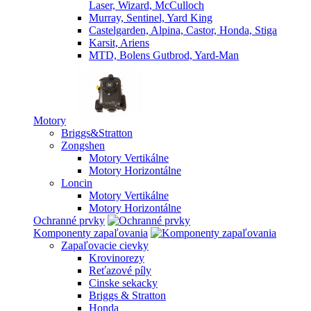
Laser, Wizard, McCulloch
Murray, Sentinel, Yard King
Castelgarden, Alpina, Castor, Honda, Stiga
Karsit, Ariens
MTD, Bolens Gutbrod, Yard-Man
Motory
Briggs&Stratton
Zongshen
Motory Vertikálne
Motory Horizontálne
Loncin
Motory Vertikálne
Motory Horizontálne
Ochranné prvky
Komponenty zapaľovania
Zapaľovacie cievky
Krovinorezy
Reťazové píly
Cinske sekacky
Briggs & Stratton
Honda