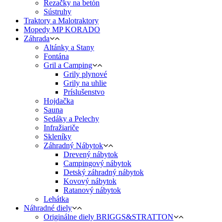
Rezačky na betón
Sústruhy
Traktory a Malotraktory
Mopedy MP KORADO
Záhrada
Altánky a Stany
Fontána
Gril a Camping
Grily plynové
Grily na uhlie
Príslušenstvo
Hojdačka
Sauna
Sedáky a Pelechy
Infražiariče
Skleníky
Záhradný Nábytok
Drevený nábytok
Campingový nábytok
Detský záhradný nábytok
Kovový nábytok
Ratanový nábytok
Lehátka
Náhradné diely
Originálne diely BRIGGS&STRATTON