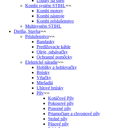
Lopaty na sneh
Kombi systém STIHL
Kombi motory
Kombi nástroje
Kombi príslušenstvo
Multisystém STIHL
Dielňa, Stavba
Príslušenstvo
Bandasky
Predlžovacie káble
Oleje, odsávačky
Ochranné pomôcky
Elektrické náradie
Hoblíky a hoblovačky
Brúsky
Vŕtačky
Miešadlá
Uhlové brúsky
Píly
Kotúčové Píly
Pokosové píly
Ponorné píly
Priamočiare a chvostové píly
Stolné píly
Pásové píly