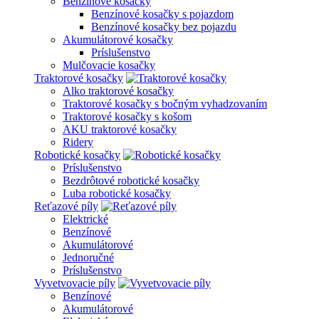
Benzínové kosačky
Benzínové kosačky s pojazdom
Benzínové kosačky bez pojazdu
Akumulátorové kosačky
Príslušenstvo
Mulčovacie kosačky
Traktorové kosačky
Alko traktorové kosačky
Traktorové kosačky s bočným vyhadzovaním
Traktorové kosačky s košom
AKU traktorové kosačky
Ridery
Robotické kosačky
Príslušenstvo
Bezdrôtové robotické kosačky
Luba robotické kosačky
Reťazové píly
Elektrické
Benzínové
Akumulátorové
Jednoručné
Príslušenstvo
Vyvetvovacie píly
Benzínové
Akumulátorové