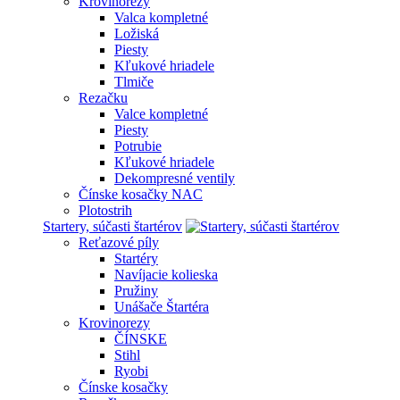
Krovinorezy
Valca kompletné
Ložiská
Piesty
Kľukové hriadele
Tlmiče
Rezačku
Valce kompletné
Piesty
Potrubie
Kľukové hriadele
Dekompresné ventily
Čínske kosačky NAC
Plotostrih
Startery, súčasti štartérov
Reťazové píly
Startéry
Navíjacie kolieska
Pružiny
Unášače Štartéra
Krovinorezy
ČÍNSKE
Stihl
Ryobi
Čínske kosačky