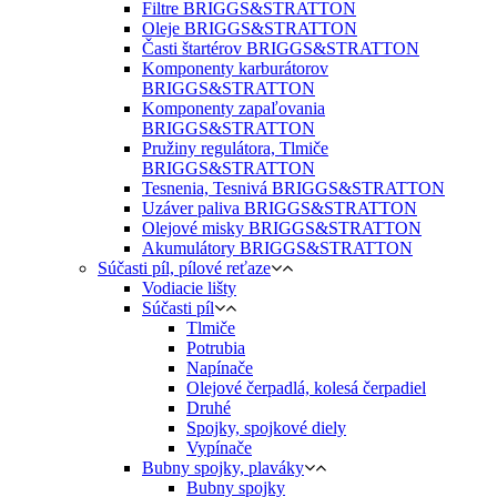
Filtre BRIGGS&STRATTON
Oleje BRIGGS&STRATTON
Časti štartérov BRIGGS&STRATTON
Komponenty karburátorov
BRIGGS&STRATTON
Komponenty zapaľovania
BRIGGS&STRATTON
Pružiny regulátora, Tlmiče
BRIGGS&STRATTON
Tesnenia, Tesnivá BRIGGS&STRATTON
Uzáver paliva BRIGGS&STRATTON
Olejové misky BRIGGS&STRATTON
Akumulátory BRIGGS&STRATTON
Súčasti píl, pílové reťaze
Vodiacie lišty
Súčasti píl
Tlmiče
Potrubia
Napínače
Olejové čerpadlá, kolesá čerpadiel
Druhé
Spojky, spojkové diely
Vypínače
Bubny spojky, plaváky
Bubny spojky