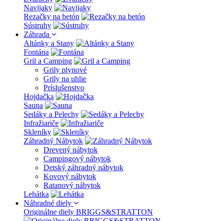
Navijaky
Rezačky na betón
Sústruhy
Záhrada
Altánky a Stany
Fontána
Gril a Camping
Grily plynové
Grily na uhlie
Príslušenstvo
Hojdačka
Sauna
Sedáky a Pelechy
Infražiariče
Skleníky
Záhradný Nábytok
Drevený nábytok
Campingový nábytok
Detský záhradný nábytok
Kovový nábytok
Ratanový nábytok
Lehátka
Náhradné diely
Originálne diely BRIGGS&STRATTON