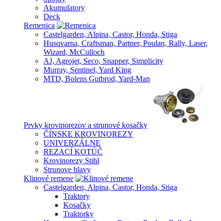
Akumulatory
Deck
Remenica
Castelgarden, Alpina, Castor, Honda, Stiga
Husqvarna, Craftsman, Partner, Poulan, Rally, Laser,
Wizard, McCulloch
AJ, Agrojet, Seco, Snapper, Simplicity
Murray, Sentinel, Yard King
MTD, Bolens Gutbrod, Yard-Man
Prvky krovinorezov a strunové kosačky
ČÍNSKE KROVINOREZY
UNIVERZÁLNE
REZACÍ KOTÚČ
Krovinorezy Stihl
Strunove hlavy
Klinové remene
Castelgarden, Alpina, Castor, Honda, Stiga
Traktory
Kosačky
Traktorky