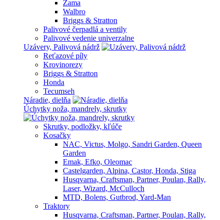
Zama
Walbro
Briggs & Stratton
Palivové čerpadlá a ventily
Palivové vedenie univerzalne
Uzávery, Palivová nádrž
Reťazové píly
Krovinorezy
Briggs & Stratton
Honda
Tecumseh
Náradie, dielňa
Úchytky noža, mandrely, skrutky
Skrutky, podložky, kľúče
Kosačky
NAC, Victus, Molgo, Sandri Garden, Queen
Garden
Emak, Efko, Oleomac
Castelgarden, Alpina, Castor, Honda, Stiga
Husqvarna, Craftsman, Partner, Poulan, Rally,
Laser, Wizard, McCulloch
MTD, Bolens, Gutbrod, Yard-Man
Traktory
Husqvarna, Craftsman, Partner, Poulan, Rally,