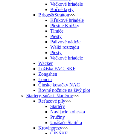
Vačkové hriadele
Bočné kryty
Briggs&Stratton
Kľukové hriadele
Piestne Krúžky
Tlmiče
Piesty
Palivové nádrže
Wałki rozrządu
Piesty
Vačkové hriadele
Wacker
Ložiská FAG, SKF
Zongshen
Loncin
Čínske kosačky NAC
Rovné nožnice na živý plot
Startery, súčasti štartérov
Reťazové píly
Startéry
Navíjacie kolieska
Pružiny
Unášače Štartéra
Krovinorezy
ČÍNSKE