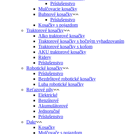
Príslušenstvo
Mulčovacie kosačky
Bubnové kosačky
Príslušenstvo
Kosačky s pojazdom
Traktorové kosačky
Alko traktorové kosačky
Traktorové kosačky s bočným vyhadzovaním
Traktorové kosačky s košom
AKU traktorové kosačky
Ridery
Príslušenstvo
Robotické kosačky
Príslušenstvo
Bezdrôtové robotické kosačky
Luba robotické kosačky
Reťazové píly
Elektrické
Benzínové
Akumulátorové
Jednoručné
Príslušenstvo
Dakr
Kosačky
Mulčovače s pojazdom