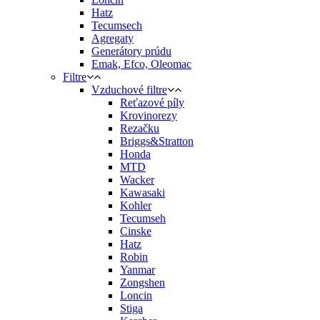
Hatz
Tecumsech
Agregaty
Generátory prúdu
Emak, Efco, Oleomac
Filtre
Vzduchové filtre
Reťazové píly
Krovinorezy
Rezačku
Briggs&Stratton
Honda
MTD
Wacker
Kawasaki
Kohler
Tecumseh
Cinske
Hatz
Robin
Yanmar
Zongshen
Loncin
Stiga