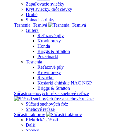
Zapaľovacie sviečky
Kryt sviecky, drôt cievky
Druhé
Spinaci skrinky
Tesnenia, Tesnivá
Guferá
Reťazové píly
Krovinorezy
Honda
Briggs & Stratton
Przecinarki
Tesnenia
Reťazové píly
Krovinorezy
Rezačku
Kosiarki chińskie NAC NGP
Briggs & Stratton
Súčasti snehových fréz a snehové reťaze
Súčasti snehových fréz
Snehové reťaze
Súčasti traktorov
Elektrické súčasti
Další
Spojky