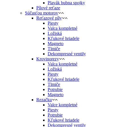
Plavák bubna spojky
Pílové reťaze
Súčasťou motorov
Reťazové píly
Piesty
Valca kompletné
Ložiská
Kľukové hriadele
Magneto
Tlmiče
Dekompresné ventily
Krovinorezy
Valca kompletné
Ložiská
Piesty
Kľukové hriadele
Tlmiče
Potrubie
Magneto
Rezačku
Valce kompletné
Piesty
Potrubie
Kľukové hriadele
Dekompresné ventily