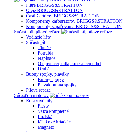
Filtre BRIGGS&STRATTON
Oleje BRIGGS&STRATTON
Časti štartérov BRIGGS&STRATTON
Komponenty karburátorov BRIGGS&STRATTON
Komponenty zapaľovania BRIGGS&STRATTON
Súčasti píl, pílové reťaze
Vodiacie lišty
Súčasti píl
Tlmiče
Potrubia
Napínače
Olejové čerpadlá, kolesá čerpadiel
Druhé
Bubny spojky, plaváky
Bubny spojky
Plavák bubna spojky
Pílové reťaze
Súčasťou motorov
Reťazové píly
Piesty
Valca kompletné
Ložiská
Kľukové hriadele
Magneto