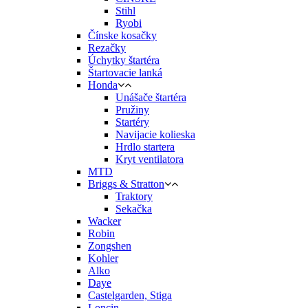
Stihl
Ryobi
Čínske kosačky
Rezačky
Úchytky štartéra
Štartovacie lanká
Honda
Unášače štartéra
Pružiny
Startéry
Navijacie kolieska
Hrdlo startera
Kryt ventilatora
MTD
Briggs & Stratton
Traktory
Sekačka
Wacker
Robin
Zongshen
Kohler
Alko
Daye
Castelgarden, Stiga
Loncin