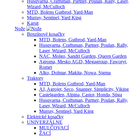
Husqvarna, Craftsman, Partner, Poulan, Rally, Laser,
Wizard, McCulloch
MTD, Bolens Gutbrod, Yard-Man
Murray, Sentinel, Yard King
Karsit
Nože
Benzínové kosačky
MTD, Bolens, Gutbrod, Yard-Man
Husqvarna, Craftsman, Partner, Poulan, Rally,
Laser, Wizard, McCulloch
NAC, Molgo, Sandri Garden, Queen Garden
Agroma, Mesko AGD, Megagroup, Faworyt,
Romet
Alko, Dolmar, Makita, Nowa, Sigma
Traktory
MTD, Bolens Gutbrod, Yard-Man
AJ, Agrojet, Seco, Snapper, Simplicity, Viking
Castelgarden, Alpina, Castor, Honda, Stiga
Husqvarna, Craftsman, Partner, Poulan, Rally,
Laser, Wizard, McCulloch
Murray, Sentinel, Yard King
Elektrické kosačky
UNIVERZÁLNE
MULČOVACÍ
ŽACÍ