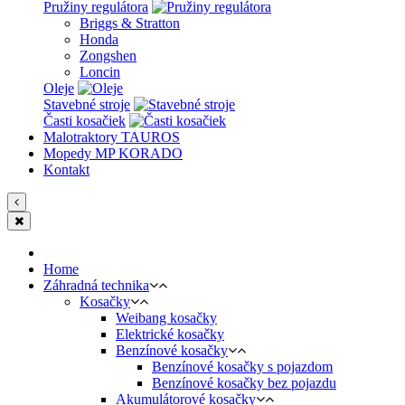
Pružiny regulátora
Briggs & Stratton
Honda
Zongshen
Loncin
Oleje
Stavebné stroje
Časti kosačiek
Malotraktory TAUROS
Mopedy MP KORADO
Kontakt
Home
Záhradná technika
Kosačky
Weibang kosačky
Elektrické kosačky
Benzínové kosačky
Benzínové kosačky s pojazdom
Benzínové kosačky bez pojazdu
Akumulátorové kosačky