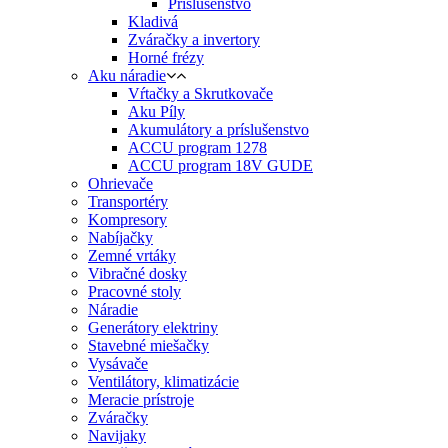
Príslušenstvo
Kladivá
Zváračky a invertory
Horné frézy
Aku náradie
Vŕtačky a Skrutkovače
Aku Píly
Akumulátory a príslušenstvo
ACCU program 1278
ACCU program 18V GUDE
Ohrievače
Transportéry
Kompresory
Nabíjačky
Zemné vrtáky
Vibračné dosky
Pracovné stoly
Náradie
Generátory elektriny
Stavebné miešačky
Vysávače
Ventilátory, klimatizácie
Meracie prístroje
Zváračky
Navijaky