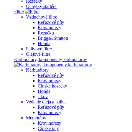
Rezačky
Úchytky štartéra
Filtre
Vzduchové filtre
Reťazové píly
Krovinorezy
Rezačku
Briggs&Stratton
Honda
Palivové filtre
Olejové filtre
Karburátory, komponenty karburátorov
Karburátory
Reťazové píly
Krovinorezy
Cinske kosacky
Honda
Jikov
Vedenie oleja a paliva
Reťazové píly
Krovinorezy
Membrány
Krovinorezy
Čínske píly