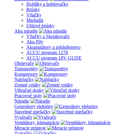
Hoblíky a hoblovačky
Brúsky
Vŕtačky
Miešadlá
Uhlové brúsky
Aku náradie
Vŕtačky a Skrutkovače
Aku Píly
Akumulátory a príslušenstvo
ACCU program 1278
ACCU program 18V GUDE
Ohrievače
Transportéry
Kompresory
Nabíjačky
Zemné vrtáky
Vibračné dosky
Pracovné stoly
Náradie
Generátory elektriny
Stavebné miešačky
Vysávače
Ventilátory, klimatizácie
Meracie prístroje
Zváračky