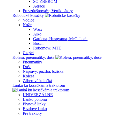
SO ZBEROM
Aerace
Prevzdušnovače, Vertikutátory
Robotické kosačky
Vodice
Nože
Worx
Alko
Gardena, Husqvarna, McCulloch
Bosch
Robomow, MTD
Części
Kolesa, pneumatiky, duše
Pneumatiky
Duše
Nápravy, púzdra, ložiska
Kolesa
Záberové kolečká
Lanká ku kosačkám a traktorom
UNIVERZÁLNE
Lanko pohonu
Plynové linky
Brzdové lanko
Pre traktory