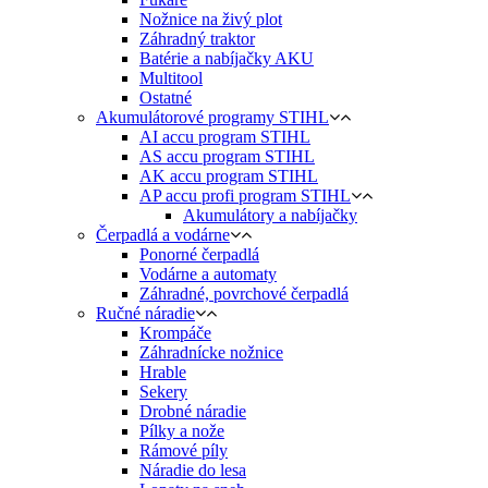
Nožnice na živý plot
Záhradný traktor
Batérie a nabíjačky AKU
Multitool
Ostatné
Akumulátorové programy STIHL
AI accu program STIHL
AS accu program STIHL
AK accu program STIHL
AP accu profi program STIHL
Akumulátory a nabíjačky
Čerpadlá a vodárne
Ponorné čerpadlá
Vodárne a automaty
Záhradné, povrchové čerpadlá
Ručné náradie
Krompáče
Záhradnícke nožnice
Hrable
Sekery
Drobné náradie
Pílky a nože
Rámové píly
Náradie do lesa