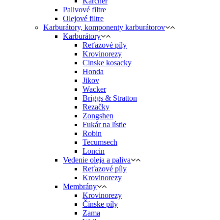
Karcher
Palivové filtre
Olejové filtre
Karburátory, komponenty karburátorov
Karburátory
Reťazové píly
Krovinorezy
Cinske kosacky
Honda
Jikov
Wacker
Briggs & Stratton
Rezačky
Zongshen
Fukár na lístie
Robin
Tecumsech
Loncin
Vedenie oleja a paliva
Reťazové píly
Krovinorezy
Membrány
Krovinorezy
Čínske píly
Zama