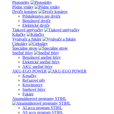
Plotostrihy
Pôdne vrtáky
Drviče konárov
Príslušenstvo pre drviče
Benzínové drviče
Elektrické drviče
Tlakové umývačky
Kálačky
Vysávače a fukáre
Cirkuláry
Špeciálne stroje
Snežné frézy
Benzínové snežné frézy
Elektrické snežné frézy
AKU snežné frézy
AKU-EGO POWER
Kosačky
Reťazové píly
Krovinorezy
Snehové frézy
Fukáre
Akumulátorové programy STIHL
AI accu program STIHL
AS accu program STIHL