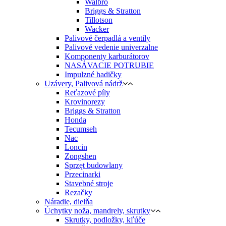
Walbro
Briggs & Stratton
Tillotson
Wacker
Palivové čerpadlá a ventily
Palivové vedenie univerzalne
Komponenty karburátorov
NASÁVACIE POTRUBIE
Impulzné hadičky
Uzávery, Palivová nádrž
Reťazové píly
Krovinorezy
Briggs & Stratton
Honda
Tecumseh
Nac
Loncin
Zongshen
Sprzęt budowlany
Przecinarki
Stavebné stroje
Rezačky
Náradie, dielňa
Úchytky noža, mandrely, skrutky
Skrutky, podložky, kľúče