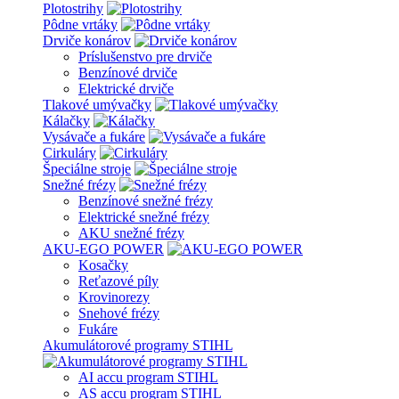
Plotostrihy
Pôdne vrtáky
Drviče konárov
Príslušenstvo pre drviče
Benzínové drviče
Elektrické drviče
Tlakové umývačky
Kálačky
Vysávače a fukáre
Cirkuláry
Špeciálne stroje
Snežné frézy
Benzínové snežné frézy
Elektrické snežné frézy
AKU snežné frézy
AKU-EGO POWER
Kosačky
Reťazové píly
Krovinorezy
Snehové frézy
Fukáre
Akumulátorové programy STIHL
AI accu program STIHL
AS accu program STIHL