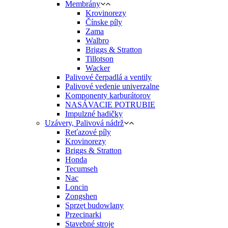
Membrány
Krovinorezy
Čínske píly
Zama
Walbro
Briggs & Stratton
Tillotson
Wacker
Palivové čerpadlá a ventily
Palivové vedenie univerzalne
Komponenty karburátorov
NASÁVACIE POTRUBIE
Impulzné hadičky
Uzávery, Palivová nádrž
Reťazové píly
Krovinorezy
Briggs & Stratton
Honda
Tecumseh
Nac
Loncin
Zongshen
Sprzęt budowlany
Przecinarki
Stavebné stroje