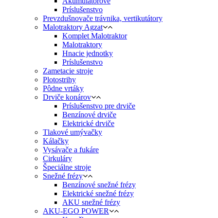
Akumulátorové
Príslušenstvo
Prevzdušnovače trávnika, vertikutátory
Malotraktory Agzat
Komplet Malotraktor
Malotraktory
Hnacie jednotky
Príslušenstvo
Zametacie stroje
Plotostrihy
Pôdne vrtáky
Drviče konárov
Príslušenstvo pre drviče
Benzínové drviče
Elektrické drviče
Tlakové umývačky
Kálačky
Vysávače a fukáre
Cirkuláry
Špeciálne stroje
Snežné frézy
Benzínové snežné frézy
Elektrické snežné frézy
AKU snežné frézy
AKU-EGO POWER