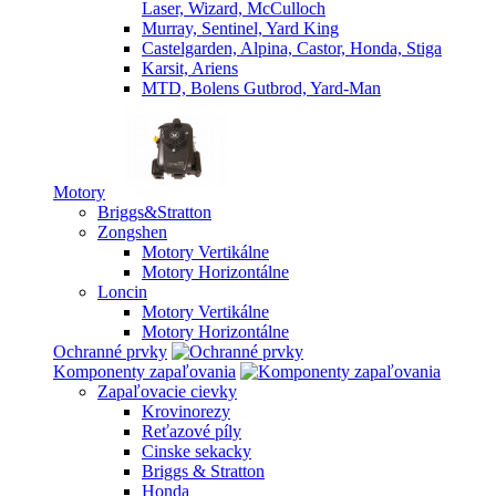
Laser, Wizard, McCulloch
Murray, Sentinel, Yard King
Castelgarden, Alpina, Castor, Honda, Stiga
Karsit, Ariens
MTD, Bolens Gutbrod, Yard-Man
Motory
Briggs&Stratton
Zongshen
Motory Vertikálne
Motory Horizontálne
Loncin
Motory Vertikálne
Motory Horizontálne
Ochranné prvky
Komponenty zapaľovania
Zapaľovacie cievky
Krovinorezy
Reťazové píly
Cinske sekacky
Briggs & Stratton
Honda