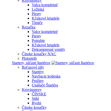
Krovinorezy
Valca kompletné
Ložiská
Piesty
Kľukové hriadele
Tlmiče
Rezačku
Valce kompletné
Piesty
Potrubie
Kľukové hriadele
Dekompresné ventily
Čínske kosačky NAC
Plotostrih
Startery, súčasti štartérov
Reťazové píly
Startéry
Navíjacie kolieska
Pružiny
Unášače Štartéra
Krovinorezy
ČÍNSKE
Stihl
Ryobi
Čínske kosačky