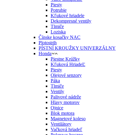
Piesty
Potrubie
Kľukové hriadele
Dekompresné ventily
Tlmiče
Loziska
Čínske kosačky NAC
Plotostrih
PÍSTNÍ KROUŽKY UNIVERZÁLNY
Honda
Piestne Krúžky
Kľuková HriadeĽ
Piesty
Olejové senzory
Páka
Tlmiče
Ventily
Palivové nádrže
Hlavy motorov
Ojnice
Blok motora
Magnetové koleso
Ventilátory
Vačková hriadeľ
Pokrywy boczne