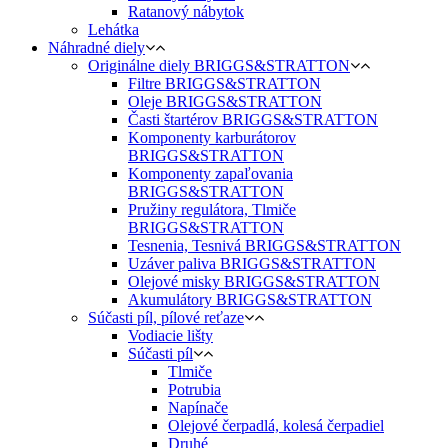
Ratanový nábytok
Lehátka
Náhradné diely
Originálne diely BRIGGS&STRATTON
Filtre BRIGGS&STRATTON
Oleje BRIGGS&STRATTON
Časti štartérov BRIGGS&STRATTON
Komponenty karburátorov
BRIGGS&STRATTON
Komponenty zapaľovania
BRIGGS&STRATTON
Pružiny regulátora, Tlmiče
BRIGGS&STRATTON
Tesnenia, Tesnivá BRIGGS&STRATTON
Uzáver paliva BRIGGS&STRATTON
Olejové misky BRIGGS&STRATTON
Akumulátory BRIGGS&STRATTON
Súčasti píl, pílové reťaze
Vodiacie lišty
Súčasti píl
Tlmiče
Potrubia
Napínače
Olejové čerpadlá, kolesá čerpadiel
Druhé