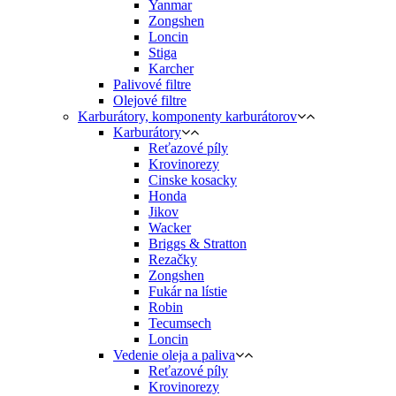
Yanmar
Zongshen
Loncin
Stiga
Karcher
Palivové filtre
Olejové filtre
Karburátory, komponenty karburátorov
Karburátory
Reťazové píly
Krovinorezy
Cinske kosacky
Honda
Jikov
Wacker
Briggs & Stratton
Rezačky
Zongshen
Fukár na lístie
Robin
Tecumsech
Loncin
Vedenie oleja a paliva
Reťazové píly
Krovinorezy