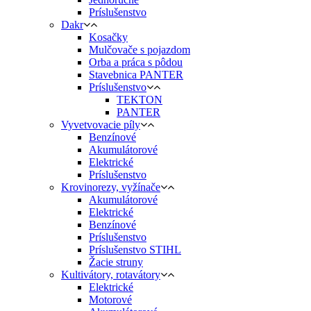
Príslušenstvo
Dakr
Kosačky
Mulčovače s pojazdom
Orba a práca s pôdou
Stavebnica PANTER
Príslušenstvo
TEKTON
PANTER
Vyvetvovacie píly
Benzínové
Akumulátorové
Elektrické
Príslušenstvo
Krovinorezy, vyžínače
Akumulátorové
Elektrické
Benzínové
Príslušenstvo
Príslušenstvo STIHL
Žacie struny
Kultivátory, rotavátory
Elektrické
Motorové