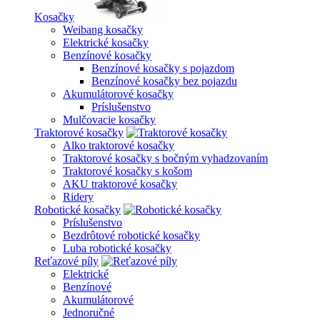
Kosačky
Weibang kosačky
Elektrické kosačky
Benzínové kosačky
Benzínové kosačky s pojazdom
Benzínové kosačky bez pojazdu
Akumulátorové kosačky
Príslušenstvo
Mulčovacie kosačky
Traktorové kosačky
Alko traktorové kosačky
Traktorové kosačky s bočným vyhadzovaním
Traktorové kosačky s košom
AKU traktorové kosačky
Ridery
Robotické kosačky
Príslušenstvo
Bezdrôtové robotické kosačky
Luba robotické kosačky
Reťazové píly
Elektrické
Benzínové
Akumulátorové
Jednoručné