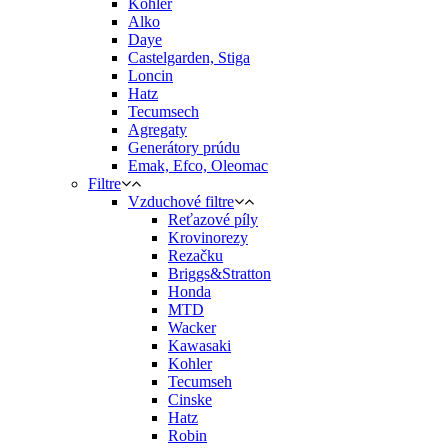
Kohler
Alko
Daye
Castelgarden, Stiga
Loncin
Hatz
Tecumsech
Agregaty
Generátory prúdu
Emak, Efco, Oleomac
Filtre
Vzduchové filtre
Reťazové píly
Krovinorezy
Rezačku
Briggs&Stratton
Honda
MTD
Wacker
Kawasaki
Kohler
Tecumseh
Cinske
Hatz
Robin