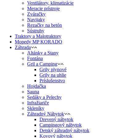
Ventilátory, klimatizácie
Meracie prístroje
Zváračky
Navijaky
Rezačky na betón
Sústruhy
Traktory a Malotraktory
Mopedy MP KORADO
Záhrada
Altánky a Stany
Fontána
Gril a Camping
Grily plynové
Grily na uhlie
Príslušenstvo
Hojdačka
Sauna
Sedáky a Pelechy
Infražiariče
Skleníky
Záhradný Nábytok
Drevený nábytok
Campingový nábytok
Detský záhradný nábytok
Kovový nábytok