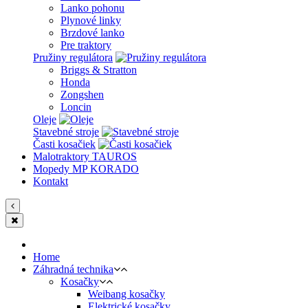
Lanko pohonu
Plynové linky
Brzdové lanko
Pre traktory
Pružiny regulátora
Briggs & Stratton
Honda
Zongshen
Loncin
Oleje
Stavebné stroje
Časti kosačiek
Malotraktory TAUROS
Mopedy MP KORADO
Kontakt
Home
Záhradná technika
Kosačky
Weibang kosačky
Elektrické kosačky