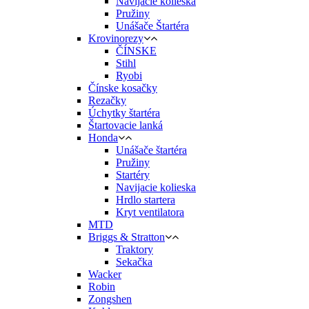
Navíjacie kolieska
Pružiny
Unášače Štartéra
Krovinorezy
ČÍNSKE
Stihl
Ryobi
Čínske kosačky
Rezačky
Úchytky štartéra
Štartovacie lanká
Honda
Unášače štartéra
Pružiny
Startéry
Navijacie kolieska
Hrdlo startera
Kryt ventilatora
MTD
Briggs & Stratton
Traktory
Sekačka
Wacker
Robin
Zongshen