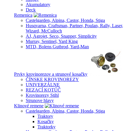
Akumulatory
Deck
Remenica
Castelgarden, Alpina, Castor, Honda, Stiga
Husqvarna, Craftsman, Partner, Poulan, Rally, Laser,
Wizard, McCulloch
AJ, Agrojet, Seco, Snapper, Simplicity
Murray, Sentinel, Yard King
MTD, Bolens Gutbrod, Yard-Man
Prvky krovinorezov a strunové kosačky
ČÍNSKE KROVINOREZY
UNIVERZÁLNE
REZACÍ KOTÚČ
Krovinorezy Stihl
Strunove hlavy
Klinové remene
Castelgarden, Alpina, Castor, Honda, Stiga
Traktory
Kosačky
Traktorky