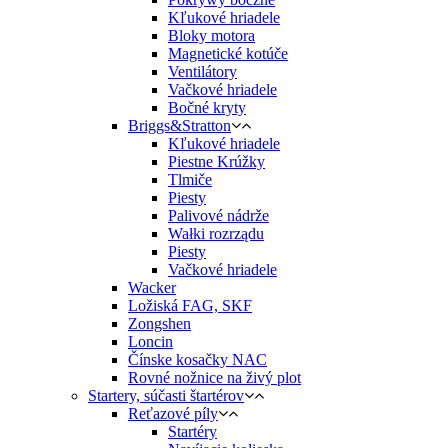
Kľukové hriadele
Bloky motora
Magnetické kotúče
Ventilátory
Vačkové hriadele
Bočné kryty
Briggs&Stratton
Kľukové hriadele
Piestne Krúžky
Tlmiče
Piesty
Palivové nádrže
Wałki rozrządu
Piesty
Vačkové hriadele
Wacker
Ložiská FAG, SKF
Zongshen
Loncin
Čínske kosačky NAC
Rovné nožnice na živý plot
Startery, súčasti štartérov
Reťazové píly
Startéry