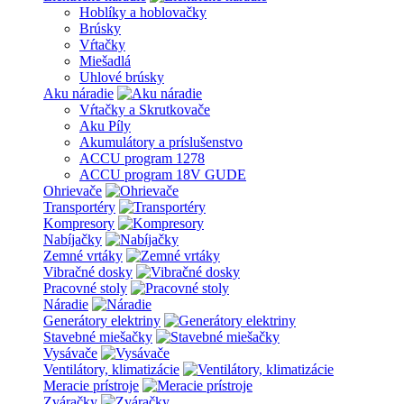
Hoblíky a hoblovačky
Brúsky
Vŕtačky
Miešadlá
Uhlové brúsky
Aku náradie
Vŕtačky a Skrutkovače
Aku Píly
Akumulátory a príslušenstvo
ACCU program 1278
ACCU program 18V GUDE
Ohrievače
Transportéry
Kompresory
Nabíjačky
Zemné vrtáky
Vibračné dosky
Pracovné stoly
Náradie
Generátory elektriny
Stavebné miešačky
Vysávače
Ventilátory, klimatizácie
Meracie prístroje
Zváračky