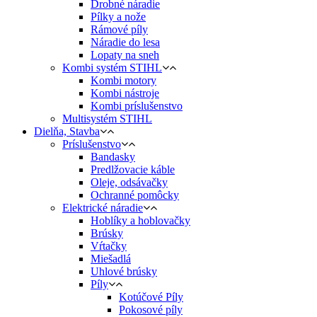
Drobné náradie
Pílky a nože
Rámové píly
Náradie do lesa
Lopaty na sneh
Kombi systém STIHL
Kombi motory
Kombi nástroje
Kombi príslušenstvo
Multisystém STIHL
Dielňa, Stavba
Príslušenstvo
Bandasky
Predlžovacie káble
Oleje, odsávačky
Ochranné pomôcky
Elektrické náradie
Hoblíky a hoblovačky
Brúsky
Vŕtačky
Miešadlá
Uhlové brúsky
Píly
Kotúčové Píly
Pokosové píly