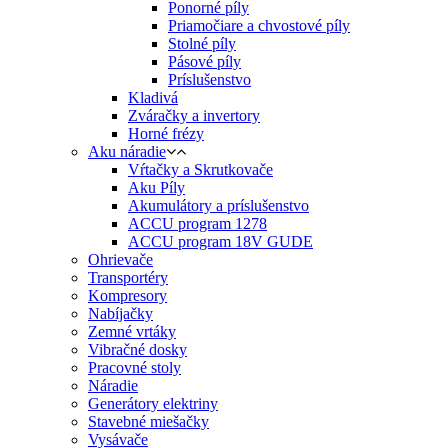
Ponorné píly
Priamočiare a chvostové píly
Stolné píly
Pásové píly
Príslušenstvo
Kladivá
Zváračky a invertory
Horné frézy
Aku náradie
Vŕtačky a Skrutkovače
Aku Píly
Akumulátory a príslušenstvo
ACCU program 1278
ACCU program 18V GUDE
Ohrievače
Transportéry
Kompresory
Nabíjačky
Zemné vrtáky
Vibračné dosky
Pracovné stoly
Náradie
Generátory elektriny
Stavebné miešačky
Vysávače