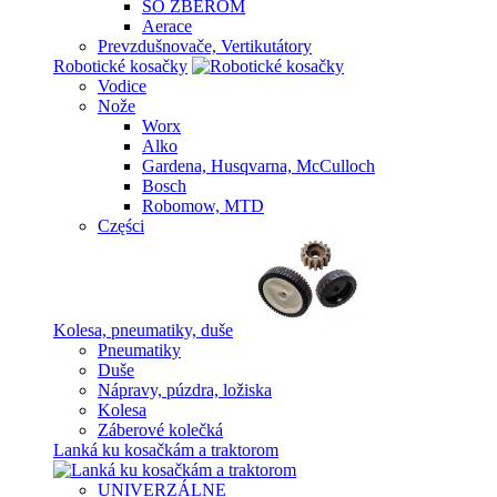
SO ZBEROM
Aerace
Prevzdušnovače, Vertikutátory
Robotické kosačky
Vodice
Nože
Worx
Alko
Gardena, Husqvarna, McCulloch
Bosch
Robomow, MTD
Części
Kolesa, pneumatiky, duše
Pneumatiky
Duše
Nápravy, púzdra, ložiska
Kolesa
Záberové kolečká
Lanká ku kosačkám a traktorom
UNIVERZÁLNE