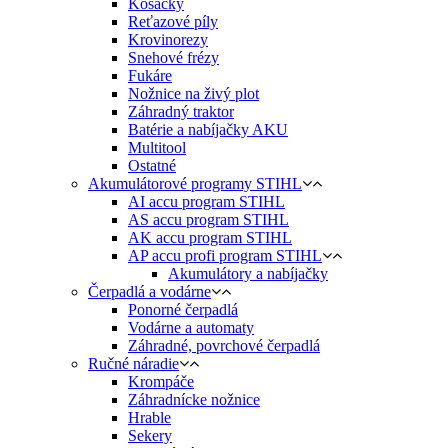
Kosačky
Reťazové píly
Krovinorezy
Snehové frézy
Fukáre
Nožnice na živý plot
Záhradný traktor
Batérie a nabíjačky AKU
Multitool
Ostatné
Akumulátorové programy STIHL
AI accu program STIHL
AS accu program STIHL
AK accu program STIHL
AP accu profi program STIHL
Akumulátory a nabíjačky
Čerpadlá a vodárne
Ponorné čerpadlá
Vodárne a automaty
Záhradné, povrchové čerpadlá
Ručné náradie
Krompáče
Záhradnícke nožnice
Hrable
Sekery