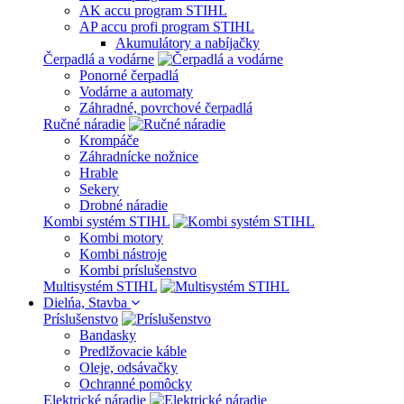
AK accu program STIHL
AP accu profi program STIHL
Akumulátory a nabíjačky
Čerpadlá a vodárne
Ponorné čerpadlá
Vodárne a automaty
Záhradné, povrchové čerpadlá
Ručné náradie
Krompáče
Záhradnícke nožnice
Hrable
Sekery
Drobné náradie
Kombi systém STIHL
Kombi motory
Kombi nástroje
Kombi príslušenstvo
Multisystém STIHL
Dielńa, Stavba
Príslušenstvo
Bandasky
Predlžovacie káble
Oleje, odsávačky
Ochranné pomôcky
Elektrické náradie