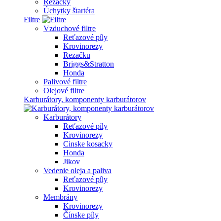
Rezačky
Úchytky štartéra
Filtre
Vzduchové filtre
Reťazové píly
Krovinorezy
Rezačku
Briggs&Stratton
Honda
Palivové filtre
Olejové filtre
Karburátory, komponenty karburátorov
Karburátory
Reťazové píly
Krovinorezy
Cinske kosacky
Honda
Jikov
Vedenie oleja a paliva
Reťazové píly
Krovinorezy
Membrány
Krovinorezy
Čínske píly