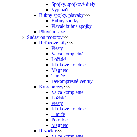
Spojky, spojkové diely
Vypínače
Bubny spojky, plaváky
Bubny spojky
Plavák bubna spojky
Pílové reťaze
Súčasťou motorov
Reťazové píly
Piesty
Valca kompletné
Ložiská
Kľukové hriadele
Magneto
Tlmiče
Dekompresné ventily
Krovinorezy
Valca kompletné
Ložiská
Piesty
Kľukové hriadele
Tlmiče
Potrubie
Magneto
Rezačku
Valce kompletné