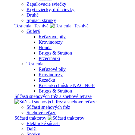
Zapaľovacie sviečky
Kryt sviecky, drôt cievky
Druhé
Spinaci skrinky
Tesnenia, Tesnivá
Guferá
Reťazové píly
Krovinorezy
Honda
Briggs & Stratton
Przecinarki
Tesnenia
Reťazové píly
Krovinorezy
Rezačku
Kosiarki chińskie NAC NGP
Briggs & Stratton
Súčasti snehových fréz a snehové reťaze
Súčasti snehových fréz
Snehové reťaze
Súčasti traktorov
Elektrické súčasti
Další
Spojky