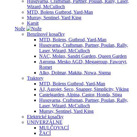
Husqvarna, Craftsman, Partner, Poulan, Rally, Laser,
Wizard, McCulloch
MTD, Bolens Gutbrod, Yard-Man
Murray, Sentinel, Yard King
Karsit
Nože
Benzínové kosačky
MTD, Bolens, Gutbrod, Yard-Man
Husqvarna, Craftsman, Partner, Poulan, Rally,
Laser, Wizard, McCulloch
NAC, Molgo, Sandri Garden, Queen Garden
Agroma, Mesko AGD, Megagroup, Faworyt,
Romet
Alko, Dolmar, Makita, Nowa, Sigma
Traktory
MTD, Bolens Gutbrod, Yard-Man
AJ, Agrojet, Seco, Snapper, Simplicity, Viking
Castelgarden, Alpina, Castor, Honda, Stiga
Husqvarna, Craftsman, Partner, Poulan, Rally,
Laser, Wizard, McCulloch
Murray, Sentinel, Yard King
Elektrické kosačky
UNIVERZÁLNE
MULČOVACÍ
ŽACÍ