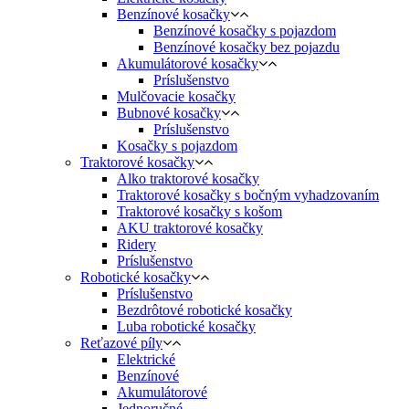
Benzínové kosačky
Benzínové kosačky s pojazdom
Benzínové kosačky bez pojazdu
Akumulátorové kosačky
Príslušenstvo
Mulčovacie kosačky
Bubnové kosačky
Príslušenstvo
Kosačky s pojazdom
Traktorové kosačky
Alko traktorové kosačky
Traktorové kosačky s bočným vyhadzovaním
Traktorové kosačky s košom
AKU traktorové kosačky
Ridery
Príslušenstvo
Robotické kosačky
Príslušenstvo
Bezdrôtové robotické kosačky
Luba robotické kosačky
Reťazové píly
Elektrické
Benzínové
Akumulátorové
Jednoručné