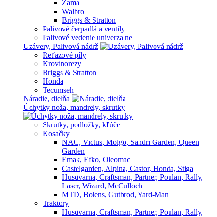
Zama
Walbro
Briggs & Stratton
Palivové čerpadlá a ventily
Palivové vedenie univerzalne
Uzávery, Palivová nádrž
Reťazové píly
Krovinorezy
Briggs & Stratton
Honda
Tecumseh
Náradie, dielňa
Úchytky noža, mandrely, skrutky
Skrutky, podložky, kľúče
Kosačky
NAC, Victus, Molgo, Sandri Garden, Queen
Garden
Emak, Efko, Oleomac
Castelgarden, Alpina, Castor, Honda, Stiga
Husqvarna, Craftsman, Partner, Poulan, Rally,
Laser, Wizard, McCulloch
MTD, Bolens, Gutbrod, Yard-Man
Traktory
Husqvarna, Craftsman, Partner, Poulan, Rally,