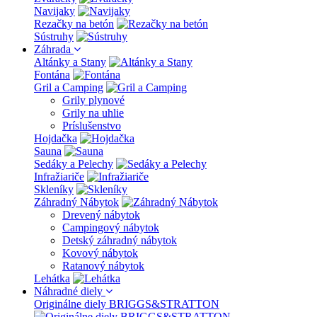
Navijaky
Rezačky na betón
Sústruhy
Záhrada
Altánky a Stany
Fontána
Gril a Camping
Grily plynové
Grily na uhlie
Príslušenstvo
Hojdačka
Sauna
Sedáky a Pelechy
Infražiariče
Skleníky
Záhradný Nábytok
Drevený nábytok
Campingový nábytok
Detský záhradný nábytok
Kovový nábytok
Ratanový nábytok
Lehátka
Náhradné diely
Originálne diely BRIGGS&STRATTON