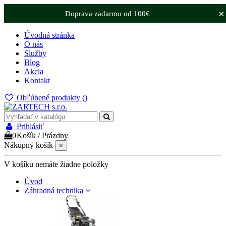
×
Doprava zadarmo od 100€
Úvodná stránka
O nás
Služby
Blog
Akcia
Kontakt
Obľúbené produkty (
)
Prihlásiť
0
Košík
/
Prázdny
Nákupný košík
×
V košíku nemáte žiadne položky
Úvod
Záhradná technika