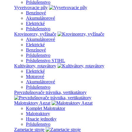
Príslušenstvo
Vyvetvovacie píly
Benzínové
Akumulátorové
Elektrické
Príslušenstvo
Krovinorezy, vyžínače
Akumulátorové
Elektrické
Benzínové
Príslušenstvo
Príslušenstvo STIHL
Kultivátory, rotavátory
Elektrické
Motorové
Akumulátorové
Príslušenstvo
Prevzdušnovače trávnika, vertikutátory
Malotraktory Agzat
Komplet Malotraktor
Malotraktory
Hnacie jednotky
Príslušenstvo
Zametacie stroje