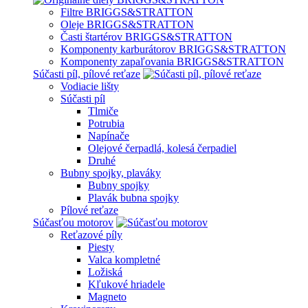
Filtre BRIGGS&STRATTON
Oleje BRIGGS&STRATTON
Časti štartérov BRIGGS&STRATTON
Komponenty karburátorov BRIGGS&STRATTON
Komponenty zapaľovania BRIGGS&STRATTON
Súčasti píl, pílové reťaze
Vodiacie lišty
Súčasti píl
Tlmiče
Potrubia
Napínače
Olejové čerpadlá, kolesá čerpadiel
Druhé
Bubny spojky, plaváky
Bubny spojky
Plavák bubna spojky
Pílové reťaze
Súčasťou motorov
Reťazové píly
Piesty
Valca kompletné
Ložiská
Kľukové hriadele
Magneto