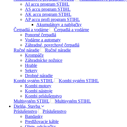
AI accu program STIHL
AS accu program STIHL
AK accu program STIHL
AP accu profi program STIHL
Akumulátory a nabíjačky
Čerpadlá a vodárne
Ponorné čerpadlá
Vodárne a automaty
Záhradné, povrchové čerpadlá
Ručné náradie
Krompáče
Záhradnícke nožnice
Hrable
Sekery
Drobné náradie
Kombi systém STIHL
Kombi motory
Kombi nástroje
Kombi príslušenstvo
Multisystém STIHL
Dielńa, Stavba
Príslušenstvo
Bandasky
Predlžovacie káble
Oleje, odsávačky