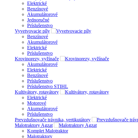
Elektrické
Benzínové
Akumulátorové
Jednoručné
Príslušenstvo
Vyvetvovacie píly
Benzínové
Akumulátorové
Elektrické
Príslušenstvo
Krovinorezy, vyžínače
Akumulátorové
Elektrické
Benzínové
Príslušenstvo
Príslušenstvo STIHL
Kultivátory, rotavátory
Elektrické
Motorové
Akumulátorové
Príslušenstvo
Prevzdušnovače trávnika, vertikutátory
Malotraktory Agzat
Komplet Malotraktor
Malotraktory