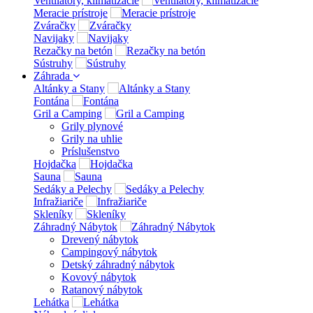
Ventilátory, klimatizácie
Meracie prístroje
Zváračky
Navijaky
Rezačky na betón
Sústruhy
Záhrada
Altánky a Stany
Fontána
Gril a Camping
Grily plynové
Grily na uhlie
Príslušenstvo
Hojdačka
Sauna
Sedáky a Pelechy
Infražiariče
Skleníky
Záhradný Nábytok
Drevený nábytok
Campingový nábytok
Detský záhradný nábytok
Kovový nábytok
Ratanový nábytok
Lehátka