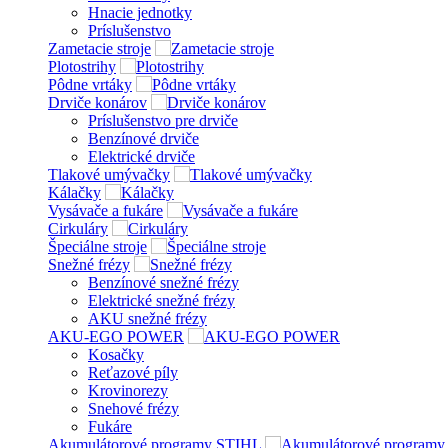
Hnacie jednotky
Príslušenstvo
Zametacie stroje
Plotostrihy
Pôdne vrtáky
Drviče konárov
Príslušenstvo pre drviče
Benzínové drviče
Elektrické drviče
Tlakové umývačky
Kálačky
Vysávače a fukáre
Cirkuláry
Špeciálne stroje
Snežné frézy
Benzínové snežné frézy
Elektrické snežné frézy
AKU snežné frézy
AKU-EGO POWER
Kosačky
Reťazové píly
Krovinorezy
Snehové frézy
Fukáre
Akumulátorové programy STIHL