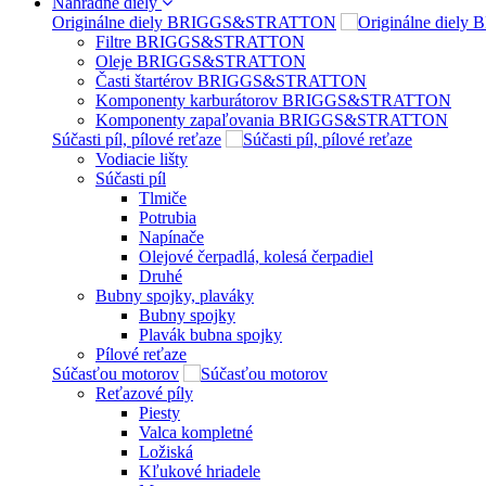
Náhradné diely
Originálne diely BRIGGS&STRATTON
Filtre BRIGGS&STRATTON
Oleje BRIGGS&STRATTON
Časti štartérov BRIGGS&STRATTON
Komponenty karburátorov BRIGGS&STRATTON
Komponenty zapaľovania BRIGGS&STRATTON
Súčasti píl, pílové reťaze
Vodiacie lišty
Súčasti píl
Tlmiče
Potrubia
Napínače
Olejové čerpadlá, kolesá čerpadiel
Druhé
Bubny spojky, plaváky
Bubny spojky
Plavák bubna spojky
Pílové reťaze
Súčasťou motorov
Reťazové píly
Piesty
Valca kompletné
Ložiská
Kľukové hriadele