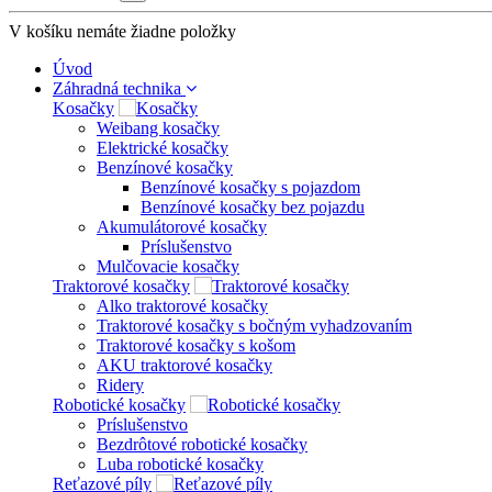
V košíku nemáte žiadne položky
Úvod
Záhradná technika
Kosačky
Weibang kosačky
Elektrické kosačky
Benzínové kosačky
Benzínové kosačky s pojazdom
Benzínové kosačky bez pojazdu
Akumulátorové kosačky
Príslušenstvo
Mulčovacie kosačky
Traktorové kosačky
Alko traktorové kosačky
Traktorové kosačky s bočným vyhadzovaním
Traktorové kosačky s košom
AKU traktorové kosačky
Ridery
Robotické kosačky
Príslušenstvo
Bezdrôtové robotické kosačky
Luba robotické kosačky
Reťazové píly