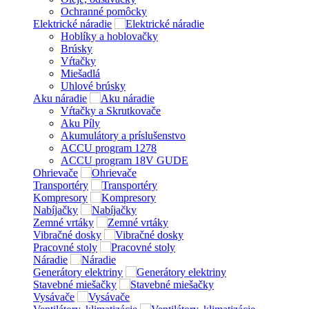
Ochranné pomôcky
Elektrické náradie
Hoblíky a hoblovačky
Brúsky
Vŕtačky
Miešadlá
Uhlové brúsky
Aku náradie
Vŕtačky a Skrutkovače
Aku Píly
Akumulátory a príslušenstvo
ACCU program 1278
ACCU program 18V GUDE
Ohrievače
Transportéry
Kompresory
Nabíjačky
Zemné vrtáky
Vibračné dosky
Pracovné stoly
Náradie
Generátory elektriny
Stavebné miešačky
Vysávače