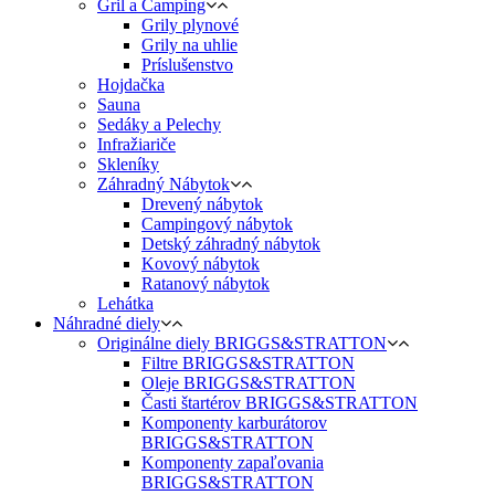
Gril a Camping
Grily plynové
Grily na uhlie
Príslušenstvo
Hojdačka
Sauna
Sedáky a Pelechy
Infražiariče
Skleníky
Záhradný Nábytok
Drevený nábytok
Campingový nábytok
Detský záhradný nábytok
Kovový nábytok
Ratanový nábytok
Lehátka
Náhradné diely
Originálne diely BRIGGS&STRATTON
Filtre BRIGGS&STRATTON
Oleje BRIGGS&STRATTON
Časti štartérov BRIGGS&STRATTON
Komponenty karburátorov
BRIGGS&STRATTON
Komponenty zapaľovania
BRIGGS&STRATTON