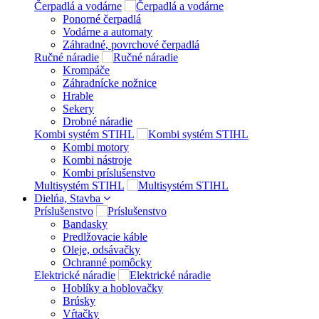
Čerpadlá a vodárne
Ponorné čerpadlá
Vodárne a automaty
Záhradné, povrchové čerpadlá
Ručné náradie
Krompáče
Záhradnícke nožnice
Hrable
Sekery
Drobné náradie
Kombi systém STIHL
Kombi motory
Kombi nástroje
Kombi príslušenstvo
Multisystém STIHL
Dielńa, Stavba
Príslušenstvo
Bandasky
Predlžovacie káble
Oleje, odsávačky
Ochranné pomôcky
Elektrické náradie
Hoblíky a hoblovačky
Brúsky
Vŕtačky