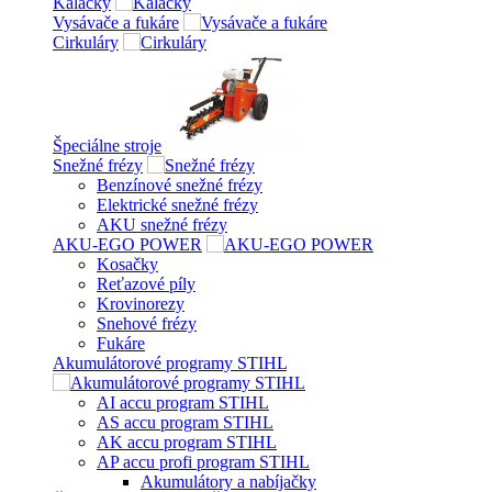
Kálačky
Vysávače a fukáre
Cirkuláry
Špeciálne stroje
Snežné frézy
Benzínové snežné frézy
Elektrické snežné frézy
AKU snežné frézy
AKU-EGO POWER
Kosačky
Reťazové píly
Krovinorezy
Snehové frézy
Fukáre
Akumulátorové programy STIHL
AI accu program STIHL
AS accu program STIHL
AK accu program STIHL
AP accu profi program STIHL
Akumulátory a nabíjačky