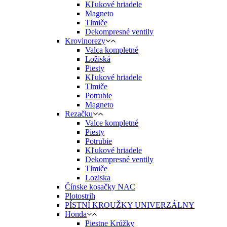
Kľukové hriadele
Magneto
Tlmiče
Dekompresné ventily
Krovinorezy
Valca kompletné
Ložiská
Piesty
Kľukové hriadele
Tlmiče
Potrubie
Magneto
Rezačku
Valce kompletné
Piesty
Potrubie
Kľukové hriadele
Dekompresné ventily
Tlmiče
Loziska
Čínske kosačky NAC
Plotostrih
PÍSTNÍ KROUŽKY UNIVERZÁLNY
Honda
Piestne Krúžky