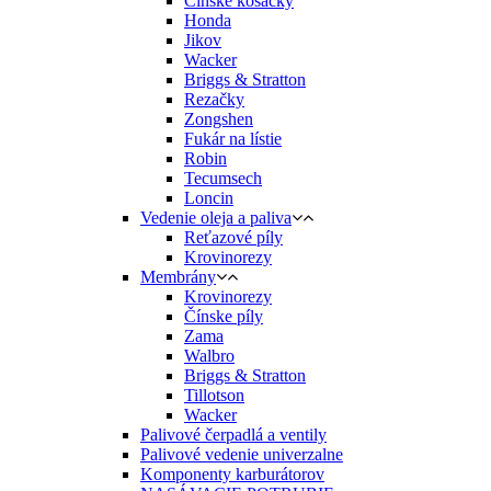
Cinske kosacky
Honda
Jikov
Wacker
Briggs & Stratton
Rezačky
Zongshen
Fukár na lístie
Robin
Tecumsech
Loncin
Vedenie oleja a paliva
Reťazové píly
Krovinorezy
Membrány
Krovinorezy
Čínske píly
Zama
Walbro
Briggs & Stratton
Tillotson
Wacker
Palivové čerpadlá a ventily
Palivové vedenie univerzalne
Komponenty karburátorov