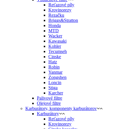
Reťazové píly
Krovinorezy
Rezačku
Briggs&Stratton
Honda
MTD
Wacker
Kawasaki
Kohler
Tecumseh
Cinske
Hatz
Robin
Yanmar
Zongshen
Loncin
Stiga
Karcher
Palivové filtre
Olejové filtre
Karburátory, komponenty karburátorov
Karburátory
Reťazové píly
Krovinorezy