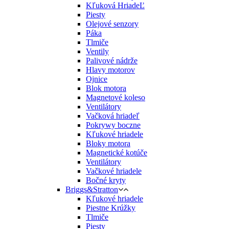
Kľuková HriadeĽ
Piesty
Olejové senzory
Páka
Tlmiče
Ventily
Palivové nádrže
Hlavy motorov
Ojnice
Blok motora
Magnetové koleso
Ventilátory
Vačková hriadeľ
Pokrywy boczne
Kľukové hriadele
Bloky motora
Magnetické kotúče
Ventilátory
Vačkové hriadele
Bočné kryty
Briggs&Stratton
Kľukové hriadele
Piestne Krúžky
Tlmiče
Piesty