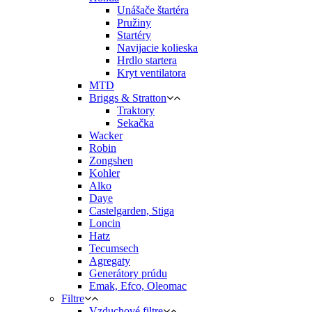
Unášače štartéra
Pružiny
Startéry
Navijacie kolieska
Hrdlo startera
Kryt ventilatora
MTD
Briggs & Stratton
Traktory
Sekačka
Wacker
Robin
Zongshen
Kohler
Alko
Daye
Castelgarden, Stiga
Loncin
Hatz
Tecumsech
Agregaty
Generátory prúdu
Emak, Efco, Oleomac
Filtre
Vzduchové filtre