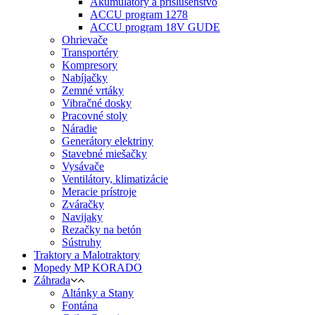
Akumulátory a príslušenstvo
ACCU program 1278
ACCU program 18V GUDE
Ohrievače
Transportéry
Kompresory
Nabíjačky
Zemné vrtáky
Vibračné dosky
Pracovné stoly
Náradie
Generátory elektriny
Stavebné miešačky
Vysávače
Ventilátory, klimatizácie
Meracie prístroje
Zváračky
Navijaky
Rezačky na betón
Sústruhy
Traktory a Malotraktory
Mopedy MP KORADO
Záhrada
Altánky a Stany
Fontána