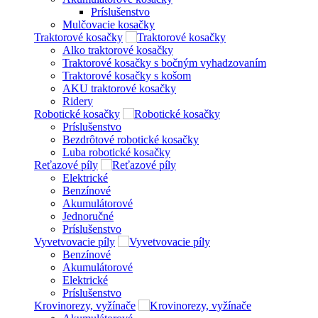
Príslušenstvo
Mulčovacie kosačky
Traktorové kosačky
Alko traktorové kosačky
Traktorové kosačky s bočným vyhadzovaním
Traktorové kosačky s košom
AKU traktorové kosačky
Ridery
Robotické kosačky
Príslušenstvo
Bezdrôtové robotické kosačky
Luba robotické kosačky
Reťazové píly
Elektrické
Benzínové
Akumulátorové
Jednoručné
Príslušenstvo
Vyvetvovacie píly
Benzínové
Akumulátorové
Elektrické
Príslušenstvo
Krovinorezy, vyžínače