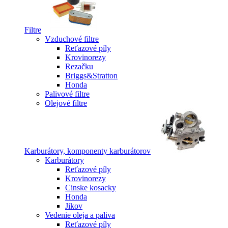
Filtre
Vzduchové filtre
Reťazové píly
Krovinorezy
Rezačku
Briggs&Stratton
Honda
Palivové filtre
Olejové filtre
Karburátory, komponenty karburátorov
Karburátory
Reťazové píly
Krovinorezy
Cinske kosacky
Honda
Jikov
Vedenie oleja a paliva
Reťazové píly