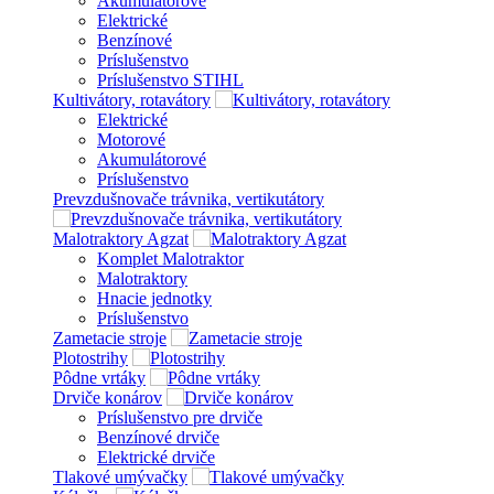
Akumulátorové
Elektrické
Benzínové
Príslušenstvo
Príslušenstvo STIHL
Kultivátory, rotavátory
Elektrické
Motorové
Akumulátorové
Príslušenstvo
Prevzdušnovače trávnika, vertikutátory
Malotraktory Agzat
Komplet Malotraktor
Malotraktory
Hnacie jednotky
Príslušenstvo
Zametacie stroje
Plotostrihy
Pôdne vrtáky
Drviče konárov
Príslušenstvo pre drviče
Benzínové drviče
Elektrické drviče
Tlakové umývačky