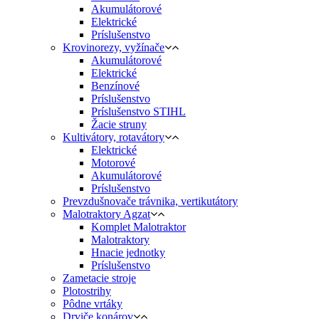
Akumulátorové
Elektrické
Príslušenstvo
Krovinorezy, vyžínače
Akumulátorové
Elektrické
Benzínové
Príslušenstvo
Príslušenstvo STIHL
Žacie struny
Kultivátory, rotavátory
Elektrické
Motorové
Akumulátorové
Príslušenstvo
Prevzdušnovače trávnika, vertikutátory
Malotraktory Agzat
Komplet Malotraktor
Malotraktory
Hnacie jednotky
Príslušenstvo
Zametacie stroje
Plotostrihy
Pôdne vrtáky
Drviče konárov