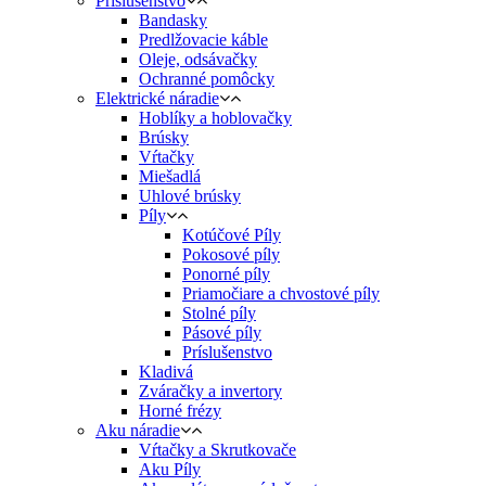
Príslušenstvo
Bandasky
Predlžovacie káble
Oleje, odsávačky
Ochranné pomôcky
Elektrické náradie
Hoblíky a hoblovačky
Brúsky
Vŕtačky
Miešadlá
Uhlové brúsky
Píly
Kotúčové Píly
Pokosové píly
Ponorné píly
Priamočiare a chvostové píly
Stolné píly
Pásové píly
Príslušenstvo
Kladivá
Zváračky a invertory
Horné frézy
Aku náradie
Vŕtačky a Skrutkovače
Aku Píly