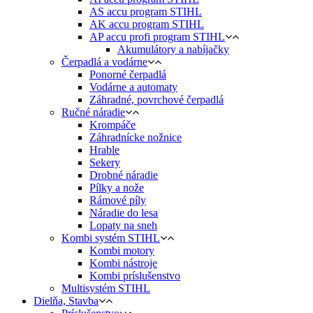
AS accu program STIHL
AK accu program STIHL
AP accu profi program STIHL
Akumulátory a nabíjačky
Čerpadlá a vodárne
Ponorné čerpadlá
Vodárne a automaty
Záhradné, povrchové čerpadlá
Ručné náradie
Krompáče
Záhradnícke nožnice
Hrable
Sekery
Drobné náradie
Pílky a nože
Rámové píly
Náradie do lesa
Lopaty na sneh
Kombi systém STIHL
Kombi motory
Kombi nástroje
Kombi príslušenstvo
Multisystém STIHL
Dielňa, Stavba