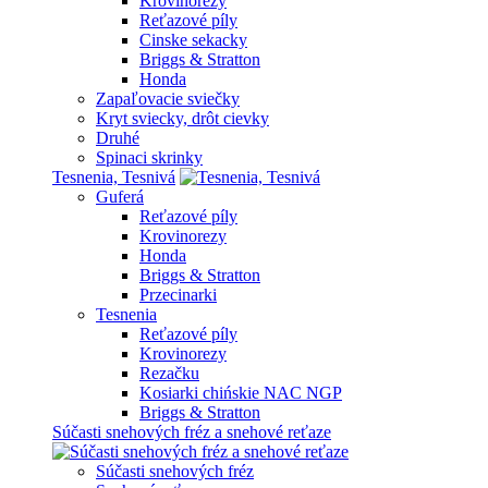
Krovinorezy
Reťazové píly
Cinske sekacky
Briggs & Stratton
Honda
Zapaľovacie sviečky
Kryt sviecky, drôt cievky
Druhé
Spinaci skrinky
Tesnenia, Tesnivá
Guferá
Reťazové píly
Krovinorezy
Honda
Briggs & Stratton
Przecinarki
Tesnenia
Reťazové píly
Krovinorezy
Rezačku
Kosiarki chińskie NAC NGP
Briggs & Stratton
Súčasti snehových fréz a snehové reťaze
Súčasti snehových fréz