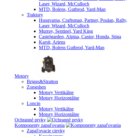
Laser, Wizard, McCulloch
MTD, Bolens, Gutbrod, Yard-Man
Traktory
Husqvarna, Craftsman, Partner, Poulan, Rally,
Laser, Wizard, McCulloch
Murray, Sentinel, Yard King
Castelgarden, Alpina, Castor, Honda, Stiga
Karsit, Ariens
MTD, Bolens Gutbrod, Yard-Man
Motory
Briggs&Stratton
Zongshen
Motory Vertikálne
Motory Horizontálne
Loncin
Motory Vertikálne
Motory Horizontálne
Ochranné prvky
Komponenty zapaľovania
Zapaľovacie cievky