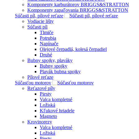
Komponenty karburátorov BRIGGS&STRATTON
Komponenty zapaľovania BRIGGS&STRATTON
Súčasti píl, pílové reťaze
Vodiacie lišty
Súčasti píl
Tlmiče
Potrubia
Napínače
Olejové čerpadlá, kolesá čerpadiel
Druhé
Bubny spojky, plaváky
Bubny spojky
Plavák bubna spojky
Pílové reťaze
Súčasťou motorov
Reťazové píly
Piesty
Valca kompletné
Ložiská
Kľukové hriadele
Magneto
Krovinorezy
Valca kompletné
Ložiská
Piesty