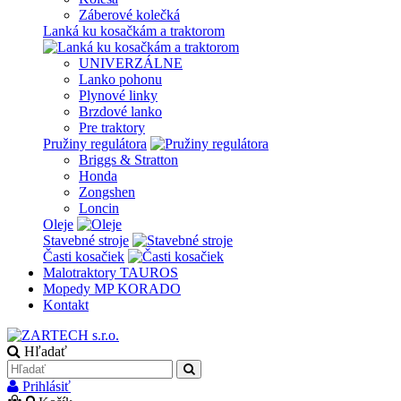
Záberové kolečká
Lanká ku kosačkám a traktorom
UNIVERZÁLNE
Lanko pohonu
Plynové linky
Brzdové lanko
Pre traktory
Pružiny regulátora
Briggs & Stratton
Honda
Zongshen
Loncin
Oleje
Stavebné stroje
Časti kosačiek
Malotraktory TAUROS
Mopedy MP KORADO
Kontakt
Hľadať
Prihlásiť