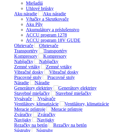
Miešadlá
Uhlové brúsky
Aku náradie
Vŕtačky a Skrutkovače
Aku Píly
Akumulátory a príslušenstvo
ACCU program 1278
ACCU program 18V GUDE
Ohrievače
Transportéry
Kompresory
Nabíjačky
Zemné vrtáky
Vibračné dosky
Pracovné stoly
Náradie
Generátory elektriny
Stavebné miešačky
Vysávače
Ventilátory, klimatizácie
Meracie prístroje
Zváračky
Navijaky
Rezačky na betón
Sústruhy