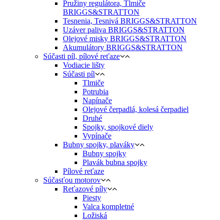
Pružiny regulátora, Tlmiče
BRIGGS&STRATTON
Tesnenia, Tesnivá BRIGGS&STRATTON
Uzáver paliva BRIGGS&STRATTON
Olejové misky BRIGGS&STRATTON
Akumulátory BRIGGS&STRATTON
Súčasti píl, pílové reťaze
Vodiacie lišty
Súčasti píl
Tlmiče
Potrubia
Napínače
Olejové čerpadlá, kolesá čerpadiel
Druhé
Spojky, spojkové diely
Vypínače
Bubny spojky, plaváky
Bubny spojky
Plavák bubna spojky
Pílové reťaze
Súčasťou motorov
Reťazové píly
Piesty
Valca kompletné
Ložiská