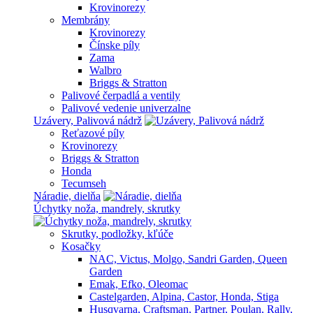
Krovinorezy
Membrány
Krovinorezy
Čínske píly
Zama
Walbro
Briggs & Stratton
Palivové čerpadlá a ventily
Palivové vedenie univerzalne
Uzávery, Palivová nádrž
Reťazové píly
Krovinorezy
Briggs & Stratton
Honda
Tecumseh
Náradie, dielňa
Úchytky noža, mandrely, skrutky
Skrutky, podložky, kľúče
Kosačky
NAC, Victus, Molgo, Sandri Garden, Queen
Garden
Emak, Efko, Oleomac
Castelgarden, Alpina, Castor, Honda, Stiga
Husqvarna, Craftsman, Partner, Poulan, Rally,