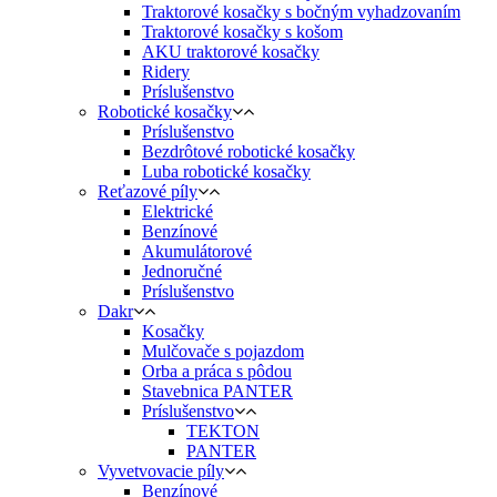
Traktorové kosačky s bočným vyhadzovaním
Traktorové kosačky s košom
AKU traktorové kosačky
Ridery
Príslušenstvo
Robotické kosačky
Príslušenstvo
Bezdrôtové robotické kosačky
Luba robotické kosačky
Reťazové píly
Elektrické
Benzínové
Akumulátorové
Jednoručné
Príslušenstvo
Dakr
Kosačky
Mulčovače s pojazdom
Orba a práca s pôdou
Stavebnica PANTER
Príslušenstvo
TEKTON
PANTER
Vyvetvovacie píly
Benzínové