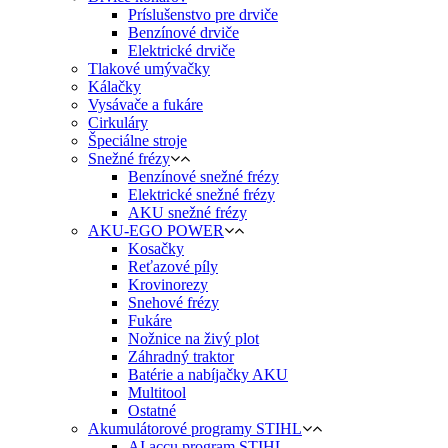
Príslušenstvo pre drviče
Benzínové drviče
Elektrické drviče
Tlakové umývačky
Kálačky
Vysávače a fukáre
Cirkuláry
Špeciálne stroje
Snežné frézy
Benzínové snežné frézy
Elektrické snežné frézy
AKU snežné frézy
AKU-EGO POWER
Kosačky
Reťazové píly
Krovinorezy
Snehové frézy
Fukáre
Nožnice na živý plot
Záhradný traktor
Batérie a nabíjačky AKU
Multitool
Ostatné
Akumulátorové programy STIHL
AI accu program STIHL