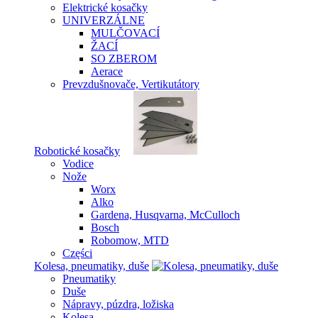
Elektrické kosačky
UNIVERZÁLNE
MULČOVACÍ
ŽACÍ
SO ZBEROM
Aerace
Prevzdušnovače, Vertikutátory
Robotické kosačky
Vodice
Nože
Worx
Alko
Gardena, Husqvarna, McCulloch
Bosch
Robomow, MTD
Części
Kolesa, pneumatiky, duše
Pneumatiky
Duše
Nápravy, púzdra, ložiska
Kolesa