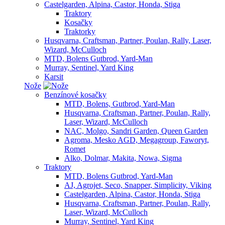
Castelgarden, Alpina, Castor, Honda, Stiga
Traktory
Kosačky
Traktorky
Husqvarna, Craftsman, Partner, Poulan, Rally, Laser,
Wizard, McCulloch
MTD, Bolens Gutbrod, Yard-Man
Murray, Sentinel, Yard King
Karsit
Nože
Benzínové kosačky
MTD, Bolens, Gutbrod, Yard-Man
Husqvarna, Craftsman, Partner, Poulan, Rally,
Laser, Wizard, McCulloch
NAC, Molgo, Sandri Garden, Queen Garden
Agroma, Mesko AGD, Megagroup, Faworyt,
Romet
Alko, Dolmar, Makita, Nowa, Sigma
Traktory
MTD, Bolens Gutbrod, Yard-Man
AJ, Agrojet, Seco, Snapper, Simplicity, Viking
Castelgarden, Alpina, Castor, Honda, Stiga
Husqvarna, Craftsman, Partner, Poulan, Rally,
Laser, Wizard, McCulloch
Murray, Sentinel, Yard King