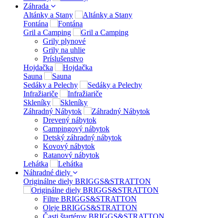
Záhrada
Altánky a Stany
Fontána
Gril a Camping
Grily plynové
Grily na uhlie
Príslušenstvo
Hojdačka
Sauna
Sedáky a Pelechy
Infražiariče
Skleníky
Záhradný Nábytok
Drevený nábytok
Campingový nábytok
Detský záhradný nábytok
Kovový nábytok
Ratanový nábytok
Lehátka
Náhradné diely
Originálne diely BRIGGS&STRATTON
Filtre BRIGGS&STRATTON
Oleje BRIGGS&STRATTON
Časti štartérov BRIGGS&STRATTON