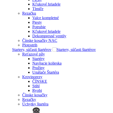
Kľukové hriadele
Tlmiče
Rezačku
Valce kompletné
Piesty
Potrubie
Kľukové hriadele
Dekompresné ventily
Čínske kosačky NAC
Plotostrih
Startery, súčasti štartérov
Reťazové píly
Startéry
Navíjacie kolieska
Pružiny
Unášače Štartéra
Krovinorezy
ČÍNSKE
Stihl
Ryobi
Čínske kosačky
Rezačky
Úchytky štartéra