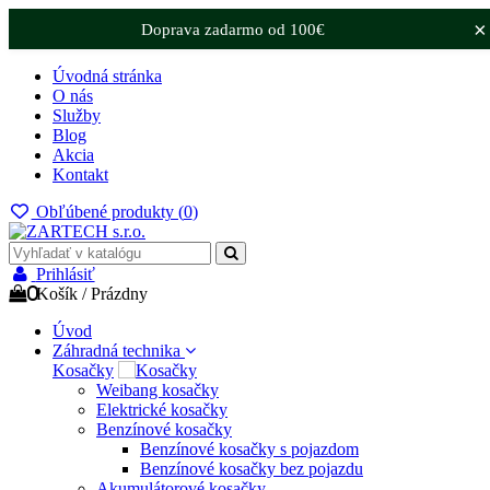
×
Doprava zadarmo od 100€
Úvodná stránka
O nás
Služby
Blog
Akcia
Kontakt
Obľúbené produkty (
0
)
Prihlásiť
0
Košík
/
Prázdny
Úvod
Záhradná technika
Kosačky
Weibang kosačky
Elektrické kosačky
Benzínové kosačky
Benzínové kosačky s pojazdom
Benzínové kosačky bez pojazdu
Akumulátorové kosačky