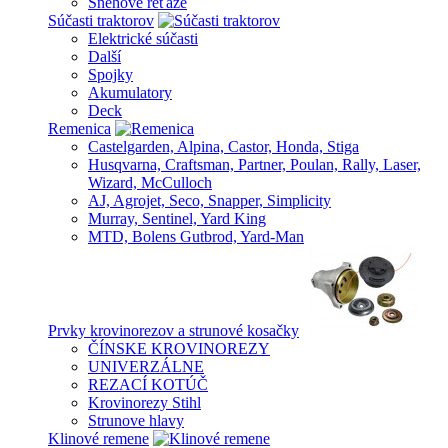
Snehové reťaze
Súčasti traktorov
Elektrické súčasti
Další
Spojky
Akumulatory
Deck
Remenica
Castelgarden, Alpina, Castor, Honda, Stiga
Husqvarna, Craftsman, Partner, Poulan, Rally, Laser,
Wizard, McCulloch
AJ, Agrojet, Seco, Snapper, Simplicity
Murray, Sentinel, Yard King
MTD, Bolens Gutbrod, Yard-Man
Prvky krovinorezov a strunové kosačky
ČÍNSKE KROVINOREZY
UNIVERZÁLNE
REZACÍ KOTÚČ
Krovinorezy Stihl
Strunove hlavy
Klinové remene