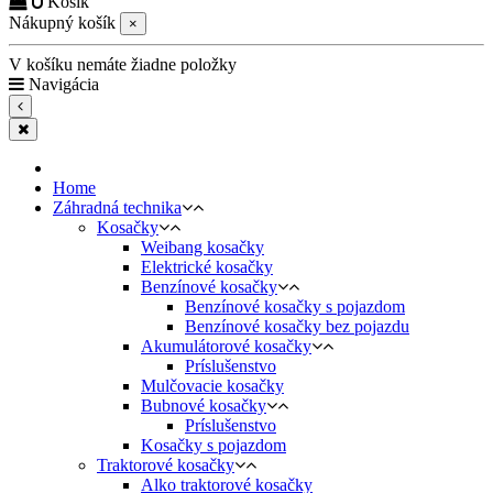
0
Košík
Nákupný košík
×
V košíku nemáte žiadne položky
Navigácia
Home
Záhradná technika
Kosačky
Weibang kosačky
Elektrické kosačky
Benzínové kosačky
Benzínové kosačky s pojazdom
Benzínové kosačky bez pojazdu
Akumulátorové kosačky
Príslušenstvo
Mulčovacie kosačky
Bubnové kosačky
Príslušenstvo
Kosačky s pojazdom
Traktorové kosačky
Alko traktorové kosačky