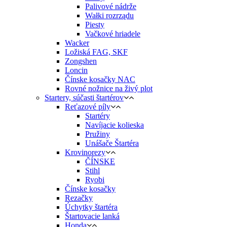
Palivové nádrže
Wałki rozrządu
Piesty
Vačkové hriadele
Wacker
Ložiská FAG, SKF
Zongshen
Loncin
Čínske kosačky NAC
Rovné nožnice na živý plot
Startery, súčasti štartérov
Reťazové píly
Startéry
Navíjacie kolieska
Pružiny
Unášače Štartéra
Krovinorezy
ČÍNSKE
Stihl
Ryobi
Čínske kosačky
Rezačky
Úchytky štartéra
Štartovacie lanká
Honda