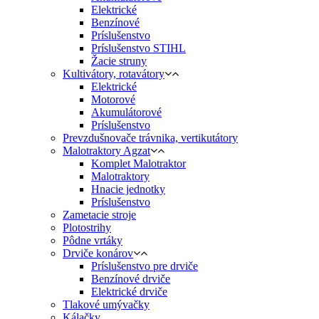
Elektrické
Benzínové
Príslušenstvo
Príslušenstvo STIHL
Žacie struny
Kultivátory, rotavátory
Elektrické
Motorové
Akumulátorové
Príslušenstvo
Prevzdušnovače trávnika, vertikutátory
Malotraktory Agzat
Komplet Malotraktor
Malotraktory
Hnacie jednotky
Príslušenstvo
Zametacie stroje
Plotostrihy
Pôdne vrtáky
Drviče konárov
Príslušenstvo pre drviče
Benzínové drviče
Elektrické drviče
Tlakové umývačky
Kálačky