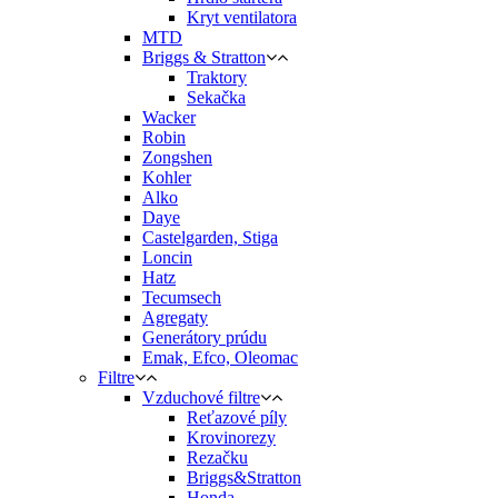
Kryt ventilatora
MTD
Briggs & Stratton
Traktory
Sekačka
Wacker
Robin
Zongshen
Kohler
Alko
Daye
Castelgarden, Stiga
Loncin
Hatz
Tecumsech
Agregaty
Generátory prúdu
Emak, Efco, Oleomac
Filtre
Vzduchové filtre
Reťazové píly
Krovinorezy
Rezačku
Briggs&Stratton
Honda