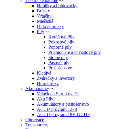
Elektrické náradie
Hoblíky a hoblovačky
Brúsky
Vŕtačky
Miešadlá
Uhlové brúsky
Píly
Kotúčové Píly
Pokosové píly
Ponorné píly
Priamočiare a chvostové píly
Stolné píly
Pásové píly
Príslušenstvo
Kladivá
Zváračky a invertory
Horné frézy
Aku náradie
Vŕtačky a Skrutkovače
Aku Píly
Akumulátory a príslušenstvo
ACCU program 1278
ACCU program 18V GUDE
Ohrievače
Transportéry