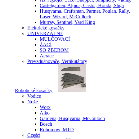
Castelgarden, Alpina, Castor, Honda, Stiga
Husqvarna, Craftsman, Partner, Poulan, Rally,
Laser, Wizard, McCulloch
Murray, Sentinel, Yard King
Elektrické kosačky
UNIVERZÁLNE
MULČOVACÍ
ŽACÍ
SO ZBEROM
Aerace
Prevzdušnovače, Vertikutátory
Robotické kosačky
Vodice
Nože
Worx
Alko
Gardena, Husqvarna, McCulloch
Bosch
Robomow, MTD
Części