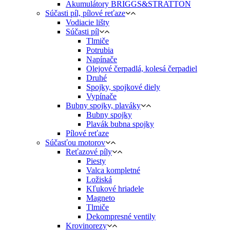
Akumulátory BRIGGS&STRATTON
Súčasti píl, pílové reťaze
Vodiacie lišty
Súčasti píl
Tlmiče
Potrubia
Napínače
Olejové čerpadlá, kolesá čerpadiel
Druhé
Spojky, spojkové diely
Vypínače
Bubny spojky, plaváky
Bubny spojky
Plavák bubna spojky
Pílové reťaze
Súčasťou motorov
Reťazové píly
Piesty
Valca kompletné
Ložiská
Kľukové hriadele
Magneto
Tlmiče
Dekompresné ventily
Krovinorezy