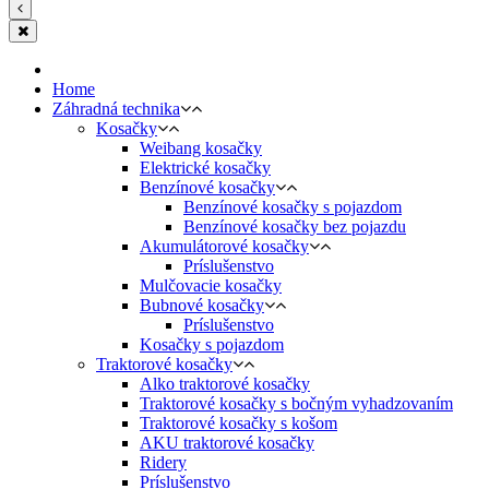
Home
Záhradná technika
Kosačky
Weibang kosačky
Elektrické kosačky
Benzínové kosačky
Benzínové kosačky s pojazdom
Benzínové kosačky bez pojazdu
Akumulátorové kosačky
Príslušenstvo
Mulčovacie kosačky
Bubnové kosačky
Príslušenstvo
Kosačky s pojazdom
Traktorové kosačky
Alko traktorové kosačky
Traktorové kosačky s bočným vyhadzovaním
Traktorové kosačky s košom
AKU traktorové kosačky
Ridery
Príslušenstvo