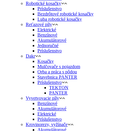
Robotické kosačky
Príslušenstvo
Bezdrôtové robotické kosačky
Luba robotické kosačky
Reťazové píly
Elektrické
Benzínové
Akumulátorové
Jednoručné
Príslušenstvo
Dakr
Kosačky
Mulčovače s pojazdom
Orba a práca s pôdou
Stavebnica PANTER
Príslušenstvo
TEKTON
PANTER
Vyvetvovacie píly
Benzínové
Akumulátorové
Elektrické
Príslušenstvo
Krovinorezy, vyžínače
Akumulátorové