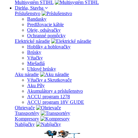
Multisystém STIHL
Dielńa, Stavba
Príslušenstvo
Bandasky
Predlžovacie káble
Oleje, odsávačky
Ochranné pomôcky
Elektrické náradie
Hoblíky a hoblovačky
Brúsky
Vŕtačky
Miešadlá
Uhlové brúsky
Aku náradie
Vŕtačky a Skrutkovače
Aku Píly
Akumulátory a príslušenstvo
ACCU program 1278
ACCU program 18V GUDE
Ohrievače
Transportéry
Kompresory
Nabíjačky