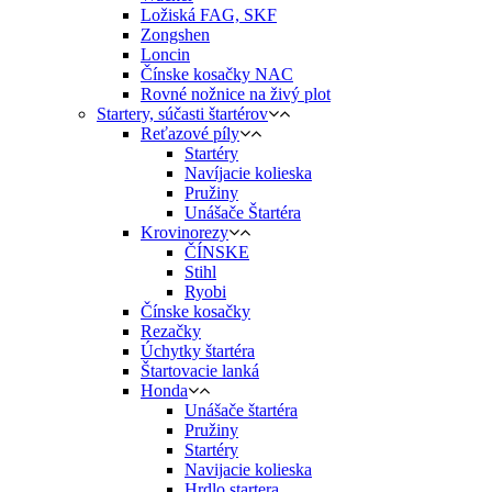
Ložiská FAG, SKF
Zongshen
Loncin
Čínske kosačky NAC
Rovné nožnice na živý plot
Startery, súčasti štartérov
Reťazové píly
Startéry
Navíjacie kolieska
Pružiny
Unášače Štartéra
Krovinorezy
ČÍNSKE
Stihl
Ryobi
Čínske kosačky
Rezačky
Úchytky štartéra
Štartovacie lanká
Honda
Unášače štartéra
Pružiny
Startéry
Navijacie kolieska
Hrdlo startera