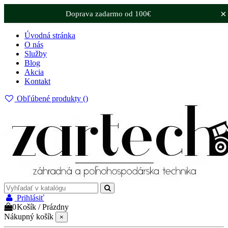
×
Doprava zadarmo od 100€
Úvodná stránka
O nás
Služby
Blog
Akcia
Kontakt
Obľúbené produkty (
)
Prihlásiť
0
Košík
/
Prázdny
Nákupný košík
×