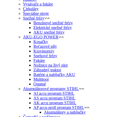
Vysávače a fukáre
Cirkuláry
Špeciálne stroje
Snežné frézy
Benzínové snežné frézy
Elektrické snežné frézy
AKU snežné frézy
AKU-EGO POWER
Kosačky
Reťazové píly
Krovinorezy
Snehové frézy
Fukáre
Nožnice na živý plot
Záhradný traktor
Batérie a nabíjačky AKU
Multitool
Ostatné
Akumulátorové programy STIHL
AI accu program STIHL
AS accu program STIHL
AK accu program STIHL
AP accu profi program STIHL
Akumulátory a nabíjačky
Čerpadlá a vodárne