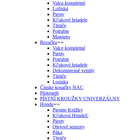
Valca kompletné
Ložiská
Piesty
Kľukové hriadele
Tlmiče
Potrubie
Magneto
Rezačku
Valce kompletné
Piesty
Potrubie
Kľukové hriadele
Dekompresné ventily
Tlmiče
Loziska
Čínske kosačky NAC
Plotostrih
PÍSTNÍ KROUŽKY UNIVERZÁLNY
Honda
Piestne Krúžky
Kľuková HriadeĽ
Piesty
Olejové senzory
Páka
Tlmiče