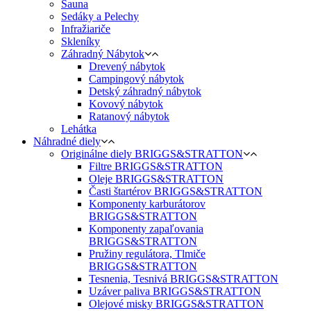
Sauna
Sedáky a Pelechy
Infražiariče
Skleníky
Záhradný Nábytok
Drevený nábytok
Campingový nábytok
Detský záhradný nábytok
Kovový nábytok
Ratanový nábytok
Lehátka
Náhradné diely
Originálne diely BRIGGS&STRATTON
Filtre BRIGGS&STRATTON
Oleje BRIGGS&STRATTON
Časti štartérov BRIGGS&STRATTON
Komponenty karburátorov
BRIGGS&STRATTON
Komponenty zapaľovania
BRIGGS&STRATTON
Pružiny regulátora, Tlmiče
BRIGGS&STRATTON
Tesnenia, Tesnivá BRIGGS&STRATTON
Uzáver paliva BRIGGS&STRATTON
Olejové misky BRIGGS&STRATTON