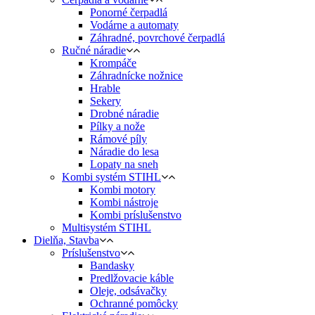
Ponorné čerpadlá
Vodárne a automaty
Záhradné, povrchové čerpadlá
Ručné náradie
Krompáče
Záhradnícke nožnice
Hrable
Sekery
Drobné náradie
Pílky a nože
Rámové píly
Náradie do lesa
Lopaty na sneh
Kombi systém STIHL
Kombi motory
Kombi nástroje
Kombi príslušenstvo
Multisystém STIHL
Dielňa, Stavba
Príslušenstvo
Bandasky
Predlžovacie káble
Oleje, odsávačky
Ochranné pomôcky