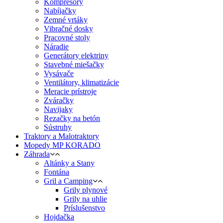
Kompresory
Nabíjačky
Zemné vrtáky
Vibračné dosky
Pracovné stoly
Náradie
Generátory elektriny
Stavebné miešačky
Vysávače
Ventilátory, klimatizácie
Meracie prístroje
Zváračky
Navijaky
Rezačky na betón
Sústruhy
Traktory a Malotraktory
Mopedy MP KORADO
Záhrada
Altánky a Stany
Fontána
Gril a Camping
Grily plynové
Grily na uhlie
Príslušenstvo
Hojdačka