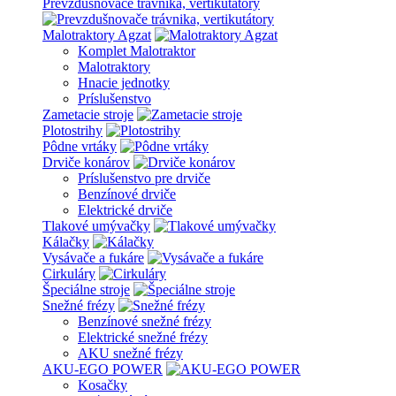
Prevzdušnovače trávnika, vertikutátory
Malotraktory Agzat
Komplet Malotraktor
Malotraktory
Hnacie jednotky
Príslušenstvo
Zametacie stroje
Plotostrihy
Pôdne vrtáky
Drviče konárov
Príslušenstvo pre drviče
Benzínové drviče
Elektrické drviče
Tlakové umývačky
Kálačky
Vysávače a fukáre
Cirkuláry
Špeciálne stroje
Snežné frézy
Benzínové snežné frézy
Elektrické snežné frézy
AKU snežné frézy
AKU-EGO POWER
Kosačky