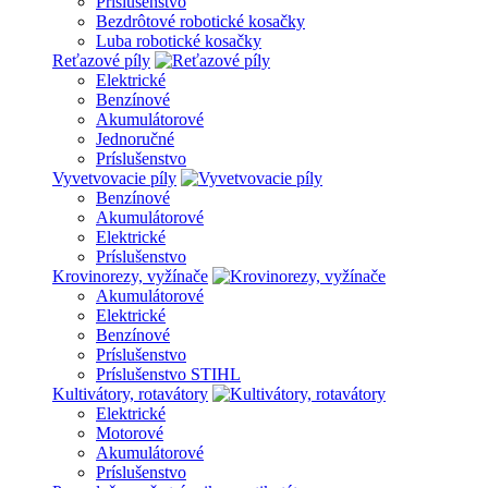
Príslušenstvo
Bezdrôtové robotické kosačky
Luba robotické kosačky
Reťazové píly
Elektrické
Benzínové
Akumulátorové
Jednoručné
Príslušenstvo
Vyvetvovacie píly
Benzínové
Akumulátorové
Elektrické
Príslušenstvo
Krovinorezy, vyžínače
Akumulátorové
Elektrické
Benzínové
Príslušenstvo
Príslušenstvo STIHL
Kultivátory, rotavátory
Elektrické
Motorové
Akumulátorové
Príslušenstvo