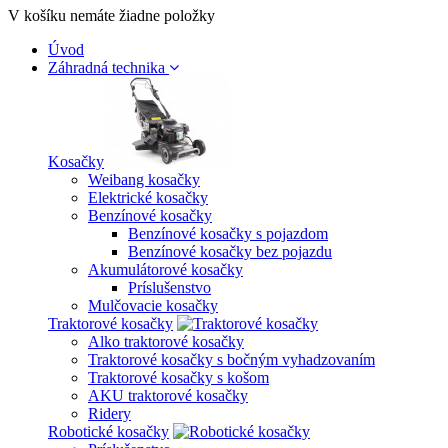
V košíku nemáte žiadne položky
Úvod
Záhradná technika
Kosačky
Weibang kosačky
Elektrické kosačky
Benzínové kosačky
Benzínové kosačky s pojazdom
Benzínové kosačky bez pojazdu
Akumulátorové kosačky
Príslušenstvo
Mulčovacie kosačky
Traktorové kosačky
Alko traktorové kosačky
Traktorové kosačky s bočným vyhadzovaním
Traktorové kosačky s košom
AKU traktorové kosačky
Ridery
Robotické kosačky