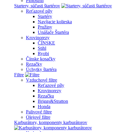
Plotostrih
Startery, súčasti štartérov
Reťazové píly
Startéry
Navíjacie kolieska
Pružiny
Unášače Štartéra
Krovinorezy
ČÍNSKE
Stihl
Ryobi
Čínske kosačky
Rezačky
Úchytky štartéra
Filtre
Vzduchové filtre
Reťazové píly
Krovinorezy
Rezačku
Briggs&Stratton
Honda
Palivové filtre
Olejové filtre
Karburátory, komponenty karburátorov