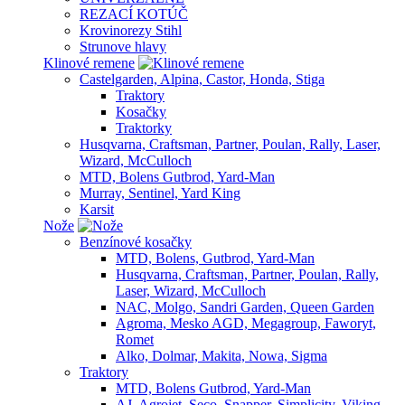
REZACÍ KOTÚČ
Krovinorezy Stihl
Strunove hlavy
Klinové remene
Castelgarden, Alpina, Castor, Honda, Stiga
Traktory
Kosačky
Traktorky
Husqvarna, Craftsman, Partner, Poulan, Rally, Laser,
Wizard, McCulloch
MTD, Bolens Gutbrod, Yard-Man
Murray, Sentinel, Yard King
Karsit
Nože
Benzínové kosačky
MTD, Bolens, Gutbrod, Yard-Man
Husqvarna, Craftsman, Partner, Poulan, Rally,
Laser, Wizard, McCulloch
NAC, Molgo, Sandri Garden, Queen Garden
Agroma, Mesko AGD, Megagroup, Faworyt,
Romet
Alko, Dolmar, Makita, Nowa, Sigma
Traktory
MTD, Bolens Gutbrod, Yard-Man
AJ, Agrojet, Seco, Snapper, Simplicity, Viking