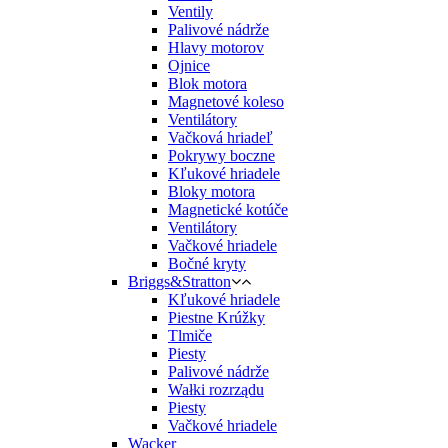
Ventily
Palivové nádrže
Hlavy motorov
Ojnice
Blok motora
Magnetové koleso
Ventilátory
Vačková hriadeľ
Pokrywy boczne
Kľukové hriadele
Bloky motora
Magnetické kotúče
Ventilátory
Vačkové hriadele
Bočné kryty
Briggs&Stratton
Kľukové hriadele
Piestne Krúžky
Tlmiče
Piesty
Palivové nádrže
Wałki rozrządu
Piesty
Vačkové hriadele
Wacker