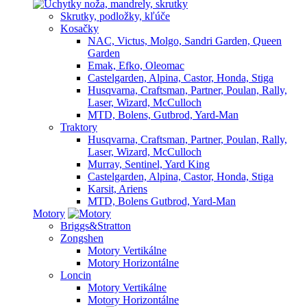
Skrutky, podložky, kľúče
Kosačky
NAC, Victus, Molgo, Sandri Garden, Queen
Garden
Emak, Efko, Oleomac
Castelgarden, Alpina, Castor, Honda, Stiga
Husqvarna, Craftsman, Partner, Poulan, Rally,
Laser, Wizard, McCulloch
MTD, Bolens, Gutbrod, Yard-Man
Traktory
Husqvarna, Craftsman, Partner, Poulan, Rally,
Laser, Wizard, McCulloch
Murray, Sentinel, Yard King
Castelgarden, Alpina, Castor, Honda, Stiga
Karsit, Ariens
MTD, Bolens Gutbrod, Yard-Man
Motory
Briggs&Stratton
Zongshen
Motory Vertikálne
Motory Horizontálne
Loncin
Motory Vertikálne
Motory Horizontálne