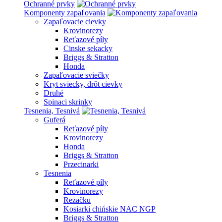
Ochranné prvky
Komponenty zapaľovania
Zapaľovacie cievky
Krovinorezy
Reťazové píly
Cinske sekacky
Briggs & Stratton
Honda
Zapaľovacie sviečky
Kryt sviecky, drôt cievky
Druhé
Spinaci skrinky
Tesnenia, Tesnivá
Guferá
Reťazové píly
Krovinorezy
Honda
Briggs & Stratton
Przecinarki
Tesnenia
Reťazové píly
Krovinorezy
Rezačku
Kosiarki chińskie NAC NGP
Briggs & Stratton