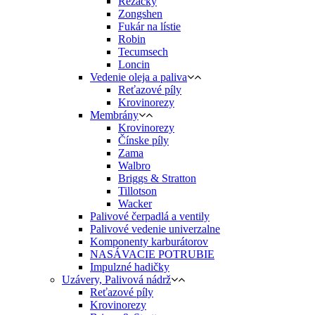
Rezačky
Zongshen
Fukár na lístie
Robin
Tecumsech
Loncin
Vedenie oleja a paliva
Reťazové píly
Krovinorezy
Membrány
Krovinorezy
Čínske píly
Zama
Walbro
Briggs & Stratton
Tillotson
Wacker
Palivové čerpadlá a ventily
Palivové vedenie univerzalne
Komponenty karburátorov
NASÁVACIE POTRUBIE
Impulzné hadičky
Uzávery, Palivová nádrž
Reťazové píly
Krovinorezy