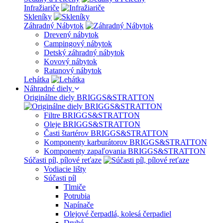
Infražiariče
Skleníky
Záhradný Nábytok
Drevený nábytok
Campingový nábytok
Detský záhradný nábytok
Kovový nábytok
Ratanový nábytok
Lehátka
Náhradné diely
Originálne diely BRIGGS&STRATTON
Filtre BRIGGS&STRATTON
Oleje BRIGGS&STRATTON
Časti štartérov BRIGGS&STRATTON
Komponenty karburátorov BRIGGS&STRATTON
Komponenty zapaľovania BRIGGS&STRATTON
Súčasti píl, pílové reťaze
Vodiacie lišty
Súčasti píl
Tlmiče
Potrubia
Napínače
Olejové čerpadlá, kolesá čerpadiel
Druhé