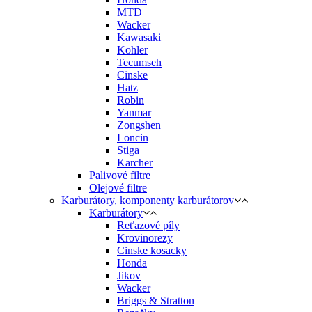
MTD
Wacker
Kawasaki
Kohler
Tecumseh
Cinske
Hatz
Robin
Yanmar
Zongshen
Loncin
Stiga
Karcher
Palivové filtre
Olejové filtre
Karburátory, komponenty karburátorov
Karburátory
Reťazové píly
Krovinorezy
Cinske kosacky
Honda
Jikov
Wacker
Briggs & Stratton