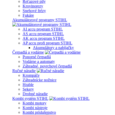
Reťazové píly
Krovinorezy
Snehové frézy
Fukáre
Akumulátorové programy STIHL
AI accu program STIHL
AS accu program STIHL
AK accu program STIHL
AP accu profi program STIHL
Akumulátory a nabíjačky
Čerpadlá a vodárne
Ponorné čerpadlá
Vodárne a automaty
Záhradné, povrchové čerpadlá
Ručné náradie
Krompáče
Záhradnícke nožnice
Hrable
Sekery
Drobné náradie
Kombi systém STIHL
Kombi motory
Kombi nástroje
Kombi príslušenstvo