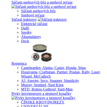
Súčasti snehových fréz a snehové reťaze
Súčasti snehových fréz
Snehové reťaze
Súčasti traktorov
Elektrické súčasti
Další
Spojky
Akumulatory
Deck
Remenica
Castelgarden, Alpina, Castor, Honda, Stiga
Husqvarna, Craftsman, Partner, Poulan, Rally, Laser,
Wizard, McCulloch
AJ, Agrojet, Seco, Snapper, Simplicity
Murray, Sentinel, Yard King
MTD, Bolens Gutbrod, Yard-Man
Prvky krovinorezov a strunové kosačky
ČÍNSKE KROVINOREZY
UNIVERZÁLNE