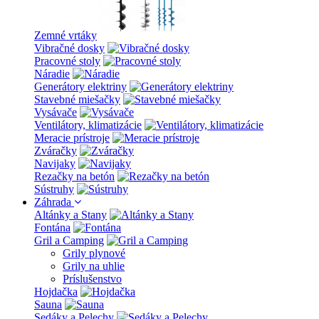
Zemné vrtáky
Vibračné dosky
Pracovné stoly
Náradie
Generátory elektriny
Stavebné miešačky
Vysávače
Ventilátory, klimatizácie
Meracie prístroje
Zváračky
Navijaky
Rezačky na betón
Sústruhy
Záhrada
Altánky a Stany
Fontána
Gril a Camping
Grily plynové
Grily na uhlie
Príslušenstvo
Hojdačka
Sauna
Sedáky a Pelechy