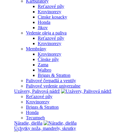
Karburátory
Reťazové píly
Krovinorezy
Cinske kosacky
Honda
Jikov
Vedenie oleja a paliva
Reťazové píly
Krovinorezy
Membrány
Krovinorezy
Čínske píly
Zama
Walbro
Briggs & Stratton
Palivové čerpadlá a ventily
Palivové vedenie univerzalne
Uzávery, Palivová nádrž
Reťazové píly
Krovinorezy
Briggs & Stratton
Honda
Tecumseh
Náradie, dielňa
Úchytky noža, mandrely, skrutky