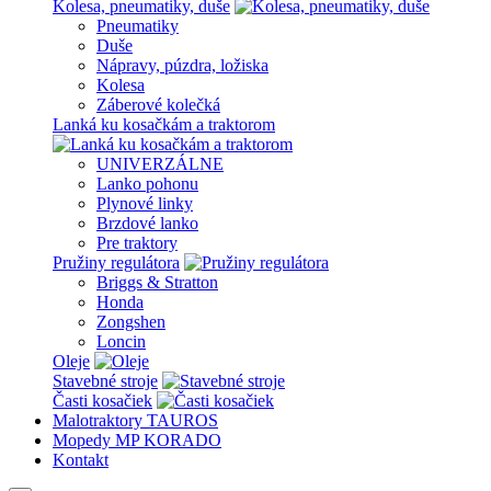
Kolesa, pneumatiky, duše
Pneumatiky
Duše
Nápravy, púzdra, ložiska
Kolesa
Záberové kolečká
Lanká ku kosačkám a traktorom
UNIVERZÁLNE
Lanko pohonu
Plynové linky
Brzdové lanko
Pre traktory
Pružiny regulátora
Briggs & Stratton
Honda
Zongshen
Loncin
Oleje
Stavebné stroje
Časti kosačiek
Malotraktory TAUROS
Mopedy MP KORADO
Kontakt