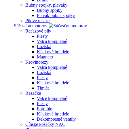
Bubny spojky, plaváky
Bubny spojky
Plavák bubna spojky
Pílové reťaze
Súčasťou motorov
Reťazové píly
Piesty
Valca kompletné
Ložiská
Kľukové hriadele
Magneto
Krovinorezy
Valca kompletné
Ložiská
Piesty
Kľukové hriadele
Tlmiče
Rezačku
Valce kompletné
Piesty
Potrubie
Kľukové hriadele
Dekompresné ventily
Čínske kosačky NAC