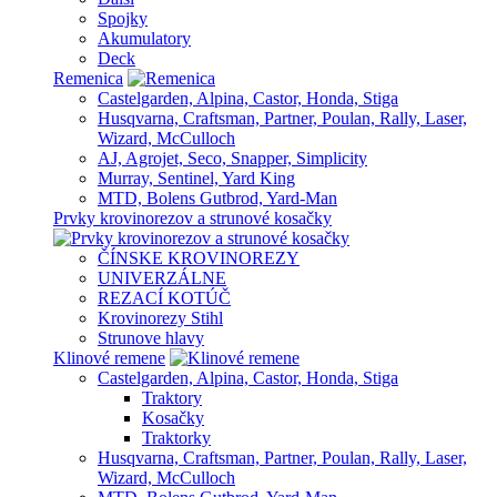
Spojky
Akumulatory
Deck
Remenica
Castelgarden, Alpina, Castor, Honda, Stiga
Husqvarna, Craftsman, Partner, Poulan, Rally, Laser,
Wizard, McCulloch
AJ, Agrojet, Seco, Snapper, Simplicity
Murray, Sentinel, Yard King
MTD, Bolens Gutbrod, Yard-Man
Prvky krovinorezov a strunové kosačky
ČÍNSKE KROVINOREZY
UNIVERZÁLNE
REZACÍ KOTÚČ
Krovinorezy Stihl
Strunove hlavy
Klinové remene
Castelgarden, Alpina, Castor, Honda, Stiga
Traktory
Kosačky
Traktorky
Husqvarna, Craftsman, Partner, Poulan, Rally, Laser,
Wizard, McCulloch