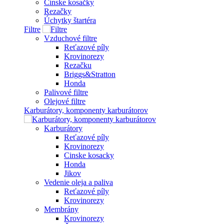
Čínske kosačky
Rezačky
Úchytky štartéra
Filtre
Vzduchové filtre
Reťazové píly
Krovinorezy
Rezačku
Briggs&Stratton
Honda
Palivové filtre
Olejové filtre
Karburátory, komponenty karburátorov
Karburátory
Reťazové píly
Krovinorezy
Cinske kosacky
Honda
Jikov
Vedenie oleja a paliva
Reťazové píly
Krovinorezy
Membrány
Krovinorezy