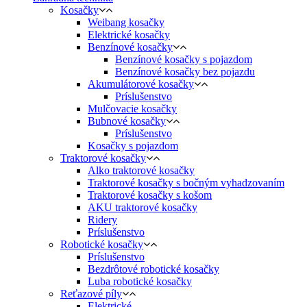
Kosačky
Weibang kosačky
Elektrické kosačky
Benzínové kosačky
Benzínové kosačky s pojazdom
Benzínové kosačky bez pojazdu
Akumulátorové kosačky
Príslušenstvo
Mulčovacie kosačky
Bubnové kosačky
Príslušenstvo
Kosačky s pojazdom
Traktorové kosačky
Alko traktorové kosačky
Traktorové kosačky s bočným vyhadzovaním
Traktorové kosačky s košom
AKU traktorové kosačky
Ridery
Príslušenstvo
Robotické kosačky
Príslušenstvo
Bezdrôtové robotické kosačky
Luba robotické kosačky
Reťazové píly
Elektrické