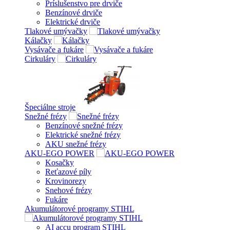
Príslušenstvo pre drviče
Benzínové drviče
Elektrické drviče
Tlakové umývačky
Kálačky
Vysávače a fukáre
Cirkuláry
Špeciálne stroje
Snežné frézy
Benzínové snežné frézy
Elektrické snežné frézy
AKU snežné frézy
AKU-EGO POWER
Kosačky
Reťazové píly
Krovinorezy
Snehové frézy
Fukáre
Akumulátorové programy STIHL
AI accu program STIHL