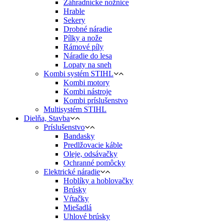
Záhradnícke nožnice
Hrable
Sekery
Drobné náradie
Pílky a nože
Rámové píly
Náradie do lesa
Lopaty na sneh
Kombi systém STIHL
Kombi motory
Kombi nástroje
Kombi príslušenstvo
Multisystém STIHL
Dielňa, Stavba
Príslušenstvo
Bandasky
Predlžovacie káble
Oleje, odsávačky
Ochranné pomôcky
Elektrické náradie
Hoblíky a hoblovačky
Brúsky
Vŕtačky
Miešadlá
Uhlové brúsky