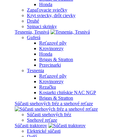
Honda
Zapaľovacie sviečky
Kryt sviecky, drôt cievky
Druhé
Spinaci skrinky
Tesnenia, Tesnivá
Guferá
Reťazové píly
Krovinorezy
Honda
Briggs & Stratton
Przecinarki
Tesnenia
Reťazové píly
Krovinorezy
Rezačku
Kosiarki chińskie NAC NGP
Briggs & Stratton
Súčasti snehových fréz a snehové reťaze
Súčasti snehových fréz
Snehové reťaze
Súčasti traktorov
Elektrické súčasti
Další