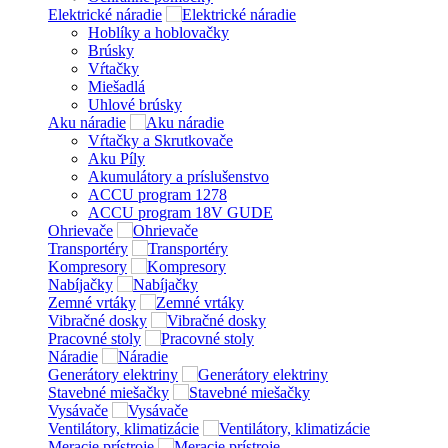
Elektrické náradie
Hoblíky a hoblovačky
Brúsky
Vŕtačky
Miešadlá
Uhlové brúsky
Aku náradie
Vŕtačky a Skrutkovače
Aku Píly
Akumulátory a príslušenstvo
ACCU program 1278
ACCU program 18V GUDE
Ohrievače
Transportéry
Kompresory
Nabíjačky
Zemné vrtáky
Vibračné dosky
Pracovné stoly
Náradie
Generátory elektriny
Stavebné miešačky
Vysávače
Ventilátory, klimatizácie
Meracie prístroje