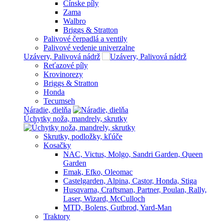
Čínske píly
Zama
Walbro
Briggs & Stratton
Palivové čerpadlá a ventily
Palivové vedenie univerzalne
Uzávery, Palivová nádrž
Reťazové píly
Krovinorezy
Briggs & Stratton
Honda
Tecumseh
Náradie, dielňa
Úchytky noža, mandrely, skrutky
Skrutky, podložky, kľúče
Kosačky
NAC, Victus, Molgo, Sandri Garden, Queen
Garden
Emak, Efko, Oleomac
Castelgarden, Alpina, Castor, Honda, Stiga
Husqvarna, Craftsman, Partner, Poulan, Rally,
Laser, Wizard, McCulloch
MTD, Bolens, Gutbrod, Yard-Man
Traktory