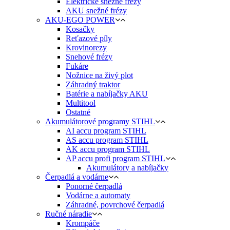
Elektrické snežné frézy
AKU snežné frézy
AKU-EGO POWER
Kosačky
Reťazové píly
Krovinorezy
Snehové frézy
Fukáre
Nožnice na živý plot
Záhradný traktor
Batérie a nabíjačky AKU
Multitool
Ostatné
Akumulátorové programy STIHL
AI accu program STIHL
AS accu program STIHL
AK accu program STIHL
AP accu profi program STIHL
Akumulátory a nabíjačky
Čerpadlá a vodárne
Ponorné čerpadlá
Vodárne a automaty
Záhradné, povrchové čerpadlá
Ručné náradie
Krompáče