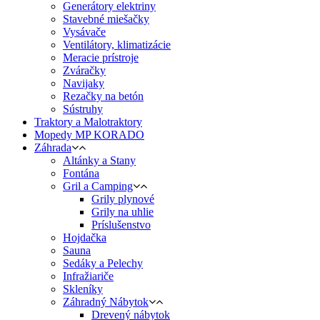
Generátory elektriny
Stavebné miešačky
Vysávače
Ventilátory, klimatizácie
Meracie prístroje
Zváračky
Navijaky
Rezačky na betón
Sústruhy
Traktory a Malotraktory
Mopedy MP KORADO
Záhrada
Altánky a Stany
Fontána
Gril a Camping
Grily plynové
Grily na uhlie
Príslušenstvo
Hojdačka
Sauna
Sedáky a Pelechy
Infražiariče
Skleníky
Záhradný Nábytok
Drevený nábytok