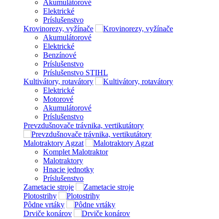
Akumulátorové
Elektrické
Príslušenstvo
Krovinorezy, vyžínače
Akumulátorové
Elektrické
Benzínové
Príslušenstvo
Príslušenstvo STIHL
Kultivátory, rotavátory
Elektrické
Motorové
Akumulátorové
Príslušenstvo
Prevzdušnovače trávnika, vertikutátory
Malotraktory Agzat
Komplet Malotraktor
Malotraktory
Hnacie jednotky
Príslušenstvo
Zametacie stroje
Plotostrihy
Pôdne vrtáky
Drviče konárov