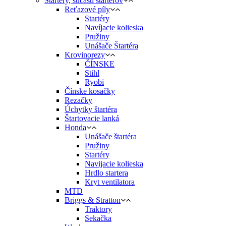
Startery, súčasti štartérov
Reťazové píly
Startéry
Navíjacie kolieska
Pružiny
Unášače Štartéra
Krovinorezy
ČÍNSKE
Stihl
Ryobi
Čínske kosačky
Rezačky
Úchytky štartéra
Štartovacie lanká
Honda
Unášače štartéra
Pružiny
Startéry
Navijacie kolieska
Hrdlo startera
Kryt ventilatora
MTD
Briggs & Stratton
Traktory
Sekačka