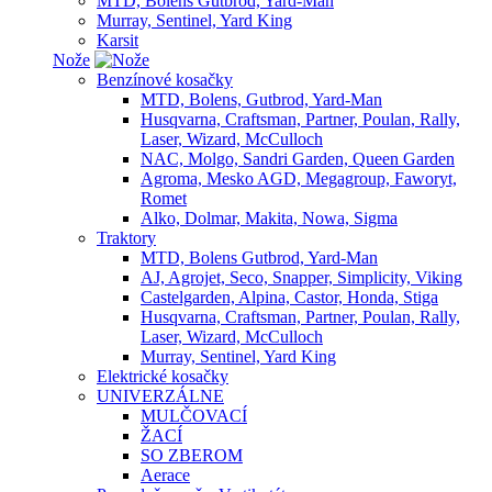
MTD, Bolens Gutbrod, Yard-Man
Murray, Sentinel, Yard King
Karsit
Nože
Benzínové kosačky
MTD, Bolens, Gutbrod, Yard-Man
Husqvarna, Craftsman, Partner, Poulan, Rally,
Laser, Wizard, McCulloch
NAC, Molgo, Sandri Garden, Queen Garden
Agroma, Mesko AGD, Megagroup, Faworyt,
Romet
Alko, Dolmar, Makita, Nowa, Sigma
Traktory
MTD, Bolens Gutbrod, Yard-Man
AJ, Agrojet, Seco, Snapper, Simplicity, Viking
Castelgarden, Alpina, Castor, Honda, Stiga
Husqvarna, Craftsman, Partner, Poulan, Rally,
Laser, Wizard, McCulloch
Murray, Sentinel, Yard King
Elektrické kosačky
UNIVERZÁLNE
MULČOVACÍ
ŽACÍ
SO ZBEROM
Aerace