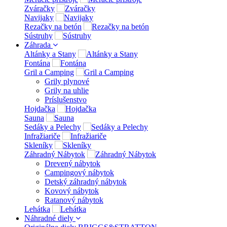
Zváračky
Navijaky
Rezačky na betón
Sústruhy
Záhrada
Altánky a Stany
Fontána
Gril a Camping
Grily plynové
Grily na uhlie
Príslušenstvo
Hojdačka
Sauna
Sedáky a Pelechy
Infražiariče
Skleníky
Záhradný Nábytok
Drevený nábytok
Campingový nábytok
Detský záhradný nábytok
Kovový nábytok
Ratanový nábytok
Lehátka
Náhradné diely