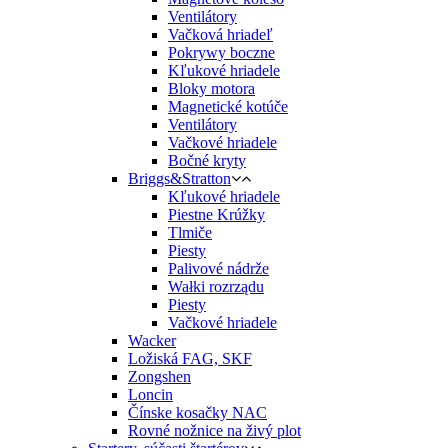
Ventilátory
Vačková hriadeľ
Pokrywy boczne
Kľukové hriadele
Bloky motora
Magnetické kotúče
Ventilátory
Vačkové hriadele
Bočné kryty
Briggs&Stratton
Kľukové hriadele
Piestne Krúžky
Tlmiče
Piesty
Palivové nádrže
Wałki rozrządu
Piesty
Vačkové hriadele
Wacker
Ložiská FAG, SKF
Zongshen
Loncin
Čínske kosačky NAC
Rovné nožnice na živý plot