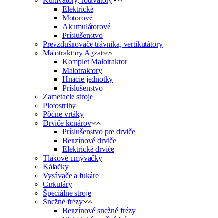
Kultivátory, rotavátory
Elektrické
Motorové
Akumulátorové
Príslušenstvo
Prevzdušnovače trávnika, vertikutátory
Malotraktory Agzat
Komplet Malotraktor
Malotraktory
Hnacie jednotky
Príslušenstvo
Zametacie stroje
Plotostrihy
Pôdne vrtáky
Drviče konárov
Príslušenstvo pre drviče
Benzínové drviče
Elektrické drviče
Tlakové umývačky
Kálačky
Vysávače a fukáre
Cirkuláry
Špeciálne stroje
Snežné frézy
Benzínové snežné frézy