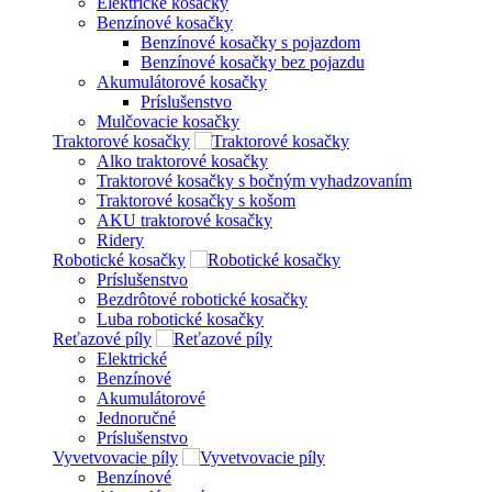
Elektrické kosačky
Benzínové kosačky
Benzínové kosačky s pojazdom
Benzínové kosačky bez pojazdu
Akumulátorové kosačky
Príslušenstvo
Mulčovacie kosačky
Traktorové kosačky
Alko traktorové kosačky
Traktorové kosačky s bočným vyhadzovaním
Traktorové kosačky s košom
AKU traktorové kosačky
Ridery
Robotické kosačky
Príslušenstvo
Bezdrôtové robotické kosačky
Luba robotické kosačky
Reťazové píly
Elektrické
Benzínové
Akumulátorové
Jednoručné
Príslušenstvo
Vyvetvovacie píly
Benzínové