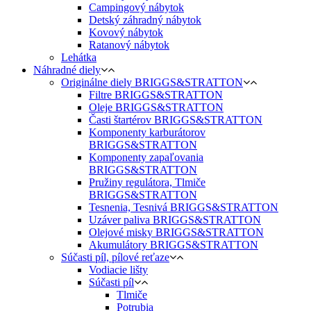
Campingový nábytok
Detský záhradný nábytok
Kovový nábytok
Ratanový nábytok
Lehátka
Náhradné diely
Originálne diely BRIGGS&STRATTON
Filtre BRIGGS&STRATTON
Oleje BRIGGS&STRATTON
Časti štartérov BRIGGS&STRATTON
Komponenty karburátorov
BRIGGS&STRATTON
Komponenty zapaľovania
BRIGGS&STRATTON
Pružiny regulátora, Tlmiče
BRIGGS&STRATTON
Tesnenia, Tesnivá BRIGGS&STRATTON
Uzáver paliva BRIGGS&STRATTON
Olejové misky BRIGGS&STRATTON
Akumulátory BRIGGS&STRATTON
Súčasti píl, pílové reťaze
Vodiacie lišty
Súčasti píl
Tlmiče
Potrubia