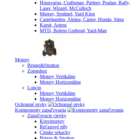
Husqvarna, Craftsman, Partner, Poulan, Rally,
Laser, Wizard, McCulloch
Murray, Sentinel, Yard King
Castelgarden, Alpina, Castor, Honda, Stiga
Karsit, Ariens
MTD, Bolens Gutbrod, Yard-Man
Motory
Briggs&Stratton
Zongshen
Motory Vertikálne
Motory Horizontálne
Loncin
Motory Vertikálne
Motory Horizontálne
Ochranné prvky
Komponenty zapaľovania
Zapaľovacie cievky
Krovinorezy
Reťazové píly
Cinske sekacky
Briggs & Stratton