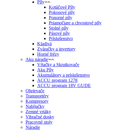
Píly
Kotúčové Píly
Pokosové píly
Ponorné píly
Priamočiare a chvostové píly
Stolné píly
Pásové píly
Príslušenstvo
Kladivá
Zváračky a invertory
Horné frézy
Aku náradie
Vŕtačky a Skrutkovače
Aku Píly
Akumulátory a príslušenstvo
ACCU program 1278
ACCU program 18V GUDE
Ohrievače
Transportéry
Kompresory
Nabíjačky
Zemné vrtáky
Vibračné dosky
Pracovné stoly
Náradie