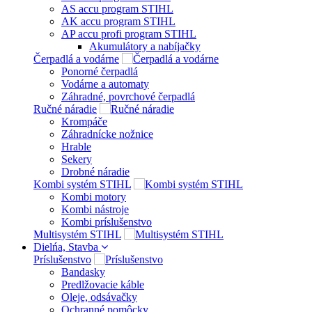
AS accu program STIHL
AK accu program STIHL
AP accu profi program STIHL
Akumulátory a nabíjačky
Čerpadlá a vodárne
Ponorné čerpadlá
Vodárne a automaty
Záhradné, povrchové čerpadlá
Ručné náradie
Krompáče
Záhradnícke nožnice
Hrable
Sekery
Drobné náradie
Kombi systém STIHL
Kombi motory
Kombi nástroje
Kombi príslušenstvo
Multisystém STIHL
Dielńa, Stavba
Príslušenstvo
Bandasky
Predlžovacie káble
Oleje, odsávačky
Ochranné pomôcky