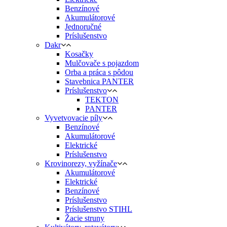
Benzínové
Akumulátorové
Jednoručné
Príslušenstvo
Dakr
Kosačky
Mulčovače s pojazdom
Orba a práca s pôdou
Stavebnica PANTER
Príslušenstvo
TEKTON
PANTER
Vyvetvovacie píly
Benzínové
Akumulátorové
Elektrické
Príslušenstvo
Krovinorezy, vyžínače
Akumulátorové
Elektrické
Benzínové
Príslušenstvo
Príslušenstvo STIHL
Žacie struny