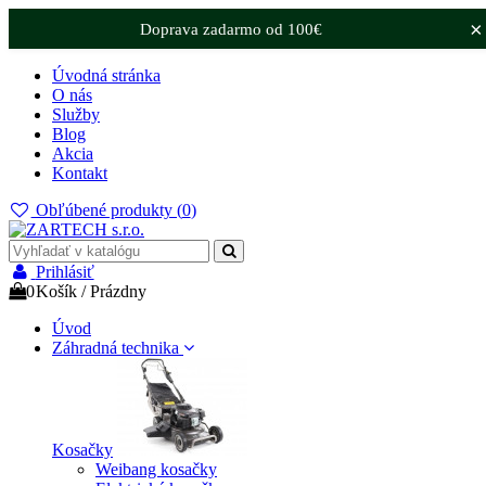
×
Doprava zadarmo od 100€
Úvodná stránka
O nás
Služby
Blog
Akcia
Kontakt
Obľúbené produkty (
0
)
Prihlásiť
0
Košík
/
Prázdny
Úvod
Záhradná technika
Kosačky
Weibang kosačky