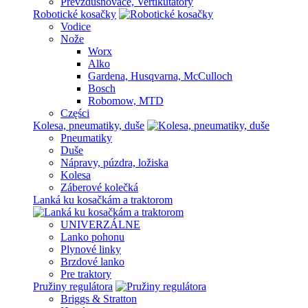
Prevzdušnovače, Vertikutátory
Robotické kosačky
Vodice
Nože
Worx
Alko
Gardena, Husqvarna, McCulloch
Bosch
Robomow, MTD
Części
Kolesa, pneumatiky, duše
Pneumatiky
Duše
Nápravy, púzdra, ložiska
Kolesa
Záberové kolečká
Lanká ku kosačkám a traktorom
UNIVERZÁLNE
Lanko pohonu
Plynové linky
Brzdové lanko
Pre traktory
Pružiny regulátora
Briggs & Stratton