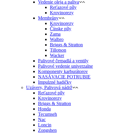
Vedenie oleja a paliva
Reťazové píly
Krovinorezy
Membrány
Krovinorezy
Čínske píly
Zama
Walbro
Briggs & Stratton
Tillotson
Wacker
Palivové čerpadlá a ventily
Palivové vedenie univerzalne
Komponenty karburátorov
NASÁVACIE POTRUBIE
Impulzné hadičky
Uzávery, Palivová nádrž
Reťazové píly
Krovinorezy
Briggs & Stratton
Honda
Tecumseh
Nac
Loncin
Zongshen