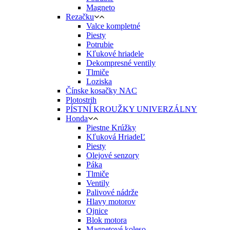
Magneto
Rezačku
Valce kompletné
Piesty
Potrubie
Kľukové hriadele
Dekompresné ventily
Tlmiče
Loziska
Čínske kosačky NAC
Plotostrih
PÍSTNÍ KROUŽKY UNIVERZÁLNY
Honda
Piestne Krúžky
Kľuková HriadeĽ
Piesty
Olejové senzory
Páka
Tlmiče
Ventily
Palivové nádrže
Hlavy motorov
Ojnice
Blok motora
Magnetové koleso