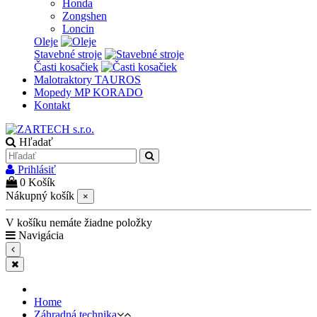
Honda
Zongshen
Loncin
Oleje
Stavebné stroje
Časti kosačiek
Malotraktory TAUROS
Mopedy MP KORADO
Kontakt
Hľadať
Prihlásiť
0
Košík
Nákupný košík
×
V košíku nemáte žiadne položky
Navigácia
Home
Záhradná technika