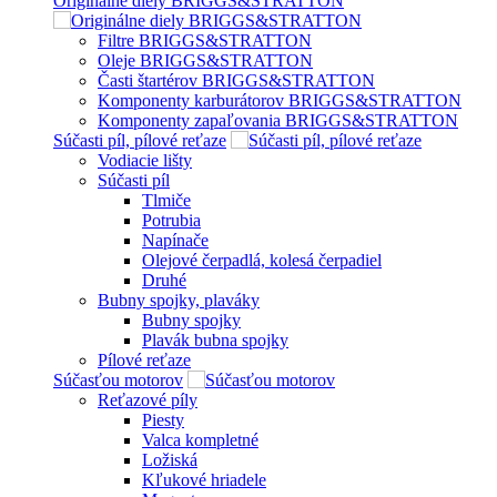
Originálne diely BRIGGS&STRATTON
Filtre BRIGGS&STRATTON
Oleje BRIGGS&STRATTON
Časti štartérov BRIGGS&STRATTON
Komponenty karburátorov BRIGGS&STRATTON
Komponenty zapaľovania BRIGGS&STRATTON
Súčasti píl, pílové reťaze
Vodiacie lišty
Súčasti píl
Tlmiče
Potrubia
Napínače
Olejové čerpadlá, kolesá čerpadiel
Druhé
Bubny spojky, plaváky
Bubny spojky
Plavák bubna spojky
Pílové reťaze
Súčasťou motorov
Reťazové píly
Piesty
Valca kompletné
Ložiská
Kľukové hriadele