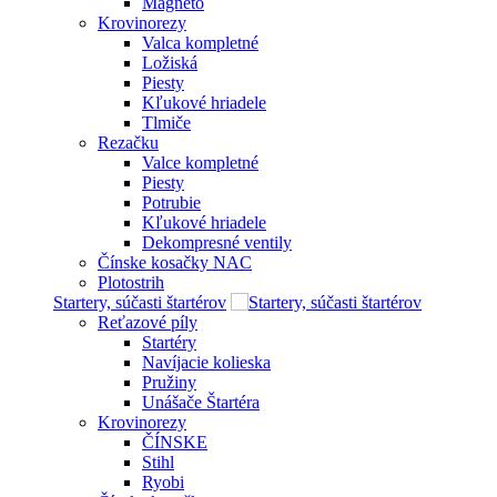
Magneto
Krovinorezy
Valca kompletné
Ložiská
Piesty
Kľukové hriadele
Tlmiče
Rezačku
Valce kompletné
Piesty
Potrubie
Kľukové hriadele
Dekompresné ventily
Čínske kosačky NAC
Plotostrih
Startery, súčasti štartérov
Reťazové píly
Startéry
Navíjacie kolieska
Pružiny
Unášače Štartéra
Krovinorezy
ČÍNSKE
Stihl
Ryobi