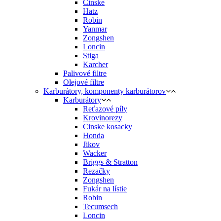
Cinske
Hatz
Robin
Yanmar
Zongshen
Loncin
Stiga
Karcher
Palivové filtre
Olejové filtre
Karburátory, komponenty karburátorov
Karburátory
Reťazové píly
Krovinorezy
Cinske kosacky
Honda
Jikov
Wacker
Briggs & Stratton
Rezačky
Zongshen
Fukár na lístie
Robin
Tecumsech
Loncin