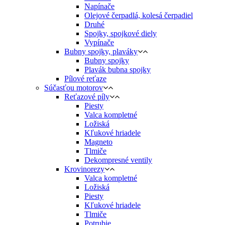
Napínače
Olejové čerpadlá, kolesá čerpadiel
Druhé
Spojky, spojkové diely
Vypínače
Bubny spojky, plaváky
Bubny spojky
Plavák bubna spojky
Pílové reťaze
Súčasťou motorov
Reťazové píly
Piesty
Valca kompletné
Ložiská
Kľukové hriadele
Magneto
Tlmiče
Dekompresné ventily
Krovinorezy
Valca kompletné
Ložiská
Piesty
Kľukové hriadele
Tlmiče
Potrubie