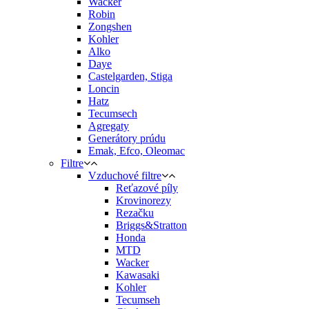
Wacker
Robin
Zongshen
Kohler
Alko
Daye
Castelgarden, Stiga
Loncin
Hatz
Tecumsech
Agregaty
Generátory prúdu
Emak, Efco, Oleomac
Filtre
Vzduchové filtre
Reťazové píly
Krovinorezy
Rezačku
Briggs&Stratton
Honda
MTD
Wacker
Kawasaki
Kohler
Tecumseh