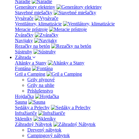
Náradie
Generátory elektriny
Stavebné miešačky
Vysávače
Ventilátory, klimatizácie
Meracie prístroje
Zváračky
Navijaky
Rezačky na betón
Sústruhy
Záhrada
Altánky a Stany
Fontána
Gril a Camping
Grily plynové
Grily na uhlie
Príslušenstvo
Hojdačka
Sauna
Sedáky a Pelechy
Infražiariče
Skleníky
Záhradný Nábytok
Drevený nábytok
Campingový nábytok