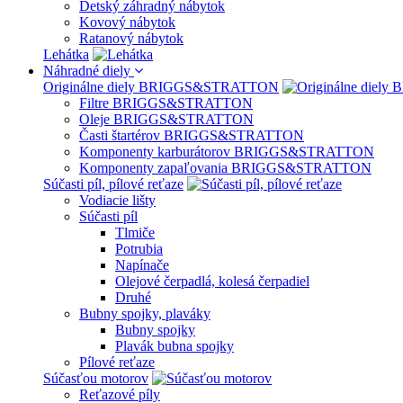
Detský záhradný nábytok
Kovový nábytok
Ratanový nábytok
Lehátka
Náhradné diely
Originálne diely BRIGGS&STRATTON
Filtre BRIGGS&STRATTON
Oleje BRIGGS&STRATTON
Časti štartérov BRIGGS&STRATTON
Komponenty karburátorov BRIGGS&STRATTON
Komponenty zapaľovania BRIGGS&STRATTON
Súčasti píl, pílové reťaze
Vodiacie lišty
Súčasti píl
Tlmiče
Potrubia
Napínače
Olejové čerpadlá, kolesá čerpadiel
Druhé
Bubny spojky, plaváky
Bubny spojky
Plavák bubna spojky
Pílové reťaze
Súčasťou motorov
Reťazové píly