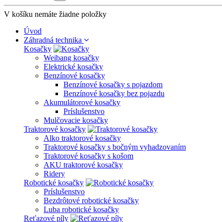
V košíku nemáte žiadne položky
Úvod
Záhradná technika
Kosačky
Weibang kosačky
Elektrické kosačky
Benzínové kosačky
Benzínové kosačky s pojazdom
Benzínové kosačky bez pojazdu
Akumulátorové kosačky
Príslušenstvo
Mulčovacie kosačky
Traktorové kosačky
Alko traktorové kosačky
Traktorové kosačky s bočným vyhadzovaním
Traktorové kosačky s košom
AKU traktorové kosačky
Ridery
Robotické kosačky
Príslušenstvo
Bezdrôtové robotické kosačky
Luba robotické kosačky
Reťazové píly