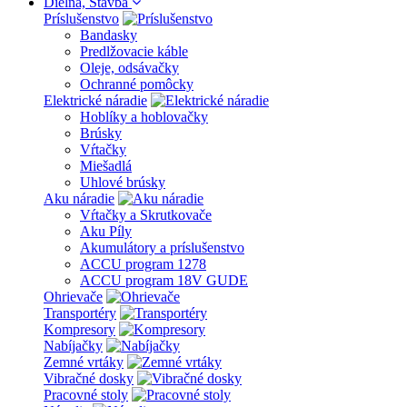
Dielńa, Stavba
Príslušenstvo
Bandasky
Predlžovacie káble
Oleje, odsávačky
Ochranné pomôcky
Elektrické náradie
Hoblíky a hoblovačky
Brúsky
Vŕtačky
Miešadlá
Uhlové brúsky
Aku náradie
Vŕtačky a Skrutkovače
Aku Píly
Akumulátory a príslušenstvo
ACCU program 1278
ACCU program 18V GUDE
Ohrievače
Transportéry
Kompresory
Nabíjačky
Zemné vrtáky
Vibračné dosky
Pracovné stoly