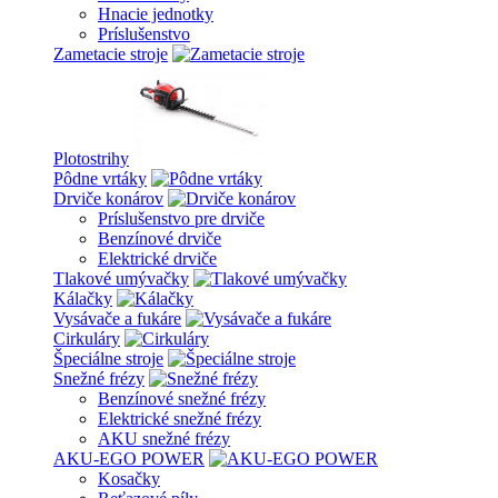
Hnacie jednotky
Príslušenstvo
Zametacie stroje
Plotostrihy
Pôdne vrtáky
Drviče konárov
Príslušenstvo pre drviče
Benzínové drviče
Elektrické drviče
Tlakové umývačky
Kálačky
Vysávače a fukáre
Cirkuláry
Špeciálne stroje
Snežné frézy
Benzínové snežné frézy
Elektrické snežné frézy
AKU snežné frézy
AKU-EGO POWER
Kosačky