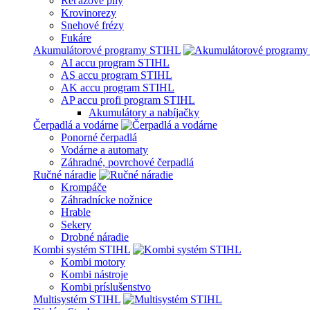
Reťazové píly
Krovinorezy
Snehové frézy
Fukáre
Akumulátorové programy STIHL
AI accu program STIHL
AS accu program STIHL
AK accu program STIHL
AP accu profi program STIHL
Akumulátory a nabíjačky
Čerpadlá a vodárne
Ponorné čerpadlá
Vodárne a automaty
Záhradné, povrchové čerpadlá
Ručné náradie
Krompáče
Záhradnícke nožnice
Hrable
Sekery
Drobné náradie
Kombi systém STIHL
Kombi motory
Kombi nástroje
Kombi príslušenstvo
Multisystém STIHL