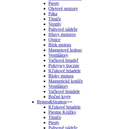
Piesty
Olejové senzory
Páka
Tlmiče
Ventily
Palivové nádrže
Hlavy motorov
Ojnice
Blok motora
Magnetové koleso
Ventilátory
Vačková hriadeľ
Pokrywy boczne
Kľukové hriadele
Bloky motora
Magnetické kotúče
Ventilátory
Vačkové hriadele
Bočné kryty
Briggs&Stratton
Kľukové hriadele
Piestne Krúžky
Tlmiče
Piesty
Palivové nádrže