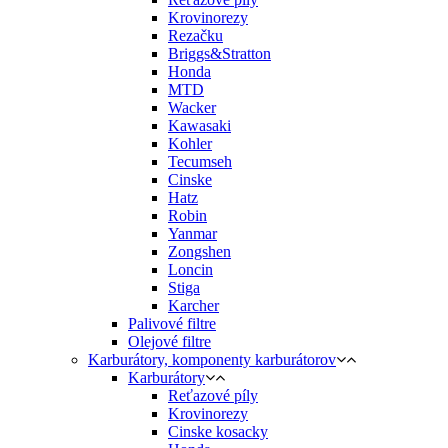
Krovinorezy
Rezačku
Briggs&Stratton
Honda
MTD
Wacker
Kawasaki
Kohler
Tecumseh
Cinske
Hatz
Robin
Yanmar
Zongshen
Loncin
Stiga
Karcher
Palivové filtre
Olejové filtre
Karburátory, komponenty karburátorov
Karburátory
Reťazové píly
Krovinorezy
Cinske kosacky