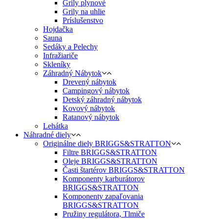
Grily plynové
Grily na uhlie
Príslušenstvo
Hojdačka
Sauna
Sedáky a Pelechy
Infražiariče
Skleníky
Záhradný Nábytok
Drevený nábytok
Campingový nábytok
Detský záhradný nábytok
Kovový nábytok
Ratanový nábytok
Lehátka
Náhradné diely
Originálne diely BRIGGS&STRATTON
Filtre BRIGGS&STRATTON
Oleje BRIGGS&STRATTON
Časti štartérov BRIGGS&STRATTON
Komponenty karburátorov
BRIGGS&STRATTON
Komponenty zapaľovania
BRIGGS&STRATTON
Pružiny regulátora, Tlmiče