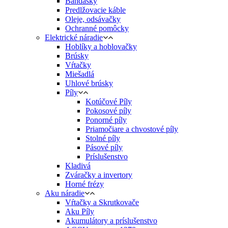
Bandasky
Predlžovacie káble
Oleje, odsávačky
Ochranné pomôcky
Elektrické náradie
Hoblíky a hoblovačky
Brúsky
Vŕtačky
Miešadlá
Uhlové brúsky
Píly
Kotúčové Píly
Pokosové píly
Ponorné píly
Priamočiare a chvostové píly
Stolné píly
Pásové píly
Príslušenstvo
Kladivá
Zváračky a invertory
Horné frézy
Aku náradie
Vŕtačky a Skrutkovače
Aku Píly
Akumulátory a príslušenstvo