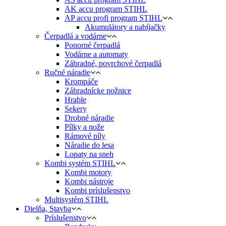
AK accu program STIHL
AP accu profi program STIHL
Akumulátory a nabíjačky
Čerpadlá a vodárne
Ponorné čerpadlá
Vodárne a automaty
Záhradné, povrchové čerpadlá
Ručné náradie
Krompáče
Záhradnícke nožnice
Hrable
Sekery
Drobné náradie
Pílky a nože
Rámové píly
Náradie do lesa
Lopaty na sneh
Kombi systém STIHL
Kombi motory
Kombi nástroje
Kombi príslušenstvo
Multisystém STIHL
Dielňa, Stavba
Príslušenstvo