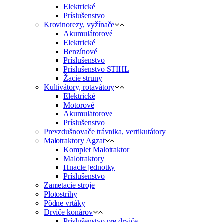
Elektrické
Príslušenstvo
Krovinorezy, vyžínače
Akumulátorové
Elektrické
Benzínové
Príslušenstvo
Príslušenstvo STIHL
Žacie struny
Kultivátory, rotavátory
Elektrické
Motorové
Akumulátorové
Príslušenstvo
Prevzdušnovače trávnika, vertikutátory
Malotraktory Agzat
Komplet Malotraktor
Malotraktory
Hnacie jednotky
Príslušenstvo
Zametacie stroje
Plotostrihy
Pôdne vrtáky
Drviče konárov
Príslušenstvo pre drviče