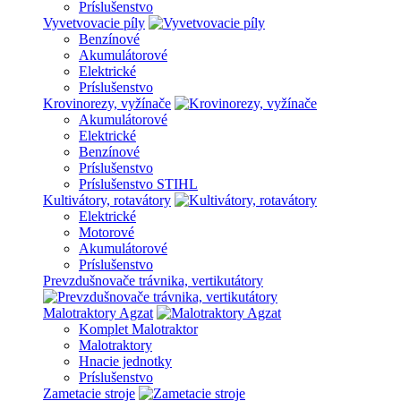
Príslušenstvo
Vyvetvovacie píly
Benzínové
Akumulátorové
Elektrické
Príslušenstvo
Krovinorezy, vyžínače
Akumulátorové
Elektrické
Benzínové
Príslušenstvo
Príslušenstvo STIHL
Kultivátory, rotavátory
Elektrické
Motorové
Akumulátorové
Príslušenstvo
Prevzdušnovače trávnika, vertikutátory
Malotraktory Agzat
Komplet Malotraktor
Malotraktory
Hnacie jednotky
Príslušenstvo
Zametacie stroje