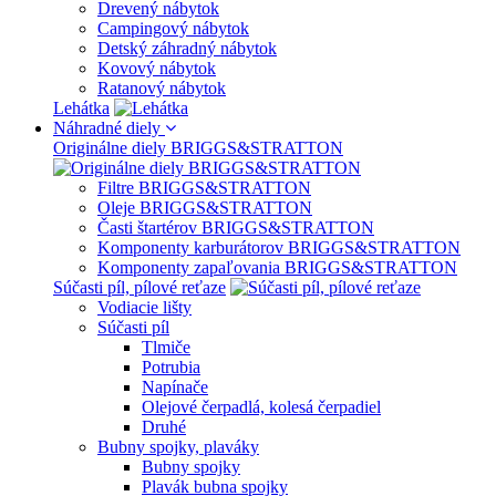
Drevený nábytok
Campingový nábytok
Detský záhradný nábytok
Kovový nábytok
Ratanový nábytok
Lehátka
Náhradné diely
Originálne diely BRIGGS&STRATTON
Filtre BRIGGS&STRATTON
Oleje BRIGGS&STRATTON
Časti štartérov BRIGGS&STRATTON
Komponenty karburátorov BRIGGS&STRATTON
Komponenty zapaľovania BRIGGS&STRATTON
Súčasti píl, pílové reťaze
Vodiacie lišty
Súčasti píl
Tlmiče
Potrubia
Napínače
Olejové čerpadlá, kolesá čerpadiel
Druhé
Bubny spojky, plaváky
Bubny spojky
Plavák bubna spojky