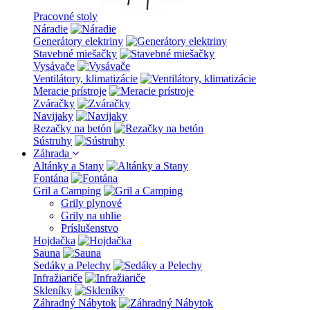
Pracovné stoly
Náradie
Generátory elektriny
Stavebné miešačky
Vysávače
Ventilátory, klimatizácie
Meracie prístroje
Zváračky
Navijaky
Rezačky na betón
Sústruhy
Záhrada
Altánky a Stany
Fontána
Gril a Camping
Grily plynové
Grily na uhlie
Príslušenstvo
Hojdačka
Sauna
Sedáky a Pelechy
Infražiariče
Skleníky
Záhradný Nábytok