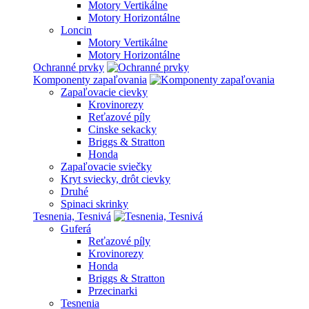
Motory Vertikálne
Motory Horizontálne
Loncin
Motory Vertikálne
Motory Horizontálne
Ochranné prvky
Komponenty zapaľovania
Zapaľovacie cievky
Krovinorezy
Reťazové píly
Cinske sekacky
Briggs & Stratton
Honda
Zapaľovacie sviečky
Kryt sviecky, drôt cievky
Druhé
Spinaci skrinky
Tesnenia, Tesnivá
Guferá
Reťazové píly
Krovinorezy
Honda
Briggs & Stratton
Przecinarki
Tesnenia