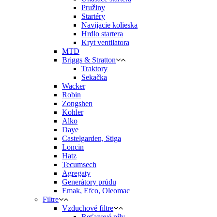
Pružiny
Startéry
Navijacie kolieska
Hrdlo startera
Kryt ventilatora
MTD
Briggs & Stratton
Traktory
Sekačka
Wacker
Robin
Zongshen
Kohler
Alko
Daye
Castelgarden, Stiga
Loncin
Hatz
Tecumsech
Agregaty
Generátory prúdu
Emak, Efco, Oleomac
Filtre
Vzduchové filtre
Reťazové píly