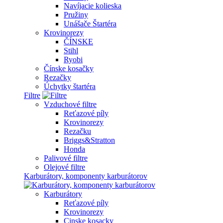
Navíjacie kolieska
Pružiny
Unášače Štartéra
Krovinorezy
ČÍNSKE
Stihl
Ryobi
Čínske kosačky
Rezačky
Úchytky štartéra
Filtre
Vzduchové filtre
Reťazové píly
Krovinorezy
Rezačku
Briggs&Stratton
Honda
Palivové filtre
Olejové filtre
Karburátory, komponenty karburátorov
Karburátory
Reťazové píly
Krovinorezy
Cinske kosacky