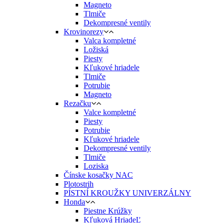
Magneto
Tlmiče
Dekompresné ventily
Krovinorezy
Valca kompletné
Ložiská
Piesty
Kľukové hriadele
Tlmiče
Potrubie
Magneto
Rezačku
Valce kompletné
Piesty
Potrubie
Kľukové hriadele
Dekompresné ventily
Tlmiče
Loziska
Čínske kosačky NAC
Plotostrih
PÍSTNÍ KROUŽKY UNIVERZÁLNY
Honda
Piestne Krúžky
Kľuková HriadeĽ