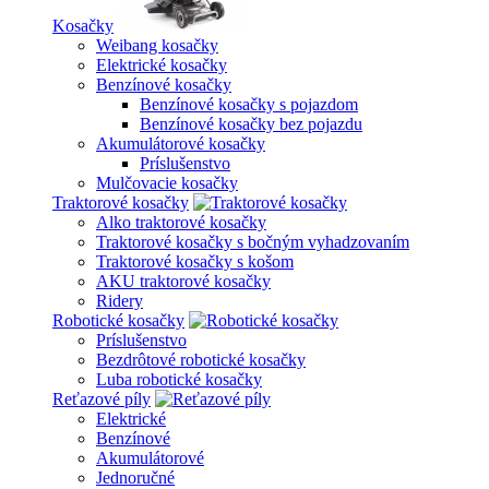
Kosačky
Weibang kosačky
Elektrické kosačky
Benzínové kosačky
Benzínové kosačky s pojazdom
Benzínové kosačky bez pojazdu
Akumulátorové kosačky
Príslušenstvo
Mulčovacie kosačky
Traktorové kosačky
Alko traktorové kosačky
Traktorové kosačky s bočným vyhadzovaním
Traktorové kosačky s košom
AKU traktorové kosačky
Ridery
Robotické kosačky
Príslušenstvo
Bezdrôtové robotické kosačky
Luba robotické kosačky
Reťazové píly
Elektrické
Benzínové
Akumulátorové
Jednoručné