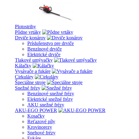
Plotostrihy
Pôdne vrtáky
Drviče konárov
Príslušenstvo pre drviče
Benzínové drviče
Elektrické drviče
Tlakové umývačky
Kálačky
Vysávače a fukáre
Cirkuláry
Špeciálne stroje
Snežné frézy
Benzínové snežné frézy
Elektrické snežné frézy
AKU snežné frézy
AKU-EGO POWER
Kosačky
Reťazové píly
Krovinorezy
Snehové frézy
Fukáre