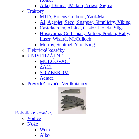
Alko, Dolmar, Makita, Nowa, Sigma
Traktory
MTD, Bolens Gutbrod, Yard-Man
AJ, Agrojet, Seco, Snapper, Simplicity, Viking
Castelgarden, Alpina, Castor, Honda, Stiga
Husqvarna, Craftsman, Partner, Poulan, Rally,
Laser, Wizard, McCulloch
Murray, Sentinel, Yard King
Elektrické kosačky
UNIVERZÁLNE
MULČOVACÍ
ŽACÍ
SO ZBEROM
Aerace
Prevzdušnovače, Vertikutátory
Robotické kosačky
Vodice
Nože
Worx
Alko