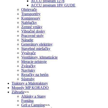
ACCU program 1278
ACCU program 18V GUDE
Ohrievače
Transportéry
Kompresory
Nabíjačky
Zemné vrtáky
Vibračné dosky
Pracovné stoly
Náradie
Generátory elektriny
Stavebné miešačky
Vysávače
Ventilátory, klimatizácie
Meracie prístroje
Zváračky
Navijaky
Rezačky na betón
Sústruhy
Traktory a Malotraktory
Mopedy MP KORADO
Záhrada
Altánky a Stany
Fontána
Gril a Camping