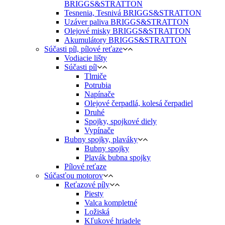
BRIGGS&STRATTON
Tesnenia, Tesnivá BRIGGS&STRATTON
Uzáver paliva BRIGGS&STRATTON
Olejové misky BRIGGS&STRATTON
Akumulátory BRIGGS&STRATTON
Súčasti píl, pílové reťaze
Vodiacie lišty
Súčasti píl
Tlmiče
Potrubia
Napínače
Olejové čerpadlá, kolesá čerpadiel
Druhé
Spojky, spojkové diely
Vypínače
Bubny spojky, plaváky
Bubny spojky
Plavák bubna spojky
Pílové reťaze
Súčasťou motorov
Reťazové píly
Piesty
Valca kompletné
Ložiská
Kľukové hriadele