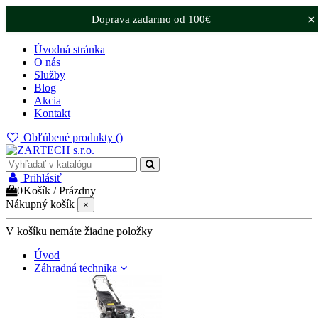
×
Doprava zadarmo od 100€
Úvodná stránka
O nás
Služby
Blog
Akcia
Kontakt
Obľúbené produkty (
)
Prihlásiť
0
Košík
/
Prázdny
Nákupný košík
×
V košíku nemáte žiadne položky
Úvod
Záhradná technika