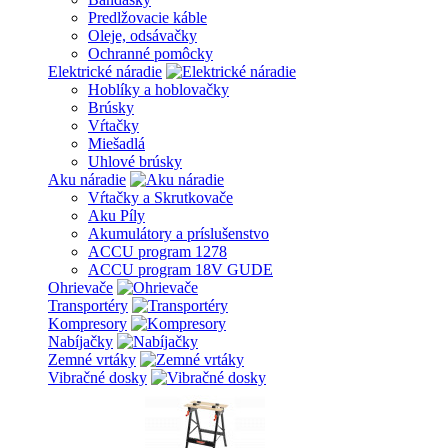
Predlžovacie káble
Oleje, odsávačky
Ochranné pomôcky
Elektrické náradie
Hoblíky a hoblovačky
Brúsky
Vŕtačky
Miešadlá
Uhlové brúsky
Aku náradie
Vŕtačky a Skrutkovače
Aku Píly
Akumulátory a príslušenstvo
ACCU program 1278
ACCU program 18V GUDE
Ohrievače
Transportéry
Kompresory
Nabíjačky
Zemné vrtáky
Vibračné dosky