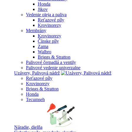
Honda
Jikov
Vedenie oleja a paliva
Reťazové píly
Krovinorezy
Membrány
Krovinorezy
Čínske píly
Zama
Walbro
Briggs & Stratton
Palivové čerpadlá a ventily
Palivové vedenie univerzalne
Uzávery, Palivová nádrž
Reťazové píly
Krovinorezy
Briggs & Stratton
Honda
Tecumseh
Náradie, dielňa