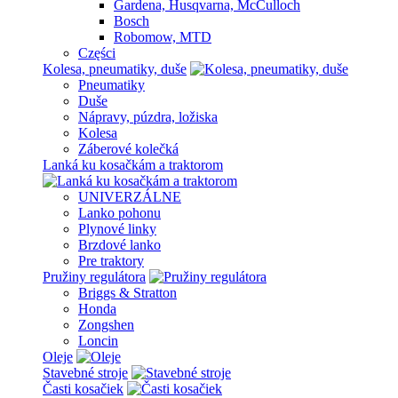
Gardena, Husqvarna, McCulloch
Bosch
Robomow, MTD
Części
Kolesa, pneumatiky, duše
Pneumatiky
Duše
Nápravy, púzdra, ložiska
Kolesa
Záberové kolečká
Lanká ku kosačkám a traktorom
UNIVERZÁLNE
Lanko pohonu
Plynové linky
Brzdové lanko
Pre traktory
Pružiny regulátora
Briggs & Stratton
Honda
Zongshen
Loncin
Oleje
Stavebné stroje
Časti kosačiek