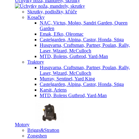
Úchytky noža, mandrely, skrutky
Skrutky, podložky, kľúče
Kosačky
NAC, Victus, Molgo, Sandri Garden, Queen
Garden
Emak, Efko, Oleomac
Castelgarden, Alpina, Castor, Honda, Stiga
Husqvarna, Craftsman, Partner, Poulan, Rally,
Laser, Wizard, McCulloch
MTD, Bolens, Gutbrod, Yard-Man
Traktory
Husqvarna, Craftsman, Partner, Poulan, Rally,
Laser, Wizard, McCulloch
Murray, Sentinel, Yard King
Castelgarden, Alpina, Castor, Honda, Stiga
Karsit, Ariens
MTD, Bolens Gutbrod, Yard-Man
Motory
Briggs&Stratton
Zongshen