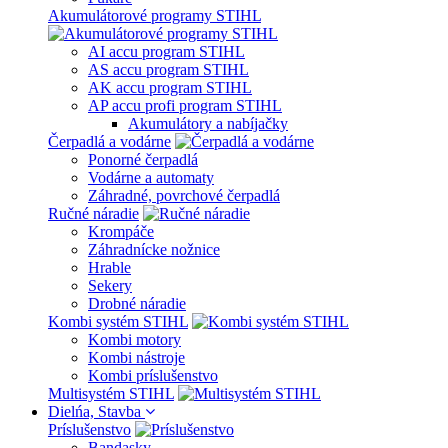
Akumulátorové programy STIHL
AI accu program STIHL
AS accu program STIHL
AK accu program STIHL
AP accu profi program STIHL
Akumulátory a nabíjačky
Čerpadlá a vodárne
Ponorné čerpadlá
Vodárne a automaty
Záhradné, povrchové čerpadlá
Ručné náradie
Krompáče
Záhradnícke nožnice
Hrable
Sekery
Drobné náradie
Kombi systém STIHL
Kombi motory
Kombi nástroje
Kombi príslušenstvo
Multisystém STIHL
Dielńa, Stavba
Príslušenstvo
Bandasky