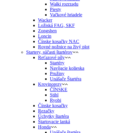
Wałki rozrządu
Piesty
Vačkové hriadele
Wacker
Ložiská FAG, SKF
Zongshen
Loncin
Čínske kosačky NAC
Rovné nožnice na živý plot
Startery, súčasti štartérov
Reťazové píly
Startéry
Navíjacie kolieska
Pružiny
Unášače Štartéra
Krovinorezy
ČÍNSKE
Stihl
Ryobi
Čínske kosačky
Rezačky
Úchytky štartéra
Štartovacie lanká
Honda
Unášače štartéra