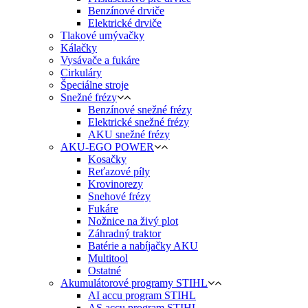
Benzínové drviče
Elektrické drviče
Tlakové umývačky
Kálačky
Vysávače a fukáre
Cirkuláry
Špeciálne stroje
Snežné frézy
Benzínové snežné frézy
Elektrické snežné frézy
AKU snežné frézy
AKU-EGO POWER
Kosačky
Reťazové píly
Krovinorezy
Snehové frézy
Fukáre
Nožnice na živý plot
Záhradný traktor
Batérie a nabíjačky AKU
Multitool
Ostatné
Akumulátorové programy STIHL
AI accu program STIHL
AS accu program STIHL