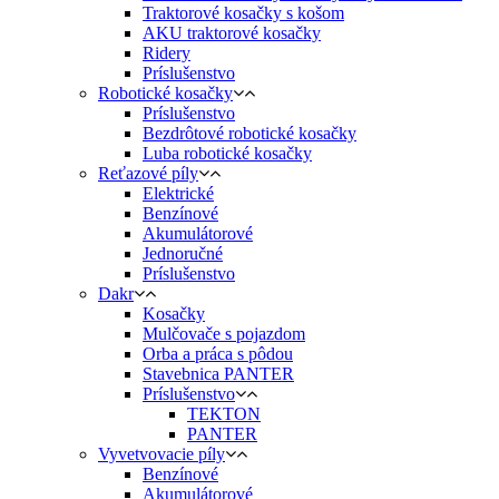
Traktorové kosačky s košom
AKU traktorové kosačky
Ridery
Príslušenstvo
Robotické kosačky
Príslušenstvo
Bezdrôtové robotické kosačky
Luba robotické kosačky
Reťazové píly
Elektrické
Benzínové
Akumulátorové
Jednoručné
Príslušenstvo
Dakr
Kosačky
Mulčovače s pojazdom
Orba a práca s pôdou
Stavebnica PANTER
Príslušenstvo
TEKTON
PANTER
Vyvetvovacie píly
Benzínové
Akumulátorové