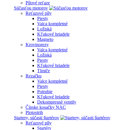
Pílové reťaze
Súčasťou motorov
Reťazové píly
Piesty
Valca kompletné
Ložiská
Kľukové hriadele
Magneto
Krovinorezy
Valca kompletné
Ložiská
Piesty
Kľukové hriadele
Tlmiče
Rezačku
Valce kompletné
Piesty
Potrubie
Kľukové hriadele
Dekompresné ventily
Čínske kosačky NAC
Plotostrih
Startery, súčasti štartérov
Reťazové píly
Startéry