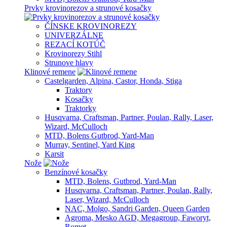
Prvky krovinorezov a strunové kosačky
ČÍNSKE KROVINOREZY
UNIVERZÁLNE
REZACÍ KOTÚČ
Krovinorezy Stihl
Strunove hlavy
Klinové remene
Castelgarden, Alpina, Castor, Honda, Stiga
Traktory
Kosačky
Traktorky
Husqvarna, Craftsman, Partner, Poulan, Rally, Laser,
Wizard, McCulloch
MTD, Bolens Gutbrod, Yard-Man
Murray, Sentinel, Yard King
Karsit
Nože
Benzínové kosačky
MTD, Bolens, Gutbrod, Yard-Man
Husqvarna, Craftsman, Partner, Poulan, Rally,
Laser, Wizard, McCulloch
NAC, Molgo, Sandri Garden, Queen Garden
Agroma, Mesko AGD, Megagroup, Faworyt,
Romet