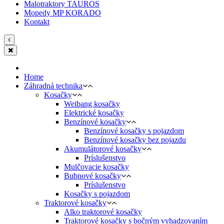
Malotraktory TAUROS
Mopedy MP KORADO
Kontakt
Home
Záhradná technika
Kosačky
Weibang kosačky
Elektrické kosačky
Benzínové kosačky
Benzínové kosačky s pojazdom
Benzínové kosačky bez pojazdu
Akumulátorové kosačky
Príslušenstvo
Mulčovacie kosačky
Bubnové kosačky
Príslušenstvo
Kosačky s pojazdom
Traktorové kosačky
Alko traktorové kosačky
Traktorové kosačky s bočným vyhadzovaním