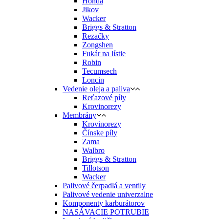
Honda
Jikov
Wacker
Briggs & Stratton
Rezačky
Zongshen
Fukár na lístie
Robin
Tecumsech
Loncin
Vedenie oleja a paliva
Reťazové píly
Krovinorezy
Membrány
Krovinorezy
Čínske píly
Zama
Walbro
Briggs & Stratton
Tillotson
Wacker
Palivové čerpadlá a ventily
Palivové vedenie univerzalne
Komponenty karburátorov
NASÁVACIE POTRUBIE