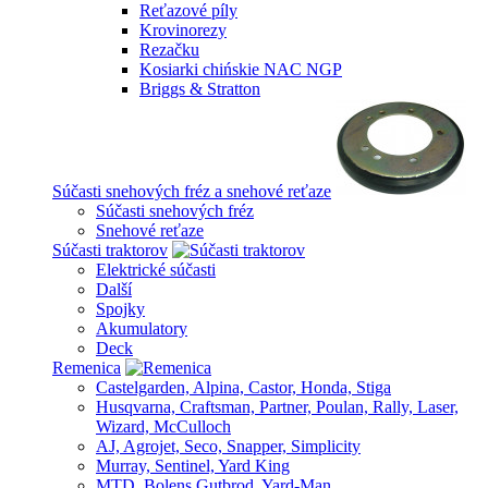
Reťazové píly
Krovinorezy
Rezačku
Kosiarki chińskie NAC NGP
Briggs & Stratton
Súčasti snehových fréz a snehové reťaze
Súčasti snehových fréz
Snehové reťaze
Súčasti traktorov
Elektrické súčasti
Další
Spojky
Akumulatory
Deck
Remenica
Castelgarden, Alpina, Castor, Honda, Stiga
Husqvarna, Craftsman, Partner, Poulan, Rally, Laser,
Wizard, McCulloch
AJ, Agrojet, Seco, Snapper, Simplicity
Murray, Sentinel, Yard King
MTD, Bolens Gutbrod, Yard-Man