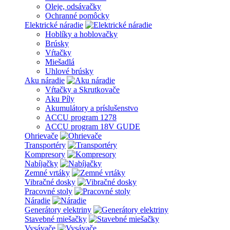
Oleje, odsávačky
Ochranné pomôcky
Elektrické náradie
Hoblíky a hoblovačky
Brúsky
Vŕtačky
Miešadlá
Uhlové brúsky
Aku náradie
Vŕtačky a Skrutkovače
Aku Píly
Akumulátory a príslušenstvo
ACCU program 1278
ACCU program 18V GUDE
Ohrievače
Transportéry
Kompresory
Nabíjačky
Zemné vrtáky
Vibračné dosky
Pracovné stoly
Náradie
Generátory elektriny
Stavebné miešačky
Vysávače