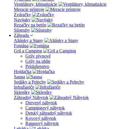
Ventilátory, klimatizácie
Meracie prístroje
Zváračky
Navijaky
Rezačky na betón
Sústruhy
Záhrada
Altánky a Stany
Fontána
Gril a Camping
Grily plynové
Grily na uhlie
Príslušenstvo
Hojdačka
Sauna
Sedáky a Pelechy
Infražiariče
Skleníky
Záhradný Nábytok
Drevený nábytok
Campingový nábytok
Detský záhradný nábytok
Kovový nábytok
Ratanový nábytok
Lehátka