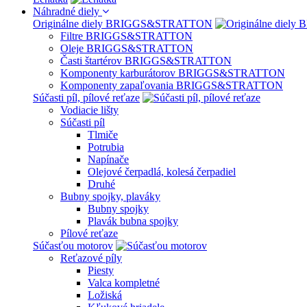
Náhradné diely
Originálne diely BRIGGS&STRATTON
Filtre BRIGGS&STRATTON
Oleje BRIGGS&STRATTON
Časti štartérov BRIGGS&STRATTON
Komponenty karburátorov BRIGGS&STRATTON
Komponenty zapaľovania BRIGGS&STRATTON
Súčasti píl, pílové reťaze
Vodiacie lišty
Súčasti píl
Tlmiče
Potrubia
Napínače
Olejové čerpadlá, kolesá čerpadiel
Druhé
Bubny spojky, plaváky
Bubny spojky
Plavák bubna spojky
Pílové reťaze
Súčasťou motorov
Reťazové píly
Piesty
Valca kompletné
Ložiská