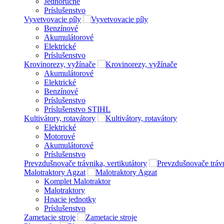
Jednoručné
Príslušenstvo
Vyvetvovacie píly
Benzínové
Akumulátorové
Elektrické
Príslušenstvo
Krovinorezy, vyžínače
Akumulátorové
Elektrické
Benzínové
Príslušenstvo
Príslušenstvo STIHL
Kultivátory, rotavátory
Elektrické
Motorové
Akumulátorové
Príslušenstvo
Prevzdušnovače trávnika, vertikutátory
Malotraktory Agzat
Komplet Malotraktor
Malotraktory
Hnacie jednotky
Príslušenstvo
Zametacie stroje