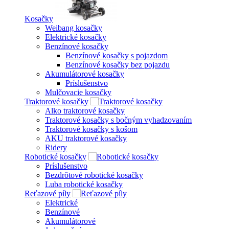
Kosačky
Weibang kosačky
Elektrické kosačky
Benzínové kosačky
Benzínové kosačky s pojazdom
Benzínové kosačky bez pojazdu
Akumulátorové kosačky
Príslušenstvo
Mulčovacie kosačky
Traktorové kosačky
Alko traktorové kosačky
Traktorové kosačky s bočným vyhadzovaním
Traktorové kosačky s košom
AKU traktorové kosačky
Ridery
Robotické kosačky
Príslušenstvo
Bezdrôtové robotické kosačky
Luba robotické kosačky
Reťazové píly
Elektrické
Benzínové
Akumulátorové