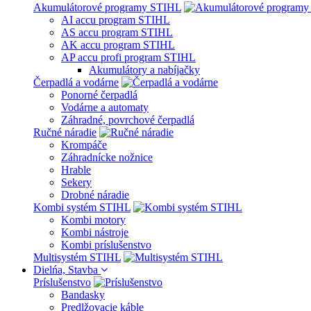
Akumulátorové programy STIHL
AI accu program STIHL
AS accu program STIHL
AK accu program STIHL
AP accu profi program STIHL
Akumulátory a nabíjačky
Čerpadlá a vodárne
Ponorné čerpadlá
Vodárne a automaty
Záhradné, povrchové čerpadlá
Ručné náradie
Krompáče
Záhradnícke nožnice
Hrable
Sekery
Drobné náradie
Kombi systém STIHL
Kombi motory
Kombi nástroje
Kombi príslušenstvo
Multisystém STIHL
Dielńa, Stavba
Príslušenstvo
Bandasky
Predlžovacie káble