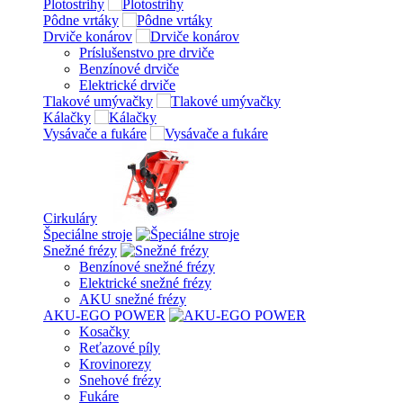
Plotostrihy
Pôdne vrtáky
Drviče konárov
Príslušenstvo pre drviče
Benzínové drviče
Elektrické drviče
Tlakové umývačky
Kálačky
Vysávače a fukáre
Cirkuláry
Špeciálne stroje
Snežné frézy
Benzínové snežné frézy
Elektrické snežné frézy
AKU snežné frézy
AKU-EGO POWER
Kosačky
Reťazové píly
Krovinorezy
Snehové frézy
Fukáre