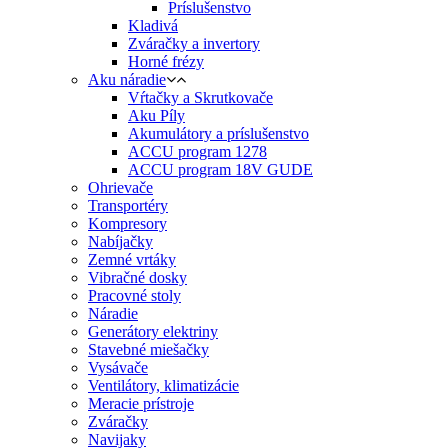
Príslušenstvo
Kladivá
Zváračky a invertory
Horné frézy
Aku náradie
Vŕtačky a Skrutkovače
Aku Píly
Akumulátory a príslušenstvo
ACCU program 1278
ACCU program 18V GUDE
Ohrievače
Transportéry
Kompresory
Nabíjačky
Zemné vrtáky
Vibračné dosky
Pracovné stoly
Náradie
Generátory elektriny
Stavebné miešačky
Vysávače
Ventilátory, klimatizácie
Meracie prístroje
Zváračky
Navijaky