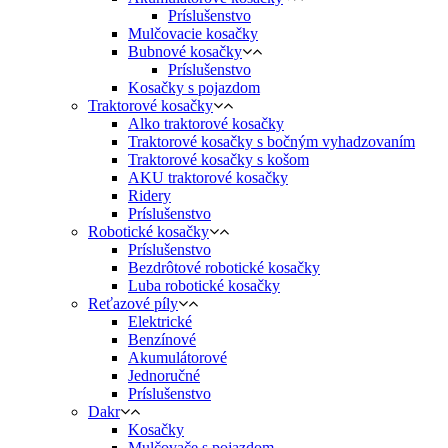
Príslušenstvo
Mulčovacie kosačky
Bubnové kosačky
Príslušenstvo
Kosačky s pojazdom
Traktorové kosačky
Alko traktorové kosačky
Traktorové kosačky s bočným vyhadzovaním
Traktorové kosačky s košom
AKU traktorové kosačky
Ridery
Príslušenstvo
Robotické kosačky
Príslušenstvo
Bezdrôtové robotické kosačky
Luba robotické kosačky
Reťazové píly
Elektrické
Benzínové
Akumulátorové
Jednoručné
Príslušenstvo
Dakr
Kosačky
Mulčovače s pojazdom