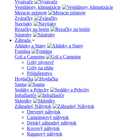
Vysávače
Ventilátory, klimatizácie
Meracie prístroje
Zváračky
Navijaky
Rezačky na betón
Sústruhy
Záhrada
Altánky a Stany
Fontána
Gril a Camping
Grily plynové
Grily na uhlie
Príslušenstvo
Hojdačka
Sauna
Sedáky a Pelechy
Infražiariče
Skleníky
Záhradný Nábytok
Drevený nábytok
Campingový nábytok
Detský záhradný nábytok
Kovový nábytok
Ratanový nábytok