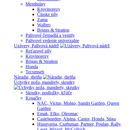
Membrány
Krovinorezy
Čínske píly
Zama
Walbro
Briggs & Stratton
Palivové čerpadlá a ventily
Palivové vedenie univerzalne
Uzávery, Palivová nádrž
Reťazové píly
Krovinorezy
Briggs & Stratton
Honda
Tecumseh
Náradie, dielňa
Úchytky noža, mandrely, skrutky
Skrutky, podložky, kľúče
Kosačky
NAC, Victus, Molgo, Sandri Garden, Queen
Garden
Emak, Efko, Oleomac
Castelgarden, Alpina, Castor, Honda, Stiga
Husqvarna, Craftsman, Partner, Poulan, Rally,
Laser, Wizard, McCulloch