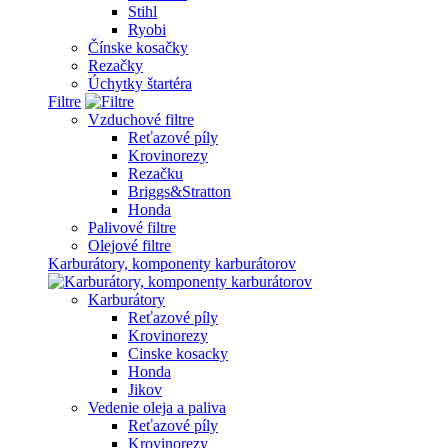
Stihl
Ryobi
Čínske kosačky
Rezačky
Úchytky štartéra
Filtre
Vzduchové filtre
Reťazové píly
Krovinorezy
Rezačku
Briggs&Stratton
Honda
Palivové filtre
Olejové filtre
Karburátory, komponenty karburátorov
Karburátory
Reťazové píly
Krovinorezy
Cinske kosacky
Honda
Jikov
Vedenie oleja a paliva
Reťazové píly
Krovinorezy