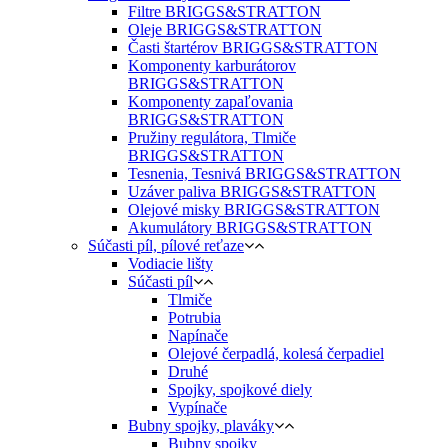
Filtre BRIGGS&STRATTON
Oleje BRIGGS&STRATTON
Časti štartérov BRIGGS&STRATTON
Komponenty karburátorov
BRIGGS&STRATTON
Komponenty zapaľovania
BRIGGS&STRATTON
Pružiny regulátora, Tlmiče
BRIGGS&STRATTON
Tesnenia, Tesnivá BRIGGS&STRATTON
Uzáver paliva BRIGGS&STRATTON
Olejové misky BRIGGS&STRATTON
Akumulátory BRIGGS&STRATTON
Súčasti píl, pílové reťaze
Vodiacie lišty
Súčasti píl
Tlmiče
Potrubia
Napínače
Olejové čerpadlá, kolesá čerpadiel
Druhé
Spojky, spojkové diely
Vypínače
Bubny spojky, plaváky
Bubny spojky