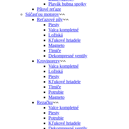
Plavák bubna spojky
Pílové reťaze
Súčasťou motorov
Reťazové píly
Piesty
Valca kompletné
Ložiská
Kľukové hriadele
Magneto
Tlmiče
Dekompresné ventily
Krovinorezy
Valca kompletné
Ložiská
Piesty
Kľukové hriadele
Tlmiče
Potrubie
Magneto
Rezačku
Valce kompletné
Piesty
Potrubie
Kľukové hriadele
Dekompresné ventily