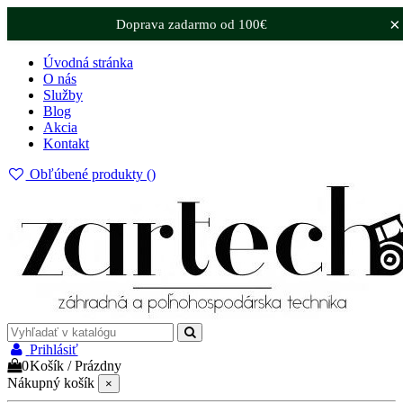
×
Doprava zadarmo od 100€
Úvodná stránka
O nás
Služby
Blog
Akcia
Kontakt
Obľúbené produkty (
)
Prihlásiť
0
Košík
/
Prázdny
Nákupný košík
×