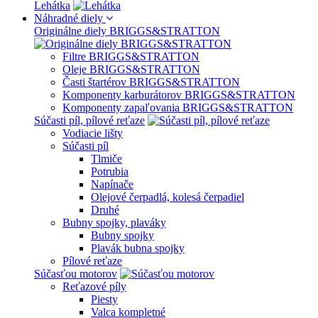
Lehátka
Náhradné diely
Originálne diely BRIGGS&STRATTON
Filtre BRIGGS&STRATTON
Oleje BRIGGS&STRATTON
Časti štartérov BRIGGS&STRATTON
Komponenty karburátorov BRIGGS&STRATTON
Komponenty zapaľovania BRIGGS&STRATTON
Súčasti píl, pílové reťaze
Vodiacie lišty
Súčasti píl
Tlmiče
Potrubia
Napínače
Olejové čerpadlá, kolesá čerpadiel
Druhé
Bubny spojky, plaváky
Bubny spojky
Plavák bubna spojky
Pílové reťaze
Súčasťou motorov
Reťazové píly
Piesty
Valca kompletné