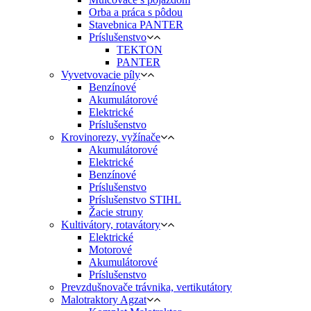
Orba a práca s pôdou
Stavebnica PANTER
Príslušenstvo
TEKTON
PANTER
Vyvetvovacie píly
Benzínové
Akumulátorové
Elektrické
Príslušenstvo
Krovinorezy, vyžínače
Akumulátorové
Elektrické
Benzínové
Príslušenstvo
Príslušenstvo STIHL
Žacie struny
Kultivátory, rotavátory
Elektrické
Motorové
Akumulátorové
Príslušenstvo
Prevzdušnovače trávnika, vertikutátory
Malotraktory Agzat