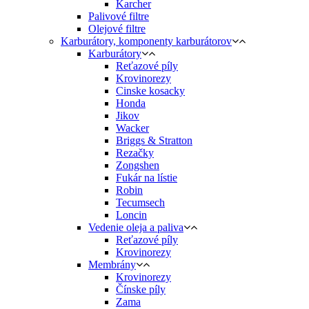
Karcher
Palivové filtre
Olejové filtre
Karburátory, komponenty karburátorov
Karburátory
Reťazové píly
Krovinorezy
Cinske kosacky
Honda
Jikov
Wacker
Briggs & Stratton
Rezačky
Zongshen
Fukár na lístie
Robin
Tecumsech
Loncin
Vedenie oleja a paliva
Reťazové píly
Krovinorezy
Membrány
Krovinorezy
Čínske píly
Zama