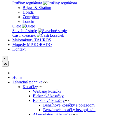
Pružiny regulátora
Briggs & Stratton
Honda
Zongshen
Loncin
Oleje
Stavebné stroje
Časti kosačiek
Malotraktory TAUROS
Mopedy MP KORADO
Kontakt
Home
Záhradná technika
Kosačky
Weibang kosačky
Elektrické kosačky
Benzínové kosačky
Benzínové kosačky s pojazdom
Benzínové kosačky bez pojazdu
Akumulátorové kosačky