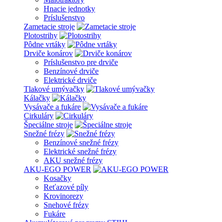
Hnacie jednotky
Príslušenstvo
Zametacie stroje
Plotostrihy
Pôdne vrtáky
Drviče konárov
Príslušenstvo pre drviče
Benzínové drviče
Elektrické drviče
Tlakové umývačky
Kálačky
Vysávače a fukáre
Cirkuláry
Špeciálne stroje
Snežné frézy
Benzínové snežné frézy
Elektrické snežné frézy
AKU snežné frézy
AKU-EGO POWER
Kosačky
Reťazové píly
Krovinorezy
Snehové frézy
Fukáre