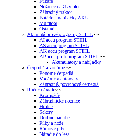
Fukáre
Nožnice na živý plot
Záhradný traktor
Batérie a nabíjačky AKU
Multitool
Ostatné
Akumulátorové programy STIHL
AI accu program STIHL
AS accu program STIHL
AK accu program STIHL
AP accu profi program STIHL
Akumulátory a nabíjačky
Čerpadlá a vodárne
Ponorné čerpadlá
Vodárne a automaty
Záhradné, povrchové čerpadlá
Ručné náradie
Krompáče
Záhradnícke nožnice
Hrable
Sekery
Drobné náradie
Pílky a nože
Rámové píly
Náradie do lesa