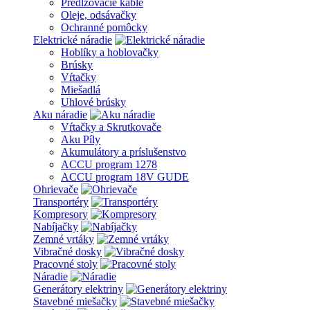
Predlžovacie káble
Oleje, odsávačky
Ochranné pomôcky
Elektrické náradie
Hoblíky a hoblovačky
Brúsky
Vŕtačky
Miešadlá
Uhlové brúsky
Aku náradie
Vŕtačky a Skrutkovače
Aku Píly
Akumulátory a príslušenstvo
ACCU program 1278
ACCU program 18V GUDE
Ohrievače
Transportéry
Kompresory
Nabíjačky
Zemné vrtáky
Vibračné dosky
Pracovné stoly
Náradie
Generátory elektriny
Stavebné miešačky