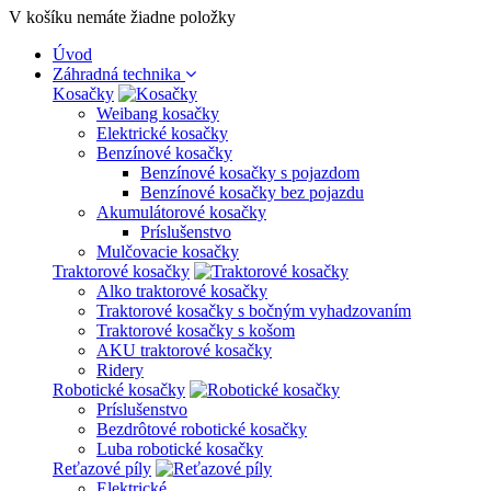
V košíku nemáte žiadne položky
Úvod
Záhradná technika
Kosačky
Weibang kosačky
Elektrické kosačky
Benzínové kosačky
Benzínové kosačky s pojazdom
Benzínové kosačky bez pojazdu
Akumulátorové kosačky
Príslušenstvo
Mulčovacie kosačky
Traktorové kosačky
Alko traktorové kosačky
Traktorové kosačky s bočným vyhadzovaním
Traktorové kosačky s košom
AKU traktorové kosačky
Ridery
Robotické kosačky
Príslušenstvo
Bezdrôtové robotické kosačky
Luba robotické kosačky
Reťazové píly
Elektrické