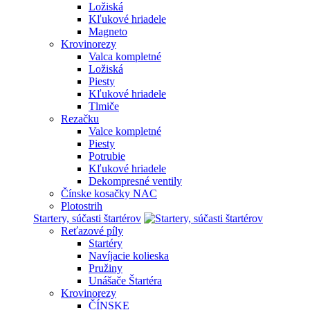
Ložiská
Kľukové hriadele
Magneto
Krovinorezy
Valca kompletné
Ložiská
Piesty
Kľukové hriadele
Tlmiče
Rezačku
Valce kompletné
Piesty
Potrubie
Kľukové hriadele
Dekompresné ventily
Čínske kosačky NAC
Plotostrih
Startery, súčasti štartérov
Reťazové píly
Startéry
Navíjacie kolieska
Pružiny
Unášače Štartéra
Krovinorezy
ČÍNSKE