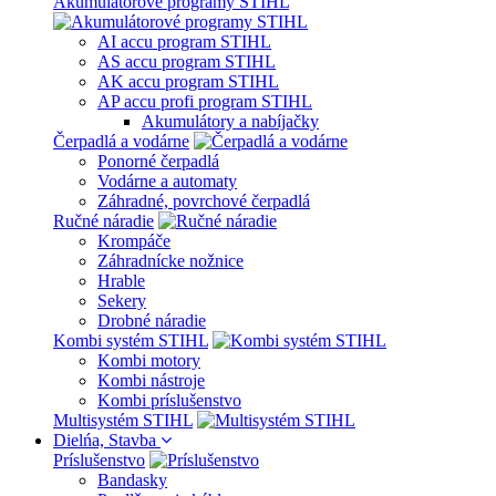
Akumulátorové programy STIHL
AI accu program STIHL
AS accu program STIHL
AK accu program STIHL
AP accu profi program STIHL
Akumulátory a nabíjačky
Čerpadlá a vodárne
Ponorné čerpadlá
Vodárne a automaty
Záhradné, povrchové čerpadlá
Ručné náradie
Krompáče
Záhradnícke nožnice
Hrable
Sekery
Drobné náradie
Kombi systém STIHL
Kombi motory
Kombi nástroje
Kombi príslušenstvo
Multisystém STIHL
Dielńa, Stavba
Príslušenstvo
Bandasky