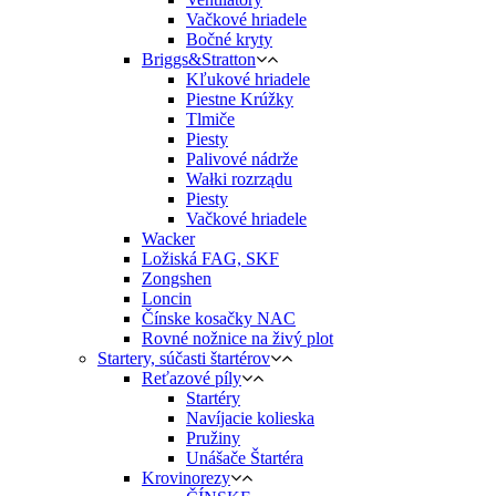
Vačkové hriadele
Bočné kryty
Briggs&Stratton
Kľukové hriadele
Piestne Krúžky
Tlmiče
Piesty
Palivové nádrže
Wałki rozrządu
Piesty
Vačkové hriadele
Wacker
Ložiská FAG, SKF
Zongshen
Loncin
Čínske kosačky NAC
Rovné nožnice na živý plot
Startery, súčasti štartérov
Reťazové píly
Startéry
Navíjacie kolieska
Pružiny
Unášače Štartéra
Krovinorezy