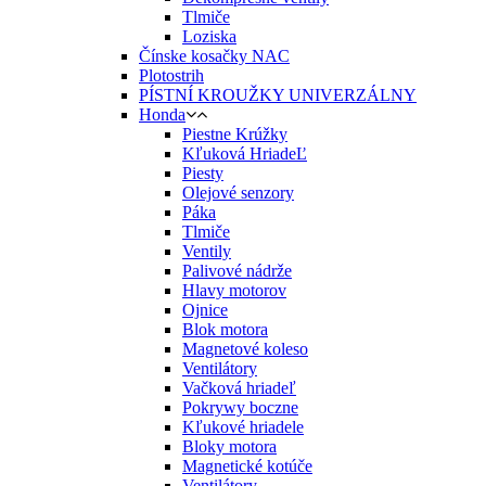
Tlmiče
Loziska
Čínske kosačky NAC
Plotostrih
PÍSTNÍ KROUŽKY UNIVERZÁLNY
Honda
Piestne Krúžky
Kľuková HriadeĽ
Piesty
Olejové senzory
Páka
Tlmiče
Ventily
Palivové nádrže
Hlavy motorov
Ojnice
Blok motora
Magnetové koleso
Ventilátory
Vačková hriadeľ
Pokrywy boczne
Kľukové hriadele
Bloky motora
Magnetické kotúče
Ventilátory