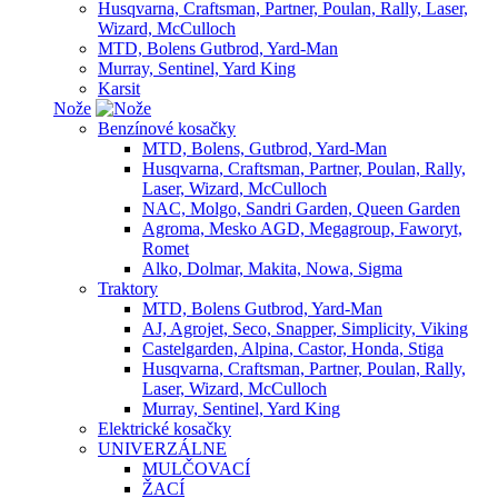
Husqvarna, Craftsman, Partner, Poulan, Rally, Laser,
Wizard, McCulloch
MTD, Bolens Gutbrod, Yard-Man
Murray, Sentinel, Yard King
Karsit
Nože
Benzínové kosačky
MTD, Bolens, Gutbrod, Yard-Man
Husqvarna, Craftsman, Partner, Poulan, Rally,
Laser, Wizard, McCulloch
NAC, Molgo, Sandri Garden, Queen Garden
Agroma, Mesko AGD, Megagroup, Faworyt,
Romet
Alko, Dolmar, Makita, Nowa, Sigma
Traktory
MTD, Bolens Gutbrod, Yard-Man
AJ, Agrojet, Seco, Snapper, Simplicity, Viking
Castelgarden, Alpina, Castor, Honda, Stiga
Husqvarna, Craftsman, Partner, Poulan, Rally,
Laser, Wizard, McCulloch
Murray, Sentinel, Yard King
Elektrické kosačky
UNIVERZÁLNE
MULČOVACÍ
ŽACÍ