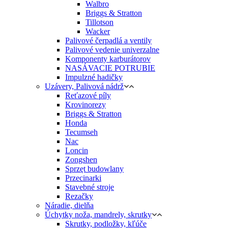
Walbro
Briggs & Stratton
Tillotson
Wacker
Palivové čerpadlá a ventily
Palivové vedenie univerzalne
Komponenty karburátorov
NASÁVACIE POTRUBIE
Impulzné hadičky
Uzávery, Palivová nádrž
Reťazové píly
Krovinorezy
Briggs & Stratton
Honda
Tecumseh
Nac
Loncin
Zongshen
Sprzęt budowlany
Przecinarki
Stavebné stroje
Rezačky
Náradie, dielňa
Úchytky noža, mandrely, skrutky
Skrutky, podložky, kľúče