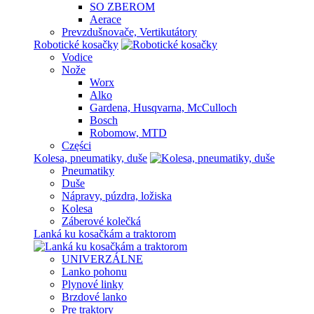
SO ZBEROM
Aerace
Prevzdušnovače, Vertikutátory
Robotické kosačky
Vodice
Nože
Worx
Alko
Gardena, Husqvarna, McCulloch
Bosch
Robomow, MTD
Części
Kolesa, pneumatiky, duše
Pneumatiky
Duše
Nápravy, púzdra, ložiska
Kolesa
Záberové kolečká
Lanká ku kosačkám a traktorom
UNIVERZÁLNE
Lanko pohonu
Plynové linky
Brzdové lanko
Pre traktory