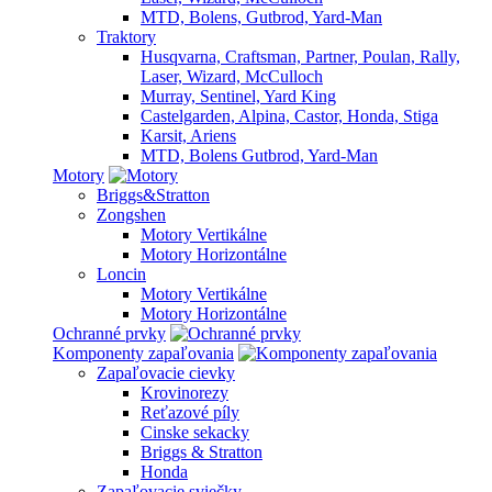
MTD, Bolens, Gutbrod, Yard-Man
Traktory
Husqvarna, Craftsman, Partner, Poulan, Rally,
Laser, Wizard, McCulloch
Murray, Sentinel, Yard King
Castelgarden, Alpina, Castor, Honda, Stiga
Karsit, Ariens
MTD, Bolens Gutbrod, Yard-Man
Motory
Briggs&Stratton
Zongshen
Motory Vertikálne
Motory Horizontálne
Loncin
Motory Vertikálne
Motory Horizontálne
Ochranné prvky
Komponenty zapaľovania
Zapaľovacie cievky
Krovinorezy
Reťazové píly
Cinske sekacky
Briggs & Stratton
Honda
Zapaľovacie sviečky