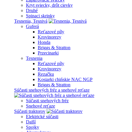
Kryt sviecky, drôt cievky
Druhé
Spinaci skrinky
Tesnenia, Tesnivá
Guferá
Reťazové píly
Krovinorezy
Honda
Briggs & Stratton
Przecinarki
Tesnenia
Reťazové píly
Krovinorezy
Rezačku
Kosiarki chińskie NAC NGP
Briggs & Stratton
Súčasti snehových fréz a snehové reťaze
Súčasti snehových fréz
Snehové reťaze
Súčasti traktorov
Elektrické súčasti
Další
Spojky