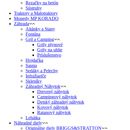
Rezačky na betón
Sústruhy
Traktory a Malotraktory
Mopedy MP KORADO
Záhrada
Altánky a Stany
Fontána
Gril a Camping
Grily plynové
Grily na uhlie
Príslušenstvo
Hojdačka
Sauna
Sedáky a Pelechy
Infražiariče
Skleníky
Záhradný Nábytok
Drevený nábytok
Campingový nábytok
Detský záhradný nábytok
Kovový nábytok
Ratanový nábytok
Lehátka
Náhradné diely
Originálne diely BRIGGS&STRATTON