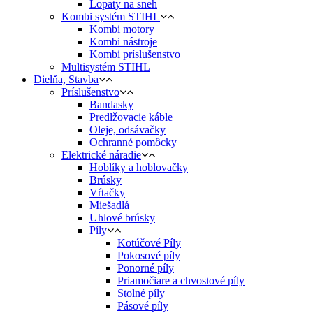
Lopaty na sneh
Kombi systém STIHL
Kombi motory
Kombi nástroje
Kombi príslušenstvo
Multisystém STIHL
Dielňa, Stavba
Príslušenstvo
Bandasky
Predlžovacie káble
Oleje, odsávačky
Ochranné pomôcky
Elektrické náradie
Hoblíky a hoblovačky
Brúsky
Vŕtačky
Miešadlá
Uhlové brúsky
Píly
Kotúčové Píly
Pokosové píly
Ponorné píly
Priamočiare a chvostové píly
Stolné píly
Pásové píly