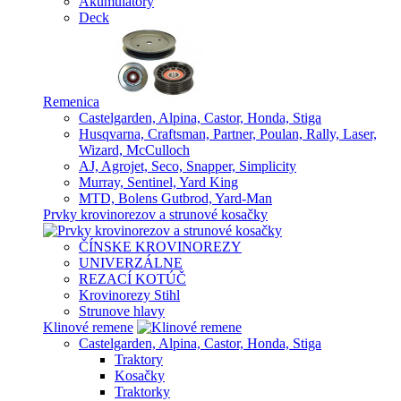
Akumulatory
Deck
Remenica
Castelgarden, Alpina, Castor, Honda, Stiga
Husqvarna, Craftsman, Partner, Poulan, Rally, Laser,
Wizard, McCulloch
AJ, Agrojet, Seco, Snapper, Simplicity
Murray, Sentinel, Yard King
MTD, Bolens Gutbrod, Yard-Man
Prvky krovinorezov a strunové kosačky
ČÍNSKE KROVINOREZY
UNIVERZÁLNE
REZACÍ KOTÚČ
Krovinorezy Stihl
Strunove hlavy
Klinové remene
Castelgarden, Alpina, Castor, Honda, Stiga
Traktory
Kosačky
Traktorky