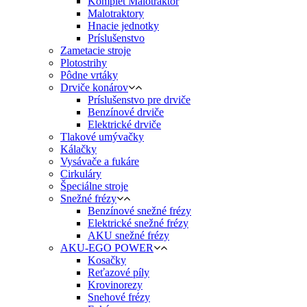
Komplet Malotraktor
Malotraktory
Hnacie jednotky
Príslušenstvo
Zametacie stroje
Plotostrihy
Pôdne vrtáky
Drviče konárov
Príslušenstvo pre drviče
Benzínové drviče
Elektrické drviče
Tlakové umývačky
Kálačky
Vysávače a fukáre
Cirkuláry
Špeciálne stroje
Snežné frézy
Benzínové snežné frézy
Elektrické snežné frézy
AKU snežné frézy
AKU-EGO POWER
Kosačky
Reťazové píly
Krovinorezy
Snehové frézy