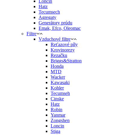
Loncin
Hatz
Tecumsech
Agregaty
Generátory prúdu
Emak, Efco, Oleomac
Filtre
Vzduchové filtre
Reťazové píly
Krovinorezy
Rezačku
Briggs&Stratton
Honda
MTD
Wacker
Kawasaki
Kohler
Tecumseh
Cinske
Hatz
Robin
Yanmar
Zongshen
Loncin
Stiga