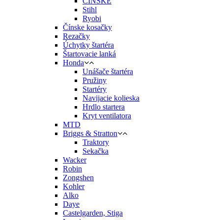
ČÍNSKE
Stihl
Ryobi
Čínske kosačky
Rezačky
Úchytky štartéra
Štartovacie lanká
Honda
Unášače štartéra
Pružiny
Startéry
Navijacie kolieska
Hrdlo startera
Kryt ventilatora
MTD
Briggs & Stratton
Traktory
Sekačka
Wacker
Robin
Zongshen
Kohler
Alko
Daye
Castelgarden, Stiga