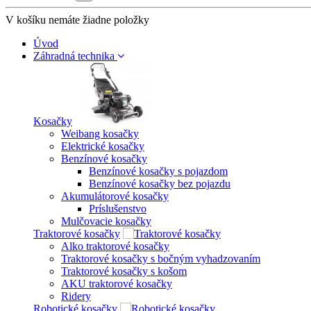
V košíku nemáte žiadne položky
Úvod
Záhradná technika
Kosačky
Weibang kosačky
Elektrické kosačky
Benzínové kosačky
Benzínové kosačky s pojazdom
Benzínové kosačky bez pojazdu
Akumulátorové kosačky
Príslušenstvo
Mulčovacie kosačky
Traktorové kosačky
Alko traktorové kosačky
Traktorové kosačky s bočným vyhadzovaním
Traktorové kosačky s košom
AKU traktorové kosačky
Ridery
Robotické kosačky