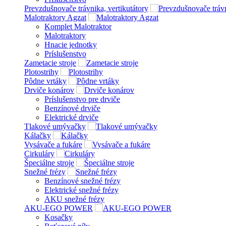
Prevzdušnovače trávnika, vertikutátory
Malotraktory Agzat
Komplet Malotraktor
Malotraktory
Hnacie jednotky
Príslušenstvo
Zametacie stroje
Plotostrihy
Pôdne vrtáky
Drviče konárov
Príslušenstvo pre drviče
Benzínové drviče
Elektrické drviče
Tlakové umývačky
Kálačky
Vysávače a fukáre
Cirkuláry
Špeciálne stroje
Snežné frézy
Benzínové snežné frézy
Elektrické snežné frézy
AKU snežné frézy
AKU-EGO POWER
Kosačky