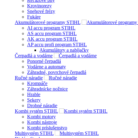
Reťazové píly
Krovinorezy
Snehové frézy
Fukáre
Akumulátorové programy STIHL
AI accu program STIHL
AS accu program STIHL
AK accu program STIHL
AP accu profi program STIHL
Akumulátory a nabíjačky
Čerpadlá a vodárne
Ponorné čerpadlá
Vodárne a automaty
Záhradné, povrchové čerpadlá
Ručné náradie
Krompáče
Záhradnícke nožnice
Hrable
Sekery
Drobné náradie
Kombi systém STIHL
Kombi motory
Kombi nástroje
Kombi príslušenstvo
Multisystém STIHL