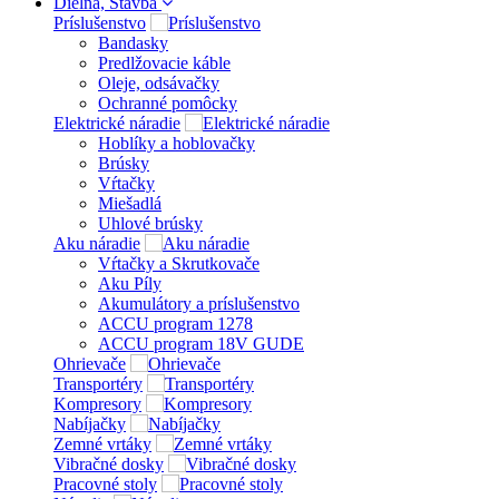
Dielńa, Stavba
Príslušenstvo
Bandasky
Predlžovacie káble
Oleje, odsávačky
Ochranné pomôcky
Elektrické náradie
Hoblíky a hoblovačky
Brúsky
Vŕtačky
Miešadlá
Uhlové brúsky
Aku náradie
Vŕtačky a Skrutkovače
Aku Píly
Akumulátory a príslušenstvo
ACCU program 1278
ACCU program 18V GUDE
Ohrievače
Transportéry
Kompresory
Nabíjačky
Zemné vrtáky
Vibračné dosky
Pracovné stoly