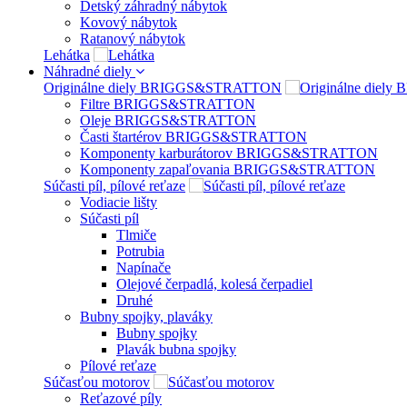
Detský záhradný nábytok
Kovový nábytok
Ratanový nábytok
Lehátka
Náhradné diely
Originálne diely BRIGGS&STRATTON
Filtre BRIGGS&STRATTON
Oleje BRIGGS&STRATTON
Časti štartérov BRIGGS&STRATTON
Komponenty karburátorov BRIGGS&STRATTON
Komponenty zapaľovania BRIGGS&STRATTON
Súčasti píl, pílové reťaze
Vodiacie lišty
Súčasti píl
Tlmiče
Potrubia
Napínače
Olejové čerpadlá, kolesá čerpadiel
Druhé
Bubny spojky, plaváky
Bubny spojky
Plavák bubna spojky
Pílové reťaze
Súčasťou motorov
Reťazové píly