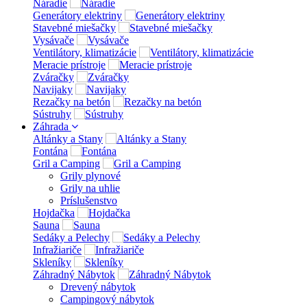
Náradie
Generátory elektriny
Stavebné miešačky
Vysávače
Ventilátory, klimatizácie
Meracie prístroje
Zváračky
Navijaky
Rezačky na betón
Sústruhy
Záhrada
Altánky a Stany
Fontána
Gril a Camping
Grily plynové
Grily na uhlie
Príslušenstvo
Hojdačka
Sauna
Sedáky a Pelechy
Infražiariče
Skleníky
Záhradný Nábytok
Drevený nábytok
Campingový nábytok