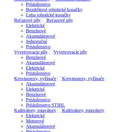
Príslušenstvo
Bezdrôtové robotické kosačky
Luba robotické kosačky
Reťazové píly
Elektrické
Benzínové
Akumulátorové
Jednoručné
Príslušenstvo
Vyvetvovacie píly
Benzínové
Akumulátorové
Elektrické
Príslušenstvo
Krovinorezy, vyžínače
Akumulátorové
Elektrické
Benzínové
Príslušenstvo
Príslušenstvo STIHL
Kultivátory, rotavátory
Elektrické
Motorové
Akumulátorové
Príslušenstvo