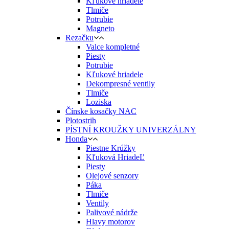
Kľukové hriadele
Tlmiče
Potrubie
Magneto
Rezačku
Valce kompletné
Piesty
Potrubie
Kľukové hriadele
Dekompresné ventily
Tlmiče
Loziska
Čínske kosačky NAC
Plotostrih
PÍSTNÍ KROUŽKY UNIVERZÁLNY
Honda
Piestne Krúžky
Kľuková HriadeĽ
Piesty
Olejové senzory
Páka
Tlmiče
Ventily
Palivové nádrže
Hlavy motorov