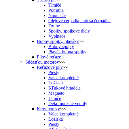
Tlmiče
Potrubia
Napínače
Olejové čerpadlá, kolesá čerpadiel
Druhé
Spojky, spojkové diely
Vypínače
Bubny spojky, plaváky
Bubny spojky
Plavák bubna spojky
Pílové reťaze
Súčasťou motorov
Reťazové píly
Piesty
Valca kompletné
Ložiská
Kľukové hriadele
Magneto
Tlmiče
Dekompresné ventily
Krovinorezy
Valca kompletné
Ložiská
Piesty