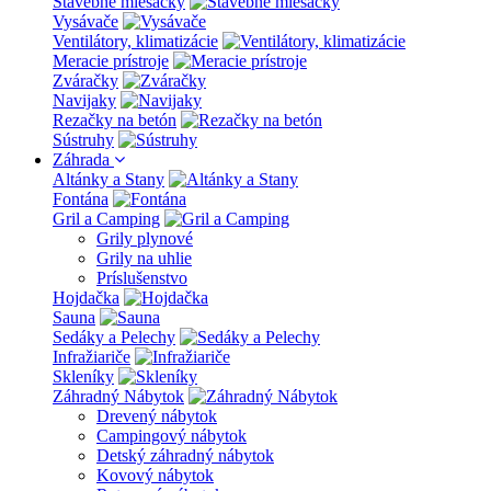
Stavebné miešačky
Vysávače
Ventilátory, klimatizácie
Meracie prístroje
Zváračky
Navijaky
Rezačky na betón
Sústruhy
Záhrada
Altánky a Stany
Fontána
Gril a Camping
Grily plynové
Grily na uhlie
Príslušenstvo
Hojdačka
Sauna
Sedáky a Pelechy
Infražiariče
Skleníky
Záhradný Nábytok
Drevený nábytok
Campingový nábytok
Detský záhradný nábytok
Kovový nábytok