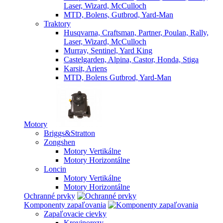
Laser, Wizard, McCulloch
MTD, Bolens, Gutbrod, Yard-Man
Traktory
Husqvarna, Craftsman, Partner, Poulan, Rally,
Laser, Wizard, McCulloch
Murray, Sentinel, Yard King
Castelgarden, Alpina, Castor, Honda, Stiga
Karsit, Ariens
MTD, Bolens Gutbrod, Yard-Man
Motory
Briggs&Stratton
Zongshen
Motory Vertikálne
Motory Horizontálne
Loncin
Motory Vertikálne
Motory Horizontálne
Ochranné prvky
Komponenty zapaľovania
Zapaľovacie cievky
Krovinorezy