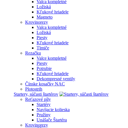
Valca kompletné
Ložiská
Kľukové hriadele
Magneto
Krovinorezy
Valca kompletné
Ložiská
Piesty
Kľukové hriadele
Tlmiče
Rezačku
Valce kompletné
Piesty
Potrubie
Kľukové hriadele
Dekompresné ventily
Čínske kosačky NAC
Plotostrih
Startery, súčasti štartérov
Reťazové píly
Startéry
Navíjacie kolieska
Pružiny
Unášače Štartéra
Krovinorezy