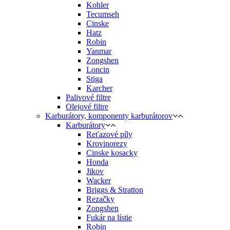
Kohler
Tecumseh
Cinske
Hatz
Robin
Yanmar
Zongshen
Loncin
Stiga
Karcher
Palivové filtre
Olejové filtre
Karburátory, komponenty karburátorov
Karburátory
Reťazové píly
Krovinorezy
Cinske kosacky
Honda
Jikov
Wacker
Briggs & Stratton
Rezačky
Zongshen
Fukár na lístie
Robin