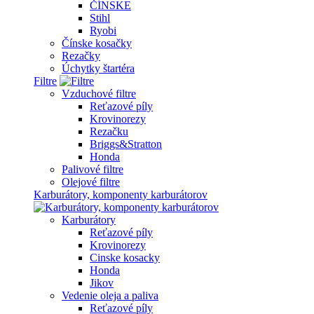
ČÍNSKE
Stihl
Ryobi
Čínske kosačky
Rezačky
Úchytky štartéra
Filtre
Vzduchové filtre
Reťazové píly
Krovinorezy
Rezačku
Briggs&Stratton
Honda
Palivové filtre
Olejové filtre
Karburátory, komponenty karburátorov
Karburátory
Reťazové píly
Krovinorezy
Cinske kosacky
Honda
Jikov
Vedenie oleja a paliva
Reťazové píly