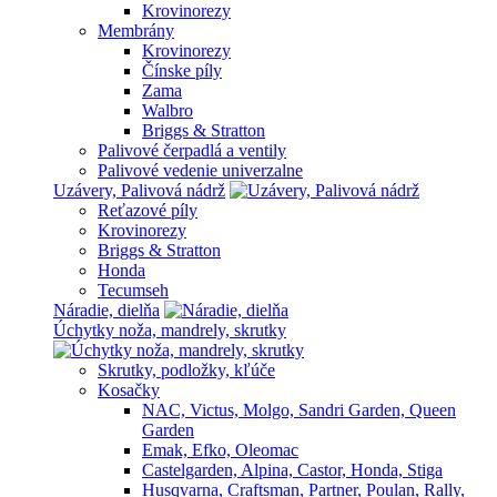
Krovinorezy
Membrány
Krovinorezy
Čínske píly
Zama
Walbro
Briggs & Stratton
Palivové čerpadlá a ventily
Palivové vedenie univerzalne
Uzávery, Palivová nádrž
Reťazové píly
Krovinorezy
Briggs & Stratton
Honda
Tecumseh
Náradie, dielňa
Úchytky noža, mandrely, skrutky
Skrutky, podložky, kľúče
Kosačky
NAC, Victus, Molgo, Sandri Garden, Queen
Garden
Emak, Efko, Oleomac
Castelgarden, Alpina, Castor, Honda, Stiga
Husqvarna, Craftsman, Partner, Poulan, Rally,