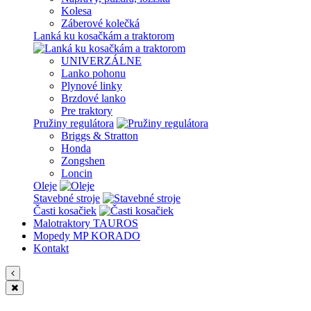
Kolesa
Záberové kolečká
Lanká ku kosačkám a traktorom
UNIVERZÁLNE
Lanko pohonu
Plynové linky
Brzdové lanko
Pre traktory
Pružiny regulátora
Briggs & Stratton
Honda
Zongshen
Loncin
Oleje
Stavebné stroje
Časti kosačiek
Malotraktory TAUROS
Mopedy MP KORADO
Kontakt