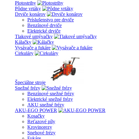
Plotostrihy
Pôdne vrtáky
Drviče konárov
Príslušenstvo pre drviče
Benzínové drviče
Elektrické drviče
Tlakové umývačky
Kálačky
Vysávače a fukáre
Cirkuláry
Špeciálne stroje
Snežné frézy
Benzínové snežné frézy
Elektrické snežné frézy
AKU snežné frézy
AKU-EGO POWER
Kosačky
Reťazové píly
Krovinorezy
Snehové frézy
Fukáre