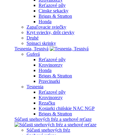
Reťazové píly
Cinske sekacky
Briggs & Stratton
Honda
Zapaľovacie sviečky
Kryt sviecky, drôt cievky
Druhé
Spinaci skrinky
Tesnenia, Tesnivá
Guferá
Reťazové píly
Krovinorezy
Honda
Briggs & Stratton
Przecinarki
Tesnenia
Reťazové píly
Krovinorezy
Rezačku
Kosiarki chińskie NAC NGP
Briggs & Stratton
Súčasti snehových fréz a snehové reťaze
Súčasti snehových fréz