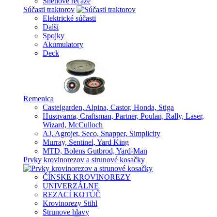
Snehové reťaze
Súčasti traktorov
Elektrické súčasti
Další
Spojky
Akumulatory
Deck
Remenica
Castelgarden, Alpina, Castor, Honda, Stiga
Husqvarna, Craftsman, Partner, Poulan, Rally, Laser,
Wizard, McCulloch
AJ, Agrojet, Seco, Snapper, Simplicity
Murray, Sentinel, Yard King
MTD, Bolens Gutbrod, Yard-Man
Prvky krovinorezov a strunové kosačky
ČÍNSKE KROVINOREZY
UNIVERZÁLNE
REZACÍ KOTÚČ
Krovinorezy Stihl
Strunove hlavy