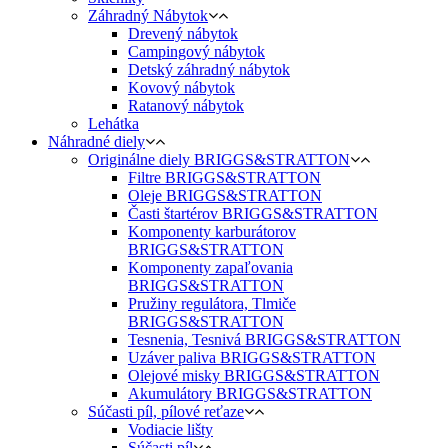
Záhradný Nábytok
Drevený nábytok
Campingový nábytok
Detský záhradný nábytok
Kovový nábytok
Ratanový nábytok
Lehátka
Náhradné diely
Originálne diely BRIGGS&STRATTON
Filtre BRIGGS&STRATTON
Oleje BRIGGS&STRATTON
Časti štartérov BRIGGS&STRATTON
Komponenty karburátorov
BRIGGS&STRATTON
Komponenty zapaľovania
BRIGGS&STRATTON
Pružiny regulátora, Tlmiče
BRIGGS&STRATTON
Tesnenia, Tesnivá BRIGGS&STRATTON
Uzáver paliva BRIGGS&STRATTON
Olejové misky BRIGGS&STRATTON
Akumulátory BRIGGS&STRATTON
Súčasti píl, pílové reťaze
Vodiacie lišty
Súčasti píl