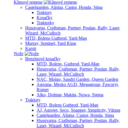
Klinové remene
Castelgarden, Alpina, Castor, Honda, Stiga
Traktory
Kosačky
Traktorky
Husqvarna, Craftsman, Partner, Poulan, Rally, Laser,
Wizard, McCulloch
MTD, Bolens Gutbrod, Yard-Man
Murray, Sentinel, Yard King
Karsit
Nože
Benzínové kosačky
MTD, Bolens, Gutbrod, Yard-Man
Husqvarna, Craftsman, Partner, Poulan, Rally,
Laser, Wizard, McCulloch
NAC, Molgo, Sandri Garden, Queen Garden
Agroma, Mesko AGD, Megagroup, Faworyt,
Romet
Alko, Dolmar, Makita, Nowa, Sigma
Traktory
MTD, Bolens Gutbrod, Yard-Man
AJ, Agrojet, Seco, Snapper, Simplicity, Viking
Castelgarden, Alpina, Castor, Honda, Stiga
Husqvarna, Craftsman, Partner, Poulan, Rally,
Laser, Wizard, McCulloch