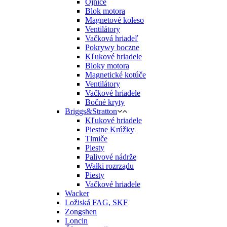
Ojnice
Blok motora
Magnetové koleso
Ventilátory
Vačková hriadeľ
Pokrywy boczne
Kľukové hriadele
Bloky motora
Magnetické kotúče
Ventilátory
Vačkové hriadele
Bočné kryty
Briggs&Stratton
Kľukové hriadele
Piestne Krúžky
Tlmiče
Piesty
Palivové nádrže
Wałki rozrządu
Piesty
Vačkové hriadele
Wacker
Ložiská FAG, SKF
Zongshen
Loncin