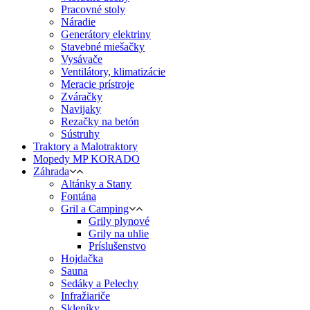
Pracovné stoly
Náradie
Generátory elektriny
Stavebné miešačky
Vysávače
Ventilátory, klimatizácie
Meracie prístroje
Zváračky
Navijaky
Rezačky na betón
Sústruhy
Traktory a Malotraktory
Mopedy MP KORADO
Záhrada
Altánky a Stany
Fontána
Gril a Camping
Grily plynové
Grily na uhlie
Príslušenstvo
Hojdačka
Sauna
Sedáky a Pelechy
Infražiariče
Skleníky