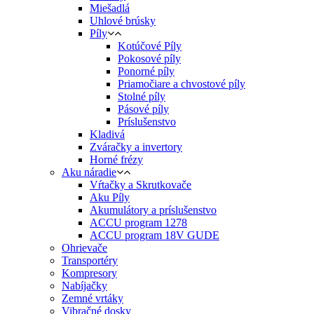
Miešadlá
Uhlové brúsky
Píly
Kotúčové Píly
Pokosové píly
Ponorné píly
Priamočiare a chvostové píly
Stolné píly
Pásové píly
Príslušenstvo
Kladivá
Zváračky a invertory
Horné frézy
Aku náradie
Vŕtačky a Skrutkovače
Aku Píly
Akumulátory a príslušenstvo
ACCU program 1278
ACCU program 18V GUDE
Ohrievače
Transportéry
Kompresory
Nabíjačky
Zemné vrtáky
Vibračné dosky