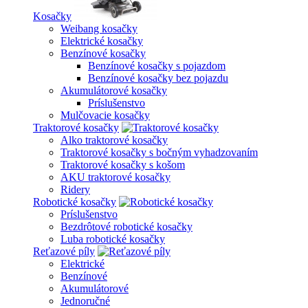
Kosačky
Weibang kosačky
Elektrické kosačky
Benzínové kosačky
Benzínové kosačky s pojazdom
Benzínové kosačky bez pojazdu
Akumulátorové kosačky
Príslušenstvo
Mulčovacie kosačky
Traktorové kosačky
Alko traktorové kosačky
Traktorové kosačky s bočným vyhadzovaním
Traktorové kosačky s košom
AKU traktorové kosačky
Ridery
Robotické kosačky
Príslušenstvo
Bezdrôtové robotické kosačky
Luba robotické kosačky
Reťazové píly
Elektrické
Benzínové
Akumulátorové
Jednoručné