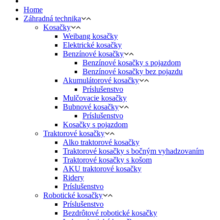
Home
Záhradná technika
Kosačky
Weibang kosačky
Elektrické kosačky
Benzínové kosačky
Benzínové kosačky s pojazdom
Benzínové kosačky bez pojazdu
Akumulátorové kosačky
Príslušenstvo
Mulčovacie kosačky
Bubnové kosačky
Príslušenstvo
Kosačky s pojazdom
Traktorové kosačky
Alko traktorové kosačky
Traktorové kosačky s bočným vyhadzovaním
Traktorové kosačky s košom
AKU traktorové kosačky
Ridery
Príslušenstvo
Robotické kosačky
Príslušenstvo
Bezdrôtové robotické kosačky