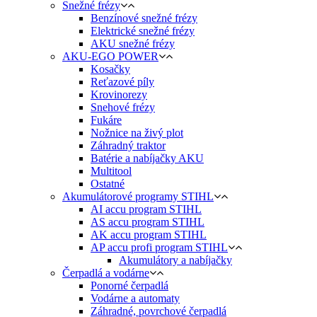
Snežné frézy
Benzínové snežné frézy
Elektrické snežné frézy
AKU snežné frézy
AKU-EGO POWER
Kosačky
Reťazové píly
Krovinorezy
Snehové frézy
Fukáre
Nožnice na živý plot
Záhradný traktor
Batérie a nabíjačky AKU
Multitool
Ostatné
Akumulátorové programy STIHL
AI accu program STIHL
AS accu program STIHL
AK accu program STIHL
AP accu profi program STIHL
Akumulátory a nabíjačky
Čerpadlá a vodárne
Ponorné čerpadlá
Vodárne a automaty
Záhradné, povrchové čerpadlá