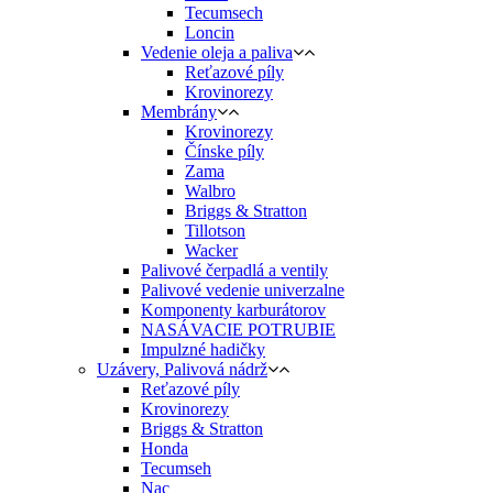
Tecumsech
Loncin
Vedenie oleja a paliva
Reťazové píly
Krovinorezy
Membrány
Krovinorezy
Čínske píly
Zama
Walbro
Briggs & Stratton
Tillotson
Wacker
Palivové čerpadlá a ventily
Palivové vedenie univerzalne
Komponenty karburátorov
NASÁVACIE POTRUBIE
Impulzné hadičky
Uzávery, Palivová nádrž
Reťazové píly
Krovinorezy
Briggs & Stratton
Honda
Tecumseh
Nac