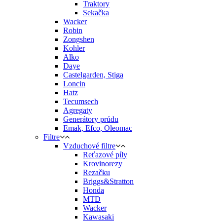
Traktory
Sekačka
Wacker
Robin
Zongshen
Kohler
Alko
Daye
Castelgarden, Stiga
Loncin
Hatz
Tecumsech
Agregaty
Generátory prúdu
Emak, Efco, Oleomac
Filtre
Vzduchové filtre
Reťazové píly
Krovinorezy
Rezačku
Briggs&Stratton
Honda
MTD
Wacker
Kawasaki