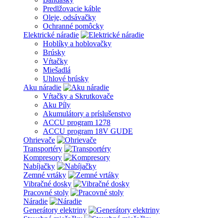
Predlžovacie káble
Oleje, odsávačky
Ochranné pomôcky
Elektrické náradie
Hoblíky a hoblovačky
Brúsky
Vŕtačky
Miešadlá
Uhlové brúsky
Aku náradie
Vŕtačky a Skrutkovače
Aku Píly
Akumulátory a príslušenstvo
ACCU program 1278
ACCU program 18V GUDE
Ohrievače
Transportéry
Kompresory
Nabíjačky
Zemné vrtáky
Vibračné dosky
Pracovné stoly
Náradie
Generátory elektriny