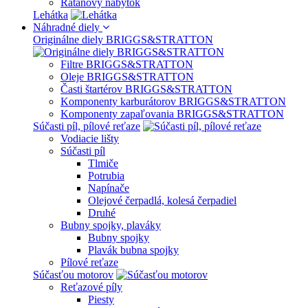
Ratanový nábytok
Lehátka
Náhradné diely
Originálne diely BRIGGS&STRATTON
Filtre BRIGGS&STRATTON
Oleje BRIGGS&STRATTON
Časti štartérov BRIGGS&STRATTON
Komponenty karburátorov BRIGGS&STRATTON
Komponenty zapaľovania BRIGGS&STRATTON
Súčasti píl, pílové reťaze
Vodiacie lišty
Súčasti píl
Tlmiče
Potrubia
Napínače
Olejové čerpadlá, kolesá čerpadiel
Druhé
Bubny spojky, plaváky
Bubny spojky
Plavák bubna spojky
Pílové reťaze
Súčasťou motorov
Reťazové píly
Piesty