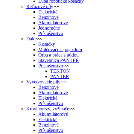
Luba robotické kosačky
Reťazové píly
Elektrické
Benzínové
Akumulátorové
Jednoručné
Príslušenstvo
Dakr
Kosačky
Mulčovače s pojazdom
Orba a práca s pôdou
Stavebnica PANTER
Príslušenstvo
TEKTON
PANTER
Vyvetvovacie píly
Benzínové
Akumulátorové
Elektrické
Príslušenstvo
Krovinorezy, vyžínače
Akumulátorové
Elektrické
Benzínové
Príslušenstvo