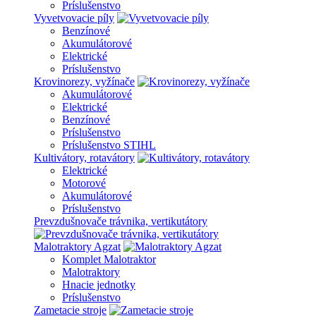
Príslušenstvo
Vyvetvovacie píly
Benzínové
Akumulátorové
Elektrické
Príslušenstvo
Krovinorezy, vyžínače
Akumulátorové
Elektrické
Benzínové
Príslušenstvo
Príslušenstvo STIHL
Kultivátory, rotavátory
Elektrické
Motorové
Akumulátorové
Príslušenstvo
Prevzdušnovače trávnika, vertikutátory
Malotraktory Agzat
Komplet Malotraktor
Malotraktory
Hnacie jednotky
Príslušenstvo
Zametacie stroje