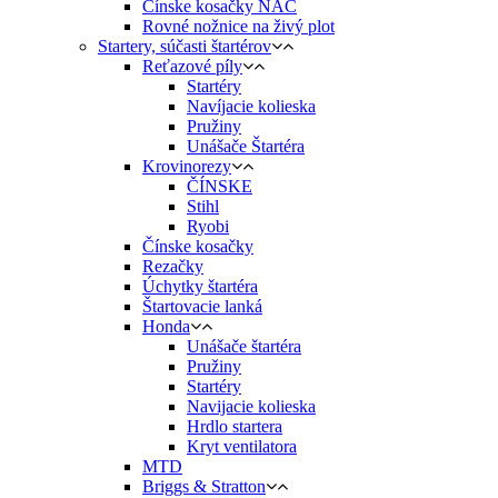
Čínske kosačky NAC
Rovné nožnice na živý plot
Startery, súčasti štartérov
Reťazové píly
Startéry
Navíjacie kolieska
Pružiny
Unášače Štartéra
Krovinorezy
ČÍNSKE
Stihl
Ryobi
Čínske kosačky
Rezačky
Úchytky štartéra
Štartovacie lanká
Honda
Unášače štartéra
Pružiny
Startéry
Navijacie kolieska
Hrdlo startera
Kryt ventilatora
MTD
Briggs & Stratton