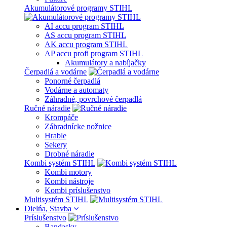
Akumulátorové programy STIHL
AI accu program STIHL
AS accu program STIHL
AK accu program STIHL
AP accu profi program STIHL
Akumulátory a nabíjačky
Čerpadlá a vodárne
Ponorné čerpadlá
Vodárne a automaty
Záhradné, povrchové čerpadlá
Ručné náradie
Krompáče
Záhradnícke nožnice
Hrable
Sekery
Drobné náradie
Kombi systém STIHL
Kombi motory
Kombi nástroje
Kombi príslušenstvo
Multisystém STIHL
Dielńa, Stavba
Príslušenstvo
Bandasky