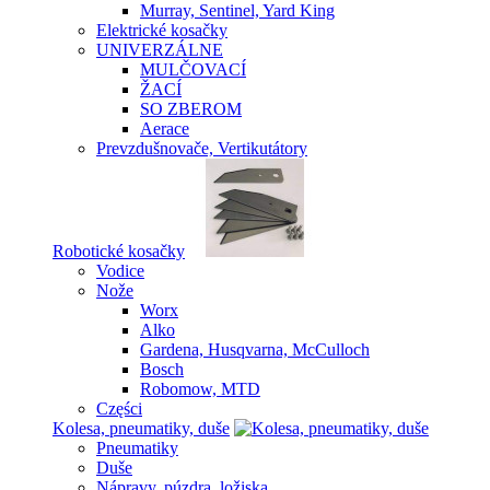
Murray, Sentinel, Yard King
Elektrické kosačky
UNIVERZÁLNE
MULČOVACÍ
ŽACÍ
SO ZBEROM
Aerace
Prevzdušnovače, Vertikutátory
Robotické kosačky
Vodice
Nože
Worx
Alko
Gardena, Husqvarna, McCulloch
Bosch
Robomow, MTD
Części
Kolesa, pneumatiky, duše
Pneumatiky
Duše
Nápravy, púzdra, ložiska