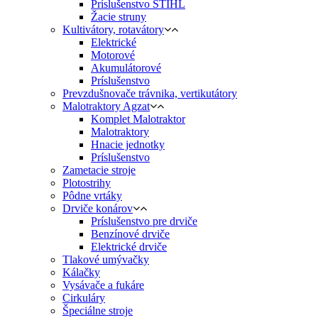
Príslušenstvo STIHL
Žacie struny
Kultivátory, rotavátory
Elektrické
Motorové
Akumulátorové
Príslušenstvo
Prevzdušnovače trávnika, vertikutátory
Malotraktory Agzat
Komplet Malotraktor
Malotraktory
Hnacie jednotky
Príslušenstvo
Zametacie stroje
Plotostrihy
Pôdne vrtáky
Drviče konárov
Príslušenstvo pre drviče
Benzínové drviče
Elektrické drviče
Tlakové umývačky
Kálačky
Vysávače a fukáre
Cirkuláry
Špeciálne stroje