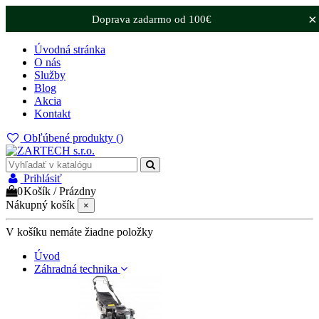
×
Doprava zadarmo od 100€
Úvodná stránka
O nás
Služby
Blog
Akcia
Kontakt
Obľúbené produkty (
)
Prihlásiť
0
Košík
/
Prázdny
Nákupný košík
×
V košíku nemáte žiadne položky
Úvod
Záhradná technika