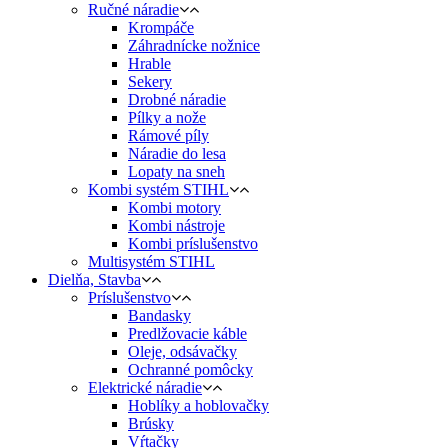
Ručné náradie
Krompáče
Záhradnícke nožnice
Hrable
Sekery
Drobné náradie
Pílky a nože
Rámové píly
Náradie do lesa
Lopaty na sneh
Kombi systém STIHL
Kombi motory
Kombi nástroje
Kombi príslušenstvo
Multisystém STIHL
Dielňa, Stavba
Príslušenstvo
Bandasky
Predlžovacie káble
Oleje, odsávačky
Ochranné pomôcky
Elektrické náradie
Hoblíky a hoblovačky
Brúsky
Vŕtačky