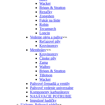
Wacker
Briggs & Stratton
Rezačky
Zongshen
Fukár na lístie
Robin
Tecumsech
Loncin
Vedenie oleja a paliva
Reťazové píly
Krovinorezy
Membrány
Krovinorezy
Čínske píly
Zama
Walbro
Briggs & Stratton
Tillotson
Wacker
Palivové čerpadlá a ventily
Palivové vedenie univerzalne
Komponenty karburátorov
NASÁVACIE POTRUBIE
Impulzné hadičky
Uzávery, Palivová nádrž