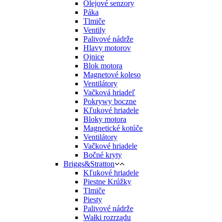
Olejové senzory
Páka
Tlmiče
Ventily
Palivové nádrže
Hlavy motorov
Ojnice
Blok motora
Magnetové koleso
Ventilátory
Vačková hriadeľ
Pokrywy boczne
Kľukové hriadele
Bloky motora
Magnetické kotúče
Ventilátory
Vačkové hriadele
Bočné kryty
Briggs&Stratton
Kľukové hriadele
Piestne Krúžky
Tlmiče
Piesty
Palivové nádrže
Wałki rozrządu