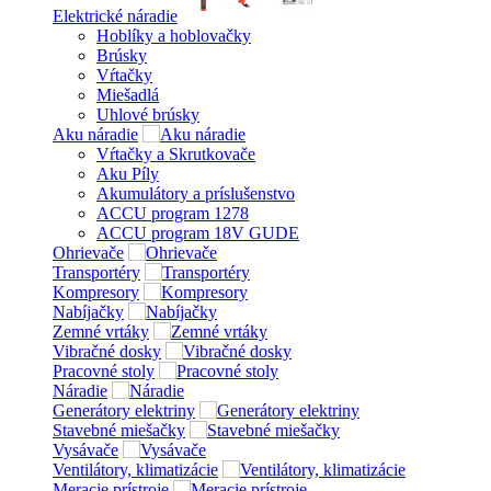
Elektrické náradie
Hoblíky a hoblovačky
Brúsky
Vŕtačky
Miešadlá
Uhlové brúsky
Aku náradie
Vŕtačky a Skrutkovače
Aku Píly
Akumulátory a príslušenstvo
ACCU program 1278
ACCU program 18V GUDE
Ohrievače
Transportéry
Kompresory
Nabíjačky
Zemné vrtáky
Vibračné dosky
Pracovné stoly
Náradie
Generátory elektriny
Stavebné miešačky
Vysávače
Ventilátory, klimatizácie
Meracie prístroje