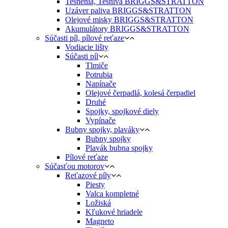
Tesnenia, Tesnivá BRIGGS&STRATTON
Uzáver paliva BRIGGS&STRATTON
Olejové misky BRIGGS&STRATTON
Akumulátory BRIGGS&STRATTON
Súčasti píl, pílové reťaze
Vodiacie lišty
Súčasti píl
Tlmiče
Potrubia
Napínače
Olejové čerpadlá, kolesá čerpadiel
Druhé
Spojky, spojkové diely
Vypínače
Bubny spojky, plaváky
Bubny spojky
Plavák bubna spojky
Pílové reťaze
Súčasťou motorov
Reťazové píly
Piesty
Valca kompletné
Ložiská
Kľukové hriadele
Magneto