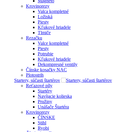
Magneto
Krovinorezy
Valca kompletné
Ložiská
Piesty
Kľukové hriadele
Tlmiče
Rezačku
Valce kompletné
Piesty
Potrubie
Kľukové hriadele
Dekompresné ventily
Čínske kosačky NAC
Plotostrih
Startery, súčasti štartérov
Reťazové píly
Startéry
Navíjacie kolieska
Pružiny
Unášače Štartéra
Krovinorezy
ČÍNSKE
Stihl
Ryobi