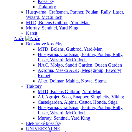
Kosačky
Traktorky
Husqvarna, Craftsman, Partner, Poulan, Rally, Laser,
Wizard, McCulloch
MTD, Bolens Gutbrod, Yard-Man
Murray, Sentinel, Yard King
Karsit
Nože
Benzínové kosačky
MTD, Bolens, Gutbrod, Yard-Man
Husqvarna, Craftsman, Partner, Poulan, Rally,
Laser, Wizard, McCulloch
NAC, Molgo, Sandri Garden, Queen Garden
Agroma, Mesko AGD, Megagroup, Faworyt,
Romet
Alko, Dolmar, Makita, Nowa, Sigma
Traktory
MTD, Bolens Gutbrod, Yard-Man
AJ, Agrojet, Seco, Snapper, Simplicity, Viking
Castelgarden, Alpina, Castor, Honda, Stiga
Husqvarna, Craftsman, Partner, Poulan, Rally,
Laser, Wizard, McCulloch
Murray, Sentinel, Yard King
Elektrické kosačky
UNIVERZÁLNE