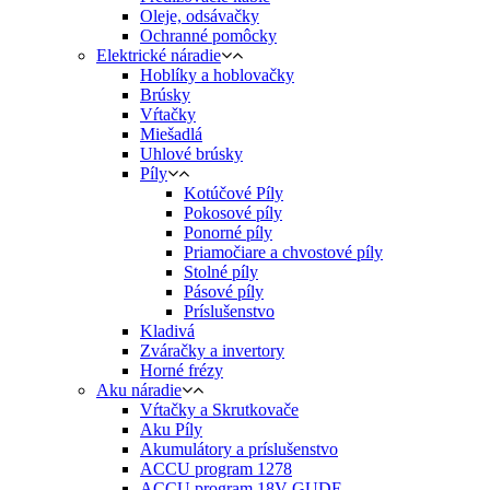
Oleje, odsávačky
Ochranné pomôcky
Elektrické náradie
Hoblíky a hoblovačky
Brúsky
Vŕtačky
Miešadlá
Uhlové brúsky
Píly
Kotúčové Píly
Pokosové píly
Ponorné píly
Priamočiare a chvostové píly
Stolné píly
Pásové píly
Príslušenstvo
Kladivá
Zváračky a invertory
Horné frézy
Aku náradie
Vŕtačky a Skrutkovače
Aku Píly
Akumulátory a príslušenstvo
ACCU program 1278
ACCU program 18V GUDE