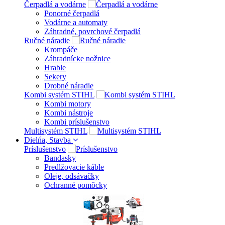
Čerpadlá a vodárne
Ponorné čerpadlá
Vodárne a automaty
Záhradné, povrchové čerpadlá
Ručné náradie
Krompáče
Záhradnícke nožnice
Hrable
Sekery
Drobné náradie
Kombi systém STIHL
Kombi motory
Kombi nástroje
Kombi príslušenstvo
Multisystém STIHL
Dielńa, Stavba
Príslušenstvo
Bandasky
Predlžovacie káble
Oleje, odsávačky
Ochranné pomôcky