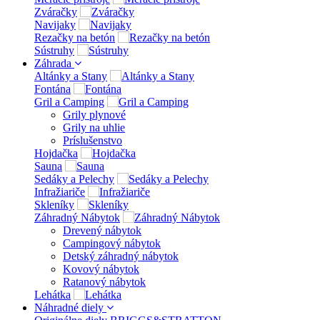
Zváračky
Navijaky
Rezačky na betón
Sústruhy
Záhrada
Altánky a Stany
Fontána
Gril a Camping
Grily plynové
Grily na uhlie
Príslušenstvo
Hojdačka
Sauna
Sedáky a Pelechy
Infražiariče
Skleníky
Záhradný Nábytok
Drevený nábytok
Campingový nábytok
Detský záhradný nábytok
Kovový nábytok
Ratanový nábytok
Lehátka
Náhradné diely