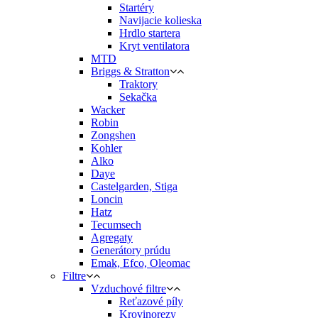
Startéry
Navijacie kolieska
Hrdlo startera
Kryt ventilatora
MTD
Briggs & Stratton
Traktory
Sekačka
Wacker
Robin
Zongshen
Kohler
Alko
Daye
Castelgarden, Stiga
Loncin
Hatz
Tecumsech
Agregaty
Generátory prúdu
Emak, Efco, Oleomac
Filtre
Vzduchové filtre
Reťazové píly
Krovinorezy