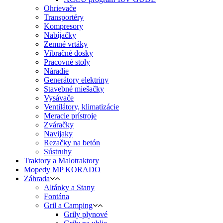
Ohrievače
Transportéry
Kompresory
Nabíjačky
Zemné vrtáky
Vibračné dosky
Pracovné stoly
Náradie
Generátory elektriny
Stavebné miešačky
Vysávače
Ventilátory, klimatizácie
Meracie prístroje
Zváračky
Navijaky
Rezačky na betón
Sústruhy
Traktory a Malotraktory
Mopedy MP KORADO
Záhrada
Altánky a Stany
Fontána
Gril a Camping
Grily plynové