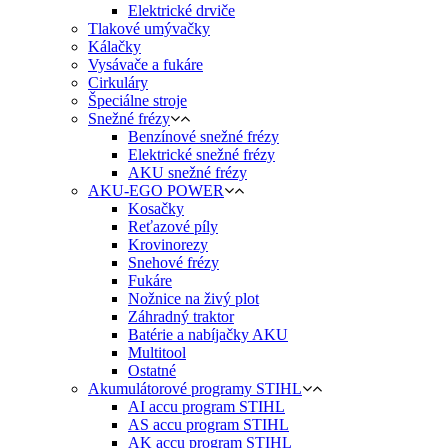
Elektrické drviče
Tlakové umývačky
Kálačky
Vysávače a fukáre
Cirkuláry
Špeciálne stroje
Snežné frézy
Benzínové snežné frézy
Elektrické snežné frézy
AKU snežné frézy
AKU-EGO POWER
Kosačky
Reťazové píly
Krovinorezy
Snehové frézy
Fukáre
Nožnice na živý plot
Záhradný traktor
Batérie a nabíjačky AKU
Multitool
Ostatné
Akumulátorové programy STIHL
AI accu program STIHL
AS accu program STIHL
AK accu program STIHL