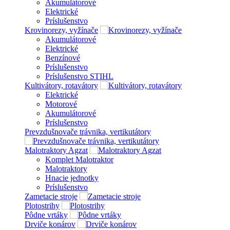
Akumulátorové
Elektrické
Príslušenstvo
Krovinorezy, vyžínače
Akumulátorové
Elektrické
Benzínové
Príslušenstvo
Príslušenstvo STIHL
Kultivátory, rotavátory
Elektrické
Motorové
Akumulátorové
Príslušenstvo
Prevzdušnovače trávnika, vertikutátory
Malotraktory Agzat
Komplet Malotraktor
Malotraktory
Hnacie jednotky
Príslušenstvo
Zametacie stroje
Plotostrihy
Pôdne vrtáky
Drviče konárov