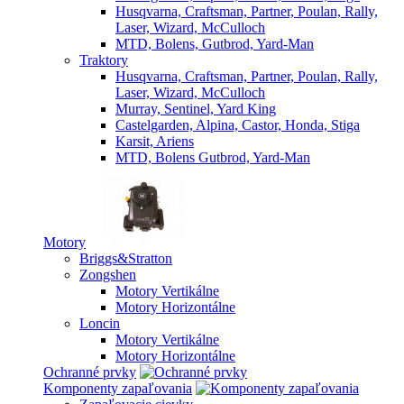
Husqvarna, Craftsman, Partner, Poulan, Rally,
Laser, Wizard, McCulloch
MTD, Bolens, Gutbrod, Yard-Man
Traktory
Husqvarna, Craftsman, Partner, Poulan, Rally,
Laser, Wizard, McCulloch
Murray, Sentinel, Yard King
Castelgarden, Alpina, Castor, Honda, Stiga
Karsit, Ariens
MTD, Bolens Gutbrod, Yard-Man
Motory
Briggs&Stratton
Zongshen
Motory Vertikálne
Motory Horizontálne
Loncin
Motory Vertikálne
Motory Horizontálne
Ochranné prvky
Komponenty zapaľovania