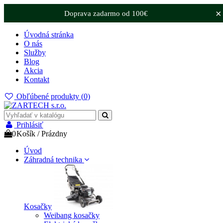
×
Doprava zadarmo od 100€
Úvodná stránka
O nás
Služby
Blog
Akcia
Kontakt
Obľúbené produkty (
0
)
Prihlásiť
0
Košík
/
Prázdny
Úvod
Záhradná technika
Kosačky
Weibang kosačky