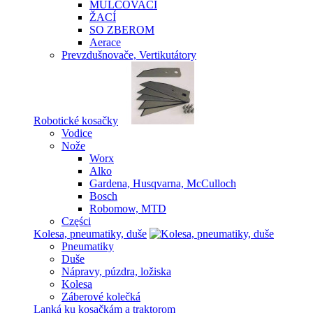
MULČOVACÍ
ŽACÍ
SO ZBEROM
Aerace
Prevzdušnovače, Vertikutátory
Robotické kosačky
Vodice
Nože
Worx
Alko
Gardena, Husqvarna, McCulloch
Bosch
Robomow, MTD
Części
Kolesa, pneumatiky, duše
Pneumatiky
Duše
Nápravy, púzdra, ložiska
Kolesa
Záberové kolečká
Lanká ku kosačkám a traktorom