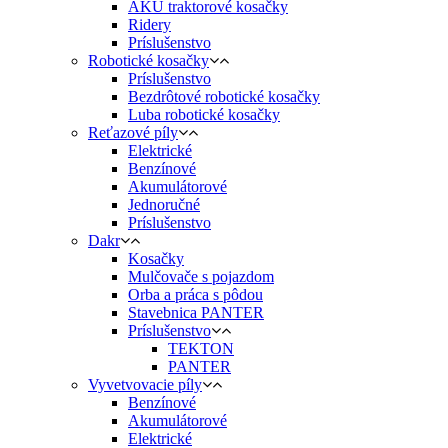
AKU traktorové kosačky
Ridery
Príslušenstvo
Robotické kosačky
Príslušenstvo
Bezdrôtové robotické kosačky
Luba robotické kosačky
Reťazové píly
Elektrické
Benzínové
Akumulátorové
Jednoručné
Príslušenstvo
Dakr
Kosačky
Mulčovače s pojazdom
Orba a práca s pôdou
Stavebnica PANTER
Príslušenstvo
TEKTON
PANTER
Vyvetvovacie píly
Benzínové
Akumulátorové
Elektrické