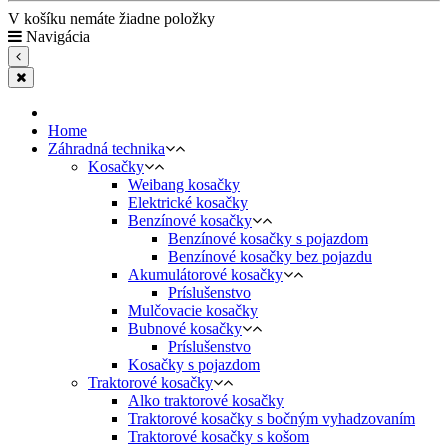
V košíku nemáte žiadne položky
Navigácia
Home
Záhradná technika
Kosačky
Weibang kosačky
Elektrické kosačky
Benzínové kosačky
Benzínové kosačky s pojazdom
Benzínové kosačky bez pojazdu
Akumulátorové kosačky
Príslušenstvo
Mulčovacie kosačky
Bubnové kosačky
Príslušenstvo
Kosačky s pojazdom
Traktorové kosačky
Alko traktorové kosačky
Traktorové kosačky s bočným vyhadzovaním
Traktorové kosačky s košom