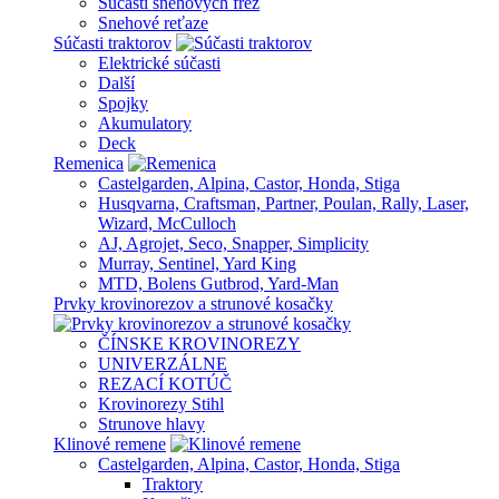
Súčasti snehových fréz
Snehové reťaze
Súčasti traktorov
Elektrické súčasti
Další
Spojky
Akumulatory
Deck
Remenica
Castelgarden, Alpina, Castor, Honda, Stiga
Husqvarna, Craftsman, Partner, Poulan, Rally, Laser,
Wizard, McCulloch
AJ, Agrojet, Seco, Snapper, Simplicity
Murray, Sentinel, Yard King
MTD, Bolens Gutbrod, Yard-Man
Prvky krovinorezov a strunové kosačky
ČÍNSKE KROVINOREZY
UNIVERZÁLNE
REZACÍ KOTÚČ
Krovinorezy Stihl
Strunove hlavy
Klinové remene
Castelgarden, Alpina, Castor, Honda, Stiga
Traktory