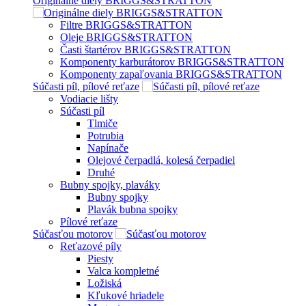
Originálne diely BRIGGS&STRATTON
Filtre BRIGGS&STRATTON
Oleje BRIGGS&STRATTON
Časti štartérov BRIGGS&STRATTON
Komponenty karburátorov BRIGGS&STRATTON
Komponenty zapaľovania BRIGGS&STRATTON
Súčasti píl, pílové reťaze
Vodiacie lišty
Súčasti píl
Tlmiče
Potrubia
Napínače
Olejové čerpadlá, kolesá čerpadiel
Druhé
Bubny spojky, plaváky
Bubny spojky
Plavák bubna spojky
Pílové reťaze
Súčasťou motorov
Reťazové píly
Piesty
Valca kompletné
Ložiská
Kľukové hriadele