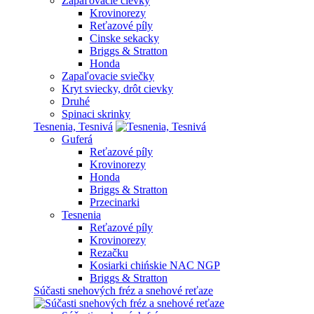
Zapaľovacie cievky
Krovinorezy
Reťazové píly
Cinske sekacky
Briggs & Stratton
Honda
Zapaľovacie sviečky
Kryt sviecky, drôt cievky
Druhé
Spinaci skrinky
Tesnenia, Tesnivá
Guferá
Reťazové píly
Krovinorezy
Honda
Briggs & Stratton
Przecinarki
Tesnenia
Reťazové píly
Krovinorezy
Rezačku
Kosiarki chińskie NAC NGP
Briggs & Stratton
Súčasti snehových fréz a snehové reťaze