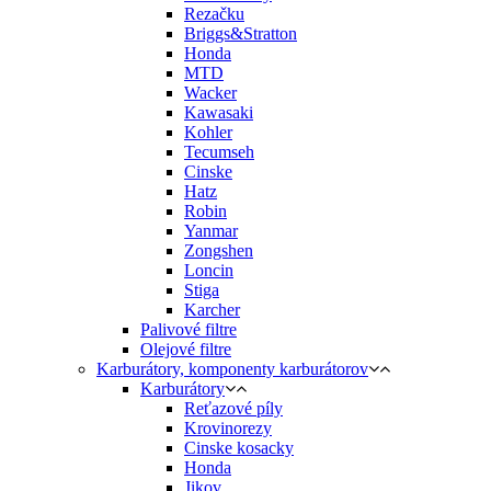
Rezačku
Briggs&Stratton
Honda
MTD
Wacker
Kawasaki
Kohler
Tecumseh
Cinske
Hatz
Robin
Yanmar
Zongshen
Loncin
Stiga
Karcher
Palivové filtre
Olejové filtre
Karburátory, komponenty karburátorov
Karburátory
Reťazové píly
Krovinorezy
Cinske kosacky
Honda
Jikov