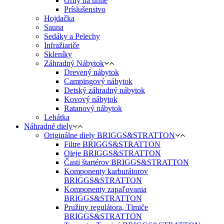
Grily na uhlie
Príslušenstvo
Hojdačka
Sauna
Sedáky a Pelechy
Infražiariče
Skleníky
Záhradný Nábytok
Drevený nábytok
Campingový nábytok
Detský záhradný nábytok
Kovový nábytok
Ratanový nábytok
Lehátka
Náhradné diely
Originálne diely BRIGGS&STRATTON
Filtre BRIGGS&STRATTON
Oleje BRIGGS&STRATTON
Časti štartérov BRIGGS&STRATTON
Komponenty karburátorov
BRIGGS&STRATTON
Komponenty zapaľovania
BRIGGS&STRATTON
Pružiny regulátora, Tlmiče
BRIGGS&STRATTON