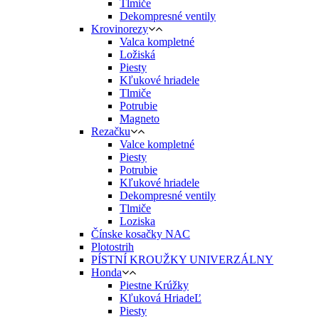
Tlmiče
Dekompresné ventily
Krovinorezy
Valca kompletné
Ložiská
Piesty
Kľukové hriadele
Tlmiče
Potrubie
Magneto
Rezačku
Valce kompletné
Piesty
Potrubie
Kľukové hriadele
Dekompresné ventily
Tlmiče
Loziska
Čínske kosačky NAC
Plotostrih
PÍSTNÍ KROUŽKY UNIVERZÁLNY
Honda
Piestne Krúžky
Kľuková HriadeĽ
Piesty