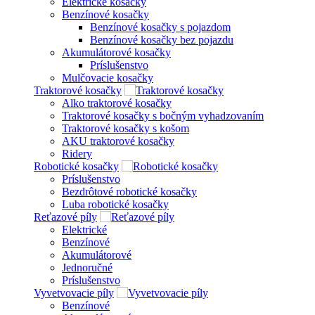
Elektrické kosačky
Benzínové kosačky
Benzínové kosačky s pojazdom
Benzínové kosačky bez pojazdu
Akumulátorové kosačky
Príslušenstvo
Mulčovacie kosačky
Traktorové kosačky
Alko traktorové kosačky
Traktorové kosačky s bočným vyhadzovaním
Traktorové kosačky s košom
AKU traktorové kosačky
Ridery
Robotické kosačky
Príslušenstvo
Bezdrôtové robotické kosačky
Luba robotické kosačky
Reťazové píly
Elektrické
Benzínové
Akumulátorové
Jednoručné
Príslušenstvo
Vyvetvovacie píly
Benzínové