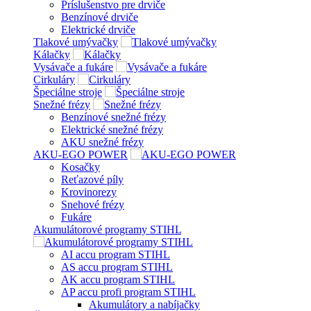
Príslušenstvo pre drviče
Benzínové drviče
Elektrické drviče
Tlakové umývačky
Kálačky
Vysávače a fukáre
Cirkuláry
Špeciálne stroje
Snežné frézy
Benzínové snežné frézy
Elektrické snežné frézy
AKU snežné frézy
AKU-EGO POWER
Kosačky
Reťazové píly
Krovinorezy
Snehové frézy
Fukáre
Akumulátorové programy STIHL
AI accu program STIHL
AS accu program STIHL
AK accu program STIHL
AP accu profi program STIHL
Akumulátory a nabíjačky