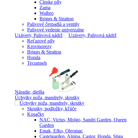
Čínske píly
Zama
Walbro
Briggs & Stratton
Palivové čerpadlá a ventily
Palivové vedenie univerzalne
Uzávery, Palivová nádrž
Reťazové píly
Krovinorezy
Briggs & Stratton
Honda
Tecumseh
Náradie, dielňa
Úchytky noža, mandrely, skrutky
Skrutky, podložky, kľúče
Kosačky
NAC, Victus, Molgo, Sandri Garden, Queen
Garden
Emak, Efko, Oleomac
Castelgarden, Alpina, Castor, Honda, Stiga