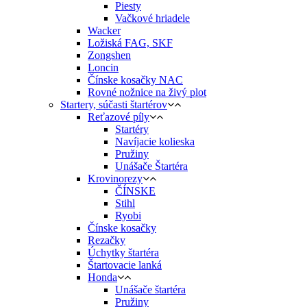
Piesty
Vačkové hriadele
Wacker
Ložiská FAG, SKF
Zongshen
Loncin
Čínske kosačky NAC
Rovné nožnice na živý plot
Startery, súčasti štartérov
Reťazové píly
Startéry
Navíjacie kolieska
Pružiny
Unášače Štartéra
Krovinorezy
ČÍNSKE
Stihl
Ryobi
Čínske kosačky
Rezačky
Úchytky štartéra
Štartovacie lanká
Honda
Unášače štartéra
Pružiny