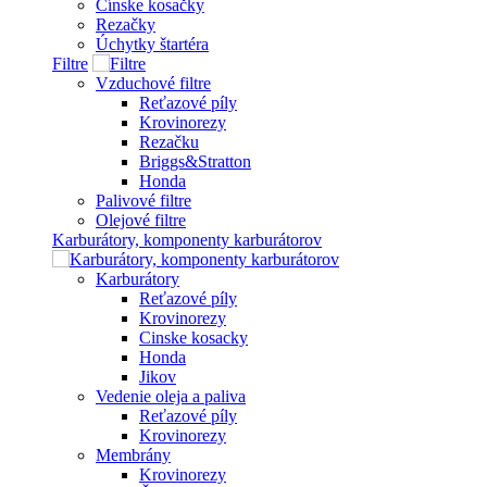
Čínske kosačky
Rezačky
Úchytky štartéra
Filtre
Vzduchové filtre
Reťazové píly
Krovinorezy
Rezačku
Briggs&Stratton
Honda
Palivové filtre
Olejové filtre
Karburátory, komponenty karburátorov
Karburátory
Reťazové píly
Krovinorezy
Cinske kosacky
Honda
Jikov
Vedenie oleja a paliva
Reťazové píly
Krovinorezy
Membrány
Krovinorezy