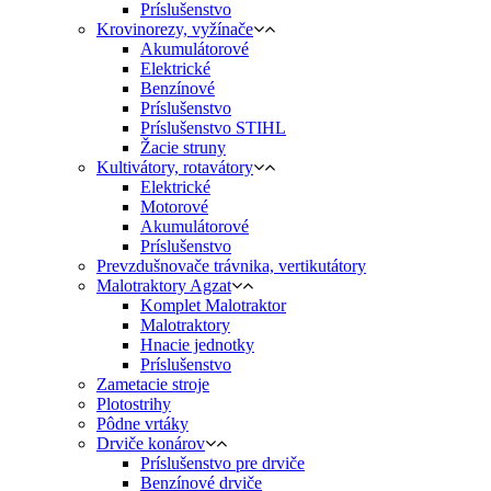
Príslušenstvo
Krovinorezy, vyžínače
Akumulátorové
Elektrické
Benzínové
Príslušenstvo
Príslušenstvo STIHL
Žacie struny
Kultivátory, rotavátory
Elektrické
Motorové
Akumulátorové
Príslušenstvo
Prevzdušnovače trávnika, vertikutátory
Malotraktory Agzat
Komplet Malotraktor
Malotraktory
Hnacie jednotky
Príslušenstvo
Zametacie stroje
Plotostrihy
Pôdne vrtáky
Drviče konárov
Príslušenstvo pre drviče
Benzínové drviče