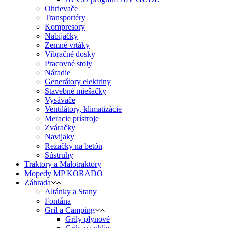
Ohrievače
Transportéry
Kompresory
Nabíjačky
Zemné vrtáky
Vibračné dosky
Pracovné stoly
Náradie
Generátory elektriny
Stavebné miešačky
Vysávače
Ventilátory, klimatizácie
Meracie prístroje
Zváračky
Navijaky
Rezačky na betón
Sústruhy
Traktory a Malotraktory
Mopedy MP KORADO
Záhrada
Altánky a Stany
Fontána
Gril a Camping
Grily plynové