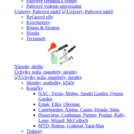
Palivové čerpadlá a ventily
Palivové vedenie univerzalne
Uzávery, Palivová nádrž
Reťazové píly
Krovinorezy
Briggs & Stratton
Honda
Tecumseh
Náradie, dielňa
Úchytky noža, mandrely, skrutky
Skrutky, podložky, kľúče
Kosačky
NAC, Victus, Molgo, Sandri Garden, Queen
Garden
Emak, Efko, Oleomac
Castelgarden, Alpina, Castor, Honda, Stiga
Husqvarna, Craftsman, Partner, Poulan, Rally,
Laser, Wizard, McCulloch
MTD, Bolens, Gutbrod, Yard-Man
Traktory