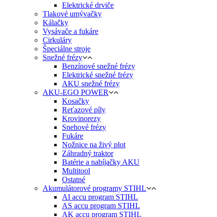
Elektrické drviče
Tlakové umývačky
Kálačky
Vysávače a fukáre
Cirkuláry
Špeciálne stroje
Snežné frézy
Benzínové snežné frézy
Elektrické snežné frézy
AKU snežné frézy
AKU-EGO POWER
Kosačky
Reťazové píly
Krovinorezy
Snehové frézy
Fukáre
Nožnice na živý plot
Záhradný traktor
Batérie a nabíjačky AKU
Multitool
Ostatné
Akumulátorové programy STIHL
AI accu program STIHL
AS accu program STIHL
AK accu program STIHL