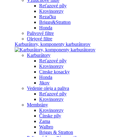
Vzduchové filtre
Reťazové píly
Krovinorezy
Rezačku
Briggs&Stratton
Honda
Palivové filtre
Olejové filtre
Karburátory, komponenty karburátorov
Karburátory
Reťazové píly
Krovinorezy
Cinske kosacky
Honda
Jikov
Vedenie oleja a paliva
Reťazové píly
Krovinorezy
Membrány
Krovinorezy
Čínske píly
Zama
Walbro
Briggs & Stratton