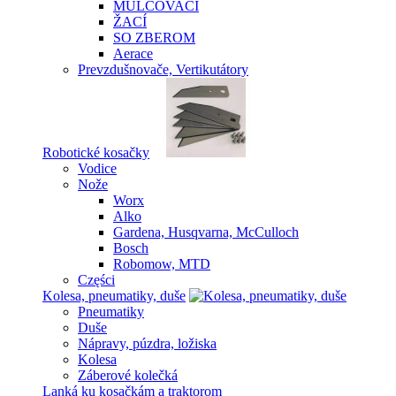
MULČOVACÍ
ŽACÍ
SO ZBEROM
Aerace
Prevzdušnovače, Vertikutátory
Robotické kosačky
Vodice
Nože
Worx
Alko
Gardena, Husqvarna, McCulloch
Bosch
Robomow, MTD
Części
Kolesa, pneumatiky, duše
Pneumatiky
Duše
Nápravy, púzdra, ložiska
Kolesa
Záberové kolečká
Lanká ku kosačkám a traktorom