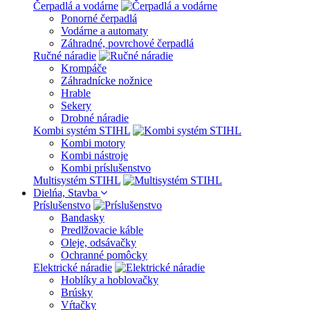
Čerpadlá a vodárne
Ponorné čerpadlá
Vodárne a automaty
Záhradné, povrchové čerpadlá
Ručné náradie
Krompáče
Záhradnícke nožnice
Hrable
Sekery
Drobné náradie
Kombi systém STIHL
Kombi motory
Kombi nástroje
Kombi príslušenstvo
Multisystém STIHL
Dielńa, Stavba
Príslušenstvo
Bandasky
Predlžovacie káble
Oleje, odsávačky
Ochranné pomôcky
Elektrické náradie
Hoblíky a hoblovačky
Brúsky
Vŕtačky