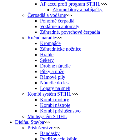
AP accu profi program STIHL
Akumulátory a nabíjačky
Čerpadlá a vodárne
Ponorné čerpadlá
Vodárne a automaty
Záhradné, povrchové čerpadlá
Ručné náradie
Krompáče
Záhradnícke nožnice
Hrable
Sekery
Drobné náradie
Pílky a nože
Rámové píly
Náradie do lesa
Lopaty na sneh
Kombi systém STIHL
Kombi motory
Kombi nástroje
Kombi príslušenstvo
Multisystém STIHL
Dielňa, Stavba
Príslušenstvo
Bandasky
Predlžovacie káble