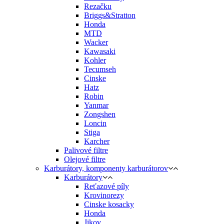
Rezačku
Briggs&Stratton
Honda
MTD
Wacker
Kawasaki
Kohler
Tecumseh
Cinske
Hatz
Robin
Yanmar
Zongshen
Loncin
Stiga
Karcher
Palivové filtre
Olejové filtre
Karburátory, komponenty karburátorov
Karburátory
Reťazové píly
Krovinorezy
Cinske kosacky
Honda
Jikov