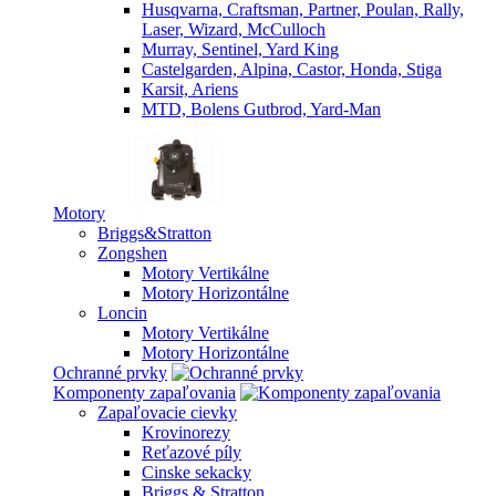
Husqvarna, Craftsman, Partner, Poulan, Rally,
Laser, Wizard, McCulloch
Murray, Sentinel, Yard King
Castelgarden, Alpina, Castor, Honda, Stiga
Karsit, Ariens
MTD, Bolens Gutbrod, Yard-Man
Motory
Briggs&Stratton
Zongshen
Motory Vertikálne
Motory Horizontálne
Loncin
Motory Vertikálne
Motory Horizontálne
Ochranné prvky
Komponenty zapaľovania
Zapaľovacie cievky
Krovinorezy
Reťazové píly
Cinske sekacky
Briggs & Stratton