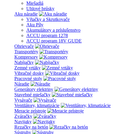
Miešadlá
Uhlové brúsky
Aku náradie
Vŕtačky a Skrutkovače
Aku Píly
Akumulátory a príslušenstvo
ACCU program 1278
ACCU program 18V GUDE
Ohrievače
Transportéry
Kompresory
Nabíjačky
Zemné vrtáky
Vibračné dosky
Pracovné stoly
Náradie
Generátory elektriny
Stavebné miešačky
Vysávače
Ventilátory, klimatizácie
Meracie prístroje
Zváračky
Navijaky
Rezačky na betón
Sústruhy