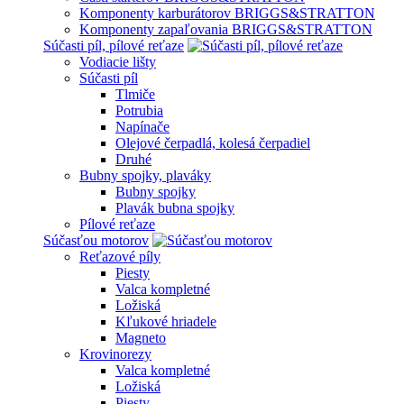
Komponenty karburátorov BRIGGS&STRATTON
Komponenty zapaľovania BRIGGS&STRATTON
Súčasti píl, pílové reťaze
Vodiacie lišty
Súčasti píl
Tlmiče
Potrubia
Napínače
Olejové čerpadlá, kolesá čerpadiel
Druhé
Bubny spojky, plaváky
Bubny spojky
Plavák bubna spojky
Pílové reťaze
Súčasťou motorov
Reťazové píly
Piesty
Valca kompletné
Ložiská
Kľukové hriadele
Magneto
Krovinorezy
Valca kompletné
Ložiská
Piesty