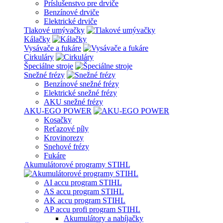
Príslušenstvo pre drviče
Benzínové drviče
Elektrické drviče
Tlakové umývačky
Kálačky
Vysávače a fukáre
Cirkuláry
Špeciálne stroje
Snežné frézy
Benzínové snežné frézy
Elektrické snežné frézy
AKU snežné frézy
AKU-EGO POWER
Kosačky
Reťazové píly
Krovinorezy
Snehové frézy
Fukáre
Akumulátorové programy STIHL
AI accu program STIHL
AS accu program STIHL
AK accu program STIHL
AP accu profi program STIHL
Akumulátory a nabíjačky