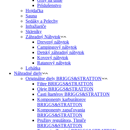
Grily na uhlie
Príslušenstvo
Hojdačka
Sauna
Sedáky a Pelechy
Infražiariče
Skleníky
Záhradný Nábytok
Drevený nábytok
Campingový nábytok
Detský záhradný nábytok
Kovový nábytok
Ratanový nábytok
Lehátka
Náhradné diely
Originálne diely BRIGGS&STRATTON
Filtre BRIGGS&STRATTON
Oleje BRIGGS&STRATTON
Časti štartérov BRIGGS&STRATTON
Komponenty karburátorov
BRIGGS&STRATTON
Komponenty zapaľovania
BRIGGS&STRATTON
Pružiny regulátora, Tlmiče
BRIGGS&STRATTON