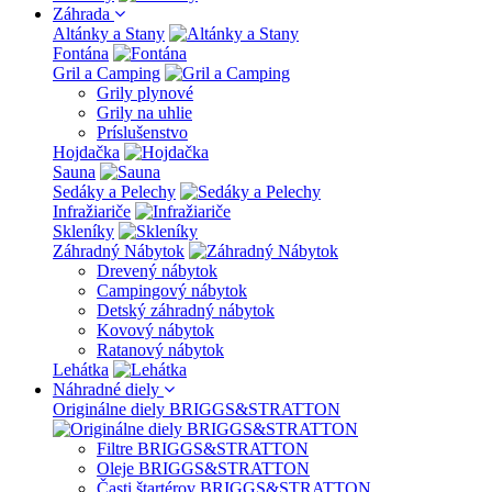
Záhrada
Altánky a Stany
Fontána
Gril a Camping
Grily plynové
Grily na uhlie
Príslušenstvo
Hojdačka
Sauna
Sedáky a Pelechy
Infražiariče
Skleníky
Záhradný Nábytok
Drevený nábytok
Campingový nábytok
Detský záhradný nábytok
Kovový nábytok
Ratanový nábytok
Lehátka
Náhradné diely
Originálne diely BRIGGS&STRATTON
Filtre BRIGGS&STRATTON
Oleje BRIGGS&STRATTON
Časti štartérov BRIGGS&STRATTON