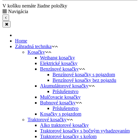
V košíku nemáte žiadne položky
Navigácia
Home
Záhradná technika
Kosačky
Weibang kosačky
Elektrické kosačky
Benzínové kosačky
Benzínové kosačky s pojazdom
Benzínové kosačky bez pojazdu
Akumulátorové kosačky
Príslušenstvo
Mulčovacie kosačky
Bubnové kosačky
Príslušenstvo
Kosačky s pojazdom
Traktorové kosačky
Alko traktorové kosačky
Traktorové kosačky s bočným vyhadzovaním
Traktorové kosačky s košom