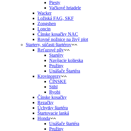
Piesty
Vačkové hriadele
Wacker
Ložiská FAG, SKF
Zongshen
Loncin
Čínske kosačky NAC
Rovné nožnice na živý plot
Startery, súčasti štartérov
Reťazové píly
Startéry
Navíjacie kolieska
Pružiny
Unášače Štartéra
Krovinorezy
ČÍNSKE
Stihl
Ryobi
Čínske kosačky
Rezačky
Úchytky štartéra
Štartovacie lanká
Honda
Unášače štartéra
Pružiny