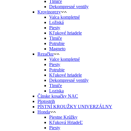
Tlmiče
Dekompresné ventily
Krovinorezy
Valca kompletné
Ložiská
Piesty
Kľukové hriadele
Tlmiče
Potrubie
Magneto
Rezačku
Valce kompletné
Piesty
Potrubie
Kľukové hriadele
Dekompresné ventily
Tlmiče
Loziska
Čínske kosačky NAC
Plotostrih
PÍSTNÍ KROUŽKY UNIVERZÁLNY
Honda
Piestne Krúžky
Kľuková HriadeĽ
Piesty