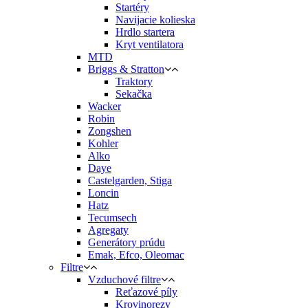
Startéry
Navijacie kolieska
Hrdlo startera
Kryt ventilatora
MTD
Briggs & Stratton
Traktory
Sekačka
Wacker
Robin
Zongshen
Kohler
Alko
Daye
Castelgarden, Stiga
Loncin
Hatz
Tecumsech
Agregaty
Generátory prúdu
Emak, Efco, Oleomac
Filtre
Vzduchové filtre
Reťazové píly
Krovinorezy