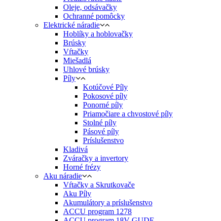
Oleje, odsávačky
Ochranné pomôcky
Elektrické náradie
Hoblíky a hoblovačky
Brúsky
Vŕtačky
Miešadlá
Uhlové brúsky
Píly
Kotúčové Píly
Pokosové píly
Ponorné píly
Priamočiare a chvostové píly
Stolné píly
Pásové píly
Príslušenstvo
Kladivá
Zváračky a invertory
Horné frézy
Aku náradie
Vŕtačky a Skrutkovače
Aku Píly
Akumulátory a príslušenstvo
ACCU program 1278
ACCU program 18V GUDE