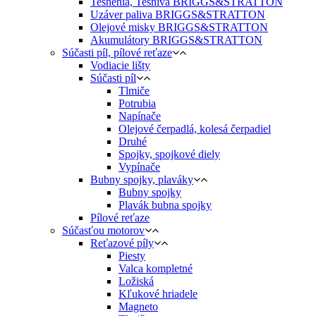
Tesnenia, Tesnivá BRIGGS&STRATTON
Uzáver paliva BRIGGS&STRATTON
Olejové misky BRIGGS&STRATTON
Akumulátory BRIGGS&STRATTON
Súčasti píl, pílové reťaze
Vodiacie lišty
Súčasti píl
Tlmiče
Potrubia
Napínače
Olejové čerpadlá, kolesá čerpadiel
Druhé
Spojky, spojkové diely
Vypínače
Bubny spojky, plaváky
Bubny spojky
Plavák bubna spojky
Pílové reťaze
Súčasťou motorov
Reťazové píly
Piesty
Valca kompletné
Ložiská
Kľukové hriadele
Magneto