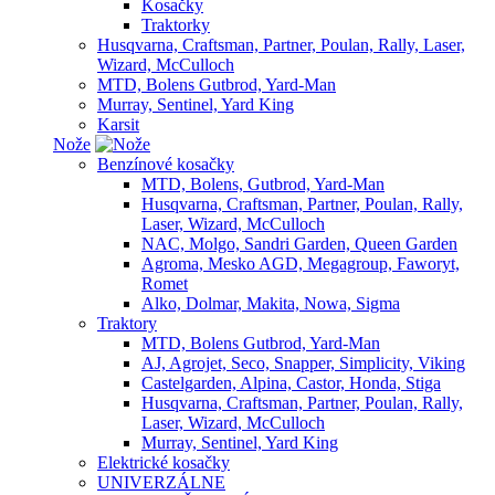
Kosačky
Traktorky
Husqvarna, Craftsman, Partner, Poulan, Rally, Laser,
Wizard, McCulloch
MTD, Bolens Gutbrod, Yard-Man
Murray, Sentinel, Yard King
Karsit
Nože
Benzínové kosačky
MTD, Bolens, Gutbrod, Yard-Man
Husqvarna, Craftsman, Partner, Poulan, Rally,
Laser, Wizard, McCulloch
NAC, Molgo, Sandri Garden, Queen Garden
Agroma, Mesko AGD, Megagroup, Faworyt,
Romet
Alko, Dolmar, Makita, Nowa, Sigma
Traktory
MTD, Bolens Gutbrod, Yard-Man
AJ, Agrojet, Seco, Snapper, Simplicity, Viking
Castelgarden, Alpina, Castor, Honda, Stiga
Husqvarna, Craftsman, Partner, Poulan, Rally,
Laser, Wizard, McCulloch
Murray, Sentinel, Yard King
Elektrické kosačky
UNIVERZÁLNE