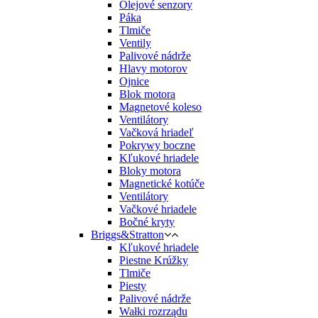
Olejové senzory
Páka
Tlmiče
Ventily
Palivové nádrže
Hlavy motorov
Ojnice
Blok motora
Magnetové koleso
Ventilátory
Vačková hriadeľ
Pokrywy boczne
Kľukové hriadele
Bloky motora
Magnetické kotúče
Ventilátory
Vačkové hriadele
Bočné kryty
Briggs&Stratton
Kľukové hriadele
Piestne Krúžky
Tlmiče
Piesty
Palivové nádrže
Wałki rozrządu