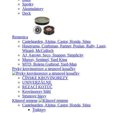
Spojky
Akumulatory
Deck
Remenica
Castelgarden, Alpina, Castor, Honda, Stiga
Husqvarna, Craftsman, Partner, Poulan, Rally, Laser,
Wizard, McCulloch
AJ, Agrojet, Seco, Snapper, Simplicity
Murray, Sentinel, Yard King
MTD, Bolens Gutbrod, Yard-Man
Prvky krovinorezov a strunové kosačky
ČÍNSKE KROVINOREZY
UNIVERZÁLNE
REZACÍ KOTÚČ
Krovinorezy Stihl
Strunove hlavy
Klinové remene
Castelgarden, Alpina, Castor, Honda, Stiga
Traktory