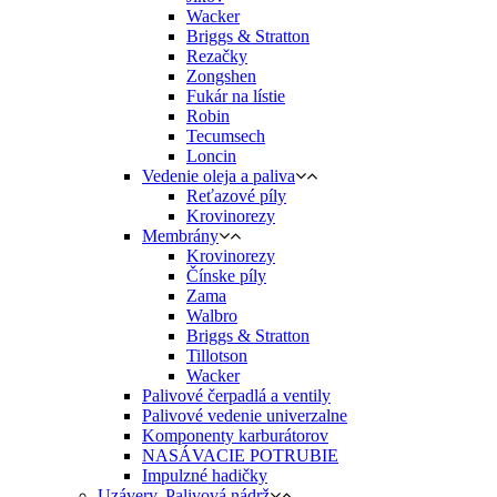
Wacker
Briggs & Stratton
Rezačky
Zongshen
Fukár na lístie
Robin
Tecumsech
Loncin
Vedenie oleja a paliva
Reťazové píly
Krovinorezy
Membrány
Krovinorezy
Čínske píly
Zama
Walbro
Briggs & Stratton
Tillotson
Wacker
Palivové čerpadlá a ventily
Palivové vedenie univerzalne
Komponenty karburátorov
NASÁVACIE POTRUBIE
Impulzné hadičky
Uzávery, Palivová nádrž