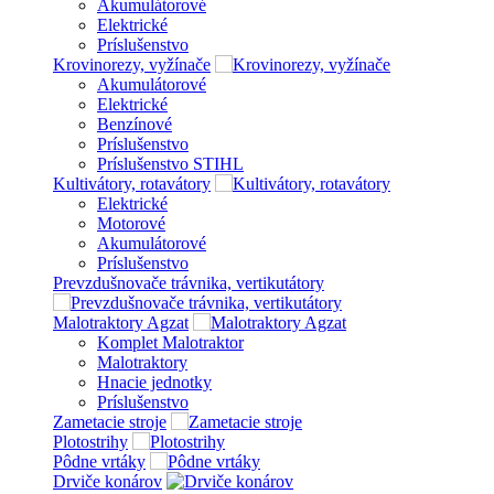
Akumulátorové
Elektrické
Príslušenstvo
Krovinorezy, vyžínače
Akumulátorové
Elektrické
Benzínové
Príslušenstvo
Príslušenstvo STIHL
Kultivátory, rotavátory
Elektrické
Motorové
Akumulátorové
Príslušenstvo
Prevzdušnovače trávnika, vertikutátory
Malotraktory Agzat
Komplet Malotraktor
Malotraktory
Hnacie jednotky
Príslušenstvo
Zametacie stroje
Plotostrihy
Pôdne vrtáky
Drviče konárov