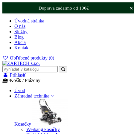
×
Doprava zadarmo od 100€
Úvodná stránka
O nás
Služby
Blog
Akcia
Kontakt
Obľúbené produkty (
0
)
Prihlásiť
0
Košík
/
Prázdny
Úvod
Záhradná technika
Kosačky
Weibang kosačky