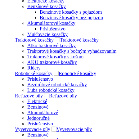
Elektrické kosačky
Benzínové kosačky
Benzínové kosačky s pojazdom
Benzínové kosačky bez pojazdu
Akumulátorové kosačky
Príslušenstvo
Mulčovacie kosačky
Traktorové kosačky
Alko traktorové kosačky
Traktorové kosačky s bočným vyhadzovaním
Traktorové kosačky s košom
AKU traktorové kosačky
Ridery
Robotické kosačky
Príslušenstvo
Bezdrôtové robotické kosačky
Luba robotické kosačky
Reťazové píly
Elektrické
Benzínové
Akumulátorové
Jednoručné
Príslušenstvo
Vyvetvovacie píly
Benzínové