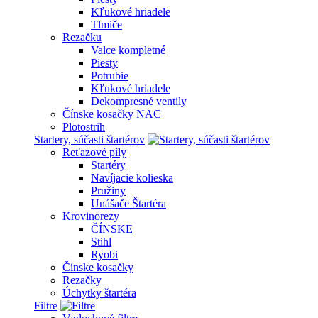
Kľukové hriadele
Tlmiče
Rezačku
Valce kompletné
Piesty
Potrubie
Kľukové hriadele
Dekompresné ventily
Čínske kosačky NAC
Plotostrih
Startery, súčasti štartérov
Reťazové píly
Startéry
Navíjacie kolieska
Pružiny
Unášače Štartéra
Krovinorezy
ČÍNSKE
Stihl
Ryobi
Čínske kosačky
Rezačky
Úchytky štartéra
Filtre