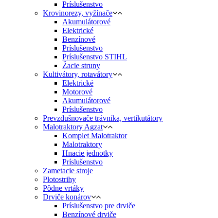
Príslušenstvo
Krovinorezy, vyžínače
Akumulátorové
Elektrické
Benzínové
Príslušenstvo
Príslušenstvo STIHL
Žacie struny
Kultivátory, rotavátory
Elektrické
Motorové
Akumulátorové
Príslušenstvo
Prevzdušnovače trávnika, vertikutátory
Malotraktory Agzat
Komplet Malotraktor
Malotraktory
Hnacie jednotky
Príslušenstvo
Zametacie stroje
Plotostrihy
Pôdne vrtáky
Drviče konárov
Príslušenstvo pre drviče
Benzínové drviče