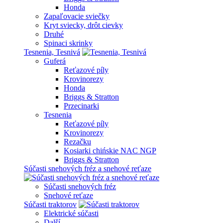
Honda
Zapaľovacie sviečky
Kryt sviecky, drôt cievky
Druhé
Spinaci skrinky
Tesnenia, Tesnivá
Guferá
Reťazové píly
Krovinorezy
Honda
Briggs & Stratton
Przecinarki
Tesnenia
Reťazové píly
Krovinorezy
Rezačku
Kosiarki chińskie NAC NGP
Briggs & Stratton
Súčasti snehových fréz a snehové reťaze
Súčasti snehových fréz
Snehové reťaze
Súčasti traktorov
Elektrické súčasti
Další