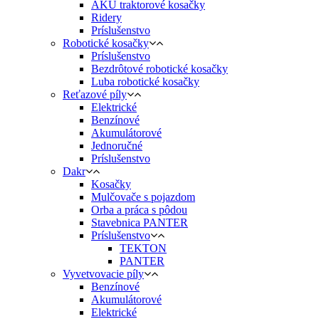
AKU traktorové kosačky
Ridery
Príslušenstvo
Robotické kosačky
Príslušenstvo
Bezdrôtové robotické kosačky
Luba robotické kosačky
Reťazové píly
Elektrické
Benzínové
Akumulátorové
Jednoručné
Príslušenstvo
Dakr
Kosačky
Mulčovače s pojazdom
Orba a práca s pôdou
Stavebnica PANTER
Príslušenstvo
TEKTON
PANTER
Vyvetvovacie píly
Benzínové
Akumulátorové
Elektrické