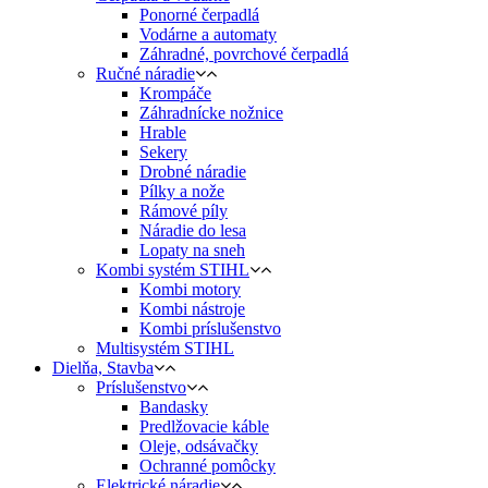
Ponorné čerpadlá
Vodárne a automaty
Záhradné, povrchové čerpadlá
Ručné náradie
Krompáče
Záhradnícke nožnice
Hrable
Sekery
Drobné náradie
Pílky a nože
Rámové píly
Náradie do lesa
Lopaty na sneh
Kombi systém STIHL
Kombi motory
Kombi nástroje
Kombi príslušenstvo
Multisystém STIHL
Dielňa, Stavba
Príslušenstvo
Bandasky
Predlžovacie káble
Oleje, odsávačky
Ochranné pomôcky
Elektrické náradie