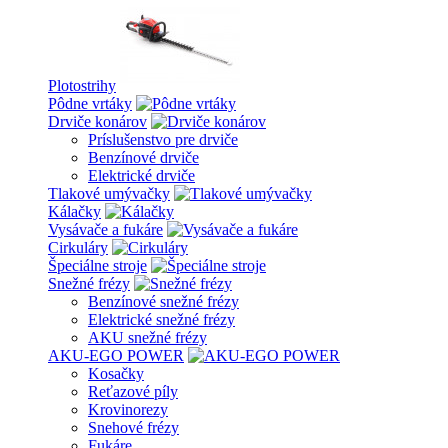
Plotostrihy
Pôdne vrtáky
Drviče konárov
Príslušenstvo pre drviče
Benzínové drviče
Elektrické drviče
Tlakové umývačky
Kálačky
Vysávače a fukáre
Cirkuláry
Špeciálne stroje
Snežné frézy
Benzínové snežné frézy
Elektrické snežné frézy
AKU snežné frézy
AKU-EGO POWER
Kosačky
Reťazové píly
Krovinorezy
Snehové frézy
Fukáre