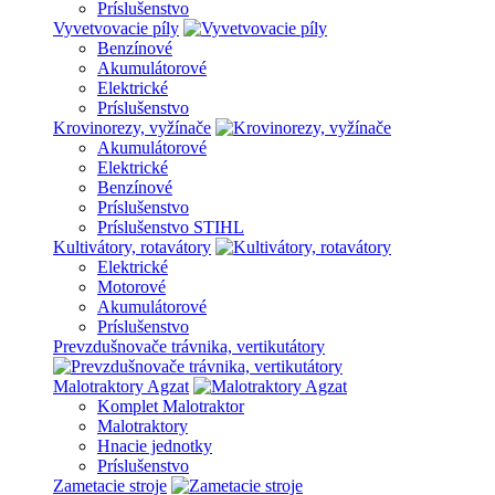
Príslušenstvo
Vyvetvovacie píly
Benzínové
Akumulátorové
Elektrické
Príslušenstvo
Krovinorezy, vyžínače
Akumulátorové
Elektrické
Benzínové
Príslušenstvo
Príslušenstvo STIHL
Kultivátory, rotavátory
Elektrické
Motorové
Akumulátorové
Príslušenstvo
Prevzdušnovače trávnika, vertikutátory
Malotraktory Agzat
Komplet Malotraktor
Malotraktory
Hnacie jednotky
Príslušenstvo
Zametacie stroje