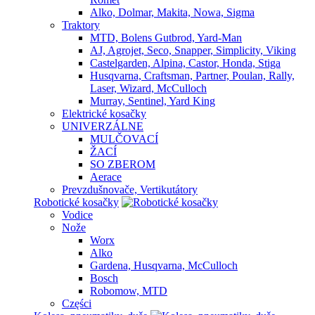
Alko, Dolmar, Makita, Nowa, Sigma
Traktory
MTD, Bolens Gutbrod, Yard-Man
AJ, Agrojet, Seco, Snapper, Simplicity, Viking
Castelgarden, Alpina, Castor, Honda, Stiga
Husqvarna, Craftsman, Partner, Poulan, Rally,
Laser, Wizard, McCulloch
Murray, Sentinel, Yard King
Elektrické kosačky
UNIVERZÁLNE
MULČOVACÍ
ŽACÍ
SO ZBEROM
Aerace
Prevzdušnovače, Vertikutátory
Robotické kosačky
Vodice
Nože
Worx
Alko
Gardena, Husqvarna, McCulloch
Bosch
Robomow, MTD
Części