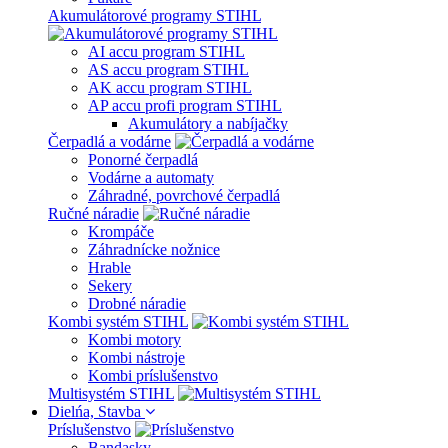
Akumulátorové programy STIHL
AI accu program STIHL
AS accu program STIHL
AK accu program STIHL
AP accu profi program STIHL
Akumulátory a nabíjačky
Čerpadlá a vodárne
Ponorné čerpadlá
Vodárne a automaty
Záhradné, povrchové čerpadlá
Ručné náradie
Krompáče
Záhradnícke nožnice
Hrable
Sekery
Drobné náradie
Kombi systém STIHL
Kombi motory
Kombi nástroje
Kombi príslušenstvo
Multisystém STIHL
Dielńa, Stavba
Príslušenstvo
Bandasky