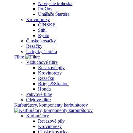
Navíjacie kolieska
Pružiny
Unášače Štartéra
Krovinorezy
ČÍNSKE
Stihl
Ryobi
Čínske kosačky
Rezačky
Úchytky štartéra
Filtre
Vzduchové filtre
Reťazové píly
Krovinorezy
Rezačku
Briggs&Stratton
Honda
Palivové filtre
Olejové filtre
Karburátory, komponenty karburátorov
Karburátory
Reťazové píly
Krovinorezy
Cinske kosacky