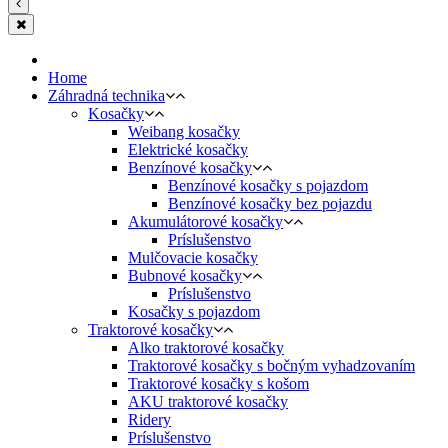
Home
Záhradná technika
Kosačky
Weibang kosačky
Elektrické kosačky
Benzínové kosačky
Benzínové kosačky s pojazdom
Benzínové kosačky bez pojazdu
Akumulátorové kosačky
Príslušenstvo
Mulčovacie kosačky
Bubnové kosačky
Príslušenstvo
Kosačky s pojazdom
Traktorové kosačky
Alko traktorové kosačky
Traktorové kosačky s bočným vyhadzovaním
Traktorové kosačky s košom
AKU traktorové kosačky
Ridery
Príslušenstvo