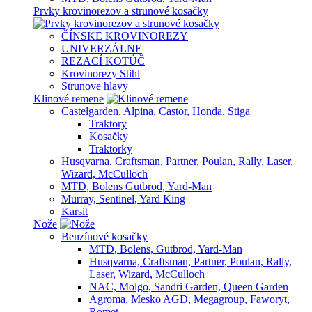
Prvky krovinorezov a strunové kosačky
ČÍNSKE KROVINOREZY
UNIVERZÁLNE
REZACÍ KOTÚČ
Krovinorezy Stihl
Strunove hlavy
Klinové remene
Castelgarden, Alpina, Castor, Honda, Stiga
Traktory
Kosačky
Traktorky
Husqvarna, Craftsman, Partner, Poulan, Rally, Laser,
Wizard, McCulloch
MTD, Bolens Gutbrod, Yard-Man
Murray, Sentinel, Yard King
Karsit
Nože
Benzínové kosačky
MTD, Bolens, Gutbrod, Yard-Man
Husqvarna, Craftsman, Partner, Poulan, Rally,
Laser, Wizard, McCulloch
NAC, Molgo, Sandri Garden, Queen Garden
Agroma, Mesko AGD, Megagroup, Faworyt,
Romet