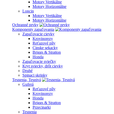
Motory Vertikálne
Motory Horizontálne
Loncin
Motory Vertikálne
Motory Horizontálne
Ochranné prvky
Komponenty zapaľovania
Zapaľovacie cievky
Krovinorezy
Reťazové píly
Cinske sekacky
Briggs & Stratton
Honda
Zapaľovacie sviečky
Kryt sviecky, drôt cievky
Druhé
Spinaci skrinky
Tesnenia, Tesnivá
Guferá
Reťazové píly
Krovinorezy
Honda
Briggs & Stratton
Przecinarki
Tesnenia