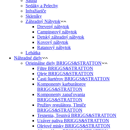
Sauna
Sedáky a Pelechy
Infražiariče
Skleníky
Záhradný Nábytok
Drevený nábytok
Campingový nábytok
Detský záhradný nábytok
Kovový nábytok
Ratanový nábytok
Lehátka
Náhradné diely
Originálne diely BRIGGS&STRATTON
Filtre BRIGGS&STRATTON
Oleje BRIGGS&STRATTON
Časti štartérov BRIGGS&STRATTON
Komponenty karburátorov
BRIGGS&STRATTON
Komponenty zapaľovania
BRIGGS&STRATTON
Pružiny regulátora, Tlmiče
BRIGGS&STRATTON
Tesnenia, Tesnivá BRIGGS&STRATTON
Uzáver paliva BRIGGS&STRATTON
Olejové misky BRIGGS&STRATTON