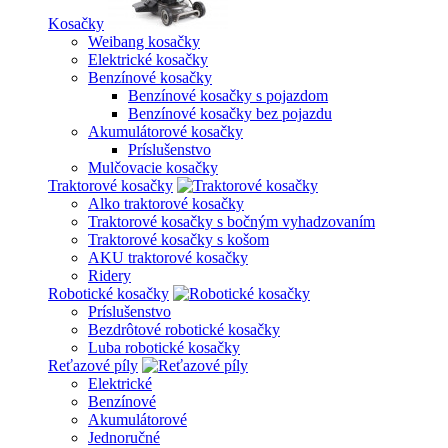
Kosačky
Weibang kosačky
Elektrické kosačky
Benzínové kosačky
Benzínové kosačky s pojazdom
Benzínové kosačky bez pojazdu
Akumulátorové kosačky
Príslušenstvo
Mulčovacie kosačky
Traktorové kosačky
Alko traktorové kosačky
Traktorové kosačky s bočným vyhadzovaním
Traktorové kosačky s košom
AKU traktorové kosačky
Ridery
Robotické kosačky
Príslušenstvo
Bezdrôtové robotické kosačky
Luba robotické kosačky
Reťazové píly
Elektrické
Benzínové
Akumulátorové
Jednoručné