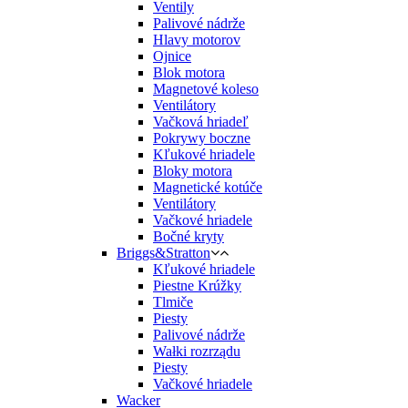
Ventily
Palivové nádrže
Hlavy motorov
Ojnice
Blok motora
Magnetové koleso
Ventilátory
Vačková hriadeľ
Pokrywy boczne
Kľukové hriadele
Bloky motora
Magnetické kotúče
Ventilátory
Vačkové hriadele
Bočné kryty
Briggs&Stratton
Kľukové hriadele
Piestne Krúžky
Tlmiče
Piesty
Palivové nádrže
Wałki rozrządu
Piesty
Vačkové hriadele
Wacker