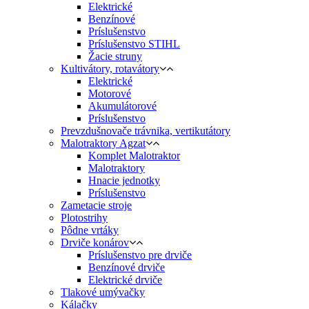
Elektrické
Benzínové
Príslušenstvo
Príslušenstvo STIHL
Žacie struny
Kultivátory, rotavátory
Elektrické
Motorové
Akumulátorové
Príslušenstvo
Prevzdušnovače trávnika, vertikutátory
Malotraktory Agzat
Komplet Malotraktor
Malotraktory
Hnacie jednotky
Príslušenstvo
Zametacie stroje
Plotostrihy
Pôdne vrtáky
Drviče konárov
Príslušenstvo pre drviče
Benzínové drviče
Elektrické drviče
Tlakové umývačky
Kálačky