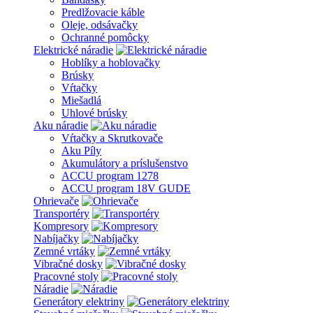
Predlžovacie káble
Oleje, odsávačky
Ochranné pomôcky
Elektrické náradie
Hoblíky a hoblovačky
Brúsky
Vŕtačky
Miešadlá
Uhlové brúsky
Aku náradie
Vŕtačky a Skrutkovače
Aku Píly
Akumulátory a príslušenstvo
ACCU program 1278
ACCU program 18V GUDE
Ohrievače
Transportéry
Kompresory
Nabíjačky
Zemné vrtáky
Vibračné dosky
Pracovné stoly
Náradie
Generátory elektriny