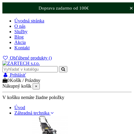
×
Doprava zadarmo od 100€
Úvodná stránka
O nás
Služby
Blog
Akcia
Kontakt
Obľúbené produkty (
)
Prihlásiť
0
Košík
/
Prázdny
Nákupný košík
×
V košíku nemáte žiadne položky
Úvod
Záhradná technika