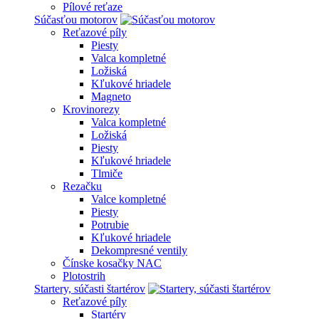
Pílové reťaze
Súčasťou motorov
Reťazové píly
Piesty
Valca kompletné
Ložiská
Kľukové hriadele
Magneto
Krovinorezy
Valca kompletné
Ložiská
Piesty
Kľukové hriadele
Tlmiče
Rezačku
Valce kompletné
Piesty
Potrubie
Kľukové hriadele
Dekompresné ventily
Čínske kosačky NAC
Plotostrih
Startery, súčasti štartérov
Reťazové píly
Startéry