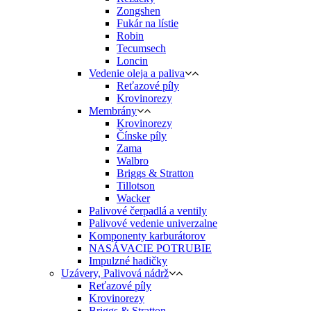
Zongshen
Fukár na lístie
Robin
Tecumsech
Loncin
Vedenie oleja a paliva
Reťazové píly
Krovinorezy
Membrány
Krovinorezy
Čínske píly
Zama
Walbro
Briggs & Stratton
Tillotson
Wacker
Palivové čerpadlá a ventily
Palivové vedenie univerzalne
Komponenty karburátorov
NASÁVACIE POTRUBIE
Impulzné hadičky
Uzávery, Palivová nádrž
Reťazové píly
Krovinorezy
Briggs & Stratton