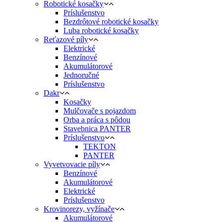
Robotické kosačky
Príslušenstvo
Bezdrôtové robotické kosačky
Luba robotické kosačky
Reťazové píly
Elektrické
Benzínové
Akumulátorové
Jednoručné
Príslušenstvo
Dakr
Kosačky
Mulčovače s pojazdom
Orba a práca s pôdou
Stavebnica PANTER
Príslušenstvo
TEKTON
PANTER
Vyvetvovacie píly
Benzínové
Akumulátorové
Elektrické
Príslušenstvo
Krovinorezy, vyžínače
Akumulátorové