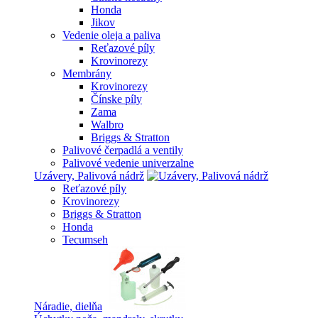
Honda
Jikov
Vedenie oleja a paliva
Reťazové píly
Krovinorezy
Membrány
Krovinorezy
Čínske píly
Zama
Walbro
Briggs & Stratton
Palivové čerpadlá a ventily
Palivové vedenie univerzalne
Uzávery, Palivová nádrž
Reťazové píly
Krovinorezy
Briggs & Stratton
Honda
Tecumseh
Náradie, dielňa