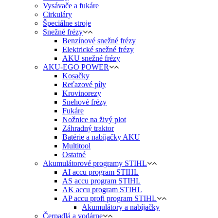
Vysávače a fukáre
Cirkuláry
Špeciálne stroje
Snežné frézy
Benzínové snežné frézy
Elektrické snežné frézy
AKU snežné frézy
AKU-EGO POWER
Kosačky
Reťazové píly
Krovinorezy
Snehové frézy
Fukáre
Nožnice na živý plot
Záhradný traktor
Batérie a nabíjačky AKU
Multitool
Ostatné
Akumulátorové programy STIHL
AI accu program STIHL
AS accu program STIHL
AK accu program STIHL
AP accu profi program STIHL
Akumulátory a nabíjačky
Čerpadlá a vodárne