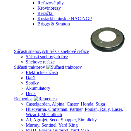
Reťazové píly
Krovinorezy
Rezačku
Kosiarki chińskie NAC NGP
Briggs & Stratton
Súčasti snehových fréz a snehové reťaze
Súčasti snehových fréz
Snehové reťaze
Súčasti traktorov
Elektrické súčasti
Další
Spojky
Akumulatory
Deck
Remenica
Castelgarden, Alpina, Castor, Honda, Stiga
Husqvarna, Craftsman, Partner, Poulan, Rally, Laser,
Wizard, McCulloch
AJ, Agrojet, Seco, Snapper, Simplicity
Murray, Sentinel, Yard King
MTD, Bolens Gutbrod, Yard-Man