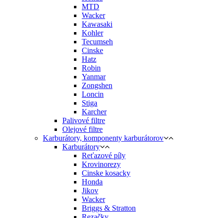
MTD
Wacker
Kawasaki
Kohler
Tecumseh
Cinske
Hatz
Robin
Yanmar
Zongshen
Loncin
Stiga
Karcher
Palivové filtre
Olejové filtre
Karburátory, komponenty karburátorov
Karburátory
Reťazové píly
Krovinorezy
Cinske kosacky
Honda
Jikov
Wacker
Briggs & Stratton
Rezačky