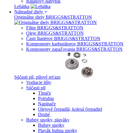
Ratanový nábytok
Lehátka
Náhradné diely
Originálne diely BRIGGS&STRATTON
Filtre BRIGGS&STRATTON
Oleje BRIGGS&STRATTON
Časti štartérov BRIGGS&STRATTON
Komponenty karburátorov BRIGGS&STRATTON
Komponenty zapaľovania BRIGGS&STRATTON
Súčasti píl, pílové reťaze
Vodiacie lišty
Súčasti píl
Tlmiče
Potrubia
Napínače
Olejové čerpadlá, kolesá čerpadiel
Druhé
Bubny spojky, plaváky
Bubny spojky
Plavák bubna spojky