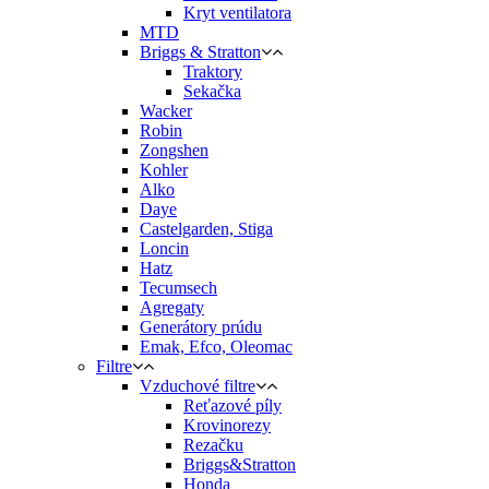
Kryt ventilatora
MTD
Briggs & Stratton
Traktory
Sekačka
Wacker
Robin
Zongshen
Kohler
Alko
Daye
Castelgarden, Stiga
Loncin
Hatz
Tecumsech
Agregaty
Generátory prúdu
Emak, Efco, Oleomac
Filtre
Vzduchové filtre
Reťazové píly
Krovinorezy
Rezačku
Briggs&Stratton
Honda