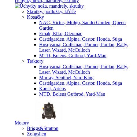
Úchytky noža, mandrely, skrutky
Skrutky, podložky, kľúče
Kosačky
NAC, Victus, Molgo, Sandri Garden, Queen
Garden
Emak, Efko, Oleomac
Castelgarden, Alpina, Castor, Honda, Stiga
Husqvarna, Craftsman, Partner, Poulan, Rally,
Laser, Wizard, McCulloch
MTD, Bolens, Gutbrod, Yard-Man
Traktory
Husqvarna, Craftsman, Partner, Poulan, Rally,
Laser, Wizard, McCulloch
Murray, Sentinel, Yard King
Castelgarden, Alpina, Castor, Honda, Stiga
Karsit, Ariens
MTD, Bolens Gutbrod, Yard-Man
Motory
Briggs&Stratton
Zongshen