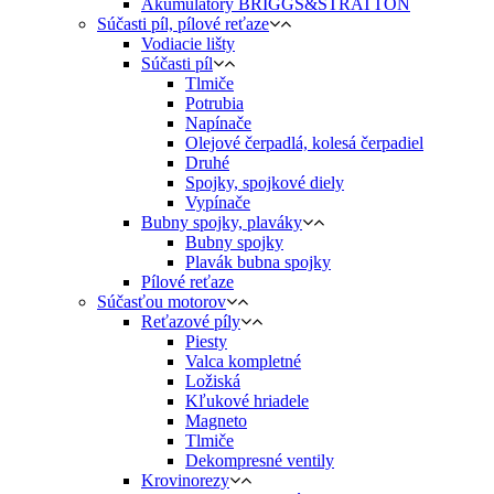
Akumulátory BRIGGS&STRATTON
Súčasti píl, pílové reťaze
Vodiacie lišty
Súčasti píl
Tlmiče
Potrubia
Napínače
Olejové čerpadlá, kolesá čerpadiel
Druhé
Spojky, spojkové diely
Vypínače
Bubny spojky, plaváky
Bubny spojky
Plavák bubna spojky
Pílové reťaze
Súčasťou motorov
Reťazové píly
Piesty
Valca kompletné
Ložiská
Kľukové hriadele
Magneto
Tlmiče
Dekompresné ventily
Krovinorezy