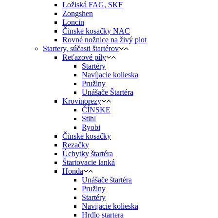
Ložiská FAG, SKF
Zongshen
Loncin
Čínske kosačky NAC
Rovné nožnice na živý plot
Startery, súčasti štartérov
Reťazové píly
Startéry
Navíjacie kolieska
Pružiny
Unášače Štartéra
Krovinorezy
ČÍNSKE
Stihl
Ryobi
Čínske kosačky
Rezačky
Úchytky štartéra
Štartovacie lanká
Honda
Unášače štartéra
Pružiny
Startéry
Navijacie kolieska
Hrdlo startera