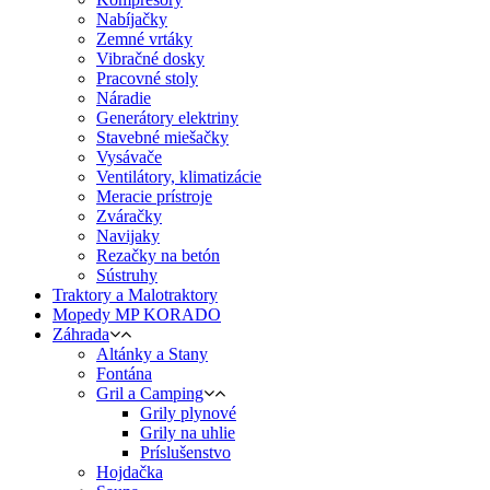
Nabíjačky
Zemné vrtáky
Vibračné dosky
Pracovné stoly
Náradie
Generátory elektriny
Stavebné miešačky
Vysávače
Ventilátory, klimatizácie
Meracie prístroje
Zváračky
Navijaky
Rezačky na betón
Sústruhy
Traktory a Malotraktory
Mopedy MP KORADO
Záhrada
Altánky a Stany
Fontána
Gril a Camping
Grily plynové
Grily na uhlie
Príslušenstvo
Hojdačka