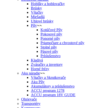
Hoblíky a hoblovačky
Brúsky
Vŕtačky
Miešadlá
Uhlové brúsky
Píly
Kotúčové Píly
Pokosové píly
Ponorné píly
Priamočiare a chvostové píly
Stolné píly
Pásové píly
Príslušenstvo
Kladivá
Zváračky a invertory
Horné frézy
Aku náradie
Vŕtačky a Skrutkovače
Aku Píly
Akumulátory a príslušenstvo
ACCU program 1278
ACCU program 18V GUDE
Ohrievače
Transportéry
Kompresory