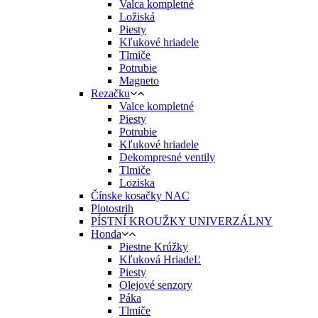
Valca kompletné
Ložiská
Piesty
Kľukové hriadele
Tlmiče
Potrubie
Magneto
Rezačku
Valce kompletné
Piesty
Potrubie
Kľukové hriadele
Dekompresné ventily
Tlmiče
Loziska
Čínske kosačky NAC
Plotostrih
PÍSTNÍ KROUŽKY UNIVERZÁLNY
Honda
Piestne Krúžky
Kľuková HriadeĽ
Piesty
Olejové senzory
Páka
Tlmiče