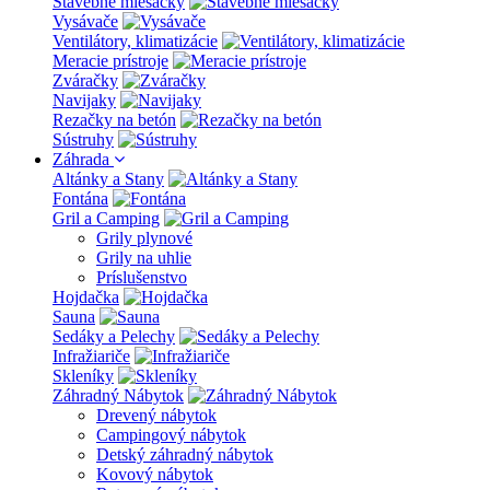
Stavebné miešačky
Vysávače
Ventilátory, klimatizácie
Meracie prístroje
Zváračky
Navijaky
Rezačky na betón
Sústruhy
Záhrada
Altánky a Stany
Fontána
Gril a Camping
Grily plynové
Grily na uhlie
Príslušenstvo
Hojdačka
Sauna
Sedáky a Pelechy
Infražiariče
Skleníky
Záhradný Nábytok
Drevený nábytok
Campingový nábytok
Detský záhradný nábytok
Kovový nábytok