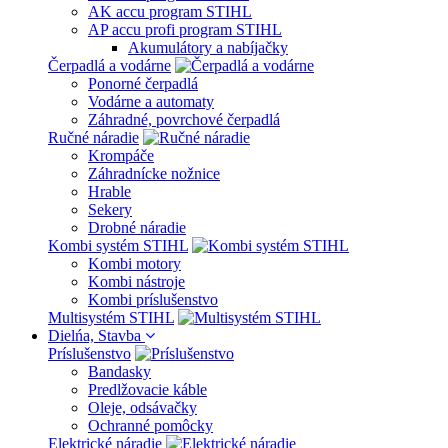
AK accu program STIHL
AP accu profi program STIHL
Akumulátory a nabíjačky
Čerpadlá a vodárne
Ponorné čerpadlá
Vodárne a automaty
Záhradné, povrchové čerpadlá
Ručné náradie
Krompáče
Záhradnícke nožnice
Hrable
Sekery
Drobné náradie
Kombi systém STIHL
Kombi motory
Kombi nástroje
Kombi príslušenstvo
Multisystém STIHL
Dielńa, Stavba
Príslušenstvo
Bandasky
Predlžovacie káble
Oleje, odsávačky
Ochranné pomôcky
Elektrické náradie