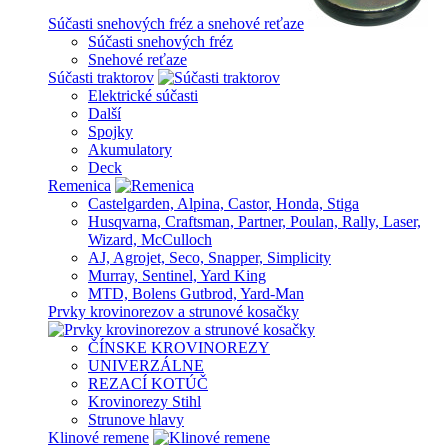
Súčasti snehových fréz a snehové reťaze
Súčasti snehových fréz
Snehové reťaze
Súčasti traktorov
Elektrické súčasti
Další
Spojky
Akumulatory
Deck
Remenica
Castelgarden, Alpina, Castor, Honda, Stiga
Husqvarna, Craftsman, Partner, Poulan, Rally, Laser,
Wizard, McCulloch
AJ, Agrojet, Seco, Snapper, Simplicity
Murray, Sentinel, Yard King
MTD, Bolens Gutbrod, Yard-Man
Prvky krovinorezov a strunové kosačky
ČÍNSKE KROVINOREZY
UNIVERZÁLNE
REZACÍ KOTÚČ
Krovinorezy Stihl
Strunove hlavy
Klinové remene