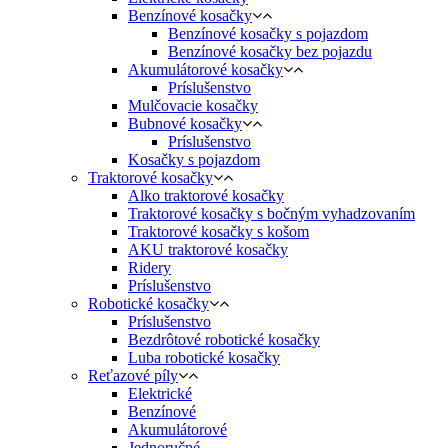
Benzínové kosačky
Benzínové kosačky s pojazdom
Benzínové kosačky bez pojazdu
Akumulátorové kosačky
Príslušenstvo
Mulčovacie kosačky
Bubnové kosačky
Príslušenstvo
Kosačky s pojazdom
Traktorové kosačky
Alko traktorové kosačky
Traktorové kosačky s bočným vyhadzovaním
Traktorové kosačky s košom
AKU traktorové kosačky
Ridery
Príslušenstvo
Robotické kosačky
Príslušenstvo
Bezdrôtové robotické kosačky
Luba robotické kosačky
Reťazové píly
Elektrické
Benzínové
Akumulátorové
Jednoručné