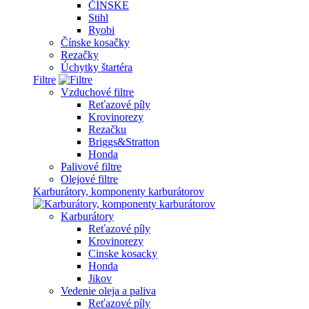
ČÍNSKE
Stihl
Ryobi
Čínske kosačky
Rezačky
Úchytky štartéra
Filtre
Vzduchové filtre
Reťazové píly
Krovinorezy
Rezačku
Briggs&Stratton
Honda
Palivové filtre
Olejové filtre
Karburátory, komponenty karburátorov
Karburátory
Reťazové píly
Krovinorezy
Cinske kosacky
Honda
Jikov
Vedenie oleja a paliva
Reťazové píly