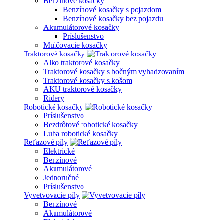
Benzínové kosačky
Benzínové kosačky s pojazdom
Benzínové kosačky bez pojazdu
Akumulátorové kosačky
Príslušenstvo
Mulčovacie kosačky
Traktorové kosačky
Alko traktorové kosačky
Traktorové kosačky s bočným vyhadzovaním
Traktorové kosačky s košom
AKU traktorové kosačky
Ridery
Robotické kosačky
Príslušenstvo
Bezdrôtové robotické kosačky
Luba robotické kosačky
Reťazové píly
Elektrické
Benzínové
Akumulátorové
Jednoručné
Príslušenstvo
Vyvetvovacie píly
Benzínové
Akumulátorové