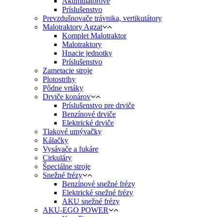
Akumulátorové
Príslušenstvo
Prevzdušnovače trávnika, vertikutátory
Malotraktory Agzat
Komplet Malotraktor
Malotraktory
Hnacie jednotky
Príslušenstvo
Zametacie stroje
Plotostrihy
Pôdne vrtáky
Drviče konárov
Príslušenstvo pre drviče
Benzínové drviče
Elektrické drviče
Tlakové umývačky
Kálačky
Vysávače a fukáre
Cirkuláry
Špeciálne stroje
Snežné frézy
Benzínové snežné frézy
Elektrické snežné frézy
AKU snežné frézy
AKU-EGO POWER