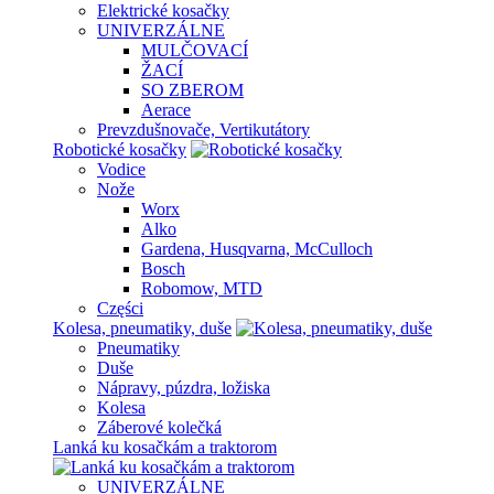
Elektrické kosačky
UNIVERZÁLNE
MULČOVACÍ
ŽACÍ
SO ZBEROM
Aerace
Prevzdušnovače, Vertikutátory
Robotické kosačky
Vodice
Nože
Worx
Alko
Gardena, Husqvarna, McCulloch
Bosch
Robomow, MTD
Części
Kolesa, pneumatiky, duše
Pneumatiky
Duše
Nápravy, púzdra, ložiska
Kolesa
Záberové kolečká
Lanká ku kosačkám a traktorom
UNIVERZÁLNE