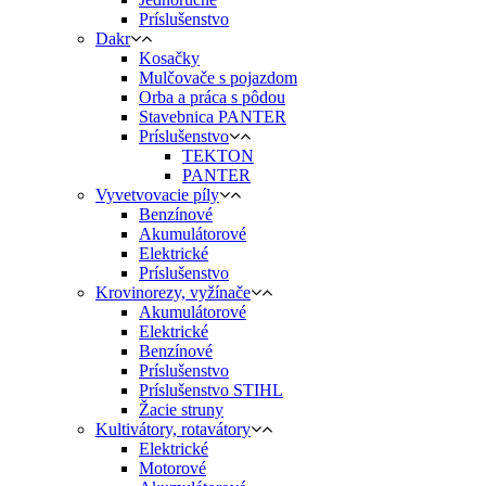
Príslušenstvo
Dakr
Kosačky
Mulčovače s pojazdom
Orba a práca s pôdou
Stavebnica PANTER
Príslušenstvo
TEKTON
PANTER
Vyvetvovacie píly
Benzínové
Akumulátorové
Elektrické
Príslušenstvo
Krovinorezy, vyžínače
Akumulátorové
Elektrické
Benzínové
Príslušenstvo
Príslušenstvo STIHL
Žacie struny
Kultivátory, rotavátory
Elektrické
Motorové