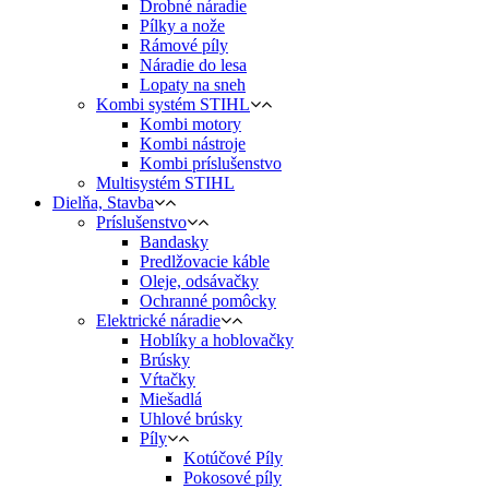
Drobné náradie
Pílky a nože
Rámové píly
Náradie do lesa
Lopaty na sneh
Kombi systém STIHL
Kombi motory
Kombi nástroje
Kombi príslušenstvo
Multisystém STIHL
Dielňa, Stavba
Príslušenstvo
Bandasky
Predlžovacie káble
Oleje, odsávačky
Ochranné pomôcky
Elektrické náradie
Hoblíky a hoblovačky
Brúsky
Vŕtačky
Miešadlá
Uhlové brúsky
Píly
Kotúčové Píly
Pokosové píly