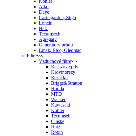
Kohler
Alko
Daye
Castelgarden, Stiga
Loncin
Hatz
Tecumsech
Agregaty
Generátory prúdu
Emak, Efco, Oleomac
Filtre
Vzduchové filtre
Reťazové píly
Krovinorezy
Rezačku
Briggs&Stratton
Honda
MTD
Wacker
Kawasaki
Kohler
Tecumseh
Cinske
Hatz
Robin