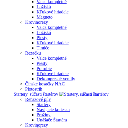
Valca kompletné
Ložiská
Kľukové hriadele
Magneto
Krovinorezy
Valca kompletné
Ložiská
Piesty
Kľukové hriadele
Tlmiče
Rezačku
Valce kompletné
Piesty
Potrubie
Kľukové hriadele
Dekompresné ventily
Čínske kosačky NAC
Plotostrih
Startery, súčasti štartérov
Reťazové píly
Startéry
Navíjacie kolieska
Pružiny
Unášače Štartéra
Krovinorezy