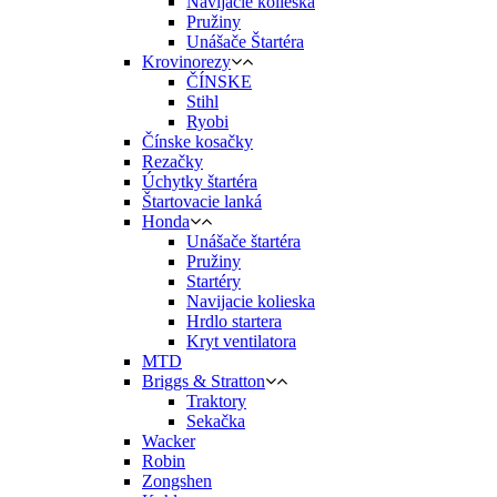
Navíjacie kolieska
Pružiny
Unášače Štartéra
Krovinorezy
ČÍNSKE
Stihl
Ryobi
Čínske kosačky
Rezačky
Úchytky štartéra
Štartovacie lanká
Honda
Unášače štartéra
Pružiny
Startéry
Navijacie kolieska
Hrdlo startera
Kryt ventilatora
MTD
Briggs & Stratton
Traktory
Sekačka
Wacker
Robin
Zongshen