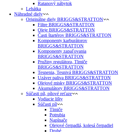
Ratanový nábytok
Lehátka
Náhradné diely
Originálne diely BRIGGS&STRATTON
Filtre BRIGGS&STRATTON
Oleje BRIGGS&STRATTON
Časti štartérov BRIGGS&STRATTON
Komponenty karburátorov
BRIGGS&STRATTON
Komponenty zapaľovania
BRIGGS&STRATTON
Pružiny regulátora, Tlmiče
BRIGGS&STRATTON
Tesnenia, Tesnivá BRIGGS&STRATTON
Uzáver paliva BRIGGS&STRATTON
Olejové misky BRIGGS&STRATTON
Akumulátory BRIGGS&STRATTON
Súčasti píl, pílové reťaze
Vodiacie lišty
Súčasti píl
Tlmiče
Potrubia
Napínače
Olejové čerpadlá, kolesá čerpadiel
Druhé