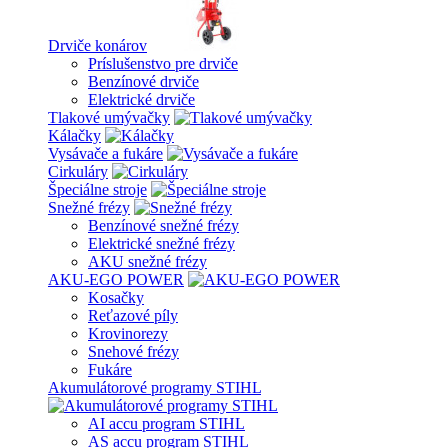
Drviče konárov
Príslušenstvo pre drviče
Benzínové drviče
Elektrické drviče
Tlakové umývačky
Kálačky
Vysávače a fukáre
Cirkuláry
Špeciálne stroje
Snežné frézy
Benzínové snežné frézy
Elektrické snežné frézy
AKU snežné frézy
AKU-EGO POWER
Kosačky
Reťazové píly
Krovinorezy
Snehové frézy
Fukáre
Akumulátorové programy STIHL
AI accu program STIHL
AS accu program STIHL