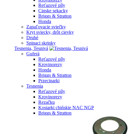
Reťazové píly
Cinske sekacky
Briggs & Stratton
Honda
Zapaľovacie sviečky
Kryt sviecky, drôt cievky
Druhé
Spinaci skrinky
Tesnenia, Tesnivá
Guferá
Reťazové píly
Krovinorezy
Honda
Briggs & Stratton
Przecinarki
Tesnenia
Reťazové píly
Krovinorezy
Rezačku
Kosiarki chińskie NAC NGP
Briggs & Stratton