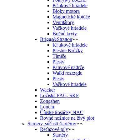
Kľukové hriadele
Bloky motora
Magnetické kotúče
Ventilátory
Vačkové hriadele
Bočné kryty
Briggs&Stratton
Kľukové hriadele
Piestne Krúžky
Tlmiče
Piesty
Palivové nádrže
Wałki rozrządu
Piesty
Vačkové hriadele
Wacker
Ložiská FAG, SKF
Zongshen
Loncin
Čínske kosačky NAC
Rovné nožnice na živý plot
Startery, súčasti štartérov
Reťazové píly
Startéry