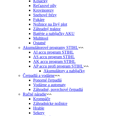
Kosačky
Reťazové píly
Krovinorezy
Snehové frézy
Fukáre
Nožnice na živý plot
Záhradný traktor
Batérie a nabíjačky AKU
Multitool
Ostatné
Akumulátorové programy STIHL
AI accu program STIHL
AS accu program STIHL
AK accu program STIHL
AP accu profi program STIHL
Akumulátory a nabíjačky
Čerpadlá a vodárne
Ponorné čerpadlá
Vodárne a automaty
Záhradné, povrchové čerpadlá
Ručné náradie
Krompáče
Záhradnícke nožnice
Hrable
Sekery