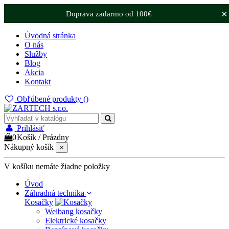
×
Doprava zadarmo od 100€
Úvodná stránka
O nás
Služby
Blog
Akcia
Kontakt
Obľúbené produkty (
)
Prihlásiť
0
Košík
/
Prázdny
Nákupný košík
×
V košíku nemáte žiadne položky
Úvod
Záhradná technika
Kosačky
Weibang kosačky
Elektrické kosačky