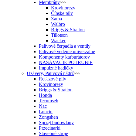
Membrány
Krovinorezy
Čínske píly
Zama
Walbro
Briggs & Stratton
Tillotson
Wacker
Palivové čerpadlá a ventily
Palivové vedenie univerzalne
Komponenty karburátorov
NASÁVACIE POTRUBIE
Impulzné hadičky
Uzávery, Palivová nádrž
Reťazové píly
Krovinorezy
Briggs & Stratton
Honda
Tecumseh
Nac
Loncin
Zongshen
Sprzęt budowlany
Przecinarki
Stavebné stroje