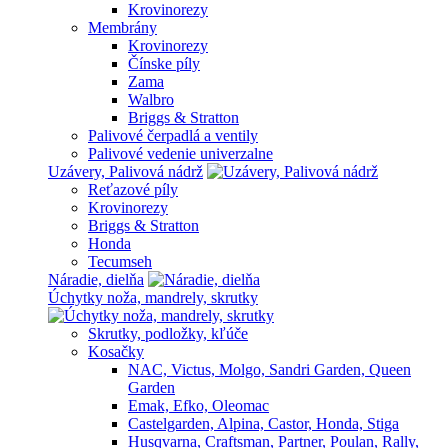
Krovinorezy
Membrány
Krovinorezy
Čínske píly
Zama
Walbro
Briggs & Stratton
Palivové čerpadlá a ventily
Palivové vedenie univerzalne
Uzávery, Palivová nádrž
Reťazové píly
Krovinorezy
Briggs & Stratton
Honda
Tecumseh
Náradie, dielňa
Úchytky noža, mandrely, skrutky
Skrutky, podložky, kľúče
Kosačky
NAC, Victus, Molgo, Sandri Garden, Queen
Garden
Emak, Efko, Oleomac
Castelgarden, Alpina, Castor, Honda, Stiga
Husqvarna, Craftsman, Partner, Poulan, Rally,