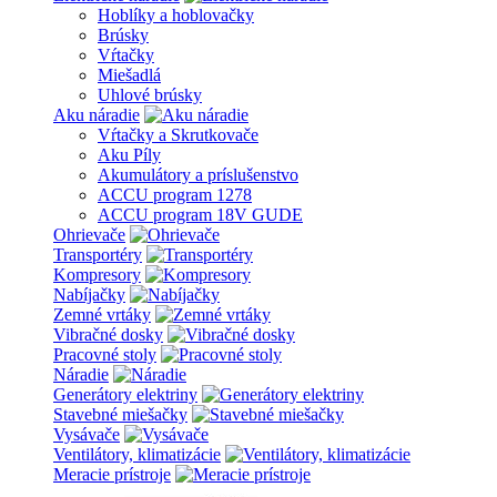
Hoblíky a hoblovačky
Brúsky
Vŕtačky
Miešadlá
Uhlové brúsky
Aku náradie
Vŕtačky a Skrutkovače
Aku Píly
Akumulátory a príslušenstvo
ACCU program 1278
ACCU program 18V GUDE
Ohrievače
Transportéry
Kompresory
Nabíjačky
Zemné vrtáky
Vibračné dosky
Pracovné stoly
Náradie
Generátory elektriny
Stavebné miešačky
Vysávače
Ventilátory, klimatizácie
Meracie prístroje