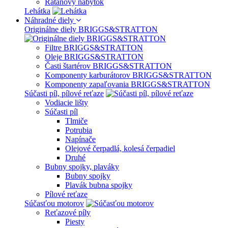
Ratanový nábytok
Lehátka
Náhradné diely
Originálne diely BRIGGS&STRATTON
Filtre BRIGGS&STRATTON
Oleje BRIGGS&STRATTON
Časti štartérov BRIGGS&STRATTON
Komponenty karburátorov BRIGGS&STRATTON
Komponenty zapaľovania BRIGGS&STRATTON
Súčasti píl, pílové reťaze
Vodiacie lišty
Súčasti píl
Tlmiče
Potrubia
Napínače
Olejové čerpadlá, kolesá čerpadiel
Druhé
Bubny spojky, plaváky
Bubny spojky
Plavák bubna spojky
Pílové reťaze
Súčasťou motorov
Reťazové píly
Piesty