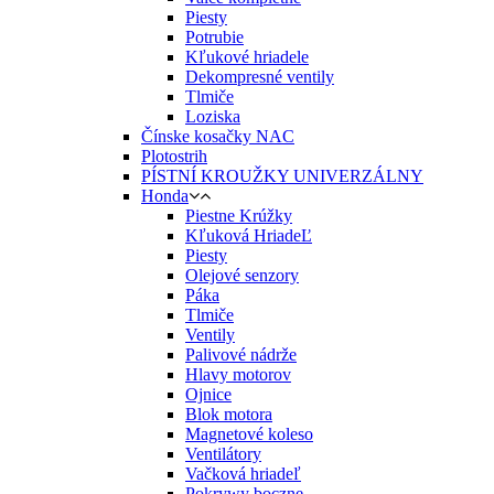
Piesty
Potrubie
Kľukové hriadele
Dekompresné ventily
Tlmiče
Loziska
Čínske kosačky NAC
Plotostrih
PÍSTNÍ KROUŽKY UNIVERZÁLNY
Honda
Piestne Krúžky
Kľuková HriadeĽ
Piesty
Olejové senzory
Páka
Tlmiče
Ventily
Palivové nádrže
Hlavy motorov
Ojnice
Blok motora
Magnetové koleso
Ventilátory
Vačková hriadeľ
Pokrywy boczne