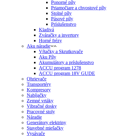
Ponorné píly
Priamočiare a chvostové píly
Stolné píly
Pásové píly
Príslušenstvo
Kladivá
Zváračky a invertory
Horné frézy
Aku náradie
Vŕtačky a Skrutkovače
Aku Píly
Akumulátory a príslušenstvo
ACCU program 1278
ACCU program 18V GUDE
Ohrievače
Transportéry
Kompresory
Nabíjačky
Zemné vrtáky
Vibračné dosky
Pracovné stoly
Náradie
Generátory elektriny
Stavebné miešačky
Vysávače