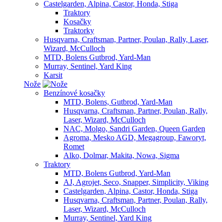
Castelgarden, Alpina, Castor, Honda, Stiga
Traktory
Kosačky
Traktorky
Husqvarna, Craftsman, Partner, Poulan, Rally, Laser,
Wizard, McCulloch
MTD, Bolens Gutbrod, Yard-Man
Murray, Sentinel, Yard King
Karsit
Nože
Benzínové kosačky
MTD, Bolens, Gutbrod, Yard-Man
Husqvarna, Craftsman, Partner, Poulan, Rally,
Laser, Wizard, McCulloch
NAC, Molgo, Sandri Garden, Queen Garden
Agroma, Mesko AGD, Megagroup, Faworyt,
Romet
Alko, Dolmar, Makita, Nowa, Sigma
Traktory
MTD, Bolens Gutbrod, Yard-Man
AJ, Agrojet, Seco, Snapper, Simplicity, Viking
Castelgarden, Alpina, Castor, Honda, Stiga
Husqvarna, Craftsman, Partner, Poulan, Rally,
Laser, Wizard, McCulloch
Murray, Sentinel, Yard King