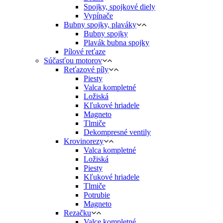
Spojky, spojkové diely
Vypínače
Bubny spojky, plaváky
Bubny spojky
Plavák bubna spojky
Pílové reťaze
Súčasťou motorov
Reťazové píly
Piesty
Valca kompletné
Ložiská
Kľukové hriadele
Magneto
Tlmiče
Dekompresné ventily
Krovinorezy
Valca kompletné
Ložiská
Piesty
Kľukové hriadele
Tlmiče
Potrubie
Magneto
Rezačku
Valce kompletné