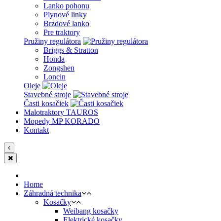
Lanko pohonu
Plynové linky
Brzdové lanko
Pre traktory
Pružiny regulátora
Briggs & Stratton
Honda
Zongshen
Loncin
Oleje
Stavebné stroje
Časti kosačiek
Malotraktory TAUROS
Mopedy MP KORADO
Kontakt
Home
Záhradná technika
Kosačky
Weibang kosačky
Elektrické kosačky