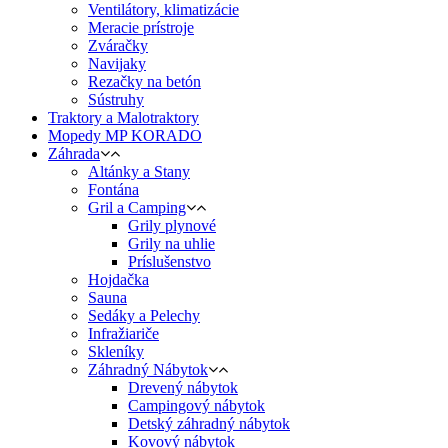
Ventilátory, klimatizácie
Meracie prístroje
Zváračky
Navijaky
Rezačky na betón
Sústruhy
Traktory a Malotraktory
Mopedy MP KORADO
Záhrada
Altánky a Stany
Fontána
Gril a Camping
Grily plynové
Grily na uhlie
Príslušenstvo
Hojdačka
Sauna
Sedáky a Pelechy
Infražiariče
Skleníky
Záhradný Nábytok
Drevený nábytok
Campingový nábytok
Detský záhradný nábytok
Kovový nábytok