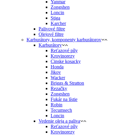
Yanmar
Zongshen
Loncin
Stiga
Karcher
Palivové filtre
Olejové filtre
Karburátory, komponenty karburátorov
Karburátory
Reťazové píly
Krovinorezy
Cinske kosacky
Honda
Jikov
Wacker
Briggs & Stratton
Rezačky
Zongshen
Fukár na lístie
Robin
Tecumsech
Loncin
Vedenie oleja a paliva
Reťazové píly
Krovinorezy