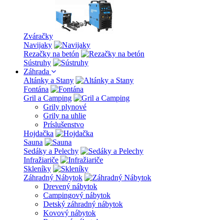
Zváračky
Navijaky
Rezačky na betón
Sústruhy
Záhrada
Altánky a Stany
Fontána
Gril a Camping
Grily plynové
Grily na uhlie
Príslušenstvo
Hojdačka
Sauna
Sedáky a Pelechy
Infražiariče
Skleníky
Záhradný Nábytok
Drevený nábytok
Campingový nábytok
Detský záhradný nábytok
Kovový nábytok