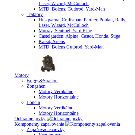
Laser, Wizard, McCulloch
MTD, Bolens, Gutbrod, Yard-Man
Traktory
Husqvarna, Craftsman, Partner, Poulan, Rally,
Laser, Wizard, McCulloch
Murray, Sentinel, Yard King
Castelgarden, Alpina, Castor, Honda, Stiga
Karsit, Ariens
MTD, Bolens Gutbrod, Yard-Man
Motory
Briggs&Stratton
Zongshen
Motory Vertikálne
Motory Horizontálne
Loncin
Motory Vertikálne
Motory Horizontálne
Ochranné prvky
Komponenty zapaľovania
Zapaľovacie cievky
Krovinorezy