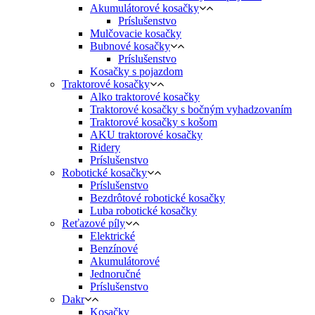
Akumulátorové kosačky
Príslušenstvo
Mulčovacie kosačky
Bubnové kosačky
Príslušenstvo
Kosačky s pojazdom
Traktorové kosačky
Alko traktorové kosačky
Traktorové kosačky s bočným vyhadzovaním
Traktorové kosačky s košom
AKU traktorové kosačky
Ridery
Príslušenstvo
Robotické kosačky
Príslušenstvo
Bezdrôtové robotické kosačky
Luba robotické kosačky
Reťazové píly
Elektrické
Benzínové
Akumulátorové
Jednoručné
Príslušenstvo
Dakr
Kosačky