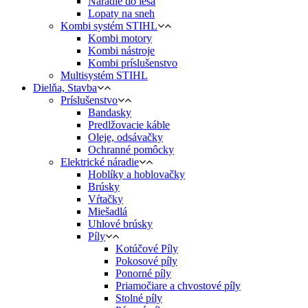
Náradie do lesa
Lopaty na sneh
Kombi systém STIHL
Kombi motory
Kombi nástroje
Kombi príslušenstvo
Multisystém STIHL
Dielňa, Stavba
Príslušenstvo
Bandasky
Predlžovacie káble
Oleje, odsávačky
Ochranné pomôcky
Elektrické náradie
Hoblíky a hoblovačky
Brúsky
Vŕtačky
Miešadlá
Uhlové brúsky
Píly
Kotúčové Píly
Pokosové píly
Ponorné píly
Priamočiare a chvostové píly
Stolné píly