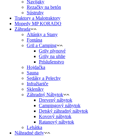
Navijaky
Rezačky na betón
Sústruhy
Traktory a Malotraktory
Mopedy MP KORADO
Záhrada
Altánky a Stany
Fontána
Gril a Camping
Grily plynové
Grily na uhlie
Príslušenstvo
Hojdačka
Sauna
Sedáky a Pelechy
Infražiariče
Skleníky
Záhradný Nábytok
Drevený nábytok
Campingový nábytok
Detský záhradný nábytok
Kovový nábytok
Ratanový nábytok
Lehátka
Náhradné diely