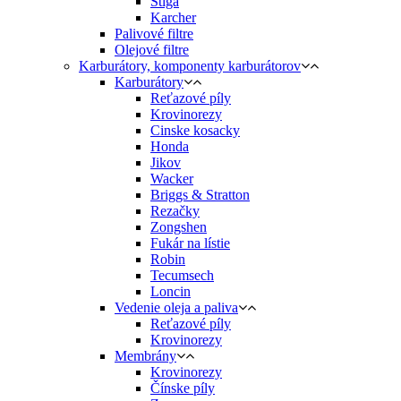
Stiga
Karcher
Palivové filtre
Olejové filtre
Karburátory, komponenty karburátorov
Karburátory
Reťazové píly
Krovinorezy
Cinske kosacky
Honda
Jikov
Wacker
Briggs & Stratton
Rezačky
Zongshen
Fukár na lístie
Robin
Tecumsech
Loncin
Vedenie oleja a paliva
Reťazové píly
Krovinorezy
Membrány
Krovinorezy
Čínske píly