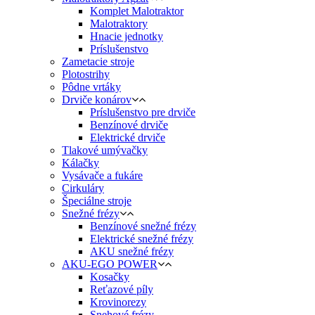
Komplet Malotraktor
Malotraktory
Hnacie jednotky
Príslušenstvo
Zametacie stroje
Plotostrihy
Pôdne vrtáky
Drviče konárov
Príslušenstvo pre drviče
Benzínové drviče
Elektrické drviče
Tlakové umývačky
Kálačky
Vysávače a fukáre
Cirkuláry
Špeciálne stroje
Snežné frézy
Benzínové snežné frézy
Elektrické snežné frézy
AKU snežné frézy
AKU-EGO POWER
Kosačky
Reťazové píly
Krovinorezy
Snehové frézy