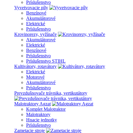
Príslušenstvo
Vyvetvovacie píly
Benzínové
Akumulátorové
Elektrické
Príslušenstvo
Krovinorezy, vyžínače
Akumulátorové
Elektrické
Benzínové
Príslušenstvo
Príslušenstvo STIHL
Kultivátory, rotavátory
Elektrické
Motorové
Akumulátorové
Príslušenstvo
Prevzdušnovače trávnika, vertikutátory
Malotraktory Agzat
Komplet Malotraktor
Malotraktory
Hnacie jednotky
Príslušenstvo
Zametacie stroje