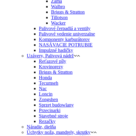
Zama
Walbro
Briggs & Stratton
Tillotson
Wacker
Palivové čerpadlá a ventily
Palivové vedenie univerzalne
Komponenty karburátorov
NASÁVACIE POTRUBIE
Impulzné hadičky
Uzávery, Palivová nádrž
Reťazové píly
Krovinorezy
Briggs & Stratton
Honda
Tecumseh
Nac
Loncin
Zongshen
Sprzęt budowlany
Przecinarki
Stavebné stroje
Rezačky
Náradie, dielňa
Úchytky noža, mandrely, skrutky