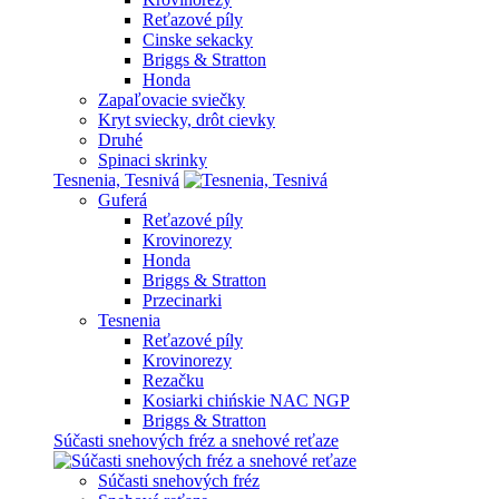
Reťazové píly
Cinske sekacky
Briggs & Stratton
Honda
Zapaľovacie sviečky
Kryt sviecky, drôt cievky
Druhé
Spinaci skrinky
Tesnenia, Tesnivá
Guferá
Reťazové píly
Krovinorezy
Honda
Briggs & Stratton
Przecinarki
Tesnenia
Reťazové píly
Krovinorezy
Rezačku
Kosiarki chińskie NAC NGP
Briggs & Stratton
Súčasti snehových fréz a snehové reťaze
Súčasti snehových fréz