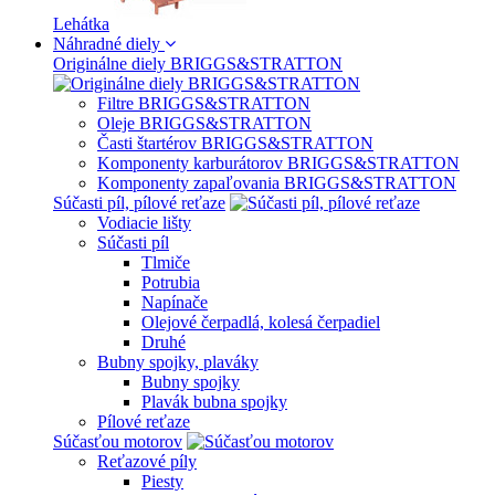
Lehátka
Náhradné diely
Originálne diely BRIGGS&STRATTON
Filtre BRIGGS&STRATTON
Oleje BRIGGS&STRATTON
Časti štartérov BRIGGS&STRATTON
Komponenty karburátorov BRIGGS&STRATTON
Komponenty zapaľovania BRIGGS&STRATTON
Súčasti píl, pílové reťaze
Vodiacie lišty
Súčasti píl
Tlmiče
Potrubia
Napínače
Olejové čerpadlá, kolesá čerpadiel
Druhé
Bubny spojky, plaváky
Bubny spojky
Plavák bubna spojky
Pílové reťaze
Súčasťou motorov
Reťazové píly
Piesty