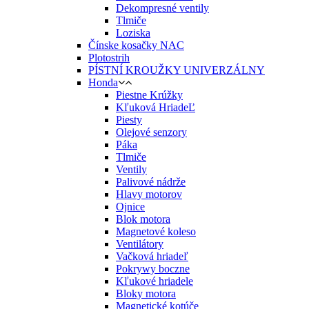
Dekompresné ventily
Tlmiče
Loziska
Čínske kosačky NAC
Plotostrih
PÍSTNÍ KROUŽKY UNIVERZÁLNY
Honda
Piestne Krúžky
Kľuková HriadeĽ
Piesty
Olejové senzory
Páka
Tlmiče
Ventily
Palivové nádrže
Hlavy motorov
Ojnice
Blok motora
Magnetové koleso
Ventilátory
Vačková hriadeľ
Pokrywy boczne
Kľukové hriadele
Bloky motora
Magnetické kotúče