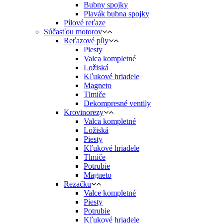
Bubny spojky
Plavák bubna spojky
Pílové reťaze
Súčasťou motorov
Reťazové píly
Piesty
Valca kompletné
Ložiská
Kľukové hriadele
Magneto
Tlmiče
Dekompresné ventily
Krovinorezy
Valca kompletné
Ložiská
Piesty
Kľukové hriadele
Tlmiče
Potrubie
Magneto
Rezačku
Valce kompletné
Piesty
Potrubie
Kľukové hriadele