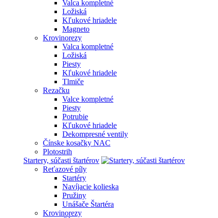
Valca kompletné
Ložiská
Kľukové hriadele
Magneto
Krovinorezy
Valca kompletné
Ložiská
Piesty
Kľukové hriadele
Tlmiče
Rezačku
Valce kompletné
Piesty
Potrubie
Kľukové hriadele
Dekompresné ventily
Čínske kosačky NAC
Plotostrih
Startery, súčasti štartérov
Reťazové píly
Startéry
Navíjacie kolieska
Pružiny
Unášače Štartéra
Krovinorezy