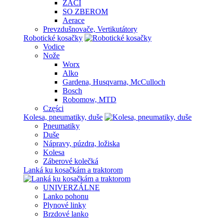
ŽACÍ
SO ZBEROM
Aerace
Prevzdušnovače, Vertikutátory
Robotické kosačky
Vodice
Nože
Worx
Alko
Gardena, Husqvarna, McCulloch
Bosch
Robomow, MTD
Części
Kolesa, pneumatiky, duše
Pneumatiky
Duše
Nápravy, púzdra, ložiska
Kolesa
Záberové kolečká
Lanká ku kosačkám a traktorom
UNIVERZÁLNE
Lanko pohonu
Plynové linky
Brzdové lanko