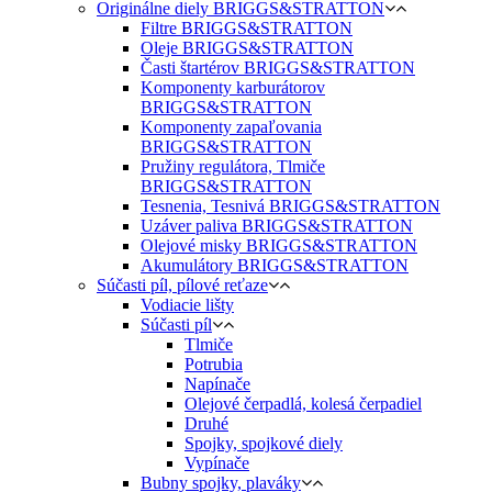
Originálne diely BRIGGS&STRATTON
Filtre BRIGGS&STRATTON
Oleje BRIGGS&STRATTON
Časti štartérov BRIGGS&STRATTON
Komponenty karburátorov
BRIGGS&STRATTON
Komponenty zapaľovania
BRIGGS&STRATTON
Pružiny regulátora, Tlmiče
BRIGGS&STRATTON
Tesnenia, Tesnivá BRIGGS&STRATTON
Uzáver paliva BRIGGS&STRATTON
Olejové misky BRIGGS&STRATTON
Akumulátory BRIGGS&STRATTON
Súčasti píl, pílové reťaze
Vodiacie lišty
Súčasti píl
Tlmiče
Potrubia
Napínače
Olejové čerpadlá, kolesá čerpadiel
Druhé
Spojky, spojkové diely
Vypínače
Bubny spojky, plaváky