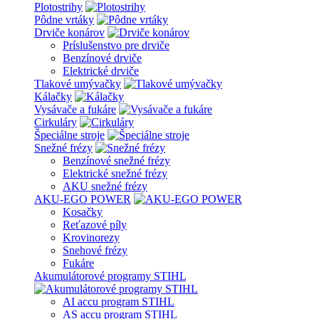
Plotostrihy
Pôdne vrtáky
Drviče konárov
Príslušenstvo pre drviče
Benzínové drviče
Elektrické drviče
Tlakové umývačky
Kálačky
Vysávače a fukáre
Cirkuláry
Špeciálne stroje
Snežné frézy
Benzínové snežné frézy
Elektrické snežné frézy
AKU snežné frézy
AKU-EGO POWER
Kosačky
Reťazové píly
Krovinorezy
Snehové frézy
Fukáre
Akumulátorové programy STIHL
AI accu program STIHL
AS accu program STIHL