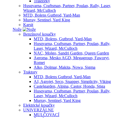
Traktorky
Husqvarna, Craftsman, Partner, Poulan, Rally, Laser,
Wizard, McCulloch
MTD, Bolens Gutbrod, Yard-Man
Murray, Sentinel, Yard King
Karsit
Nože
Benzínové kosačky
MTD, Bolens, Gutbrod, Yard-Man
Husqvarna, Craftsman, Partner, Poulan, Rally,
Laser, Wizard, McCulloch
NAC, Molgo, Sandri Garden, Queen Garden
Agroma, Mesko AGD, Megagroup, Faworyt,
Romet
Alko, Dolmar, Makita, Nowa, Sigma
Traktory
MTD, Bolens Gutbrod, Yard-Man
AJ, Agrojet, Seco, Snapper, Simplicity, Viking
Castelgarden, Alpina, Castor, Honda, Stiga
Husqvarna, Craftsman, Partner, Poulan, Rally,
Laser, Wizard, McCulloch
Murray, Sentinel, Yard King
Elektrické kosačky
UNIVERZÁLNE
MULČOVACÍ