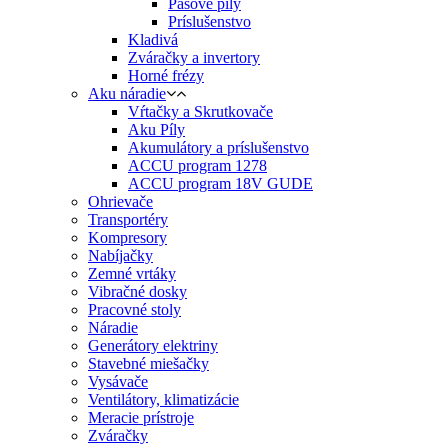
Pásové píly
Príslušenstvo
Kladivá
Zváračky a invertory
Horné frézy
Aku náradie
Vŕtačky a Skrutkovače
Aku Píly
Akumulátory a príslušenstvo
ACCU program 1278
ACCU program 18V GUDE
Ohrievače
Transportéry
Kompresory
Nabíjačky
Zemné vrtáky
Vibračné dosky
Pracovné stoly
Náradie
Generátory elektriny
Stavebné miešačky
Vysávače
Ventilátory, klimatizácie
Meracie prístroje
Zváračky