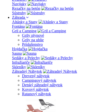
Navijaky
Rezačky na betón
Sústruhy
Záhrada
Altánky a Stany
Fontána
Gril a Camping
Grily plynové
Grily na uhlie
Príslušenstvo
Hojdačka
Sauna
Sedáky a Pelechy
Infražiariče
Skleníky
Záhradný Nábytok
Drevený nábytok
Campingový nábytok
Detský záhradný nábytok
Kovový nábytok
Ratanový nábytok