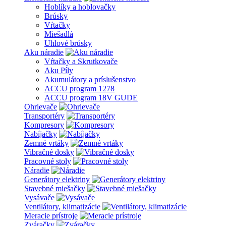
Hoblíky a hoblovačky
Brúsky
Vŕtačky
Miešadlá
Uhlové brúsky
Aku náradie
Vŕtačky a Skrutkovače
Aku Píly
Akumulátory a príslušenstvo
ACCU program 1278
ACCU program 18V GUDE
Ohrievače
Transportéry
Kompresory
Nabíjačky
Zemné vrtáky
Vibračné dosky
Pracovné stoly
Náradie
Generátory elektriny
Stavebné miešačky
Vysávače
Ventilátory, klimatizácie
Meracie prístroje
Zváračky