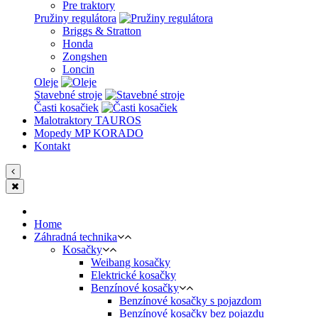
Pre traktory
Pružiny regulátora
Briggs & Stratton
Honda
Zongshen
Loncin
Oleje
Stavebné stroje
Časti kosačiek
Malotraktory TAUROS
Mopedy MP KORADO
Kontakt
Home
Záhradná technika
Kosačky
Weibang kosačky
Elektrické kosačky
Benzínové kosačky
Benzínové kosačky s pojazdom
Benzínové kosačky bez pojazdu