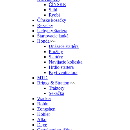
ČÍNSKE
Stihl
Ryobi
Čínske kosačky
Rezačky
Úchytky štartéra
Štartovacie lanká
Honda
Unášače štartéra
Pružiny
Startéry
Navijacie kolieska
Hrdlo startera
Kryt ventilatora
MTD
Briggs & Stratton
Traktory
Sekačka
Wacker
Robin
Zongshen
Kohler
Alko
Daye
Castelgarden, Stiga