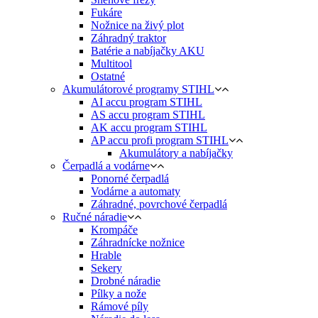
Fukáre
Nožnice na živý plot
Záhradný traktor
Batérie a nabíjačky AKU
Multitool
Ostatné
Akumulátorové programy STIHL
AI accu program STIHL
AS accu program STIHL
AK accu program STIHL
AP accu profi program STIHL
Akumulátory a nabíjačky
Čerpadlá a vodárne
Ponorné čerpadlá
Vodárne a automaty
Záhradné, povrchové čerpadlá
Ručné náradie
Krompáče
Záhradnícke nožnice
Hrable
Sekery
Drobné náradie
Pílky a nože
Rámové píly