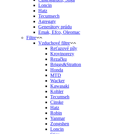
Loncin
Hatz
Tecumsech
Agregaty
Generátory prúdu
Emak, Efco, Oleomac
Filtre
Vzduchové filtre
Reťazové píly
Krovinorezy
Rezačku
Briggs&Stratton
Honda
MTD
Wacker
Kawasaki
Kohler
Tecumseh
Cinske
Hatz
Robin
Yanmar
Zongshen
Loncin