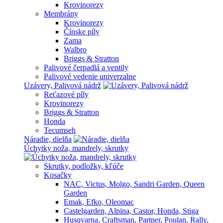
Krovinorezy
Membrány
Krovinorezy
Čínske píly
Zama
Walbro
Briggs & Stratton
Palivové čerpadlá a ventily
Palivové vedenie univerzalne
Uzávery, Palivová nádrž
Reťazové píly
Krovinorezy
Briggs & Stratton
Honda
Tecumseh
Náradie, dielňa
Úchytky noža, mandrely, skrutky
Skrutky, podložky, kľúče
Kosačky
NAC, Victus, Molgo, Sandri Garden, Queen
Garden
Emak, Efko, Oleomac
Castelgarden, Alpina, Castor, Honda, Stiga
Husqvarna, Craftsman, Partner, Poulan, Rally,