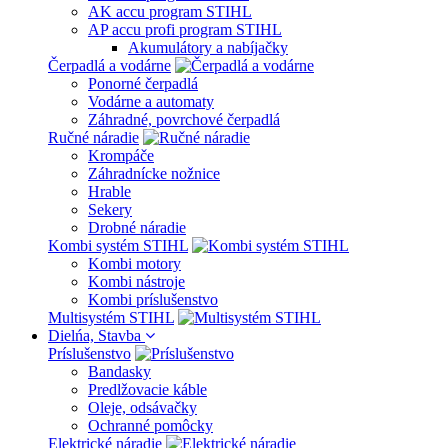
AK accu program STIHL
AP accu profi program STIHL
Akumulátory a nabíjačky
Čerpadlá a vodárne
Ponorné čerpadlá
Vodárne a automaty
Záhradné, povrchové čerpadlá
Ručné náradie
Krompáče
Záhradnícke nožnice
Hrable
Sekery
Drobné náradie
Kombi systém STIHL
Kombi motory
Kombi nástroje
Kombi príslušenstvo
Multisystém STIHL
Dielńa, Stavba
Príslušenstvo
Bandasky
Predlžovacie káble
Oleje, odsávačky
Ochranné pomôcky
Elektrické náradie