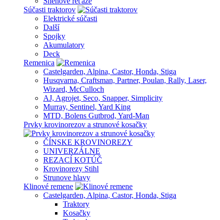
Snehové reťaze
Súčasti traktorov
Elektrické súčasti
Další
Spojky
Akumulatory
Deck
Remenica
Castelgarden, Alpina, Castor, Honda, Stiga
Husqvarna, Craftsman, Partner, Poulan, Rally, Laser,
Wizard, McCulloch
AJ, Agrojet, Seco, Snapper, Simplicity
Murray, Sentinel, Yard King
MTD, Bolens Gutbrod, Yard-Man
Prvky krovinorezov a strunové kosačky
ČÍNSKE KROVINOREZY
UNIVERZÁLNE
REZACÍ KOTÚČ
Krovinorezy Stihl
Strunove hlavy
Klinové remene
Castelgarden, Alpina, Castor, Honda, Stiga
Traktory
Kosačky