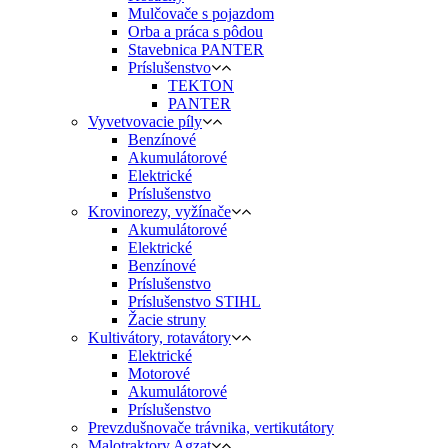
Mulčovače s pojazdom
Orba a práca s pôdou
Stavebnica PANTER
Príslušenstvo
TEKTON
PANTER
Vyvetvovacie píly
Benzínové
Akumulátorové
Elektrické
Príslušenstvo
Krovinorezy, vyžínače
Akumulátorové
Elektrické
Benzínové
Príslušenstvo
Príslušenstvo STIHL
Žacie struny
Kultivátory, rotavátory
Elektrické
Motorové
Akumulátorové
Príslušenstvo
Prevzdušnovače trávnika, vertikutátory
Malotraktory Agzat