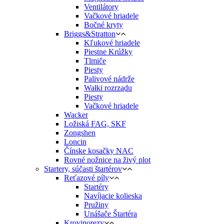
Ventilátory
Vačkové hriadele
Bočné kryty
Briggs&Stratton
Kľukové hriadele
Piestne Krúžky
Tlmiče
Piesty
Palivové nádrže
Wałki rozrządu
Piesty
Vačkové hriadele
Wacker
Ložiská FAG, SKF
Zongshen
Loncin
Čínske kosačky NAC
Rovné nožnice na živý plot
Startery, súčasti štartérov
Reťazové píly
Startéry
Navíjacie kolieska
Pružiny
Unášače Štartéra
Krovinorezy