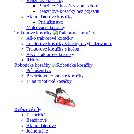
Benzínové kosačky
Benzínové kosačky s pojazdom
Benzínové kosačky bez pojazdu
Akumulátorové kosačky
Príslušenstvo
Mulčovacie kosačky
Traktorové kosačky
Alko traktorové kosačky
Traktorové kosačky s bočným vyhadzovaním
Traktorové kosačky s košom
AKU traktorové kosačky
Ridery
Robotické kosačky
Príslušenstvo
Bezdrôtové robotické kosačky
Luba robotické kosačky
Reťazové píly
Elektrické
Benzínové
Akumulátorové
Jednoručné