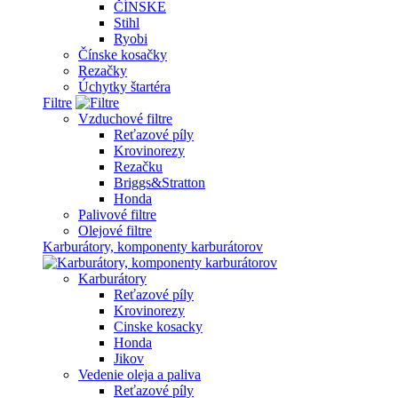
ČÍNSKE
Stihl
Ryobi
Čínske kosačky
Rezačky
Úchytky štartéra
Filtre
Vzduchové filtre
Reťazové píly
Krovinorezy
Rezačku
Briggs&Stratton
Honda
Palivové filtre
Olejové filtre
Karburátory, komponenty karburátorov
Karburátory
Reťazové píly
Krovinorezy
Cinske kosacky
Honda
Jikov
Vedenie oleja a paliva
Reťazové píly