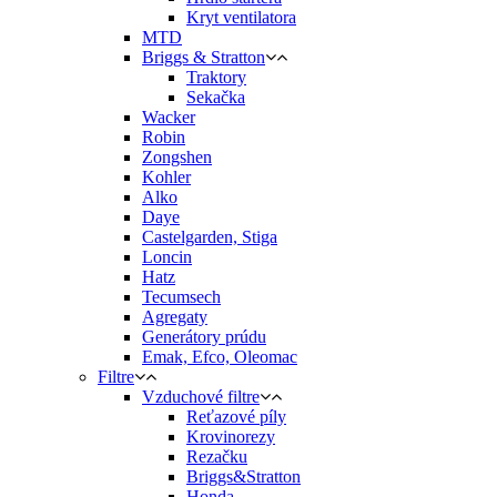
Kryt ventilatora
MTD
Briggs & Stratton
Traktory
Sekačka
Wacker
Robin
Zongshen
Kohler
Alko
Daye
Castelgarden, Stiga
Loncin
Hatz
Tecumsech
Agregaty
Generátory prúdu
Emak, Efco, Oleomac
Filtre
Vzduchové filtre
Reťazové píly
Krovinorezy
Rezačku
Briggs&Stratton
Honda