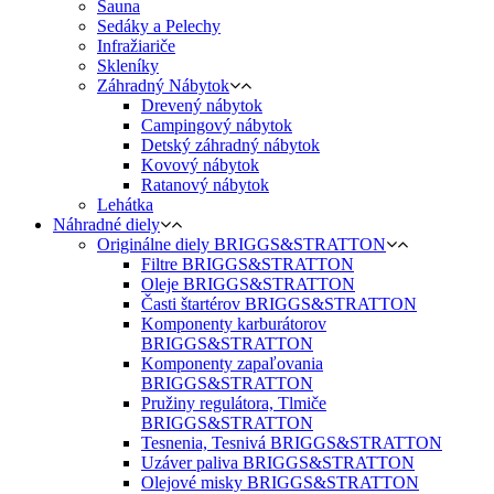
Sauna
Sedáky a Pelechy
Infražiariče
Skleníky
Záhradný Nábytok
Drevený nábytok
Campingový nábytok
Detský záhradný nábytok
Kovový nábytok
Ratanový nábytok
Lehátka
Náhradné diely
Originálne diely BRIGGS&STRATTON
Filtre BRIGGS&STRATTON
Oleje BRIGGS&STRATTON
Časti štartérov BRIGGS&STRATTON
Komponenty karburátorov
BRIGGS&STRATTON
Komponenty zapaľovania
BRIGGS&STRATTON
Pružiny regulátora, Tlmiče
BRIGGS&STRATTON
Tesnenia, Tesnivá BRIGGS&STRATTON
Uzáver paliva BRIGGS&STRATTON
Olejové misky BRIGGS&STRATTON