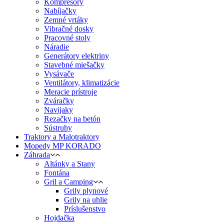
Kompresory
Nabíjačky
Zemné vrtáky
Vibračné dosky
Pracovné stoly
Náradie
Generátory elektriny
Stavebné miešačky
Vysávače
Ventilátory, klimatizácie
Meracie prístroje
Zváračky
Navijaky
Rezačky na betón
Sústruhy
Traktory a Malotraktory
Mopedy MP KORADO
Záhrada
Altánky a Stany
Fontána
Gril a Camping
Grily plynové
Grily na uhlie
Príslušenstvo
Hojdačka