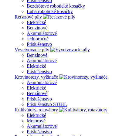
Príslušenstvo
Bezdrôtové robotické kosačky
Luba robotické kosačky
Reťazové píly
Elektrické
Benzínové
Akumulátorové
Jednoručné
Príslušenstvo
Vyvetvovacie píly
Benzínové
Akumulátorové
Elektrické
Príslušenstvo
Krovinorezy, vyžínače
Akumulátorové
Elektrické
Benzínové
Príslušenstvo
Príslušenstvo STIHL
Kultivátory, rotavátory
Elektrické
Motorové
Akumulátorové
Príslušenstvo