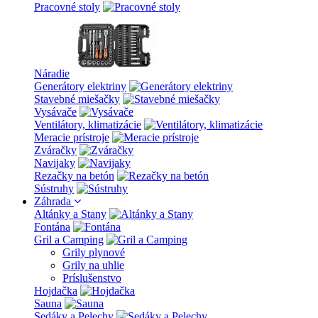
Pracovné stoly
Náradie
Generátory elektriny
Stavebné miešačky
Vysávače
Ventilátory, klimatizácie
Meracie prístroje
Zváračky
Navijaky
Rezačky na betón
Sústruhy
Záhrada
Altánky a Stany
Fontána
Gril a Camping
Grily plynové
Grily na uhlie
Príslušenstvo
Hojdačka
Sauna
Sedáky a Pelechy