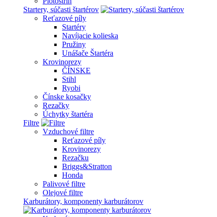
Plotostrih
Startery, súčasti štartérov
Reťazové píly
Startéry
Navíjacie kolieska
Pružiny
Unášače Štartéra
Krovinorezy
ČÍNSKE
Stihl
Ryobi
Čínske kosačky
Rezačky
Úchytky štartéra
Filtre
Vzduchové filtre
Reťazové píly
Krovinorezy
Rezačku
Briggs&Stratton
Honda
Palivové filtre
Olejové filtre
Karburátory, komponenty karburátorov