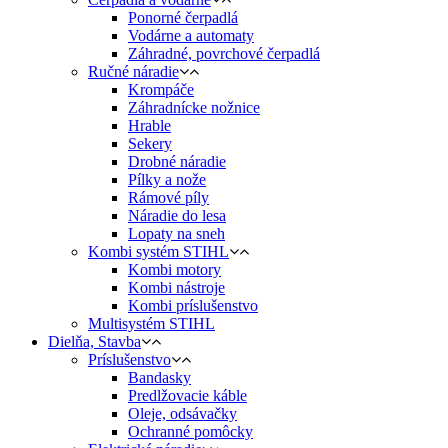
Ponorné čerpadlá
Vodárne a automaty
Záhradné, povrchové čerpadlá
Ručné náradie
Krompáče
Záhradnícke nožnice
Hrable
Sekery
Drobné náradie
Pílky a nože
Rámové píly
Náradie do lesa
Lopaty na sneh
Kombi systém STIHL
Kombi motory
Kombi nástroje
Kombi príslušenstvo
Multisystém STIHL
Dielňa, Stavba
Príslušenstvo
Bandasky
Predlžovacie káble
Oleje, odsávačky
Ochranné pomôcky