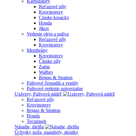
Karburátory
Reťazové píly
Krovinorezy
Cinske kosacky
Honda
Jikov
Vedenie oleja a paliva
Reťazové píly
Krovinorezy
Membrány
Krovinorezy
Čínske píly
Zama
Walbro
Briggs & Stratton
Palivové čerpadlá a ventily
Palivové vedenie univerzalne
Uzávery, Palivová nádrž
Reťazové píly
Krovinorezy
Briggs & Stratton
Honda
Tecumseh
Náradie, dielňa
Úchytky noža, mandrely, skrutky