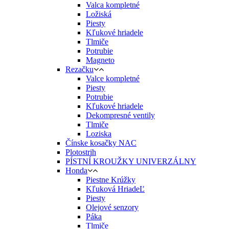
Valca kompletné
Ložiská
Piesty
Kľukové hriadele
Tlmiče
Potrubie
Magneto
Rezačku
Valce kompletné
Piesty
Potrubie
Kľukové hriadele
Dekompresné ventily
Tlmiče
Loziska
Čínske kosačky NAC
Plotostrih
PÍSTNÍ KROUŽKY UNIVERZÁLNY
Honda
Piestne Krúžky
Kľuková HriadeĽ
Piesty
Olejové senzory
Páka
Tlmiče