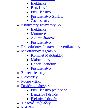
Elektrické
Benzínové
Príslušenstvo
Príslušenstvo STIHL
Žacie struny
Kultivátory, rotavátory
Elektrické
Motorové
Akumulátorové
Príslušenstvo
Prevzdušnovače trávnika, vertikutátory
Malotraktory Agzat
Komplet Malotraktor
Malotraktory
Hnacie jednotky
Príslušenstvo
Zametacie stroje
Plotostrihy
Pôdne vrtáky
Drviče konárov
Príslušenstvo pre drviče
Benzínové drviče
Elektrické drviče
Tlakové umývačky
Kálačky