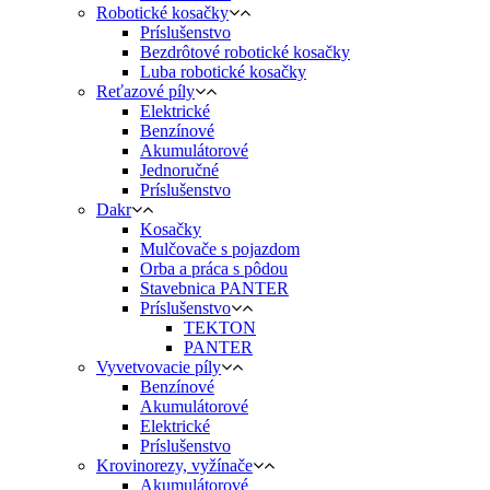
Robotické kosačky
Príslušenstvo
Bezdrôtové robotické kosačky
Luba robotické kosačky
Reťazové píly
Elektrické
Benzínové
Akumulátorové
Jednoručné
Príslušenstvo
Dakr
Kosačky
Mulčovače s pojazdom
Orba a práca s pôdou
Stavebnica PANTER
Príslušenstvo
TEKTON
PANTER
Vyvetvovacie píly
Benzínové
Akumulátorové
Elektrické
Príslušenstvo
Krovinorezy, vyžínače
Akumulátorové