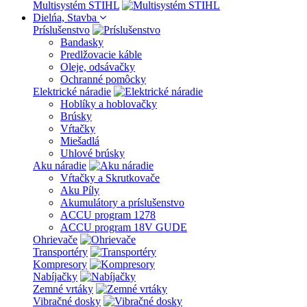
Multisystém STIHL
Dielńa, Stavba
Príslušenstvo
Bandasky
Predlžovacie káble
Oleje, odsávačky
Ochranné pomôcky
Elektrické náradie
Hoblíky a hoblovačky
Brúsky
Vŕtačky
Miešadlá
Uhlové brúsky
Aku náradie
Vŕtačky a Skrutkovače
Aku Píly
Akumulátory a príslušenstvo
ACCU program 1278
ACCU program 18V GUDE
Ohrievače
Transportéry
Kompresory
Nabíjačky
Zemné vrtáky
Vibračné dosky