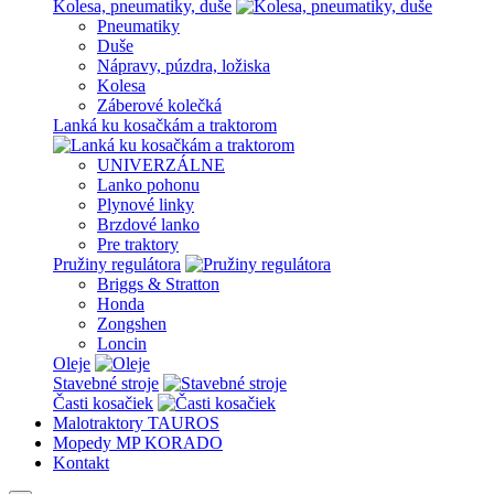
Kolesa, pneumatiky, duše
Pneumatiky
Duše
Nápravy, púzdra, ložiska
Kolesa
Záberové kolečká
Lanká ku kosačkám a traktorom
UNIVERZÁLNE
Lanko pohonu
Plynové linky
Brzdové lanko
Pre traktory
Pružiny regulátora
Briggs & Stratton
Honda
Zongshen
Loncin
Oleje
Stavebné stroje
Časti kosačiek
Malotraktory TAUROS
Mopedy MP KORADO
Kontakt