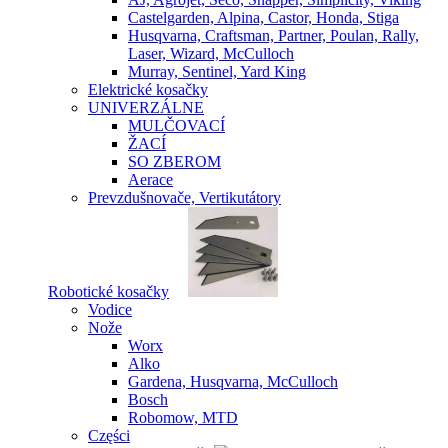
Castelgarden, Alpina, Castor, Honda, Stiga
Husqvarna, Craftsman, Partner, Poulan, Rally,
Laser, Wizard, McCulloch
Murray, Sentinel, Yard King
Elektrické kosačky
UNIVERZÁLNE
MULČOVACÍ
ŽACÍ
SO ZBEROM
Aerace
Prevzdušnovače, Vertikutátory
Robotické kosačky
Vodice
Nože
Worx
Alko
Gardena, Husqvarna, McCulloch
Bosch
Robomow, MTD
Części