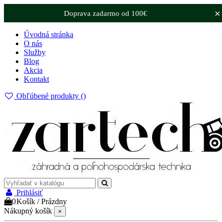
×
Doprava zadarmo od 100€
Úvodná stránka
O nás
Služby
Blog
Akcia
Kontakt
Obľúbené produkty (
)
Prihlásiť
0
Košík
/
Prázdny
Nákupný košík
×