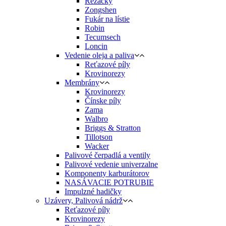
Rezačky
Zongshen
Fukár na lístie
Robin
Tecumsech
Loncin
Vedenie oleja a paliva
Reťazové píly
Krovinorezy
Membrány
Krovinorezy
Čínske píly
Zama
Walbro
Briggs & Stratton
Tillotson
Wacker
Palivové čerpadlá a ventily
Palivové vedenie univerzalne
Komponenty karburátorov
NASÁVACIE POTRUBIE
Impulzné hadičky
Uzávery, Palivová nádrž
Reťazové píly
Krovinorezy