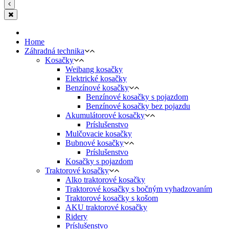
Home
Záhradná technika
Kosačky
Weibang kosačky
Elektrické kosačky
Benzínové kosačky
Benzínové kosačky s pojazdom
Benzínové kosačky bez pojazdu
Akumulátorové kosačky
Príslušenstvo
Mulčovacie kosačky
Bubnové kosačky
Príslušenstvo
Kosačky s pojazdom
Traktorové kosačky
Alko traktorové kosačky
Traktorové kosačky s bočným vyhadzovaním
Traktorové kosačky s košom
AKU traktorové kosačky
Ridery
Príslušenstvo