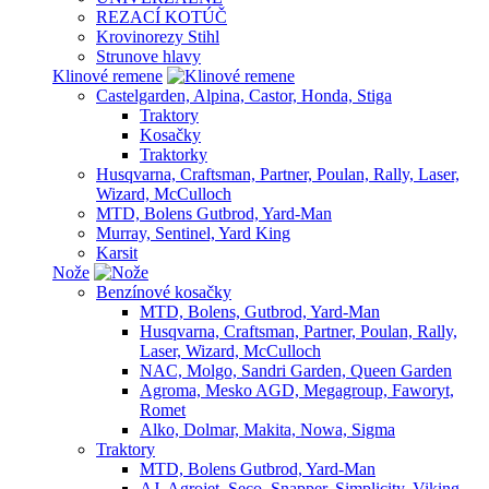
REZACÍ KOTÚČ
Krovinorezy Stihl
Strunove hlavy
Klinové remene
Castelgarden, Alpina, Castor, Honda, Stiga
Traktory
Kosačky
Traktorky
Husqvarna, Craftsman, Partner, Poulan, Rally, Laser,
Wizard, McCulloch
MTD, Bolens Gutbrod, Yard-Man
Murray, Sentinel, Yard King
Karsit
Nože
Benzínové kosačky
MTD, Bolens, Gutbrod, Yard-Man
Husqvarna, Craftsman, Partner, Poulan, Rally,
Laser, Wizard, McCulloch
NAC, Molgo, Sandri Garden, Queen Garden
Agroma, Mesko AGD, Megagroup, Faworyt,
Romet
Alko, Dolmar, Makita, Nowa, Sigma
Traktory
MTD, Bolens Gutbrod, Yard-Man
AJ, Agrojet, Seco, Snapper, Simplicity, Viking