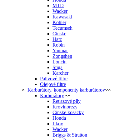
MTD
Wacker
Kawasaki
Kohler
Tecumseh
Cinske
Hatz
Robin
Yanmar
Zongshen
Loncin
Stiga
Karcher
Palivové filtre
Olejové filtre
Karburátory, komponenty karburátorov
Karburátory
Reťazové píly
Krovinorezy
Cinske kosacky
Honda
Jikov
Wacker
Briggs & Stratton