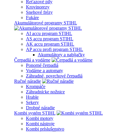
Reťazové píly
Krovinorezy
Snehové frézy
Fukáre
Akumulátorové programy STIHL
AI accu program STIHL
AS accu program STIHL
AK accu program STIHL
AP accu profi program STIHL
Akumulátory a nabíjačky
Čerpadlá a vodárne
Ponorné čerpadlá
Vodárne a automaty
Záhradné, povrchové čerpadlá
Ručné náradie
Krompáče
Záhradnícke nožnice
Hrable
Sekery
Drobné náradie
Kombi systém STIHL
Kombi motory
Kombi nástroje
Kombi príslušenstvo