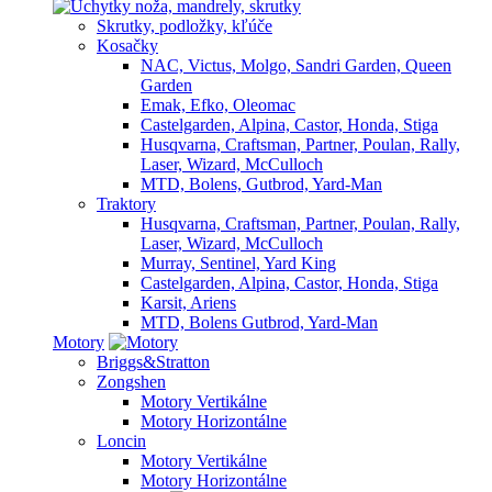
Skrutky, podložky, kľúče
Kosačky
NAC, Victus, Molgo, Sandri Garden, Queen
Garden
Emak, Efko, Oleomac
Castelgarden, Alpina, Castor, Honda, Stiga
Husqvarna, Craftsman, Partner, Poulan, Rally,
Laser, Wizard, McCulloch
MTD, Bolens, Gutbrod, Yard-Man
Traktory
Husqvarna, Craftsman, Partner, Poulan, Rally,
Laser, Wizard, McCulloch
Murray, Sentinel, Yard King
Castelgarden, Alpina, Castor, Honda, Stiga
Karsit, Ariens
MTD, Bolens Gutbrod, Yard-Man
Motory
Briggs&Stratton
Zongshen
Motory Vertikálne
Motory Horizontálne
Loncin
Motory Vertikálne
Motory Horizontálne