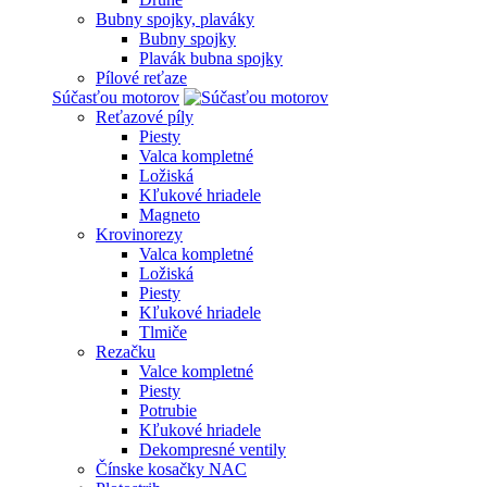
Bubny spojky, plaváky
Bubny spojky
Plavák bubna spojky
Pílové reťaze
Súčasťou motorov
Reťazové píly
Piesty
Valca kompletné
Ložiská
Kľukové hriadele
Magneto
Krovinorezy
Valca kompletné
Ložiská
Piesty
Kľukové hriadele
Tlmiče
Rezačku
Valce kompletné
Piesty
Potrubie
Kľukové hriadele
Dekompresné ventily
Čínske kosačky NAC