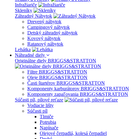
Infražiariče
Skleníky
Záhradný Nábytok
Drevený nábytok
Campingový nábytok
Detský záhradný nábytok
Kovový nábytok
Ratanový nábytok
Lehátka
Náhradné diely
Originálne diely BRIGGS&STRATTON
Filtre BRIGGS&STRATTON
Oleje BRIGGS&STRATTON
Časti štartérov BRIGGS&STRATTON
Komponenty karburátorov BRIGGS&STRATTON
Komponenty zapaľovania BRIGGS&STRATTON
Súčasti píl, pílové reťaze
Vodiacie lišty
Súčasti píl
Tlmiče
Potrubia
Napínače
Olejové čerpadlá, kolesá čerpadiel
Druhé