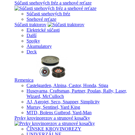
Súčasti snehových fréz a snehové reťaze
Súčasti snehových fréz
Snehové reťaze
Súčasti traktorov
Elektrické súčasti
Další
Spojky
Akumulatory
Deck
Remenica
Castelgarden, Alpina, Castor, Honda, Stiga
Husqvarna, Craftsman, Partner, Poulan, Rally, Laser,
Wizard, McCulloch
AJ, Agrojet, Seco, Snapper, Simplicity
Murray, Sentinel, Yard King
MTD, Bolens Gutbrod, Yard-Man
Prvky krovinorezov a strunové kosačky
ČÍNSKE KROVINOREZY
UNIVERZÁLNE