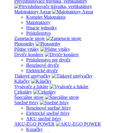
Prevzdušnovače trávnika, vertikutátory
Malotraktory Agzat
Komplet Malotraktor
Malotraktory
Hnacie jednotky
Príslušenstvo
Zametacie stroje
Plotostrihy
Pôdne vrtáky
Drviče konárov
Príslušenstvo pre drviče
Benzínové drviče
Elektrické drviče
Tlakové umývačky
Kálačky
Vysávače a fukáre
Cirkuláry
Špeciálne stroje
Snežné frézy
Benzínové snežné frézy
Elektrické snežné frézy
AKU snežné frézy
AKU-EGO POWER
Kosačky