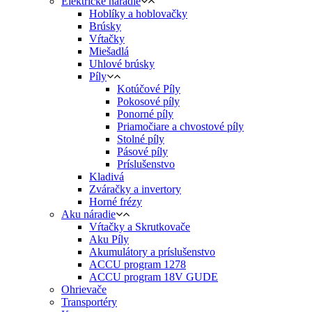
Elektrické náradie
Hoblíky a hoblovačky
Brúsky
Vŕtačky
Miešadlá
Uhlové brúsky
Píly
Kotúčové Píly
Pokosové píly
Ponorné píly
Priamočiare a chvostové píly
Stolné píly
Pásové píly
Príslušenstvo
Kladivá
Zváračky a invertory
Horné frézy
Aku náradie
Vŕtačky a Skrutkovače
Aku Píly
Akumulátory a príslušenstvo
ACCU program 1278
ACCU program 18V GUDE
Ohrievače
Transportéry