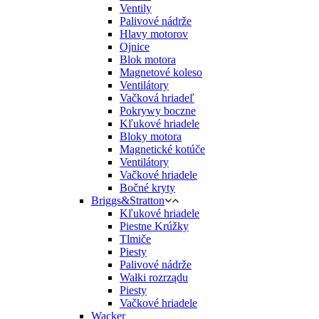
Ventily
Palivové nádrže
Hlavy motorov
Ojnice
Blok motora
Magnetové koleso
Ventilátory
Vačková hriadeľ
Pokrywy boczne
Kľukové hriadele
Bloky motora
Magnetické kotúče
Ventilátory
Vačkové hriadele
Bočné kryty
Briggs&Stratton
Kľukové hriadele
Piestne Krúžky
Tlmiče
Piesty
Palivové nádrže
Wałki rozrządu
Piesty
Vačkové hriadele
Wacker