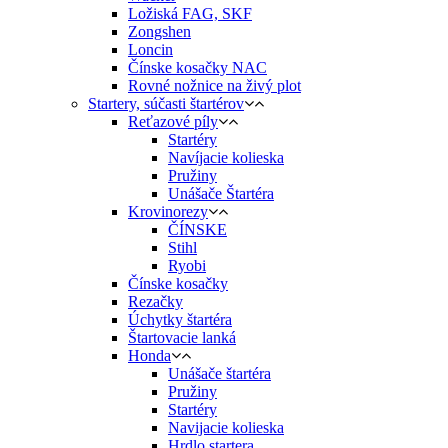
Ložiská FAG, SKF
Zongshen
Loncin
Čínske kosačky NAC
Rovné nožnice na živý plot
Startery, súčasti štartérov
Reťazové píly
Startéry
Navíjacie kolieska
Pružiny
Unášače Štartéra
Krovinorezy
ČÍNSKE
Stihl
Ryobi
Čínske kosačky
Rezačky
Úchytky štartéra
Štartovacie lanká
Honda
Unášače štartéra
Pružiny
Startéry
Navijacie kolieska
Hrdlo startera