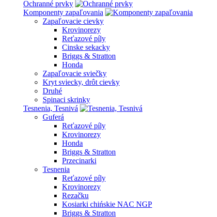
Ochranné prvky
Komponenty zapaľovania
Zapaľovacie cievky
Krovinorezy
Reťazové píly
Cinske sekacky
Briggs & Stratton
Honda
Zapaľovacie sviečky
Kryt sviecky, drôt cievky
Druhé
Spinaci skrinky
Tesnenia, Tesnivá
Guferá
Reťazové píly
Krovinorezy
Honda
Briggs & Stratton
Przecinarki
Tesnenia
Reťazové píly
Krovinorezy
Rezačku
Kosiarki chińskie NAC NGP
Briggs & Stratton