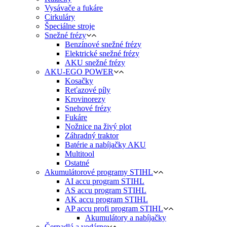
Vysávače a fukáre
Cirkuláry
Špeciálne stroje
Snežné frézy
Benzínové snežné frézy
Elektrické snežné frézy
AKU snežné frézy
AKU-EGO POWER
Kosačky
Reťazové píly
Krovinorezy
Snehové frézy
Fukáre
Nožnice na živý plot
Záhradný traktor
Batérie a nabíjačky AKU
Multitool
Ostatné
Akumulátorové programy STIHL
AI accu program STIHL
AS accu program STIHL
AK accu program STIHL
AP accu profi program STIHL
Akumulátory a nabíjačky
Čerpadlá a vodárne