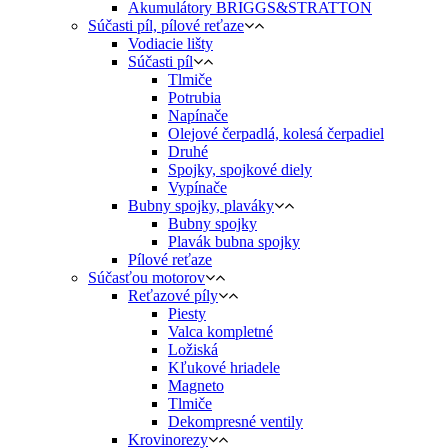
Akumulátory BRIGGS&STRATTON
Súčasti píl, pílové reťaze
Vodiacie lišty
Súčasti píl
Tlmiče
Potrubia
Napínače
Olejové čerpadlá, kolesá čerpadiel
Druhé
Spojky, spojkové diely
Vypínače
Bubny spojky, plaváky
Bubny spojky
Plavák bubna spojky
Pílové reťaze
Súčasťou motorov
Reťazové píly
Piesty
Valca kompletné
Ložiská
Kľukové hriadele
Magneto
Tlmiče
Dekompresné ventily
Krovinorezy