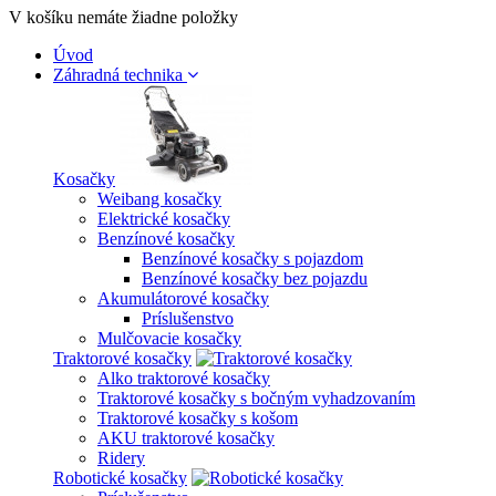
V košíku nemáte žiadne položky
Úvod
Záhradná technika
Kosačky
Weibang kosačky
Elektrické kosačky
Benzínové kosačky
Benzínové kosačky s pojazdom
Benzínové kosačky bez pojazdu
Akumulátorové kosačky
Príslušenstvo
Mulčovacie kosačky
Traktorové kosačky
Alko traktorové kosačky
Traktorové kosačky s bočným vyhadzovaním
Traktorové kosačky s košom
AKU traktorové kosačky
Ridery
Robotické kosačky