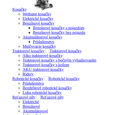
Kosačky
Weibang kosačky
Elektrické kosačky
Benzínové kosačky
Benzínové kosačky s pojazdom
Benzínové kosačky bez pojazdu
Akumulátorové kosačky
Príslušenstvo
Mulčovacie kosačky
Traktorové kosačky
Alko traktorové kosačky
Traktorové kosačky s bočným vyhadzovaním
Traktorové kosačky s košom
AKU traktorové kosačky
Ridery
Robotické kosačky
Príslušenstvo
Bezdrôtové robotické kosačky
Luba robotické kosačky
Reťazové píly
Elektrické
Benzínové
Akumulátorové