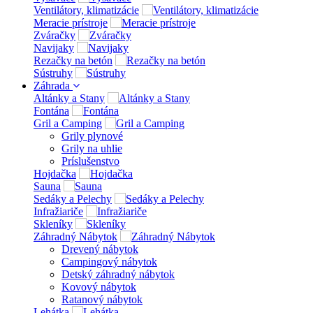
Ventilátory, klimatizácie
Meracie prístroje
Zváračky
Navijaky
Rezačky na betón
Sústruhy
Záhrada
Altánky a Stany
Fontána
Gril a Camping
Grily plynové
Grily na uhlie
Príslušenstvo
Hojdačka
Sauna
Sedáky a Pelechy
Infražiariče
Skleníky
Záhradný Nábytok
Drevený nábytok
Campingový nábytok
Detský záhradný nábytok
Kovový nábytok
Ratanový nábytok
Lehátka