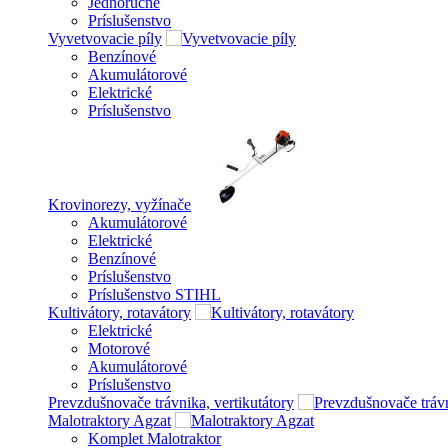
Jednoručné
Príslušenstvo
Vyvetvovacie píly
Benzínové
Akumulátorové
Elektrické
Príslušenstvo
Krovinorezy, vyžínače
Akumulátorové
Elektrické
Benzínové
Príslušenstvo
Príslušenstvo STIHL
Kultivátory, rotavátory
Elektrické
Motorové
Akumulátorové
Príslušenstvo
Prevzdušnovače trávnika, vertikutátory
Malotraktory Agzat
Komplet Malotraktor