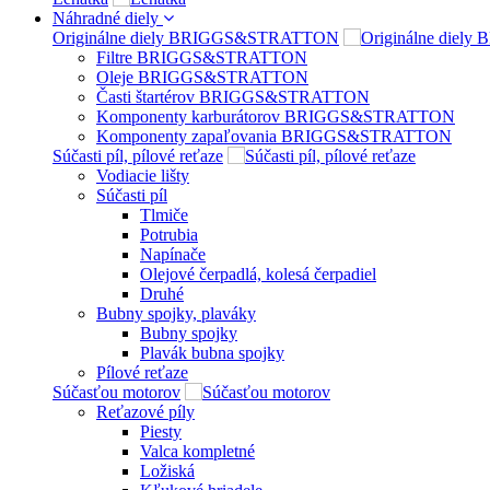
Náhradné diely
Originálne diely BRIGGS&STRATTON
Filtre BRIGGS&STRATTON
Oleje BRIGGS&STRATTON
Časti štartérov BRIGGS&STRATTON
Komponenty karburátorov BRIGGS&STRATTON
Komponenty zapaľovania BRIGGS&STRATTON
Súčasti píl, pílové reťaze
Vodiacie lišty
Súčasti píl
Tlmiče
Potrubia
Napínače
Olejové čerpadlá, kolesá čerpadiel
Druhé
Bubny spojky, plaváky
Bubny spojky
Plavák bubna spojky
Pílové reťaze
Súčasťou motorov
Reťazové píly
Piesty
Valca kompletné
Ložiská