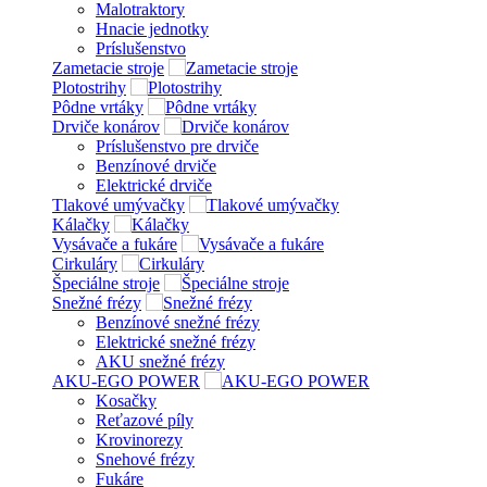
Malotraktory
Hnacie jednotky
Príslušenstvo
Zametacie stroje
Plotostrihy
Pôdne vrtáky
Drviče konárov
Príslušenstvo pre drviče
Benzínové drviče
Elektrické drviče
Tlakové umývačky
Kálačky
Vysávače a fukáre
Cirkuláry
Špeciálne stroje
Snežné frézy
Benzínové snežné frézy
Elektrické snežné frézy
AKU snežné frézy
AKU-EGO POWER
Kosačky
Reťazové píly
Krovinorezy
Snehové frézy
Fukáre