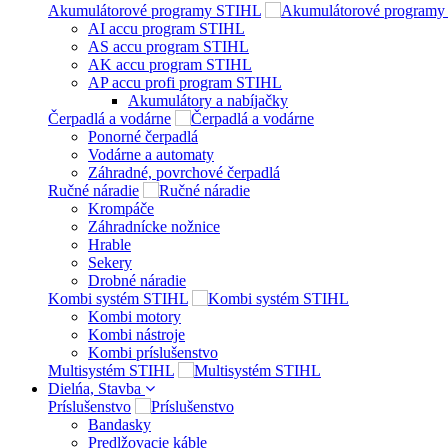
Akumulátorové programy STIHL
AI accu program STIHL
AS accu program STIHL
AK accu program STIHL
AP accu profi program STIHL
Akumulátory a nabíjačky
Čerpadlá a vodárne
Ponorné čerpadlá
Vodárne a automaty
Záhradné, povrchové čerpadlá
Ručné náradie
Krompáče
Záhradnícke nožnice
Hrable
Sekery
Drobné náradie
Kombi systém STIHL
Kombi motory
Kombi nástroje
Kombi príslušenstvo
Multisystém STIHL
Dielńa, Stavba
Príslušenstvo
Bandasky
Predlžovacie káble