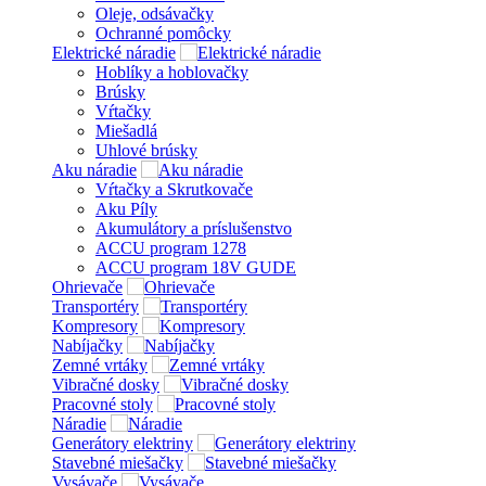
Oleje, odsávačky
Ochranné pomôcky
Elektrické náradie
Hoblíky a hoblovačky
Brúsky
Vŕtačky
Miešadlá
Uhlové brúsky
Aku náradie
Vŕtačky a Skrutkovače
Aku Píly
Akumulátory a príslušenstvo
ACCU program 1278
ACCU program 18V GUDE
Ohrievače
Transportéry
Kompresory
Nabíjačky
Zemné vrtáky
Vibračné dosky
Pracovné stoly
Náradie
Generátory elektriny
Stavebné miešačky
Vysávače