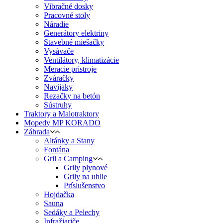
Vibračné dosky
Pracovné stoly
Náradie
Generátory elektriny
Stavebné miešačky
Vysávače
Ventilátory, klimatizácie
Meracie prístroje
Zváračky
Navijaky
Rezačky na betón
Sústruhy
Traktory a Malotraktory
Mopedy MP KORADO
Záhrada
Altánky a Stany
Fontána
Gril a Camping
Grily plynové
Grily na uhlie
Príslušenstvo
Hojdačka
Sauna
Sedáky a Pelechy
Infražiariče