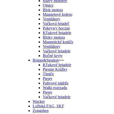
Hlavy motorov
Ojnice
Blok motora
Magnetové koleso
Ventilátory
Vačková hriadeľ
Pokrywy boczne
Kľukové hriadele
Bloky motora
Magnetické kotúče
Ventilátory
Vačkové hriadele
Bočné kryty
Briggs&Stratton
Kľukové hriadele
Piestne Krúžky
Tlmiče
Piesty
Palivové nádrže
Wałki rozrządu
Piesty
Vačkové hriadele
Wacker
Ložiská FAG, SKF
Zongshen