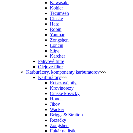
Kawasaki
Kohler
Tecumseh
Cinske
Hatz
Robin
Yanmar
Zongshen
Loncin
Stiga
Karcher
Palivové filtre
Olejové filtre
Karburátory, komponenty karburátorov
Karburátory
Reťazové píly
Krovinorezy
Cinske kosacky
Honda
Jikov
Wacker
Briggs & Stratton
Rezačky
Zongshen
Fukár na lístie