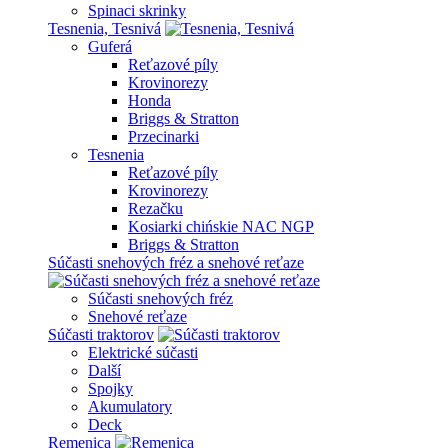
Spinaci skrinky
Tesnenia, Tesnivá
Guferá
Reťazové píly
Krovinorezy
Honda
Briggs & Stratton
Przecinarki
Tesnenia
Reťazové píly
Krovinorezy
Rezačku
Kosiarki chińskie NAC NGP
Briggs & Stratton
Súčasti snehových fréz a snehové reťaze
Súčasti snehových fréz
Snehové reťaze
Súčasti traktorov
Elektrické súčasti
Další
Spojky
Akumulatory
Deck
Remenica