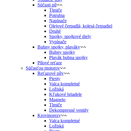
Súčasti píl
Tlmiče
Potrubia
Napínače
Olejové čerpadlá, kolesá čerpadiel
Druhé
Spojky, spojkové diely
Vypínače
Bubny spojky, plaváky
Bubny spojky
Plavák bubna spojky
Pílové reťaze
Súčasťou motorov
Reťazové píly
Piesty
Valca kompletné
Ložiská
Kľukové hriadele
Magneto
Tlmiče
Dekompresné ventily
Krovinorezy
Valca kompletné
Ložiská