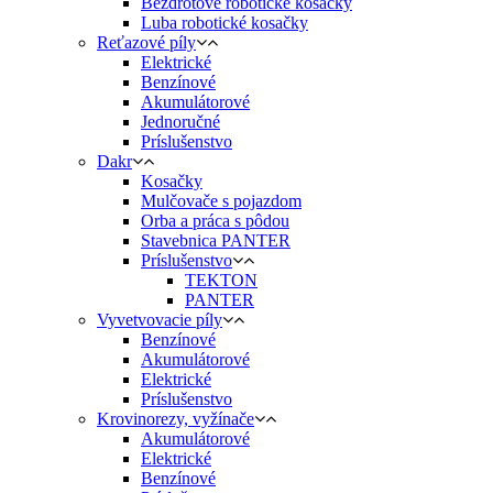
Bezdrôtové robotické kosačky
Luba robotické kosačky
Reťazové píly
Elektrické
Benzínové
Akumulátorové
Jednoručné
Príslušenstvo
Dakr
Kosačky
Mulčovače s pojazdom
Orba a práca s pôdou
Stavebnica PANTER
Príslušenstvo
TEKTON
PANTER
Vyvetvovacie píly
Benzínové
Akumulátorové
Elektrické
Príslušenstvo
Krovinorezy, vyžínače
Akumulátorové
Elektrické
Benzínové