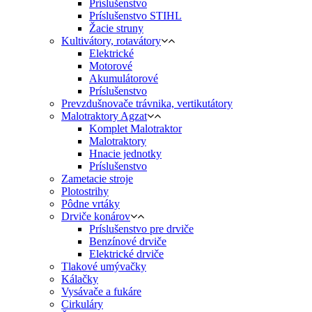
Príslušenstvo
Príslušenstvo STIHL
Žacie struny
Kultivátory, rotavátory
Elektrické
Motorové
Akumulátorové
Príslušenstvo
Prevzdušnovače trávnika, vertikutátory
Malotraktory Agzat
Komplet Malotraktor
Malotraktory
Hnacie jednotky
Príslušenstvo
Zametacie stroje
Plotostrihy
Pôdne vrtáky
Drviče konárov
Príslušenstvo pre drviče
Benzínové drviče
Elektrické drviče
Tlakové umývačky
Kálačky
Vysávače a fukáre
Cirkuláry