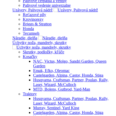
Palivové čerpadlá a ventily
Palivové vedenie univerzalne
Uzávery, Palivová nádrž
Reťazové píly
Krovinorezy
Briggs & Stratton
Honda
Tecumseh
Náradie, dielňa
Úchytky noža, mandrely, skrutky
Skrutky, podložky, kľúče
Kosačky
NAC, Victus, Molgo, Sandri Garden, Queen
Garden
Emak, Efko, Oleomac
Castelgarden, Alpina, Castor, Honda, Stiga
Husqvarna, Craftsman, Partner, Poulan, Rally,
Laser, Wizard, McCulloch
MTD, Bolens, Gutbrod, Yard-Man
Traktory
Husqvarna, Craftsman, Partner, Poulan, Rally,
Laser, Wizard, McCulloch
Murray, Sentinel, Yard King
Castelgarden, Alpina, Castor, Honda, Stiga