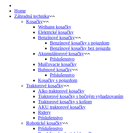
Home
Záhradná technika
Kosačky
Weibang kosačky
Elektrické kosačky
Benzínové kosačky
Benzínové kosačky s pojazdom
Benzínové kosačky bez pojazdu
Akumulátorové kosačky
Príslušenstvo
Mulčovacie kosačky
Bubnové kosačky
Príslušenstvo
Kosačky s pojazdom
Traktorové kosačky
Alko traktorové kosačky
Traktorové kosačky s bočným vyhadzovaním
Traktorové kosačky s košom
AKU traktorové kosačky
Ridery
Príslušenstvo
Robotické kosačky
Príslušenstvo