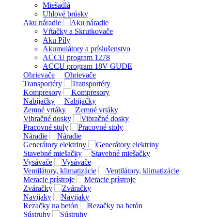
Miešadlá
Uhlové brúsky
Aku náradie
Vŕtačky a Skrutkovače
Aku Píly
Akumulátory a príslušenstvo
ACCU program 1278
ACCU program 18V GUDE
Ohrievače
Transportéry
Kompresory
Nabíjačky
Zemné vrtáky
Vibračné dosky
Pracovné stoly
Náradie
Generátory elektriny
Stavebné miešačky
Vysávače
Ventilátory, klimatizácie
Meracie prístroje
Zváračky
Navijaky
Rezačky na betón
Sústruhy