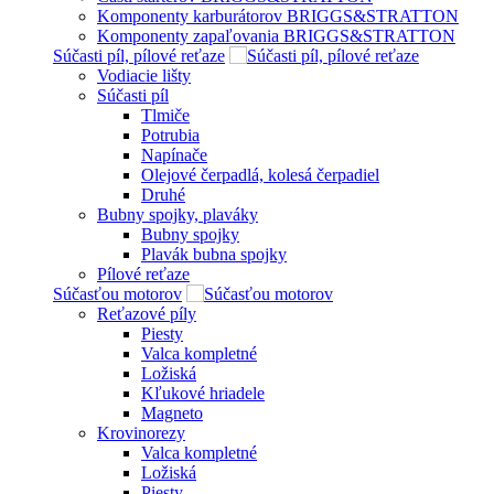
Komponenty karburátorov BRIGGS&STRATTON
Komponenty zapaľovania BRIGGS&STRATTON
Súčasti píl, pílové reťaze
Vodiacie lišty
Súčasti píl
Tlmiče
Potrubia
Napínače
Olejové čerpadlá, kolesá čerpadiel
Druhé
Bubny spojky, plaváky
Bubny spojky
Plavák bubna spojky
Pílové reťaze
Súčasťou motorov
Reťazové píly
Piesty
Valca kompletné
Ložiská
Kľukové hriadele
Magneto
Krovinorezy
Valca kompletné
Ložiská
Piesty