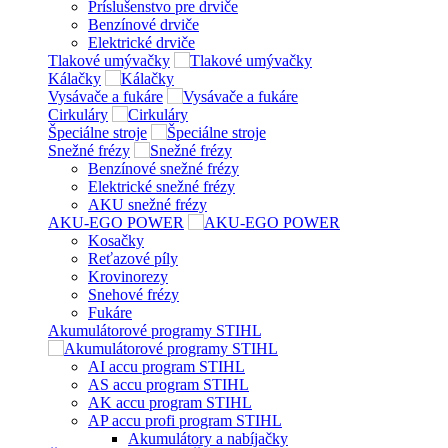
Príslušenstvo pre drviče
Benzínové drviče
Elektrické drviče
Tlakové umývačky
Kálačky
Vysávače a fukáre
Cirkuláry
Špeciálne stroje
Snežné frézy
Benzínové snežné frézy
Elektrické snežné frézy
AKU snežné frézy
AKU-EGO POWER
Kosačky
Reťazové píly
Krovinorezy
Snehové frézy
Fukáre
Akumulátorové programy STIHL
AI accu program STIHL
AS accu program STIHL
AK accu program STIHL
AP accu profi program STIHL
Akumulátory a nabíjačky