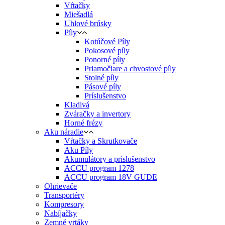
Vŕtačky
Miešadlá
Uhlové brúsky
Píly
Kotúčové Píly
Pokosové píly
Ponorné píly
Priamočiare a chvostové píly
Stolné píly
Pásové píly
Príslušenstvo
Kladivá
Zváračky a invertory
Horné frézy
Aku náradie
Vŕtačky a Skrutkovače
Aku Píly
Akumulátory a príslušenstvo
ACCU program 1278
ACCU program 18V GUDE
Ohrievače
Transportéry
Kompresory
Nabíjačky
Zemné vrtáky