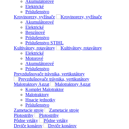
Akumulátorové
Elektrické
Príslušenstvo
Krovinorezy, vyžínače
Akumulátorové
Elektrické
Benzínové
Príslušenstvo
Príslušenstvo STIHL
Kultivátory, rotavátory
Elektrické
Motorové
Akumulátorové
Príslušenstvo
Prevzdušnovače trávnika, vertikutátory
Malotraktory Agzat
Komplet Malotraktor
Malotraktory
Hnacie jednotky
Príslušenstvo
Zametacie stroje
Plotostrihy
Pôdne vrtáky
Drviče konárov