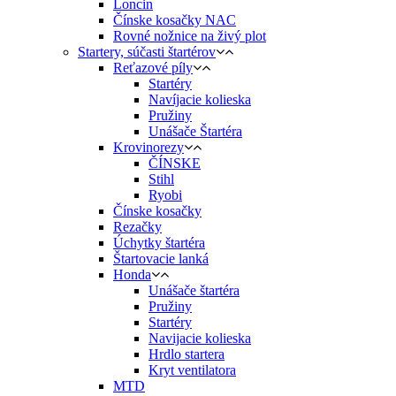
Loncin
Čínske kosačky NAC
Rovné nožnice na živý plot
Startery, súčasti štartérov
Reťazové píly
Startéry
Navíjacie kolieska
Pružiny
Unášače Štartéra
Krovinorezy
ČÍNSKE
Stihl
Ryobi
Čínske kosačky
Rezačky
Úchytky štartéra
Štartovacie lanká
Honda
Unášače štartéra
Pružiny
Startéry
Navijacie kolieska
Hrdlo startera
Kryt ventilatora
MTD