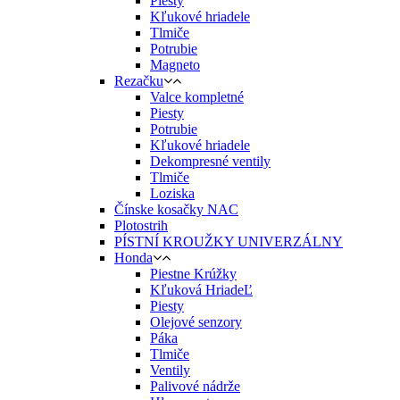
Piesty
Kľukové hriadele
Tlmiče
Potrubie
Magneto
Rezačku
Valce kompletné
Piesty
Potrubie
Kľukové hriadele
Dekompresné ventily
Tlmiče
Loziska
Čínske kosačky NAC
Plotostrih
PÍSTNÍ KROUŽKY UNIVERZÁLNY
Honda
Piestne Krúžky
Kľuková HriadeĽ
Piesty
Olejové senzory
Páka
Tlmiče
Ventily
Palivové nádrže