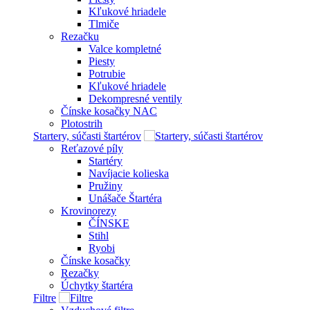
Kľukové hriadele
Tlmiče
Rezačku
Valce kompletné
Piesty
Potrubie
Kľukové hriadele
Dekompresné ventily
Čínske kosačky NAC
Plotostrih
Startery, súčasti štartérov
Reťazové píly
Startéry
Navíjacie kolieska
Pružiny
Unášače Štartéra
Krovinorezy
ČÍNSKE
Stihl
Ryobi
Čínske kosačky
Rezačky
Úchytky štartéra
Filtre