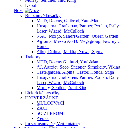
Murray, Sentinel, Yard King
Karsit
Nože
Benzínové kosačky
MTD, Bolens, Gutbrod, Yard-Man
Husqvarna, Craftsman, Partner, Poulan, Rally,
Laser, Wizard, McCulloch
NAC, Molgo, Sandri Garden, Queen Garden
Agroma, Mesko AGD, Megagroup, Faworyt,
Romet
Alko, Dolmar, Makita, Nowa, Sigma
Traktory
MTD, Bolens Gutbrod, Yard-Man
AJ, Agrojet, Seco, Snapper, Simplicity, Viking
Castelgarden, Alpina, Castor, Honda, Stiga
Husqvarna, Craftsman, Partner, Poulan, Rally,
Laser, Wizard, McCulloch
Murray, Sentinel, Yard King
Elektrické kosačky
UNIVERZÁLNE
MULČOVACÍ
ŽACÍ
SO ZBEROM
Aerace
Prevzdušnovače, Vertikutátory