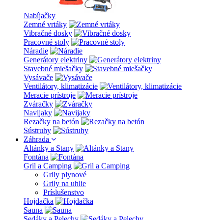
Nabíjačky
Zemné vrtáky
Vibračné dosky
Pracovné stoly
Náradie
Generátory elektriny
Stavebné miešačky
Vysávače
Ventilátory, klimatizácie
Meracie prístroje
Zváračky
Navijaky
Rezačky na betón
Sústruhy
Záhrada
Altánky a Stany
Fontána
Gril a Camping
Grily plynové
Grily na uhlie
Príslušenstvo
Hojdačka
Sauna
Sedáky a Pelechy