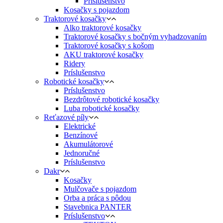
Príslušenstvo
Kosačky s pojazdom
Traktorové kosačky
Alko traktorové kosačky
Traktorové kosačky s bočným vyhadzovaním
Traktorové kosačky s košom
AKU traktorové kosačky
Ridery
Príslušenstvo
Robotické kosačky
Príslušenstvo
Bezdrôtové robotické kosačky
Luba robotické kosačky
Reťazové píly
Elektrické
Benzínové
Akumulátorové
Jednoručné
Príslušenstvo
Dakr
Kosačky
Mulčovače s pojazdom
Orba a práca s pôdou
Stavebnica PANTER
Príslušenstvo