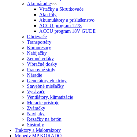
Aku náradie
Vŕtačky a Skrutkovače
Aku Píly
Akumulátory a príslušenstvo
ACCU program 1278
ACCU program 18V GUDE
Ohrievače
Transportéry
Kompresory
Nabíjačky
Zemné vrtáky
Vibračné dosky
Pracovné stoly
Náradie
Generátory elektriny
Stavebné miešačky
Vysávače
Ventilátory, klimatizácie
Meracie prístroje
Zváračky
Navijaky
Rezačky na betón
Sústruhy
Traktory a Malotraktory
Mopedy MP KORADO