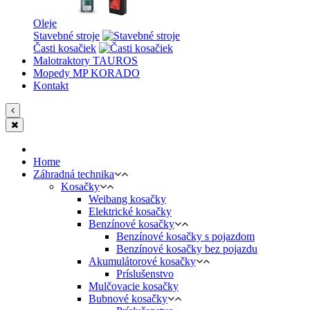
Oleje
Stavebné stroje
Časti kosačiek
Malotraktory TAUROS
Mopedy MP KORADO
Kontakt
Home
Záhradná technika
Kosačky
Weibang kosačky
Elektrické kosačky
Benzínové kosačky
Benzínové kosačky s pojazdom
Benzínové kosačky bez pojazdu
Akumulátorové kosačky
Príslušenstvo
Mulčovacie kosačky
Bubnové kosačky