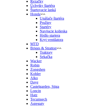
Rezačky
Úchytky štartéra
Štartovacie lanká
Honda
Unášače štartéra
Pružiny
Startéry
Navijacie kolieska
Hrdlo startera
Kryt ventilatora
MTD
Briggs & Stratton
Traktory
Sekačka
Wacker
Robin
Zongshen
Kohler
Alko
Daye
Castelgarden, Stiga
Loncin
Hatz
Tecumsech
Agregaty