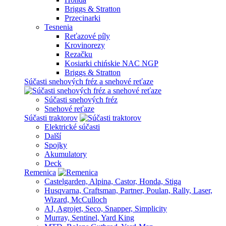
Briggs & Stratton
Przecinarki
Tesnenia
Reťazové píly
Krovinorezy
Rezačku
Kosiarki chińskie NAC NGP
Briggs & Stratton
Súčasti snehových fréz a snehové reťaze
Súčasti snehových fréz
Snehové reťaze
Súčasti traktorov
Elektrické súčasti
Další
Spojky
Akumulatory
Deck
Remenica
Castelgarden, Alpina, Castor, Honda, Stiga
Husqvarna, Craftsman, Partner, Poulan, Rally, Laser,
Wizard, McCulloch
AJ, Agrojet, Seco, Snapper, Simplicity
Murray, Sentinel, Yard King