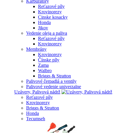
Karburátory
Reťazové píly
Krovinorezy
Cinske kosacky
Honda
Jikov
Vedenie oleja a paliva
Reťazové píly
Krovinorezy
Membrány
Krovinorezy
Čínske píly
Zama
Walbro
Briggs & Stratton
Palivové čerpadlá a ventily
Palivové vedenie univerzalne
Uzávery, Palivová nádrž
Reťazové píly
Krovinorezy
Briggs & Stratton
Honda
Tecumseh