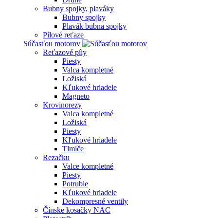
Bubny spojky, plaváky
Bubny spojky
Plavák bubna spojky
Pílové reťaze
Súčasťou motorov
Reťazové píly
Piesty
Valca kompletné
Ložiská
Kľukové hriadele
Magneto
Krovinorezy
Valca kompletné
Ložiská
Piesty
Kľukové hriadele
Tlmiče
Rezačku
Valce kompletné
Piesty
Potrubie
Kľukové hriadele
Dekompresné ventily
Čínske kosačky NAC