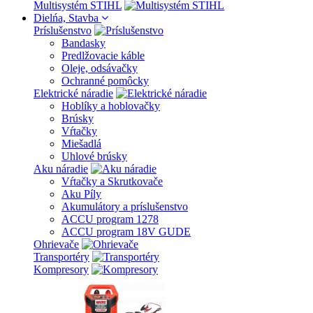
Multisystém STIHL
Dielńa, Stavba
Príslušenstvo
Bandasky
Predlžovacie káble
Oleje, odsávačky
Ochranné pomôcky
Elektrické náradie
Hoblíky a hoblovačky
Brúsky
Vŕtačky
Miešadlá
Uhlové brúsky
Aku náradie
Vŕtačky a Skrutkovače
Aku Píly
Akumulátory a príslušenstvo
ACCU program 1278
ACCU program 18V GUDE
Ohrievače
Transportéry
Kompresory