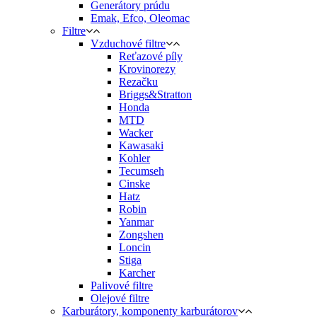
Generátory prúdu
Emak, Efco, Oleomac
Filtre
Vzduchové filtre
Reťazové píly
Krovinorezy
Rezačku
Briggs&Stratton
Honda
MTD
Wacker
Kawasaki
Kohler
Tecumseh
Cinske
Hatz
Robin
Yanmar
Zongshen
Loncin
Stiga
Karcher
Palivové filtre
Olejové filtre
Karburátory, komponenty karburátorov