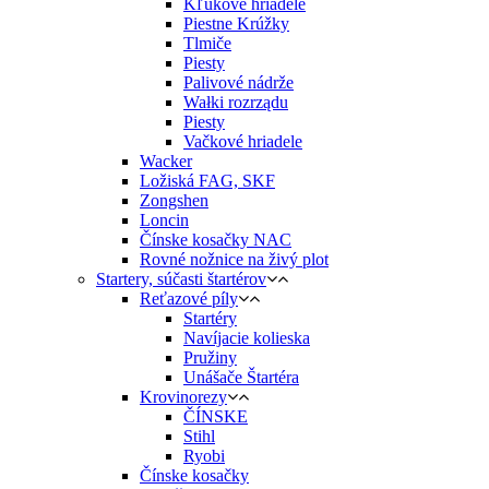
Kľukové hriadele
Piestne Krúžky
Tlmiče
Piesty
Palivové nádrže
Wałki rozrządu
Piesty
Vačkové hriadele
Wacker
Ložiská FAG, SKF
Zongshen
Loncin
Čínske kosačky NAC
Rovné nožnice na živý plot
Startery, súčasti štartérov
Reťazové píly
Startéry
Navíjacie kolieska
Pružiny
Unášače Štartéra
Krovinorezy
ČÍNSKE
Stihl
Ryobi
Čínske kosačky