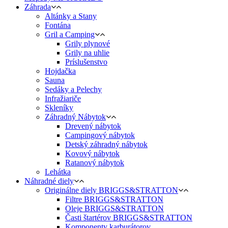
Záhrada
Altánky a Stany
Fontána
Gril a Camping
Grily plynové
Grily na uhlie
Príslušenstvo
Hojdačka
Sauna
Sedáky a Pelechy
Infražiariče
Skleníky
Záhradný Nábytok
Drevený nábytok
Campingový nábytok
Detský záhradný nábytok
Kovový nábytok
Ratanový nábytok
Lehátka
Náhradné diely
Originálne diely BRIGGS&STRATTON
Filtre BRIGGS&STRATTON
Oleje BRIGGS&STRATTON
Časti štartérov BRIGGS&STRATTON
Komponenty karburátorov