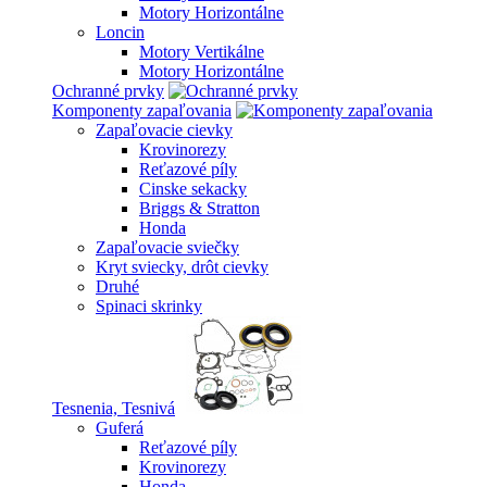
Motory Horizontálne
Loncin
Motory Vertikálne
Motory Horizontálne
Ochranné prvky
Komponenty zapaľovania
Zapaľovacie cievky
Krovinorezy
Reťazové píly
Cinske sekacky
Briggs & Stratton
Honda
Zapaľovacie sviečky
Kryt sviecky, drôt cievky
Druhé
Spinaci skrinky
Tesnenia, Tesnivá
Guferá
Reťazové píly
Krovinorezy
Honda