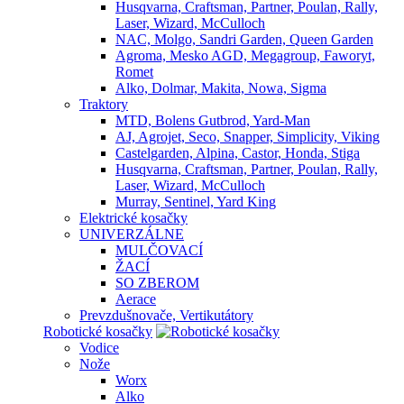
Husqvarna, Craftsman, Partner, Poulan, Rally,
Laser, Wizard, McCulloch
NAC, Molgo, Sandri Garden, Queen Garden
Agroma, Mesko AGD, Megagroup, Faworyt,
Romet
Alko, Dolmar, Makita, Nowa, Sigma
Traktory
MTD, Bolens Gutbrod, Yard-Man
AJ, Agrojet, Seco, Snapper, Simplicity, Viking
Castelgarden, Alpina, Castor, Honda, Stiga
Husqvarna, Craftsman, Partner, Poulan, Rally,
Laser, Wizard, McCulloch
Murray, Sentinel, Yard King
Elektrické kosačky
UNIVERZÁLNE
MULČOVACÍ
ŽACÍ
SO ZBEROM
Aerace
Prevzdušnovače, Vertikutátory
Robotické kosačky
Vodice
Nože
Worx
Alko