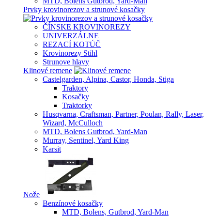
MTD, Bolens Gutbrod, Yard-Man
Prvky krovinorezov a strunové kosačky
ČÍNSKE KROVINOREZY
UNIVERZÁLNE
REZACÍ KOTÚČ
Krovinorezy Stihl
Strunove hlavy
Klinové remene
Castelgarden, Alpina, Castor, Honda, Stiga
Traktory
Kosačky
Traktorky
Husqvarna, Craftsman, Partner, Poulan, Rally, Laser,
Wizard, McCulloch
MTD, Bolens Gutbrod, Yard-Man
Murray, Sentinel, Yard King
Karsit
Nože
Benzínové kosačky
MTD, Bolens, Gutbrod, Yard-Man