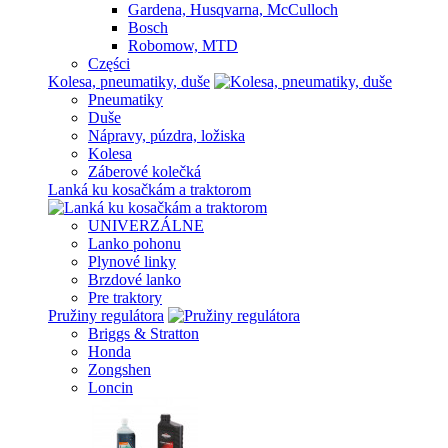
Gardena, Husqvarna, McCulloch
Bosch
Robomow, MTD
Części
Kolesa, pneumatiky, duše
Pneumatiky
Duše
Nápravy, púzdra, ložiska
Kolesa
Záberové kolečká
Lanká ku kosačkám a traktorom
UNIVERZÁLNE
Lanko pohonu
Plynové linky
Brzdové lanko
Pre traktory
Pružiny regulátora
Briggs & Stratton
Honda
Zongshen
Loncin