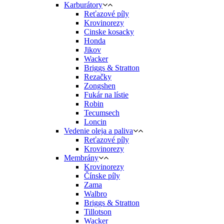
Karburátory
Reťazové píly
Krovinorezy
Cinske kosacky
Honda
Jikov
Wacker
Briggs & Stratton
Rezačky
Zongshen
Fukár na lístie
Robin
Tecumsech
Loncin
Vedenie oleja a paliva
Reťazové píly
Krovinorezy
Membrány
Krovinorezy
Čínske píly
Zama
Walbro
Briggs & Stratton
Tillotson
Wacker