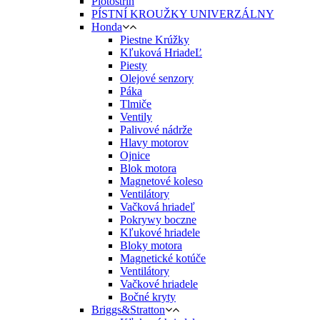
Plotostrih
PÍSTNÍ KROUŽKY UNIVERZÁLNY
Honda
Piestne Krúžky
Kľuková HriadeĽ
Piesty
Olejové senzory
Páka
Tlmiče
Ventily
Palivové nádrže
Hlavy motorov
Ojnice
Blok motora
Magnetové koleso
Ventilátory
Vačková hriadeľ
Pokrywy boczne
Kľukové hriadele
Bloky motora
Magnetické kotúče
Ventilátory
Vačkové hriadele
Bočné kryty
Briggs&Stratton