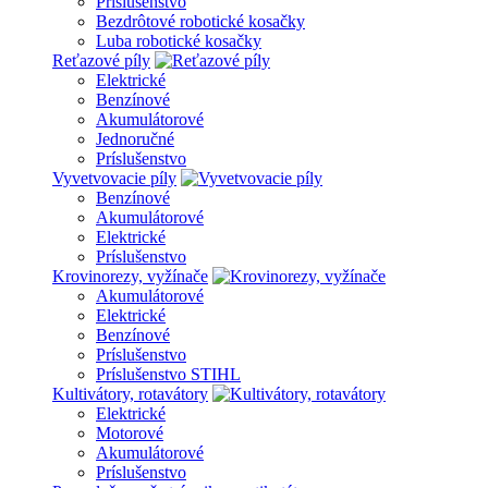
Príslušenstvo
Bezdrôtové robotické kosačky
Luba robotické kosačky
Reťazové píly
Elektrické
Benzínové
Akumulátorové
Jednoručné
Príslušenstvo
Vyvetvovacie píly
Benzínové
Akumulátorové
Elektrické
Príslušenstvo
Krovinorezy, vyžínače
Akumulátorové
Elektrické
Benzínové
Príslušenstvo
Príslušenstvo STIHL
Kultivátory, rotavátory
Elektrické
Motorové
Akumulátorové
Príslušenstvo