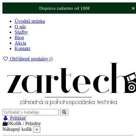
×
Doprava zadarmo od 100€
Úvodná stránka
O nás
Služby
Blog
Akcia
Kontakt
Obľúbené produkty (
)
Prihlásiť
0
Košík
/
Prázdny
Nákupný košík
×