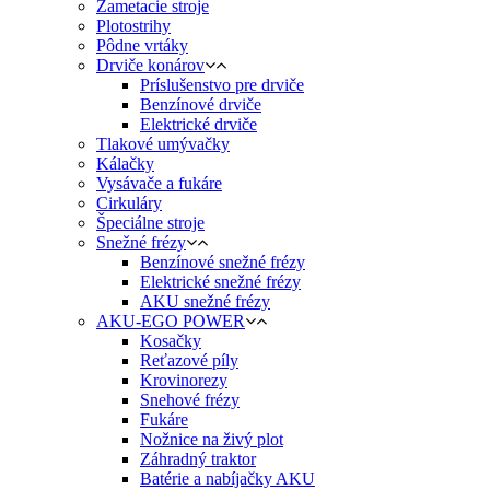
Zametacie stroje
Plotostrihy
Pôdne vrtáky
Drviče konárov
Príslušenstvo pre drviče
Benzínové drviče
Elektrické drviče
Tlakové umývačky
Kálačky
Vysávače a fukáre
Cirkuláry
Špeciálne stroje
Snežné frézy
Benzínové snežné frézy
Elektrické snežné frézy
AKU snežné frézy
AKU-EGO POWER
Kosačky
Reťazové píly
Krovinorezy
Snehové frézy
Fukáre
Nožnice na živý plot
Záhradný traktor
Batérie a nabíjačky AKU