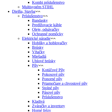
Kombi príslušenstvo
Multisystém STIHL
Dielňa, Stavba
Príslušenstvo
Bandasky
Predlžovacie káble
Oleje, odsávačky
Ochranné pomôcky
Elektrické náradie
Hoblíky a hoblovačky
Brúsky
Vŕtačky
Miešadlá
Uhlové brúsky
Píly
Kotúčové Píly
Pokosové píly
Ponorné píly
Priamočiare a chvostové píly
Stolné píly
Pásové píly
Príslušenstvo
Kladivá
Zváračky a invertory
Horné frézy