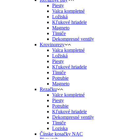
Piesty
Valca kompletné
Ložiská
Kľukové hriadele
Magneto
Tlmiče
Dekompresné ventily
Krovinorezy
Valca kompletné
Ložiská
Piesty
Kľukové hriadele
Tlmiče
Potrubie
Magneto
Rezačku
Valce kompletné
Piesty
Potrubie
Kľukové hriadele
Dekompresné ventily
Tlmiče
Loziska
Čínske kosačky NAC