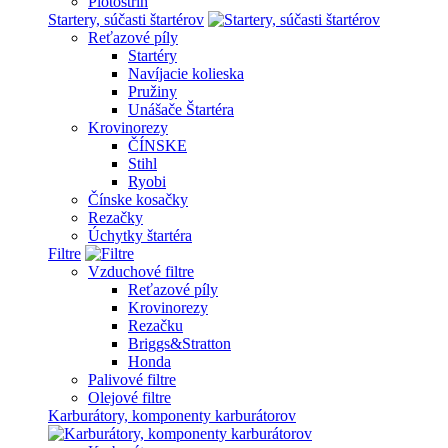
Plotostrih
Startery, súčasti štartérov
Reťazové píly
Startéry
Navíjacie kolieska
Pružiny
Unášače Štartéra
Krovinorezy
ČÍNSKE
Stihl
Ryobi
Čínske kosačky
Rezačky
Úchytky štartéra
Filtre
Vzduchové filtre
Reťazové píly
Krovinorezy
Rezačku
Briggs&Stratton
Honda
Palivové filtre
Olejové filtre
Karburátory, komponenty karburátorov