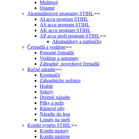
Multitool
Ostatné
Akumulátorové programy STIHL
AI accu program STIHL
AS accu program STIHL
AK accu program STIHL
AP accu profi program STIHL
Akumulátory a nabíjačky
Čerpadlá a vodárne
Ponorné čerpadlá
Vodárne a automaty
Záhradné, povrchové čerpadlá
Ručné náradie
Krompáče
Záhradnícke nožnice
Hrable
Sekery
Drobné náradie
Pílky a nože
Rámové píly
Náradie do lesa
Lopaty na sneh
Kombi systém STIHL
Kombi motory
Kombi nástroje