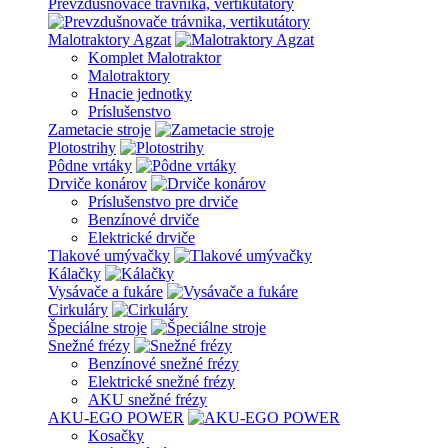
Prevzdušnovače trávnika, vertikutátory
Malotraktory Agzat
Komplet Malotraktor
Malotraktory
Hnacie jednotky
Príslušenstvo
Zametacie stroje
Plotostrihy
Pôdne vrtáky
Drviče konárov
Príslušenstvo pre drviče
Benzínové drviče
Elektrické drviče
Tlakové umývačky
Kálačky
Vysávače a fukáre
Cirkuláry
Špeciálne stroje
Snežné frézy
Benzínové snežné frézy
Elektrické snežné frézy
AKU snežné frézy
AKU-EGO POWER
Kosačky