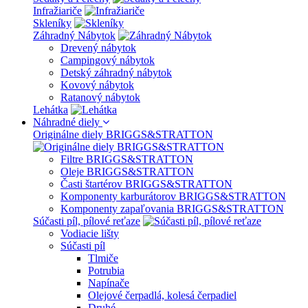
Infražiariče
Skleníky
Záhradný Nábytok
Drevený nábytok
Campingový nábytok
Detský záhradný nábytok
Kovový nábytok
Ratanový nábytok
Lehátka
Náhradné diely
Originálne diely BRIGGS&STRATTON
Filtre BRIGGS&STRATTON
Oleje BRIGGS&STRATTON
Časti štartérov BRIGGS&STRATTON
Komponenty karburátorov BRIGGS&STRATTON
Komponenty zapaľovania BRIGGS&STRATTON
Súčasti píl, pílové reťaze
Vodiacie lišty
Súčasti píl
Tlmiče
Potrubia
Napínače
Olejové čerpadlá, kolesá čerpadiel
Druhé