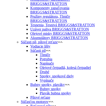
BRIGGS&STRATTON
Komponenty zapaľovania
BRIGGS&STRATTON
Pružiny regulátora, Tlmiče
BRIGGS&STRATTON
Tesnenia, Tesnivá BRIGGS&STRATTON
Uzáver paliva BRIGGS&STRATTON
Olejové misky BRIGGS&STRATTON
Akumulátory BRIGGS&STRATTON
Súčasti píl, pílové reťaze
Vodiacie lišty
Súčasti píl
Tlmiče
Potrubia
Napínače
Olejové čerpadlá, kolesá čerpadiel
Druhé
Spojky, spojkové diely
Vypínače
Bubny spojky, plaváky
Bubny spojky
Plavák bubna spojky
Pílové reťaze
Súčasťou motorov
Reťazové píly