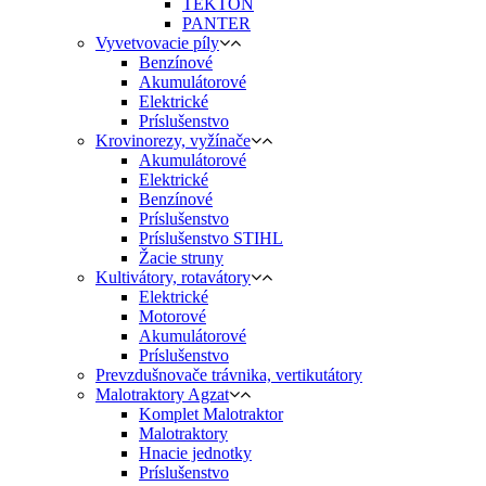
TEKTON
PANTER
Vyvetvovacie píly
Benzínové
Akumulátorové
Elektrické
Príslušenstvo
Krovinorezy, vyžínače
Akumulátorové
Elektrické
Benzínové
Príslušenstvo
Príslušenstvo STIHL
Žacie struny
Kultivátory, rotavátory
Elektrické
Motorové
Akumulátorové
Príslušenstvo
Prevzdušnovače trávnika, vertikutátory
Malotraktory Agzat
Komplet Malotraktor
Malotraktory
Hnacie jednotky
Príslušenstvo