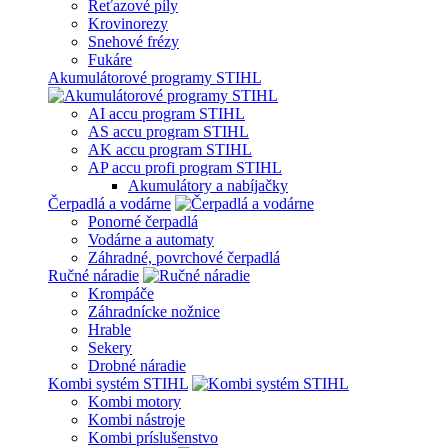
Reťazové píly
Krovinorezy
Snehové frézy
Fukáre
Akumulátorové programy STIHL
AI accu program STIHL
AS accu program STIHL
AK accu program STIHL
AP accu profi program STIHL
Akumulátory a nabíjačky
Čerpadlá a vodárne
Ponorné čerpadlá
Vodárne a automaty
Záhradné, povrchové čerpadlá
Ručné náradie
Krompáče
Záhradnícke nožnice
Hrable
Sekery
Drobné náradie
Kombi systém STIHL
Kombi motory
Kombi nástroje
Kombi príslušenstvo