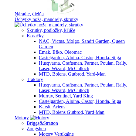
Náradie, dielňa
Úchytky noža, mandrely, skrutky
Skrutky, podložky, kľúče
Kosačky
NAC, Victus, Molgo, Sandri Garden, Queen
Garden
Emak, Efko, Oleomac
Castelgarden, Alpina, Castor, Honda, Stiga
Husqvarna, Craftsman, Partner, Poulan, Rally,
Laser, Wizard, McCulloch
MTD, Bolens, Gutbrod, Yard-Man
Traktory
Husqvarna, Craftsman, Partner, Poulan, Rally,
Laser, Wizard, McCulloch
Murray, Sentinel, Yard King
Castelgarden, Alpina, Castor, Honda, Stiga
Karsit, Ariens
MTD, Bolens Gutbrod, Yard-Man
Motory
Briggs&Stratton
Zongshen
Motory Vertikálne