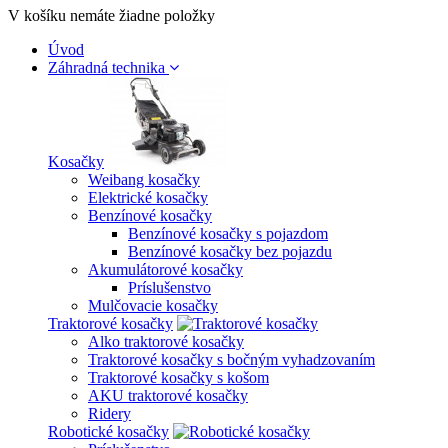
V košíku nemáte žiadne položky
Úvod
Záhradná technika
Kosačky
Weibang kosačky
Elektrické kosačky
Benzínové kosačky
Benzínové kosačky s pojazdom
Benzínové kosačky bez pojazdu
Akumulátorové kosačky
Príslušenstvo
Mulčovacie kosačky
Traktorové kosačky
Alko traktorové kosačky
Traktorové kosačky s bočným vyhadzovaním
Traktorové kosačky s košom
AKU traktorové kosačky
Ridery
Robotické kosačky