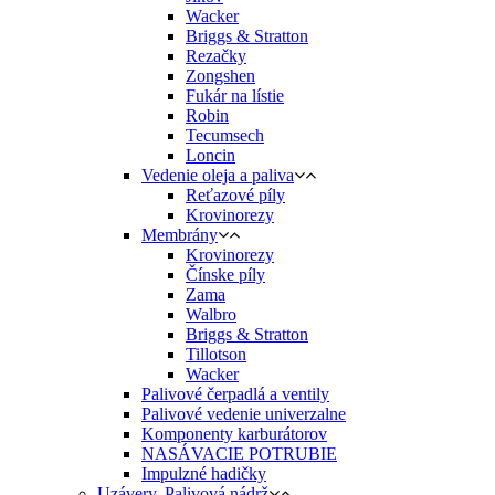
Wacker
Briggs & Stratton
Rezačky
Zongshen
Fukár na lístie
Robin
Tecumsech
Loncin
Vedenie oleja a paliva
Reťazové píly
Krovinorezy
Membrány
Krovinorezy
Čínske píly
Zama
Walbro
Briggs & Stratton
Tillotson
Wacker
Palivové čerpadlá a ventily
Palivové vedenie univerzalne
Komponenty karburátorov
NASÁVACIE POTRUBIE
Impulzné hadičky
Uzávery, Palivová nádrž