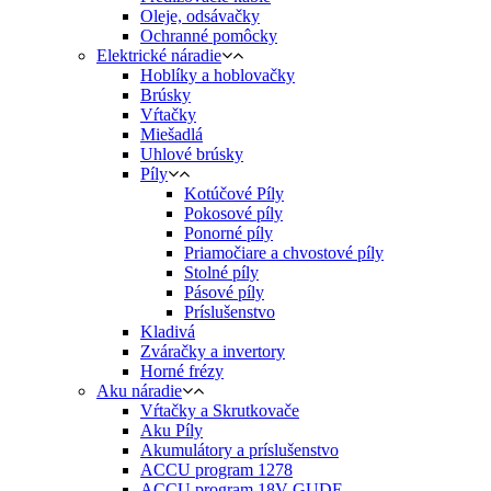
Oleje, odsávačky
Ochranné pomôcky
Elektrické náradie
Hoblíky a hoblovačky
Brúsky
Vŕtačky
Miešadlá
Uhlové brúsky
Píly
Kotúčové Píly
Pokosové píly
Ponorné píly
Priamočiare a chvostové píly
Stolné píly
Pásové píly
Príslušenstvo
Kladivá
Zváračky a invertory
Horné frézy
Aku náradie
Vŕtačky a Skrutkovače
Aku Píly
Akumulátory a príslušenstvo
ACCU program 1278
ACCU program 18V GUDE