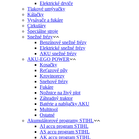
Elektrické drviče
Tlakové umývačky
Kálačky
Vysávače a fukáre
Cirkuláry
Špeciálne stroje
Snežné frézy
Benzínové snežné frézy
Elektrické snežné frézy
AKU snežné frézy
AKU-EGO POWER
Kosačky
Reťazové píly
Krovinorezy
Snehové frézy
Fukáre
Nožnice na živý plot
Záhradný traktor
Batérie a nabíjačky AKU
Multitool
Ostatné
Akumulátorové programy STIHL
AI accu program STIHL
AS accu program STIHL
AK accu program STIHL