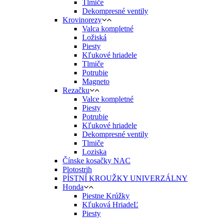
Tlmiče
Dekompresné ventily
Krovinorezy
Valca kompletné
Ložiská
Piesty
Kľukové hriadele
Tlmiče
Potrubie
Magneto
Rezačku
Valce kompletné
Piesty
Potrubie
Kľukové hriadele
Dekompresné ventily
Tlmiče
Loziska
Čínske kosačky NAC
Plotostrih
PÍSTNÍ KROUŽKY UNIVERZÁLNY
Honda
Piestne Krúžky
Kľuková HriadeĽ
Piesty