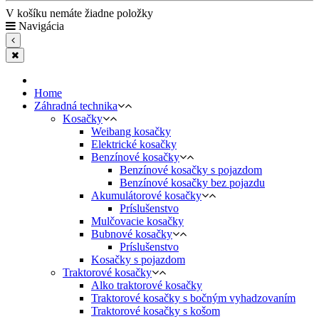
V košíku nemáte žiadne položky
Navigácia
Home
Záhradná technika
Kosačky
Weibang kosačky
Elektrické kosačky
Benzínové kosačky
Benzínové kosačky s pojazdom
Benzínové kosačky bez pojazdu
Akumulátorové kosačky
Príslušenstvo
Mulčovacie kosačky
Bubnové kosačky
Príslušenstvo
Kosačky s pojazdom
Traktorové kosačky
Alko traktorové kosačky
Traktorové kosačky s bočným vyhadzovaním
Traktorové kosačky s košom