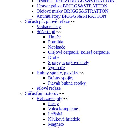
Tesnenia, Tesnivá BRIGGS&STRATTON
Uzáver paliva BRIGGS&STRATTON
Olejové misky BRIGGS&STRATTON
Akumulátory BRIGGS&STRATTON
Súčasti píl, pílové reťaze
Vodiacie lišty
Súčasti píl
Tlmiče
Potrubia
Napínače
Olejové čerpadlá, kolesá čerpadiel
Druhé
Spojky, spojkové diely
Vypínače
Bubny spojky, plaváky
Bubny spojky
Plavák bubna spojky
Pílové reťaze
Súčasťou motorov
Reťazové píly
Piesty
Valca kompletné
Ložiská
Kľukové hriadele
Magneto