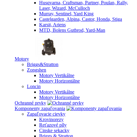
Husqvarna, Craftsman, Partner, Poulan, Rally,
Laser, Wizard, McCulloch
Murray, Sentinel, Yard King
Castelgarden, Alpina, Castor, Honda, Stiga
Karsit, Ariens
MTD, Bolens Gutbrod, Yard-Man
Motory
Briggs&Stratton
Zongshen
Motory Vertikálne
Motory Horizontálne
Loncin
Motory Vertikálne
Motory Horizontálne
Ochranné prvky
Komponenty zapaľovania
Zapaľovacie cievky
Krovinorezy
Reťazové píly
Cinske sekacky
Briggs & Stratton