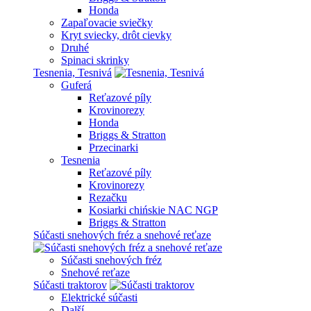
Honda
Zapaľovacie sviečky
Kryt sviecky, drôt cievky
Druhé
Spinaci skrinky
Tesnenia, Tesnivá
Guferá
Reťazové píly
Krovinorezy
Honda
Briggs & Stratton
Przecinarki
Tesnenia
Reťazové píly
Krovinorezy
Rezačku
Kosiarki chińskie NAC NGP
Briggs & Stratton
Súčasti snehových fréz a snehové reťaze
Súčasti snehových fréz
Snehové reťaze
Súčasti traktorov
Elektrické súčasti
Další