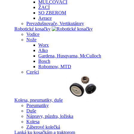
MULČOVACÍ
ŽACÍ
SO ZBEROM
Aerace
Prevzdušnovače, Vertikutátory
Robotické kosačky
Vodice
Nože
Worx
Alko
Gardena, Husqvarna, McCulloch
Bosch
Robomow, MTD
Części
Kolesa, pneumatiky, duše
Pneumatiky
Duše
Nápravy, púzdra, ložiska
Kolesa
Záberové kolečká
Lanká ku kosačkám a traktorom