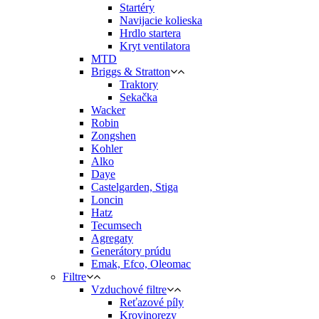
Startéry
Navijacie kolieska
Hrdlo startera
Kryt ventilatora
MTD
Briggs & Stratton
Traktory
Sekačka
Wacker
Robin
Zongshen
Kohler
Alko
Daye
Castelgarden, Stiga
Loncin
Hatz
Tecumsech
Agregaty
Generátory prúdu
Emak, Efco, Oleomac
Filtre
Vzduchové filtre
Reťazové píly
Krovinorezy