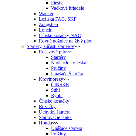
Piesty
Vačkové hriadele
Wacker
Ložiská FAG, SKF
Zongshen
Loncin
Čínske kosačky NAC
Rovné nožnice na živý plot
Startery, súčasti štartérov
Reťazové píly
Startéry
Navíjacie kolieska
Pružiny
Unášače Štartéra
Krovinorezy
ČÍNSKE
Stihl
Ryobi
Čínske kosačky
Rezačky
Úchytky štartéra
Štartovacie lanká
Honda
Unášače štartéra
Pružiny