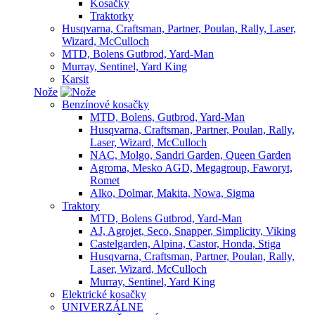
Kosačky
Traktorky
Husqvarna, Craftsman, Partner, Poulan, Rally, Laser,
Wizard, McCulloch
MTD, Bolens Gutbrod, Yard-Man
Murray, Sentinel, Yard King
Karsit
Nože
Benzínové kosačky
MTD, Bolens, Gutbrod, Yard-Man
Husqvarna, Craftsman, Partner, Poulan, Rally,
Laser, Wizard, McCulloch
NAC, Molgo, Sandri Garden, Queen Garden
Agroma, Mesko AGD, Megagroup, Faworyt,
Romet
Alko, Dolmar, Makita, Nowa, Sigma
Traktory
MTD, Bolens Gutbrod, Yard-Man
AJ, Agrojet, Seco, Snapper, Simplicity, Viking
Castelgarden, Alpina, Castor, Honda, Stiga
Husqvarna, Craftsman, Partner, Poulan, Rally,
Laser, Wizard, McCulloch
Murray, Sentinel, Yard King
Elektrické kosačky
UNIVERZÁLNE