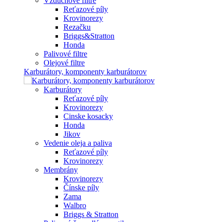
Vzduchové filtre
Reťazové píly
Krovinorezy
Rezačku
Briggs&Stratton
Honda
Palivové filtre
Olejové filtre
Karburátory, komponenty karburátorov
Karburátory
Reťazové píly
Krovinorezy
Cinske kosacky
Honda
Jikov
Vedenie oleja a paliva
Reťazové píly
Krovinorezy
Membrány
Krovinorezy
Čínske píly
Zama
Walbro
Briggs & Stratton