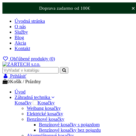
×
Doprava zadarmo od 100€
Úvodná stránka
O nás
Služby
Blog
Akcia
Kontakt
Obľúbené produkty (
0
)
Prihlásiť
0
Košík
/
Prázdny
Úvod
Záhradná technika
Kosačky
Weibang kosačky
Elektrické kosačky
Benzínové kosačky
Benzínové kosačky s pojazdom
Benzínové kosačky bez pojazdu
Akumulátorové kosačky