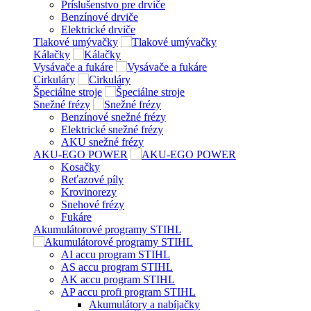
Príslušenstvo pre drviče
Benzínové drviče
Elektrické drviče
Tlakové umývačky
Kálačky
Vysávače a fukáre
Cirkuláry
Špeciálne stroje
Snežné frézy
Benzínové snežné frézy
Elektrické snežné frézy
AKU snežné frézy
AKU-EGO POWER
Kosačky
Reťazové píly
Krovinorezy
Snehové frézy
Fukáre
Akumulátorové programy STIHL
AI accu program STIHL
AS accu program STIHL
AK accu program STIHL
AP accu profi program STIHL
Akumulátory a nabíjačky