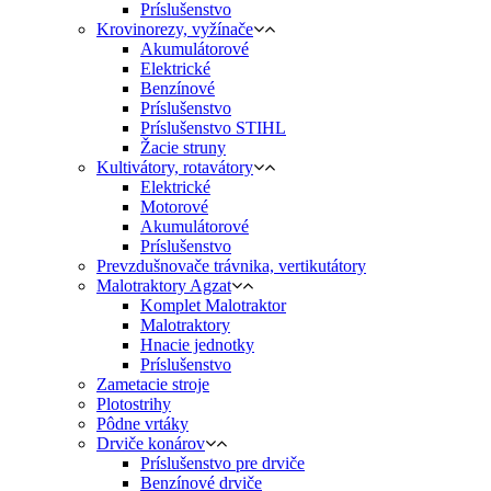
Príslušenstvo
Krovinorezy, vyžínače
Akumulátorové
Elektrické
Benzínové
Príslušenstvo
Príslušenstvo STIHL
Žacie struny
Kultivátory, rotavátory
Elektrické
Motorové
Akumulátorové
Príslušenstvo
Prevzdušnovače trávnika, vertikutátory
Malotraktory Agzat
Komplet Malotraktor
Malotraktory
Hnacie jednotky
Príslušenstvo
Zametacie stroje
Plotostrihy
Pôdne vrtáky
Drviče konárov
Príslušenstvo pre drviče
Benzínové drviče