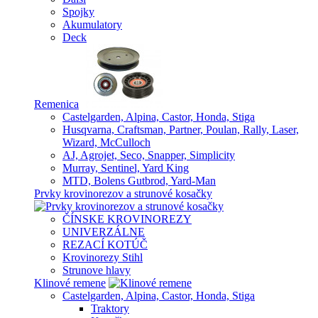
Spojky
Akumulatory
Deck
Remenica
Castelgarden, Alpina, Castor, Honda, Stiga
Husqvarna, Craftsman, Partner, Poulan, Rally, Laser,
Wizard, McCulloch
AJ, Agrojet, Seco, Snapper, Simplicity
Murray, Sentinel, Yard King
MTD, Bolens Gutbrod, Yard-Man
Prvky krovinorezov a strunové kosačky
ČÍNSKE KROVINOREZY
UNIVERZÁLNE
REZACÍ KOTÚČ
Krovinorezy Stihl
Strunove hlavy
Klinové remene
Castelgarden, Alpina, Castor, Honda, Stiga
Traktory