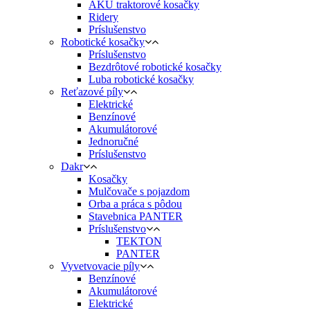
AKU traktorové kosačky
Ridery
Príslušenstvo
Robotické kosačky
Príslušenstvo
Bezdrôtové robotické kosačky
Luba robotické kosačky
Reťazové píly
Elektrické
Benzínové
Akumulátorové
Jednoručné
Príslušenstvo
Dakr
Kosačky
Mulčovače s pojazdom
Orba a práca s pôdou
Stavebnica PANTER
Príslušenstvo
TEKTON
PANTER
Vyvetvovacie píly
Benzínové
Akumulátorové
Elektrické