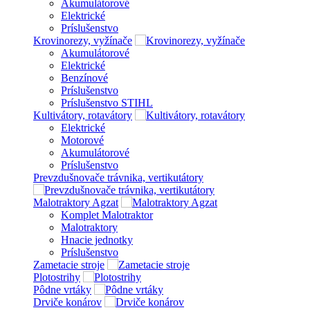
Akumulátorové
Elektrické
Príslušenstvo
Krovinorezy, vyžínače
Akumulátorové
Elektrické
Benzínové
Príslušenstvo
Príslušenstvo STIHL
Kultivátory, rotavátory
Elektrické
Motorové
Akumulátorové
Príslušenstvo
Prevzdušnovače trávnika, vertikutátory
Malotraktory Agzat
Komplet Malotraktor
Malotraktory
Hnacie jednotky
Príslušenstvo
Zametacie stroje
Plotostrihy
Pôdne vrtáky
Drviče konárov