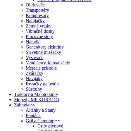
Ohrievače
Transportéry
Kompresory
Nabíjačky
Zemné vrtáky
Vibračné dosky
Pracovné stoly
Náradie
Generátory elektriny
Stavebné miešačky
Vysávače
Ventilátory, klimatizácie
Meracie prístroje
Zváračky
Navijaky
Rezačky na betón
Sústruhy
Traktory a Malotraktory
Mopedy MP KORADO
Záhrada
Altánky a Stany
Fontána
Gril a Camping
Grily plynové