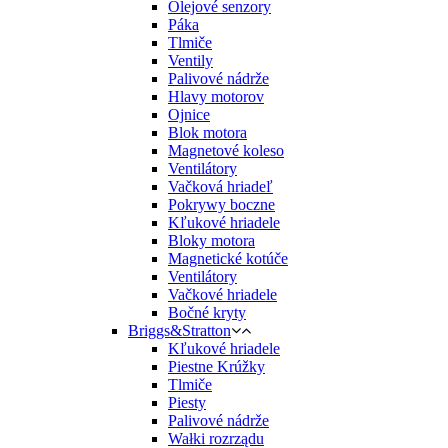
Olejové senzory
Páka
Tlmiče
Ventily
Palivové nádrže
Hlavy motorov
Ojnice
Blok motora
Magnetové koleso
Ventilátory
Vačková hriadeľ
Pokrywy boczne
Kľukové hriadele
Bloky motora
Magnetické kotúče
Ventilátory
Vačkové hriadele
Bočné kryty
Briggs&Stratton
Kľukové hriadele
Piestne Krúžky
Tlmiče
Piesty
Palivové nádrže
Wałki rozrządu