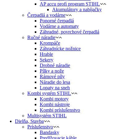
AP accu profi program STIHL
Akumulátory a nabíjačky
Čerpadlá a vodárne
Ponorné čerpadlá
Vodárne a automaty
Záhradné, povrchové čerpadlá
Ručné náradie
Krompáče
Záhradnícke nožnice
Hrable
Sekery
Drobné náradie
Pílky a nože
Rámové píly
Náradie do lesa
Lopaty na sneh
Kombi systém STIHL
Kombi motory
Kombi nástroje
Kombi príslušenstvo
Multisystém STIHL
Dielňa, Stavba
Príslušenstvo
Bandasky
Predlžovacie káble