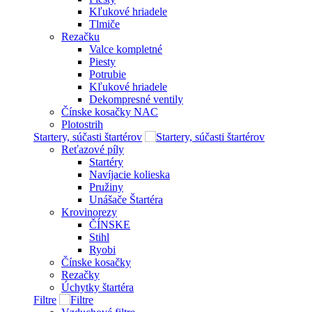
Kľukové hriadele
Tlmiče
Rezačku
Valce kompletné
Piesty
Potrubie
Kľukové hriadele
Dekompresné ventily
Čínske kosačky NAC
Plotostrih
Startery, súčasti štartérov
Reťazové píly
Startéry
Navíjacie kolieska
Pružiny
Unášače Štartéra
Krovinorezy
ČÍNSKE
Stihl
Ryobi
Čínske kosačky
Rezačky
Úchytky štartéra
Filtre