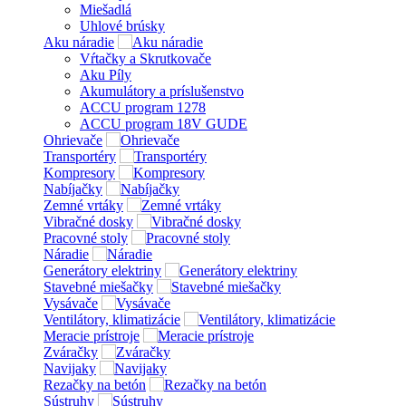
Miešadlá
Uhlové brúsky
Aku náradie
Vŕtačky a Skrutkovače
Aku Píly
Akumulátory a príslušenstvo
ACCU program 1278
ACCU program 18V GUDE
Ohrievače
Transportéry
Kompresory
Nabíjačky
Zemné vrtáky
Vibračné dosky
Pracovné stoly
Náradie
Generátory elektriny
Stavebné miešačky
Vysávače
Ventilátory, klimatizácie
Meracie prístroje
Zváračky
Navijaky
Rezačky na betón
Sústruhy