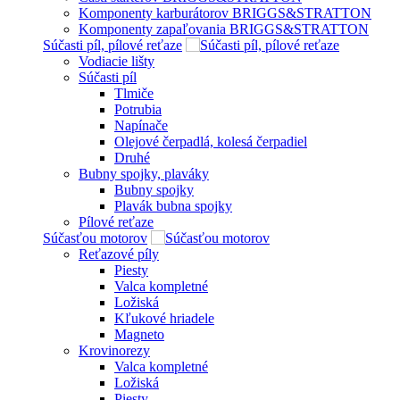
Komponenty karburátorov BRIGGS&STRATTON
Komponenty zapaľovania BRIGGS&STRATTON
Súčasti píl, pílové reťaze
Vodiacie lišty
Súčasti píl
Tlmiče
Potrubia
Napínače
Olejové čerpadlá, kolesá čerpadiel
Druhé
Bubny spojky, plaváky
Bubny spojky
Plavák bubna spojky
Pílové reťaze
Súčasťou motorov
Reťazové píly
Piesty
Valca kompletné
Ložiská
Kľukové hriadele
Magneto
Krovinorezy
Valca kompletné
Ložiská
Piesty