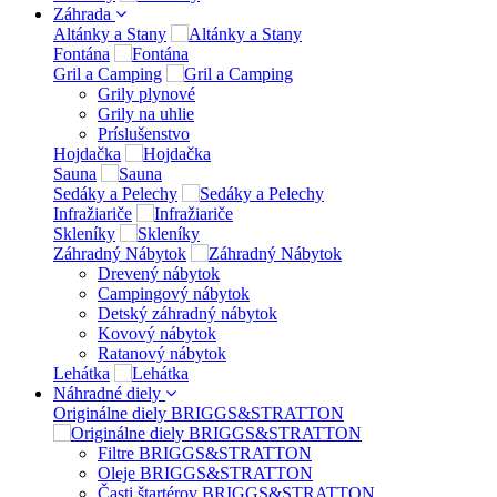
Záhrada
Altánky a Stany
Fontána
Gril a Camping
Grily plynové
Grily na uhlie
Príslušenstvo
Hojdačka
Sauna
Sedáky a Pelechy
Infražiariče
Skleníky
Záhradný Nábytok
Drevený nábytok
Campingový nábytok
Detský záhradný nábytok
Kovový nábytok
Ratanový nábytok
Lehátka
Náhradné diely
Originálne diely BRIGGS&STRATTON
Filtre BRIGGS&STRATTON
Oleje BRIGGS&STRATTON
Časti štartérov BRIGGS&STRATTON