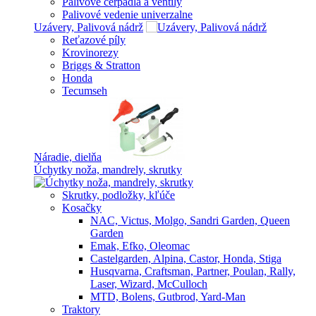
Palivové čerpadlá a ventily
Palivové vedenie univerzalne
Uzávery, Palivová nádrž
Reťazové píly
Krovinorezy
Briggs & Stratton
Honda
Tecumseh
Náradie, dielňa
Úchytky noža, mandrely, skrutky
Skrutky, podložky, kľúče
Kosačky
NAC, Victus, Molgo, Sandri Garden, Queen
Garden
Emak, Efko, Oleomac
Castelgarden, Alpina, Castor, Honda, Stiga
Husqvarna, Craftsman, Partner, Poulan, Rally,
Laser, Wizard, McCulloch
MTD, Bolens, Gutbrod, Yard-Man
Traktory