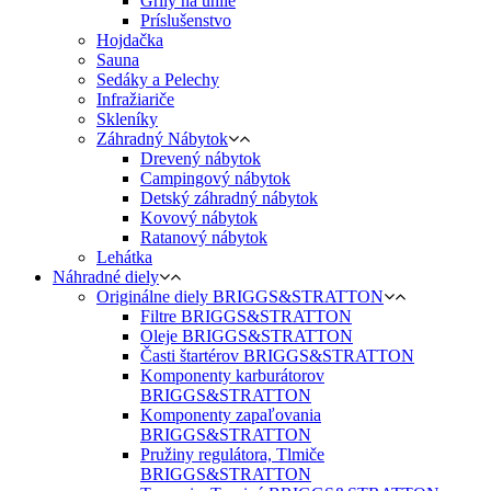
Grily na uhlie
Príslušenstvo
Hojdačka
Sauna
Sedáky a Pelechy
Infražiariče
Skleníky
Záhradný Nábytok
Drevený nábytok
Campingový nábytok
Detský záhradný nábytok
Kovový nábytok
Ratanový nábytok
Lehátka
Náhradné diely
Originálne diely BRIGGS&STRATTON
Filtre BRIGGS&STRATTON
Oleje BRIGGS&STRATTON
Časti štartérov BRIGGS&STRATTON
Komponenty karburátorov
BRIGGS&STRATTON
Komponenty zapaľovania
BRIGGS&STRATTON
Pružiny regulátora, Tlmiče
BRIGGS&STRATTON