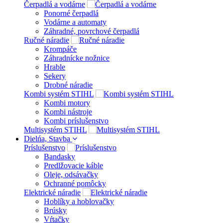
Čerpadlá a vodárne
Ponorné čerpadlá
Vodárne a automaty
Záhradné, povrchové čerpadlá
Ručné náradie
Krompáče
Záhradnícke nožnice
Hrable
Sekery
Drobné náradie
Kombi systém STIHL
Kombi motory
Kombi nástroje
Kombi príslušenstvo
Multisystém STIHL
Dielńa, Stavba
Príslušenstvo
Bandasky
Predlžovacie káble
Oleje, odsávačky
Ochranné pomôcky
Elektrické náradie
Hoblíky a hoblovačky
Brúsky
Vŕtačky