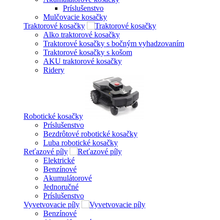
Príslušenstvo
Mulčovacie kosačky
Traktorové kosačky
Alko traktorové kosačky
Traktorové kosačky s bočným vyhadzovaním
Traktorové kosačky s košom
AKU traktorové kosačky
Ridery
Robotické kosačky
Príslušenstvo
Bezdrôtové robotické kosačky
Luba robotické kosačky
Reťazové píly
Elektrické
Benzínové
Akumulátorové
Jednoručné
Príslušenstvo
Vyvetvovacie píly
Benzínové