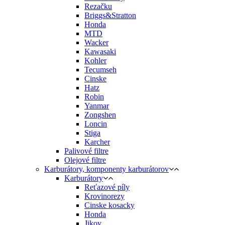
Rezačku
Briggs&Stratton
Honda
MTD
Wacker
Kawasaki
Kohler
Tecumseh
Cinske
Hatz
Robin
Yanmar
Zongshen
Loncin
Stiga
Karcher
Palivové filtre
Olejové filtre
Karburátory, komponenty karburátorov
Karburátory
Reťazové píly
Krovinorezy
Cinske kosacky
Honda
Jikov