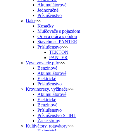
Akumulátorové
Jednoručné
Príslušenstvo
Dakr
Kosačky
Mulčovače s pojazdom
Orba a práca s pôdou
Stavebnica PANTER
Príslušenstvo
TEKTON
PANTER
Vyvetvovacie píly
Benzínové
Akumulátorové
Elektrické
Príslušenstvo
Krovinorezy, vyžínače
Akumulátorové
Elektrické
Benzínové
Príslušenstvo
Príslušenstvo STIHL
Žacie struny
Kultivátory, rotavátory