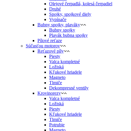
Olejové čerpadlá, kolesá čerpadiel
Druhé
Spojky, spojkové diely
Vypínače
Bubny spojky, plaváky
Bubny spojky
Plavák bubna spojky
Pílové reťaze
Súčasťou motorov
Reťazové píly
Piesty
Valca kompletné
Ložiská
Kľukové hriadele
Magneto
Tlmiče
Dekompresné ventily
Krovinorezy
Valca kompletné
Ložiská
Piesty
Kľukové hriadele
Tlmiče
Potrubie
Magneto