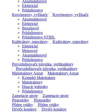
Akumulátorové
Elektrické
Príslušenstvo
Krovinorezy, vyžínače
Akumulátorové
Elektrické
Benzínové
Príslušenstvo
Príslušenstvo STIHL
Kultivátory, rotavátory
Elektrické
Motorové
Akumulátorové
Príslušenstvo
Prevzdušnovače trávnika, vertikutátory
Malotraktory Agzat
Komplet Malotraktor
Malotraktory
Hnacie jednotky
Príslušenstvo
Zametacie stroje
Plotostrihy
Pôdne vrtáky
Drviče konárov