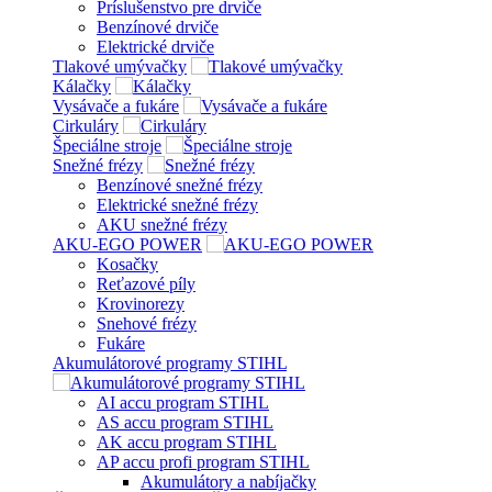
Príslušenstvo pre drviče
Benzínové drviče
Elektrické drviče
Tlakové umývačky
Kálačky
Vysávače a fukáre
Cirkuláry
Špeciálne stroje
Snežné frézy
Benzínové snežné frézy
Elektrické snežné frézy
AKU snežné frézy
AKU-EGO POWER
Kosačky
Reťazové píly
Krovinorezy
Snehové frézy
Fukáre
Akumulátorové programy STIHL
AI accu program STIHL
AS accu program STIHL
AK accu program STIHL
AP accu profi program STIHL
Akumulátory a nabíjačky