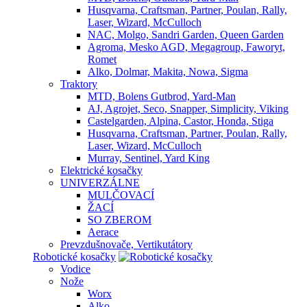
Husqvarna, Craftsman, Partner, Poulan, Rally,
Laser, Wizard, McCulloch
NAC, Molgo, Sandri Garden, Queen Garden
Agroma, Mesko AGD, Megagroup, Faworyt,
Romet
Alko, Dolmar, Makita, Nowa, Sigma
Traktory
MTD, Bolens Gutbrod, Yard-Man
AJ, Agrojet, Seco, Snapper, Simplicity, Viking
Castelgarden, Alpina, Castor, Honda, Stiga
Husqvarna, Craftsman, Partner, Poulan, Rally,
Laser, Wizard, McCulloch
Murray, Sentinel, Yard King
Elektrické kosačky
UNIVERZÁLNE
MULČOVACÍ
ŽACÍ
SO ZBEROM
Aerace
Prevzdušnovače, Vertikutátory
Robotické kosačky
Vodice
Nože
Worx
Alko