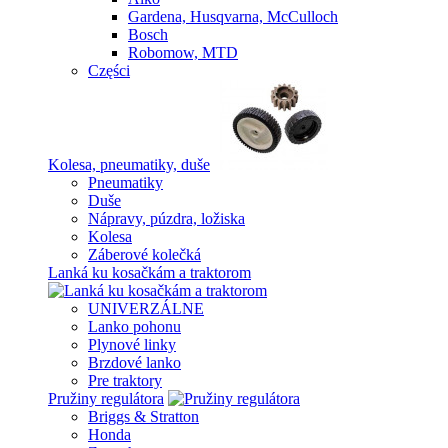
Gardena, Husqvarna, McCulloch
Bosch
Robomow, MTD
Części
Kolesa, pneumatiky, duše
Pneumatiky
Duše
Nápravy, púzdra, ložiska
Kolesa
Záberové kolečká
Lanká ku kosačkám a traktorom
UNIVERZÁLNE
Lanko pohonu
Plynové linky
Brzdové lanko
Pre traktory
Pružiny regulátora
Briggs & Stratton
Honda