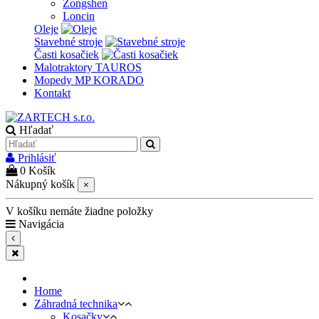
Zongshen
Loncin
Oleje
Stavebné stroje
Časti kosačiek
Malotraktory TAUROS
Mopedy MP KORADO
Kontakt
Hľadať
Prihlásiť
0
Košík
Nákupný košík
×
V košíku nemáte žiadne položky
Navigácia
Home
Záhradná technika
Kosačky