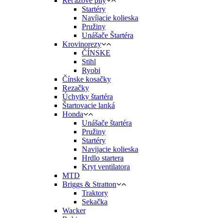
Reťazové píly
Startéry
Navíjacie kolieska
Pružiny
Unášače Štartéra
Krovinorezy
ČÍNSKE
Stihl
Ryobi
Čínske kosačky
Rezačky
Úchytky štartéra
Štartovacie lanká
Honda
Unášače štartéra
Pružiny
Startéry
Navijacie kolieska
Hrdlo startera
Kryt ventilatora
MTD
Briggs & Stratton
Traktory
Sekačka
Wacker