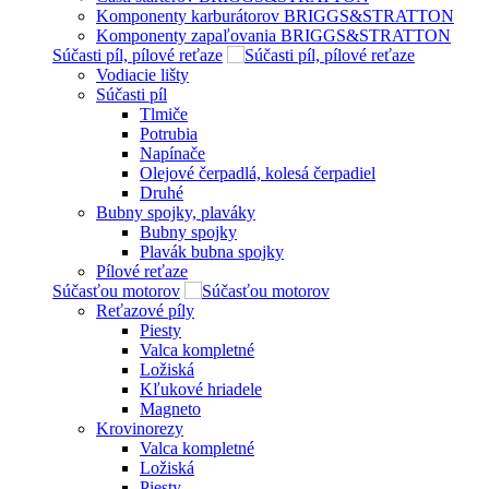
Komponenty karburátorov BRIGGS&STRATTON
Komponenty zapaľovania BRIGGS&STRATTON
Súčasti píl, pílové reťaze
Vodiacie lišty
Súčasti píl
Tlmiče
Potrubia
Napínače
Olejové čerpadlá, kolesá čerpadiel
Druhé
Bubny spojky, plaváky
Bubny spojky
Plavák bubna spojky
Pílové reťaze
Súčasťou motorov
Reťazové píly
Piesty
Valca kompletné
Ložiská
Kľukové hriadele
Magneto
Krovinorezy
Valca kompletné
Ložiská
Piesty