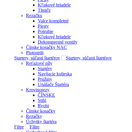
Kľukové hriadele
Tlmiče
Rezačku
Valce kompletné
Piesty
Potrubie
Kľukové hriadele
Dekompresné ventily
Čínske kosačky NAC
Plotostrih
Startery, súčasti štartérov
Reťazové píly
Startéry
Navíjacie kolieska
Pružiny
Unášače Štartéra
Krovinorezy
ČÍNSKE
Stihl
Ryobi
Čínske kosačky
Rezačky
Úchytky štartéra
Filtre