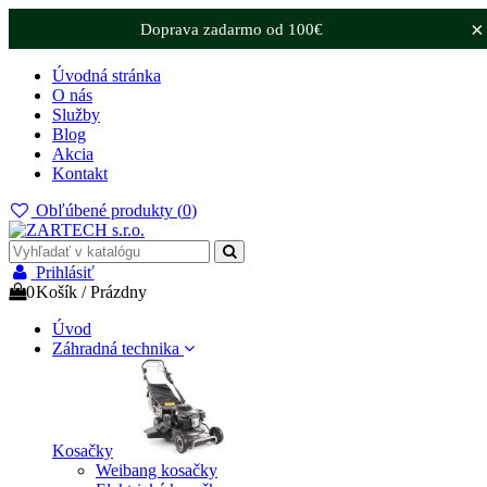
×
Doprava zadarmo od 100€
Úvodná stránka
O nás
Služby
Blog
Akcia
Kontakt
Obľúbené produkty (
0
)
Prihlásiť
0
Košík
/
Prázdny
Úvod
Záhradná technika
Kosačky
Weibang kosačky