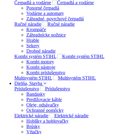
Čerpadlá a vodárne
Ponorné čerpadlá
Vodárne a automaty
Záhradné, povrchové čerpadlá
Ručné náradie
Krompáče
Záhradnícke nožnice
Hrable
Sekery
Drobné náradie
Kombi systém STIHL
Kombi motory
Kombi nástroje
Kombi príslušenstvo
Multisystém STIHL
Dielńa, Stavba
Príslušenstvo
Bandasky
Predlžovacie káble
Oleje, odsávačky
Ochranné pomôcky
Elektrické náradie
Hoblíky a hoblovačky
Brúsky
Vŕtačky