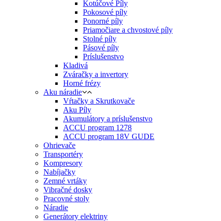
Kotúčové Píly
Pokosové píly
Ponorné píly
Priamočiare a chvostové píly
Stolné píly
Pásové píly
Príslušenstvo
Kladivá
Zváračky a invertory
Horné frézy
Aku náradie
Vŕtačky a Skrutkovače
Aku Píly
Akumulátory a príslušenstvo
ACCU program 1278
ACCU program 18V GUDE
Ohrievače
Transportéry
Kompresory
Nabíjačky
Zemné vrtáky
Vibračné dosky
Pracovné stoly
Náradie
Generátory elektriny