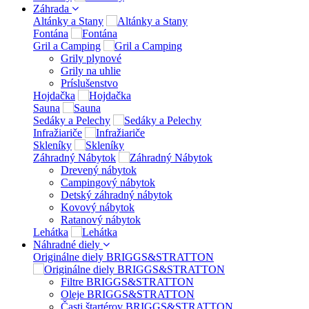
Záhrada
Altánky a Stany
Fontána
Gril a Camping
Grily plynové
Grily na uhlie
Príslušenstvo
Hojdačka
Sauna
Sedáky a Pelechy
Infražiariče
Skleníky
Záhradný Nábytok
Drevený nábytok
Campingový nábytok
Detský záhradný nábytok
Kovový nábytok
Ratanový nábytok
Lehátka
Náhradné diely
Originálne diely BRIGGS&STRATTON
Filtre BRIGGS&STRATTON
Oleje BRIGGS&STRATTON
Časti štartérov BRIGGS&STRATTON