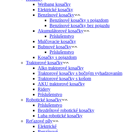
Weibang kosačky
Elektrické kosačky
Benzínové kosačky
Benzínové kosačky s pojazdom
Benzínové kosačky bez pojazdu
Akumulátorové kosačky
Príslušenstvo
Mulčovacie kosačky
Bubnové kosačky
Príslušenstvo
Kosačky s pojazdom
Traktorové kosačky
Alko traktorové kosačky
Traktorové kosačky s bočným vyhadzovaním
Traktorové kosačky s košom
AKU traktorové kosačky
Ridery
Príslušenstvo
Robotické kosačky
Príslušenstvo
Bezdrôtové robotické kosačky
Luba robotické kosačky
Reťazové píly
Elektrické
Benzínové