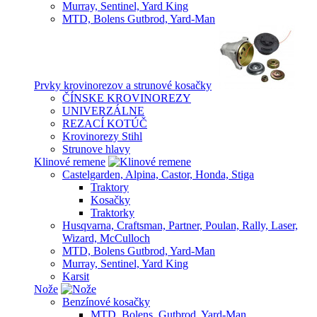
Murray, Sentinel, Yard King
MTD, Bolens Gutbrod, Yard-Man
Prvky krovinorezov a strunové kosačky
ČÍNSKE KROVINOREZY
UNIVERZÁLNE
REZACÍ KOTÚČ
Krovinorezy Stihl
Strunove hlavy
Klinové remene
Castelgarden, Alpina, Castor, Honda, Stiga
Traktory
Kosačky
Traktorky
Husqvarna, Craftsman, Partner, Poulan, Rally, Laser,
Wizard, McCulloch
MTD, Bolens Gutbrod, Yard-Man
Murray, Sentinel, Yard King
Karsit
Nože
Benzínové kosačky
MTD, Bolens, Gutbrod, Yard-Man