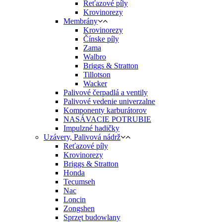
Reťazové píly
Krovinorezy
Membrány
Krovinorezy
Čínske píly
Zama
Walbro
Briggs & Stratton
Tillotson
Wacker
Palivové čerpadlá a ventily
Palivové vedenie univerzalne
Komponenty karburátorov
NASÁVACIE POTRUBIE
Impulzné hadičky
Uzávery, Palivová nádrž
Reťazové píly
Krovinorezy
Briggs & Stratton
Honda
Tecumseh
Nac
Loncin
Zongshen
Sprzęt budowlany