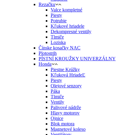
Rezačku
Valce kompletné
Piesty
Potrubie
Kľukové hriadele
Dekompresné ventily
Tlmiče
Loziska
Čínske kosačky NAC
Plotostrih
PÍSTNÍ KROUŽKY UNIVERZÁLNY
Honda
Piestne Krúžky
Kľuková HriadeĽ
Piesty
Olejové senzory
Páka
Tlmiče
Ventily
Palivové nádrže
Hlavy motorov
Ojnice
Blok motora
Magnetové koleso
Ventilátory