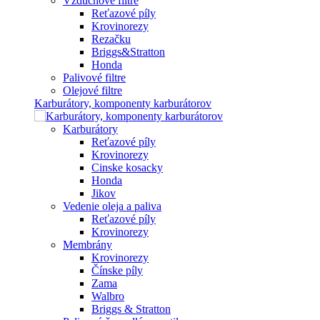
Vzduchové filtre
Reťazové píly
Krovinorezy
Rezačku
Briggs&Stratton
Honda
Palivové filtre
Olejové filtre
Karburátory, komponenty karburátorov
Karburátory
Reťazové píly
Krovinorezy
Cinske kosacky
Honda
Jikov
Vedenie oleja a paliva
Reťazové píly
Krovinorezy
Membrány
Krovinorezy
Čínske píly
Zama
Walbro
Briggs & Stratton