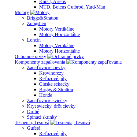
Karsit, Ariens
MTD, Bolens Gutbrod, Yard-Man
Motory
Briggs&Stratton
Zongshen
Motory Vertikálne
Motory Horizontálne
Loncin
Motory Vertikálne
Motory Horizontálne
Ochranné prvky
Komponenty zapaľovania
Zapaľovacie cievky
Krovinorezy
Reťazové píly
Cinske sekacky
Briggs & Stratton
Honda
Zapaľovacie sviečky
Kryt sviecky, drôt cievky
Druhé
Spinaci skrinky
Tesnenia, Tesnivá
Guferá
Reťazové píly