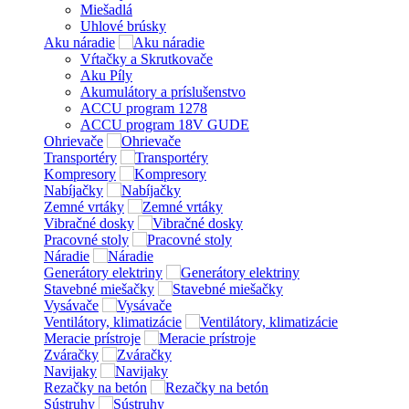
Miešadlá
Uhlové brúsky
Aku náradie
Vŕtačky a Skrutkovače
Aku Píly
Akumulátory a príslušenstvo
ACCU program 1278
ACCU program 18V GUDE
Ohrievače
Transportéry
Kompresory
Nabíjačky
Zemné vrtáky
Vibračné dosky
Pracovné stoly
Náradie
Generátory elektriny
Stavebné miešačky
Vysávače
Ventilátory, klimatizácie
Meracie prístroje
Zváračky
Navijaky
Rezačky na betón
Sústruhy