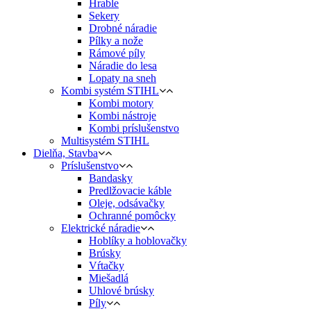
Hrable
Sekery
Drobné náradie
Pílky a nože
Rámové píly
Náradie do lesa
Lopaty na sneh
Kombi systém STIHL
Kombi motory
Kombi nástroje
Kombi príslušenstvo
Multisystém STIHL
Dielňa, Stavba
Príslušenstvo
Bandasky
Predlžovacie káble
Oleje, odsávačky
Ochranné pomôcky
Elektrické náradie
Hoblíky a hoblovačky
Brúsky
Vŕtačky
Miešadlá
Uhlové brúsky
Píly