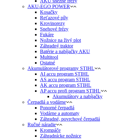
AKU snežné frézy
AKU-EGO POWER
Kosačky
Reťazové píly
Krovinorezy
Snehové frézy
Fukáre
Nožnice na živý plot
Záhradný traktor
Batérie a nabíjačky AKU
Multitool
Ostatné
Akumulátorové programy STIHL
AI accu program STIHL
AS accu program STIHL
AK accu program STIHL
AP accu profi program STIHL
Akumulátory a nabíjačky
Čerpadlá a vodárne
Ponorné čerpadlá
Vodárne a automaty
Záhradné, povrchové čerpadlá
Ručné náradie
Krompáče
Záhradnícke nožnice