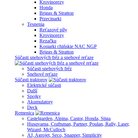
Krovinorezy
Honda
Briggs & Stratton
Przecinarki
Tesnenia
Reťazové píly
Krovinorezy
Rezačku
Kosiarki chińskie NAC NGP
Briggs & Stratton
Súčasti snehových fréz a snehové reťaze
Súčasti snehových fréz
Snehové reťaze
Súčasti traktorov
Elektrické súčasti
Další
Spojky
Akumulatory
Deck
Remenica
Castelgarden, Alpina, Castor, Honda, Stiga
Husqvarna, Craftsman, Partner, Poulan, Rally, Laser,
Wizard, McCulloch
AJ, Agrojet, Seco, Snapper, Simplicity