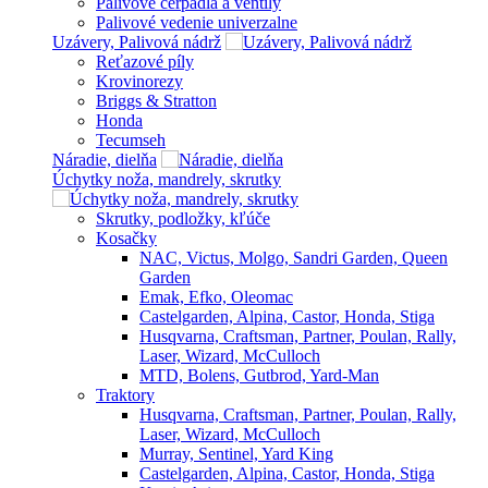
Palivové čerpadlá a ventily
Palivové vedenie univerzalne
Uzávery, Palivová nádrž
Reťazové píly
Krovinorezy
Briggs & Stratton
Honda
Tecumseh
Náradie, dielňa
Úchytky noža, mandrely, skrutky
Skrutky, podložky, kľúče
Kosačky
NAC, Victus, Molgo, Sandri Garden, Queen
Garden
Emak, Efko, Oleomac
Castelgarden, Alpina, Castor, Honda, Stiga
Husqvarna, Craftsman, Partner, Poulan, Rally,
Laser, Wizard, McCulloch
MTD, Bolens, Gutbrod, Yard-Man
Traktory
Husqvarna, Craftsman, Partner, Poulan, Rally,
Laser, Wizard, McCulloch
Murray, Sentinel, Yard King
Castelgarden, Alpina, Castor, Honda, Stiga