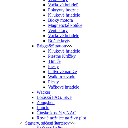
Vačková hriadeľ
Pokrywy boczne
Kľukové hriadele
Bloky motora
Magnetické kotúče
Ventilátory
Vačkové hriadele
Bočné kryty
Briggs&Stratton
Kľukové hriadele
Piestne Krúžky
Tlmiče
Piesty
Palivové nádrže
Wałki rozrządu
Piesty
Vačkové hriadele
Wacker
Ložiská FAG, SKF
Zongshen
Loncin
Čínske kosačky NAC
Rovné nožnice na živý plot
Startery, súčasti štartérov