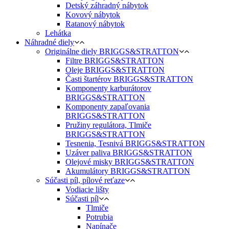
Detský záhradný nábytok
Kovový nábytok
Ratanový nábytok
Lehátka
Náhradné diely
Originálne diely BRIGGS&STRATTON
Filtre BRIGGS&STRATTON
Oleje BRIGGS&STRATTON
Časti štartérov BRIGGS&STRATTON
Komponenty karburátorov
BRIGGS&STRATTON
Komponenty zapaľovania
BRIGGS&STRATTON
Pružiny regulátora, Tlmiče
BRIGGS&STRATTON
Tesnenia, Tesnivá BRIGGS&STRATTON
Uzáver paliva BRIGGS&STRATTON
Olejové misky BRIGGS&STRATTON
Akumulátory BRIGGS&STRATTON
Súčasti píl, pílové reťaze
Vodiacie lišty
Súčasti píl
Tlmiče
Potrubia
Napínače