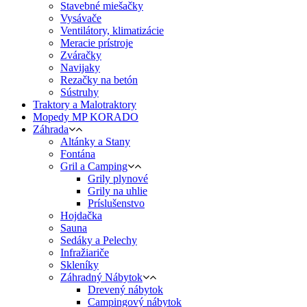
Stavebné miešačky
Vysávače
Ventilátory, klimatizácie
Meracie prístroje
Zváračky
Navijaky
Rezačky na betón
Sústruhy
Traktory a Malotraktory
Mopedy MP KORADO
Záhrada
Altánky a Stany
Fontána
Gril a Camping
Grily plynové
Grily na uhlie
Príslušenstvo
Hojdačka
Sauna
Sedáky a Pelechy
Infražiariče
Skleníky
Záhradný Nábytok
Drevený nábytok
Campingový nábytok