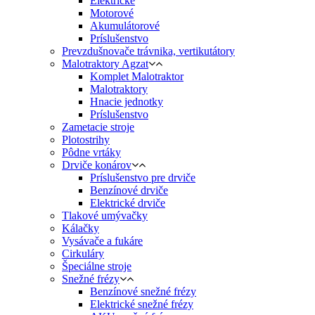
Elektrické
Motorové
Akumulátorové
Príslušenstvo
Prevzdušnovače trávnika, vertikutátory
Malotraktory Agzat
Komplet Malotraktor
Malotraktory
Hnacie jednotky
Príslušenstvo
Zametacie stroje
Plotostrihy
Pôdne vrtáky
Drviče konárov
Príslušenstvo pre drviče
Benzínové drviče
Elektrické drviče
Tlakové umývačky
Kálačky
Vysávače a fukáre
Cirkuláry
Špeciálne stroje
Snežné frézy
Benzínové snežné frézy
Elektrické snežné frézy