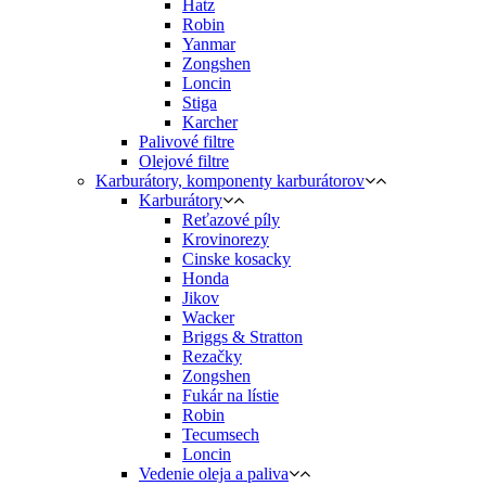
Hatz
Robin
Yanmar
Zongshen
Loncin
Stiga
Karcher
Palivové filtre
Olejové filtre
Karburátory, komponenty karburátorov
Karburátory
Reťazové píly
Krovinorezy
Cinske kosacky
Honda
Jikov
Wacker
Briggs & Stratton
Rezačky
Zongshen
Fukár na lístie
Robin
Tecumsech
Loncin
Vedenie oleja a paliva