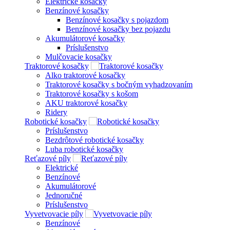
Elektrické kosačky
Benzínové kosačky
Benzínové kosačky s pojazdom
Benzínové kosačky bez pojazdu
Akumulátorové kosačky
Príslušenstvo
Mulčovacie kosačky
Traktorové kosačky
Alko traktorové kosačky
Traktorové kosačky s bočným vyhadzovaním
Traktorové kosačky s košom
AKU traktorové kosačky
Ridery
Robotické kosačky
Príslušenstvo
Bezdrôtové robotické kosačky
Luba robotické kosačky
Reťazové píly
Elektrické
Benzínové
Akumulátorové
Jednoručné
Príslušenstvo
Vyvetvovacie píly
Benzínové