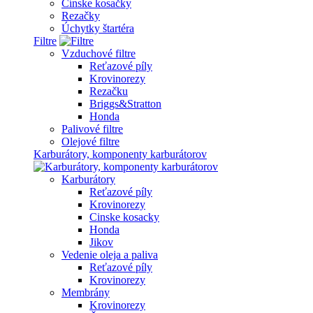
Čínske kosačky
Rezačky
Úchytky štartéra
Filtre
Vzduchové filtre
Reťazové píly
Krovinorezy
Rezačku
Briggs&Stratton
Honda
Palivové filtre
Olejové filtre
Karburátory, komponenty karburátorov
Karburátory
Reťazové píly
Krovinorezy
Cinske kosacky
Honda
Jikov
Vedenie oleja a paliva
Reťazové píly
Krovinorezy
Membrány
Krovinorezy