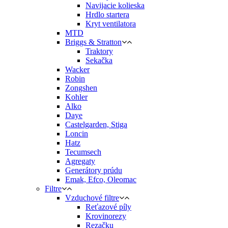
Navijacie kolieska
Hrdlo startera
Kryt ventilatora
MTD
Briggs & Stratton
Traktory
Sekačka
Wacker
Robin
Zongshen
Kohler
Alko
Daye
Castelgarden, Stiga
Loncin
Hatz
Tecumsech
Agregaty
Generátory prúdu
Emak, Efco, Oleomac
Filtre
Vzduchové filtre
Reťazové píly
Krovinorezy
Rezačku