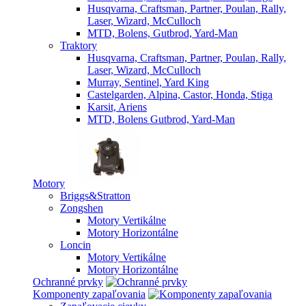
Husqvarna, Craftsman, Partner, Poulan, Rally,
Laser, Wizard, McCulloch
MTD, Bolens, Gutbrod, Yard-Man
Traktory
Husqvarna, Craftsman, Partner, Poulan, Rally,
Laser, Wizard, McCulloch
Murray, Sentinel, Yard King
Castelgarden, Alpina, Castor, Honda, Stiga
Karsit, Ariens
MTD, Bolens Gutbrod, Yard-Man
Motory
Briggs&Stratton
Zongshen
Motory Vertikálne
Motory Horizontálne
Loncin
Motory Vertikálne
Motory Horizontálne
Ochranné prvky
Komponenty zapaľovania