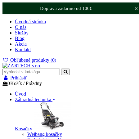
×
Doprava zadarmo od 100€
Úvodná stránka
O nás
Služby
Blog
Akcia
Kontakt
Obľúbené produkty (
0
)
Prihlásiť
0
Košík
/
Prázdny
Úvod
Záhradná technika
Kosačky
Weibang kosačky