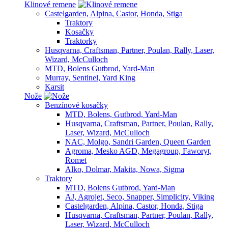
Klinové remene
Castelgarden, Alpina, Castor, Honda, Stiga
Traktory
Kosačky
Traktorky
Husqvarna, Craftsman, Partner, Poulan, Rally, Laser,
Wizard, McCulloch
MTD, Bolens Gutbrod, Yard-Man
Murray, Sentinel, Yard King
Karsit
Nože
Benzínové kosačky
MTD, Bolens, Gutbrod, Yard-Man
Husqvarna, Craftsman, Partner, Poulan, Rally,
Laser, Wizard, McCulloch
NAC, Molgo, Sandri Garden, Queen Garden
Agroma, Mesko AGD, Megagroup, Faworyt,
Romet
Alko, Dolmar, Makita, Nowa, Sigma
Traktory
MTD, Bolens Gutbrod, Yard-Man
AJ, Agrojet, Seco, Snapper, Simplicity, Viking
Castelgarden, Alpina, Castor, Honda, Stiga
Husqvarna, Craftsman, Partner, Poulan, Rally,
Laser, Wizard, McCulloch