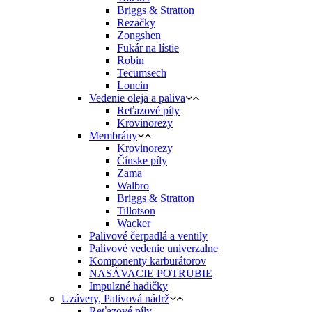
Briggs & Stratton
Rezačky
Zongshen
Fukár na lístie
Robin
Tecumsech
Loncin
Vedenie oleja a paliva
Reťazové píly
Krovinorezy
Membrány
Krovinorezy
Čínske píly
Zama
Walbro
Briggs & Stratton
Tillotson
Wacker
Palivové čerpadlá a ventily
Palivové vedenie univerzalne
Komponenty karburátorov
NASÁVACIE POTRUBIE
Impulzné hadičky
Uzávery, Palivová nádrž
Reťazové píly