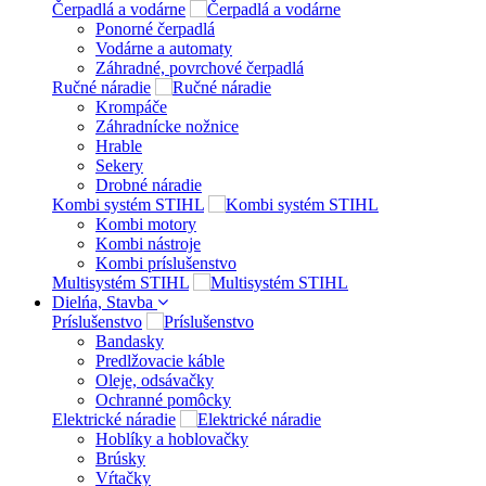
Čerpadlá a vodárne
Ponorné čerpadlá
Vodárne a automaty
Záhradné, povrchové čerpadlá
Ručné náradie
Krompáče
Záhradnícke nožnice
Hrable
Sekery
Drobné náradie
Kombi systém STIHL
Kombi motory
Kombi nástroje
Kombi príslušenstvo
Multisystém STIHL
Dielńa, Stavba
Príslušenstvo
Bandasky
Predlžovacie káble
Oleje, odsávačky
Ochranné pomôcky
Elektrické náradie
Hoblíky a hoblovačky
Brúsky
Vŕtačky