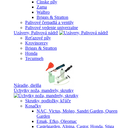
Čínske píly
Zama
Walbro
Briggs & Stratton
Palivové čerpadlá a ventily
Palivové vedenie univerzalne
Uzávery, Palivová nádrž
Reťazové píly
Krovinorezy
Briggs & Stratton
Honda
Tecumseh
Náradie, dielňa
Úchytky noža, mandrely, skrutky
Skrutky, podložky, kľúče
Kosačky
NAC, Victus, Molgo, Sandri Garden, Queen
Garden
Emak, Efko, Oleomac
Castelgarden, Alpina, Castor, Honda, Stiga