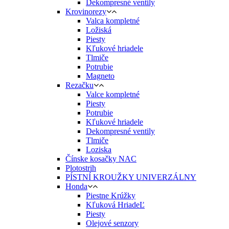
Dekompresné ventily
Krovinorezy
Valca kompletné
Ložiská
Piesty
Kľukové hriadele
Tlmiče
Potrubie
Magneto
Rezačku
Valce kompletné
Piesty
Potrubie
Kľukové hriadele
Dekompresné ventily
Tlmiče
Loziska
Čínske kosačky NAC
Plotostrih
PÍSTNÍ KROUŽKY UNIVERZÁLNY
Honda
Piestne Krúžky
Kľuková HriadeĽ
Piesty
Olejové senzory