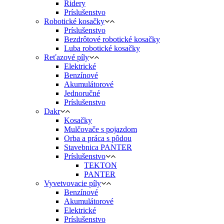
Ridery
Príslušenstvo
Robotické kosačky
Príslušenstvo
Bezdrôtové robotické kosačky
Luba robotické kosačky
Reťazové píly
Elektrické
Benzínové
Akumulátorové
Jednoručné
Príslušenstvo
Dakr
Kosačky
Mulčovače s pojazdom
Orba a práca s pôdou
Stavebnica PANTER
Príslušenstvo
TEKTON
PANTER
Vyvetvovacie píly
Benzínové
Akumulátorové
Elektrické
Príslušenstvo