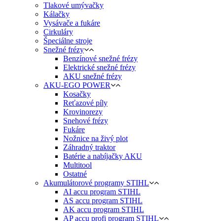
Tlakové umývačky
Kálačky
Vysávače a fukáre
Cirkuláry
Špeciálne stroje
Snežné frézy
Benzínové snežné frézy
Elektrické snežné frézy
AKU snežné frézy
AKU-EGO POWER
Kosačky
Reťazové píly
Krovinorezy
Snehové frézy
Fukáre
Nožnice na živý plot
Záhradný traktor
Batérie a nabíjačky AKU
Multitool
Ostatné
Akumulátorové programy STIHL
AI accu program STIHL
AS accu program STIHL
AK accu program STIHL
AP accu profi program STIHL