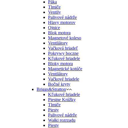
Páka
Tlmiče
Ventily
Palivové nádrže
Hlavy motorov
Ojnice
Blok motora
Magnetové koleso
Ventilátory
Vačková hriadeľ
Pokrywy boczne
Kľukové hriadele
Bloky motora
Magnetické kotúče
Ventilátory
Vačkové hriadele
Bočné kryty
Briggs&Stratton
Kľukové hriadele
Piestne Krúžky
Tlmiče
Piesty
Palivové nádrže
Wałki rozrządu
Piesty