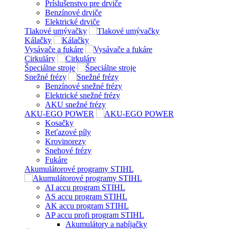
Príslušenstvo pre drviče
Benzínové drviče
Elektrické drviče
Tlakové umývačky
Kálačky
Vysávače a fukáre
Cirkuláry
Špeciálne stroje
Snežné frézy
Benzínové snežné frézy
Elektrické snežné frézy
AKU snežné frézy
AKU-EGO POWER
Kosačky
Reťazové píly
Krovinorezy
Snehové frézy
Fukáre
Akumulátorové programy STIHL
AI accu program STIHL
AS accu program STIHL
AK accu program STIHL
AP accu profi program STIHL
Akumulátory a nabíjačky