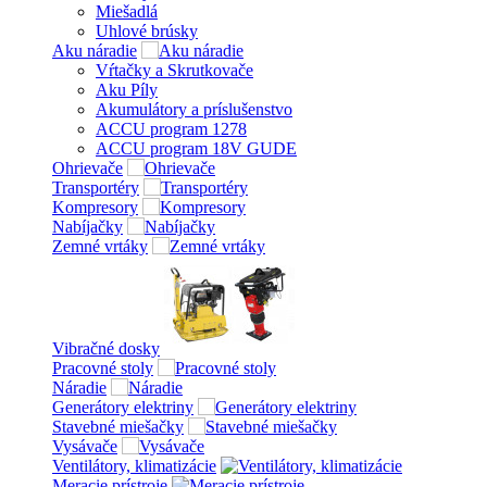
Miešadlá
Uhlové brúsky
Aku náradie
Vŕtačky a Skrutkovače
Aku Píly
Akumulátory a príslušenstvo
ACCU program 1278
ACCU program 18V GUDE
Ohrievače
Transportéry
Kompresory
Nabíjačky
Zemné vrtáky
Vibračné dosky
Pracovné stoly
Náradie
Generátory elektriny
Stavebné miešačky
Vysávače
Ventilátory, klimatizácie
Meracie prístroje