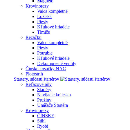
Magneto
Krovinorezy
Valca kompletné
Ložiská
Piesty
Kľukové hriadele
Tlmiče
Rezačku
Valce kompletné
Piesty
Potrubie
Kľukové hriadele
Dekompresné ventily
Čínske kosačky NAC
Plotostrih
Startery, súčasti štartérov
Reťazové píly
Startéry
Navíjacie kolieska
Pružiny
Unášače Štartéra
Krovinorezy
ČÍNSKE
Stihl
Ryobi