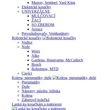
Murray, Sentinel, Yard King
Elektrické kosačky
UNIVERZÁLNE
MULČOVACÍ
ŽACÍ
SO ZBEROM
Aerace
Prevzdušnovače, Vertikutátory
Robotické kosačky
Vodice
Nože
Worx
Alko
Gardena, Husqvarna, McCulloch
Bosch
Robomow, MTD
Części
Kolesa, pneumatiky, duše
Pneumatiky
Duše
Nápravy, púzdra, ložiska
Kolesa
Záberové kolečká
Lanká ku kosačkám a traktorom