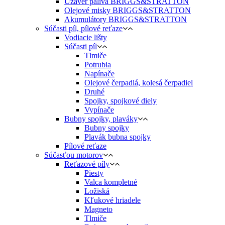
Uzáver paliva BRIGGS&STRATTON
Olejové misky BRIGGS&STRATTON
Akumulátory BRIGGS&STRATTON
Súčasti píl, pílové reťaze
Vodiacie lišty
Súčasti píl
Tlmiče
Potrubia
Napínače
Olejové čerpadlá, kolesá čerpadiel
Druhé
Spojky, spojkové diely
Vypínače
Bubny spojky, plaváky
Bubny spojky
Plavák bubna spojky
Pílové reťaze
Súčasťou motorov
Reťazové píly
Piesty
Valca kompletné
Ložiská
Kľukové hriadele
Magneto
Tlmiče