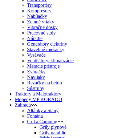
Transportéry
Kompresory
Nabíjačky
Zemné vrtáky
Vibračné dosky
Pracovné stoly
Náradie
Generátory elektriny
Stavebné miešačky
Vysávače
Ventilátory, klimatizácie
Meracie prístroje
Zváračky
Navijaky
Rezačky na betón
Sústruhy
Traktory a Malotraktory
Mopedy MP KORADO
Záhrada
Altánky a Stany
Fontána
Gril a Camping
Grily plynové
Grily na uhlie