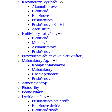
Krovinorezy, vyžínače
Akumulátorové
Elektrické
Benzínové
Príslušenstvo
Príslušenstvo STIHL
Žacie struny
Kultivátory, rotavátory
Elektrické
Motorové
Akumulátorové
Príslušenstvo
Prevzdušnovače trávnika, vertikutátory
Malotraktory Agzat
Komplet Malotraktor
Malotraktory
Hnacie jednotky
Príslušenstvo
Zametacie stroje
Plotostrihy
Pôdne vrtáky
Drviče konárov
Príslušenstvo pre drviče
Benzínové drviče
Elektrické drviče