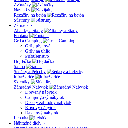
Zváračky
Navijaky
Rezačky na betón
Sústruhy
Záhrada
Altánky a Stany
Fontána
Gril a Camping
Grily plynové
Grily na uhlie
Príslušenstvo
Hojdačka
Sauna
Sedáky a Pelechy
Infražiariče
Skleníky
Záhradný Nábytok
Drevený nábytok
Campingový nábytok
Detský záhradný nábytok
Kovový nábytok
Ratanový nábytok
Lehátka
Náhradné diely