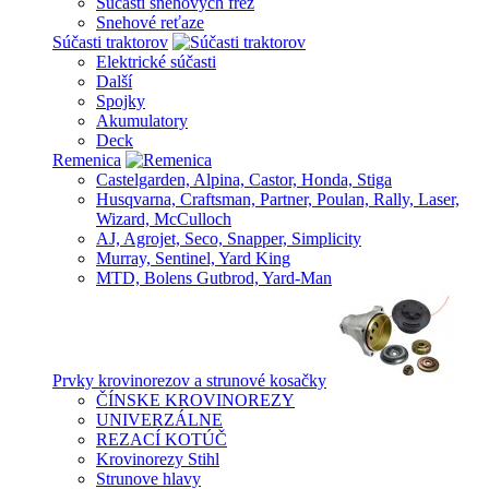
Súčasti snehových fréz
Snehové reťaze
Súčasti traktorov
Elektrické súčasti
Další
Spojky
Akumulatory
Deck
Remenica
Castelgarden, Alpina, Castor, Honda, Stiga
Husqvarna, Craftsman, Partner, Poulan, Rally, Laser,
Wizard, McCulloch
AJ, Agrojet, Seco, Snapper, Simplicity
Murray, Sentinel, Yard King
MTD, Bolens Gutbrod, Yard-Man
Prvky krovinorezov a strunové kosačky
ČÍNSKE KROVINOREZY
UNIVERZÁLNE
REZACÍ KOTÚČ
Krovinorezy Stihl
Strunove hlavy