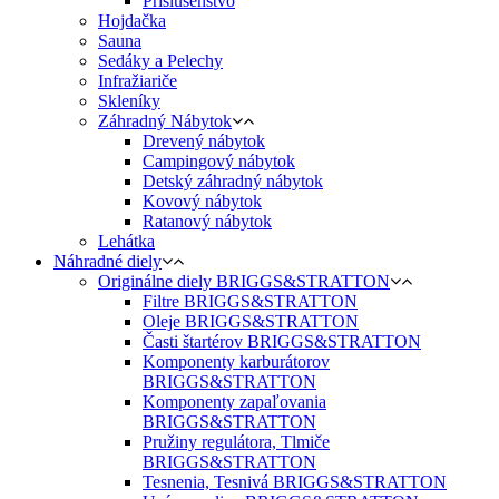
Príslušenstvo
Hojdačka
Sauna
Sedáky a Pelechy
Infražiariče
Skleníky
Záhradný Nábytok
Drevený nábytok
Campingový nábytok
Detský záhradný nábytok
Kovový nábytok
Ratanový nábytok
Lehátka
Náhradné diely
Originálne diely BRIGGS&STRATTON
Filtre BRIGGS&STRATTON
Oleje BRIGGS&STRATTON
Časti štartérov BRIGGS&STRATTON
Komponenty karburátorov
BRIGGS&STRATTON
Komponenty zapaľovania
BRIGGS&STRATTON
Pružiny regulátora, Tlmiče
BRIGGS&STRATTON
Tesnenia, Tesnivá BRIGGS&STRATTON