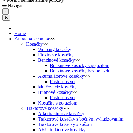
V košíku nemáte žiadne položky
Navigácia
Home
Záhradná technika
Kosačky
Weibang kosačky
Elektrické kosačky
Benzínové kosačky
Benzínové kosačky s pojazdom
Benzínové kosačky bez pojazdu
Akumulátorové kosačky
Príslušenstvo
Mulčovacie kosačky
Bubnové kosačky
Príslušenstvo
Kosačky s pojazdom
Traktorové kosačky
Alko traktorové kosačky
Traktorové kosačky s bočným vyhadzovaním
Traktorové kosačky s košom
AKU traktorové kosačky