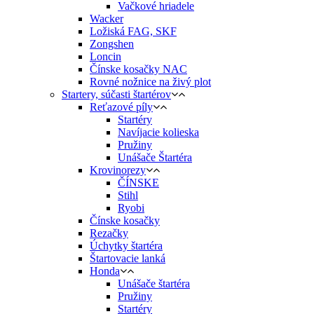
Vačkové hriadele
Wacker
Ložiská FAG, SKF
Zongshen
Loncin
Čínske kosačky NAC
Rovné nožnice na živý plot
Startery, súčasti štartérov
Reťazové píly
Startéry
Navíjacie kolieska
Pružiny
Unášače Štartéra
Krovinorezy
ČÍNSKE
Stihl
Ryobi
Čínske kosačky
Rezačky
Úchytky štartéra
Štartovacie lanká
Honda
Unášače štartéra
Pružiny
Startéry