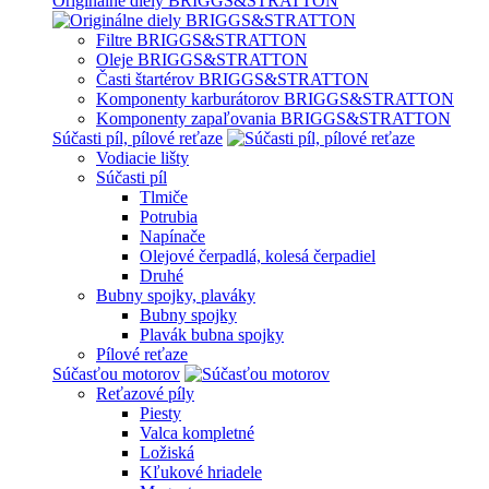
Originálne diely BRIGGS&STRATTON
Filtre BRIGGS&STRATTON
Oleje BRIGGS&STRATTON
Časti štartérov BRIGGS&STRATTON
Komponenty karburátorov BRIGGS&STRATTON
Komponenty zapaľovania BRIGGS&STRATTON
Súčasti píl, pílové reťaze
Vodiacie lišty
Súčasti píl
Tlmiče
Potrubia
Napínače
Olejové čerpadlá, kolesá čerpadiel
Druhé
Bubny spojky, plaváky
Bubny spojky
Plavák bubna spojky
Pílové reťaze
Súčasťou motorov
Reťazové píly
Piesty
Valca kompletné
Ložiská
Kľukové hriadele