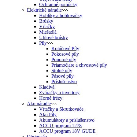
Ochranné pomôcky
Elektrické náradie
Hoblíky a hoblovačky
Brúsky
Vŕtačky
Miešadlá
Uhlové brúsky
Píly
Kotúčové Píly
Pokosové píly
Ponorné píly
Priamočiare a chvostové píly
Stolné píly
Pásové píly
Príslušenstvo
Kladivá
Zváračky a invertory
Horné frézy
Aku náradie
Vŕtačky a Skrutkovače
Aku Píly
Akumulátory a príslušenstvo
ACCU program 1278
ACCU program 18V GUDE
Ohrievače