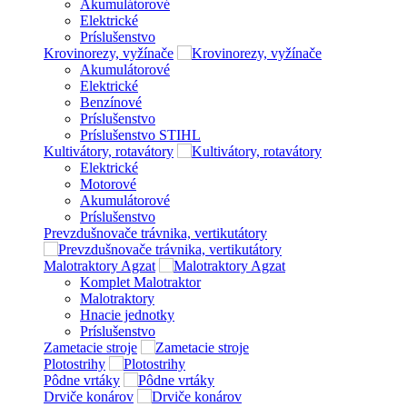
Akumulátorové
Elektrické
Príslušenstvo
Krovinorezy, vyžínače
Akumulátorové
Elektrické
Benzínové
Príslušenstvo
Príslušenstvo STIHL
Kultivátory, rotavátory
Elektrické
Motorové
Akumulátorové
Príslušenstvo
Prevzdušnovače trávnika, vertikutátory
Malotraktory Agzat
Komplet Malotraktor
Malotraktory
Hnacie jednotky
Príslušenstvo
Zametacie stroje
Plotostrihy
Pôdne vrtáky
Drviče konárov