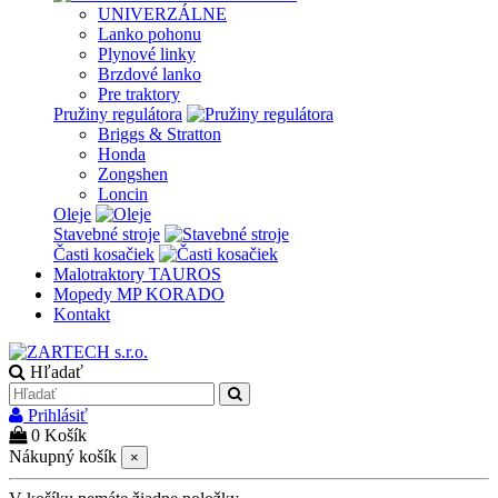
UNIVERZÁLNE
Lanko pohonu
Plynové linky
Brzdové lanko
Pre traktory
Pružiny regulátora
Briggs & Stratton
Honda
Zongshen
Loncin
Oleje
Stavebné stroje
Časti kosačiek
Malotraktory TAUROS
Mopedy MP KORADO
Kontakt
Hľadať
Prihlásiť
0
Košík
Nákupný košík
×