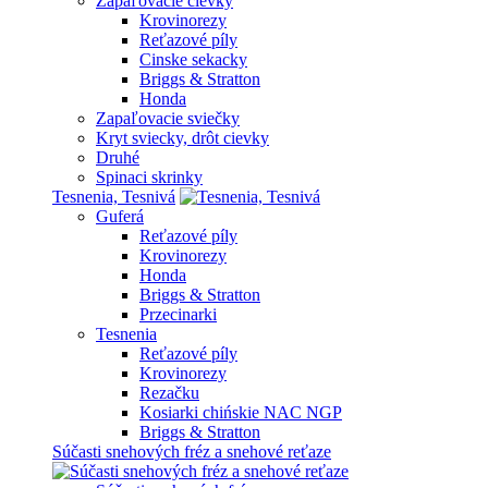
Zapaľovacie cievky
Krovinorezy
Reťazové píly
Cinske sekacky
Briggs & Stratton
Honda
Zapaľovacie sviečky
Kryt sviecky, drôt cievky
Druhé
Spinaci skrinky
Tesnenia, Tesnivá
Guferá
Reťazové píly
Krovinorezy
Honda
Briggs & Stratton
Przecinarki
Tesnenia
Reťazové píly
Krovinorezy
Rezačku
Kosiarki chińskie NAC NGP
Briggs & Stratton
Súčasti snehových fréz a snehové reťaze