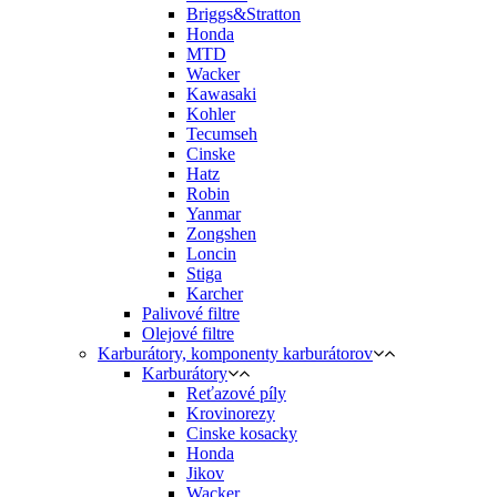
Briggs&Stratton
Honda
MTD
Wacker
Kawasaki
Kohler
Tecumseh
Cinske
Hatz
Robin
Yanmar
Zongshen
Loncin
Stiga
Karcher
Palivové filtre
Olejové filtre
Karburátory, komponenty karburátorov
Karburátory
Reťazové píly
Krovinorezy
Cinske kosacky
Honda
Jikov
Wacker