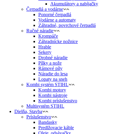
Akumulátory a nabíjačky
Čerpadlá a vodárne
Ponorné čerpadlá
Vodárne a automaty
Záhradné, povrchové čerpadlá
Ručné náradie
Krompáče
Záhradnícke nožnice
Hrable
Sekery
Drobné náradie
Pílky a nože
Rámové píly
Náradie do lesa
Lopaty na sneh
Kombi systém STIHL
Kombi motory
Kombi nástroje
Kombi príslušenstvo
Multisystém STIHL
Dielňa, Stavba
Príslušenstvo
Bandasky
Predlžovacie káble
Oleje, odsávačky