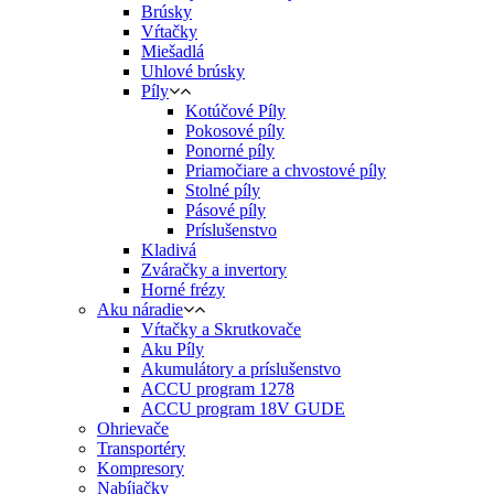
Brúsky
Vŕtačky
Miešadlá
Uhlové brúsky
Píly
Kotúčové Píly
Pokosové píly
Ponorné píly
Priamočiare a chvostové píly
Stolné píly
Pásové píly
Príslušenstvo
Kladivá
Zváračky a invertory
Horné frézy
Aku náradie
Vŕtačky a Skrutkovače
Aku Píly
Akumulátory a príslušenstvo
ACCU program 1278
ACCU program 18V GUDE
Ohrievače
Transportéry
Kompresory
Nabíjačky