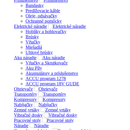
Príslušenstvo
Bandasky
Predlžovacie káble
Oleje, odsávačky
Ochranné pomôcky
Elektrické náradie
Hoblíky a hoblovačky
Brúsky
Vŕtačky
Miešadlá
Uhlové brúsky
Aku náradie
Vŕtačky a Skrutkovače
Aku Píly
Akumulátory a príslušenstvo
ACCU program 1278
ACCU program 18V GUDE
Ohrievače
Transportéry
Kompresory
Nabíjačky
Zemné vrtáky
Vibračné dosky
Pracovné stoly
Náradie