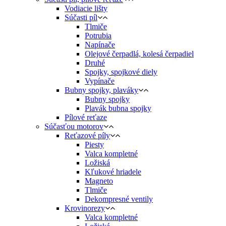
Vodiacie lišty
Súčasti píl
Tlmiče
Potrubia
Napínače
Olejové čerpadlá, kolesá čerpadiel
Druhé
Spojky, spojkové diely
Vypínače
Bubny spojky, plaváky
Bubny spojky
Plavák bubna spojky
Pílové reťaze
Súčasťou motorov
Reťazové píly
Piesty
Valca kompletné
Ložiská
Kľukové hriadele
Magneto
Tlmiče
Dekompresné ventily
Krovinorezy
Valca kompletné