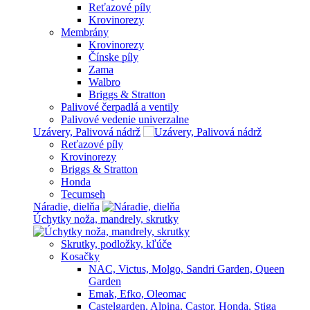
Reťazové píly
Krovinorezy
Membrány
Krovinorezy
Čínske píly
Zama
Walbro
Briggs & Stratton
Palivové čerpadlá a ventily
Palivové vedenie univerzalne
Uzávery, Palivová nádrž
Reťazové píly
Krovinorezy
Briggs & Stratton
Honda
Tecumseh
Náradie, dielňa
Úchytky noža, mandrely, skrutky
Skrutky, podložky, kľúče
Kosačky
NAC, Victus, Molgo, Sandri Garden, Queen
Garden
Emak, Efko, Oleomac
Castelgarden, Alpina, Castor, Honda, Stiga