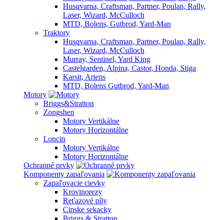
Husqvarna, Craftsman, Partner, Poulan, Rally,
Laser, Wizard, McCulloch
MTD, Bolens, Gutbrod, Yard-Man
Traktory
Husqvarna, Craftsman, Partner, Poulan, Rally,
Laser, Wizard, McCulloch
Murray, Sentinel, Yard King
Castelgarden, Alpina, Castor, Honda, Stiga
Karsit, Ariens
MTD, Bolens Gutbrod, Yard-Man
Motory
Briggs&Stratton
Zongshen
Motory Vertikálne
Motory Horizontálne
Loncin
Motory Vertikálne
Motory Horizontálne
Ochranné prvky
Komponenty zapaľovania
Zapaľovacie cievky
Krovinorezy
Reťazové píly
Cinske sekacky
Briggs & Stratton