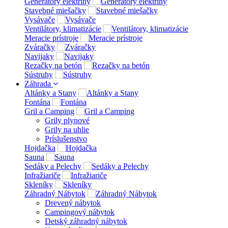
Generátory elektriny
Stavebné miešačky
Vysávače
Ventilátory, klimatizácie
Meracie prístroje
Zváračky
Navijaky
Rezačky na betón
Sústruhy
Záhrada
Altánky a Stany
Fontána
Gril a Camping
Grily plynové
Grily na uhlie
Príslušenstvo
Hojdačka
Sauna
Sedáky a Pelechy
Infražiariče
Skleníky
Záhradný Nábytok
Drevený nábytok
Campingový nábytok
Detský záhradný nábytok