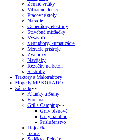
Zemné vrtáky
Vibračné dosky
Pracovné stoly
Náradie
Generátory elektriny
Stavebné miešačky
Vysávače
Ventilátory, klimatizácie
Meracie prístroje
Zváračky
Navijaky
Rezačky na betón
Sústruhy
Traktory a Malotraktory
Mopedy MP KORADO
Záhrada
Altánky a Stany
Fontána
Gril a Camping
Grily plynové
Grily na uhlie
Príslušenstvo
Hojdačka
Sauna
Sedáky a Pelechy