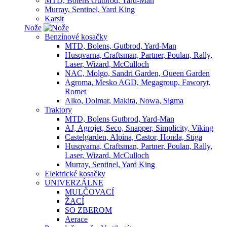
MTD, Bolens Gutbrod, Yard-Man
Murray, Sentinel, Yard King
Karsit
Nože
Benzínové kosačky
MTD, Bolens, Gutbrod, Yard-Man
Husqvarna, Craftsman, Partner, Poulan, Rally,
Laser, Wizard, McCulloch
NAC, Molgo, Sandri Garden, Queen Garden
Agroma, Mesko AGD, Megagroup, Faworyt,
Romet
Alko, Dolmar, Makita, Nowa, Sigma
Traktory
MTD, Bolens Gutbrod, Yard-Man
AJ, Agrojet, Seco, Snapper, Simplicity, Viking
Castelgarden, Alpina, Castor, Honda, Stiga
Husqvarna, Craftsman, Partner, Poulan, Rally,
Laser, Wizard, McCulloch
Murray, Sentinel, Yard King
Elektrické kosačky
UNIVERZÁLNE
MULČOVACÍ
ŽACÍ
SO ZBEROM
Aerace