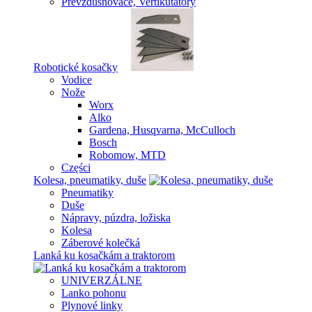
Prevzdušnovače, Vertikutátory
Robotické kosačky
Vodice
Nože
Worx
Alko
Gardena, Husqvarna, McCulloch
Bosch
Robomow, MTD
Części
Kolesa, pneumatiky, duše
Pneumatiky
Duše
Nápravy, púzdra, ložiska
Kolesa
Záberové kolečká
Lanká ku kosačkám a traktorom
UNIVERZÁLNE
Lanko pohonu
Plynové linky