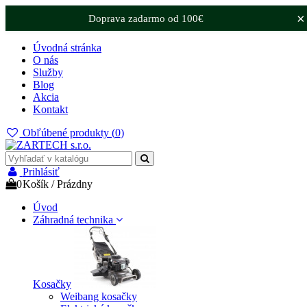
×
Doprava zadarmo od 100€
Úvodná stránka
O nás
Služby
Blog
Akcia
Kontakt
Obľúbené produkty (
0
)
Prihlásiť
0
Košík
/
Prázdny
Úvod
Záhradná technika
Kosačky
Weibang kosačky