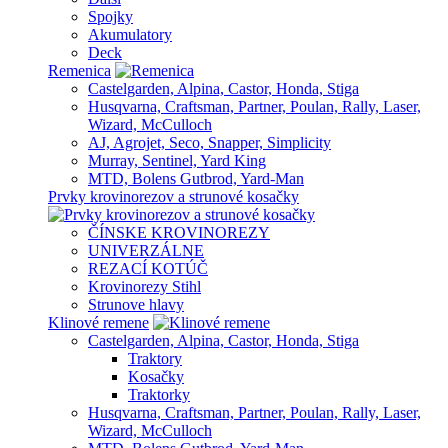
Spojky
Akumulatory
Deck
Remenica
Castelgarden, Alpina, Castor, Honda, Stiga
Husqvarna, Craftsman, Partner, Poulan, Rally, Laser,
Wizard, McCulloch
AJ, Agrojet, Seco, Snapper, Simplicity
Murray, Sentinel, Yard King
MTD, Bolens Gutbrod, Yard-Man
Prvky krovinorezov a strunové kosačky
ČÍNSKE KROVINOREZY
UNIVERZÁLNE
REZACÍ KOTÚČ
Krovinorezy Stihl
Strunove hlavy
Klinové remene
Castelgarden, Alpina, Castor, Honda, Stiga
Traktory
Kosačky
Traktorky
Husqvarna, Craftsman, Partner, Poulan, Rally, Laser,
Wizard, McCulloch