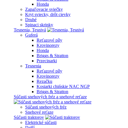
Honda
Zapaľovacie sviečky
Kryt sviecky, drôt cievky
Druhé
Spinaci skrinky
Tesnenia, Tesnivá
Guferá
Reťazové píly
Krovinorezy
Honda
Briggs & Stratton
Przecinarki
Tesnenia
Reťazové píly
Krovinorezy
Rezačku
Kosiarki chińskie NAC NGP
Briggs & Stratton
Súčasti snehových fréz a snehové reťaze
Súčasti snehových fréz
Snehové reťaze
Súčasti traktorov
Elektrické súčasti
Další