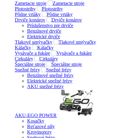
Zametacie stroje
Plotostrihy
Pôdne vrtáky
Drviče konárov
Príslušenstvo pre drviče
Benzínové drviče
Elektrické drviče
Tlakové umývačky
Kálačky
Vysávače a fukáre
Cirkuláry
Špeciálne stroje
Snežné frézy
Benzínové snežné frézy
Elektrické snežné frézy
AKU snežné frézy
AKU-EGO POWER
Kosačky
Reťazové píly
Krovinorezy
Snehové frézy