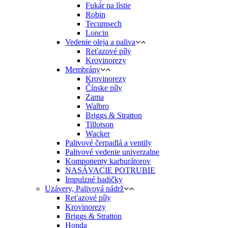
Fukár na lístie
Robin
Tecumsech
Loncin
Vedenie oleja a paliva
Reťazové píly
Krovinorezy
Membrány
Krovinorezy
Čínske píly
Zama
Walbro
Briggs & Stratton
Tillotson
Wacker
Palivové čerpadlá a ventily
Palivové vedenie univerzalne
Komponenty karburátorov
NASÁVACIE POTRUBIE
Impulzné hadičky
Uzávery, Palivová nádrž
Reťazové píly
Krovinorezy
Briggs & Stratton
Honda