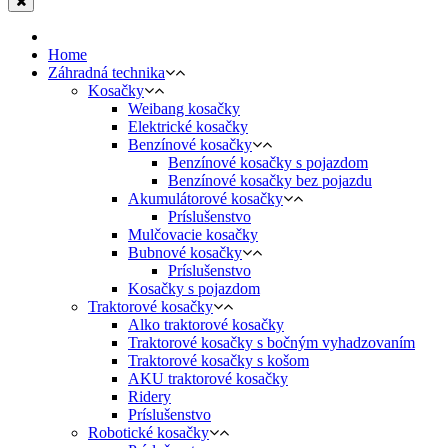
Home
Záhradná technika
Kosačky
Weibang kosačky
Elektrické kosačky
Benzínové kosačky
Benzínové kosačky s pojazdom
Benzínové kosačky bez pojazdu
Akumulátorové kosačky
Príslušenstvo
Mulčovacie kosačky
Bubnové kosačky
Príslušenstvo
Kosačky s pojazdom
Traktorové kosačky
Alko traktorové kosačky
Traktorové kosačky s bočným vyhadzovaním
Traktorové kosačky s košom
AKU traktorové kosačky
Ridery
Príslušenstvo
Robotické kosačky