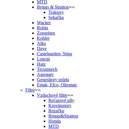
MTD
Briggs & Stratton
Traktory
Sekačka
Wacker
Robin
Zongshen
Kohler
Alko
Daye
Castelgarden, Stiga
Loncin
Hatz
Tecumsech
Agregaty
Generátory prúdu
Emak, Efco, Oleomac
Filtre
Vzduchové filtre
Reťazové píly
Krovinorezy
Rezačku
Briggs&Stratton
Honda
MTD