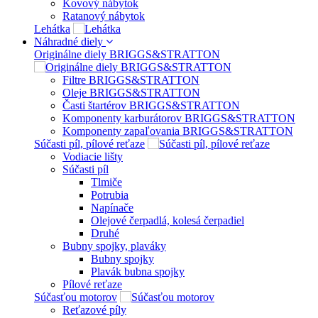
Kovový nábytok
Ratanový nábytok
Lehátka
Náhradné diely
Originálne diely BRIGGS&STRATTON
Filtre BRIGGS&STRATTON
Oleje BRIGGS&STRATTON
Časti štartérov BRIGGS&STRATTON
Komponenty karburátorov BRIGGS&STRATTON
Komponenty zapaľovania BRIGGS&STRATTON
Súčasti píl, pílové reťaze
Vodiacie lišty
Súčasti píl
Tlmiče
Potrubia
Napínače
Olejové čerpadlá, kolesá čerpadiel
Druhé
Bubny spojky, plaváky
Bubny spojky
Plavák bubna spojky
Pílové reťaze
Súčasťou motorov
Reťazové píly