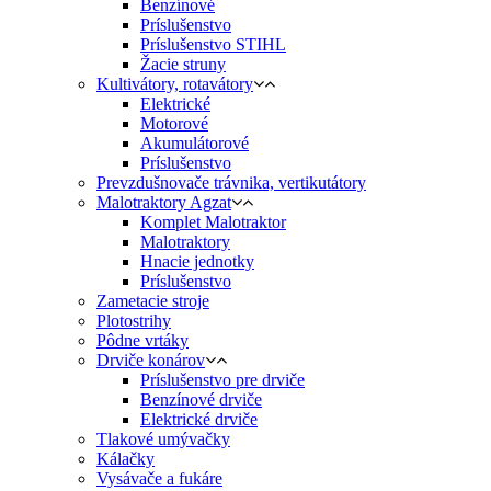
Benzínové
Príslušenstvo
Príslušenstvo STIHL
Žacie struny
Kultivátory, rotavátory
Elektrické
Motorové
Akumulátorové
Príslušenstvo
Prevzdušnovače trávnika, vertikutátory
Malotraktory Agzat
Komplet Malotraktor
Malotraktory
Hnacie jednotky
Príslušenstvo
Zametacie stroje
Plotostrihy
Pôdne vrtáky
Drviče konárov
Príslušenstvo pre drviče
Benzínové drviče
Elektrické drviče
Tlakové umývačky
Kálačky
Vysávače a fukáre