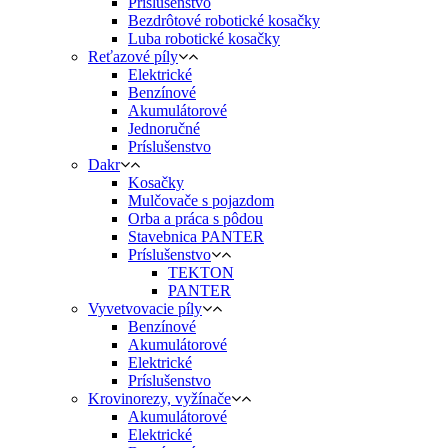
Príslušenstvo
Bezdrôtové robotické kosačky
Luba robotické kosačky
Reťazové píly
Elektrické
Benzínové
Akumulátorové
Jednoručné
Príslušenstvo
Dakr
Kosačky
Mulčovače s pojazdom
Orba a práca s pôdou
Stavebnica PANTER
Príslušenstvo
TEKTON
PANTER
Vyvetvovacie píly
Benzínové
Akumulátorové
Elektrické
Príslušenstvo
Krovinorezy, vyžínače
Akumulátorové
Elektrické