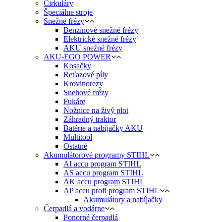
Cirkuláry
Špeciálne stroje
Snežné frézy
Benzínové snežné frézy
Elektrické snežné frézy
AKU snežné frézy
AKU-EGO POWER
Kosačky
Reťazové píly
Krovinorezy
Snehové frézy
Fukáre
Nožnice na živý plot
Záhradný traktor
Batérie a nabíjačky AKU
Multitool
Ostatné
Akumulátorové programy STIHL
AI accu program STIHL
AS accu program STIHL
AK accu program STIHL
AP accu profi program STIHL
Akumulátory a nabíjačky
Čerpadlá a vodárne
Ponorné čerpadlá