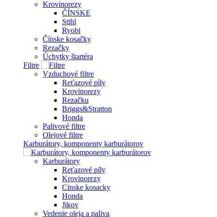
Krovinorezy
ČÍNSKE
Stihl
Ryobi
Čínske kosačky
Rezačky
Úchytky štartéra
Filtre
Vzduchové filtre
Reťazové píly
Krovinorezy
Rezačku
Briggs&Stratton
Honda
Palivové filtre
Olejové filtre
Karburátory, komponenty karburátorov
Karburátory
Reťazové píly
Krovinorezy
Cinske kosacky
Honda
Jikov
Vedenie oleja a paliva