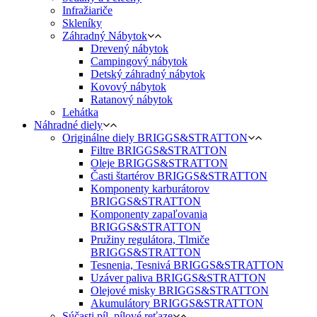
Infražiariče
Skleníky
Záhradný Nábytok
Drevený nábytok
Campingový nábytok
Detský záhradný nábytok
Kovový nábytok
Ratanový nábytok
Lehátka
Náhradné diely
Originálne diely BRIGGS&STRATTON
Filtre BRIGGS&STRATTON
Oleje BRIGGS&STRATTON
Časti štartérov BRIGGS&STRATTON
Komponenty karburátorov
BRIGGS&STRATTON
Komponenty zapaľovania
BRIGGS&STRATTON
Pružiny regulátora, Tlmiče
BRIGGS&STRATTON
Tesnenia, Tesnivá BRIGGS&STRATTON
Uzáver paliva BRIGGS&STRATTON
Olejové misky BRIGGS&STRATTON
Akumulátory BRIGGS&STRATTON
Súčasti píl, pílové reťaze