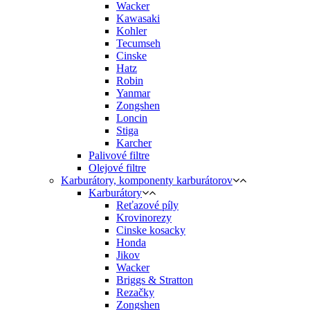
Wacker
Kawasaki
Kohler
Tecumseh
Cinske
Hatz
Robin
Yanmar
Zongshen
Loncin
Stiga
Karcher
Palivové filtre
Olejové filtre
Karburátory, komponenty karburátorov
Karburátory
Reťazové píly
Krovinorezy
Cinske kosacky
Honda
Jikov
Wacker
Briggs & Stratton
Rezačky
Zongshen