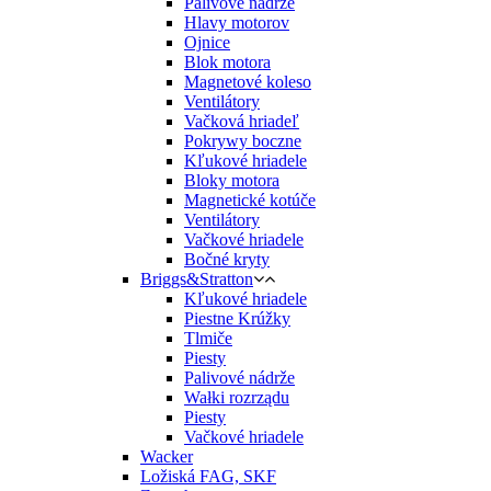
Palivové nádrže
Hlavy motorov
Ojnice
Blok motora
Magnetové koleso
Ventilátory
Vačková hriadeľ
Pokrywy boczne
Kľukové hriadele
Bloky motora
Magnetické kotúče
Ventilátory
Vačkové hriadele
Bočné kryty
Briggs&Stratton
Kľukové hriadele
Piestne Krúžky
Tlmiče
Piesty
Palivové nádrže
Wałki rozrządu
Piesty
Vačkové hriadele
Wacker
Ložiská FAG, SKF