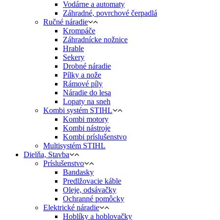
Vodárne a automaty
Záhradné, povrchové čerpadlá
Ručné náradie
Krompáče
Záhradnícke nožnice
Hrable
Sekery
Drobné náradie
Pílky a nože
Rámové píly
Náradie do lesa
Lopaty na sneh
Kombi systém STIHL
Kombi motory
Kombi nástroje
Kombi príslušenstvo
Multisystém STIHL
Dielňa, Stavba
Príslušenstvo
Bandasky
Predlžovacie káble
Oleje, odsávačky
Ochranné pomôcky
Elektrické náradie
Hoblíky a hoblovačky