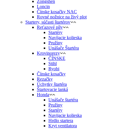
Zongshen
Loncin
Čínske kosačky NAC
Rovné nožnice na živý plot
Startery, súčasti štartérov
Reťazové píly
Startéry
Navíjacie kolieska
Pružiny
Unášače Štartéra
Krovinorezy
ČÍNSKE
Stihl
Ryobi
Čínske kosačky
Rezačky
Úchytky štartéra
Štartovacie lanká
Honda
Unášače štartéra
Pružiny
Startéry
Navijacie kolieska
Hrdlo startera
Kryt ventilatora