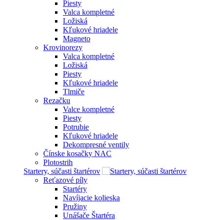
Piesty
Valca kompletné
Ložiská
Kľukové hriadele
Magneto
Krovinorezy
Valca kompletné
Ložiská
Piesty
Kľukové hriadele
Tlmiče
Rezačku
Valce kompletné
Piesty
Potrubie
Kľukové hriadele
Dekompresné ventily
Čínske kosačky NAC
Plotostrih
Startery, súčasti štartérov
Reťazové píly
Startéry
Navíjacie kolieska
Pružiny
Unášače Štartéra