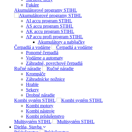
Fukáre
Akumulátorové programy STIHL
AI accu program STIHL
AS accu program STIHL
AK accu program STIHL
AP accu profi program STIHL
Akumulátory a nabíjačky
Čerpadlá a vodárne
Ponorné čerpadlá
Vodárne a automaty
Záhradné, povrchové čerpadlá
Ručné náradie
Krompáče
Záhradnícke nožnice
Hrable
Sekery
Drobné náradie
Kombi systém STIHL
Kombi motory
Kombi nástroje
Kombi príslušenstvo
Multisystém STIHL
Dielńa, Stavba