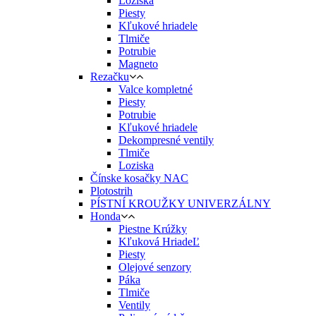
Ložiská
Piesty
Kľukové hriadele
Tlmiče
Potrubie
Magneto
Rezačku
Valce kompletné
Piesty
Potrubie
Kľukové hriadele
Dekompresné ventily
Tlmiče
Loziska
Čínske kosačky NAC
Plotostrih
PÍSTNÍ KROUŽKY UNIVERZÁLNY
Honda
Piestne Krúžky
Kľuková HriadeĽ
Piesty
Olejové senzory
Páka
Tlmiče
Ventily