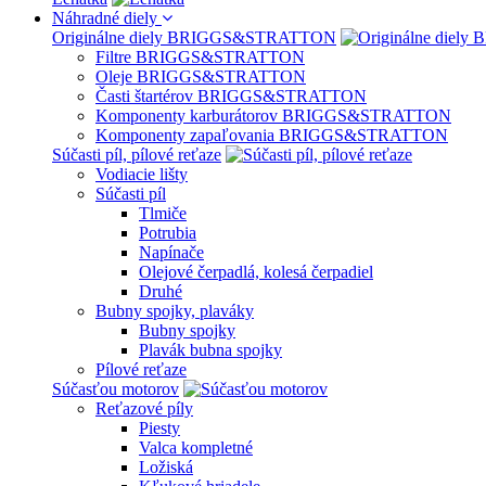
Náhradné diely
Originálne diely BRIGGS&STRATTON
Filtre BRIGGS&STRATTON
Oleje BRIGGS&STRATTON
Časti štartérov BRIGGS&STRATTON
Komponenty karburátorov BRIGGS&STRATTON
Komponenty zapaľovania BRIGGS&STRATTON
Súčasti píl, pílové reťaze
Vodiacie lišty
Súčasti píl
Tlmiče
Potrubia
Napínače
Olejové čerpadlá, kolesá čerpadiel
Druhé
Bubny spojky, plaváky
Bubny spojky
Plavák bubna spojky
Pílové reťaze
Súčasťou motorov
Reťazové píly
Piesty
Valca kompletné
Ložiská