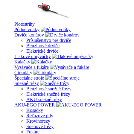
Plotostrihy
Pôdne vrtáky
Drviče konárov
Príslušenstvo pre drviče
Benzínové drviče
Elektrické drviče
Tlakové umývačky
Kálačky
Vysávače a fukáre
Cirkuláry
Špeciálne stroje
Snežné frézy
Benzínové snežné frézy
Elektrické snežné frézy
AKU snežné frézy
AKU-EGO POWER
Kosačky
Reťazové píly
Krovinorezy
Snehové frézy
Fukáre