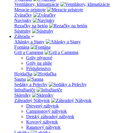
Ventilátory, klimatizácie
Meracie prístroje
Zváračky
Navijaky
Rezačky na betón
Sústruhy
Záhrada
Altánky a Stany
Fontána
Gril a Camping
Grily plynové
Grily na uhlie
Príslušenstvo
Hojdačka
Sauna
Sedáky a Pelechy
Infražiariče
Skleníky
Záhradný Nábytok
Drevený nábytok
Campingový nábytok
Detský záhradný nábytok
Kovový nábytok
Ratanový nábytok
Lehátka