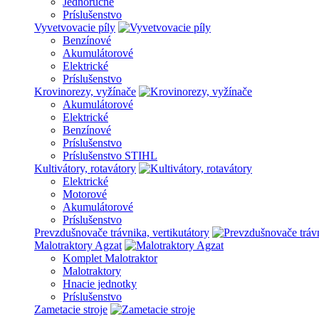
Jednoručné
Príslušenstvo
Vyvetvovacie píly
Benzínové
Akumulátorové
Elektrické
Príslušenstvo
Krovinorezy, vyžínače
Akumulátorové
Elektrické
Benzínové
Príslušenstvo
Príslušenstvo STIHL
Kultivátory, rotavátory
Elektrické
Motorové
Akumulátorové
Príslušenstvo
Prevzdušnovače trávnika, vertikutátory
Malotraktory Agzat
Komplet Malotraktor
Malotraktory
Hnacie jednotky
Príslušenstvo
Zametacie stroje