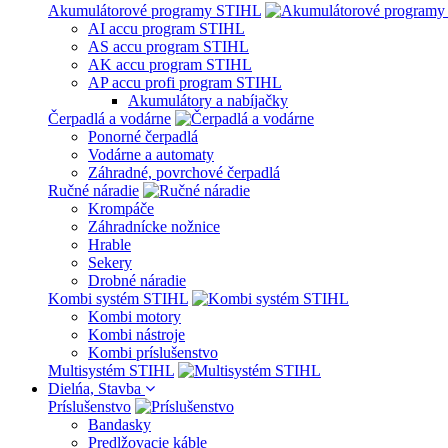
Akumulátorové programy STIHL
AI accu program STIHL
AS accu program STIHL
AK accu program STIHL
AP accu profi program STIHL
Akumulátory a nabíjačky
Čerpadlá a vodárne
Ponorné čerpadlá
Vodárne a automaty
Záhradné, povrchové čerpadlá
Ručné náradie
Krompáče
Záhradnícke nožnice
Hrable
Sekery
Drobné náradie
Kombi systém STIHL
Kombi motory
Kombi nástroje
Kombi príslušenstvo
Multisystém STIHL
Dielńa, Stavba
Príslušenstvo
Bandasky
Predlžovacie káble