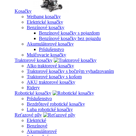
Kosačky
Weibang kosačky
Elektrické kosačky
Benzínové kosačky
Benzínové kosačky s pojazdom
Benzínové kosačky bez pojazdu
Akumulátorové kosačky
Príslušenstvo
Mulčovacie kosačky
Traktorové kosačky
Alko traktorové kosačky
Traktorové kosačky s bočným vyhadzovaním
Traktorové kosačky s košom
AKU traktorové kosačky
Ridery
Robotické kosačky
Príslušenstvo
Bezdrôtové robotické kosačky
Luba robotické kosačky
Reťazové píly
Elektrické
Benzínové
Akumulátorové