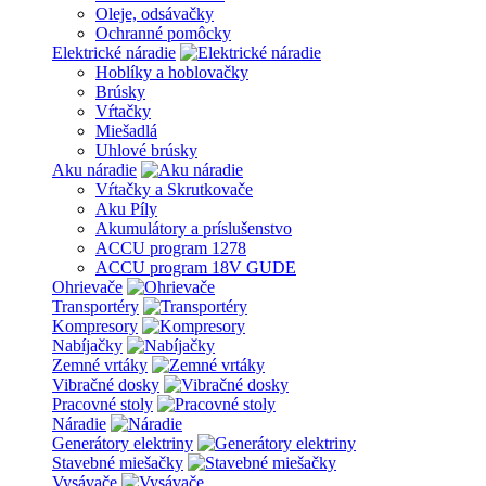
Oleje, odsávačky
Ochranné pomôcky
Elektrické náradie
Hoblíky a hoblovačky
Brúsky
Vŕtačky
Miešadlá
Uhlové brúsky
Aku náradie
Vŕtačky a Skrutkovače
Aku Píly
Akumulátory a príslušenstvo
ACCU program 1278
ACCU program 18V GUDE
Ohrievače
Transportéry
Kompresory
Nabíjačky
Zemné vrtáky
Vibračné dosky
Pracovné stoly
Náradie
Generátory elektriny
Stavebné miešačky
Vysávače