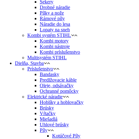
Sekery
Drobné náradie
Pílky a nože
Rámové píly
Náradie do lesa
Lopaty na sneh
Kombi systém STIHL
Kombi motory
Kombi nástroje
Kombi príslušenstvo
Multisystém STIHL
Dielňa, Stavba
Príslušenstvo
Bandasky
Predlžovacie káble
Oleje, odsávačky
Ochranné pomôcky
Elektrické náradie
Hoblíky a hoblovačky
Brúsky
Vŕtačky
Miešadlá
Uhlové brúsky
Píly
Kotúčové Píly