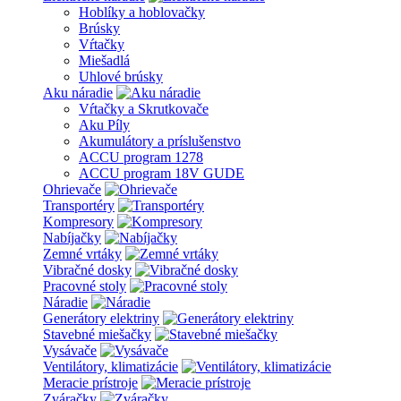
Hoblíky a hoblovačky
Brúsky
Vŕtačky
Miešadlá
Uhlové brúsky
Aku náradie
Vŕtačky a Skrutkovače
Aku Píly
Akumulátory a príslušenstvo
ACCU program 1278
ACCU program 18V GUDE
Ohrievače
Transportéry
Kompresory
Nabíjačky
Zemné vrtáky
Vibračné dosky
Pracovné stoly
Náradie
Generátory elektriny
Stavebné miešačky
Vysávače
Ventilátory, klimatizácie
Meracie prístroje
Zváračky