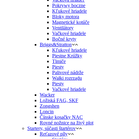
Pokrywy boczne
Kľukové hriadele
Bloky motora
Magnetické kotúče
Ventilátory
Vačkové hriadele
Bočné kryty
Briggs&Stratton
Kľukové hriadele
Piestne Krúžky
Tlmiče
Piesty
Palivové nádrže
Wałki rozrządu
Piesty
Vačkové hriadele
Wacker
Ložiská FAG, SKF
Zongshen
Loncin
Čínske kosačky NAC
Rovné nožnice na živý plot
Startery, súčasti štartérov
Reťazové píly