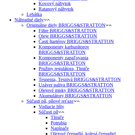
Kovový nábytok
Ratanový nábytok
Lehátka
Náhradné diely
Originálne diely BRIGGS&STRATTON
Filtre BRIGGS&STRATTON
Oleje BRIGGS&STRATTON
Časti štartérov BRIGGS&STRATTON
Komponenty karburátorov
BRIGGS&STRATTON
Komponenty zapaľovania
BRIGGS&STRATTON
Pružiny regulátora, Tlmiče
BRIGGS&STRATTON
Tesnenia, Tesnivá BRIGGS&STRATTON
Uzáver paliva BRIGGS&STRATTON
Olejové misky BRIGGS&STRATTON
Akumulátory BRIGGS&STRATTON
Súčasti píl, pílové reťaze
Vodiacie lišty
Súčasti píl
Tlmiče
Potrubia
Napínače
Olejové čerpadlá, kolesá čerpadiel