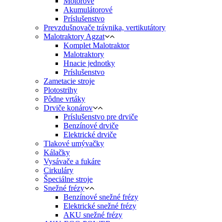
Motorové
Akumulátorové
Príslušenstvo
Prevzdušnovače trávnika, vertikutátory
Malotraktory Agzat
Komplet Malotraktor
Malotraktory
Hnacie jednotky
Príslušenstvo
Zametacie stroje
Plotostrihy
Pôdne vrtáky
Drviče konárov
Príslušenstvo pre drviče
Benzínové drviče
Elektrické drviče
Tlakové umývačky
Kálačky
Vysávače a fukáre
Cirkuláry
Špeciálne stroje
Snežné frézy
Benzínové snežné frézy
Elektrické snežné frézy
AKU snežné frézy