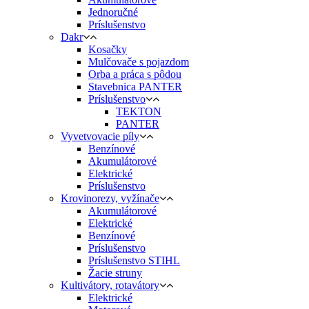
Jednoručné
Príslušenstvo
Dakr
Kosačky
Mulčovače s pojazdom
Orba a práca s pôdou
Stavebnica PANTER
Príslušenstvo
TEKTON
PANTER
Vyvetvovacie píly
Benzínové
Akumulátorové
Elektrické
Príslušenstvo
Krovinorezy, vyžínače
Akumulátorové
Elektrické
Benzínové
Príslušenstvo
Príslušenstvo STIHL
Žacie struny
Kultivátory, rotavátory
Elektrické