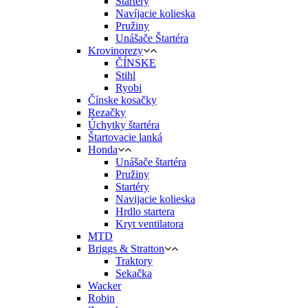
Startéry
Navíjacie kolieska
Pružiny
Unášače Štartéra
Krovinorezy
ČÍNSKE
Stihl
Ryobi
Čínske kosačky
Rezačky
Úchytky štartéra
Štartovacie lanká
Honda
Unášače štartéra
Pružiny
Startéry
Navijacie kolieska
Hrdlo startera
Kryt ventilatora
MTD
Briggs & Stratton
Traktory
Sekačka
Wacker
Robin