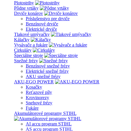
Plotostrihy
Pôdne vrtáky
Drviče konárov
Príslušenstvo pre drviče
Benzínové drviče
Elektrické drviče
Tlakové umývačky
Kálačky
Vysávače a fukáre
Cirkuláry
Špeciálne stroje
Snežné frézy
Benzínové snežné frézy
Elektrické snežné frézy
AKU snežné frézy
AKU-EGO POWER
Kosačky
Reťazové píly
Krovinorezy
Snehové frézy
Fukáre
Akumulátorové programy STIHL
AI accu program STIHL
AS accu program STIHL