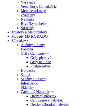
Vysávače
Ventilátory, klimatizácie
Meracie prístroje
Zváračky
Navijaky
Rezačky na betón
Sústruhy
Traktory a Malotraktory
Mopedy MP KORADO
Záhrada
Altánky a Stany
Fontána
Gril a Camping
Grily plynové
Grily na uhlie
Príslušenstvo
Hojdačka
Sauna
Sedáky a Pelechy
Infražiariče
Skleníky
Záhradný Nábytok
Drevený nábytok
Campingový nábytok
Detský záhradný nábytok