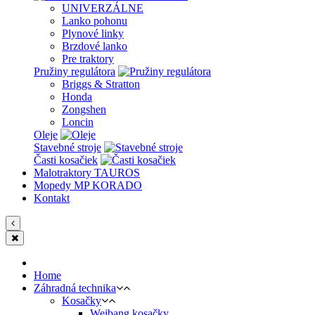
UNIVERZÁLNE
Lanko pohonu
Plynové linky
Brzdové lanko
Pre traktory
Pružiny regulátora
Briggs & Stratton
Honda
Zongshen
Loncin
Oleje
Stavebné stroje
Časti kosačiek
Malotraktory TAUROS
Mopedy MP KORADO
Kontakt
Home
Záhradná technika
Kosačky
Weibang kosačky