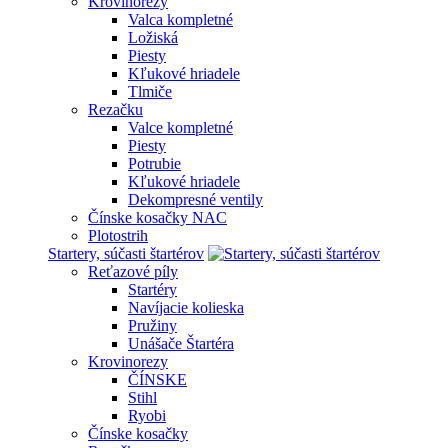
Krovinorezy
Valca kompletné
Ložiská
Piesty
Kľukové hriadele
Tlmiče
Rezačku
Valce kompletné
Piesty
Potrubie
Kľukové hriadele
Dekompresné ventily
Čínske kosačky NAC
Plotostrih
Startery, súčasti štartérov
Reťazové píly
Startéry
Navíjacie kolieska
Pružiny
Unášače Štartéra
Krovinorezy
ČÍNSKE
Stihl
Ryobi
Čínske kosačky