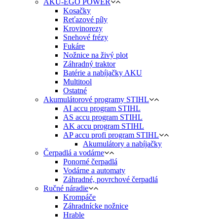
AKU-EGO POWER
Kosačky
Reťazové píly
Krovinorezy
Snehové frézy
Fukáre
Nožnice na živý plot
Záhradný traktor
Batérie a nabíjačky AKU
Multitool
Ostatné
Akumulátorové programy STIHL
AI accu program STIHL
AS accu program STIHL
AK accu program STIHL
AP accu profi program STIHL
Akumulátory a nabíjačky
Čerpadlá a vodárne
Ponorné čerpadlá
Vodárne a automaty
Záhradné, povrchové čerpadlá
Ručné náradie
Krompáče
Záhradnícke nožnice
Hrable