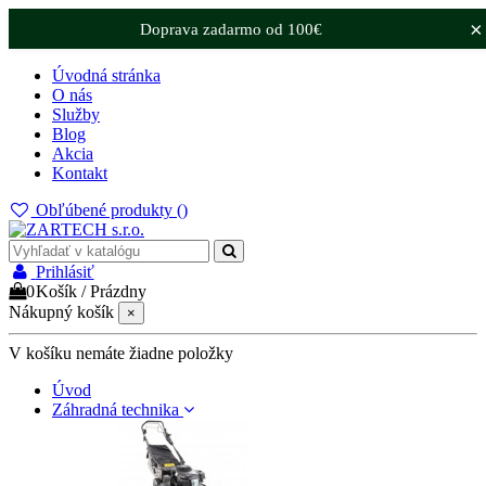
×
Doprava zadarmo od 100€
Úvodná stránka
O nás
Služby
Blog
Akcia
Kontakt
Obľúbené produkty (
)
Prihlásiť
0
Košík
/
Prázdny
Nákupný košík
×
V košíku nemáte žiadne položky
Úvod
Záhradná technika