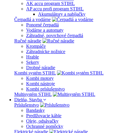
AK accu program STIHL
AP accu profi program STIHL
Akumulátory a nabíjačky
Čerpadlá a vodárne
Ponorné čerpadlá
Vodárne a automaty
Záhradné, povrchové čerpadlá
Ručné náradie
Krompáče
Záhradnícke nožnice
Hrable
Sekery
Drobné náradie
Kombi systém STIHL
Kombi motory
Kombi nástroje
Kombi príslušenstvo
Multisystém STIHL
Dielńa, Stavba
Príslušenstvo
Bandasky
Predlžovacie káble
Oleje, odsávačky
Ochranné pomôcky
Elektrické náradie