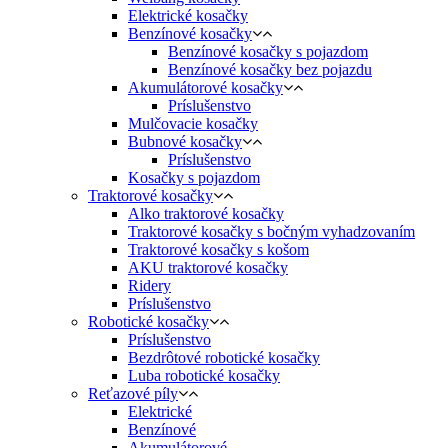
Elektrické kosačky
Benzínové kosačky
Benzínové kosačky s pojazdom
Benzínové kosačky bez pojazdu
Akumulátorové kosačky
Príslušenstvo
Mulčovacie kosačky
Bubnové kosačky
Príslušenstvo
Kosačky s pojazdom
Traktorové kosačky
Alko traktorové kosačky
Traktorové kosačky s bočným vyhadzovaním
Traktorové kosačky s košom
AKU traktorové kosačky
Ridery
Príslušenstvo
Robotické kosačky
Príslušenstvo
Bezdrôtové robotické kosačky
Luba robotické kosačky
Reťazové píly
Elektrické
Benzínové
Akumulátorové