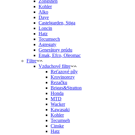
Zongshen
Kohler
Alko
Daye
Castelgarden, Stiga
Loncin
Hatz
Tecumsech
Agregaty
Generátory prúdu
Emak, Efco, Oleomac
Filtre
Vzduchové filtre
Reťazové píly
Krovinorezy
Rezačku
Briggs&Stratton
Honda
MTD
Wacker
Kawasaki
Kohler
Tecumseh
Cinske
Hatz