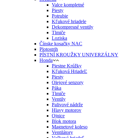
Valce kompletné
Piesty
Potrubie
Kľukové hriadele
Dekompresné ventily
Tlmiče
Loziska
Čínske kosačky NAC
Plotostrih
PÍSTNÍ KROUŽKY UNIVERZÁLNY
Honda
Piestne Krúžky
Kľuková HriadeĽ
Piesty
Olejové senzory
Páka
Tlmiče
Ventily
Palivové nádrže
Hlavy motorov
Ojnice
Blok motora
Magnetové koleso
Ventilátory
Vačková hriadeľ