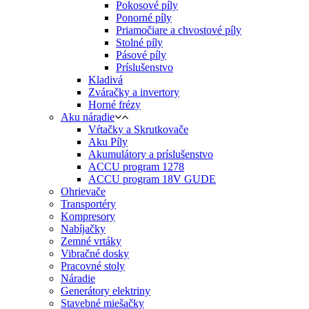
Pokosové píly
Ponorné píly
Priamočiare a chvostové píly
Stolné píly
Pásové píly
Príslušenstvo
Kladivá
Zváračky a invertory
Horné frézy
Aku náradie
Vŕtačky a Skrutkovače
Aku Píly
Akumulátory a príslušenstvo
ACCU program 1278
ACCU program 18V GUDE
Ohrievače
Transportéry
Kompresory
Nabíjačky
Zemné vrtáky
Vibračné dosky
Pracovné stoly
Náradie
Generátory elektriny
Stavebné miešačky