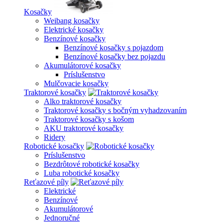
Kosačky
Weibang kosačky
Elektrické kosačky
Benzínové kosačky
Benzínové kosačky s pojazdom
Benzínové kosačky bez pojazdu
Akumulátorové kosačky
Príslušenstvo
Mulčovacie kosačky
Traktorové kosačky
Alko traktorové kosačky
Traktorové kosačky s bočným vyhadzovaním
Traktorové kosačky s košom
AKU traktorové kosačky
Ridery
Robotické kosačky
Príslušenstvo
Bezdrôtové robotické kosačky
Luba robotické kosačky
Reťazové píly
Elektrické
Benzínové
Akumulátorové
Jednoručné