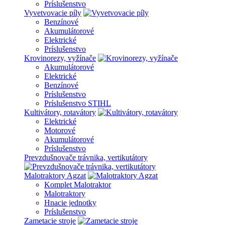
Príslušenstvo
Vyvetvovacie píly
Benzínové
Akumulátorové
Elektrické
Príslušenstvo
Krovinorezy, vyžínače
Akumulátorové
Elektrické
Benzínové
Príslušenstvo
Príslušenstvo STIHL
Kultivátory, rotavátory
Elektrické
Motorové
Akumulátorové
Príslušenstvo
Prevzdušnovače trávnika, vertikutátory
Malotraktory Agzat
Komplet Malotraktor
Malotraktory
Hnacie jednotky
Príslušenstvo
Zametacie stroje