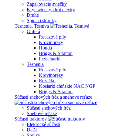
Zapaľovacie sviečky
Kryt sviecky, drôt cievky
Druhé
Spinaci skrinky
Tesnenia, Tesnivá
Guferá
Reťazové píly
Krovinorezy
Honda
Briggs & Stratton
Przecinarki
Tesnenia
Reťazové píly
Krovinorezy
Rezačku
Kosiarki chińskie NAC NGP
Briggs & Stratton
Súčasti snehových fréz a snehové reťaze
Súčasti snehových fréz
Snehové reťaze
Súčasti traktorov
Elektrické súčasti
Další
Spojky