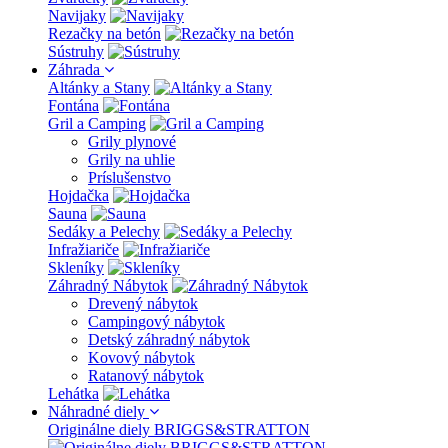
Navijaky
Rezačky na betón
Sústruhy
Záhrada
Altánky a Stany
Fontána
Gril a Camping
Grily plynové
Grily na uhlie
Príslušenstvo
Hojdačka
Sauna
Sedáky a Pelechy
Infražiariče
Skleníky
Záhradný Nábytok
Drevený nábytok
Campingový nábytok
Detský záhradný nábytok
Kovový nábytok
Ratanový nábytok
Lehátka
Náhradné diely
Originálne diely BRIGGS&STRATTON