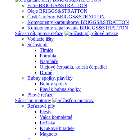
Filtre BRIGGS&STRATTON
Oleje BRIGGS&STRATTON
Časti štartérov BRIGGS&STRATTON
Komponenty karburátorov BRIGGS&STRATTON
Komponenty zapaľovania BRIGGS&STRATTON
Súčasti píl, pílové reťaze
Vodiacie lišty
Súčasti píl
Tlmiče
Potrubia
Napínače
Olejové čerpadlá, kolesá čerpadiel
Druhé
Bubny spojky, plaváky
Bubny spojky
Plavák bubna spojky
Pílové reťaze
Súčasťou motorov
Reťazové píly
Piesty
Valca kompletné
Ložiská
Kľukové hriadele
Magneto