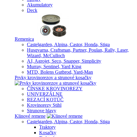
Akumulatory
Deck
Remenica
Castelgarden, Alpina, Castor, Honda, Stiga
Husqvarna, Craftsman, Partner, Poulan, Rally, Laser,
Wizard, McCulloch
AJ, Agrojet, Seco, Snapper, Simplicity
Murray, Sentinel, Yard King
MTD, Bolens Gutbrod, Yard-Man
Prvky krovinorezov a strunové kosačky
ČÍNSKE KROVINOREZY
UNIVERZÁLNE
REZACÍ KOTÚČ
Krovinorezy Stihl
Strunove hlavy
Klinové remene
Castelgarden, Alpina, Castor, Honda, Stiga
Traktory
Kosačky