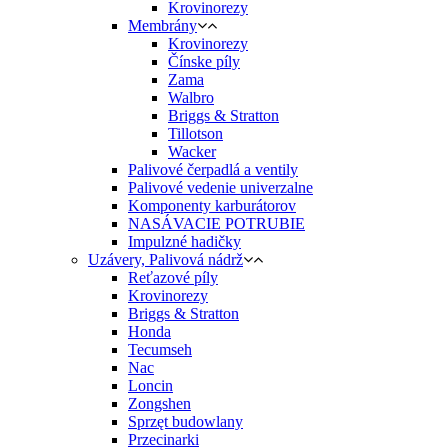
Krovinorezy
Membrány
Krovinorezy
Čínske píly
Zama
Walbro
Briggs & Stratton
Tillotson
Wacker
Palivové čerpadlá a ventily
Palivové vedenie univerzalne
Komponenty karburátorov
NASÁVACIE POTRUBIE
Impulzné hadičky
Uzávery, Palivová nádrž
Reťazové píly
Krovinorezy
Briggs & Stratton
Honda
Tecumseh
Nac
Loncin
Zongshen
Sprzęt budowlany
Przecinarki