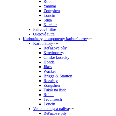
Robin
Yanmar
Zongshen
Loncin
Stiga
Karcher
Palivové filtre
Olejové filtre
Karburátory, komponenty karburátorov
Karburátory
Reťazové píly
Krovinorezy
Cinske kosacky
Honda
Jikov
Wacker
Briggs & Stratton
Rezačky
Zongshen
Fukár na lístie
Robin
Tecumsech
Loncin
Vedenie oleja a paliva
Reťazové píly