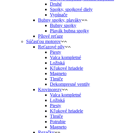
Druhé
Spojky, spojkové diely
Vypínače
Bubny spojky, plaváky
Bubny spojky
Plavák bubna spojky
Pílové reťaze
Súčasťou motorov
Reťazové píly
Piesty
Valca kompletné
Ložiská
Kľukové hriadele
Magneto
Tlmiče
Dekompresné ventily
Krovinorezy
Valca kompletné
Ložiská
Piesty
Kľukové hriadele
Tlmiče
Potrubie
Magneto
Rezačku