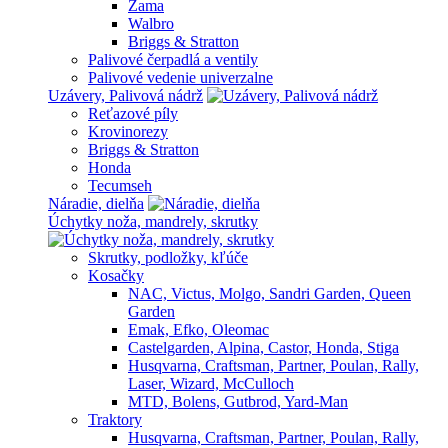
Zama
Walbro
Briggs & Stratton
Palivové čerpadlá a ventily
Palivové vedenie univerzalne
Uzávery, Palivová nádrž
Reťazové píly
Krovinorezy
Briggs & Stratton
Honda
Tecumseh
Náradie, dielňa
Úchytky noža, mandrely, skrutky
Skrutky, podložky, kľúče
Kosačky
NAC, Victus, Molgo, Sandri Garden, Queen
Garden
Emak, Efko, Oleomac
Castelgarden, Alpina, Castor, Honda, Stiga
Husqvarna, Craftsman, Partner, Poulan, Rally,
Laser, Wizard, McCulloch
MTD, Bolens, Gutbrod, Yard-Man
Traktory
Husqvarna, Craftsman, Partner, Poulan, Rally,