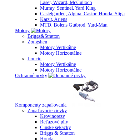
Laser, Wizard, McCulloch
Murray, Sentinel, Yard King
Castelgarden, Alpina, Castor, Honda, Stiga
Karsit, Ariens
MTD, Bolens Gutbrod, Yard-Man
Motory
Briggs&Stratton
Zongshen
Motory Vertikálne
Motory Horizontálne
Loncin
Motory Vertikálne
Motory Horizontálne
Ochranné prvky
Komponenty zapaľovania
Zapaľovacie cievky
Krovinorezy
Reťazové píly
Cinske sekacky
Briggs & Stratton
Honda