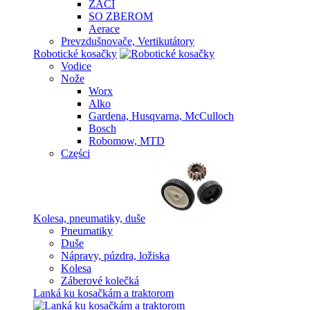
ŽACÍ
SO ZBEROM
Aerace
Prevzdušnovače, Vertikutátory
Robotické kosačky
Vodice
Nože
Worx
Alko
Gardena, Husqvarna, McCulloch
Bosch
Robomow, MTD
Części
Kolesa, pneumatiky, duše
Pneumatiky
Duše
Nápravy, púzdra, ložiska
Kolesa
Záberové kolečká
Lanká ku kosačkám a traktorom