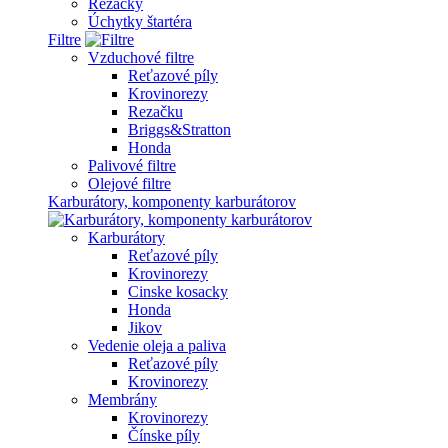
Rezačky
Úchytky štartéra
Filtre
Vzduchové filtre
Reťazové píly
Krovinorezy
Rezačku
Briggs&Stratton
Honda
Palivové filtre
Olejové filtre
Karburátory, komponenty karburátorov
Karburátory
Reťazové píly
Krovinorezy
Cinske kosacky
Honda
Jikov
Vedenie oleja a paliva
Reťazové píly
Krovinorezy
Membrány
Krovinorezy
Čínske píly