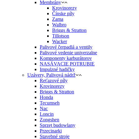
Membrány
Krovinorezy
Čínske píly
Zama
Walbro
Briggs & Stratton
Tillotson
Wacker
Palivové čerpadlá a ventily
Palivové vedenie univerzalne
Komponenty karburátorov
NASÁVACIE POTRUBIE
Impulzné hadičky
Uzávery, Palivová nádrž
Reťazové píly
Krovinorezy
Briggs & Stratton
Honda
Tecumseh
Nac
Loncin
Zongshen
Sprzęt budowlany
Przecinarki
Stavebné stroje