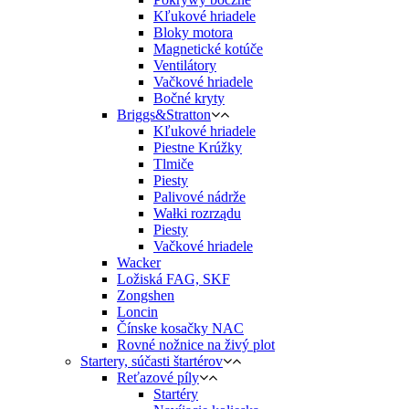
Kľukové hriadele
Bloky motora
Magnetické kotúče
Ventilátory
Vačkové hriadele
Bočné kryty
Briggs&Stratton
Kľukové hriadele
Piestne Krúžky
Tlmiče
Piesty
Palivové nádrže
Wałki rozrządu
Piesty
Vačkové hriadele
Wacker
Ložiská FAG, SKF
Zongshen
Loncin
Čínske kosačky NAC
Rovné nožnice na živý plot
Startery, súčasti štartérov
Reťazové píly
Startéry