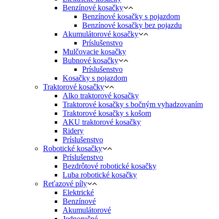
Benzínové kosačky
Benzínové kosačky s pojazdom
Benzínové kosačky bez pojazdu
Akumulátorové kosačky
Príslušenstvo
Mulčovacie kosačky
Bubnové kosačky
Príslušenstvo
Kosačky s pojazdom
Traktorové kosačky
Alko traktorové kosačky
Traktorové kosačky s bočným vyhadzovaním
Traktorové kosačky s košom
AKU traktorové kosačky
Ridery
Príslušenstvo
Robotické kosačky
Príslušenstvo
Bezdrôtové robotické kosačky
Luba robotické kosačky
Reťazové píly
Elektrické
Benzínové
Akumulátorové
Jednoručné