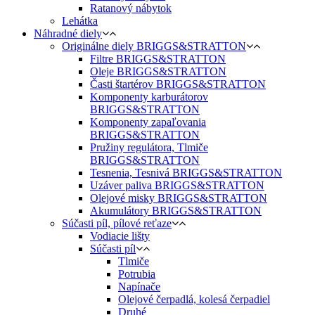
Ratanový nábytok
Lehátka
Náhradné diely
Originálne diely BRIGGS&STRATTON
Filtre BRIGGS&STRATTON
Oleje BRIGGS&STRATTON
Časti štartérov BRIGGS&STRATTON
Komponenty karburátorov
BRIGGS&STRATTON
Komponenty zapaľovania
BRIGGS&STRATTON
Pružiny regulátora, Tlmiče
BRIGGS&STRATTON
Tesnenia, Tesnivá BRIGGS&STRATTON
Uzáver paliva BRIGGS&STRATTON
Olejové misky BRIGGS&STRATTON
Akumulátory BRIGGS&STRATTON
Súčasti píl, pílové reťaze
Vodiacie lišty
Súčasti píl
Tlmiče
Potrubia
Napínače
Olejové čerpadlá, kolesá čerpadiel
Druhé