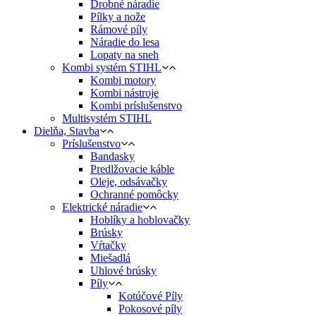
Drobné náradie
Pílky a nože
Rámové píly
Náradie do lesa
Lopaty na sneh
Kombi systém STIHL
Kombi motory
Kombi nástroje
Kombi príslušenstvo
Multisystém STIHL
Dielňa, Stavba
Príslušenstvo
Bandasky
Predlžovacie káble
Oleje, odsávačky
Ochranné pomôcky
Elektrické náradie
Hoblíky a hoblovačky
Brúsky
Vŕtačky
Miešadlá
Uhlové brúsky
Píly
Kotúčové Píly
Pokosové píly