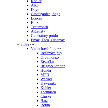
Kohler
Alko
Daye
Castelgarden, Stiga
Loncin
Hatz
Tecumsech
Agregaty
Generátory prúdu
Emak, Efco, Oleomac
Filtre
Vzduchové filtre
Reťazové píly
Krovinorezy
Rezačku
Briggs&Stratton
Honda
MTD
Wacker
Kawasaki
Kohler
Tecumseh
Cinske
Hatz
Robin