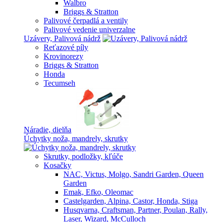
Walbro
Briggs & Stratton
Palivové čerpadlá a ventily
Palivové vedenie univerzalne
Uzávery, Palivová nádrž
Reťazové píly
Krovinorezy
Briggs & Stratton
Honda
Tecumseh
Náradie, dielňa
Úchytky noža, mandrely, skrutky
Skrutky, podložky, kľúče
Kosačky
NAC, Victus, Molgo, Sandri Garden, Queen
Garden
Emak, Efko, Oleomac
Castelgarden, Alpina, Castor, Honda, Stiga
Husqvarna, Craftsman, Partner, Poulan, Rally,
Laser, Wizard, McCulloch