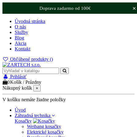
×
Doprava zadarmo od 100€
Úvodná stránka
O nás
Služby
Blog
Akcia
Kontakt
Obľúbené produkty (
)
Prihlásiť
0
Košík
/
Prázdny
Nákupný košík
×
V košíku nemáte žiadne položky
Úvod
Záhradná technika
Kosačky
Weibang kosačky
Elektrické kosačky