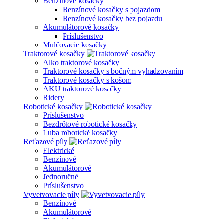
Benzínové kosačky
Benzínové kosačky s pojazdom
Benzínové kosačky bez pojazdu
Akumulátorové kosačky
Príslušenstvo
Mulčovacie kosačky
Traktorové kosačky
Alko traktorové kosačky
Traktorové kosačky s bočným vyhadzovaním
Traktorové kosačky s košom
AKU traktorové kosačky
Ridery
Robotické kosačky
Príslušenstvo
Bezdrôtové robotické kosačky
Luba robotické kosačky
Reťazové píly
Elektrické
Benzínové
Akumulátorové
Jednoručné
Príslušenstvo
Vyvetvovacie píly
Benzínové
Akumulátorové