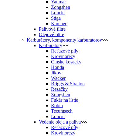
Yanmar
Zongshen
Loncin
Stiga
Karcher
Palivové filtre
Olejové filtre
Karburátory, komponenty karburátorov
Karburátory
Reťazové píly
Krovinorezy
Cinske kosacky
Honda
Jikov
Wacker
Briggs & Stratton
Rezačky
Zongshen
Fukár na lístie
Robin
Tecumsech
Loncin
Vedenie oleja a paliva
Reťazové píly
Krovinorezy