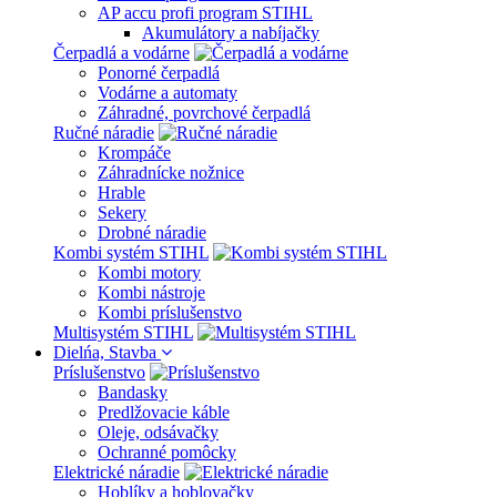
AP accu profi program STIHL
Akumulátory a nabíjačky
Čerpadlá a vodárne
Ponorné čerpadlá
Vodárne a automaty
Záhradné, povrchové čerpadlá
Ručné náradie
Krompáče
Záhradnícke nožnice
Hrable
Sekery
Drobné náradie
Kombi systém STIHL
Kombi motory
Kombi nástroje
Kombi príslušenstvo
Multisystém STIHL
Dielńa, Stavba
Príslušenstvo
Bandasky
Predlžovacie káble
Oleje, odsávačky
Ochranné pomôcky
Elektrické náradie
Hoblíky a hoblovačky