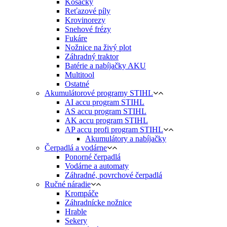
Kosačky
Reťazové píly
Krovinorezy
Snehové frézy
Fukáre
Nožnice na živý plot
Záhradný traktor
Batérie a nabíjačky AKU
Multitool
Ostatné
Akumulátorové programy STIHL
AI accu program STIHL
AS accu program STIHL
AK accu program STIHL
AP accu profi program STIHL
Akumulátory a nabíjačky
Čerpadlá a vodárne
Ponorné čerpadlá
Vodárne a automaty
Záhradné, povrchové čerpadlá
Ručné náradie
Krompáče
Záhradnícke nožnice
Hrable
Sekery