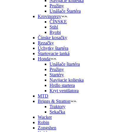
Navíjacie kolieska
Pružiny
Unášače Štartéra
Krovinorezy
ČÍNSKE
Stihl
Ryobi
Čínske kosačky
Rezačky
Úchytky štartéra
Štartovacie lanká
Honda
Unášače štartéra
Pružiny
Startéry
Navijacie kolieska
Hrdlo startera
Kryt ventilatora
MTD
Briggs & Stratton
Traktory
Sekačka
Wacker
Robin
Zongshen