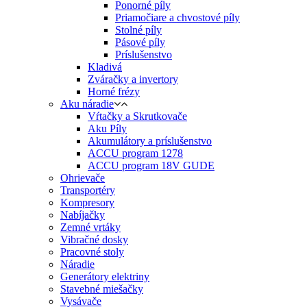
Ponorné píly
Priamočiare a chvostové píly
Stolné píly
Pásové píly
Príslušenstvo
Kladivá
Zváračky a invertory
Horné frézy
Aku náradie
Vŕtačky a Skrutkovače
Aku Píly
Akumulátory a príslušenstvo
ACCU program 1278
ACCU program 18V GUDE
Ohrievače
Transportéry
Kompresory
Nabíjačky
Zemné vrtáky
Vibračné dosky
Pracovné stoly
Náradie
Generátory elektriny
Stavebné miešačky
Vysávače