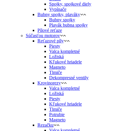
Spojky, spojkové diely
Vypínače
Bubny spojky, plaváky
Bubny spojky
Plavák bubna spojky
Pílové reťaze
Súčasťou motorov
Reťazové píly
Piesty
Valca kompletné
Ložiská
Kľukové hriadele
Magneto
Tlmiče
Dekompresné ventily
Krovinorezy
Valca kompletné
Ložiská
Piesty
Kľukové hriadele
Tlmiče
Potrubie
Magneto
Rezačku
Valce kompletné