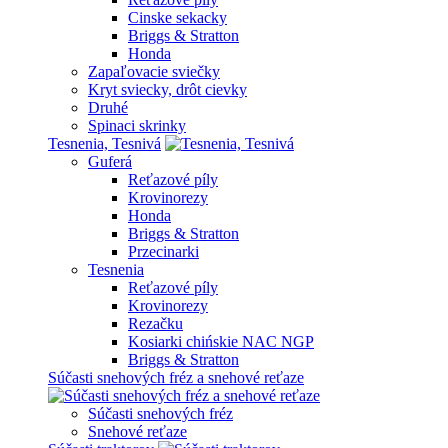
Cinske sekacky
Briggs & Stratton
Honda
Zapaľovacie sviečky
Kryt sviecky, drôt cievky
Druhé
Spinaci skrinky
Tesnenia, Tesnivá
Guferá
Reťazové píly
Krovinorezy
Honda
Briggs & Stratton
Przecinarki
Tesnenia
Reťazové píly
Krovinorezy
Rezačku
Kosiarki chińskie NAC NGP
Briggs & Stratton
Súčasti snehových fréz a snehové reťaze
Súčasti snehových fréz
Snehové reťaze