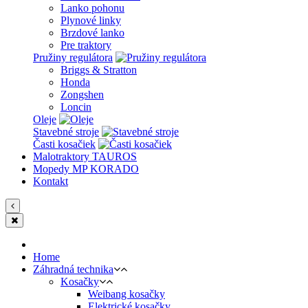
Lanko pohonu
Plynové linky
Brzdové lanko
Pre traktory
Pružiny regulátora
Briggs & Stratton
Honda
Zongshen
Loncin
Oleje
Stavebné stroje
Časti kosačiek
Malotraktory TAUROS
Mopedy MP KORADO
Kontakt
Home
Záhradná technika
Kosačky
Weibang kosačky
Elektrické kosačky