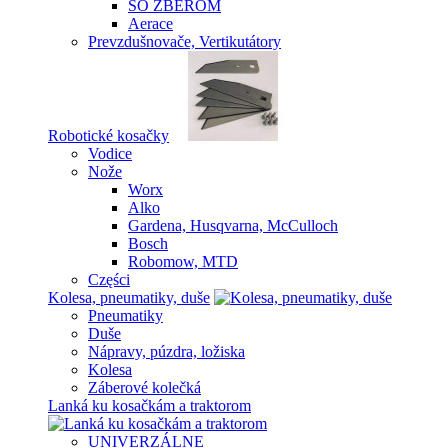
SO ZBEROM
Aerace
Prevzdušnovače, Vertikutátory
Robotické kosačky
Vodice
Nože
Worx
Alko
Gardena, Husqvarna, McCulloch
Bosch
Robomow, MTD
Części
Kolesa, pneumatiky, duše
Pneumatiky
Duše
Nápravy, púzdra, ložiska
Kolesa
Záberové kolečká
Lanká ku kosačkám a traktorom
UNIVERZÁLNE