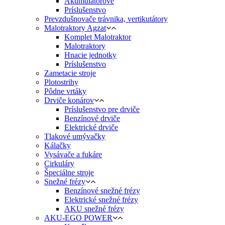
Akumulátorové
Príslušenstvo
Prevzdušnovače trávnika, vertikutátory
Malotraktory Agzat
Komplet Malotraktor
Malotraktory
Hnacie jednotky
Príslušenstvo
Zametacie stroje
Plotostrihy
Pôdne vrtáky
Drviče konárov
Príslušenstvo pre drviče
Benzínové drviče
Elektrické drviče
Tlakové umývačky
Kálačky
Vysávače a fukáre
Cirkuláry
Špeciálne stroje
Snežné frézy
Benzínové snežné frézy
Elektrické snežné frézy
AKU snežné frézy
AKU-EGO POWER