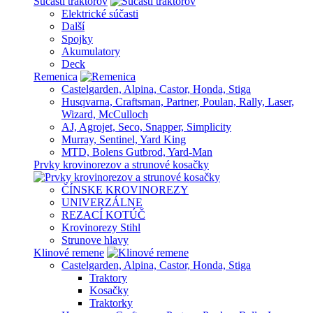
Súčasti traktorov
Elektrické súčasti
Další
Spojky
Akumulatory
Deck
Remenica
Castelgarden, Alpina, Castor, Honda, Stiga
Husqvarna, Craftsman, Partner, Poulan, Rally, Laser,
Wizard, McCulloch
AJ, Agrojet, Seco, Snapper, Simplicity
Murray, Sentinel, Yard King
MTD, Bolens Gutbrod, Yard-Man
Prvky krovinorezov a strunové kosačky
ČÍNSKE KROVINOREZY
UNIVERZÁLNE
REZACÍ KOTÚČ
Krovinorezy Stihl
Strunove hlavy
Klinové remene
Castelgarden, Alpina, Castor, Honda, Stiga
Traktory
Kosačky
Traktorky