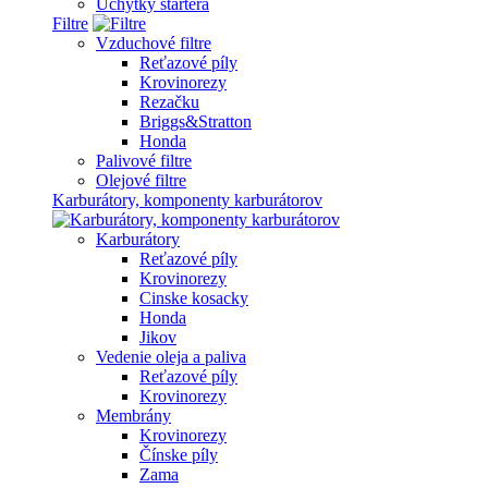
Úchytky štartéra
Filtre
Vzduchové filtre
Reťazové píly
Krovinorezy
Rezačku
Briggs&Stratton
Honda
Palivové filtre
Olejové filtre
Karburátory, komponenty karburátorov
Karburátory
Reťazové píly
Krovinorezy
Cinske kosacky
Honda
Jikov
Vedenie oleja a paliva
Reťazové píly
Krovinorezy
Membrány
Krovinorezy
Čínske píly
Zama