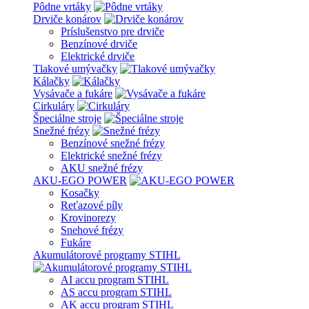
Pôdne vrtáky
Drviče konárov
Príslušenstvo pre drviče
Benzínové drviče
Elektrické drviče
Tlakové umývačky
Kálačky
Vysávače a fukáre
Cirkuláry
Špeciálne stroje
Snežné frézy
Benzínové snežné frézy
Elektrické snežné frézy
AKU snežné frézy
AKU-EGO POWER
Kosačky
Reťazové píly
Krovinorezy
Snehové frézy
Fukáre
Akumulátorové programy STIHL
AI accu program STIHL
AS accu program STIHL
AK accu program STIHL