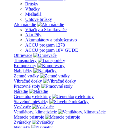
Brúsky
Vŕtačky
Miešadlá
Uhlové brúsky
Aku náradie
Vŕtačky a Skrutkovače
Aku Píly
Akumulátory a príslušenstvo
ACCU program 1278
ACCU program 18V GUDE
Ohrievače
Transportéry
Kompresory
Nabíjačky
Zemné vrtáky
Vibračné dosky
Pracovné stoly
Náradie
Generátory elektriny
Stavebné miešačky
Vysávače
Ventilátory, klimatizácie
Meracie prístroje
Zváračky
Navijaky