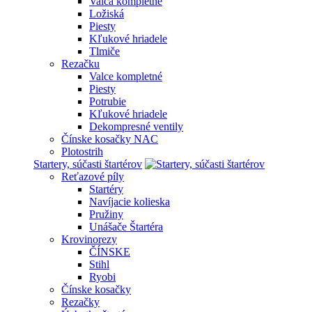
Valca kompletné
Ložiská
Piesty
Kľukové hriadele
Tlmiče
Rezačku
Valce kompletné
Piesty
Potrubie
Kľukové hriadele
Dekompresné ventily
Čínske kosačky NAC
Plotostrih
Startery, súčasti štartérov
Reťazové píly
Startéry
Navíjacie kolieska
Pružiny
Unášače Štartéra
Krovinorezy
ČÍNSKE
Stihl
Ryobi
Čínske kosačky
Rezačky