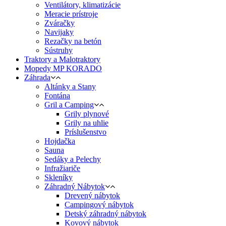
Ventilátory, klimatizácie
Meracie prístroje
Zváračky
Navijaky
Rezačky na betón
Sústruhy
Traktory a Malotraktory
Mopedy MP KORADO
Záhrada
Altánky a Stany
Fontána
Gril a Camping
Grily plynové
Grily na uhlie
Príslušenstvo
Hojdačka
Sauna
Sedáky a Pelechy
Infražiariče
Skleníky
Záhradný Nábytok
Drevený nábytok
Campingový nábytok
Detský záhradný nábytok
Kovový nábytok