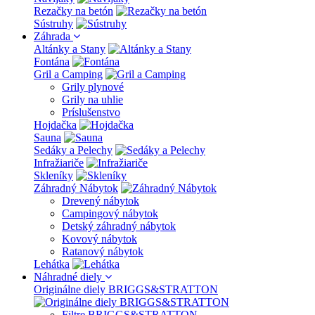
Rezačky na betón
Sústruhy
Záhrada
Altánky a Stany
Fontána
Gril a Camping
Grily plynové
Grily na uhlie
Príslušenstvo
Hojdačka
Sauna
Sedáky a Pelechy
Infražiariče
Skleníky
Záhradný Nábytok
Drevený nábytok
Campingový nábytok
Detský záhradný nábytok
Kovový nábytok
Ratanový nábytok
Lehátka
Náhradné diely
Originálne diely BRIGGS&STRATTON
Filtre BRIGGS&STRATTON