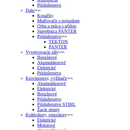
Príslušenstvo
Dakr
Kosačky
Mulčovače s pojazdom
Orba a práca s pôdou
Stavebnica PANTER
Príslušenstvo
TEKTON
PANTER
Vyvetvovacie píly
Benzínové
Akumulátorové
Elektrické
Príslušenstvo
Krovinorezy, vyžínače
Akumulátorové
Elektrické
Benzínové
Príslušenstvo
Príslušenstvo STIHL
Žacie struny
Kultivátory, rotavátory
Elektrické
Motorové