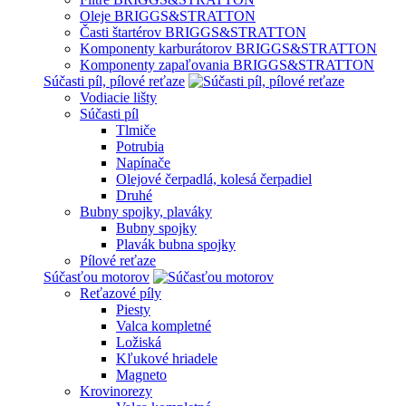
Oleje BRIGGS&STRATTON
Časti štartérov BRIGGS&STRATTON
Komponenty karburátorov BRIGGS&STRATTON
Komponenty zapaľovania BRIGGS&STRATTON
Súčasti píl, pílové reťaze
Vodiacie lišty
Súčasti píl
Tlmiče
Potrubia
Napínače
Olejové čerpadlá, kolesá čerpadiel
Druhé
Bubny spojky, plaváky
Bubny spojky
Plavák bubna spojky
Pílové reťaze
Súčasťou motorov
Reťazové píly
Piesty
Valca kompletné
Ložiská
Kľukové hriadele
Magneto
Krovinorezy