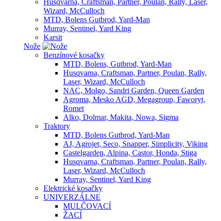
Husqvarna, Craftsman, Partner, Poulan, Rally, Laser,
Wizard, McCulloch
MTD, Bolens Gutbrod, Yard-Man
Murray, Sentinel, Yard King
Karsit
Nože
Benzínové kosačky
MTD, Bolens, Gutbrod, Yard-Man
Husqvarna, Craftsman, Partner, Poulan, Rally,
Laser, Wizard, McCulloch
NAC, Molgo, Sandri Garden, Queen Garden
Agroma, Mesko AGD, Megagroup, Faworyt,
Romet
Alko, Dolmar, Makita, Nowa, Sigma
Traktory
MTD, Bolens Gutbrod, Yard-Man
AJ, Agrojet, Seco, Snapper, Simplicity, Viking
Castelgarden, Alpina, Castor, Honda, Stiga
Husqvarna, Craftsman, Partner, Poulan, Rally,
Laser, Wizard, McCulloch
Murray, Sentinel, Yard King
Elektrické kosačky
UNIVERZÁLNE
MULČOVACÍ
ŽACÍ