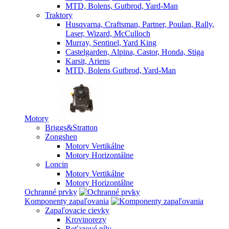
MTD, Bolens, Gutbrod, Yard-Man
Traktory
Husqvarna, Craftsman, Partner, Poulan, Rally,
Laser, Wizard, McCulloch
Murray, Sentinel, Yard King
Castelgarden, Alpina, Castor, Honda, Stiga
Karsit, Ariens
MTD, Bolens Gutbrod, Yard-Man
Motory
Briggs&Stratton
Zongshen
Motory Vertikálne
Motory Horizontálne
Loncin
Motory Vertikálne
Motory Horizontálne
Ochranné prvky
Komponenty zapaľovania
Zapaľovacie cievky
Krovinorezy
Reťazové píly