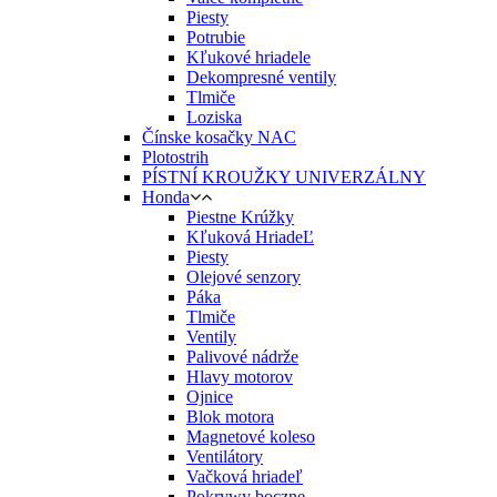
Piesty
Potrubie
Kľukové hriadele
Dekompresné ventily
Tlmiče
Loziska
Čínske kosačky NAC
Plotostrih
PÍSTNÍ KROUŽKY UNIVERZÁLNY
Honda
Piestne Krúžky
Kľuková HriadeĽ
Piesty
Olejové senzory
Páka
Tlmiče
Ventily
Palivové nádrže
Hlavy motorov
Ojnice
Blok motora
Magnetové koleso
Ventilátory
Vačková hriadeľ
Pokrywy boczne