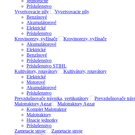
Jednoručné
Príslušenstvo
Vyvetvovacie píly
Benzínové
Akumulátorové
Elektrické
Príslušenstvo
Krovinorezy, vyžínače
Akumulátorové
Elektrické
Benzínové
Príslušenstvo
Príslušenstvo STIHL
Kultivátory, rotavátory
Elektrické
Motorové
Akumulátorové
Príslušenstvo
Prevzdušnovače trávnika, vertikutátory
Malotraktory Agzat
Komplet Malotraktor
Malotraktory
Hnacie jednotky
Príslušenstvo
Zametacie stroje