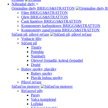
Náhradné diely
Originálne diely BRIGGS&STRATTON
Filtre BRIGGS&STRATTON
Oleje BRIGGS&STRATTON
Časti štartérov BRIGGS&STRATTON
Komponenty karburátorov BRIGGS&STRATTON
Komponenty zapaľovania BRIGGS&STRATTON
Súčasti píl, pílové reťaze
Vodiacie lišty
Súčasti píl
Tlmiče
Potrubia
Napínače
Olejové čerpadlá, kolesá čerpadiel
Druhé
Bubny spojky, plaváky
Bubny spojky
Plavák bubna spojky
Pílové reťaze
Súčasťou motorov
Reťazové píly
Piesty
Valca kompletné
Ložiská