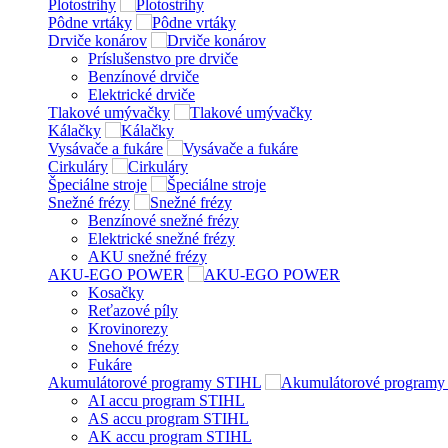
Plotostrihy
Pôdne vrtáky
Drviče konárov
Príslušenstvo pre drviče
Benzínové drviče
Elektrické drviče
Tlakové umývačky
Kálačky
Vysávače a fukáre
Cirkuláry
Špeciálne stroje
Snežné frézy
Benzínové snežné frézy
Elektrické snežné frézy
AKU snežné frézy
AKU-EGO POWER
Kosačky
Reťazové píly
Krovinorezy
Snehové frézy
Fukáre
Akumulátorové programy STIHL
AI accu program STIHL
AS accu program STIHL
AK accu program STIHL