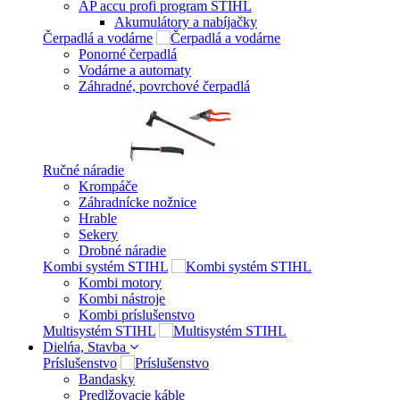
AP accu profi program STIHL
Akumulátory a nabíjačky
Čerpadlá a vodárne
Ponorné čerpadlá
Vodárne a automaty
Záhradné, povrchové čerpadlá
Ručné náradie
Krompáče
Záhradnícke nožnice
Hrable
Sekery
Drobné náradie
Kombi systém STIHL
Kombi motory
Kombi nástroje
Kombi príslušenstvo
Multisystém STIHL
Dielńa, Stavba
Príslušenstvo
Bandasky
Predlžovacie káble