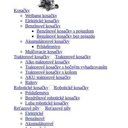
Kosačky
Weibang kosačky
Elektrické kosačky
Benzínové kosačky
Benzínové kosačky s pojazdom
Benzínové kosačky bez pojazdu
Akumulátorové kosačky
Príslušenstvo
Mulčovacie kosačky
Traktorové kosačky
Alko traktorové kosačky
Traktorové kosačky s bočným vyhadzovaním
Traktorové kosačky s košom
AKU traktorové kosačky
Ridery
Robotické kosačky
Príslušenstvo
Bezdrôtové robotické kosačky
Luba robotické kosačky
Reťazové píly
Elektrické
Benzínové
Akumulátorové