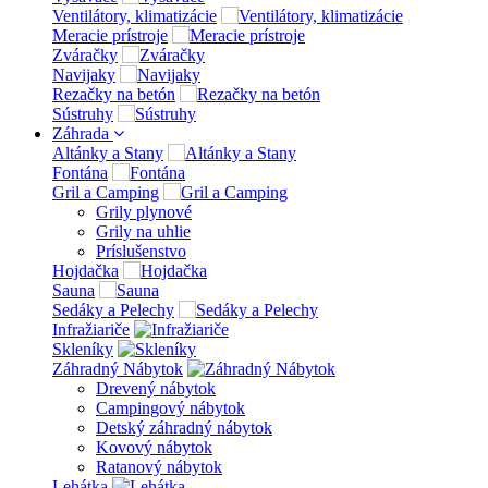
Ventilátory, klimatizácie
Meracie prístroje
Zváračky
Navijaky
Rezačky na betón
Sústruhy
Záhrada
Altánky a Stany
Fontána
Gril a Camping
Grily plynové
Grily na uhlie
Príslušenstvo
Hojdačka
Sauna
Sedáky a Pelechy
Infražiariče
Skleníky
Záhradný Nábytok
Drevený nábytok
Campingový nábytok
Detský záhradný nábytok
Kovový nábytok
Ratanový nábytok
Lehátka