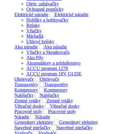
Oleje, odsávačky
Ochranné pomôcky
Elektrické náradie
Hoblíky a hoblovačky
Brúsky
Vŕtačky
Miešadlá
Uhlové brúsky
Aku náradie
Vŕtačky a Skrutkovače
Aku Píly
Akumulátory a príslušenstvo
ACCU program 1278
ACCU program 18V GUDE
Ohrievače
Transportéry
Kompresory
Nabíjačky
Zemné vrtáky
Vibračné dosky
Pracovné stoly
Náradie
Generátory elektriny
Stavebné miešačky
Vysávače