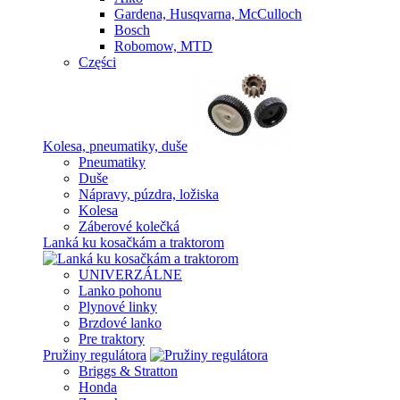
Gardena, Husqvarna, McCulloch
Bosch
Robomow, MTD
Części
Kolesa, pneumatiky, duše
Pneumatiky
Duše
Nápravy, púzdra, ložiska
Kolesa
Záberové kolečká
Lanká ku kosačkám a traktorom
UNIVERZÁLNE
Lanko pohonu
Plynové linky
Brzdové lanko
Pre traktory
Pružiny regulátora
Briggs & Stratton
Honda