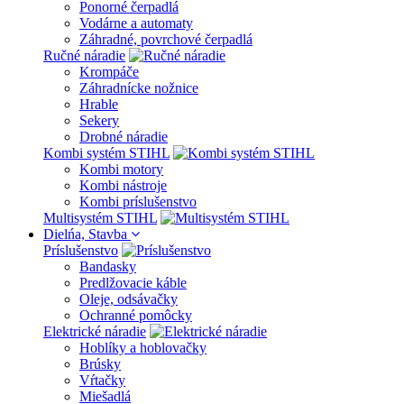
Ponorné čerpadlá
Vodárne a automaty
Záhradné, povrchové čerpadlá
Ručné náradie
Krompáče
Záhradnícke nožnice
Hrable
Sekery
Drobné náradie
Kombi systém STIHL
Kombi motory
Kombi nástroje
Kombi príslušenstvo
Multisystém STIHL
Dielńa, Stavba
Príslušenstvo
Bandasky
Predlžovacie káble
Oleje, odsávačky
Ochranné pomôcky
Elektrické náradie
Hoblíky a hoblovačky
Brúsky
Vŕtačky
Miešadlá