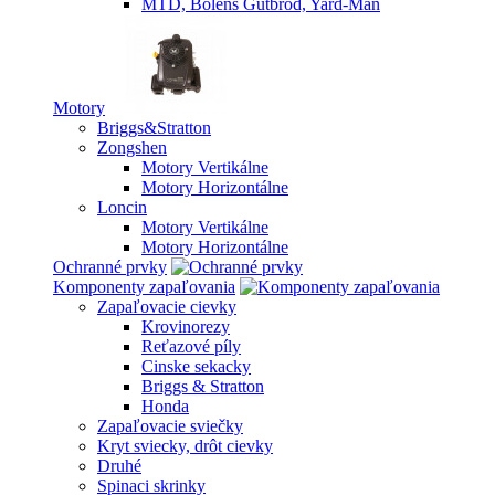
MTD, Bolens Gutbrod, Yard-Man
Motory
Briggs&Stratton
Zongshen
Motory Vertikálne
Motory Horizontálne
Loncin
Motory Vertikálne
Motory Horizontálne
Ochranné prvky
Komponenty zapaľovania
Zapaľovacie cievky
Krovinorezy
Reťazové píly
Cinske sekacky
Briggs & Stratton
Honda
Zapaľovacie sviečky
Kryt sviecky, drôt cievky
Druhé
Spinaci skrinky