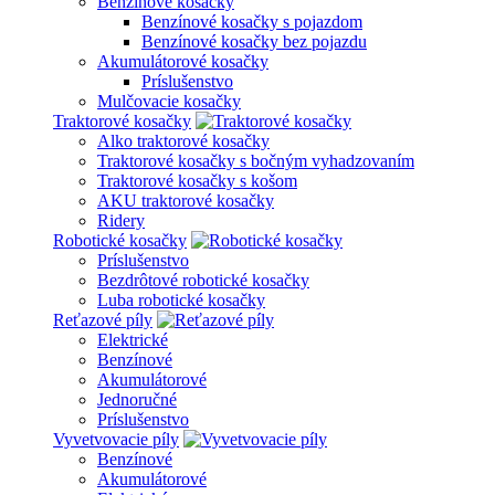
Benzínové kosačky
Benzínové kosačky s pojazdom
Benzínové kosačky bez pojazdu
Akumulátorové kosačky
Príslušenstvo
Mulčovacie kosačky
Traktorové kosačky
Alko traktorové kosačky
Traktorové kosačky s bočným vyhadzovaním
Traktorové kosačky s košom
AKU traktorové kosačky
Ridery
Robotické kosačky
Príslušenstvo
Bezdrôtové robotické kosačky
Luba robotické kosačky
Reťazové píly
Elektrické
Benzínové
Akumulátorové
Jednoručné
Príslušenstvo
Vyvetvovacie píly
Benzínové
Akumulátorové