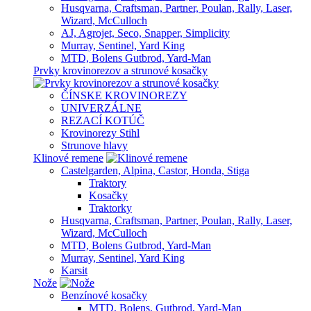
Husqvarna, Craftsman, Partner, Poulan, Rally, Laser,
Wizard, McCulloch
AJ, Agrojet, Seco, Snapper, Simplicity
Murray, Sentinel, Yard King
MTD, Bolens Gutbrod, Yard-Man
Prvky krovinorezov a strunové kosačky
ČÍNSKE KROVINOREZY
UNIVERZÁLNE
REZACÍ KOTÚČ
Krovinorezy Stihl
Strunove hlavy
Klinové remene
Castelgarden, Alpina, Castor, Honda, Stiga
Traktory
Kosačky
Traktorky
Husqvarna, Craftsman, Partner, Poulan, Rally, Laser,
Wizard, McCulloch
MTD, Bolens Gutbrod, Yard-Man
Murray, Sentinel, Yard King
Karsit
Nože
Benzínové kosačky
MTD, Bolens, Gutbrod, Yard-Man