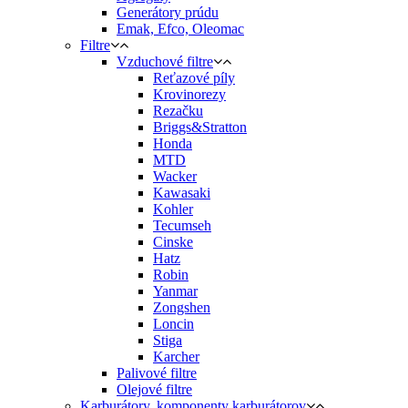
Generátory prúdu
Emak, Efco, Oleomac
Filtre
Vzduchové filtre
Reťazové píly
Krovinorezy
Rezačku
Briggs&Stratton
Honda
MTD
Wacker
Kawasaki
Kohler
Tecumseh
Cinske
Hatz
Robin
Yanmar
Zongshen
Loncin
Stiga
Karcher
Palivové filtre
Olejové filtre
Karburátory, komponenty karburátorov