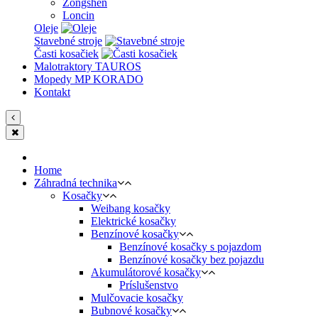
Zongshen
Loncin
Oleje
Stavebné stroje
Časti kosačiek
Malotraktory TAUROS
Mopedy MP KORADO
Kontakt
Home
Záhradná technika
Kosačky
Weibang kosačky
Elektrické kosačky
Benzínové kosačky
Benzínové kosačky s pojazdom
Benzínové kosačky bez pojazdu
Akumulátorové kosačky
Príslušenstvo
Mulčovacie kosačky
Bubnové kosačky