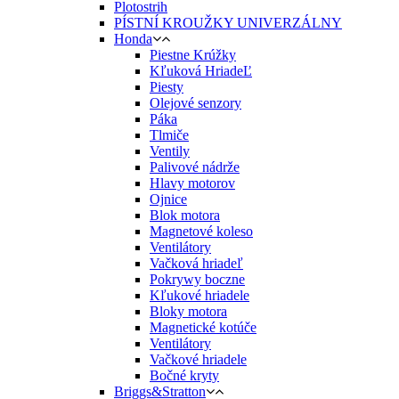
Plotostrih
PÍSTNÍ KROUŽKY UNIVERZÁLNY
Honda
Piestne Krúžky
Kľuková HriadeĽ
Piesty
Olejové senzory
Páka
Tlmiče
Ventily
Palivové nádrže
Hlavy motorov
Ojnice
Blok motora
Magnetové koleso
Ventilátory
Vačková hriadeľ
Pokrywy boczne
Kľukové hriadele
Bloky motora
Magnetické kotúče
Ventilátory
Vačkové hriadele
Bočné kryty
Briggs&Stratton