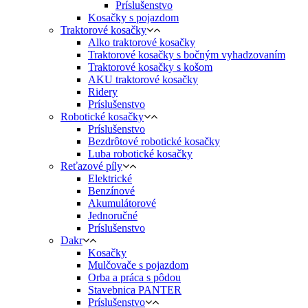
Príslušenstvo
Kosačky s pojazdom
Traktorové kosačky
Alko traktorové kosačky
Traktorové kosačky s bočným vyhadzovaním
Traktorové kosačky s košom
AKU traktorové kosačky
Ridery
Príslušenstvo
Robotické kosačky
Príslušenstvo
Bezdrôtové robotické kosačky
Luba robotické kosačky
Reťazové píly
Elektrické
Benzínové
Akumulátorové
Jednoručné
Príslušenstvo
Dakr
Kosačky
Mulčovače s pojazdom
Orba a práca s pôdou
Stavebnica PANTER
Príslušenstvo