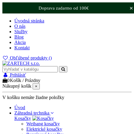
×
Doprava zadarmo od 100€
Úvodná stránka
O nás
Služby
Blog
Akcia
Kontakt
Obľúbené produkty (
)
Prihlásiť
0
Košík
/
Prázdny
Nákupný košík
×
V košíku nemáte žiadne položky
Úvod
Záhradná technika
Kosačky
Weibang kosačky
Elektrické kosačky