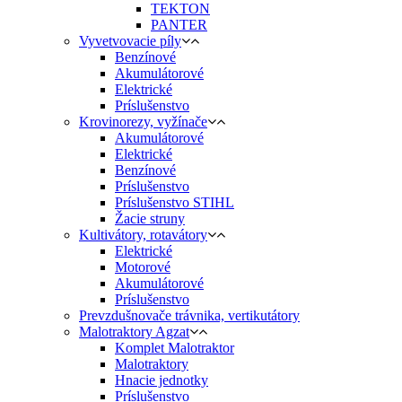
TEKTON
PANTER
Vyvetvovacie píly
Benzínové
Akumulátorové
Elektrické
Príslušenstvo
Krovinorezy, vyžínače
Akumulátorové
Elektrické
Benzínové
Príslušenstvo
Príslušenstvo STIHL
Žacie struny
Kultivátory, rotavátory
Elektrické
Motorové
Akumulátorové
Príslušenstvo
Prevzdušnovače trávnika, vertikutátory
Malotraktory Agzat
Komplet Malotraktor
Malotraktory
Hnacie jednotky
Príslušenstvo