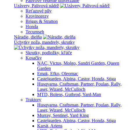
Palivové vedenie univerzalne
Uzávery, Palivová nádrž
Reťazové píly
Krovinorezy
Briggs & Stratton
Honda
Tecumseh
Náradie, dielňa
Úchytky noža, mandrely, skrutky
Skrutky, podložky, kľúče
Kosačky
NAC, Victus, Molgo, Sandri Garden, Queen
Garden
Emak, Efko, Oleomac
Castelgarden, Alpina, Castor, Honda, Stiga
Husqvarna, Craftsman, Partner, Poulan, Rally,
Laser, Wizard, McCulloch
MTD, Bolens, Gutbrod, Yard-Man
Traktory
Husqvarna, Craftsman, Partner, Poulan, Rally,
Laser, Wizard, McCulloch
Murray, Sentinel, Yard King
Castelgarden, Alpina, Castor, Honda, Stiga
Karsit, Ariens