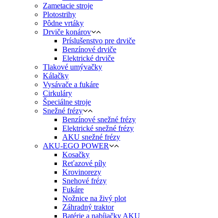
Zametacie stroje
Plotostrihy
Pôdne vrtáky
Drviče konárov
Príslušenstvo pre drviče
Benzínové drviče
Elektrické drviče
Tlakové umývačky
Kálačky
Vysávače a fukáre
Cirkuláry
Špeciálne stroje
Snežné frézy
Benzínové snežné frézy
Elektrické snežné frézy
AKU snežné frézy
AKU-EGO POWER
Kosačky
Reťazové píly
Krovinorezy
Snehové frézy
Fukáre
Nožnice na živý plot
Záhradný traktor
Batérie a nabíjačky AKU