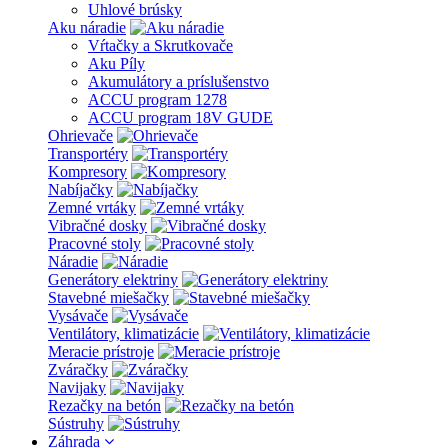
Uhlové brúsky
Aku náradie
Vŕtačky a Skrutkovače
Aku Píly
Akumulátory a príslušenstvo
ACCU program 1278
ACCU program 18V GUDE
Ohrievače
Transportéry
Kompresory
Nabíjačky
Zemné vrtáky
Vibračné dosky
Pracovné stoly
Náradie
Generátory elektriny
Stavebné miešačky
Vysávače
Ventilátory, klimatizácie
Meracie prístroje
Zváračky
Navijaky
Rezačky na betón
Sústruhy
Záhrada