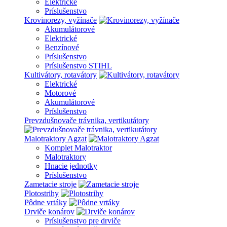
Elektrické
Príslušenstvo
Krovinorezy, vyžínače
Akumulátorové
Elektrické
Benzínové
Príslušenstvo
Príslušenstvo STIHL
Kultivátory, rotavátory
Elektrické
Motorové
Akumulátorové
Príslušenstvo
Prevzdušnovače trávnika, vertikutátory
Malotraktory Agzat
Komplet Malotraktor
Malotraktory
Hnacie jednotky
Príslušenstvo
Zametacie stroje
Plotostrihy
Pôdne vrtáky
Drviče konárov
Príslušenstvo pre drviče