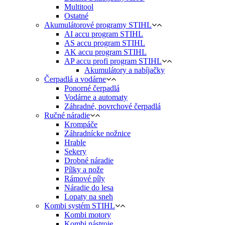
Multitool
Ostatné
Akumulátorové programy STIHL
AI accu program STIHL
AS accu program STIHL
AK accu program STIHL
AP accu profi program STIHL
Akumulátory a nabíjačky
Čerpadlá a vodárne
Ponorné čerpadlá
Vodárne a automaty
Záhradné, povrchové čerpadlá
Ručné náradie
Krompáče
Záhradnícke nožnice
Hrable
Sekery
Drobné náradie
Pílky a nože
Rámové píly
Náradie do lesa
Lopaty na sneh
Kombi systém STIHL
Kombi motory
Kombi nástroje