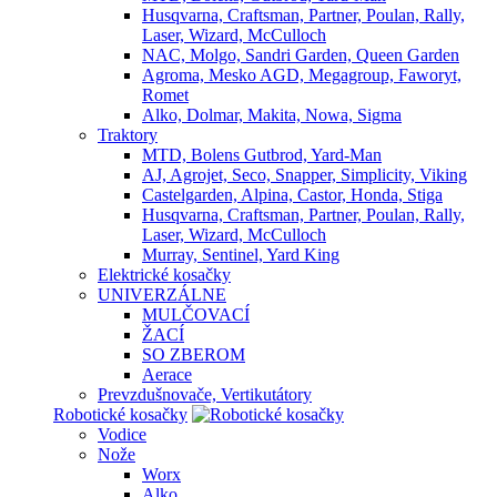
Husqvarna, Craftsman, Partner, Poulan, Rally,
Laser, Wizard, McCulloch
NAC, Molgo, Sandri Garden, Queen Garden
Agroma, Mesko AGD, Megagroup, Faworyt,
Romet
Alko, Dolmar, Makita, Nowa, Sigma
Traktory
MTD, Bolens Gutbrod, Yard-Man
AJ, Agrojet, Seco, Snapper, Simplicity, Viking
Castelgarden, Alpina, Castor, Honda, Stiga
Husqvarna, Craftsman, Partner, Poulan, Rally,
Laser, Wizard, McCulloch
Murray, Sentinel, Yard King
Elektrické kosačky
UNIVERZÁLNE
MULČOVACÍ
ŽACÍ
SO ZBEROM
Aerace
Prevzdušnovače, Vertikutátory
Robotické kosačky
Vodice
Nože
Worx
Alko