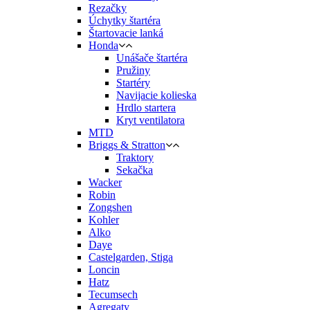
Rezačky
Úchytky štartéra
Štartovacie lanká
Honda
Unášače štartéra
Pružiny
Startéry
Navijacie kolieska
Hrdlo startera
Kryt ventilatora
MTD
Briggs & Stratton
Traktory
Sekačka
Wacker
Robin
Zongshen
Kohler
Alko
Daye
Castelgarden, Stiga
Loncin
Hatz
Tecumsech
Agregaty