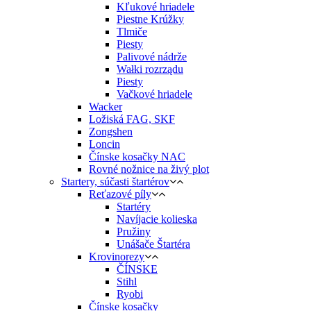
Kľukové hriadele
Piestne Krúžky
Tlmiče
Piesty
Palivové nádrže
Wałki rozrządu
Piesty
Vačkové hriadele
Wacker
Ložiská FAG, SKF
Zongshen
Loncin
Čínske kosačky NAC
Rovné nožnice na živý plot
Startery, súčasti štartérov
Reťazové píly
Startéry
Navíjacie kolieska
Pružiny
Unášače Štartéra
Krovinorezy
ČÍNSKE
Stihl
Ryobi
Čínske kosačky