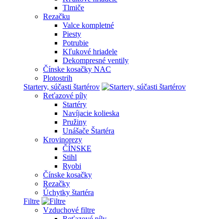
Tlmiče
Rezačku
Valce kompletné
Piesty
Potrubie
Kľukové hriadele
Dekompresné ventily
Čínske kosačky NAC
Plotostrih
Startery, súčasti štartérov
Reťazové píly
Startéry
Navíjacie kolieska
Pružiny
Unášače Štartéra
Krovinorezy
ČÍNSKE
Stihl
Ryobi
Čínske kosačky
Rezačky
Úchytky štartéra
Filtre
Vzduchové filtre
Reťazové píly