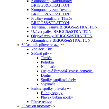
Komponenty karburátorov
BRIGGS&STRATTON
Komponenty zapaľovania
BRIGGS&STRATTON
Pružiny regulátora, Tlmiče
BRIGGS&STRATTON
Tesnenia, Tesnivá BRIGGS&STRATTON
Uzáver paliva BRIGGS&STRATTON
Olejové misky BRIGGS&STRATTON
Akumulátory BRIGGS&STRATTON
Súčasti píl, pílové reťaze
Vodiacie lišty
Súčasti píl
Tlmiče
Potrubia
Napínače
Olejové čerpadlá, kolesá čerpadiel
Druhé
Spojky, spojkové diely
Vypínače
Bubny spojky, plaváky
Bubny spojky
Plavák bubna spojky
Pílové reťaze
Súčasťou motorov