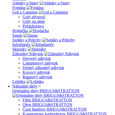
Altánky a Stany
Fontána
Gril a Camping
Grily plynové
Grily na uhlie
Príslušenstvo
Hojdačka
Sauna
Sedáky a Pelechy
Infražiariče
Skleníky
Záhradný Nábytok
Drevený nábytok
Campingový nábytok
Detský záhradný nábytok
Kovový nábytok
Ratanový nábytok
Lehátka
Náhradné diely
Originálne diely BRIGGS&STRATTON
Filtre BRIGGS&STRATTON
Oleje BRIGGS&STRATTON
Časti štartérov BRIGGS&STRATTON
Komponenty karburátorov BRIGGS&STRATTON