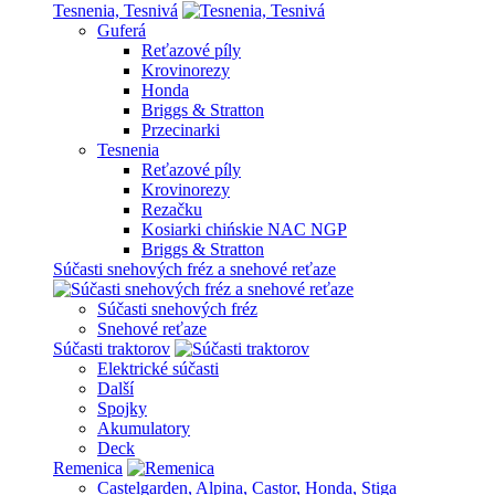
Tesnenia, Tesnivá
Guferá
Reťazové píly
Krovinorezy
Honda
Briggs & Stratton
Przecinarki
Tesnenia
Reťazové píly
Krovinorezy
Rezačku
Kosiarki chińskie NAC NGP
Briggs & Stratton
Súčasti snehových fréz a snehové reťaze
Súčasti snehových fréz
Snehové reťaze
Súčasti traktorov
Elektrické súčasti
Další
Spojky
Akumulatory
Deck
Remenica
Castelgarden, Alpina, Castor, Honda, Stiga