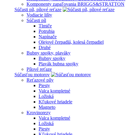
Komponenty zapaľovania BRIGGS&STRATTON
Súčasti píl, pílové reťaze
Vodiacie lišty
Súčasti píl
Tlmiče
Potrubia
Napínače
Olejové čerpadlá, kolesá čerpadiel
Druhé
Bubny spojky, plaváky
Bubny spojky
Plavák bubna spojky
Pílové reťaze
Súčasťou motorov
Reťazové píly
Piesty
Valca kompletné
Ložiská
Kľukové hriadele
Magneto
Krovinorezy
Valca kompletné
Ložiská
Piesty
Kľukové hriadele