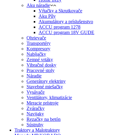
Aku náradie
Vŕtačky a Skrutkovače
Aku Píly
Akumulátory a príslušenstvo
ACCU program 1278
ACCU program 18V GUDE
Ohrievače
Transportéry
Kompresory
Nabíjačky
Zemné vrtáky
Vibračné dosky
Pracovné stoly
Náradie
Generátory elektriny
Stavebné miešačky
Vysávače
Ventilátory, klimatizácie
Meracie prístroje
Zváračky
Navijaky
Rezačky na betón
Sústruhy
Traktory a Malotraktory