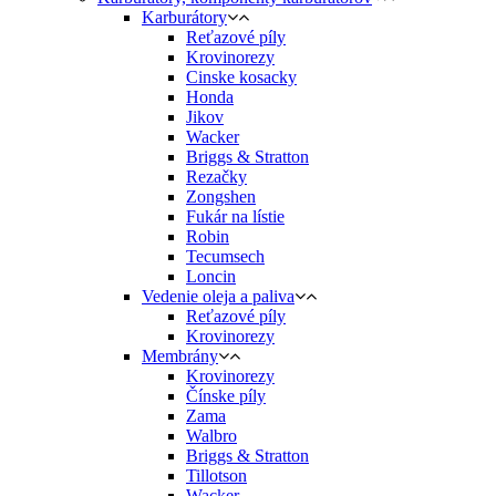
Karburátory
Reťazové píly
Krovinorezy
Cinske kosacky
Honda
Jikov
Wacker
Briggs & Stratton
Rezačky
Zongshen
Fukár na lístie
Robin
Tecumsech
Loncin
Vedenie oleja a paliva
Reťazové píly
Krovinorezy
Membrány
Krovinorezy
Čínske píly
Zama
Walbro
Briggs & Stratton
Tillotson
Wacker