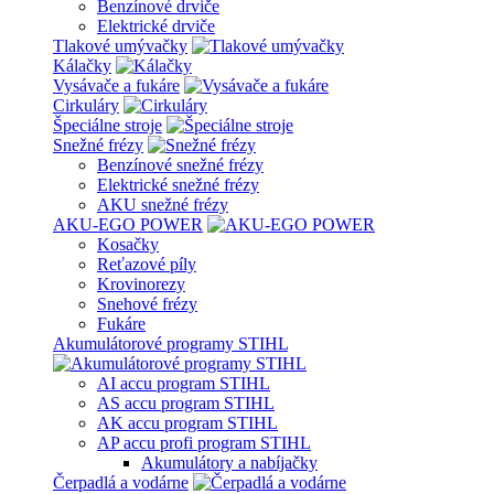
Benzínové drviče
Elektrické drviče
Tlakové umývačky
Kálačky
Vysávače a fukáre
Cirkuláry
Špeciálne stroje
Snežné frézy
Benzínové snežné frézy
Elektrické snežné frézy
AKU snežné frézy
AKU-EGO POWER
Kosačky
Reťazové píly
Krovinorezy
Snehové frézy
Fukáre
Akumulátorové programy STIHL
AI accu program STIHL
AS accu program STIHL
AK accu program STIHL
AP accu profi program STIHL
Akumulátory a nabíjačky
Čerpadlá a vodárne