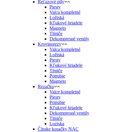
Reťazové píly
Piesty
Valca kompletné
Ložiská
Kľukové hriadele
Magneto
Tlmiče
Dekompresné ventily
Krovinorezy
Valca kompletné
Ložiská
Piesty
Kľukové hriadele
Tlmiče
Potrubie
Magneto
Rezačku
Valce kompletné
Piesty
Potrubie
Kľukové hriadele
Dekompresné ventily
Tlmiče
Loziska
Čínske kosačky NAC