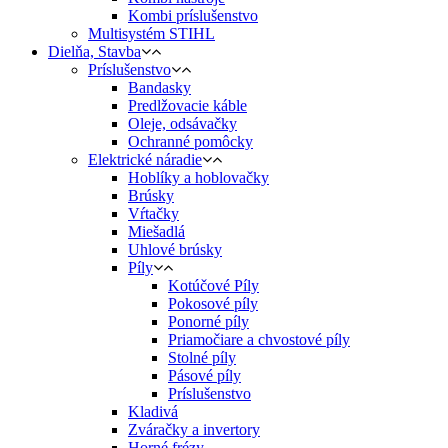
Kombi príslušenstvo
Multisystém STIHL
Dielňa, Stavba
Príslušenstvo
Bandasky
Predlžovacie káble
Oleje, odsávačky
Ochranné pomôcky
Elektrické náradie
Hoblíky a hoblovačky
Brúsky
Vŕtačky
Miešadlá
Uhlové brúsky
Píly
Kotúčové Píly
Pokosové píly
Ponorné píly
Priamočiare a chvostové píly
Stolné píly
Pásové píly
Príslušenstvo
Kladivá
Zváračky a invertory
Horné frézy