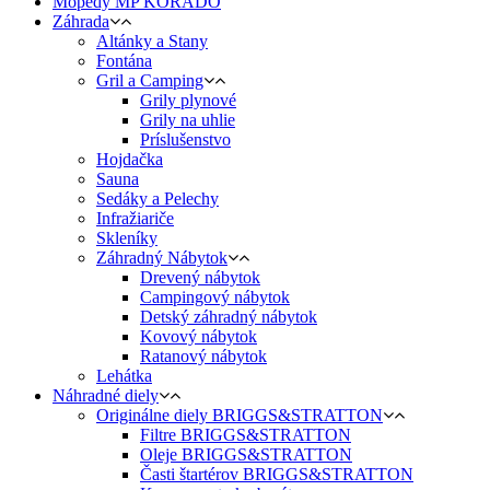
Mopedy MP KORADO
Záhrada
Altánky a Stany
Fontána
Gril a Camping
Grily plynové
Grily na uhlie
Príslušenstvo
Hojdačka
Sauna
Sedáky a Pelechy
Infražiariče
Skleníky
Záhradný Nábytok
Drevený nábytok
Campingový nábytok
Detský záhradný nábytok
Kovový nábytok
Ratanový nábytok
Lehátka
Náhradné diely
Originálne diely BRIGGS&STRATTON
Filtre BRIGGS&STRATTON
Oleje BRIGGS&STRATTON
Časti štartérov BRIGGS&STRATTON