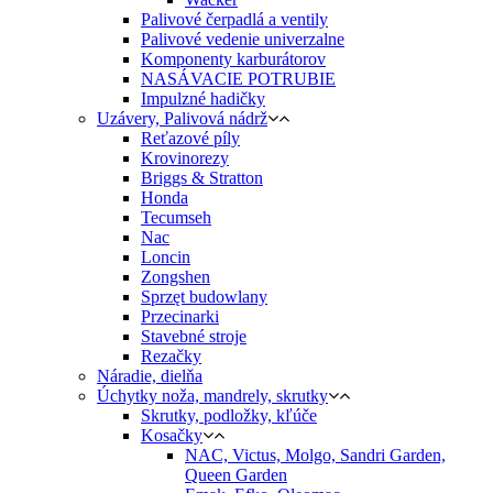
Palivové čerpadlá a ventily
Palivové vedenie univerzalne
Komponenty karburátorov
NASÁVACIE POTRUBIE
Impulzné hadičky
Uzávery, Palivová nádrž
Reťazové píly
Krovinorezy
Briggs & Stratton
Honda
Tecumseh
Nac
Loncin
Zongshen
Sprzęt budowlany
Przecinarki
Stavebné stroje
Rezačky
Náradie, dielňa
Úchytky noža, mandrely, skrutky
Skrutky, podložky, kľúče
Kosačky
NAC, Victus, Molgo, Sandri Garden,
Queen Garden