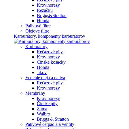
Krovinorezy
Rezačku
Briggs&Stratton
Honda
Palivové filtre
Olejové filtre
Karburátory, komponenty karburátorov
Karburátory
Reťazové píly
Krovinorezy
Cinske kosacky
Honda
Jikov
Vedenie oleja a paliva
Reťazové píly
Krovinorezy
Membrány
Krovinorezy
Čínske píly
Zama
Walbro
Briggs & Stratton
Palivové čerpadlá a ventily