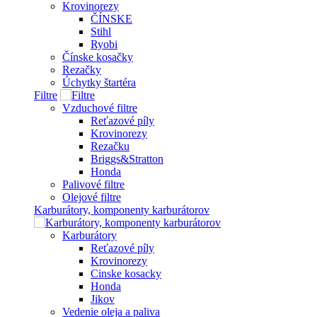
Krovinorezy
ČÍNSKE
Stihl
Ryobi
Čínske kosačky
Rezačky
Úchytky štartéra
Filtre
Vzduchové filtre
Reťazové píly
Krovinorezy
Rezačku
Briggs&Stratton
Honda
Palivové filtre
Olejové filtre
Karburátory, komponenty karburátorov
Karburátory
Reťazové píly
Krovinorezy
Cinske kosacky
Honda
Jikov
Vedenie oleja a paliva