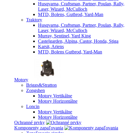
Husqvarna, Craftsman, Partner, Poulan, Rally,
Laser, Wizard, McCulloch
MTD, Bolens, Gutbrod, Yard-Man
Traktory
Husqvarna, Craftsman, Partner, Poulan, Rally,
Laser, Wizard, McCulloch
Murray, Sentinel, Yard King
Castelgarden, Alpina, Castor, Honda, Stiga
Karsit, Ariens
MTD, Bolens Gutbrod, Yard-Man
Motory
Briggs&Stratton
Zongshen
Motory Vertikálne
Motory Horizontálne
Loncin
Motory Vertikálne
Motory Horizontálne
Ochranné prvky
Komponenty zapaľovania