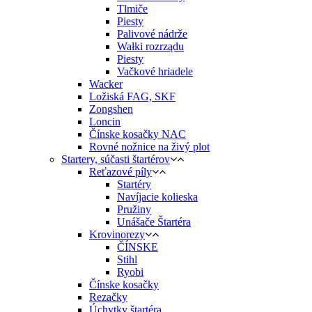
Tlmiče
Piesty
Palivové nádrže
Wałki rozrządu
Piesty
Vačkové hriadele
Wacker
Ložiská FAG, SKF
Zongshen
Loncin
Čínske kosačky NAC
Rovné nožnice na živý plot
Startery, súčasti štartérov
Reťazové píly
Startéry
Navíjacie kolieska
Pružiny
Unášače Štartéra
Krovinorezy
ČÍNSKE
Stihl
Ryobi
Čínske kosačky
Rezačky
Úchytky štartéra