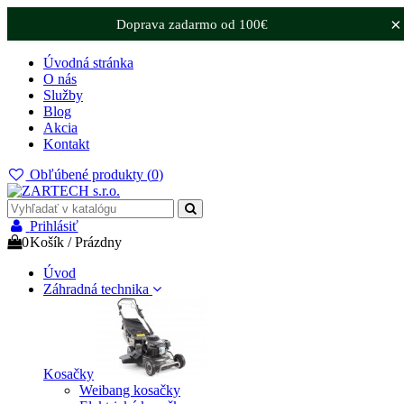
×
Doprava zadarmo od 100€
Úvodná stránka
O nás
Služby
Blog
Akcia
Kontakt
Obľúbené produkty (
0
)
Prihlásiť
0
Košík
/
Prázdny
Úvod
Záhradná technika
Kosačky
Weibang kosačky