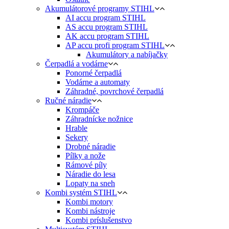
Akumulátorové programy STIHL
AI accu program STIHL
AS accu program STIHL
AK accu program STIHL
AP accu profi program STIHL
Akumulátory a nabíjačky
Čerpadlá a vodárne
Ponorné čerpadlá
Vodárne a automaty
Záhradné, povrchové čerpadlá
Ručné náradie
Krompáče
Záhradnícke nožnice
Hrable
Sekery
Drobné náradie
Pílky a nože
Rámové píly
Náradie do lesa
Lopaty na sneh
Kombi systém STIHL
Kombi motory
Kombi nástroje
Kombi príslušenstvo