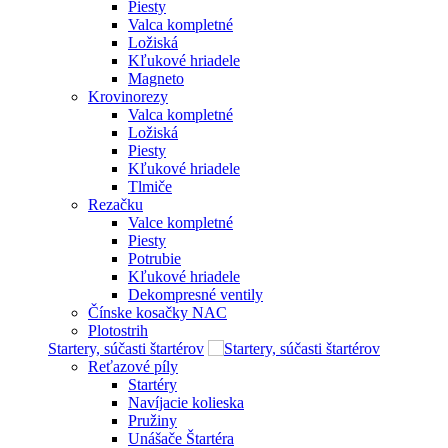
Piesty
Valca kompletné
Ložiská
Kľukové hriadele
Magneto
Krovinorezy
Valca kompletné
Ložiská
Piesty
Kľukové hriadele
Tlmiče
Rezačku
Valce kompletné
Piesty
Potrubie
Kľukové hriadele
Dekompresné ventily
Čínske kosačky NAC
Plotostrih
Startery, súčasti štartérov
Reťazové píly
Startéry
Navíjacie kolieska
Pružiny
Unášače Štartéra