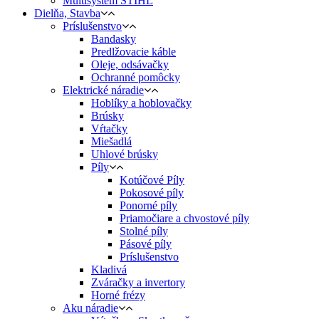
Multisystém STIHL
Dielňa, Stavba
Príslušenstvo
Bandasky
Predlžovacie káble
Oleje, odsávačky
Ochranné pomôcky
Elektrické náradie
Hoblíky a hoblovačky
Brúsky
Vŕtačky
Miešadlá
Uhlové brúsky
Píly
Kotúčové Píly
Pokosové píly
Ponorné píly
Priamočiare a chvostové píly
Stolné píly
Pásové píly
Príslušenstvo
Kladivá
Zváračky a invertory
Horné frézy
Aku náradie