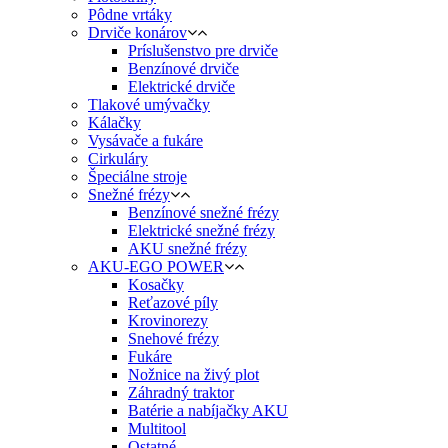
Pôdne vrtáky
Drviče konárov
Príslušenstvo pre drviče
Benzínové drviče
Elektrické drviče
Tlakové umývačky
Kálačky
Vysávače a fukáre
Cirkuláry
Špeciálne stroje
Snežné frézy
Benzínové snežné frézy
Elektrické snežné frézy
AKU snežné frézy
AKU-EGO POWER
Kosačky
Reťazové píly
Krovinorezy
Snehové frézy
Fukáre
Nožnice na živý plot
Záhradný traktor
Batérie a nabíjačky AKU
Multitool
Ostatné