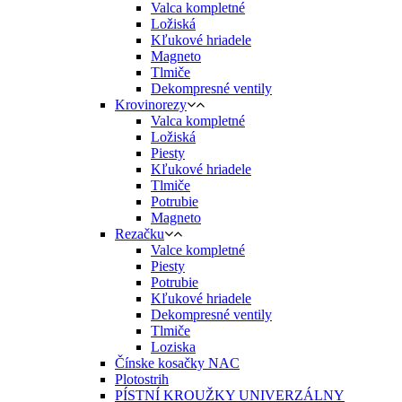
Valca kompletné
Ložiská
Kľukové hriadele
Magneto
Tlmiče
Dekompresné ventily
Krovinorezy
Valca kompletné
Ložiská
Piesty
Kľukové hriadele
Tlmiče
Potrubie
Magneto
Rezačku
Valce kompletné
Piesty
Potrubie
Kľukové hriadele
Dekompresné ventily
Tlmiče
Loziska
Čínske kosačky NAC
Plotostrih
PÍSTNÍ KROUŽKY UNIVERZÁLNY