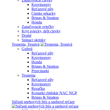
Zapaľovacie cievky
Krovinorezy
Reťazové píly
Cinske sekacky
Briggs & Stratton
Honda
Zapaľovacie sviečky
Kryt sviecky, drôt cievky
Druhé
Spinaci skrinky
Tesnenia, Tesnivá
Guferá
Reťazové píly
Krovinorezy
Honda
Briggs & Stratton
Przecinarki
Tesnenia
Reťazové píly
Krovinorezy
Rezačku
Kosiarki chińskie NAC NGP
Briggs & Stratton
Súčasti snehových fréz a snehové reťaze