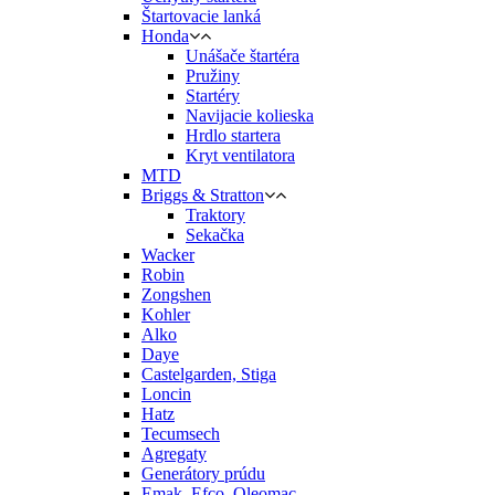
Štartovacie lanká
Honda
Unášače štartéra
Pružiny
Startéry
Navijacie kolieska
Hrdlo startera
Kryt ventilatora
MTD
Briggs & Stratton
Traktory
Sekačka
Wacker
Robin
Zongshen
Kohler
Alko
Daye
Castelgarden, Stiga
Loncin
Hatz
Tecumsech
Agregaty
Generátory prúdu
Emak, Efco, Oleomac