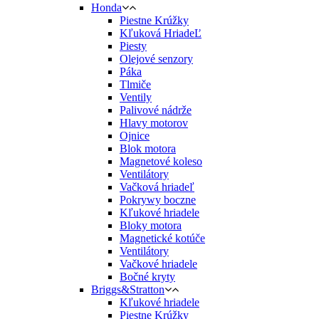
Honda
Piestne Krúžky
Kľuková HriadeĽ
Piesty
Olejové senzory
Páka
Tlmiče
Ventily
Palivové nádrže
Hlavy motorov
Ojnice
Blok motora
Magnetové koleso
Ventilátory
Vačková hriadeľ
Pokrywy boczne
Kľukové hriadele
Bloky motora
Magnetické kotúče
Ventilátory
Vačkové hriadele
Bočné kryty
Briggs&Stratton
Kľukové hriadele
Piestne Krúžky