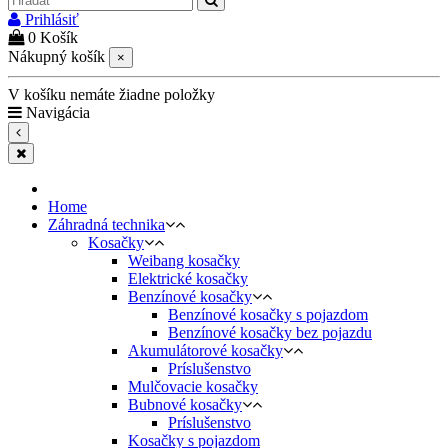
Prihlásiť
0
Košík
Nákupný košík
×
V košíku nemáte žiadne položky
Navigácia
Home
Záhradná technika
Kosačky
Weibang kosačky
Elektrické kosačky
Benzínové kosačky
Benzínové kosačky s pojazdom
Benzínové kosačky bez pojazdu
Akumulátorové kosačky
Príslušenstvo
Mulčovacie kosačky
Bubnové kosačky
Príslušenstvo
Kosačky s pojazdom