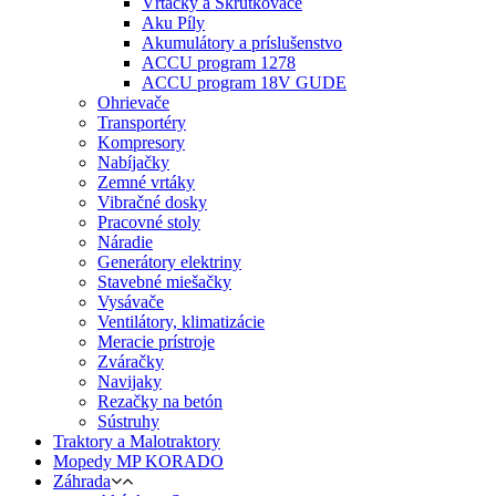
Vŕtačky a Skrutkovače
Aku Píly
Akumulátory a príslušenstvo
ACCU program 1278
ACCU program 18V GUDE
Ohrievače
Transportéry
Kompresory
Nabíjačky
Zemné vrtáky
Vibračné dosky
Pracovné stoly
Náradie
Generátory elektriny
Stavebné miešačky
Vysávače
Ventilátory, klimatizácie
Meracie prístroje
Zváračky
Navijaky
Rezačky na betón
Sústruhy
Traktory a Malotraktory
Mopedy MP KORADO
Záhrada