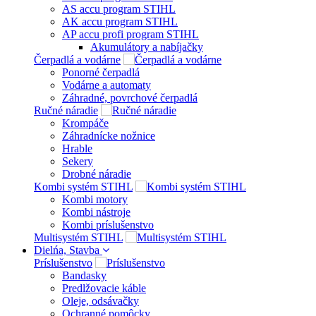
AS accu program STIHL
AK accu program STIHL
AP accu profi program STIHL
Akumulátory a nabíjačky
Čerpadlá a vodárne
Ponorné čerpadlá
Vodárne a automaty
Záhradné, povrchové čerpadlá
Ručné náradie
Krompáče
Záhradnícke nožnice
Hrable
Sekery
Drobné náradie
Kombi systém STIHL
Kombi motory
Kombi nástroje
Kombi príslušenstvo
Multisystém STIHL
Dielńa, Stavba
Príslušenstvo
Bandasky
Predlžovacie káble
Oleje, odsávačky
Ochranné pomôcky