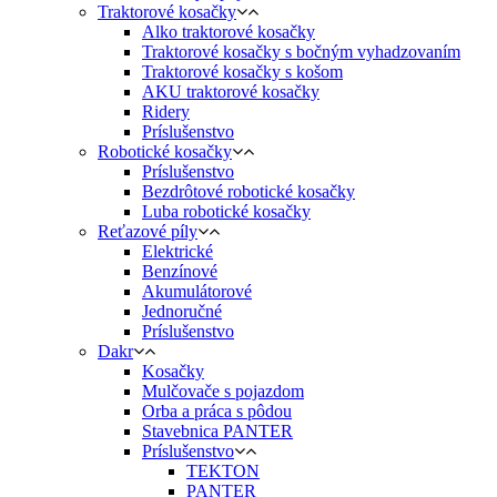
Traktorové kosačky
Alko traktorové kosačky
Traktorové kosačky s bočným vyhadzovaním
Traktorové kosačky s košom
AKU traktorové kosačky
Ridery
Príslušenstvo
Robotické kosačky
Príslušenstvo
Bezdrôtové robotické kosačky
Luba robotické kosačky
Reťazové píly
Elektrické
Benzínové
Akumulátorové
Jednoručné
Príslušenstvo
Dakr
Kosačky
Mulčovače s pojazdom
Orba a práca s pôdou
Stavebnica PANTER
Príslušenstvo
TEKTON
PANTER