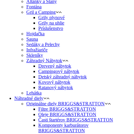
Altánky a Stany
Fontána
Gril a Camping
Grily plynové
Grily na uhlie
Príslušenstvo
Hojdačka
Sauna
Sedáky a Pelechy
Infražiariče
Skleníky
Záhradný Nábytok
Drevený nábytok
Campingový nábytok
Detský záhradný nábytok
Kovový nábytok
Ratanový nábytok
Lehátka
Náhradné diely
Originálne diely BRIGGS&STRATTON
Filtre BRIGGS&STRATTON
Oleje BRIGGS&STRATTON
Časti štartérov BRIGGS&STRATTON
Komponenty karburátorov
BRIGGS&STRATTON