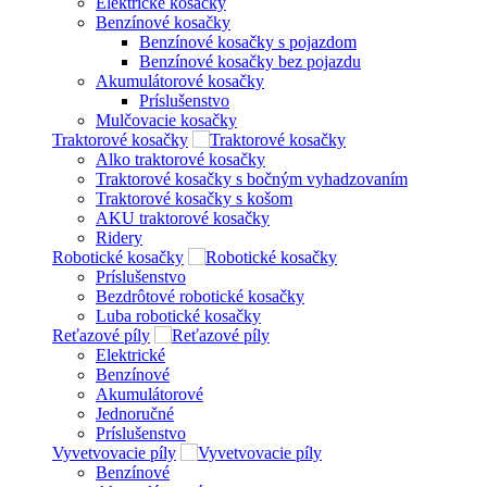
Elektrické kosačky
Benzínové kosačky
Benzínové kosačky s pojazdom
Benzínové kosačky bez pojazdu
Akumulátorové kosačky
Príslušenstvo
Mulčovacie kosačky
Traktorové kosačky
Alko traktorové kosačky
Traktorové kosačky s bočným vyhadzovaním
Traktorové kosačky s košom
AKU traktorové kosačky
Ridery
Robotické kosačky
Príslušenstvo
Bezdrôtové robotické kosačky
Luba robotické kosačky
Reťazové píly
Elektrické
Benzínové
Akumulátorové
Jednoručné
Príslušenstvo
Vyvetvovacie píly
Benzínové