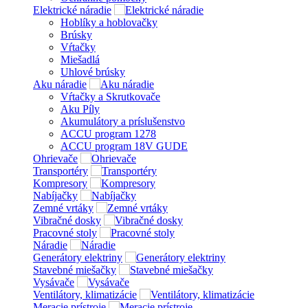
Elektrické náradie
Hoblíky a hoblovačky
Brúsky
Vŕtačky
Miešadlá
Uhlové brúsky
Aku náradie
Vŕtačky a Skrutkovače
Aku Píly
Akumulátory a príslušenstvo
ACCU program 1278
ACCU program 18V GUDE
Ohrievače
Transportéry
Kompresory
Nabíjačky
Zemné vrtáky
Vibračné dosky
Pracovné stoly
Náradie
Generátory elektriny
Stavebné miešačky
Vysávače
Ventilátory, klimatizácie
Meracie prístroje