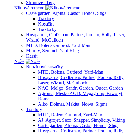
Strunove hlavy
Klinové remene
Castelgarden, Alpina, Castor, Honda, Stiga
Traktory
Kosačky
Traktorky
Husqvarna, Craftsman, Partner, Poulan, Rally, Laser,
Wizard, McCulloch
MTD, Bolens Gutbrod, Yard-Man
Murray, Sentinel, Yard King
Karsit
Nože
Benzínové kosačky
MTD, Bolens, Gutbrod, Yard-Man
Husqvarna, Craftsman, Partner, Poulan, Rally,
Laser, Wizard, McCulloch
NAC, Molgo, Sandri Garden, Queen Garden
Agroma, Mesko AGD, Megagroup, Faworyt,
Romet
Alko, Dolmar, Makita, Nowa, Sigma
Traktory
MTD, Bolens Gutbrod, Yard-Man
AJ, Agrojet, Seco, Snapper, Simplicity, Viking
Castelgarden, Alpina, Castor, Honda, Stiga
Husqvarna, Craftsman, Partner, Poulan, Rally,