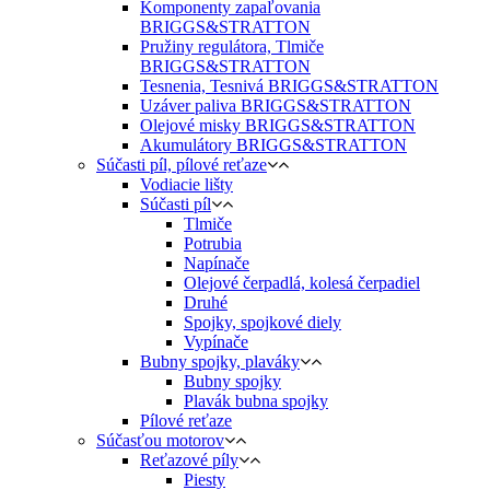
Komponenty zapaľovania
BRIGGS&STRATTON
Pružiny regulátora, Tlmiče
BRIGGS&STRATTON
Tesnenia, Tesnivá BRIGGS&STRATTON
Uzáver paliva BRIGGS&STRATTON
Olejové misky BRIGGS&STRATTON
Akumulátory BRIGGS&STRATTON
Súčasti píl, pílové reťaze
Vodiacie lišty
Súčasti píl
Tlmiče
Potrubia
Napínače
Olejové čerpadlá, kolesá čerpadiel
Druhé
Spojky, spojkové diely
Vypínače
Bubny spojky, plaváky
Bubny spojky
Plavák bubna spojky
Pílové reťaze
Súčasťou motorov
Reťazové píly
Piesty