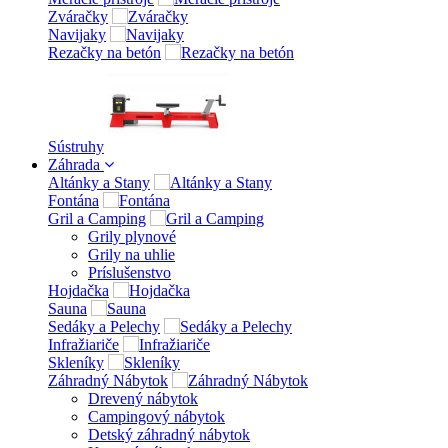
Zváračky
Navijaky
Rezačky na betón
Sústruhy
Záhrada
Altánky a Stany
Fontána
Gril a Camping
Grily plynové
Grily na uhlie
Príslušenstvo
Hojdačka
Sauna
Sedáky a Pelechy
Infražiariče
Skleníky
Záhradný Nábytok
Drevený nábytok
Campingový nábytok
Detský záhradný nábytok