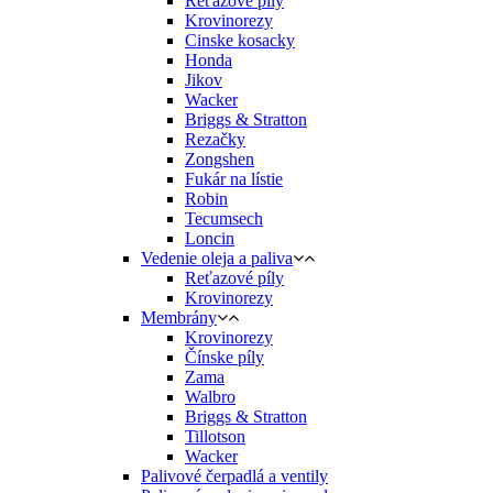
Reťazové píly
Krovinorezy
Cinske kosacky
Honda
Jikov
Wacker
Briggs & Stratton
Rezačky
Zongshen
Fukár na lístie
Robin
Tecumsech
Loncin
Vedenie oleja a paliva
Reťazové píly
Krovinorezy
Membrány
Krovinorezy
Čínske píly
Zama
Walbro
Briggs & Stratton
Tillotson
Wacker
Palivové čerpadlá a ventily