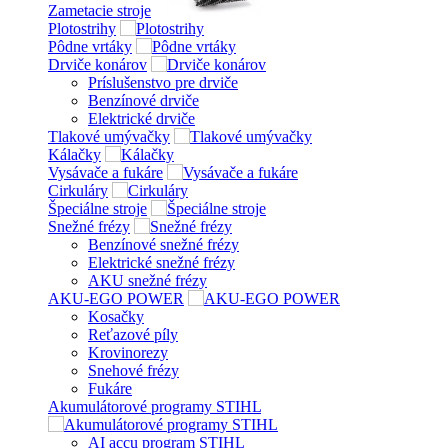
Zametacie stroje
Plotostrihy
Pôdne vrtáky
Drviče konárov
Príslušenstvo pre drviče
Benzínové drviče
Elektrické drviče
Tlakové umývačky
Kálačky
Vysávače a fukáre
Cirkuláry
Špeciálne stroje
Snežné frézy
Benzínové snežné frézy
Elektrické snežné frézy
AKU snežné frézy
AKU-EGO POWER
Kosačky
Reťazové píly
Krovinorezy
Snehové frézy
Fukáre
Akumulátorové programy STIHL
AI accu program STIHL