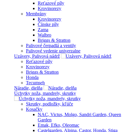
Reťazové píly
Krovinorezy
Membrány
Krovinorezy
Čínske píly
Zama
Walbro
Briggs & Stratton
Palivové čerpadlá a ventily
Palivové vedenie univerzalne
Uzávery, Palivová nádrž
Reťazové píly
Krovinorezy
Briggs & Stratton
Honda
Tecumseh
Náradie, dielňa
Úchytky noža, mandrely, skrutky
Skrutky, podložky, kľúče
Kosačky
NAC, Victus, Molgo, Sandri Garden, Queen
Garden
Emak, Efko, Oleomac
Castelgarden, Alpina, Castor, Honda, Stiga