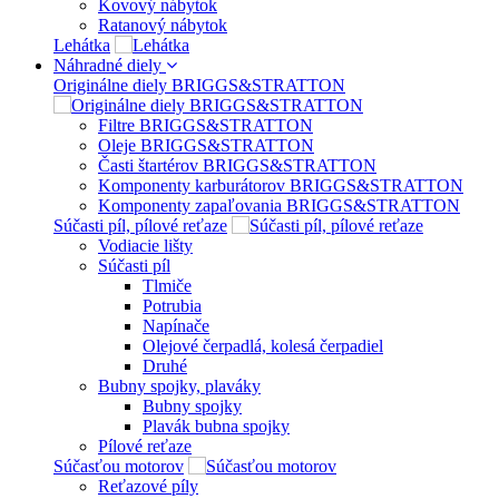
Kovový nábytok
Ratanový nábytok
Lehátka
Náhradné diely
Originálne diely BRIGGS&STRATTON
Filtre BRIGGS&STRATTON
Oleje BRIGGS&STRATTON
Časti štartérov BRIGGS&STRATTON
Komponenty karburátorov BRIGGS&STRATTON
Komponenty zapaľovania BRIGGS&STRATTON
Súčasti píl, pílové reťaze
Vodiacie lišty
Súčasti píl
Tlmiče
Potrubia
Napínače
Olejové čerpadlá, kolesá čerpadiel
Druhé
Bubny spojky, plaváky
Bubny spojky
Plavák bubna spojky
Pílové reťaze
Súčasťou motorov
Reťazové píly