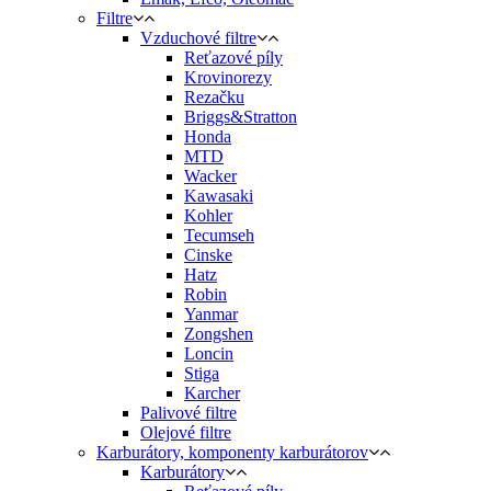
Filtre
Vzduchové filtre
Reťazové píly
Krovinorezy
Rezačku
Briggs&Stratton
Honda
MTD
Wacker
Kawasaki
Kohler
Tecumseh
Cinske
Hatz
Robin
Yanmar
Zongshen
Loncin
Stiga
Karcher
Palivové filtre
Olejové filtre
Karburátory, komponenty karburátorov
Karburátory