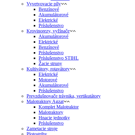
Vyvetvovacie píly
Benzínové
Akumulátorové
Elektrické
Príslušenstvo
Krovinorezy, vyžínače
Akumulátorové
Elektrické
Benzínové
Príslušenstvo
Príslušenstvo STIHL
Žacie struny
Kultivátory, rotavátory
Elektrické
Motorové
Akumulátorové
Príslušenstvo
Prevzdušnovače trávnika, vertikutátory
Malotraktory Agzat
Komplet Malotraktor
Malotraktory
Hnacie jednotky
Príslušenstvo
Zametacie stroje
Plotostrihy