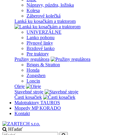
Nápravy, púzdra, ložiska
Kolesa
Záberové kolečká
Lanká ku kosačkám a traktorom
UNIVERZÁLNE
Lanko pohonu
Plynové linky
Brzdové lanko
Pre traktory
Pružiny regulátora
Briggs & Stratton
Honda
Zongshen
Loncin
Oleje
Stavebné stroje
Časti kosačiek
Malotraktory TAUROS
Mopedy MP KORADO
Kontakt
Hľadať