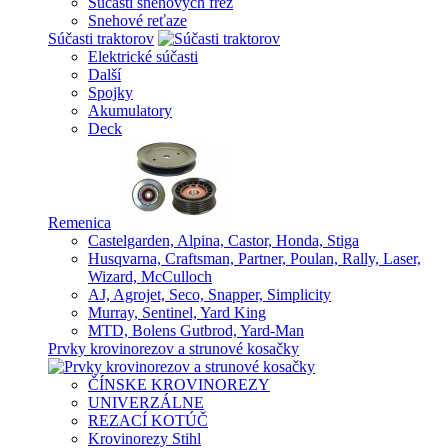
Súčasti snehových fréz
Snehové reťaze
Súčasti traktorov
Elektrické súčasti
Další
Spojky
Akumulatory
Deck
Remenica
Castelgarden, Alpina, Castor, Honda, Stiga
Husqvarna, Craftsman, Partner, Poulan, Rally, Laser,
Wizard, McCulloch
AJ, Agrojet, Seco, Snapper, Simplicity
Murray, Sentinel, Yard King
MTD, Bolens Gutbrod, Yard-Man
Prvky krovinorezov a strunové kosačky
ČÍNSKE KROVINOREZY
UNIVERZÁLNE
REZACÍ KOTÚČ
Krovinorezy Stihl