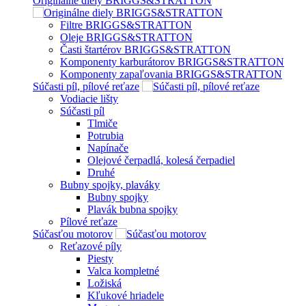
Originálne diely BRIGGS&STRATTON
Filtre BRIGGS&STRATTON
Oleje BRIGGS&STRATTON
Časti štartérov BRIGGS&STRATTON
Komponenty karburátorov BRIGGS&STRATTON
Komponenty zapaľovania BRIGGS&STRATTON
Súčasti píl, pílové reťaze
Vodiacie lišty
Súčasti píl
Tlmiče
Potrubia
Napínače
Olejové čerpadlá, kolesá čerpadiel
Druhé
Bubny spojky, plaváky
Bubny spojky
Plavák bubna spojky
Pílové reťaze
Súčasťou motorov
Reťazové píly
Piesty
Valca kompletné
Ložiská
Kľukové hriadele