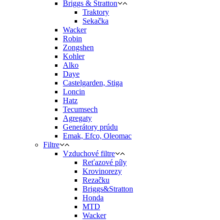
Briggs & Stratton
Traktory
Sekačka
Wacker
Robin
Zongshen
Kohler
Alko
Daye
Castelgarden, Stiga
Loncin
Hatz
Tecumsech
Agregaty
Generátory prúdu
Emak, Efco, Oleomac
Filtre
Vzduchové filtre
Reťazové píly
Krovinorezy
Rezačku
Briggs&Stratton
Honda
MTD
Wacker