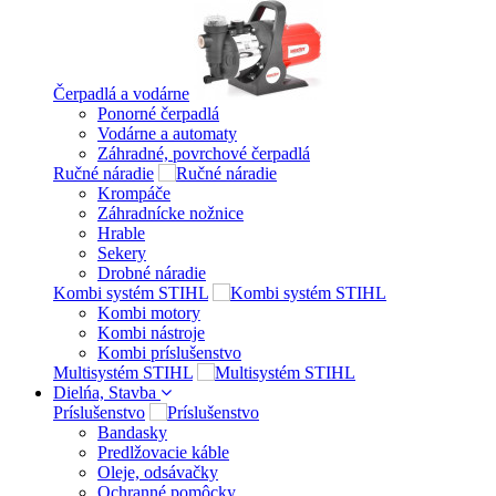
Čerpadlá a vodárne
Ponorné čerpadlá
Vodárne a automaty
Záhradné, povrchové čerpadlá
Ručné náradie
Krompáče
Záhradnícke nožnice
Hrable
Sekery
Drobné náradie
Kombi systém STIHL
Kombi motory
Kombi nástroje
Kombi príslušenstvo
Multisystém STIHL
Dielńa, Stavba
Príslušenstvo
Bandasky
Predlžovacie káble
Oleje, odsávačky
Ochranné pomôcky