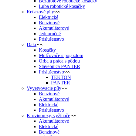
Bezdrôtové robotické kosačky
Luba robotické kosačky
Reťazové píly
Elektrické
Benzínové
Akumulátorové
Jednoručné
Príslušenstvo
Dakr
Kosačky
Mulčovače s pojazdom
Orba a práca s pôdou
Stavebnica PANTER
Príslušenstvo
TEKTON
PANTER
Vyvetvovacie píly
Benzínové
Akumulátorové
Elektrické
Príslušenstvo
Krovinorezy, vyžínače
Akumulátorové
Elektrické
Benzínové