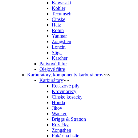
Kawasaki
Kohler
Tecumseh
Cinske
Hatz
Robin
Yanmar
Zongshen
Loncin
Stiga
Karcher
Palivové filtre
Olejové filtre
Karburátory, komponenty karburátorov
Karburátory
Reťazové píly
Krovinorezy
Cinske kosacky
Honda
Jikov
Wacker
Briggs & Stratton
Rezačky
Zongshen
Fukár na lístie