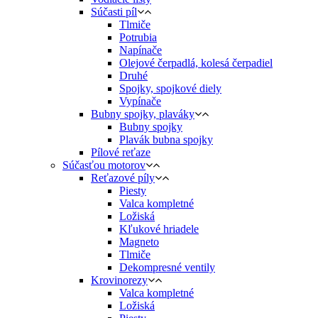
Súčasti píl
Tlmiče
Potrubia
Napínače
Olejové čerpadlá, kolesá čerpadiel
Druhé
Spojky, spojkové diely
Vypínače
Bubny spojky, plaváky
Bubny spojky
Plavák bubna spojky
Pílové reťaze
Súčasťou motorov
Reťazové píly
Piesty
Valca kompletné
Ložiská
Kľukové hriadele
Magneto
Tlmiče
Dekompresné ventily
Krovinorezy
Valca kompletné
Ložiská