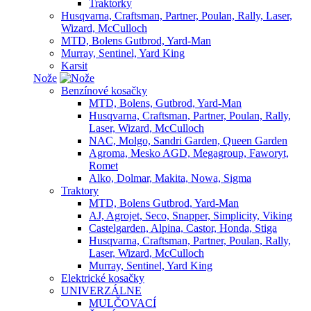
Traktorky
Husqvarna, Craftsman, Partner, Poulan, Rally, Laser,
Wizard, McCulloch
MTD, Bolens Gutbrod, Yard-Man
Murray, Sentinel, Yard King
Karsit
Nože
Benzínové kosačky
MTD, Bolens, Gutbrod, Yard-Man
Husqvarna, Craftsman, Partner, Poulan, Rally,
Laser, Wizard, McCulloch
NAC, Molgo, Sandri Garden, Queen Garden
Agroma, Mesko AGD, Megagroup, Faworyt,
Romet
Alko, Dolmar, Makita, Nowa, Sigma
Traktory
MTD, Bolens Gutbrod, Yard-Man
AJ, Agrojet, Seco, Snapper, Simplicity, Viking
Castelgarden, Alpina, Castor, Honda, Stiga
Husqvarna, Craftsman, Partner, Poulan, Rally,
Laser, Wizard, McCulloch
Murray, Sentinel, Yard King
Elektrické kosačky
UNIVERZÁLNE
MULČOVACÍ