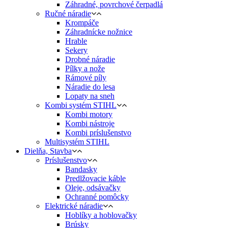
Záhradné, povrchové čerpadlá
Ručné náradie
Krompáče
Záhradnícke nožnice
Hrable
Sekery
Drobné náradie
Pílky a nože
Rámové píly
Náradie do lesa
Lopaty na sneh
Kombi systém STIHL
Kombi motory
Kombi nástroje
Kombi príslušenstvo
Multisystém STIHL
Dielňa, Stavba
Príslušenstvo
Bandasky
Predlžovacie káble
Oleje, odsávačky
Ochranné pomôcky
Elektrické náradie
Hoblíky a hoblovačky
Brúsky