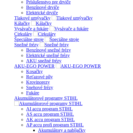
Príslušenstvo pre drviče
Benzínové drviče
Elektrické drviče
Tlakové umývačky
Kálačky
Vysávače a fukáre
Cirkuláry
Špeciálne stroje
Snežné frézy
Benzínové snežné frézy
Elektrické snežné frézy
AKU snežné frézy
AKU-EGO POWER
Kosačky
Reťazové píly
Krovinorezy
Snehové frézy
Fukáre
Akumulátorové programy STIHL
AI accu program STIHL
AS accu program STIHL
AK accu program STIHL
AP accu profi program STIHL
Akumulátory a nabíjačky