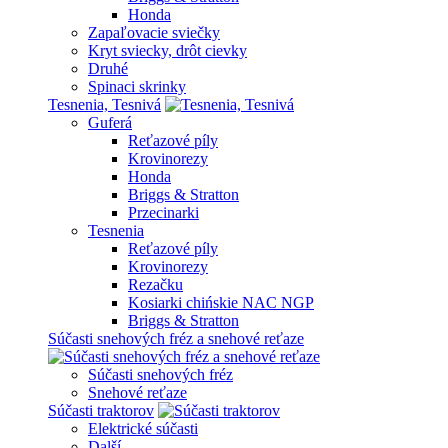
Honda
Zapaľovacie sviečky
Kryt sviecky, drôt cievky
Druhé
Spinaci skrinky
Tesnenia, Tesnivá
Guferá
Reťazové píly
Krovinorezy
Honda
Briggs & Stratton
Przecinarki
Tesnenia
Reťazové píly
Krovinorezy
Rezačku
Kosiarki chińskie NAC NGP
Briggs & Stratton
Súčasti snehových fréz a snehové reťaze
Súčasti snehových fréz
Snehové reťaze
Súčasti traktorov
Elektrické súčasti
Další