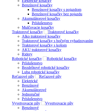
Elektrické kosačky
Benzínové kosačky
Benzínové kosačky s pojazdom
Benzínové kosačky bez pojazdu
Akumulátorové kosačky
Príslušenstvo
Mulčovacie kosačky
Traktorové kosačky
Alko traktorové kosačky
Traktorové kosačky s bočným vyhadzovaním
Traktorové kosačky s košom
AKU traktorové kosačky
Ridery
Robotické kosačky
Príslušenstvo
Bezdrôtové robotické kosačky
Luba robotické kosačky
Reťazové píly
Elektrické
Benzínové
Akumulátorové
Jednoručné
Príslušenstvo
Vyvetvovacie píly
Benzínové