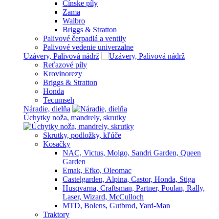
Čínske píly
Zama
Walbro
Briggs & Stratton
Palivové čerpadlá a ventily
Palivové vedenie univerzalne
Uzávery, Palivová nádrž
Reťazové píly
Krovinorezy
Briggs & Stratton
Honda
Tecumseh
Náradie, dielňa
Úchytky noža, mandrely, skrutky
Skrutky, podložky, kľúče
Kosačky
NAC, Victus, Molgo, Sandri Garden, Queen
Garden
Emak, Efko, Oleomac
Castelgarden, Alpina, Castor, Honda, Stiga
Husqvarna, Craftsman, Partner, Poulan, Rally,
Laser, Wizard, McCulloch
MTD, Bolens, Gutbrod, Yard-Man
Traktory