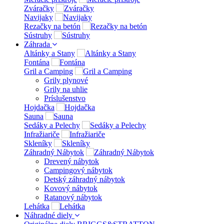
Zváračky
Navijaky
Rezačky na betón
Sústruhy
Záhrada
Altánky a Stany
Fontána
Gril a Camping
Grily plynové
Grily na uhlie
Príslušenstvo
Hojdačka
Sauna
Sedáky a Pelechy
Infražiariče
Skleníky
Záhradný Nábytok
Drevený nábytok
Campingový nábytok
Detský záhradný nábytok
Kovový nábytok
Ratanový nábytok
Lehátka
Náhradné diely