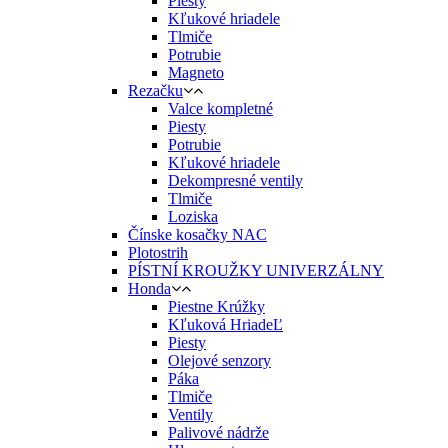
Piesty
Kľukové hriadele
Tlmiče
Potrubie
Magneto
Rezačku
Valce kompletné
Piesty
Potrubie
Kľukové hriadele
Dekompresné ventily
Tlmiče
Loziska
Čínske kosačky NAC
Plotostrih
PÍSTNÍ KROUŽKY UNIVERZÁLNY
Honda
Piestne Krúžky
Kľuková HriadeĽ
Piesty
Olejové senzory
Páka
Tlmiče
Ventily
Palivové nádrže