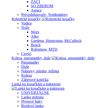
ŽACÍ
SO ZBEROM
Aerace
Prevzdušnovače, Vertikutátory
Robotické kosačky
Vodice
Nože
Worx
Alko
Gardena, Husqvarna, McCulloch
Bosch
Robomow, MTD
Części
Kolesa, pneumatiky, duše
Pneumatiky
Duše
Nápravy, púzdra, ložiska
Kolesa
Záberové kolečká
Lanká ku kosačkám a traktorom
UNIVERZÁLNE
Lanko pohonu
Plynové linky
Brzdové lanko