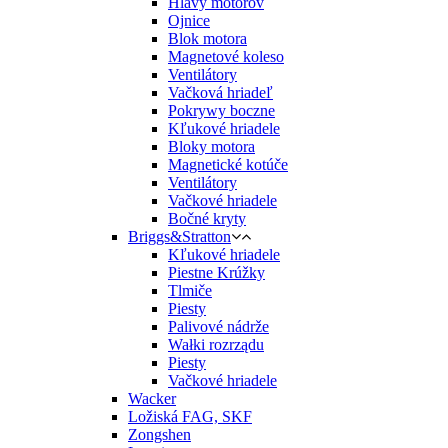
Hlavy motorov
Ojnice
Blok motora
Magnetové koleso
Ventilátory
Vačková hriadeľ
Pokrywy boczne
Kľukové hriadele
Bloky motora
Magnetické kotúče
Ventilátory
Vačkové hriadele
Bočné kryty
Briggs&Stratton
Kľukové hriadele
Piestne Krúžky
Tlmiče
Piesty
Palivové nádrže
Wałki rozrządu
Piesty
Vačkové hriadele
Wacker
Ložiská FAG, SKF
Zongshen