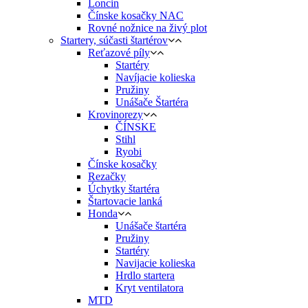
Loncin
Čínske kosačky NAC
Rovné nožnice na živý plot
Startery, súčasti štartérov
Reťazové píly
Startéry
Navíjacie kolieska
Pružiny
Unášače Štartéra
Krovinorezy
ČÍNSKE
Stihl
Ryobi
Čínske kosačky
Rezačky
Úchytky štartéra
Štartovacie lanká
Honda
Unášače štartéra
Pružiny
Startéry
Navijacie kolieska
Hrdlo startera
Kryt ventilatora
MTD