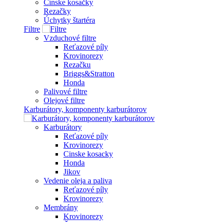
Čínske kosačky
Rezačky
Úchytky štartéra
Filtre
Vzduchové filtre
Reťazové píly
Krovinorezy
Rezačku
Briggs&Stratton
Honda
Palivové filtre
Olejové filtre
Karburátory, komponenty karburátorov
Karburátory
Reťazové píly
Krovinorezy
Cinske kosacky
Honda
Jikov
Vedenie oleja a paliva
Reťazové píly
Krovinorezy
Membrány
Krovinorezy