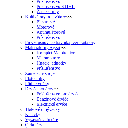
Príslušenstvo
Príslušenstvo STIHL
Žacie struny
Kultivátory, rotavátory
Elektrické
Motorové
Akumulátorové
Príslušenstvo
Prevzdušnovače trávnika, vertikutátory
Malotraktory Agzat
Komplet Malotraktor
Malotraktory
Hnacie jednotky
Príslušenstvo
Zametacie stroje
Plotostrihy
Pôdne vrtáky
Drviče konárov
Príslušenstvo pre drviče
Benzínové drviče
Elektrické drviče
Tlakové umývačky
Kálačky
Vysávače a fukáre
Cirkuláry