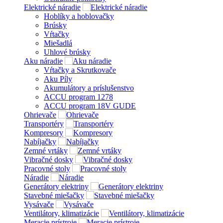
Elektrické náradie
Hoblíky a hoblovačky
Brúsky
Vŕtačky
Miešadlá
Uhlové brúsky
Aku náradie
Vŕtačky a Skrutkovače
Aku Píly
Akumulátory a príslušenstvo
ACCU program 1278
ACCU program 18V GUDE
Ohrievače
Transportéry
Kompresory
Nabíjačky
Zemné vrtáky
Vibračné dosky
Pracovné stoly
Náradie
Generátory elektriny
Stavebné miešačky
Vysávače
Ventilátory, klimatizácie
Meracie prístroje