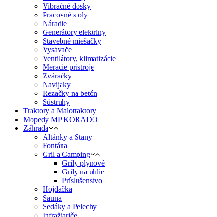
Vibračné dosky
Pracovné stoly
Náradie
Generátory elektriny
Stavebné miešačky
Vysávače
Ventilátory, klimatizácie
Meracie prístroje
Zváračky
Navijaky
Rezačky na betón
Sústruhy
Traktory a Malotraktory
Mopedy MP KORADO
Záhrada
Altánky a Stany
Fontána
Gril a Camping
Grily plynové
Grily na uhlie
Príslušenstvo
Hojdačka
Sauna
Sedáky a Pelechy
Infražiariče