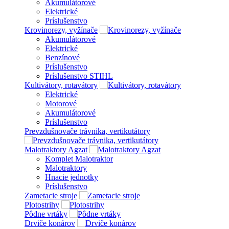
Akumulátorové
Elektrické
Príslušenstvo
Krovinorezy, vyžínače
Akumulátorové
Elektrické
Benzínové
Príslušenstvo
Príslušenstvo STIHL
Kultivátory, rotavátory
Elektrické
Motorové
Akumulátorové
Príslušenstvo
Prevzdušnovače trávnika, vertikutátory
Malotraktory Agzat
Komplet Malotraktor
Malotraktory
Hnacie jednotky
Príslušenstvo
Zametacie stroje
Plotostrihy
Pôdne vrtáky
Drviče konárov