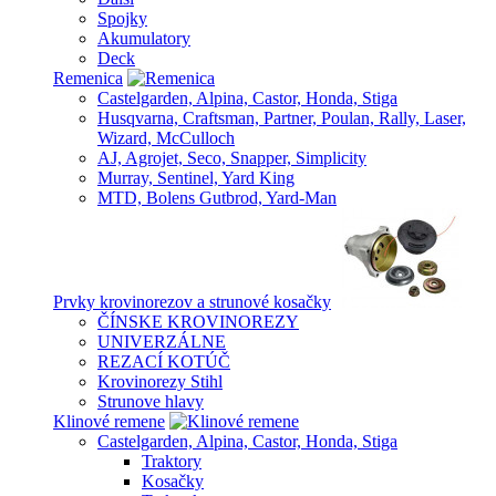
Spojky
Akumulatory
Deck
Remenica
Castelgarden, Alpina, Castor, Honda, Stiga
Husqvarna, Craftsman, Partner, Poulan, Rally, Laser,
Wizard, McCulloch
AJ, Agrojet, Seco, Snapper, Simplicity
Murray, Sentinel, Yard King
MTD, Bolens Gutbrod, Yard-Man
Prvky krovinorezov a strunové kosačky
ČÍNSKE KROVINOREZY
UNIVERZÁLNE
REZACÍ KOTÚČ
Krovinorezy Stihl
Strunove hlavy
Klinové remene
Castelgarden, Alpina, Castor, Honda, Stiga
Traktory
Kosačky