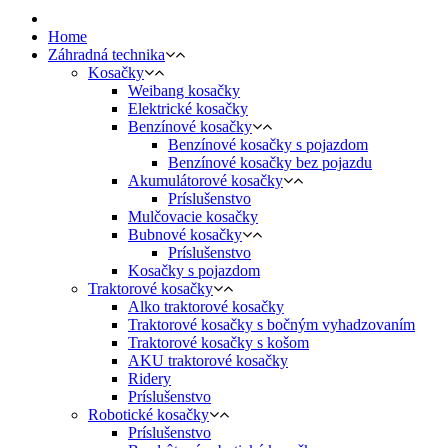
Home
Záhradná technika
Kosačky
Weibang kosačky
Elektrické kosačky
Benzínové kosačky
Benzínové kosačky s pojazdom
Benzínové kosačky bez pojazdu
Akumulátorové kosačky
Príslušenstvo
Mulčovacie kosačky
Bubnové kosačky
Príslušenstvo
Kosačky s pojazdom
Traktorové kosačky
Alko traktorové kosačky
Traktorové kosačky s bočným vyhadzovaním
Traktorové kosačky s košom
AKU traktorové kosačky
Ridery
Príslušenstvo
Robotické kosačky
Príslušenstvo