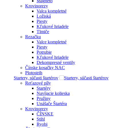
Magneto
Krovinorezy
Valca kompletné
Ložiská
Piesty
Kľukové hriadele
Tlmiče
Rezačku
Valce kompletné
Piesty
Potrubie
Kľukové hriadele
Dekompresné ventily
Čínske kosačky NAC
Plotostrih
Startery, súčasti štartérov
Reťazové píly
Startéry
Navíjacie kolieska
Pružiny
Unášače Štartéra
Krovinorezy
ČÍNSKE
Stihl
Ryobi