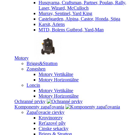
Husqvarna, Craftsman, Partner, Poulan, Rally,
Laser, Wizard, McCulloch
Murray, Sentinel, Yard King
Castelgarden, Alpina, Castor, Honda, Stiga
Karsit, Ariens
MTD, Bolens Gutbrod, Yard-Man
Motory
Briggs&Stratton
Zongshen
Motory Vertikálne
Motory Horizontálne
Loncin
Motory Vertikálne
Motory Horizontálne
Ochranné prvky
Komponenty zapaľovania
Zapaľovacie cievky
Krovinorezy
Reťazové píly
Cinske sekacky
Briggs & Stratton