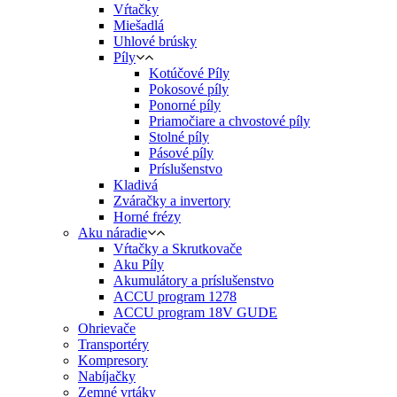
Vŕtačky
Miešadlá
Uhlové brúsky
Píly
Kotúčové Píly
Pokosové píly
Ponorné píly
Priamočiare a chvostové píly
Stolné píly
Pásové píly
Príslušenstvo
Kladivá
Zváračky a invertory
Horné frézy
Aku náradie
Vŕtačky a Skrutkovače
Aku Píly
Akumulátory a príslušenstvo
ACCU program 1278
ACCU program 18V GUDE
Ohrievače
Transportéry
Kompresory
Nabíjačky
Zemné vrtáky