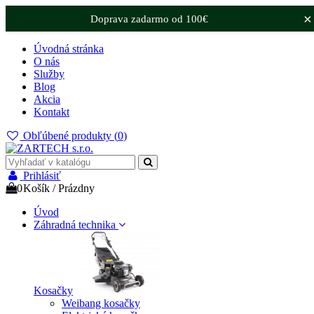
×
Doprava zadarmo od 100€
Úvodná stránka
O nás
Služby
Blog
Akcia
Kontakt
Obľúbené produkty (
0
)
Prihlásiť
0
Košík
/
Prázdny
Úvod
Záhradná technika
Kosačky
Weibang kosačky