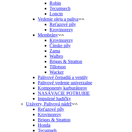
Robin
Tecumsech
Loncin
Vedenie oleja a paliva
Reťazové píly
Krovinorezy
Membrány
Krovinorezy
Čínske píly
Zama
Walbro
Briggs & Stratton
Tillotson
Wacker
Palivové čerpadlá a ventily
Palivové vedenie univerzalne
Komponenty karburátorov
NASÁVACIE POTRUBIE
Impulzné hadičky
Uzávery, Palivová nádrž
Reťazové píly
Krovinorezy
Briggs & Stratton
Honda
Tecumseh