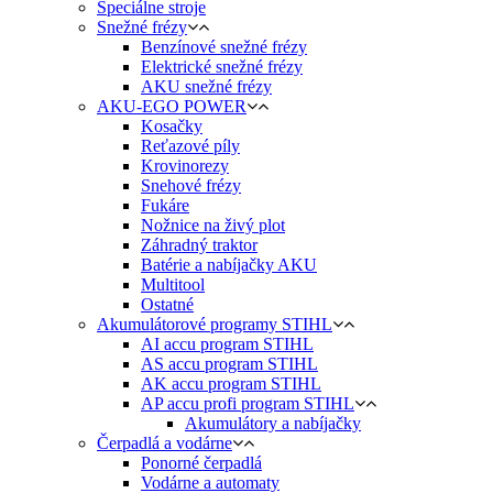
Špeciálne stroje
Snežné frézy
Benzínové snežné frézy
Elektrické snežné frézy
AKU snežné frézy
AKU-EGO POWER
Kosačky
Reťazové píly
Krovinorezy
Snehové frézy
Fukáre
Nožnice na živý plot
Záhradný traktor
Batérie a nabíjačky AKU
Multitool
Ostatné
Akumulátorové programy STIHL
AI accu program STIHL
AS accu program STIHL
AK accu program STIHL
AP accu profi program STIHL
Akumulátory a nabíjačky
Čerpadlá a vodárne
Ponorné čerpadlá
Vodárne a automaty