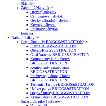
Skleníky
Záhradný Nábytok
Drevený nábytok
Campingový nábytok
Detský záhradný nábytok
Kovový nábytok
Ratanový nábytok
Lehátka
Náhradné diely
Originálne diely BRIGGS&STRATTON
Filtre BRIGGS&STRATTON
Oleje BRIGGS&STRATTON
Časti štartérov BRIGGS&STRATTON
Komponenty karburátorov
BRIGGS&STRATTON
Komponenty zapaľovania
BRIGGS&STRATTON
Pružiny regulátora, Tlmiče
BRIGGS&STRATTON
Tesnenia, Tesnivá BRIGGS&STRATTON
Uzáver paliva BRIGGS&STRATTON
Olejové misky BRIGGS&STRATTON
Akumulátory BRIGGS&STRATTON
Súčasti píl, pílové reťaze
Vodiacie lišty