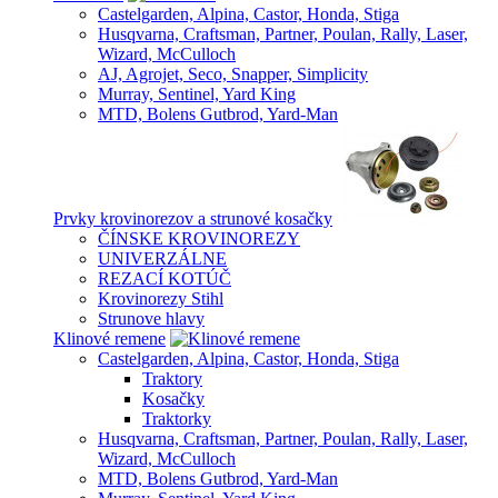
Castelgarden, Alpina, Castor, Honda, Stiga
Husqvarna, Craftsman, Partner, Poulan, Rally, Laser,
Wizard, McCulloch
AJ, Agrojet, Seco, Snapper, Simplicity
Murray, Sentinel, Yard King
MTD, Bolens Gutbrod, Yard-Man
Prvky krovinorezov a strunové kosačky
ČÍNSKE KROVINOREZY
UNIVERZÁLNE
REZACÍ KOTÚČ
Krovinorezy Stihl
Strunove hlavy
Klinové remene
Castelgarden, Alpina, Castor, Honda, Stiga
Traktory
Kosačky
Traktorky
Husqvarna, Craftsman, Partner, Poulan, Rally, Laser,
Wizard, McCulloch
MTD, Bolens Gutbrod, Yard-Man