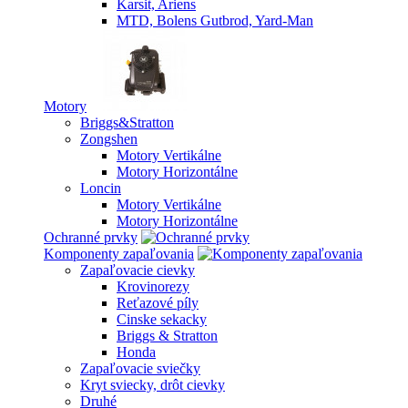
Karsit, Ariens
MTD, Bolens Gutbrod, Yard-Man
Motory
Briggs&Stratton
Zongshen
Motory Vertikálne
Motory Horizontálne
Loncin
Motory Vertikálne
Motory Horizontálne
Ochranné prvky
Komponenty zapaľovania
Zapaľovacie cievky
Krovinorezy
Reťazové píly
Cinske sekacky
Briggs & Stratton
Honda
Zapaľovacie sviečky
Kryt sviecky, drôt cievky
Druhé