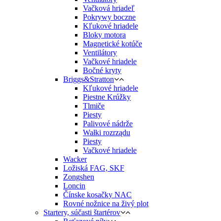
Vačková hriadeľ
Pokrywy boczne
Kľukové hriadele
Bloky motora
Magnetické kotúče
Ventilátory
Vačkové hriadele
Bočné kryty
Briggs&Stratton
Kľukové hriadele
Piestne Krúžky
Tlmiče
Piesty
Palivové nádrže
Wałki rozrządu
Piesty
Vačkové hriadele
Wacker
Ložiská FAG, SKF
Zongshen
Loncin
Čínske kosačky NAC
Rovné nožnice na živý plot
Startery, súčasti štartérov