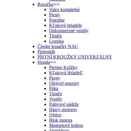
Rezačku
Valce kompletné
Piesty
Potrubie
Kľukové hriadele
Dekompresné ventily
Tlmiče
Loziska
Čínske kosačky NAC
Plotostrih
PÍSTNÍ KROUŽKY UNIVERZÁLNY
Honda
Piestne Krúžky
Kľuková HriadeĽ
Piesty
Olejové senzory
Páka
Tlmiče
Ventily
Palivové nádrže
Hlavy motorov
Ojnice
Blok motora
Magnetové koleso
Ventilátory