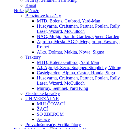
Murray, Sentinel, Yard King
Karsit
Nože
Benzínové kosačky
MTD, Bolens, Gutbrod, Yard-Man
Husqvarna, Craftsman, Partner, Poulan, Rally,
Laser, Wizard, McCulloch
NAC, Molgo, Sandri Garden, Queen Garden
Agroma, Mesko AGD, Megagroup, Faworyt,
Romet
Alko, Dolmar, Makita, Nowa, Sigma
Traktory
MTD, Bolens Gutbrod, Yard-Man
AJ, Agrojet, Seco, Snapper, Simplicity, Viking
Castelgarden, Alpina, Castor, Honda, Stiga
Husqvarna, Craftsman, Partner, Poulan, Rally,
Laser, Wizard, McCulloch
Murray, Sentinel, Yard King
Elektrické kosačky
UNIVERZÁLNE
MULČOVACÍ
ŽACÍ
SO ZBEROM
Aerace
Prevzdušnovače, Vertikutátory