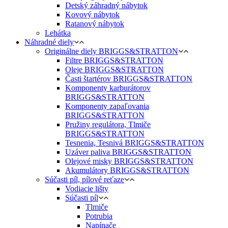
Detský záhradný nábytok
Kovový nábytok
Ratanový nábytok
Lehátka
Náhradné diely
Originálne diely BRIGGS&STRATTON
Filtre BRIGGS&STRATTON
Oleje BRIGGS&STRATTON
Časti štartérov BRIGGS&STRATTON
Komponenty karburátorov
BRIGGS&STRATTON
Komponenty zapaľovania
BRIGGS&STRATTON
Pružiny regulátora, Tlmiče
BRIGGS&STRATTON
Tesnenia, Tesnivá BRIGGS&STRATTON
Uzáver paliva BRIGGS&STRATTON
Olejové misky BRIGGS&STRATTON
Akumulátory BRIGGS&STRATTON
Súčasti píl, pílové reťaze
Vodiacie lišty
Súčasti píl
Tlmiče
Potrubia
Napínače