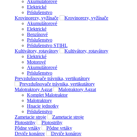
Akumulátorové
Elektrické
Príslušenstvo
Krovinorezy, vyžínače
Akumulátorové
Elektrické
Benzínové
Príslušenstvo
Príslušenstvo STIHL
Kultivátory, rotavátory
Elektrické
Motorové
Akumulátorové
Príslušenstvo
Prevzdušnovače trávnika, vertikutátory
Malotraktory Agzat
Komplet Malotraktor
Malotraktory
Hnacie jednotky
Príslušenstvo
Zametacie stroje
Plotostrihy
Pôdne vrtáky
Drviče konárov