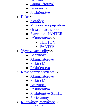
Akumulátorové
Jednoručné
Príslušenstvo
Dakr
Kosačky
Mulčovače s pojazdom
Orba a práca s pôdou
Stavebnica PANTER
Príslušenstvo
TEKTON
PANTER
Vyvetvovacie píly
Benzínové
Akumulátorové
Elektrické
Príslušenstvo
Krovinorezy, vyžínače
Akumulátorové
Elektrické
Benzínové
Príslušenstvo
Príslušenstvo STIHL
Žacie struny
Kultivátory, rotavátory