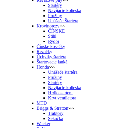
Reťazové píly
Startéry
Navíjacie kolieska
Pružiny
Unášače Štartéra
Krovinorezy
ČÍNSKE
Stihl
Ryobi
Čínske kosačky
Rezačky
Úchytky štartéra
Štartovacie lanká
Honda
Unášače štartéra
Pružiny
Startéry
Navijacie kolieska
Hrdlo startera
Kryt ventilatora
MTD
Briggs & Stratton
Traktory
Sekačka
Wacker