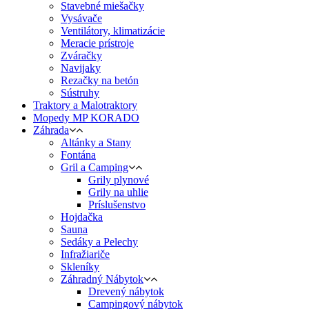
Stavebné miešačky
Vysávače
Ventilátory, klimatizácie
Meracie prístroje
Zváračky
Navijaky
Rezačky na betón
Sústruhy
Traktory a Malotraktory
Mopedy MP KORADO
Záhrada
Altánky a Stany
Fontána
Gril a Camping
Grily plynové
Grily na uhlie
Príslušenstvo
Hojdačka
Sauna
Sedáky a Pelechy
Infražiariče
Skleníky
Záhradný Nábytok
Drevený nábytok
Campingový nábytok