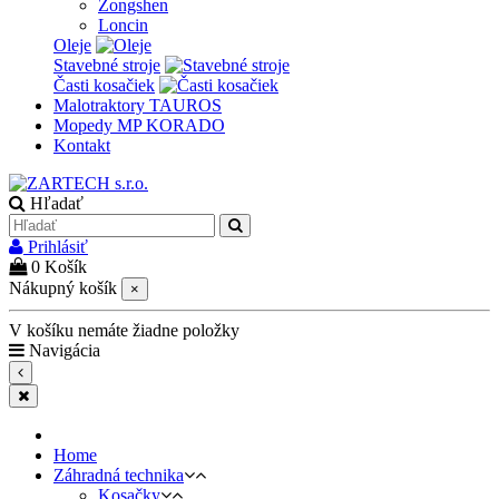
Zongshen
Loncin
Oleje
Stavebné stroje
Časti kosačiek
Malotraktory TAUROS
Mopedy MP KORADO
Kontakt
Hľadať
Prihlásiť
0
Košík
Nákupný košík
×
V košíku nemáte žiadne položky
Navigácia
Home
Záhradná technika
Kosačky