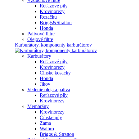
Vzduchové filtre
Reťazové píly
Krovinorezy
Rezačku
Briggs&Stratton
Honda
Palivové filtre
Olejové filtre
Karburátory, komponenty karburátorov
Karburátory
Reťazové píly
Krovinorezy
Cinske kosacky
Honda
Jikov
Vedenie oleja a paliva
Reťazové píly
Krovinorezy
Membrány
Krovinorezy
Čínske píly
Zama
Walbro
Briggs & Stratton