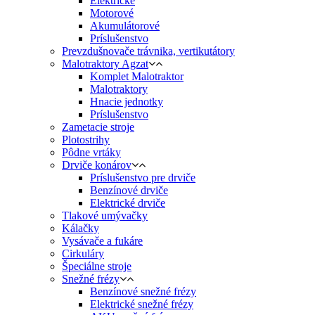
Elektrické
Motorové
Akumulátorové
Príslušenstvo
Prevzdušnovače trávnika, vertikutátory
Malotraktory Agzat
Komplet Malotraktor
Malotraktory
Hnacie jednotky
Príslušenstvo
Zametacie stroje
Plotostrihy
Pôdne vrtáky
Drviče konárov
Príslušenstvo pre drviče
Benzínové drviče
Elektrické drviče
Tlakové umývačky
Kálačky
Vysávače a fukáre
Cirkuláry
Špeciálne stroje
Snežné frézy
Benzínové snežné frézy
Elektrické snežné frézy