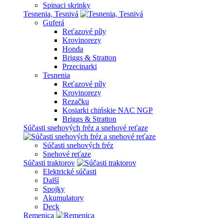
Spinaci skrinky
Tesnenia, Tesnivá
Guferá
Reťazové píly
Krovinorezy
Honda
Briggs & Stratton
Przecinarki
Tesnenia
Reťazové píly
Krovinorezy
Rezačku
Kosiarki chińskie NAC NGP
Briggs & Stratton
Súčasti snehových fréz a snehové reťaze
Súčasti snehových fréz
Snehové reťaze
Súčasti traktorov
Elektrické súčasti
Další
Spojky
Akumulatory
Deck
Remenica