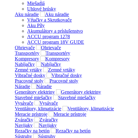
Miešadlá
Uhlové brúsky
Aku náradie
Vŕtačky a Skrutkovače
Aku Píly
Akumulátory a príslušenstvo
ACCU program 1278
ACCU program 18V GUDE
Ohrievače
Transportéry
Kompresory
Nabíjačky
Zemné vrtáky
Vibračné dosky
Pracovné stoly
Náradie
Generátory elektriny
Stavebné miešačky
Vysávače
Ventilátory, klimatizácie
Meracie prístroje
Zváračky
Navijaky
Rezačky na betón
Sústruhy