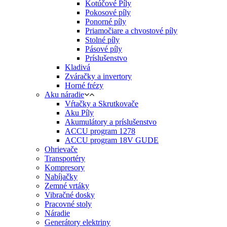
Kotúčové Píly
Pokosové píly
Ponorné píly
Priamočiare a chvostové píly
Stolné píly
Pásové píly
Príslušenstvo
Kladivá
Zváračky a invertory
Horné frézy
Aku náradie
Vŕtačky a Skrutkovače
Aku Píly
Akumulátory a príslušenstvo
ACCU program 1278
ACCU program 18V GUDE
Ohrievače
Transportéry
Kompresory
Nabíjačky
Zemné vrtáky
Vibračné dosky
Pracovné stoly
Náradie
Generátory elektriny