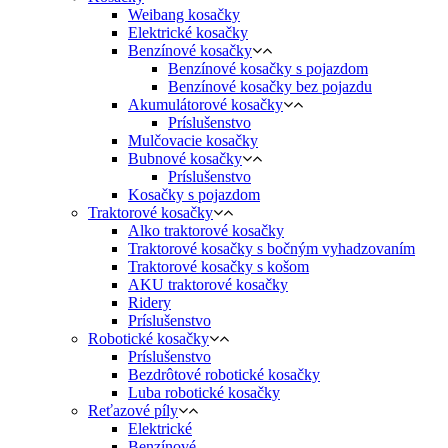
Weibang kosačky
Elektrické kosačky
Benzínové kosačky
Benzínové kosačky s pojazdom
Benzínové kosačky bez pojazdu
Akumulátorové kosačky
Príslušenstvo
Mulčovacie kosačky
Bubnové kosačky
Príslušenstvo
Kosačky s pojazdom
Traktorové kosačky
Alko traktorové kosačky
Traktorové kosačky s bočným vyhadzovaním
Traktorové kosačky s košom
AKU traktorové kosačky
Ridery
Príslušenstvo
Robotické kosačky
Príslušenstvo
Bezdrôtové robotické kosačky
Luba robotické kosačky
Reťazové píly
Elektrické
Benzínové