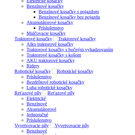
Elektrické kosačky
Benzínové kosačky
Benzínové kosačky s pojazdom
Benzínové kosačky bez pojazdu
Akumulátorové kosačky
Príslušenstvo
Mulčovacie kosačky
Traktorové kosačky
Alko traktorové kosačky
Traktorové kosačky s bočným vyhadzovaním
Traktorové kosačky s košom
AKU traktorové kosačky
Ridery
Robotické kosačky
Príslušenstvo
Bezdrôtové robotické kosačky
Luba robotické kosačky
Reťazové píly
Elektrické
Benzínové
Akumulátorové
Jednoručné
Príslušenstvo
Vyvetvovacie píly
Benzínové