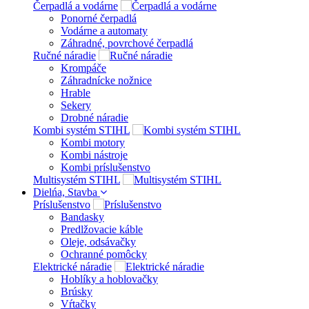
Čerpadlá a vodárne
Ponorné čerpadlá
Vodárne a automaty
Záhradné, povrchové čerpadlá
Ručné náradie
Krompáče
Záhradnícke nožnice
Hrable
Sekery
Drobné náradie
Kombi systém STIHL
Kombi motory
Kombi nástroje
Kombi príslušenstvo
Multisystém STIHL
Dielńa, Stavba
Príslušenstvo
Bandasky
Predlžovacie káble
Oleje, odsávačky
Ochranné pomôcky
Elektrické náradie
Hoblíky a hoblovačky
Brúsky
Vŕtačky