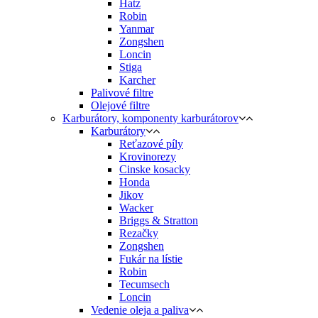
Hatz
Robin
Yanmar
Zongshen
Loncin
Stiga
Karcher
Palivové filtre
Olejové filtre
Karburátory, komponenty karburátorov
Karburátory
Reťazové píly
Krovinorezy
Cinske kosacky
Honda
Jikov
Wacker
Briggs & Stratton
Rezačky
Zongshen
Fukár na lístie
Robin
Tecumsech
Loncin
Vedenie oleja a paliva