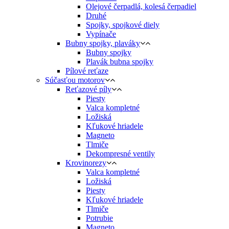
Olejové čerpadlá, kolesá čerpadiel
Druhé
Spojky, spojkové diely
Vypínače
Bubny spojky, plaváky
Bubny spojky
Plavák bubna spojky
Pílové reťaze
Súčasťou motorov
Reťazové píly
Piesty
Valca kompletné
Ložiská
Kľukové hriadele
Magneto
Tlmiče
Dekompresné ventily
Krovinorezy
Valca kompletné
Ložiská
Piesty
Kľukové hriadele
Tlmiče
Potrubie
Magneto