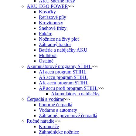
AKU snežné frézy
AKU-EGO POWER
Kosačky
Reťazové píly
Krovinorezy
Snehové frézy
Fukáre
Nožnice na živý plot
Záhradný traktor
Batérie a nabíjačky AKU
Multitool
Ostatné
Akumulátorové programy STIHL
AI accu program STIHL
AS accu program STIHL
AK accu program STIHL
AP accu profi program STIHL
Akumulátory a nabíjačky
Čerpadlá a vodárne
Ponorné čerpadlá
Vodárne a automaty
Záhradné, povrchové čerpadlá
Ručné náradie
Krompáče
Záhradnícke nožnice