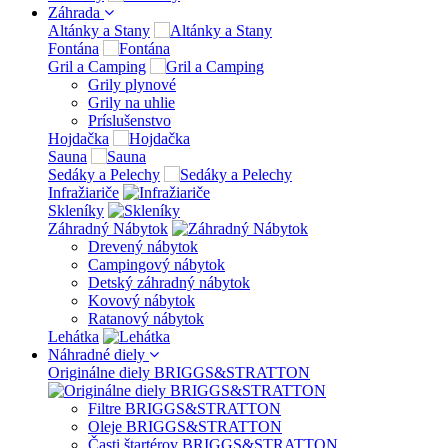
Záhrada
Altánky a Stany
Fontána
Gril a Camping
Grily plynové
Grily na uhlie
Príslušenstvo
Hojdačka
Sauna
Sedáky a Pelechy
Infražiariče
Skleníky
Záhradný Nábytok
Drevený nábytok
Campingový nábytok
Detský záhradný nábytok
Kovový nábytok
Ratanový nábytok
Lehátka
Náhradné diely
Originálne diely BRIGGS&STRATTON
Filtre BRIGGS&STRATTON
Oleje BRIGGS&STRATTON
Časti štartérov BRIGGS&STRATTON