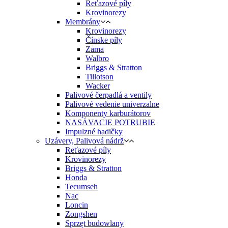
Reťazové píly
Krovinorezy
Membrány
Krovinorezy
Čínske píly
Zama
Walbro
Briggs & Stratton
Tillotson
Wacker
Palivové čerpadlá a ventily
Palivové vedenie univerzalne
Komponenty karburátorov
NASÁVACIE POTRUBIE
Impulzné hadičky
Uzávery, Palivová nádrž
Reťazové píly
Krovinorezy
Briggs & Stratton
Honda
Tecumseh
Nac
Loncin
Zongshen
Sprzęt budowlany