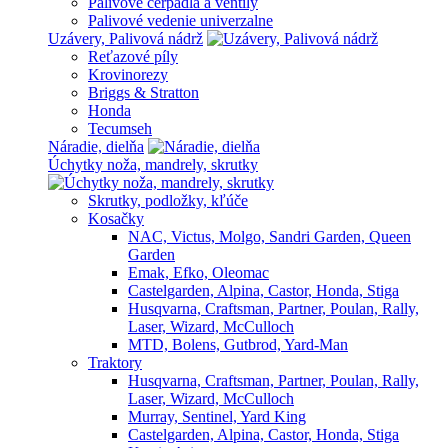
Palivové čerpadlá a ventily
Palivové vedenie univerzalne
Uzávery, Palivová nádrž
Reťazové píly
Krovinorezy
Briggs & Stratton
Honda
Tecumseh
Náradie, dielňa
Úchytky noža, mandrely, skrutky
Skrutky, podložky, kľúče
Kosačky
NAC, Victus, Molgo, Sandri Garden, Queen
Garden
Emak, Efko, Oleomac
Castelgarden, Alpina, Castor, Honda, Stiga
Husqvarna, Craftsman, Partner, Poulan, Rally,
Laser, Wizard, McCulloch
MTD, Bolens, Gutbrod, Yard-Man
Traktory
Husqvarna, Craftsman, Partner, Poulan, Rally,
Laser, Wizard, McCulloch
Murray, Sentinel, Yard King
Castelgarden, Alpina, Castor, Honda, Stiga