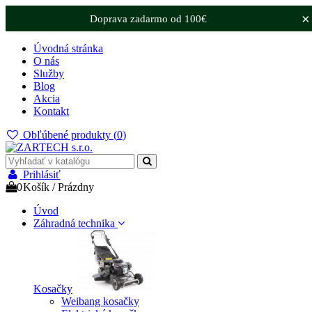
×
Doprava zadarmo od 100€
Úvodná stránka
O nás
Služby
Blog
Akcia
Kontakt
Obľúbené produkty (
0
)
Prihlásiť
0
Košík
/
Prázdny
Úvod
Záhradná technika
Kosačky
Weibang kosačky