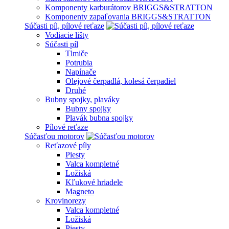
Komponenty karburátorov BRIGGS&STRATTON
Komponenty zapaľovania BRIGGS&STRATTON
Súčasti píl, pílové reťaze
Vodiacie lišty
Súčasti píl
Tlmiče
Potrubia
Napínače
Olejové čerpadlá, kolesá čerpadiel
Druhé
Bubny spojky, plaváky
Bubny spojky
Plavák bubna spojky
Pílové reťaze
Súčasťou motorov
Reťazové píly
Piesty
Valca kompletné
Ložiská
Kľukové hriadele
Magneto
Krovinorezy
Valca kompletné
Ložiská
Piesty