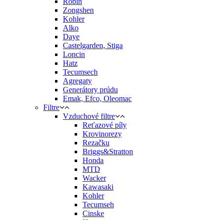
Robin
Zongshen
Kohler
Alko
Daye
Castelgarden, Stiga
Loncin
Hatz
Tecumsech
Agregaty
Generátory prúdu
Emak, Efco, Oleomac
Filtre
Vzduchové filtre
Reťazové píly
Krovinorezy
Rezačku
Briggs&Stratton
Honda
MTD
Wacker
Kawasaki
Kohler
Tecumseh
Cinske