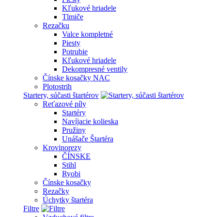
Kľukové hriadele
Tlmiče
Rezačku
Valce kompletné
Piesty
Potrubie
Kľukové hriadele
Dekompresné ventily
Čínske kosačky NAC
Plotostrih
Startery, súčasti štartérov
Reťazové píly
Startéry
Navíjacie kolieska
Pružiny
Unášače Štartéra
Krovinorezy
ČÍNSKE
Stihl
Ryobi
Čínske kosačky
Rezačky
Úchytky štartéra
Filtre