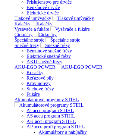
Príslušenstvo pre drviče
Benzínové drviče
Elektrické drviče
Tlakové umývačky
Kálačky
Vysávače a fukáre
Cirkuláry
Špeciálne stroje
Snežné frézy
Benzínové snežné frézy
Elektrické snežné frézy
AKU snežné frézy
AKU-EGO POWER
Kosačky
Reťazové píly
Krovinorezy
Snehové frézy
Fukáre
Akumulátorové programy STIHL
AI accu program STIHL
AS accu program STIHL
AK accu program STIHL
AP accu profi program STIHL
Akumulátory a nabíjačky