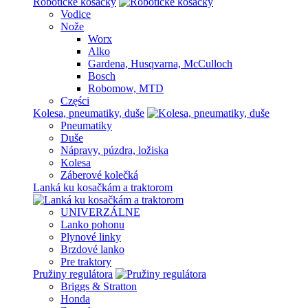
Robotické kosačky
Vodice
Nože
Worx
Alko
Gardena, Husqvarna, McCulloch
Bosch
Robomow, MTD
Części
Kolesa, pneumatiky, duše
Pneumatiky
Duše
Nápravy, púzdra, ložiska
Kolesa
Záberové kolečká
Lanká ku kosačkám a traktorom
UNIVERZÁLNE
Lanko pohonu
Plynové linky
Brzdové lanko
Pre traktory
Pružiny regulátora
Briggs & Stratton
Honda