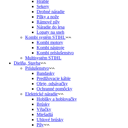
Hrable
Sekery
Drobné náradie
Pílky a nože
Rámové píly
Náradie do lesa
Lopaty na sneh
Kombi systém STIHL
Kombi motory
Kombi nástroje
Kombi príslušenstvo
Multisystém STIHL
Dielňa, Stavba
Príslušenstvo
Bandasky
Predlžovacie káble
Oleje, odsávačky
Ochranné pomôcky
Elektrické náradie
Hoblíky a hoblovačky
Brúsky
Vŕtačky
Miešadlá
Uhlové brúsky
Píly