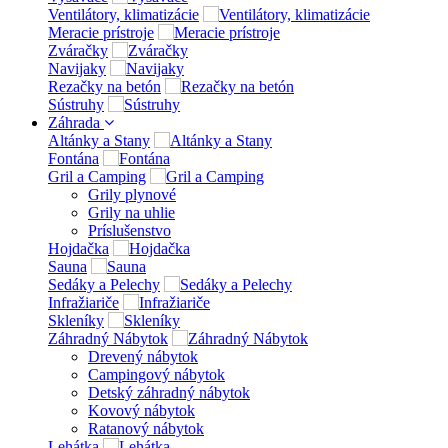
Ventilátory, klimatizácie
Meracie prístroje
Zváračky
Navijaky
Rezačky na betón
Sústruhy
Záhrada
Altánky a Stany
Fontána
Gril a Camping
Grily plynové
Grily na uhlie
Príslušenstvo
Hojdačka
Sauna
Sedáky a Pelechy
Infražiariče
Skleníky
Záhradný Nábytok
Drevený nábytok
Campingový nábytok
Detský záhradný nábytok
Kovový nábytok
Ratanový nábytok
Lehátka