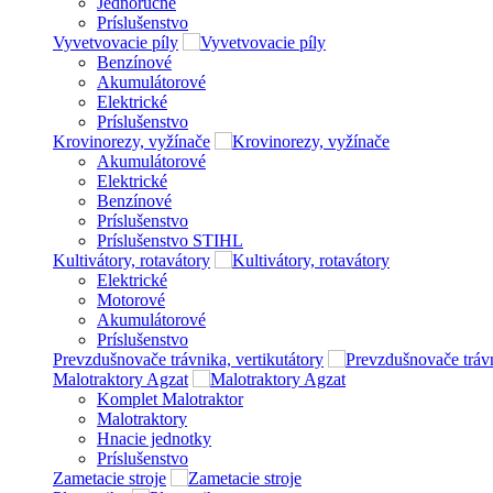
Jednoručné
Príslušenstvo
Vyvetvovacie píly
Benzínové
Akumulátorové
Elektrické
Príslušenstvo
Krovinorezy, vyžínače
Akumulátorové
Elektrické
Benzínové
Príslušenstvo
Príslušenstvo STIHL
Kultivátory, rotavátory
Elektrické
Motorové
Akumulátorové
Príslušenstvo
Prevzdušnovače trávnika, vertikutátory
Malotraktory Agzat
Komplet Malotraktor
Malotraktory
Hnacie jednotky
Príslušenstvo
Zametacie stroje