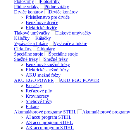
Plotostrihy
Pôdne vrtáky
Drviče konárov
Príslušenstvo pre drviče
Benzínové drviče
Elektrické drviče
Tlakové umývačky
Kálačky
Vysávače a fukáre
Cirkuláry
Špeciálne stroje
Snežné frézy
Benzínové snežné frézy
Elektrické snežné frézy
AKU snežné frézy
AKU-EGO POWER
Kosačky
Reťazové píly
Krovinorezy
Snehové frézy
Fukáre
Akumulátorové programy STIHL
AI accu program STIHL
AS accu program STIHL
AK accu program STIHL