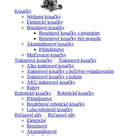
Kosačky
Weibang kosačky
Elektrické kosačky
Benzínové kosačky
Benzínové kosačky s pojazdom
Benzínové kosačky bez pojazdu
Akumulátorové kosačky
Príslušenstvo
Mulčovacie kosačky
Traktorové kosačky
Alko traktorové kosačky
Traktorové kosačky s bočným vyhadzovaním
Traktorové kosačky s košom
AKU traktorové kosačky
Ridery
Robotické kosačky
Príslušenstvo
Bezdrôtové robotické kosačky
Luba robotické kosačky
Reťazové píly
Elektrické
Benzínové
Akumulátorové