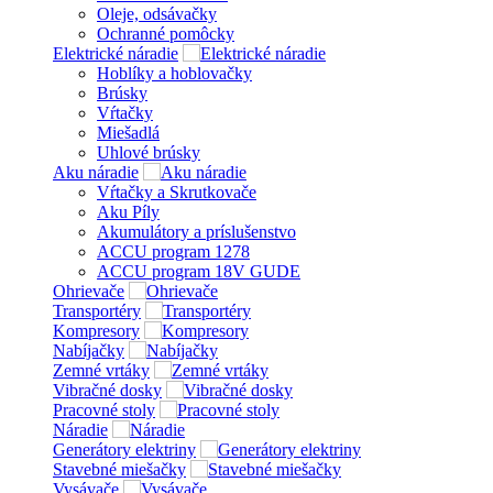
Oleje, odsávačky
Ochranné pomôcky
Elektrické náradie
Hoblíky a hoblovačky
Brúsky
Vŕtačky
Miešadlá
Uhlové brúsky
Aku náradie
Vŕtačky a Skrutkovače
Aku Píly
Akumulátory a príslušenstvo
ACCU program 1278
ACCU program 18V GUDE
Ohrievače
Transportéry
Kompresory
Nabíjačky
Zemné vrtáky
Vibračné dosky
Pracovné stoly
Náradie
Generátory elektriny
Stavebné miešačky
Vysávače