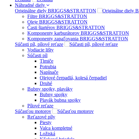
Náhradné diely
Originálne diely BRIGGS&STRATTON
Filtre BRIGGS&STRATTON
Oleje BRIGGS&STRATTON
Časti štartérov BRIGGS&STRATTON
Komponenty karburátorov BRIGGS&STRATTON
Komponenty zapaľovania BRIGGS&STRATTON
Súčasti píl, pílové reťaze
Vodiacie lišty
Súčasti píl
Tlmiče
Potrubia
Napínače
Olejové čerpadlá, kolesá čerpadiel
Druhé
Bubny spojky, plaváky
Bubny spojky
Plavák bubna spojky
Pílové reťaze
Súčasťou motorov
Reťazové píly
Piesty
Valca kompletné
Ložiská