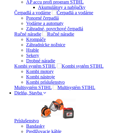
AP accu profi program STIHL
Akumulátory a nabíjačky
Čerpadlá a vodárne
Ponorné čerpadlá
Vodárne a automaty
Záhradné, povrchové čerpadlá
Ručné náradie
Krompáče
Záhradnícke nožnice
Hrable
Sekery
Drobné náradie
Kombi systém STIHL
Kombi motory
Kombi nástroje
Kombi príslušenstvo
Multisystém STIHL
Dielńa, Stavba
Príslušenstvo
Bandasky
Predlžovacie káble