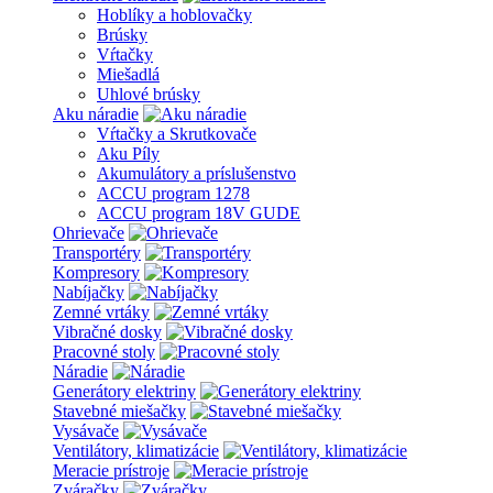
Hoblíky a hoblovačky
Brúsky
Vŕtačky
Miešadlá
Uhlové brúsky
Aku náradie
Vŕtačky a Skrutkovače
Aku Píly
Akumulátory a príslušenstvo
ACCU program 1278
ACCU program 18V GUDE
Ohrievače
Transportéry
Kompresory
Nabíjačky
Zemné vrtáky
Vibračné dosky
Pracovné stoly
Náradie
Generátory elektriny
Stavebné miešačky
Vysávače
Ventilátory, klimatizácie
Meracie prístroje
Zváračky