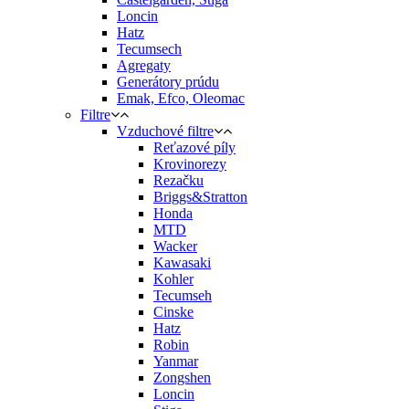
Loncin
Hatz
Tecumsech
Agregaty
Generátory prúdu
Emak, Efco, Oleomac
Filtre
Vzduchové filtre
Reťazové píly
Krovinorezy
Rezačku
Briggs&Stratton
Honda
MTD
Wacker
Kawasaki
Kohler
Tecumseh
Cinske
Hatz
Robin
Yanmar
Zongshen
Loncin