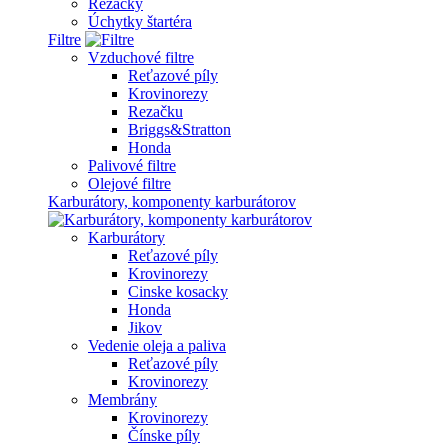
Rezačky
Úchytky štartéra
Filtre
Vzduchové filtre
Reťazové píly
Krovinorezy
Rezačku
Briggs&Stratton
Honda
Palivové filtre
Olejové filtre
Karburátory, komponenty karburátorov
Karburátory
Reťazové píly
Krovinorezy
Cinske kosacky
Honda
Jikov
Vedenie oleja a paliva
Reťazové píly
Krovinorezy
Membrány
Krovinorezy
Čínske píly