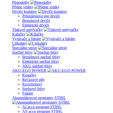
Plotostrihy
Pôdne vrtáky
Drviče konárov
Príslušenstvo pre drviče
Benzínové drviče
Elektrické drviče
Tlakové umývačky
Kálačky
Vysávače a fukáre
Cirkuláry
Špeciálne stroje
Snežné frézy
Benzínové snežné frézy
Elektrické snežné frézy
AKU snežné frézy
AKU-EGO POWER
Kosačky
Reťazové píly
Krovinorezy
Snehové frézy
Fukáre
Akumulátorové programy STIHL
AI accu program STIHL
AS accu program STIHL