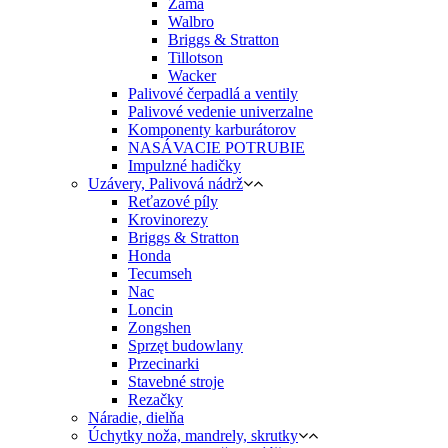
Zama
Walbro
Briggs & Stratton
Tillotson
Wacker
Palivové čerpadlá a ventily
Palivové vedenie univerzalne
Komponenty karburátorov
NASÁVACIE POTRUBIE
Impulzné hadičky
Uzávery, Palivová nádrž
Reťazové píly
Krovinorezy
Briggs & Stratton
Honda
Tecumseh
Nac
Loncin
Zongshen
Sprzęt budowlany
Przecinarki
Stavebné stroje
Rezačky
Náradie, dielňa
Úchytky noža, mandrely, skrutky