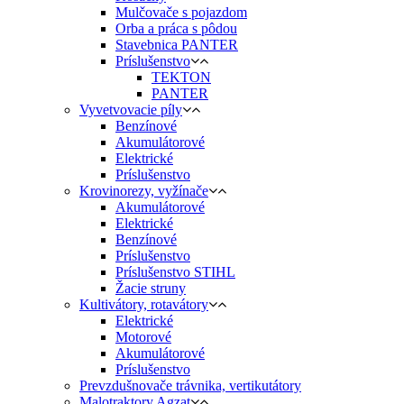
Mulčovače s pojazdom
Orba a práca s pôdou
Stavebnica PANTER
Príslušenstvo
TEKTON
PANTER
Vyvetvovacie píly
Benzínové
Akumulátorové
Elektrické
Príslušenstvo
Krovinorezy, vyžínače
Akumulátorové
Elektrické
Benzínové
Príslušenstvo
Príslušenstvo STIHL
Žacie struny
Kultivátory, rotavátory
Elektrické
Motorové
Akumulátorové
Príslušenstvo
Prevzdušnovače trávnika, vertikutátory
Malotraktory Agzat