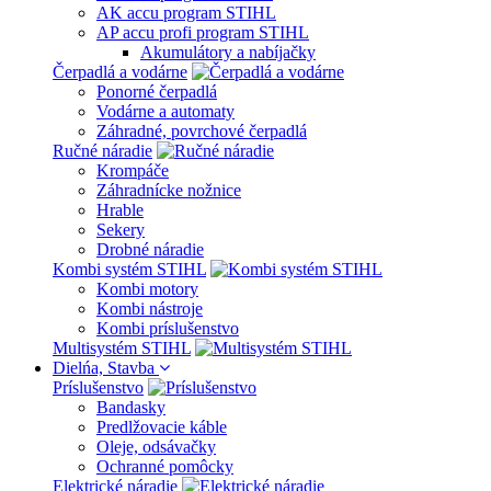
AK accu program STIHL
AP accu profi program STIHL
Akumulátory a nabíjačky
Čerpadlá a vodárne
Ponorné čerpadlá
Vodárne a automaty
Záhradné, povrchové čerpadlá
Ručné náradie
Krompáče
Záhradnícke nožnice
Hrable
Sekery
Drobné náradie
Kombi systém STIHL
Kombi motory
Kombi nástroje
Kombi príslušenstvo
Multisystém STIHL
Dielńa, Stavba
Príslušenstvo
Bandasky
Predlžovacie káble
Oleje, odsávačky
Ochranné pomôcky
Elektrické náradie