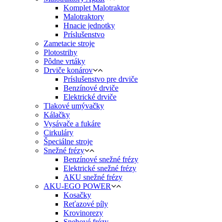
Komplet Malotraktor
Malotraktory
Hnacie jednotky
Príslušenstvo
Zametacie stroje
Plotostrihy
Pôdne vrtáky
Drviče konárov
Príslušenstvo pre drviče
Benzínové drviče
Elektrické drviče
Tlakové umývačky
Kálačky
Vysávače a fukáre
Cirkuláry
Špeciálne stroje
Snežné frézy
Benzínové snežné frézy
Elektrické snežné frézy
AKU snežné frézy
AKU-EGO POWER
Kosačky
Reťazové píly
Krovinorezy
Snehové frézy