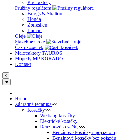
Pre traktory
Pružiny regulátora
Briggs & Stratton
Honda
Zongshen
Loncin
Oleje
Stavebné stroje
Časti kosačiek
Malotraktory TAUROS
Mopedy MP KORADO
Kontakt
Home
Záhradná technika
Kosačky
Weibang kosačky
Elektrické kosačky
Benzínové kosačky
Benzínové kosačky s pojazdom
Benzínové kosačky bez pojazdu