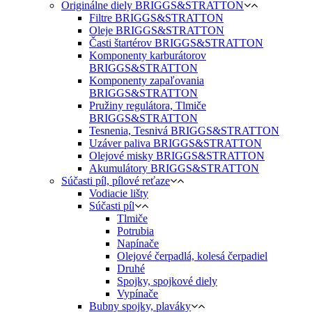
Originálne diely BRIGGS&STRATTON
Filtre BRIGGS&STRATTON
Oleje BRIGGS&STRATTON
Časti štartérov BRIGGS&STRATTON
Komponenty karburátorov
BRIGGS&STRATTON
Komponenty zapaľovania
BRIGGS&STRATTON
Pružiny regulátora, Tlmiče
BRIGGS&STRATTON
Tesnenia, Tesnivá BRIGGS&STRATTON
Uzáver paliva BRIGGS&STRATTON
Olejové misky BRIGGS&STRATTON
Akumulátory BRIGGS&STRATTON
Súčasti píl, pílové reťaze
Vodiacie lišty
Súčasti píl
Tlmiče
Potrubia
Napínače
Olejové čerpadlá, kolesá čerpadiel
Druhé
Spojky, spojkové diely
Vypínače
Bubny spojky, plaváky