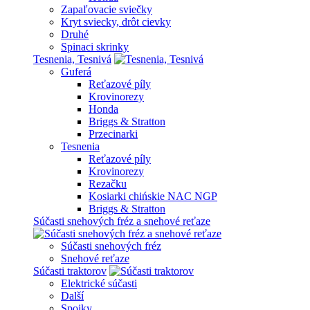
Zapaľovacie sviečky
Kryt sviecky, drôt cievky
Druhé
Spinaci skrinky
Tesnenia, Tesnivá
Guferá
Reťazové píly
Krovinorezy
Honda
Briggs & Stratton
Przecinarki
Tesnenia
Reťazové píly
Krovinorezy
Rezačku
Kosiarki chińskie NAC NGP
Briggs & Stratton
Súčasti snehových fréz a snehové reťaze
Súčasti snehových fréz
Snehové reťaze
Súčasti traktorov
Elektrické súčasti
Další
Spojky