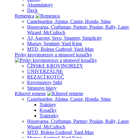
Akumulatory
Deck
Remenica
Castelgarden, Alpina, Castor, Honda, Stiga
Husqvarna, Craftsman, Partner, Poulan, Rally, Laser,
Wizard, McCulloch
AJ, Agrojet, Seco, Snapper, Simplicity
Murray, Sentinel, Yard King
MTD, Bolens Gutbrod, Yard-Man
Prvky krovinorezov a strunové kosačky
ČÍNSKE KROVINOREZY
UNIVERZÁLNE
REZACÍ KOTÚČ
Krovinorezy Stihl
Strunove hlavy
Klinové remene
Castelgarden, Alpina, Castor, Honda, Stiga
Traktory
Kosačky
Traktorky
Husqvarna, Craftsman, Partner, Poulan, Rally, Laser,
Wizard, McCulloch
MTD, Bolens Gutbrod, Yard-Man
Murray, Sentinel, Yard King