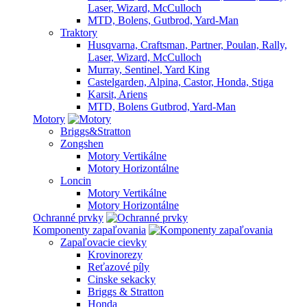
Laser, Wizard, McCulloch
MTD, Bolens, Gutbrod, Yard-Man
Traktory
Husqvarna, Craftsman, Partner, Poulan, Rally,
Laser, Wizard, McCulloch
Murray, Sentinel, Yard King
Castelgarden, Alpina, Castor, Honda, Stiga
Karsit, Ariens
MTD, Bolens Gutbrod, Yard-Man
Motory
Briggs&Stratton
Zongshen
Motory Vertikálne
Motory Horizontálne
Loncin
Motory Vertikálne
Motory Horizontálne
Ochranné prvky
Komponenty zapaľovania
Zapaľovacie cievky
Krovinorezy
Reťazové píly
Cinske sekacky
Briggs & Stratton
Honda