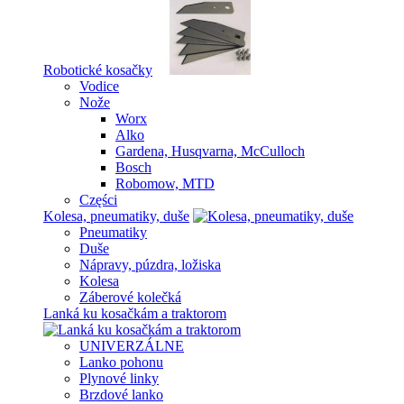
Robotické kosačky
Vodice
Nože
Worx
Alko
Gardena, Husqvarna, McCulloch
Bosch
Robomow, MTD
Części
Kolesa, pneumatiky, duše
Pneumatiky
Duše
Nápravy, púzdra, ložiska
Kolesa
Záberové kolečká
Lanká ku kosačkám a traktorom
UNIVERZÁLNE
Lanko pohonu
Plynové linky
Brzdové lanko