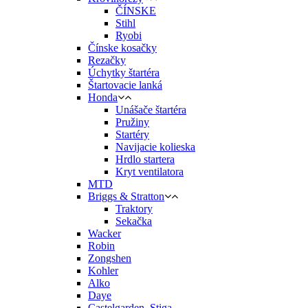
ČÍNSKE
Stihl
Ryobi
Čínske kosačky
Rezačky
Úchytky štartéra
Štartovacie lanká
Honda
Unášače štartéra
Pružiny
Startéry
Navijacie kolieska
Hrdlo startera
Kryt ventilatora
MTD
Briggs & Stratton
Traktory
Sekačka
Wacker
Robin
Zongshen
Kohler
Alko
Daye
Castelgarden, Stiga