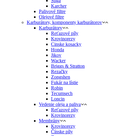
Stiga
Karcher
Palivové filtre
Olejové filtre
Karburátory, komponenty karburátorov
Karburátory
Reťazové píly
Krovinorezy
Cinske kosacky
Honda
Jikov
Wacker
Briggs & Stratton
Rezačky
Zongshen
Fukár na lístie
Robin
Tecumsech
Loncin
Vedenie oleja a paliva
Reťazové píly
Krovinorezy
Membrány
Krovinorezy
Čínske píly