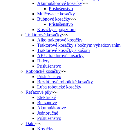
Akumulátorové kosačky
Príslušenstvo
Mulčovacie kosačky
Bubnové kosačky
Príslušenstvo
Kosačky s pojazdom
Traktorové kosačky
Alko traktorové kosačky
Traktorové kosačky s bočným vyhadzovaním
Traktorové kosačky s košom
AKU traktorové kosačky
Ridery
Príslušenstvo
Robotické kosačky
Príslušenstvo
Bezdrôtové robotické kosačky
Luba robotické kosačky
Reťazové píly
Elektrické
Benzínové
Akumulátorové
Jednoručné
Príslušenstvo
Dakr
Kosačky