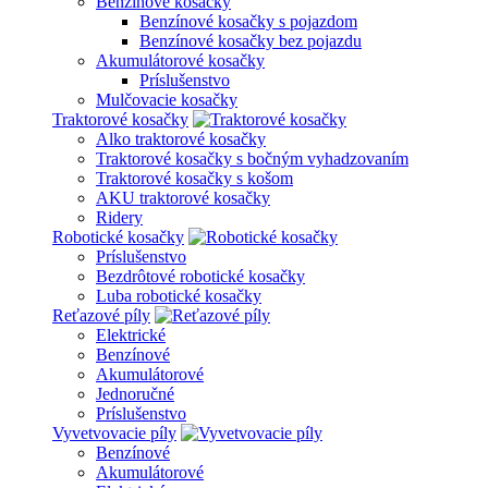
Benzínové kosačky
Benzínové kosačky s pojazdom
Benzínové kosačky bez pojazdu
Akumulátorové kosačky
Príslušenstvo
Mulčovacie kosačky
Traktorové kosačky
Alko traktorové kosačky
Traktorové kosačky s bočným vyhadzovaním
Traktorové kosačky s košom
AKU traktorové kosačky
Ridery
Robotické kosačky
Príslušenstvo
Bezdrôtové robotické kosačky
Luba robotické kosačky
Reťazové píly
Elektrické
Benzínové
Akumulátorové
Jednoručné
Príslušenstvo
Vyvetvovacie píly
Benzínové
Akumulátorové