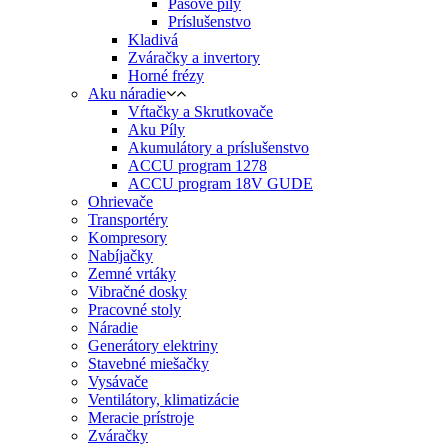
Pásové píly
Príslušenstvo
Kladivá
Zváračky a invertory
Horné frézy
Aku náradie
Vŕtačky a Skrutkovače
Aku Píly
Akumulátory a príslušenstvo
ACCU program 1278
ACCU program 18V GUDE
Ohrievače
Transportéry
Kompresory
Nabíjačky
Zemné vrtáky
Vibračné dosky
Pracovné stoly
Náradie
Generátory elektriny
Stavebné miešačky
Vysávače
Ventilátory, klimatizácie
Meracie prístroje
Zváračky