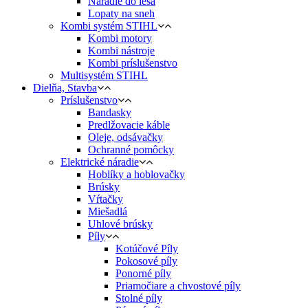
Náradie do lesa
Lopaty na sneh
Kombi systém STIHL
Kombi motory
Kombi nástroje
Kombi príslušenstvo
Multisystém STIHL
Dielňa, Stavba
Príslušenstvo
Bandasky
Predlžovacie káble
Oleje, odsávačky
Ochranné pomôcky
Elektrické náradie
Hoblíky a hoblovačky
Brúsky
Vŕtačky
Miešadlá
Uhlové brúsky
Píly
Kotúčové Píly
Pokosové píly
Ponorné píly
Priamočiare a chvostové píly
Stolné píly