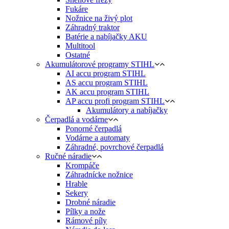
Fukáre
Nožnice na živý plot
Záhradný traktor
Batérie a nabíjačky AKU
Multitool
Ostatné
Akumulátorové programy STIHL
AI accu program STIHL
AS accu program STIHL
AK accu program STIHL
AP accu profi program STIHL
Akumulátory a nabíjačky
Čerpadlá a vodárne
Ponorné čerpadlá
Vodárne a automaty
Záhradné, povrchové čerpadlá
Ručné náradie
Krompáče
Záhradnícke nožnice
Hrable
Sekery
Drobné náradie
Pílky a nože
Rámové píly