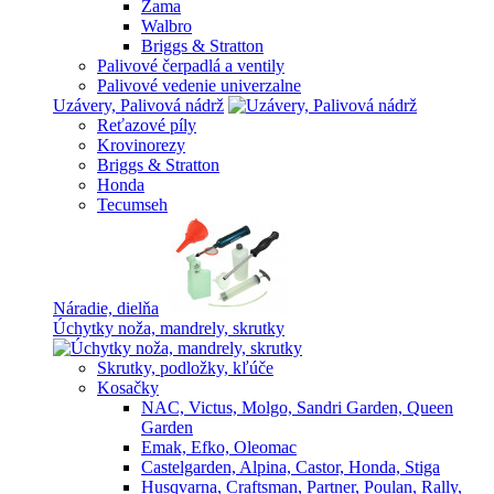
Zama
Walbro
Briggs & Stratton
Palivové čerpadlá a ventily
Palivové vedenie univerzalne
Uzávery, Palivová nádrž
Reťazové píly
Krovinorezy
Briggs & Stratton
Honda
Tecumseh
Náradie, dielňa
Úchytky noža, mandrely, skrutky
Skrutky, podložky, kľúče
Kosačky
NAC, Victus, Molgo, Sandri Garden, Queen
Garden
Emak, Efko, Oleomac
Castelgarden, Alpina, Castor, Honda, Stiga
Husqvarna, Craftsman, Partner, Poulan, Rally,