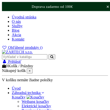
×
Doprava zadarmo od 100€
Úvodná stránka
O nás
Služby
Blog
Akcia
Kontakt
Obľúbené produkty (
)
Prihlásiť
0
Košík
/
Prázdny
Nákupný košík
×
V košíku nemáte žiadne položky
Úvod
Záhradná technika
Kosačky
Weibang kosačky
Elektrické kosačky