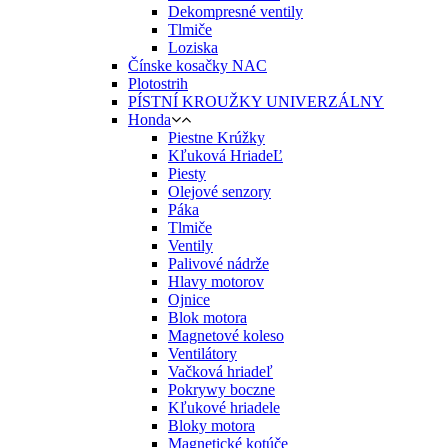
Dekompresné ventily
Tlmiče
Loziska
Čínske kosačky NAC
Plotostrih
PÍSTNÍ KROUŽKY UNIVERZÁLNY
Honda
Piestne Krúžky
Kľuková HriadeĽ
Piesty
Olejové senzory
Páka
Tlmiče
Ventily
Palivové nádrže
Hlavy motorov
Ojnice
Blok motora
Magnetové koleso
Ventilátory
Vačková hriadeľ
Pokrywy boczne
Kľukové hriadele
Bloky motora
Magnetické kotúče