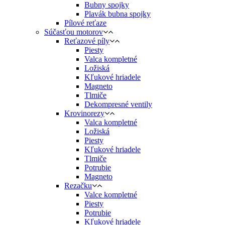
Bubny spojky
Plavák bubna spojky
Pílové reťaze
Súčasťou motorov
Reťazové píly
Piesty
Valca kompletné
Ložiská
Kľukové hriadele
Magneto
Tlmiče
Dekompresné ventily
Krovinorezy
Valca kompletné
Ložiská
Piesty
Kľukové hriadele
Tlmiče
Potrubie
Magneto
Rezačku
Valce kompletné
Piesty
Potrubie
Kľukové hriadele