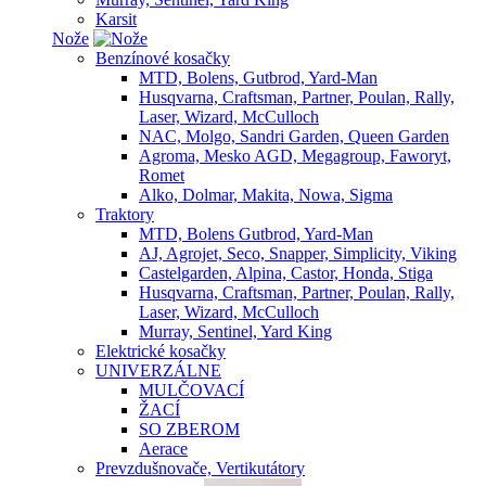
Karsit
Nože
Benzínové kosačky
MTD, Bolens, Gutbrod, Yard-Man
Husqvarna, Craftsman, Partner, Poulan, Rally,
Laser, Wizard, McCulloch
NAC, Molgo, Sandri Garden, Queen Garden
Agroma, Mesko AGD, Megagroup, Faworyt,
Romet
Alko, Dolmar, Makita, Nowa, Sigma
Traktory
MTD, Bolens Gutbrod, Yard-Man
AJ, Agrojet, Seco, Snapper, Simplicity, Viking
Castelgarden, Alpina, Castor, Honda, Stiga
Husqvarna, Craftsman, Partner, Poulan, Rally,
Laser, Wizard, McCulloch
Murray, Sentinel, Yard King
Elektrické kosačky
UNIVERZÁLNE
MULČOVACÍ
ŽACÍ
SO ZBEROM
Aerace
Prevzdušnovače, Vertikutátory