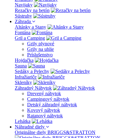
Navijaky
Rezačky na betón
Sústruhy
Záhrada
Altánky a Stany
Fontána
Gril a Camping
Grily plynové
Grily na uhlie
Príslušenstvo
Hojdačka
Sauna
Sedáky a Pelechy
Infražiariče
Skleníky
Záhradný Nábytok
Drevený nábytok
Campingový nábytok
Detský záhradný nábytok
Kovový nábytok
Ratanový nábytok
Lehátka
Náhradné diely
Originálne diely BRIGGS&STRATTON