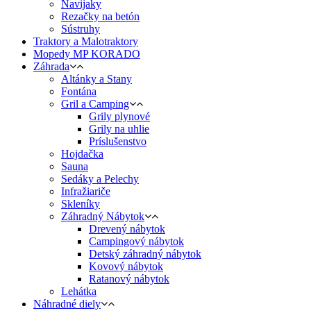
Navijaky
Rezačky na betón
Sústruhy
Traktory a Malotraktory
Mopedy MP KORADO
Záhrada
Altánky a Stany
Fontána
Gril a Camping
Grily plynové
Grily na uhlie
Príslušenstvo
Hojdačka
Sauna
Sedáky a Pelechy
Infražiariče
Skleníky
Záhradný Nábytok
Drevený nábytok
Campingový nábytok
Detský záhradný nábytok
Kovový nábytok
Ratanový nábytok
Lehátka
Náhradné diely