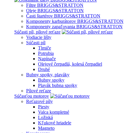
Filtre BRIGGS&STRATTON
Oleje BRIGGS&STRATTON
Časti štartérov BRIGGS&STRATTON
Komponenty karburátorov BRIGGS&STRATTON
Komponenty zapaľovania BRIGGS&STRATTON
Súčasti píl, pílové reťaze
Vodiacie lišty
Súčasti píl
Tlmiče
Potrubia
Napínače
Olejové čerpadlá, kolesá čerpadiel
Druhé
Bubny spojky, plaváky
Bubny spojky
Plavák bubna spojky
Pílové reťaze
Súčasťou motorov
Reťazové píly
Piesty
Valca kompletné
Ložiská
Kľukové hriadele
Magneto