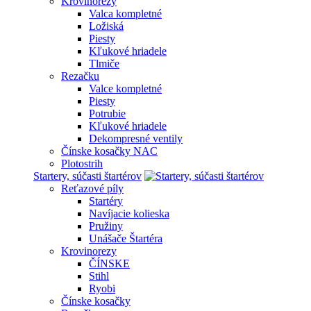
Krovinorezy
Valca kompletné
Ložiská
Piesty
Kľukové hriadele
Tlmiče
Rezačku
Valce kompletné
Piesty
Potrubie
Kľukové hriadele
Dekompresné ventily
Čínske kosačky NAC
Plotostrih
Startery, súčasti štartérov
Reťazové píly
Startéry
Navíjacie kolieska
Pružiny
Unášače Štartéra
Krovinorezy
ČÍNSKE
Stihl
Ryobi
Čínske kosačky