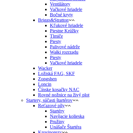
Ventilátory
Vačkové hriadele
Bočné kryty
Briggs&Stratton
Kľukové hriadele
Piestne Krúžky
Tlmiče
Piesty
Palivové nádrže
Wałki rozrządu
Piesty
Vačkové hriadele
Wacker
Ložiská FAG, SKF
Zongshen
Loncin
Čínske kosačky NAC
Rovné nožnice na živý plot
Startery, súčasti štartérov
Reťazové píly
Startéry
Navíjacie kolieska
Pružiny
Unášače Štartéra
Krovinorezy