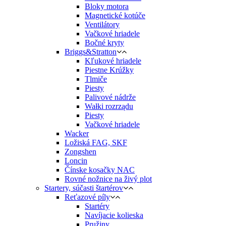
Bloky motora
Magnetické kotúče
Ventilátory
Vačkové hriadele
Bočné kryty
Briggs&Stratton
Kľukové hriadele
Piestne Krúžky
Tlmiče
Piesty
Palivové nádrže
Wałki rozrządu
Piesty
Vačkové hriadele
Wacker
Ložiská FAG, SKF
Zongshen
Loncin
Čínske kosačky NAC
Rovné nožnice na živý plot
Startery, súčasti štartérov
Reťazové píly
Startéry
Navíjacie kolieska
Pružiny