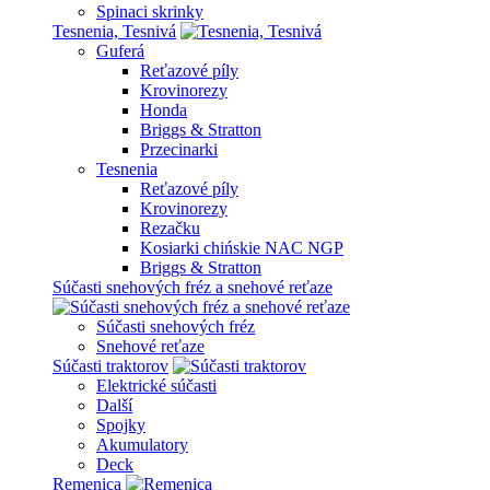
Spinaci skrinky
Tesnenia, Tesnivá
Guferá
Reťazové píly
Krovinorezy
Honda
Briggs & Stratton
Przecinarki
Tesnenia
Reťazové píly
Krovinorezy
Rezačku
Kosiarki chińskie NAC NGP
Briggs & Stratton
Súčasti snehových fréz a snehové reťaze
Súčasti snehových fréz
Snehové reťaze
Súčasti traktorov
Elektrické súčasti
Další
Spojky
Akumulatory
Deck
Remenica