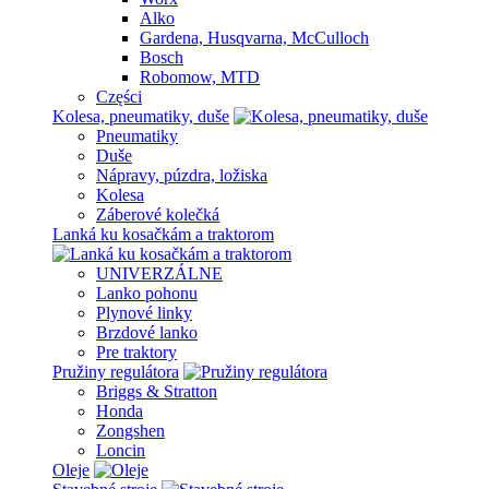
Alko
Gardena, Husqvarna, McCulloch
Bosch
Robomow, MTD
Części
Kolesa, pneumatiky, duše
Pneumatiky
Duše
Nápravy, púzdra, ložiska
Kolesa
Záberové kolečká
Lanká ku kosačkám a traktorom
UNIVERZÁLNE
Lanko pohonu
Plynové linky
Brzdové lanko
Pre traktory
Pružiny regulátora
Briggs & Stratton
Honda
Zongshen
Loncin
Oleje