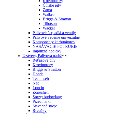
Krovinorezy
Čínske píly
Zama
Walbro
Briggs & Stratton
Tillotson
Wacker
Palivové čerpadlá a ventily
Palivové vedenie univerzalne
Komponenty karburátorov
NASÁVACIE POTRUBIE
Impulzné hadičky
Uzávery, Palivová nádrž
Reťazové píly
Krovinorezy
Briggs & Stratton
Honda
Tecumseh
Nac
Loncin
Zongshen
Sprzęt budowlany
Przecinarki
Stavebné stroje
Rezačky