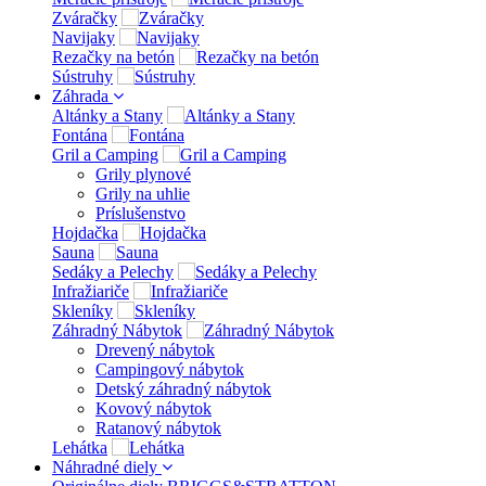
Zváračky
Navijaky
Rezačky na betón
Sústruhy
Záhrada
Altánky a Stany
Fontána
Gril a Camping
Grily plynové
Grily na uhlie
Príslušenstvo
Hojdačka
Sauna
Sedáky a Pelechy
Infražiariče
Skleníky
Záhradný Nábytok
Drevený nábytok
Campingový nábytok
Detský záhradný nábytok
Kovový nábytok
Ratanový nábytok
Lehátka
Náhradné diely