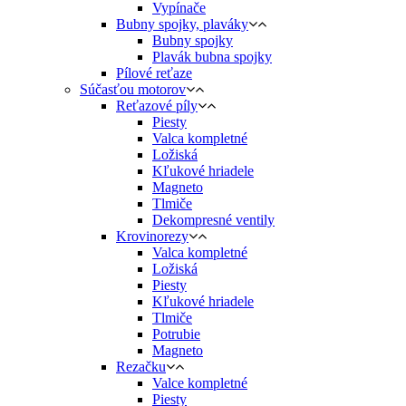
Vypínače
Bubny spojky, plaváky
Bubny spojky
Plavák bubna spojky
Pílové reťaze
Súčasťou motorov
Reťazové píly
Piesty
Valca kompletné
Ložiská
Kľukové hriadele
Magneto
Tlmiče
Dekompresné ventily
Krovinorezy
Valca kompletné
Ložiská
Piesty
Kľukové hriadele
Tlmiče
Potrubie
Magneto
Rezačku
Valce kompletné
Piesty