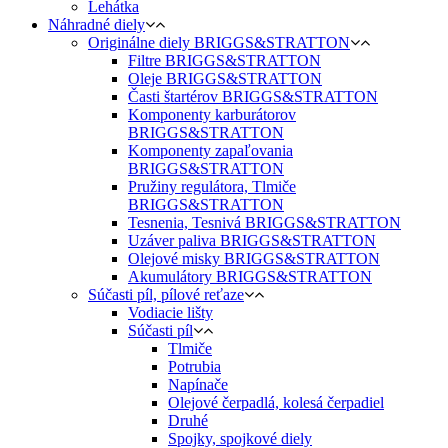
Lehátka
Náhradné diely
Originálne diely BRIGGS&STRATTON
Filtre BRIGGS&STRATTON
Oleje BRIGGS&STRATTON
Časti štartérov BRIGGS&STRATTON
Komponenty karburátorov
BRIGGS&STRATTON
Komponenty zapaľovania
BRIGGS&STRATTON
Pružiny regulátora, Tlmiče
BRIGGS&STRATTON
Tesnenia, Tesnivá BRIGGS&STRATTON
Uzáver paliva BRIGGS&STRATTON
Olejové misky BRIGGS&STRATTON
Akumulátory BRIGGS&STRATTON
Súčasti píl, pílové reťaze
Vodiacie lišty
Súčasti píl
Tlmiče
Potrubia
Napínače
Olejové čerpadlá, kolesá čerpadiel
Druhé
Spojky, spojkové diely