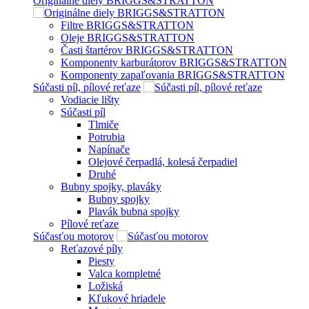
Originálne diely BRIGGS&STRATTON
Filtre BRIGGS&STRATTON
Oleje BRIGGS&STRATTON
Časti štartérov BRIGGS&STRATTON
Komponenty karburátorov BRIGGS&STRATTON
Komponenty zapaľovania BRIGGS&STRATTON
Súčasti píl, pílové reťaze
Vodiacie lišty
Súčasti píl
Tlmiče
Potrubia
Napínače
Olejové čerpadlá, kolesá čerpadiel
Druhé
Bubny spojky, plaváky
Bubny spojky
Plavák bubna spojky
Pílové reťaze
Súčasťou motorov
Reťazové píly
Piesty
Valca kompletné
Ložiská
Kľukové hriadele