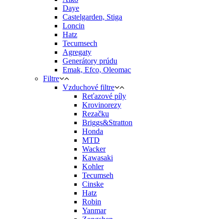
Daye
Castelgarden, Stiga
Loncin
Hatz
Tecumsech
Agregaty
Generátory prúdu
Emak, Efco, Oleomac
Filtre
Vzduchové filtre
Reťazové píly
Krovinorezy
Rezačku
Briggs&Stratton
Honda
MTD
Wacker
Kawasaki
Kohler
Tecumseh
Cinske
Hatz
Robin
Yanmar