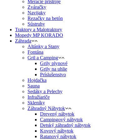
Meracie prístroje
Zváračky
Navijaky
Rezačky na betón
Sústruhy
Traktory a Malotraktory
Mopedy MP KORADO
Záhrada
Altánky a Stany
Fontána
Gril a Camping
Grily plynové
Grily na uhlie
Príslušenstvo
Hojdačka
Sauna
Sedáky a Pelechy
Infražiariče
Skleníky
Záhradný Nábytok
Drevený nábytok
Campingový nábytok
Detský záhradný nábytok
Kovový nábytok
Ratanový nábytok