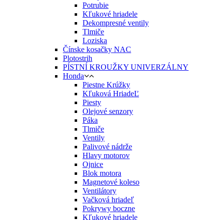
Potrubie
Kľukové hriadele
Dekompresné ventily
Tlmiče
Loziska
Čínske kosačky NAC
Plotostrih
PÍSTNÍ KROUŽKY UNIVERZÁLNY
Honda
Piestne Krúžky
Kľuková HriadeĽ
Piesty
Olejové senzory
Páka
Tlmiče
Ventily
Palivové nádrže
Hlavy motorov
Ojnice
Blok motora
Magnetové koleso
Ventilátory
Vačková hriadeľ
Pokrywy boczne
Kľukové hriadele