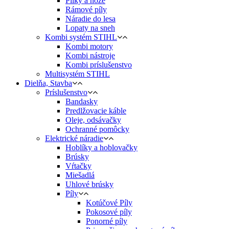
Pílky a nože
Rámové píly
Náradie do lesa
Lopaty na sneh
Kombi systém STIHL
Kombi motory
Kombi nástroje
Kombi príslušenstvo
Multisystém STIHL
Dielňa, Stavba
Príslušenstvo
Bandasky
Predlžovacie káble
Oleje, odsávačky
Ochranné pomôcky
Elektrické náradie
Hoblíky a hoblovačky
Brúsky
Vŕtačky
Miešadlá
Uhlové brúsky
Píly
Kotúčové Píly
Pokosové píly
Ponorné píly