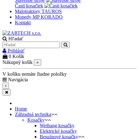
Stavebné stroje
Časti kosačiek
Malotraktory TAUROS
Mopedy MP KORADO
Kontakt
Hľadať
Prihlásiť
0
Košík
Nákupný košík
×
V košíku nemáte žiadne položky
Navigácia
Home
Záhradná technika
Kosačky
Weibang kosačky
Elektrické kosačky
Benzínové kosačky