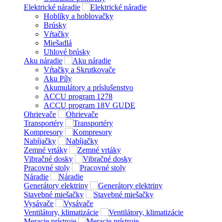
Elektrické náradie
Hoblíky a hoblovačky
Brúsky
Vŕtačky
Miešadlá
Uhlové brúsky
Aku náradie
Vŕtačky a Skrutkovače
Aku Píly
Akumulátory a príslušenstvo
ACCU program 1278
ACCU program 18V GUDE
Ohrievače
Transportéry
Kompresory
Nabíjačky
Zemné vrtáky
Vibračné dosky
Pracovné stoly
Náradie
Generátory elektriny
Stavebné miešačky
Vysávače
Ventilátory, klimatizácie
Meracie prístroje