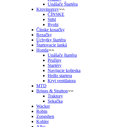
Unášače Štartéra
Krovinorezy
ČÍNSKE
Stihl
Ryobi
Čínske kosačky
Rezačky
Úchytky štartéra
Štartovacie lanká
Honda
Unášače štartéra
Pružiny
Startéry
Navijacie kolieska
Hrdlo startera
Kryt ventilatora
MTD
Briggs & Stratton
Traktory
Sekačka
Wacker
Robin
Zongshen
Kohler
Alko