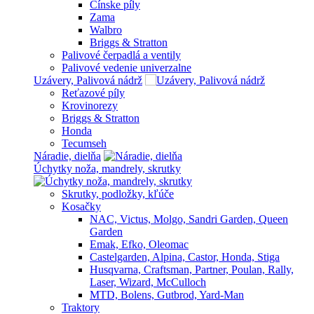
Čínske píly
Zama
Walbro
Briggs & Stratton
Palivové čerpadlá a ventily
Palivové vedenie univerzalne
Uzávery, Palivová nádrž
Reťazové píly
Krovinorezy
Briggs & Stratton
Honda
Tecumseh
Náradie, dielňa
Úchytky noža, mandrely, skrutky
Skrutky, podložky, kľúče
Kosačky
NAC, Victus, Molgo, Sandri Garden, Queen
Garden
Emak, Efko, Oleomac
Castelgarden, Alpina, Castor, Honda, Stiga
Husqvarna, Craftsman, Partner, Poulan, Rally,
Laser, Wizard, McCulloch
MTD, Bolens, Gutbrod, Yard-Man
Traktory