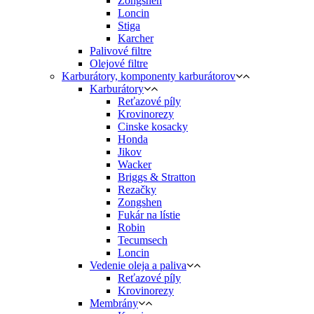
Zongshen
Loncin
Stiga
Karcher
Palivové filtre
Olejové filtre
Karburátory, komponenty karburátorov
Karburátory
Reťazové píly
Krovinorezy
Cinske kosacky
Honda
Jikov
Wacker
Briggs & Stratton
Rezačky
Zongshen
Fukár na lístie
Robin
Tecumsech
Loncin
Vedenie oleja a paliva
Reťazové píly
Krovinorezy
Membrány