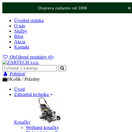
×
Doprava zadarmo od 100€
Úvodná stránka
O nás
Služby
Blog
Akcia
Kontakt
Obľúbené produkty (
0
)
Prihlásiť
0
Košík
/
Prázdny
Úvod
Záhradná technika
Kosačky
Weibang kosačky