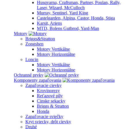
Husqvarna, Craftsman, Partner, Poulan, Rally,
Laser, Wizard, McCulloch
Murray, Sentinel, Yard King
Castelgarden, Alpina, Castor, Honda, Stiga
Karsit, Ariens
MTD, Bolens Gutbrod, Yard-Man
Motory
Briggs&Stratton
Zongshen
Motory Vertikálne
Motory Horizontálne
Loncin
Motory Vertikálne
Motory Horizontálne
Ochranné prvky
Komponenty zapaľovania
Zapaľovacie cievky
Krovinorezy
Reťazové píly
Cinske sekacky
Briggs & Stratton
Honda
Zapaľovacie sviečky
Kryt sviecky, drôt cievky
Druhé