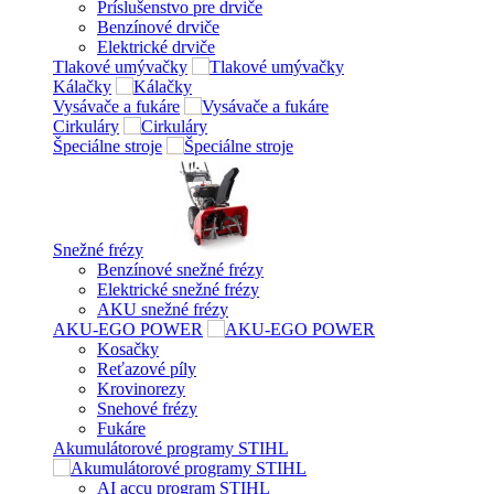
Príslušenstvo pre drviče
Benzínové drviče
Elektrické drviče
Tlakové umývačky
Kálačky
Vysávače a fukáre
Cirkuláry
Špeciálne stroje
Snežné frézy
Benzínové snežné frézy
Elektrické snežné frézy
AKU snežné frézy
AKU-EGO POWER
Kosačky
Reťazové píly
Krovinorezy
Snehové frézy
Fukáre
Akumulátorové programy STIHL
AI accu program STIHL