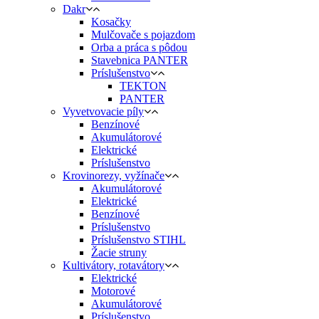
Dakr
Kosačky
Mulčovače s pojazdom
Orba a práca s pôdou
Stavebnica PANTER
Príslušenstvo
TEKTON
PANTER
Vyvetvovacie píly
Benzínové
Akumulátorové
Elektrické
Príslušenstvo
Krovinorezy, vyžínače
Akumulátorové
Elektrické
Benzínové
Príslušenstvo
Príslušenstvo STIHL
Žacie struny
Kultivátory, rotavátory
Elektrické
Motorové
Akumulátorové
Príslušenstvo