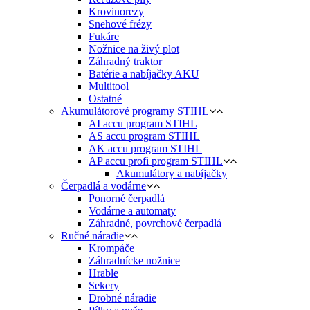
Krovinorezy
Snehové frézy
Fukáre
Nožnice na živý plot
Záhradný traktor
Batérie a nabíjačky AKU
Multitool
Ostatné
Akumulátorové programy STIHL
AI accu program STIHL
AS accu program STIHL
AK accu program STIHL
AP accu profi program STIHL
Akumulátory a nabíjačky
Čerpadlá a vodárne
Ponorné čerpadlá
Vodárne a automaty
Záhradné, povrchové čerpadlá
Ručné náradie
Krompáče
Záhradnícke nožnice
Hrable
Sekery
Drobné náradie