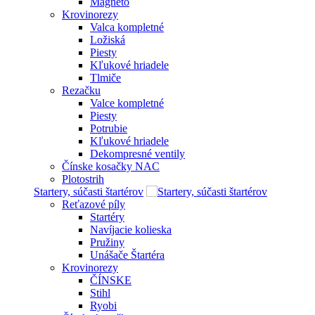
Magneto
Krovinorezy
Valca kompletné
Ložiská
Piesty
Kľukové hriadele
Tlmiče
Rezačku
Valce kompletné
Piesty
Potrubie
Kľukové hriadele
Dekompresné ventily
Čínske kosačky NAC
Plotostrih
Startery, súčasti štartérov
Reťazové píly
Startéry
Navíjacie kolieska
Pružiny
Unášače Štartéra
Krovinorezy
ČÍNSKE
Stihl
Ryobi