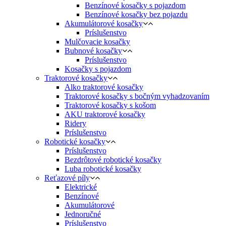
Benzínové kosačky s pojazdom
Benzínové kosačky bez pojazdu
Akumulátorové kosačky
Príslušenstvo
Mulčovacie kosačky
Bubnové kosačky
Príslušenstvo
Kosačky s pojazdom
Traktorové kosačky
Alko traktorové kosačky
Traktorové kosačky s bočným vyhadzovaním
Traktorové kosačky s košom
AKU traktorové kosačky
Ridery
Príslušenstvo
Robotické kosačky
Príslušenstvo
Bezdrôtové robotické kosačky
Luba robotické kosačky
Reťazové píly
Elektrické
Benzínové
Akumulátorové
Jednoručné
Príslušenstvo