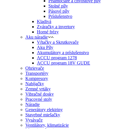
Priamočiare a chvostové píly
Stolné píly
Pásové píly
Príslušenstvo
Kladivá
Zváračky a invertory
Horné frézy
Aku náradie
Vŕtačky a Skrutkovače
Aku Píly
Akumulátory a príslušenstvo
ACCU program 1278
ACCU program 18V GUDE
Ohrievače
Transportéry
Kompresory
Nabíjačky
Zemné vrtáky
Vibračné dosky
Pracovné stoly
Náradie
Generátory elektriny
Stavebné miešačky
Vysávače
Ventilátory, klimatizácie