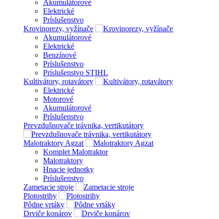
Akumulátorové
Elektrické
Príslušenstvo
Krovinorezy, vyžínače
Akumulátorové
Elektrické
Benzínové
Príslušenstvo
Príslušenstvo STIHL
Kultivátory, rotavátory
Elektrické
Motorové
Akumulátorové
Príslušenstvo
Prevzdušnovače trávnika, vertikutátory
Malotraktory Agzat
Komplet Malotraktor
Malotraktory
Hnacie jednotky
Príslušenstvo
Zametacie stroje
Plotostrihy
Pôdne vrtáky
Drviče konárov