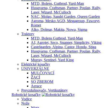
MTD, Bolens, Gutbrod, Yard-Man
Husqvarna, Craftsman, Partner, Poulan, Rally,
Laser, Wizard, McCulloch
NAC, Molgo, Sandri Garden, Queen Garden
Agroma, Mesko AGD, Megagroup, Faworyt,
Romet
Alko, Dolmar, Makita, Nowa, Sigma
Traktory
MTD, Bolens Gutbrod, Yard-Man
AJ, Agrojet, Seco, Snapper, Simplicity, Viking
Castelgarden, Alpina, Castor, Honda, Stiga
Husqvarna, Craftsman, Partner, Poulan, Rally,
Laser, Wizard, McCulloch
Murray, Sentinel, Yard King
Elektrické kosačky
UNIVERZÁLNE
MULČOVACÍ
ŽACÍ
SO ZBEROM
Aerace
Prevzdušnovače, Vertikutátory
Robotické kosačky
Vodice
Nože
Worx