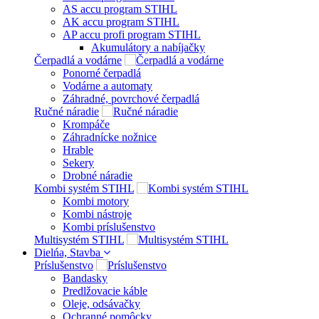
AS accu program STIHL
AK accu program STIHL
AP accu profi program STIHL
Akumulátory a nabíjačky
Čerpadlá a vodárne
Ponorné čerpadlá
Vodárne a automaty
Záhradné, povrchové čerpadlá
Ručné náradie
Krompáče
Záhradnícke nožnice
Hrable
Sekery
Drobné náradie
Kombi systém STIHL
Kombi motory
Kombi nástroje
Kombi príslušenstvo
Multisystém STIHL
Dielńa, Stavba
Príslušenstvo
Bandasky
Predlžovacie káble
Oleje, odsávačky
Ochranné pomôcky