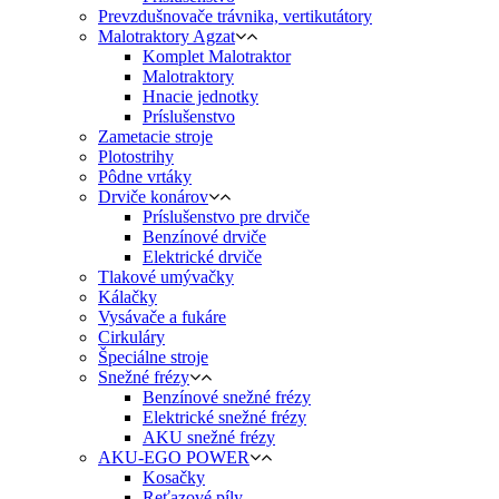
Prevzdušnovače trávnika, vertikutátory
Malotraktory Agzat
Komplet Malotraktor
Malotraktory
Hnacie jednotky
Príslušenstvo
Zametacie stroje
Plotostrihy
Pôdne vrtáky
Drviče konárov
Príslušenstvo pre drviče
Benzínové drviče
Elektrické drviče
Tlakové umývačky
Kálačky
Vysávače a fukáre
Cirkuláry
Špeciálne stroje
Snežné frézy
Benzínové snežné frézy
Elektrické snežné frézy
AKU snežné frézy
AKU-EGO POWER
Kosačky
Reťazové píly