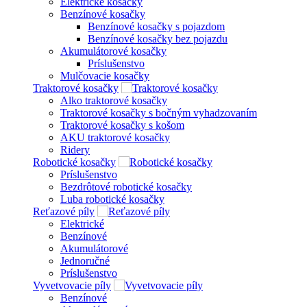
Elektrické kosačky
Benzínové kosačky
Benzínové kosačky s pojazdom
Benzínové kosačky bez pojazdu
Akumulátorové kosačky
Príslušenstvo
Mulčovacie kosačky
Traktorové kosačky
Alko traktorové kosačky
Traktorové kosačky s bočným vyhadzovaním
Traktorové kosačky s košom
AKU traktorové kosačky
Ridery
Robotické kosačky
Príslušenstvo
Bezdrôtové robotické kosačky
Luba robotické kosačky
Reťazové píly
Elektrické
Benzínové
Akumulátorové
Jednoručné
Príslušenstvo
Vyvetvovacie píly
Benzínové