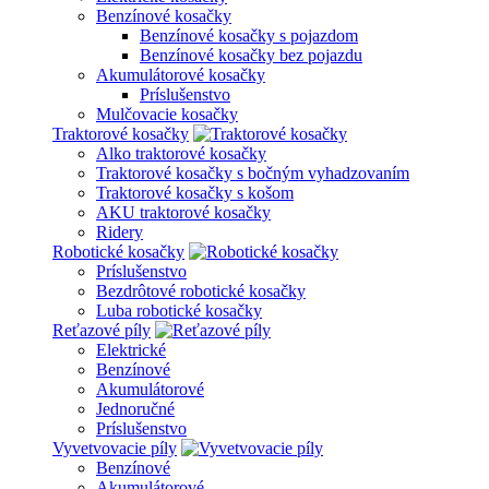
Benzínové kosačky
Benzínové kosačky s pojazdom
Benzínové kosačky bez pojazdu
Akumulátorové kosačky
Príslušenstvo
Mulčovacie kosačky
Traktorové kosačky
Alko traktorové kosačky
Traktorové kosačky s bočným vyhadzovaním
Traktorové kosačky s košom
AKU traktorové kosačky
Ridery
Robotické kosačky
Príslušenstvo
Bezdrôtové robotické kosačky
Luba robotické kosačky
Reťazové píly
Elektrické
Benzínové
Akumulátorové
Jednoručné
Príslušenstvo
Vyvetvovacie píly
Benzínové
Akumulátorové