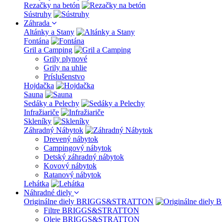
Rezačky na betón
Sústruhy
Záhrada
Altánky a Stany
Fontána
Gril a Camping
Grily plynové
Grily na uhlie
Príslušenstvo
Hojdačka
Sauna
Sedáky a Pelechy
Infražiariče
Skleníky
Záhradný Nábytok
Drevený nábytok
Campingový nábytok
Detský záhradný nábytok
Kovový nábytok
Ratanový nábytok
Lehátka
Náhradné diely
Originálne diely BRIGGS&STRATTON
Filtre BRIGGS&STRATTON
Oleje BRIGGS&STRATTON