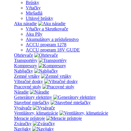
Brúsky
Vŕtačky
Miešadlá
Uhlové brúsky
Aku náradie
Vŕtačky a Skrutkovače
Aku Píly
Akumulátory a príslušenstvo
ACCU program 1278
ACCU program 18V GUDE
Ohrievače
Transportéry
Kompresory
Nabíjačky
Zemné vrtáky
Vibračné dosky
Pracovné stoly
Náradie
Generátory elektriny
Stavebné miešačky
Vysávače
Ventilátory, klimatizácie
Meracie prístroje
Zváračky
Navijaky