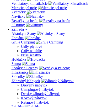
Ventilátory, klimatizácie
Meracie prístroje
Zváračky
Navijaky
Rezačky na betón
Sústruhy
Záhrada
Altánky a Stany
Fontána
Gril a Camping
Grily plynové
Grily na uhlie
Príslušenstvo
Hojdačka
Sauna
Sedáky a Pelechy
Infražiariče
Skleníky
Záhradný Nábytok
Drevený nábytok
Campingový nábytok
Detský záhradný nábytok
Kovový nábytok
Ratanový nábytok
Lehátka