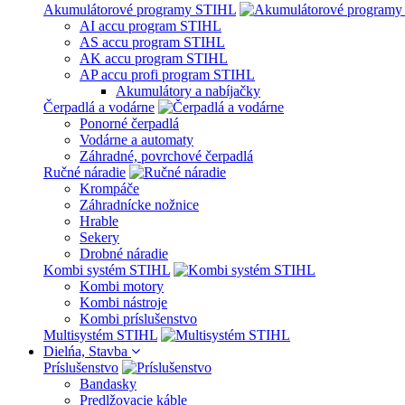
Akumulátorové programy STIHL
AI accu program STIHL
AS accu program STIHL
AK accu program STIHL
AP accu profi program STIHL
Akumulátory a nabíjačky
Čerpadlá a vodárne
Ponorné čerpadlá
Vodárne a automaty
Záhradné, povrchové čerpadlá
Ručné náradie
Krompáče
Záhradnícke nožnice
Hrable
Sekery
Drobné náradie
Kombi systém STIHL
Kombi motory
Kombi nástroje
Kombi príslušenstvo
Multisystém STIHL
Dielńa, Stavba
Príslušenstvo
Bandasky
Predlžovacie káble