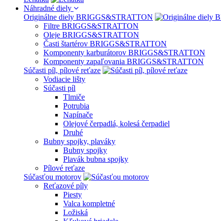
Náhradné diely
Originálne diely BRIGGS&STRATTON
Filtre BRIGGS&STRATTON
Oleje BRIGGS&STRATTON
Časti štartérov BRIGGS&STRATTON
Komponenty karburátorov BRIGGS&STRATTON
Komponenty zapaľovania BRIGGS&STRATTON
Súčasti píl, pílové reťaze
Vodiacie lišty
Súčasti píl
Tlmiče
Potrubia
Napínače
Olejové čerpadlá, kolesá čerpadiel
Druhé
Bubny spojky, plaváky
Bubny spojky
Plavák bubna spojky
Pílové reťaze
Súčasťou motorov
Reťazové píly
Piesty
Valca kompletné
Ložiská