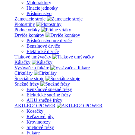
Malotraktory
Hnacie jednotky
Príslušenstvo
Zametacie stroje
Plotostrihy
Pôdne vrtáky
Drviče konárov
Príslušenstvo pre drviče
Benzínové drviče
Elektrické drviče
Tlakové umývačky
Kálačky
Vysávače a fukáre
Cirkuláry
Špeciálne stroje
Snežné frézy
Benzínové snežné frézy
Elektrické snežné frézy
AKU snežné frézy
AKU-EGO POWER
Kosačky
Reťazové píly
Krovinorezy
Snehové frézy
Fukáre