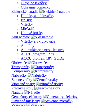
Oleje, odsávačky
Ochranné pomôcky
Elektrické náradie
Hoblíky a hoblovačky
Brúsky
Vŕtačky
Miešadlá
Uhlové brúsky
Aku náradie
Vŕtačky a Skrutkovače
Aku Píly
Akumulátory a príslušenstvo
ACCU program 1278
ACCU program 18V GUDE
Ohrievače
Transportéry
Kompresory
Nabíjačky
Zemné vrtáky
Vibračné dosky
Pracovné stoly
Náradie
Generátory elektriny
Stavebné miešačky
Vysávače