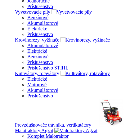
Jednoručné
Príslušenstvo
Vyvetvovacie píly
Benzínové
Akumulátorové
Elektrické
Príslušenstvo
Krovinorezy, vyžínače
Akumulátorové
Elektrické
Benzínové
Príslušenstvo
Príslušenstvo STIHL
Kultivátory, rotavátory
Elektrické
Motorové
Akumulátorové
Príslušenstvo
Prevzdušnovače trávnika, vertikutátory
Malotraktory Agzat
Komplet Malotraktor