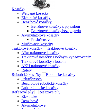
Kosačky
Weibang kosačky
Elektrické kosačky
Benzínové kosačky
Benzínové kosačky s pojazdom
Benzínové kosačky bez pojazdu
Akumulátorové kosačky
Príslušenstvo
Mulčovacie kosačky
Traktorové kosačky
Alko traktorové kosačky
Traktorové kosačky s bočným vyhadzovaním
Traktorové kosačky s košom
AKU traktorové kosačky
Ridery
Robotické kosačky
Príslušenstvo
Bezdrôtové robotické kosačky
Luba robotické kosačky
Reťazové píly
Elektrické
Benzínové
Akumulátorové