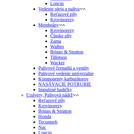
Loncin
Vedenie oleja a paliva
Reťazové píly
Krovinorezy
Membrány
Krovinorezy
Čínske píly
Zama
Walbro
Briggs & Stratton
Tillotson
Wacker
Palivové čerpadlá a ventily
Palivové vedenie univerzalne
Komponenty karburátorov
NASÁVACIE POTRUBIE
Impulzné hadičky
Uzávery, Palivová nádrž
Reťazové píly
Krovinorezy
Briggs & Stratton
Honda
Tecumseh
Nac
Loncin