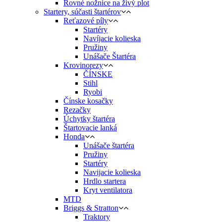
Rovné nožnice na živý plot
Startery, súčasti štartérov
Reťazové píly
Startéry
Navíjacie kolieska
Pružiny
Unášače Štartéra
Krovinorezy
ČÍNSKE
Stihl
Ryobi
Čínske kosačky
Rezačky
Úchytky štartéra
Štartovacie lanká
Honda
Unášače štartéra
Pružiny
Startéry
Navijacie kolieska
Hrdlo startera
Kryt ventilatora
MTD
Briggs & Stratton
Traktory