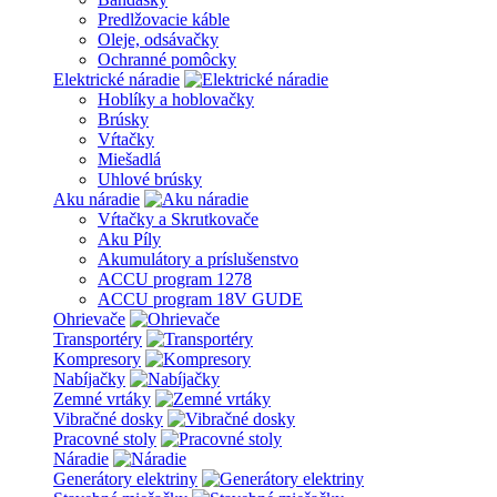
Predlžovacie káble
Oleje, odsávačky
Ochranné pomôcky
Elektrické náradie
Hoblíky a hoblovačky
Brúsky
Vŕtačky
Miešadlá
Uhlové brúsky
Aku náradie
Vŕtačky a Skrutkovače
Aku Píly
Akumulátory a príslušenstvo
ACCU program 1278
ACCU program 18V GUDE
Ohrievače
Transportéry
Kompresory
Nabíjačky
Zemné vrtáky
Vibračné dosky
Pracovné stoly
Náradie
Generátory elektriny