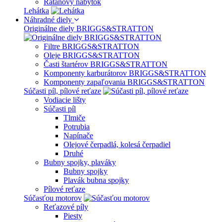
Ratanový nábytok
Lehátka
Náhradné diely
Originálne diely BRIGGS&STRATTON
Filtre BRIGGS&STRATTON
Oleje BRIGGS&STRATTON
Časti štartérov BRIGGS&STRATTON
Komponenty karburátorov BRIGGS&STRATTON
Komponenty zapaľovania BRIGGS&STRATTON
Súčasti píl, pílové reťaze
Vodiacie lišty
Súčasti píl
Tlmiče
Potrubia
Napínače
Olejové čerpadlá, kolesá čerpadiel
Druhé
Bubny spojky, plaváky
Bubny spojky
Plavák bubna spojky
Pílové reťaze
Súčasťou motorov
Reťazové píly
Piesty