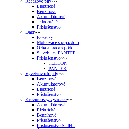
Reťazové píly
Elektrické
Benzínové
Akumulátorové
Jednoručné
Príslušenstvo
Dakr
Kosačky
Mulčovače s pojazdom
Orba a práca s pôdou
Stavebnica PANTER
Príslušenstvo
TEKTON
PANTER
Vyvetvovacie píly
Benzínové
Akumulátorové
Elektrické
Príslušenstvo
Krovinorezy, vyžínače
Akumulátorové
Elektrické
Benzínové
Príslušenstvo
Príslušenstvo STIHL