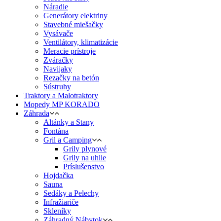
Náradie
Generátory elektriny
Stavebné miešačky
Vysávače
Ventilátory, klimatizácie
Meracie prístroje
Zváračky
Navijaky
Rezačky na betón
Sústruhy
Traktory a Malotraktory
Mopedy MP KORADO
Záhrada
Altánky a Stany
Fontána
Gril a Camping
Grily plynové
Grily na uhlie
Príslušenstvo
Hojdačka
Sauna
Sedáky a Pelechy
Infražiariče
Skleníky
Záhradný Nábytok