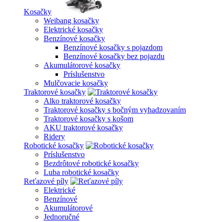
Kosačky
Weibang kosačky
Elektrické kosačky
Benzínové kosačky
Benzínové kosačky s pojazdom
Benzínové kosačky bez pojazdu
Akumulátorové kosačky
Príslušenstvo
Mulčovacie kosačky
Traktorové kosačky
Alko traktorové kosačky
Traktorové kosačky s bočným vyhadzovaním
Traktorové kosačky s košom
AKU traktorové kosačky
Ridery
Robotické kosačky
Príslušenstvo
Bezdrôtové robotické kosačky
Luba robotické kosačky
Reťazové píly
Elektrické
Benzínové
Akumulátorové
Jednoručné