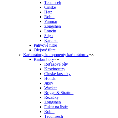
Tecumseh
Cinske
Hatz
Robin
Yanmar
Zongshen
Loncin
Stiga
Karcher
Palivové filtre
Olejové filtre
Karburátory, komponenty karburátorov
Karburátory
Reťazové píly
Krovinorezy
Cinske kosacky
Honda
Jikov
Wacker
Briggs & Stratton
Rezačky
Zongshen
Fukár na lístie
Robin
Tecumsech