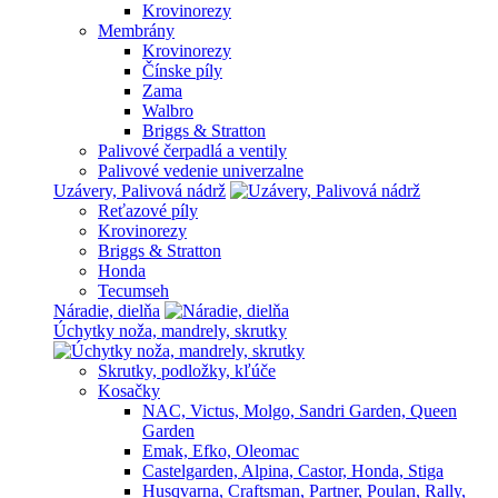
Krovinorezy
Membrány
Krovinorezy
Čínske píly
Zama
Walbro
Briggs & Stratton
Palivové čerpadlá a ventily
Palivové vedenie univerzalne
Uzávery, Palivová nádrž
Reťazové píly
Krovinorezy
Briggs & Stratton
Honda
Tecumseh
Náradie, dielňa
Úchytky noža, mandrely, skrutky
Skrutky, podložky, kľúče
Kosačky
NAC, Victus, Molgo, Sandri Garden, Queen
Garden
Emak, Efko, Oleomac
Castelgarden, Alpina, Castor, Honda, Stiga
Husqvarna, Craftsman, Partner, Poulan, Rally,