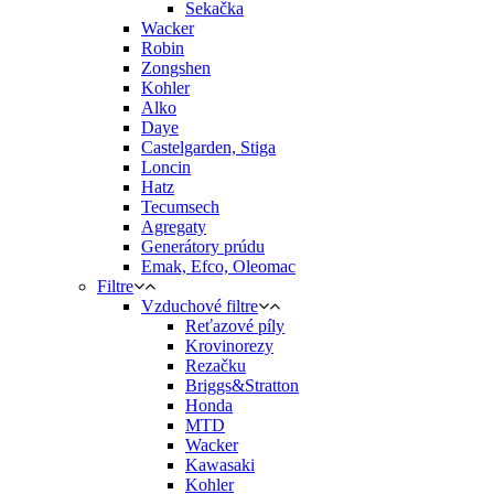
Sekačka
Wacker
Robin
Zongshen
Kohler
Alko
Daye
Castelgarden, Stiga
Loncin
Hatz
Tecumsech
Agregaty
Generátory prúdu
Emak, Efco, Oleomac
Filtre
Vzduchové filtre
Reťazové píly
Krovinorezy
Rezačku
Briggs&Stratton
Honda
MTD
Wacker
Kawasaki
Kohler