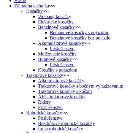
Home
Záhradná technika
Kosačky
Weibang kosačky
Elektrické kosačky
Benzínové kosačky
Benzínové kosačky s pojazdom
Benzínové kosačky bez pojazdu
Akumulátorové kosačky
Príslušenstvo
Mulčovacie kosačky
Bubnové kosačky
Príslušenstvo
Kosačky s pojazdom
Traktorové kosačky
Alko traktorové kosačky
Traktorové kosačky s bočným vyhadzovaním
Traktorové kosačky s košom
AKU traktorové kosačky
Ridery
Príslušenstvo
Robotické kosačky
Príslušenstvo
Bezdrôtové robotické kosačky
Luba robotické kosačky