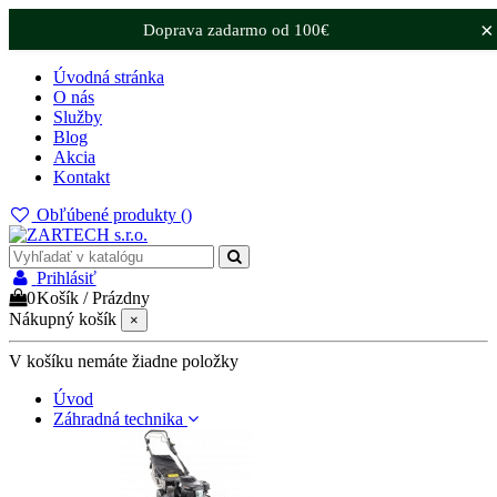
×
Doprava zadarmo od 100€
Úvodná stránka
O nás
Služby
Blog
Akcia
Kontakt
Obľúbené produkty (
)
Prihlásiť
0
Košík
/
Prázdny
Nákupný košík
×
V košíku nemáte žiadne položky
Úvod
Záhradná technika