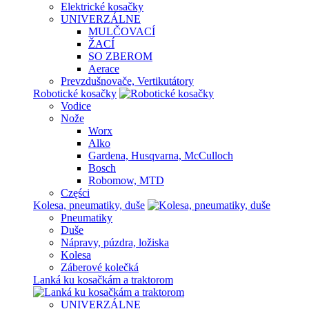
Elektrické kosačky
UNIVERZÁLNE
MULČOVACÍ
ŽACÍ
SO ZBEROM
Aerace
Prevzdušnovače, Vertikutátory
Robotické kosačky
Vodice
Nože
Worx
Alko
Gardena, Husqvarna, McCulloch
Bosch
Robomow, MTD
Części
Kolesa, pneumatiky, duše
Pneumatiky
Duše
Nápravy, púzdra, ložiska
Kolesa
Záberové kolečká
Lanká ku kosačkám a traktorom
UNIVERZÁLNE