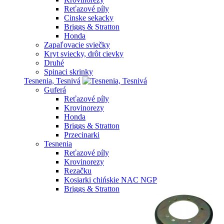
Reťazové píly
Cinske sekacky
Briggs & Stratton
Honda
Zapaľovacie sviečky
Kryt sviecky, drôt cievky
Druhé
Spinaci skrinky
Tesnenia, Tesnivá
Guferá
Reťazové píly
Krovinorezy
Honda
Briggs & Stratton
Przecinarki
Tesnenia
Reťazové píly
Krovinorezy
Rezačku
Kosiarki chińskie NAC NGP
Briggs & Stratton