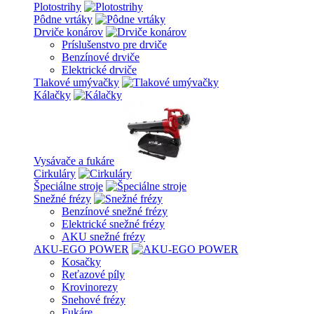
Plotostrihy
Pôdne vrtáky
Drviče konárov
Príslušenstvo pre drviče
Benzínové drviče
Elektrické drviče
Tlakové umývačky
Kálačky
Vysávače a fukáre
Cirkuláry
Špeciálne stroje
Snežné frézy
Benzínové snežné frézy
Elektrické snežné frézy
AKU snežné frézy
AKU-EGO POWER
Kosačky
Reťazové píly
Krovinorezy
Snehové frézy
Fukáre