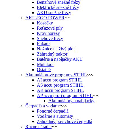
Benzínové snežné frézy
Elektrické snežné frézy
AKU snežné frézy
AKU-EGO POWER
Kosačky
Reťazové píly
Krovinorezy
Snehové frézy
Fukáre
Nožnice na živý plot
Záhradný traktor
Batérie a nabíjačky AKU
Multitool
Ostatné
Akumulátorové programy STIHL
AI accu program STIHL
AS accu program STIHL
AK accu program STIHL
AP accu profi program STIHL
Akumulátory a nabíjačky
Čerpadlá a vodárne
Ponorné čerpadlá
Vodárne a automaty
Záhradné, povrchové čerpadlá
Ručné náradie