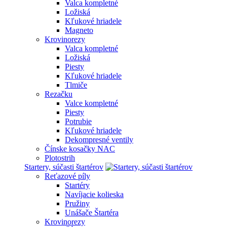
Valca kompletné
Ložiská
Kľukové hriadele
Magneto
Krovinorezy
Valca kompletné
Ložiská
Piesty
Kľukové hriadele
Tlmiče
Rezačku
Valce kompletné
Piesty
Potrubie
Kľukové hriadele
Dekompresné ventily
Čínske kosačky NAC
Plotostrih
Startery, súčasti štartérov
Reťazové píly
Startéry
Navíjacie kolieska
Pružiny
Unášače Štartéra
Krovinorezy