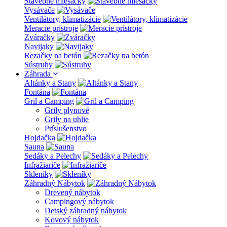
Stavebné miešačky
Vysávače
Ventilátory, klimatizácie
Meracie prístroje
Zváračky
Navijaky
Rezačky na betón
Sústruhy
Záhrada
Altánky a Stany
Fontána
Gril a Camping
Grily plynové
Grily na uhlie
Príslušenstvo
Hojdačka
Sauna
Sedáky a Pelechy
Infražiariče
Skleníky
Záhradný Nábytok
Drevený nábytok
Campingový nábytok
Detský záhradný nábytok
Kovový nábytok