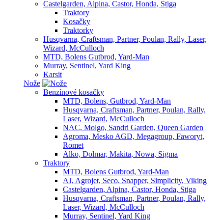
Castelgarden, Alpina, Castor, Honda, Stiga
Traktory
Kosačky
Traktorky
Husqvarna, Craftsman, Partner, Poulan, Rally, Laser,
Wizard, McCulloch
MTD, Bolens Gutbrod, Yard-Man
Murray, Sentinel, Yard King
Karsit
Nože
Benzínové kosačky
MTD, Bolens, Gutbrod, Yard-Man
Husqvarna, Craftsman, Partner, Poulan, Rally,
Laser, Wizard, McCulloch
NAC, Molgo, Sandri Garden, Queen Garden
Agroma, Mesko AGD, Megagroup, Faworyt,
Romet
Alko, Dolmar, Makita, Nowa, Sigma
Traktory
MTD, Bolens Gutbrod, Yard-Man
AJ, Agrojet, Seco, Snapper, Simplicity, Viking
Castelgarden, Alpina, Castor, Honda, Stiga
Husqvarna, Craftsman, Partner, Poulan, Rally,
Laser, Wizard, McCulloch
Murray, Sentinel, Yard King