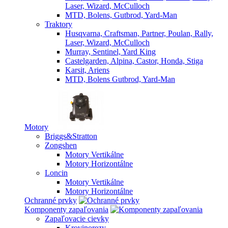
Laser, Wizard, McCulloch
MTD, Bolens, Gutbrod, Yard-Man
Traktory
Husqvarna, Craftsman, Partner, Poulan, Rally,
Laser, Wizard, McCulloch
Murray, Sentinel, Yard King
Castelgarden, Alpina, Castor, Honda, Stiga
Karsit, Ariens
MTD, Bolens Gutbrod, Yard-Man
Motory
Briggs&Stratton
Zongshen
Motory Vertikálne
Motory Horizontálne
Loncin
Motory Vertikálne
Motory Horizontálne
Ochranné prvky
Komponenty zapaľovania
Zapaľovacie cievky
Krovinorezy