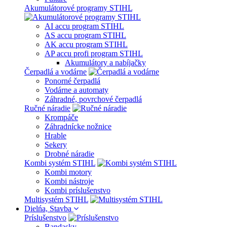
Akumulátorové programy STIHL
AI accu program STIHL
AS accu program STIHL
AK accu program STIHL
AP accu profi program STIHL
Akumulátory a nabíjačky
Čerpadlá a vodárne
Ponorné čerpadlá
Vodárne a automaty
Záhradné, povrchové čerpadlá
Ručné náradie
Krompáče
Záhradnícke nožnice
Hrable
Sekery
Drobné náradie
Kombi systém STIHL
Kombi motory
Kombi nástroje
Kombi príslušenstvo
Multisystém STIHL
Dielńa, Stavba
Príslušenstvo
Bandasky