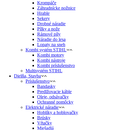
Krompáče
Záhradnícke nožnice
Hrable
Sekery
Drobné náradie
Pílky a nože
Rámové píly
Náradie do lesa
Lopaty na sneh
Kombi systém STIHL
Kombi motory
Kombi nástroje
Kombi príslušenstvo
Multisystém STIHL
Dielňa, Stavba
Príslušenstvo
Bandasky
Predlžovacie káble
Oleje, odsávačky
Ochranné pomôcky
Elektrické náradie
Hoblíky a hoblovačky
Brúsky
Vŕtačky
Miešadlá