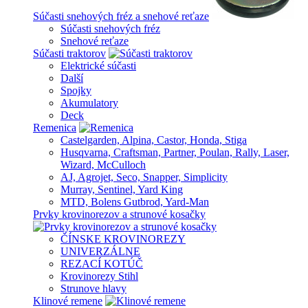
Súčasti snehových fréz a snehové reťaze
Súčasti snehových fréz
Snehové reťaze
Súčasti traktorov
Elektrické súčasti
Další
Spojky
Akumulatory
Deck
Remenica
Castelgarden, Alpina, Castor, Honda, Stiga
Husqvarna, Craftsman, Partner, Poulan, Rally, Laser,
Wizard, McCulloch
AJ, Agrojet, Seco, Snapper, Simplicity
Murray, Sentinel, Yard King
MTD, Bolens Gutbrod, Yard-Man
Prvky krovinorezov a strunové kosačky
ČÍNSKE KROVINOREZY
UNIVERZÁLNE
REZACÍ KOTÚČ
Krovinorezy Stihl
Strunove hlavy
Klinové remene