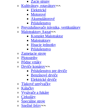
Žacie struny
Kultivátory, rotavátory
Elektrické
Motorové
Akumulátorové
Príslušenstvo
Prevzdušnovače trávnika, vertikutátory
Malotraktory Agzat
Komplet Malotraktor
Malotraktory
Hnacie jednotky
Príslušenstvo
Zametacie stroje
Plotostrihy
Pôdne vrtáky
Drviče konárov
Príslušenstvo pre drviče
Benzínové drviče
Elektrické drviče
Tlakové umývačky
Kálačky
Vysávače a fukáre
Cirkuláry
Špeciálne stroje
Snežné frézy