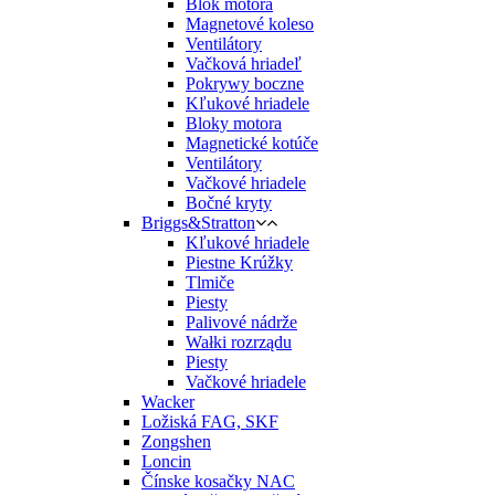
Blok motora
Magnetové koleso
Ventilátory
Vačková hriadeľ
Pokrywy boczne
Kľukové hriadele
Bloky motora
Magnetické kotúče
Ventilátory
Vačkové hriadele
Bočné kryty
Briggs&Stratton
Kľukové hriadele
Piestne Krúžky
Tlmiče
Piesty
Palivové nádrže
Wałki rozrządu
Piesty
Vačkové hriadele
Wacker
Ložiská FAG, SKF
Zongshen
Loncin
Čínske kosačky NAC