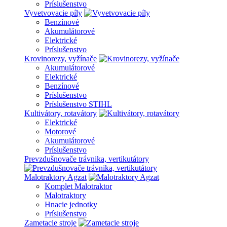
Príslušenstvo
Vyvetvovacie píly
Benzínové
Akumulátorové
Elektrické
Príslušenstvo
Krovinorezy, vyžínače
Akumulátorové
Elektrické
Benzínové
Príslušenstvo
Príslušenstvo STIHL
Kultivátory, rotavátory
Elektrické
Motorové
Akumulátorové
Príslušenstvo
Prevzdušnovače trávnika, vertikutátory
Malotraktory Agzat
Komplet Malotraktor
Malotraktory
Hnacie jednotky
Príslušenstvo
Zametacie stroje