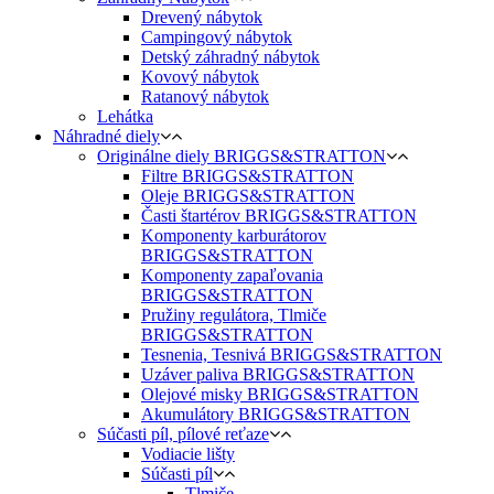
Drevený nábytok
Campingový nábytok
Detský záhradný nábytok
Kovový nábytok
Ratanový nábytok
Lehátka
Náhradné diely
Originálne diely BRIGGS&STRATTON
Filtre BRIGGS&STRATTON
Oleje BRIGGS&STRATTON
Časti štartérov BRIGGS&STRATTON
Komponenty karburátorov
BRIGGS&STRATTON
Komponenty zapaľovania
BRIGGS&STRATTON
Pružiny regulátora, Tlmiče
BRIGGS&STRATTON
Tesnenia, Tesnivá BRIGGS&STRATTON
Uzáver paliva BRIGGS&STRATTON
Olejové misky BRIGGS&STRATTON
Akumulátory BRIGGS&STRATTON
Súčasti píl, pílové reťaze
Vodiacie lišty
Súčasti píl
Tlmiče