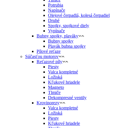
Potrubia
Napínače
Olejové čerpadlá, kolesá čerpadiel
Druhé
Spojky, spojkové diely
Vypínače
Bubny spojky, plaváky
Bubny spojky
Plavák bubna spojky
Pílové reťaze
Súčasťou motorov
Reťazové píly
Piesty
Valca kompletné
Ložiská
Kľukové hriadele
Magneto
Tlmiče
Dekompresné ventily
Krovinorezy
Valca kompletné
Ložiská
Piesty
Kľukové hriadele