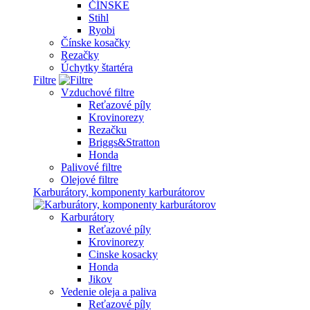
ČÍNSKE
Stihl
Ryobi
Čínske kosačky
Rezačky
Úchytky štartéra
Filtre
Vzduchové filtre
Reťazové píly
Krovinorezy
Rezačku
Briggs&Stratton
Honda
Palivové filtre
Olejové filtre
Karburátory, komponenty karburátorov
Karburátory
Reťazové píly
Krovinorezy
Cinske kosacky
Honda
Jikov
Vedenie oleja a paliva
Reťazové píly