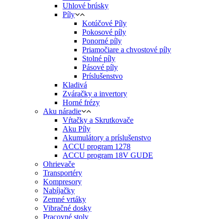
Uhlové brúsky
Píly
Kotúčové Píly
Pokosové píly
Ponorné píly
Priamočiare a chvostové píly
Stolné píly
Pásové píly
Príslušenstvo
Kladivá
Zváračky a invertory
Horné frézy
Aku náradie
Vŕtačky a Skrutkovače
Aku Píly
Akumulátory a príslušenstvo
ACCU program 1278
ACCU program 18V GUDE
Ohrievače
Transportéry
Kompresory
Nabíjačky
Zemné vrtáky
Vibračné dosky
Pracovné stoly