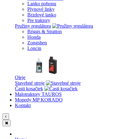
Lanko pohonu
Plynové linky
Brzdové lanko
Pre traktory
Pružiny regulátora
Briggs & Stratton
Honda
Zongshen
Loncin
Oleje
Stavebné stroje
Časti kosačiek
Malotraktory TAUROS
Mopedy MP KORADO
Kontakt