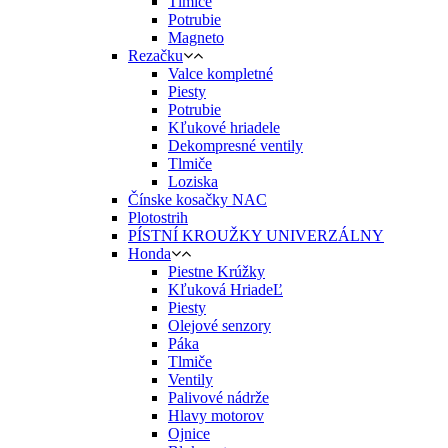
Tlmiče
Potrubie
Magneto
Rezačku
Valce kompletné
Piesty
Potrubie
Kľukové hriadele
Dekompresné ventily
Tlmiče
Loziska
Čínske kosačky NAC
Plotostrih
PÍSTNÍ KROUŽKY UNIVERZÁLNY
Honda
Piestne Krúžky
Kľuková HriadeĽ
Piesty
Olejové senzory
Páka
Tlmiče
Ventily
Palivové nádrže
Hlavy motorov
Ojnice