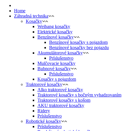
Home
Záhradná technika
Kosačky
Weibang kosačky
Elektrické kosačky
Benzínové kosačky
Benzínové kosačky s pojazdom
Benzínové kosačky bez pojazdu
Akumulátorové kosačky
Príslušenstvo
Mulčovacie kosačky
Bubnové kosačky
Príslušenstvo
Kosačky s pojazdom
Traktorové kosačky
Alko traktorové kosačky
Traktorové kosačky s bočným vyhadzovaním
Traktorové kosačky s košom
AKU traktorové kosačky
Ridery
Príslušenstvo
Robotické kosačky
Príslušenstvo