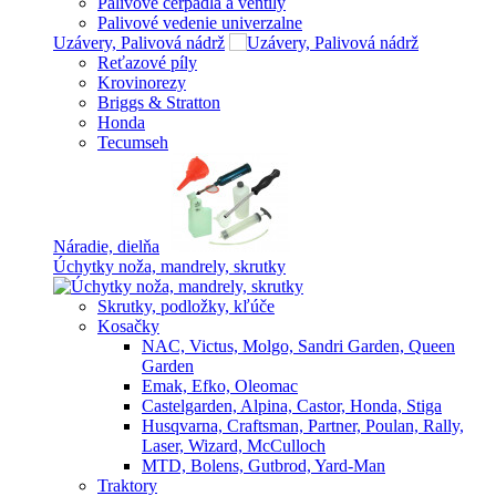
Palivové čerpadlá a ventily
Palivové vedenie univerzalne
Uzávery, Palivová nádrž
Reťazové píly
Krovinorezy
Briggs & Stratton
Honda
Tecumseh
Náradie, dielňa
Úchytky noža, mandrely, skrutky
Skrutky, podložky, kľúče
Kosačky
NAC, Victus, Molgo, Sandri Garden, Queen
Garden
Emak, Efko, Oleomac
Castelgarden, Alpina, Castor, Honda, Stiga
Husqvarna, Craftsman, Partner, Poulan, Rally,
Laser, Wizard, McCulloch
MTD, Bolens, Gutbrod, Yard-Man
Traktory