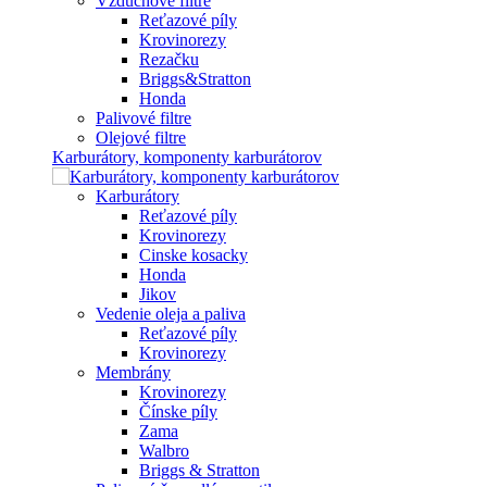
Vzduchové filtre
Reťazové píly
Krovinorezy
Rezačku
Briggs&Stratton
Honda
Palivové filtre
Olejové filtre
Karburátory, komponenty karburátorov
Karburátory
Reťazové píly
Krovinorezy
Cinske kosacky
Honda
Jikov
Vedenie oleja a paliva
Reťazové píly
Krovinorezy
Membrány
Krovinorezy
Čínske píly
Zama
Walbro
Briggs & Stratton