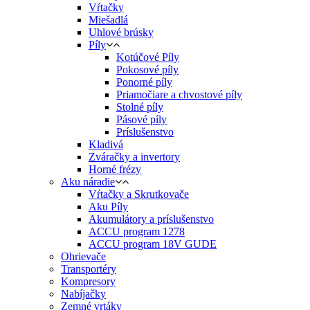
Vŕtačky
Miešadlá
Uhlové brúsky
Píly
Kotúčové Píly
Pokosové píly
Ponorné píly
Priamočiare a chvostové píly
Stolné píly
Pásové píly
Príslušenstvo
Kladivá
Zváračky a invertory
Horné frézy
Aku náradie
Vŕtačky a Skrutkovače
Aku Píly
Akumulátory a príslušenstvo
ACCU program 1278
ACCU program 18V GUDE
Ohrievače
Transportéry
Kompresory
Nabíjačky
Zemné vrtáky