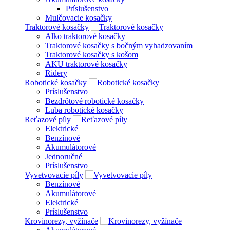
Príslušenstvo
Mulčovacie kosačky
Traktorové kosačky
Alko traktorové kosačky
Traktorové kosačky s bočným vyhadzovaním
Traktorové kosačky s košom
AKU traktorové kosačky
Ridery
Robotické kosačky
Príslušenstvo
Bezdrôtové robotické kosačky
Luba robotické kosačky
Reťazové píly
Elektrické
Benzínové
Akumulátorové
Jednoručné
Príslušenstvo
Vyvetvovacie píly
Benzínové
Akumulátorové
Elektrické
Príslušenstvo
Krovinorezy, vyžínače