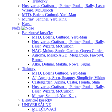
Traktorky
Husqvarna, Craftsman, Partner, Poulan, Rally, Laser,
Wizard, McCulloch
MTD, Bolens Gutbrod, Yard-Man
Murray, Sentinel, Yard King
Karsit
Nože
Benzínové kosačky
MTD, Bolens, Gutbrod, Yard-Man
Husqvarna, Craftsman, Partner, Poulan, Rally,
Laser, Wizard, McCulloch
NAC, Molgo, Sandri Garden, Queen Garden
Agroma, Mesko AGD, Megagroup, Faworyt,
Romet
Alko, Dolmar, Makita, Nowa, Sigma
Traktory
MTD, Bolens Gutbrod, Yard-Man
AJ, Agrojet, Seco, Snapper, Simplicity, Viking
Castelgarden, Alpina, Castor, Honda, Stiga
Husqvarna, Craftsman, Partner, Poulan, Rally,
Laser, Wizard, McCulloch
Murray, Sentinel, Yard King
Elektrické kosačky
UNIVERZÁLNE
MULČOVACÍ