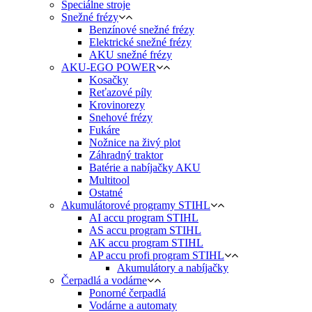
Špeciálne stroje
Snežné frézy
Benzínové snežné frézy
Elektrické snežné frézy
AKU snežné frézy
AKU-EGO POWER
Kosačky
Reťazové píly
Krovinorezy
Snehové frézy
Fukáre
Nožnice na živý plot
Záhradný traktor
Batérie a nabíjačky AKU
Multitool
Ostatné
Akumulátorové programy STIHL
AI accu program STIHL
AS accu program STIHL
AK accu program STIHL
AP accu profi program STIHL
Akumulátory a nabíjačky
Čerpadlá a vodárne
Ponorné čerpadlá
Vodárne a automaty