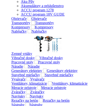
Aku Píly
Akumulátory a príslušenstvo
ACCU program 1278
ACCU program 18V GUDE
Ohrievače
Transportéry
Kompresory
Nabíjačky
Zemné vrtáky
Vibračné dosky
Pracovné stoly
Náradie
Generátory elektriny
Stavebné miešačky
Vysávače
Ventilátory, klimatizácie
Meracie prístroje
Zváračky
Navijaky
Rezačky na betón
Sústruhy