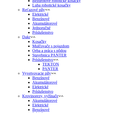
Bezdrôtové robotické kosačky
Luba robotické kosačky
Reťazové píly
Elektrické
Benzínové
Akumulátorové
Jednoručné
Príslušenstvo
Dakr
Kosačky
Mulčovače s pojazdom
Orba a práca s pôdou
Stavebnica PANTER
Príslušenstvo
TEKTON
PANTER
Vyvetvovacie píly
Benzínové
Akumulátorové
Elektrické
Príslušenstvo
Krovinorezy, vyžínače
Akumulátorové
Elektrické
Benzínové