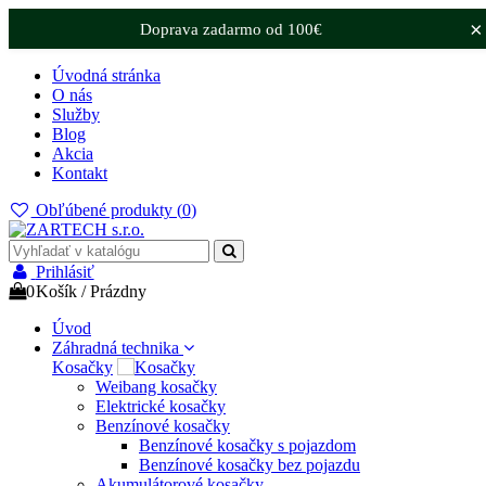
×
Doprava zadarmo od 100€
Úvodná stránka
O nás
Služby
Blog
Akcia
Kontakt
Obľúbené produkty (
0
)
Prihlásiť
0
Košík
/
Prázdny
Úvod
Záhradná technika
Kosačky
Weibang kosačky
Elektrické kosačky
Benzínové kosačky
Benzínové kosačky s pojazdom
Benzínové kosačky bez pojazdu
Akumulátorové kosačky