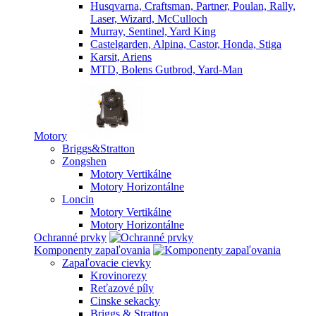
Husqvarna, Craftsman, Partner, Poulan, Rally,
Laser, Wizard, McCulloch
Murray, Sentinel, Yard King
Castelgarden, Alpina, Castor, Honda, Stiga
Karsit, Ariens
MTD, Bolens Gutbrod, Yard-Man
Motory
Briggs&Stratton
Zongshen
Motory Vertikálne
Motory Horizontálne
Loncin
Motory Vertikálne
Motory Horizontálne
Ochranné prvky
Komponenty zapaľovania
Zapaľovacie cievky
Krovinorezy
Reťazové píly
Cinske sekacky
Briggs & Stratton