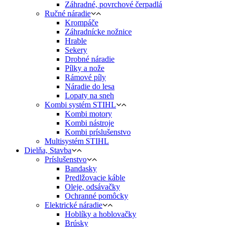
Záhradné, povrchové čerpadlá
Ručné náradie
Krompáče
Záhradnícke nožnice
Hrable
Sekery
Drobné náradie
Pílky a nože
Rámové píly
Náradie do lesa
Lopaty na sneh
Kombi systém STIHL
Kombi motory
Kombi nástroje
Kombi príslušenstvo
Multisystém STIHL
Dielňa, Stavba
Príslušenstvo
Bandasky
Predlžovacie káble
Oleje, odsávačky
Ochranné pomôcky
Elektrické náradie
Hoblíky a hoblovačky
Brúsky