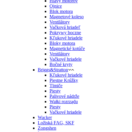
Hlavy motorov
Ojnice
Blok motora
Magnetové koleso
Ventilátory
Vačková hriadeľ
Pokrywy boczne
Kľukové hriadele
Bloky motora
Magnetické kotúče
Ventilátory
Vačkové hriadele
Bočné kryty
Briggs&Stratton
Kľukové hriadele
Piestne Krúžky
Tlmiče
Piesty
Palivové nádrže
Wałki rozrządu
Piesty
Vačkové hriadele
Wacker
Ložiská FAG, SKF
Zongshen