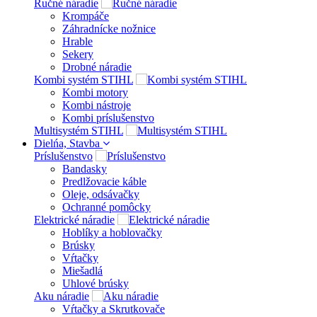
Ručné náradie
Krompáče
Záhradnícke nožnice
Hrable
Sekery
Drobné náradie
Kombi systém STIHL
Kombi motory
Kombi nástroje
Kombi príslušenstvo
Multisystém STIHL
Dielńa, Stavba
Príslušenstvo
Bandasky
Predlžovacie káble
Oleje, odsávačky
Ochranné pomôcky
Elektrické náradie
Hoblíky a hoblovačky
Brúsky
Vŕtačky
Miešadlá
Uhlové brúsky
Aku náradie
Vŕtačky a Skrutkovače