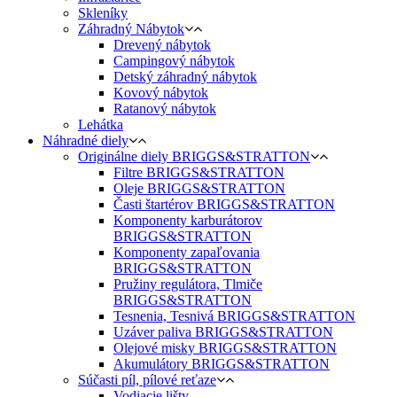
Skleníky
Záhradný Nábytok
Drevený nábytok
Campingový nábytok
Detský záhradný nábytok
Kovový nábytok
Ratanový nábytok
Lehátka
Náhradné diely
Originálne diely BRIGGS&STRATTON
Filtre BRIGGS&STRATTON
Oleje BRIGGS&STRATTON
Časti štartérov BRIGGS&STRATTON
Komponenty karburátorov
BRIGGS&STRATTON
Komponenty zapaľovania
BRIGGS&STRATTON
Pružiny regulátora, Tlmiče
BRIGGS&STRATTON
Tesnenia, Tesnivá BRIGGS&STRATTON
Uzáver paliva BRIGGS&STRATTON
Olejové misky BRIGGS&STRATTON
Akumulátory BRIGGS&STRATTON
Súčasti píl, pílové reťaze
Vodiacie lišty