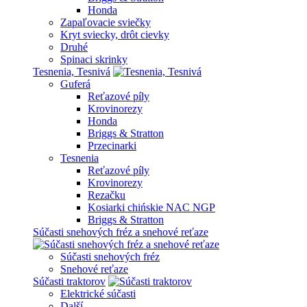
Honda
Zapaľovacie sviečky
Kryt sviecky, drôt cievky
Druhé
Spinaci skrinky
Tesnenia, Tesnivá
Guferá
Reťazové píly
Krovinorezy
Honda
Briggs & Stratton
Przecinarki
Tesnenia
Reťazové píly
Krovinorezy
Rezačku
Kosiarki chińskie NAC NGP
Briggs & Stratton
Súčasti snehových fréz a snehové reťaze
Súčasti snehových fréz
Snehové reťaze
Súčasti traktorov
Elektrické súčasti
Další