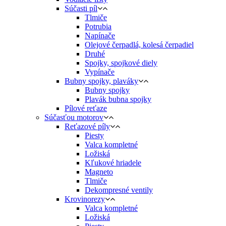
Súčasti píl
Tlmiče
Potrubia
Napínače
Olejové čerpadlá, kolesá čerpadiel
Druhé
Spojky, spojkové diely
Vypínače
Bubny spojky, plaváky
Bubny spojky
Plavák bubna spojky
Pílové reťaze
Súčasťou motorov
Reťazové píly
Piesty
Valca kompletné
Ložiská
Kľukové hriadele
Magneto
Tlmiče
Dekompresné ventily
Krovinorezy
Valca kompletné
Ložiská