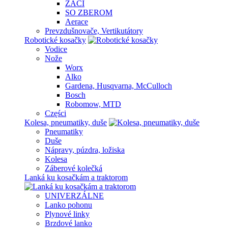
ŽACÍ
SO ZBEROM
Aerace
Prevzdušnovače, Vertikutátory
Robotické kosačky
Vodice
Nože
Worx
Alko
Gardena, Husqvarna, McCulloch
Bosch
Robomow, MTD
Części
Kolesa, pneumatiky, duše
Pneumatiky
Duše
Nápravy, púzdra, ložiska
Kolesa
Záberové kolečká
Lanká ku kosačkám a traktorom
UNIVERZÁLNE
Lanko pohonu
Plynové linky
Brzdové lanko