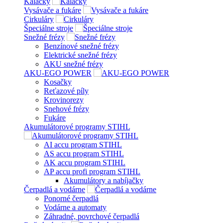
Kálačky
Vysávače a fukáre
Cirkuláry
Špeciálne stroje
Snežné frézy
Benzínové snežné frézy
Elektrické snežné frézy
AKU snežné frézy
AKU-EGO POWER
Kosačky
Reťazové píly
Krovinorezy
Snehové frézy
Fukáre
Akumulátorové programy STIHL
AI accu program STIHL
AS accu program STIHL
AK accu program STIHL
AP accu profi program STIHL
Akumulátory a nabíjačky
Čerpadlá a vodárne
Ponorné čerpadlá
Vodárne a automaty
Záhradné, povrchové čerpadlá