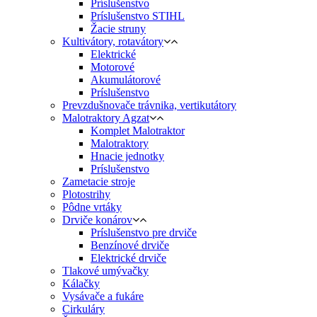
Príslušenstvo
Príslušenstvo STIHL
Žacie struny
Kultivátory, rotavátory
Elektrické
Motorové
Akumulátorové
Príslušenstvo
Prevzdušnovače trávnika, vertikutátory
Malotraktory Agzat
Komplet Malotraktor
Malotraktory
Hnacie jednotky
Príslušenstvo
Zametacie stroje
Plotostrihy
Pôdne vrtáky
Drviče konárov
Príslušenstvo pre drviče
Benzínové drviče
Elektrické drviče
Tlakové umývačky
Kálačky
Vysávače a fukáre
Cirkuláry