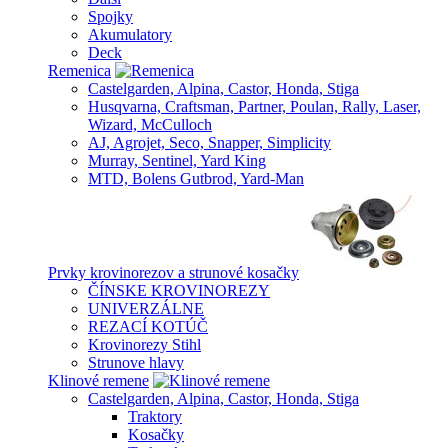
Spojky
Akumulatory
Deck
Remenica
Castelgarden, Alpina, Castor, Honda, Stiga
Husqvarna, Craftsman, Partner, Poulan, Rally, Laser,
Wizard, McCulloch
AJ, Agrojet, Seco, Snapper, Simplicity
Murray, Sentinel, Yard King
MTD, Bolens Gutbrod, Yard-Man
Prvky krovinorezov a strunové kosačky
ČÍNSKE KROVINOREZY
UNIVERZÁLNE
REZACÍ KOTÚČ
Krovinorezy Stihl
Strunove hlavy
Klinové remene
Castelgarden, Alpina, Castor, Honda, Stiga
Traktory
Kosačky