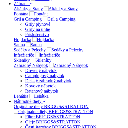
Záhrada
Altánky a Stany
Fontána
Gril a Camping
Grily plynové
Grily na uhlie
Príslušenstvo
Hojdačka
Sauna
Sedáky a Pelechy
Infražiariče
Skleníky
Záhradný Nábytok
Drevený nábytok
Campingový nábytok
Detský záhradný nábytok
Kovový nábytok
Ratanový nábytok
Lehátka
Náhradné diely
Originálne diely BRIGGS&STRATTON
Filtre BRIGGS&STRATTON
Oleje BRIGGS&STRATTON
Časti štartérov BRIGGS&STRATTON