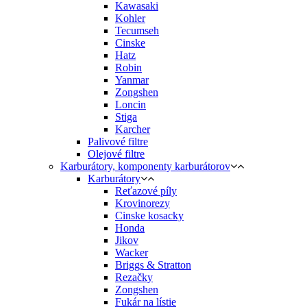
Kawasaki
Kohler
Tecumseh
Cinske
Hatz
Robin
Yanmar
Zongshen
Loncin
Stiga
Karcher
Palivové filtre
Olejové filtre
Karburátory, komponenty karburátorov
Karburátory
Reťazové píly
Krovinorezy
Cinske kosacky
Honda
Jikov
Wacker
Briggs & Stratton
Rezačky
Zongshen
Fukár na lístie