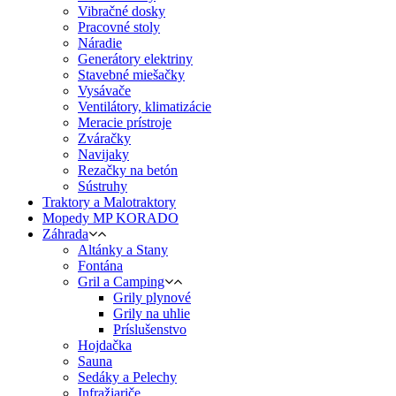
Vibračné dosky
Pracovné stoly
Náradie
Generátory elektriny
Stavebné miešačky
Vysávače
Ventilátory, klimatizácie
Meracie prístroje
Zváračky
Navijaky
Rezačky na betón
Sústruhy
Traktory a Malotraktory
Mopedy MP KORADO
Záhrada
Altánky a Stany
Fontána
Gril a Camping
Grily plynové
Grily na uhlie
Príslušenstvo
Hojdačka
Sauna
Sedáky a Pelechy
Infražiariče