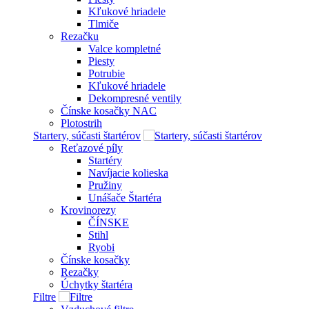
Kľukové hriadele
Tlmiče
Rezačku
Valce kompletné
Piesty
Potrubie
Kľukové hriadele
Dekompresné ventily
Čínske kosačky NAC
Plotostrih
Startery, súčasti štartérov
Reťazové píly
Startéry
Navíjacie kolieska
Pružiny
Unášače Štartéra
Krovinorezy
ČÍNSKE
Stihl
Ryobi
Čínske kosačky
Rezačky
Úchytky štartéra
Filtre