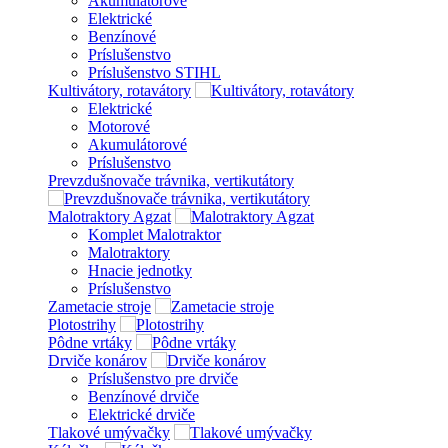
Akumulátorové
Elektrické
Benzínové
Príslušenstvo
Príslušenstvo STIHL
Kultivátory, rotavátory
Elektrické
Motorové
Akumulátorové
Príslušenstvo
Prevzdušnovače trávnika, vertikutátory
Malotraktory Agzat
Komplet Malotraktor
Malotraktory
Hnacie jednotky
Príslušenstvo
Zametacie stroje
Plotostrihy
Pôdne vrtáky
Drviče konárov
Príslušenstvo pre drviče
Benzínové drviče
Elektrické drviče
Tlakové umývačky