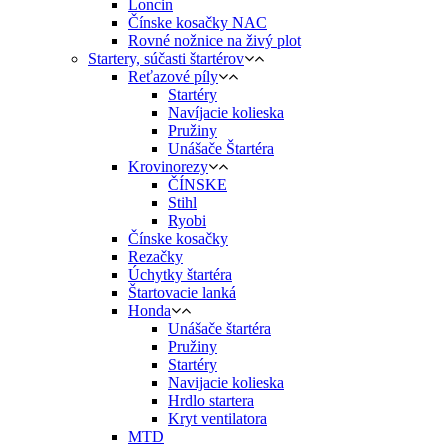
Loncin
Čínske kosačky NAC
Rovné nožnice na živý plot
Startery, súčasti štartérov
Reťazové píly
Startéry
Navíjacie kolieska
Pružiny
Unášače Štartéra
Krovinorezy
ČÍNSKE
Stihl
Ryobi
Čínske kosačky
Rezačky
Úchytky štartéra
Štartovacie lanká
Honda
Unášače štartéra
Pružiny
Startéry
Navijacie kolieska
Hrdlo startera
Kryt ventilatora
MTD