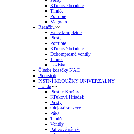
Piesty
Kľukové hriadele
Tlmiče
Potrubie
Magneto
Rezačku
Valce kompletné
Piesty
Potrubie
Kľukové hriadele
Dekompresné ventily
Tlmiče
Loziska
Čínske kosačky NAC
Plotostrih
PÍSTNÍ KROUŽKY UNIVERZÁLNY
Honda
Piestne Krúžky
Kľuková HriadeĽ
Piesty
Olejové senzory
Páka
Tlmiče
Ventily
Palivové nádrže