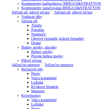
Komponenty karburátorov BRIGGS&STRATTON
Komponenty zapaľovania BRIGGS&STRATTON
Súčasti píl, pílové reťaze
Vodiacie lišty
Súčasti píl
Tlmiče
Potrubia
Napínače
Olejové čerpadlá, kolesá čerpadiel
Druhé
Bubny spojky, plaváky
Bubny spojky
Plavák bubna spojky
Pílové reťaze
Súčasťou motorov
Reťazové píly
Piesty
Valca kompletné
Ložiská
Kľukové hriadele
Magneto
Krovinorezy
Valca kompletné
Ložiská
Piesty