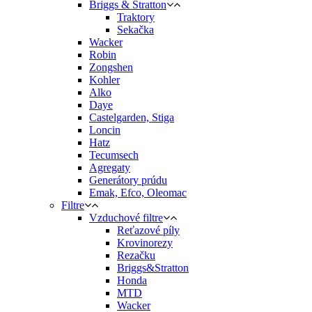
Briggs & Stratton
Traktory
Sekačka
Wacker
Robin
Zongshen
Kohler
Alko
Daye
Castelgarden, Stiga
Loncin
Hatz
Tecumsech
Agregaty
Generátory prúdu
Emak, Efco, Oleomac
Filtre
Vzduchové filtre
Reťazové píly
Krovinorezy
Rezačku
Briggs&Stratton
Honda
MTD
Wacker