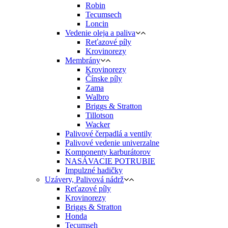
Robin
Tecumsech
Loncin
Vedenie oleja a paliva
Reťazové píly
Krovinorezy
Membrány
Krovinorezy
Čínske píly
Zama
Walbro
Briggs & Stratton
Tillotson
Wacker
Palivové čerpadlá a ventily
Palivové vedenie univerzalne
Komponenty karburátorov
NASÁVACIE POTRUBIE
Impulzné hadičky
Uzávery, Palivová nádrž
Reťazové píly
Krovinorezy
Briggs & Stratton
Honda
Tecumseh