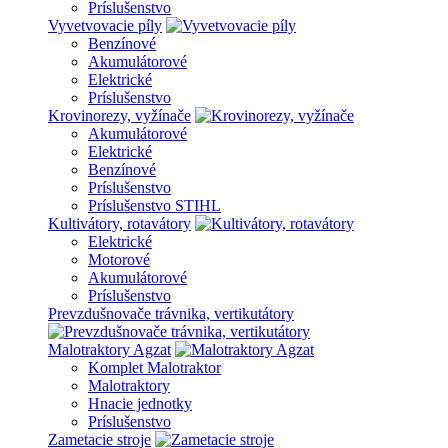
Príslušenstvo
Vyvetvovacie píly
Benzínové
Akumulátorové
Elektrické
Príslušenstvo
Krovinorezy, vyžínače
Akumulátorové
Elektrické
Benzínové
Príslušenstvo
Príslušenstvo STIHL
Kultivátory, rotavátory
Elektrické
Motorové
Akumulátorové
Príslušenstvo
Prevzdušnovače trávnika, vertikutátory
Malotraktory Agzat
Komplet Malotraktor
Malotraktory
Hnacie jednotky
Príslušenstvo
Zametacie stroje