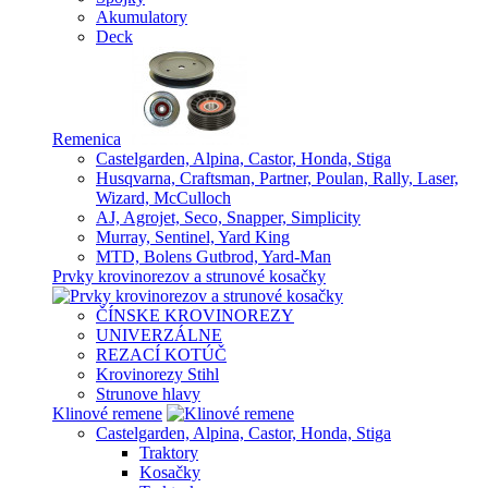
Akumulatory
Deck
Remenica
Castelgarden, Alpina, Castor, Honda, Stiga
Husqvarna, Craftsman, Partner, Poulan, Rally, Laser,
Wizard, McCulloch
AJ, Agrojet, Seco, Snapper, Simplicity
Murray, Sentinel, Yard King
MTD, Bolens Gutbrod, Yard-Man
Prvky krovinorezov a strunové kosačky
ČÍNSKE KROVINOREZY
UNIVERZÁLNE
REZACÍ KOTÚČ
Krovinorezy Stihl
Strunove hlavy
Klinové remene
Castelgarden, Alpina, Castor, Honda, Stiga
Traktory
Kosačky