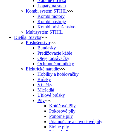
Náradie do lesa
Lopaty na sneh
Kombi systém STIHL
Kombi motory
Kombi nástroje
Kombi príslušenstvo
Multisystém STIHL
Dielňa, Stavba
Príslušenstvo
Bandasky
Predlžovacie káble
Oleje, odsávačky
Ochranné pomôcky
Elektrické náradie
Hoblíky a hoblovačky
Brúsky
Vŕtačky
Miešadlá
Uhlové brúsky
Píly
Kotúčové Píly
Pokosové píly
Ponorné píly
Priamočiare a chvostové píly
Stolné píly