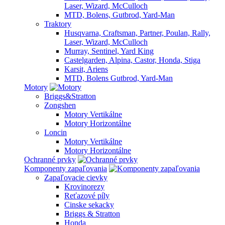
Laser, Wizard, McCulloch
MTD, Bolens, Gutbrod, Yard-Man
Traktory
Husqvarna, Craftsman, Partner, Poulan, Rally,
Laser, Wizard, McCulloch
Murray, Sentinel, Yard King
Castelgarden, Alpina, Castor, Honda, Stiga
Karsit, Ariens
MTD, Bolens Gutbrod, Yard-Man
Motory
Briggs&Stratton
Zongshen
Motory Vertikálne
Motory Horizontálne
Loncin
Motory Vertikálne
Motory Horizontálne
Ochranné prvky
Komponenty zapaľovania
Zapaľovacie cievky
Krovinorezy
Reťazové píly
Cinske sekacky
Briggs & Stratton
Honda