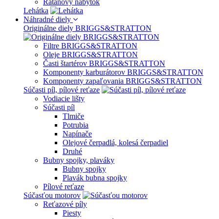
Ratanový nábytok
Lehátka
Náhradné diely
Originálne diely BRIGGS&STRATTON
Filtre BRIGGS&STRATTON
Oleje BRIGGS&STRATTON
Časti štartérov BRIGGS&STRATTON
Komponenty karburátorov BRIGGS&STRATTON
Komponenty zapaľovania BRIGGS&STRATTON
Súčasti píl, pílové reťaze
Vodiacie lišty
Súčasti píl
Tlmiče
Potrubia
Napínače
Olejové čerpadlá, kolesá čerpadiel
Druhé
Bubny spojky, plaváky
Bubny spojky
Plavák bubna spojky
Pílové reťaze
Súčasťou motorov
Reťazové píly
Piesty