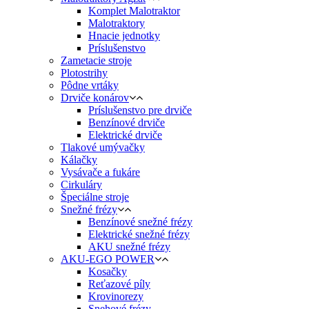
Komplet Malotraktor
Malotraktory
Hnacie jednotky
Príslušenstvo
Zametacie stroje
Plotostrihy
Pôdne vrtáky
Drviče konárov
Príslušenstvo pre drviče
Benzínové drviče
Elektrické drviče
Tlakové umývačky
Kálačky
Vysávače a fukáre
Cirkuláry
Špeciálne stroje
Snežné frézy
Benzínové snežné frézy
Elektrické snežné frézy
AKU snežné frézy
AKU-EGO POWER
Kosačky
Reťazové píly
Krovinorezy
Snehové frézy