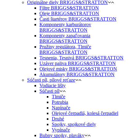
Originálne diely BRIGGS&STRATTON
Filtre BRIGGS&STRATTON
Oleje BRIGGS&STRATTON
Časti štartérov BRIGGS&STRATTON
Komponenty karburátorov
BRIGGS&STRATTON
Komponenty zapaľovania
BRIGGS&STRATTON
Pružiny regulátora, Tlmiče
BRIGGS&STRATTON
Tesnenia, Tesnivá BRIGGS&STRATTON
Uzáver paliva BRIGGS&STRATTON
Olejové misky BRIGGS&STRATTON
Akumulátory BRIGGS&STRATTON
Súčasti píl, pílové reťaze
Vodiacie lišty
Súčasti píl
Tlmiče
Potrubia
Napínače
Olejové čerpadlá, kolesá čerpadiel
Druhé
Spojky, spojkové diely
Vypínače
Bubny spojky, plaváky