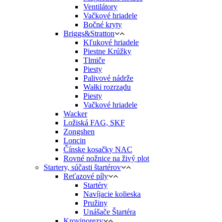
Ventilátory
Vačkové hriadele
Bočné kryty
Briggs&Stratton
Kľukové hriadele
Piestne Krúžky
Tlmiče
Piesty
Palivové nádrže
Wałki rozrządu
Piesty
Vačkové hriadele
Wacker
Ložiská FAG, SKF
Zongshen
Loncin
Čínske kosačky NAC
Rovné nožnice na živý plot
Startery, súčasti štartérov
Reťazové píly
Startéry
Navíjacie kolieska
Pružiny
Unášače Štartéra
Krovinorezy