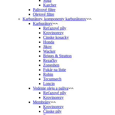
Stiga
Karcher
Palivové filtre
Olejové filtre
Karburátory, komponenty karburátorov
Karburátory
Reťazové píly
Krovinorezy
Cinske kosacky
Honda
Jikov
Wacker
Briggs & Stratton
Rezačky
Zongshen
Fukár na lístie
Robin
Tecumsech
Loncin
Vedenie oleja a paliva
Reťazové píly
Krovinorezy
Membrány
Krovinorezy
Čínske píly