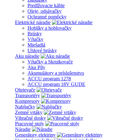
Predlžovacie káble
Oleje, odsávačky
Ochranné pomôcky
Elektrické náradie
Hoblíky a hoblovačky
Brúsky
Vŕtačky
Miešadlá
Uhlové brúsky
Aku náradie
Vŕtačky a Skrutkovače
Aku Píly
Akumulátory a príslušenstvo
ACCU program 1278
ACCU program 18V GUDE
Ohrievače
Transportéry
Kompresory
Nabíjačky
Zemné vrtáky
Vibračné dosky
Pracovné stoly
Náradie
Generátory elektriny