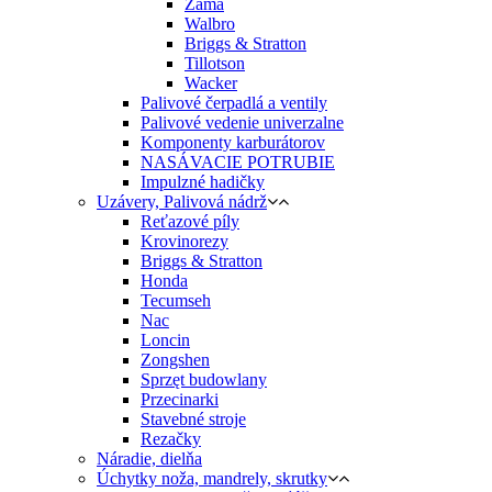
Zama
Walbro
Briggs & Stratton
Tillotson
Wacker
Palivové čerpadlá a ventily
Palivové vedenie univerzalne
Komponenty karburátorov
NASÁVACIE POTRUBIE
Impulzné hadičky
Uzávery, Palivová nádrž
Reťazové píly
Krovinorezy
Briggs & Stratton
Honda
Tecumseh
Nac
Loncin
Zongshen
Sprzęt budowlany
Przecinarki
Stavebné stroje
Rezačky
Náradie, dielňa
Úchytky noža, mandrely, skrutky