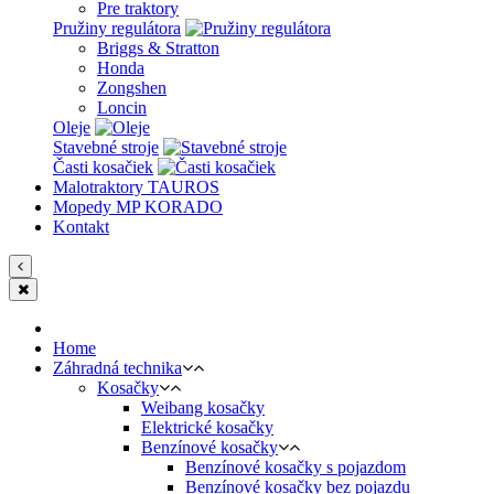
Pre traktory
Pružiny regulátora
Briggs & Stratton
Honda
Zongshen
Loncin
Oleje
Stavebné stroje
Časti kosačiek
Malotraktory TAUROS
Mopedy MP KORADO
Kontakt
Home
Záhradná technika
Kosačky
Weibang kosačky
Elektrické kosačky
Benzínové kosačky
Benzínové kosačky s pojazdom
Benzínové kosačky bez pojazdu