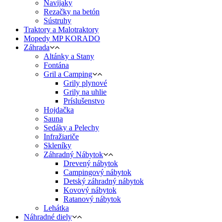
Navijaky
Rezačky na betón
Sústruhy
Traktory a Malotraktory
Mopedy MP KORADO
Záhrada
Altánky a Stany
Fontána
Gril a Camping
Grily plynové
Grily na uhlie
Príslušenstvo
Hojdačka
Sauna
Sedáky a Pelechy
Infražiariče
Skleníky
Záhradný Nábytok
Drevený nábytok
Campingový nábytok
Detský záhradný nábytok
Kovový nábytok
Ratanový nábytok
Lehátka
Náhradné diely