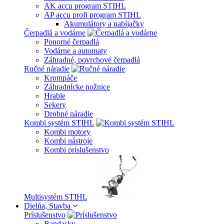
AK accu program STIHL
AP accu profi program STIHL
Akumulátory a nabíjačky
Čerpadlá a vodárne
Ponorné čerpadlá
Vodárne a automaty
Záhradné, povrchové čerpadlá
Ručné náradie
Krompáče
Záhradnícke nožnice
Hrable
Sekery
Drobné náradie
Kombi systém STIHL
Kombi motory
Kombi nástroje
Kombi príslušenstvo
Multisystém STIHL
Dielńa, Stavba
Príslušenstvo
Bandasky