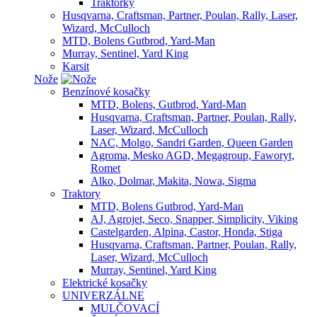
Traktorky
Husqvarna, Craftsman, Partner, Poulan, Rally, Laser,
Wizard, McCulloch
MTD, Bolens Gutbrod, Yard-Man
Murray, Sentinel, Yard King
Karsit
Nože
Benzínové kosačky
MTD, Bolens, Gutbrod, Yard-Man
Husqvarna, Craftsman, Partner, Poulan, Rally,
Laser, Wizard, McCulloch
NAC, Molgo, Sandri Garden, Queen Garden
Agroma, Mesko AGD, Megagroup, Faworyt,
Romet
Alko, Dolmar, Makita, Nowa, Sigma
Traktory
MTD, Bolens Gutbrod, Yard-Man
AJ, Agrojet, Seco, Snapper, Simplicity, Viking
Castelgarden, Alpina, Castor, Honda, Stiga
Husqvarna, Craftsman, Partner, Poulan, Rally,
Laser, Wizard, McCulloch
Murray, Sentinel, Yard King
Elektrické kosačky
UNIVERZÁLNE
MULČOVACÍ