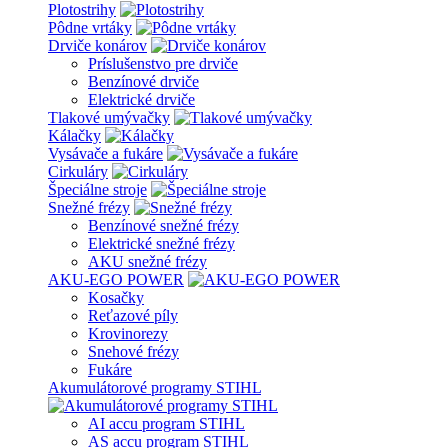
Plotostrihy
Pôdne vrtáky
Drviče konárov
Príslušenstvo pre drviče
Benzínové drviče
Elektrické drviče
Tlakové umývačky
Kálačky
Vysávače a fukáre
Cirkuláry
Špeciálne stroje
Snežné frézy
Benzínové snežné frézy
Elektrické snežné frézy
AKU snežné frézy
AKU-EGO POWER
Kosačky
Reťazové píly
Krovinorezy
Snehové frézy
Fukáre
Akumulátorové programy STIHL
AI accu program STIHL
AS accu program STIHL