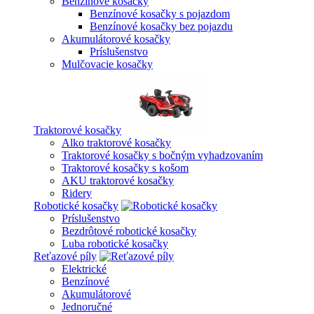
Benzínové kosačky
Benzínové kosačky s pojazdom
Benzínové kosačky bez pojazdu
Akumulátorové kosačky
Príslušenstvo
Mulčovacie kosačky
Traktorové kosačky
Alko traktorové kosačky
Traktorové kosačky s bočným vyhadzovaním
Traktorové kosačky s košom
AKU traktorové kosačky
Ridery
Robotické kosačky
Príslušenstvo
Bezdrôtové robotické kosačky
Luba robotické kosačky
Reťazové píly
Elektrické
Benzínové
Akumulátorové
Jednoručné