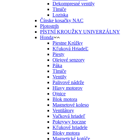
Dekompresné ventily
Tlmiče
Loziska
Čínske kosačky NAC
Plotostrih
PÍSTNÍ KROUŽKY UNIVERZÁLNY
Honda
Piestne Krúžky
Kľuková HriadeĽ
Piesty
Olejové senzory
Páka
Tlmiče
Ventily
Palivové nádrže
Hlavy motorov
Ojnice
Blok motora
Magnetové koleso
Ventilátory
Vačková hriadeľ
Pokrywy boczne
Kľukové hriadele
Bloky motora
Magnetické kotúče