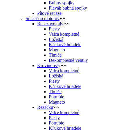
Bubny spojky
Plavák bubna spojky
Pílové reťaze
Súčasťou motorov
Reťazové píly
Piesty
Valca kompletné
Ložiská
Kľukové hriadele
Magneto
Tlmiče
Dekompresné ventily
Krovinorezy
Valca kompletné
Ložiská
Piesty
Kľukové hriadele
Tlmiče
Potrubie
Magneto
Rezačku
Valce kompletné
Piesty
Potrubie
Kľukové hriadele