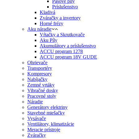
Pásové píly
Príslušenstvo
Kladivá
Zváračky a invertory
Horné frézy
Aku náradie
Vŕtačky a Skrutkovače
Aku Píly
Akumulátory a príslušenstvo
ACCU program 1278
ACCU program 18V GUDE
Ohrievače
Transportéry
Kompresory
Nabíjačky
Zemné vrtáky
Vibračné dosky
Pracovné stoly
Náradie
Generátory elektriny
Stavebné miešačky
Vysávače
Ventilátory, klimatizácie
Meracie prístroje
Zváračky