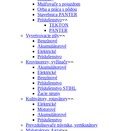
Mulčovače s pojazdom
Orba a práca s pôdou
Stavebnica PANTER
Príslušenstvo
TEKTON
PANTER
Vyvetvovacie píly
Benzínové
Akumulátorové
Elektrické
Príslušenstvo
Krovinorezy, vyžínače
Akumulátorové
Elektrické
Benzínové
Príslušenstvo
Príslušenstvo STIHL
Žacie struny
Kultivátory, rotavátory
Elektrické
Motorové
Akumulátorové
Príslušenstvo
Prevzdušnovače trávnika, vertikutátory
Malotraktory Agzat