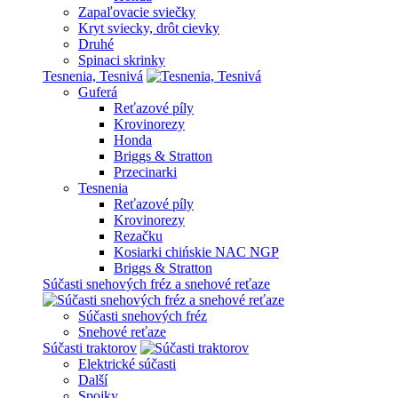
Zapaľovacie sviečky
Kryt sviecky, drôt cievky
Druhé
Spinaci skrinky
Tesnenia, Tesnivá
Guferá
Reťazové píly
Krovinorezy
Honda
Briggs & Stratton
Przecinarki
Tesnenia
Reťazové píly
Krovinorezy
Rezačku
Kosiarki chińskie NAC NGP
Briggs & Stratton
Súčasti snehových fréz a snehové reťaze
Súčasti snehových fréz
Snehové reťaze
Súčasti traktorov
Elektrické súčasti
Další
Spojky