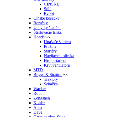
ČÍNSKE
Stihl
Ryobi
Čínske kosačky
Rezačky
Úchytky štartéra
Štartovacie lanká
Honda
Unášače štartéra
Pružiny
Startéry
Navijacie kolieska
Hrdlo startera
Kryt ventilatora
MTD
Briggs & Stratton
Traktory
Sekačka
Wacker
Robin
Zongshen
Kohler
Alko
Daye
Castelgarden, Stiga