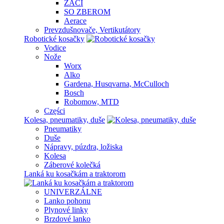
ŽACÍ
SO ZBEROM
Aerace
Prevzdušnovače, Vertikutátory
Robotické kosačky
Vodice
Nože
Worx
Alko
Gardena, Husqvarna, McCulloch
Bosch
Robomow, MTD
Części
Kolesa, pneumatiky, duše
Pneumatiky
Duše
Nápravy, púzdra, ložiska
Kolesa
Záberové kolečká
Lanká ku kosačkám a traktorom
UNIVERZÁLNE
Lanko pohonu
Plynové linky
Brzdové lanko