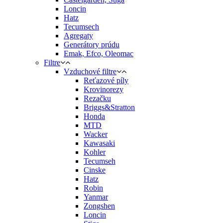
Loncin
Hatz
Tecumsech
Agregaty
Generátory prúdu
Emak, Efco, Oleomac
Filtre
Vzduchové filtre
Reťazové píly
Krovinorezy
Rezačku
Briggs&Stratton
Honda
MTD
Wacker
Kawasaki
Kohler
Tecumseh
Cinske
Hatz
Robin
Yanmar
Zongshen
Loncin