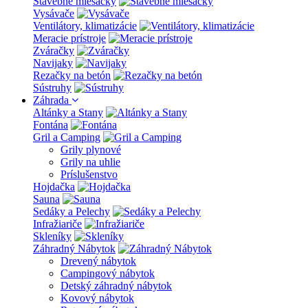
Stavebné miešačky
Vysávače
Ventilátory, klimatizácie
Meracie prístroje
Zváračky
Navijaky
Rezačky na betón
Sústruhy
Záhrada
Altánky a Stany
Fontána
Gril a Camping
Grily plynové
Grily na uhlie
Príslušenstvo
Hojdačka
Sauna
Sedáky a Pelechy
Infražiariče
Skleníky
Záhradný Nábytok
Drevený nábytok
Campingový nábytok
Detský záhradný nábytok
Kovový nábytok