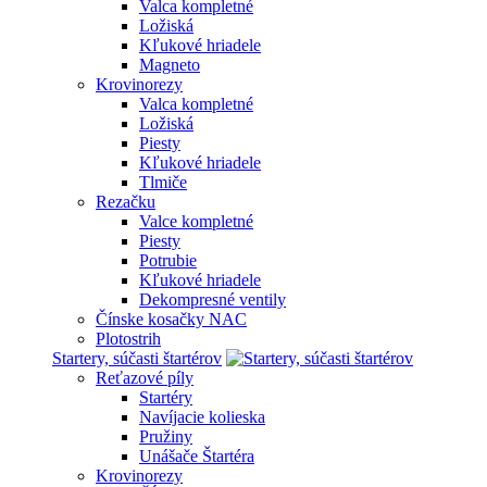
Valca kompletné
Ložiská
Kľukové hriadele
Magneto
Krovinorezy
Valca kompletné
Ložiská
Piesty
Kľukové hriadele
Tlmiče
Rezačku
Valce kompletné
Piesty
Potrubie
Kľukové hriadele
Dekompresné ventily
Čínske kosačky NAC
Plotostrih
Startery, súčasti štartérov
Reťazové píly
Startéry
Navíjacie kolieska
Pružiny
Unášače Štartéra
Krovinorezy