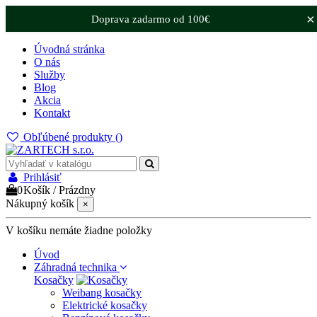
×
Doprava zadarmo od 100€
Úvodná stránka
O nás
Služby
Blog
Akcia
Kontakt
Obľúbené produkty (
)
Prihlásiť
0
Košík
/
Prázdny
Nákupný košík
×
V košíku nemáte žiadne položky
Úvod
Záhradná technika
Kosačky
Weibang kosačky
Elektrické kosačky