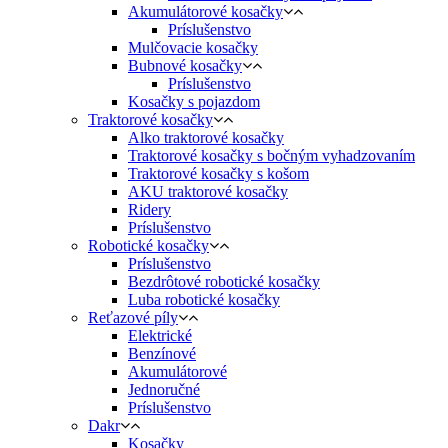
Akumulátorové kosačky
Príslušenstvo
Mulčovacie kosačky
Bubnové kosačky
Príslušenstvo
Kosačky s pojazdom
Traktorové kosačky
Alko traktorové kosačky
Traktorové kosačky s bočným vyhadzovaním
Traktorové kosačky s košom
AKU traktorové kosačky
Ridery
Príslušenstvo
Robotické kosačky
Príslušenstvo
Bezdrôtové robotické kosačky
Luba robotické kosačky
Reťazové píly
Elektrické
Benzínové
Akumulátorové
Jednoručné
Príslušenstvo
Dakr
Kosačky