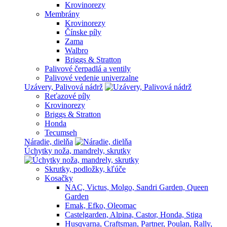
Krovinorezy
Membrány
Krovinorezy
Čínske píly
Zama
Walbro
Briggs & Stratton
Palivové čerpadlá a ventily
Palivové vedenie univerzalne
Uzávery, Palivová nádrž
Reťazové píly
Krovinorezy
Briggs & Stratton
Honda
Tecumseh
Náradie, dielňa
Úchytky noža, mandrely, skrutky
Skrutky, podložky, kľúče
Kosačky
NAC, Victus, Molgo, Sandri Garden, Queen
Garden
Emak, Efko, Oleomac
Castelgarden, Alpina, Castor, Honda, Stiga
Husqvarna, Craftsman, Partner, Poulan, Rally,