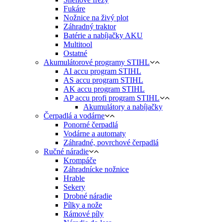
Fukáre
Nožnice na živý plot
Záhradný traktor
Batérie a nabíjačky AKU
Multitool
Ostatné
Akumulátorové programy STIHL
AI accu program STIHL
AS accu program STIHL
AK accu program STIHL
AP accu profi program STIHL
Akumulátory a nabíjačky
Čerpadlá a vodárne
Ponorné čerpadlá
Vodárne a automaty
Záhradné, povrchové čerpadlá
Ručné náradie
Krompáče
Záhradnícke nožnice
Hrable
Sekery
Drobné náradie
Pílky a nože
Rámové píly