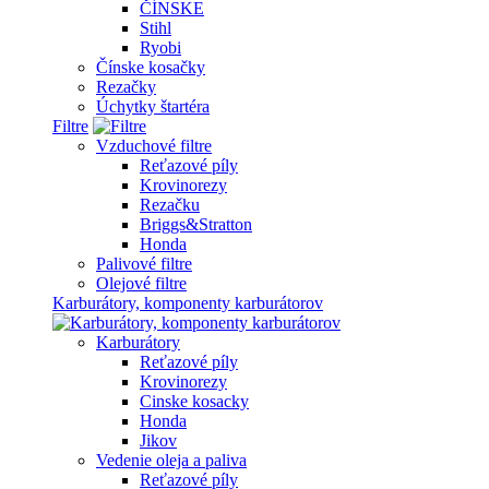
ČÍNSKE
Stihl
Ryobi
Čínske kosačky
Rezačky
Úchytky štartéra
Filtre
Vzduchové filtre
Reťazové píly
Krovinorezy
Rezačku
Briggs&Stratton
Honda
Palivové filtre
Olejové filtre
Karburátory, komponenty karburátorov
Karburátory
Reťazové píly
Krovinorezy
Cinske kosacky
Honda
Jikov
Vedenie oleja a paliva
Reťazové píly