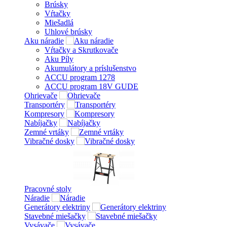
Brúsky
Vŕtačky
Miešadlá
Uhlové brúsky
Aku náradie
Vŕtačky a Skrutkovače
Aku Píly
Akumulátory a príslušenstvo
ACCU program 1278
ACCU program 18V GUDE
Ohrievače
Transportéry
Kompresory
Nabíjačky
Zemné vrtáky
Vibračné dosky
Pracovné stoly
Náradie
Generátory elektriny
Stavebné miešačky
Vysávače