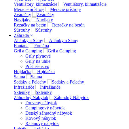
Ventilátory, klimatizácie
Meracie prístroje
Zváračky
Navijaky
Rezačky na betón
Sústruhy
Záhrada
Altánky a Stany
Fontána
Gril a Camping
Grily plynové
Grily na uhlie
Príslušenstvo
Hojdačka
Sauna
Sedáky a Pelechy
Infražiariče
Skleníky
Záhradný Nábytok
Drevený nábytok
Campingový nábytok
Detský záhradný nábytok
Kovový nábytok
Ratanový nábytok
Lehátka