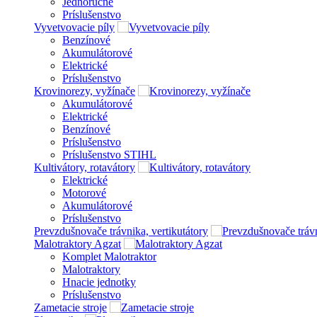
Jednoručné
Príslušenstvo
Vyvetvovacie píly
Benzínové
Akumulátorové
Elektrické
Príslušenstvo
Krovinorezy, vyžínače
Akumulátorové
Elektrické
Benzínové
Príslušenstvo
Príslušenstvo STIHL
Kultivátory, rotavátory
Elektrické
Motorové
Akumulátorové
Príslušenstvo
Prevzdušnovače trávnika, vertikutátory
Malotraktory Agzat
Komplet Malotraktor
Malotraktory
Hnacie jednotky
Príslušenstvo
Zametacie stroje