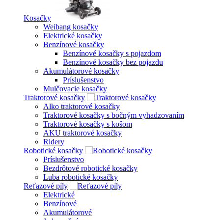
Kosačky
Weibang kosačky
Elektrické kosačky
Benzínové kosačky
Benzínové kosačky s pojazdom
Benzínové kosačky bez pojazdu
Akumulátorové kosačky
Príslušenstvo
Mulčovacie kosačky
Traktorové kosačky
Alko traktorové kosačky
Traktorové kosačky s bočným vyhadzovaním
Traktorové kosačky s košom
AKU traktorové kosačky
Ridery
Robotické kosačky
Príslušenstvo
Bezdrôtové robotické kosačky
Luba robotické kosačky
Reťazové píly
Elektrické
Benzínové
Akumulátorové