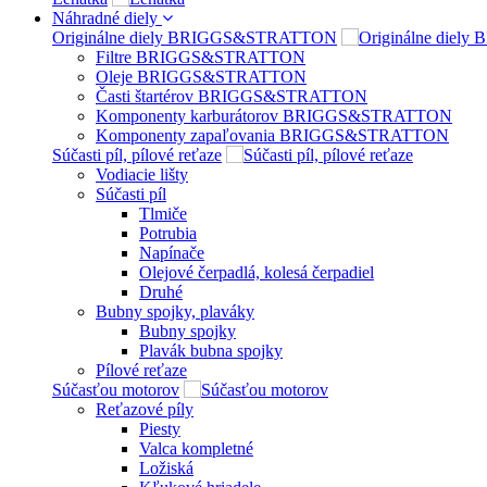
Náhradné diely
Originálne diely BRIGGS&STRATTON
Filtre BRIGGS&STRATTON
Oleje BRIGGS&STRATTON
Časti štartérov BRIGGS&STRATTON
Komponenty karburátorov BRIGGS&STRATTON
Komponenty zapaľovania BRIGGS&STRATTON
Súčasti píl, pílové reťaze
Vodiacie lišty
Súčasti píl
Tlmiče
Potrubia
Napínače
Olejové čerpadlá, kolesá čerpadiel
Druhé
Bubny spojky, plaváky
Bubny spojky
Plavák bubna spojky
Pílové reťaze
Súčasťou motorov
Reťazové píly
Piesty
Valca kompletné
Ložiská