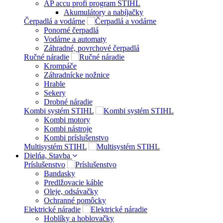
AP accu profi program STIHL
Akumulátory a nabíjačky
Čerpadlá a vodárne
Ponorné čerpadlá
Vodárne a automaty
Záhradné, povrchové čerpadlá
Ručné náradie
Krompáče
Záhradnícke nožnice
Hrable
Sekery
Drobné náradie
Kombi systém STIHL
Kombi motory
Kombi nástroje
Kombi príslušenstvo
Multisystém STIHL
Dielńa, Stavba
Príslušenstvo
Bandasky
Predlžovacie káble
Oleje, odsávačky
Ochranné pomôcky
Elektrické náradie
Hoblíky a hoblovačky