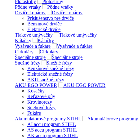
Plotostrihy
Pôdne vrtáky
Drviče konárov
Príslušenstvo pre drviče
Benzínové drviče
Elektrické drviče
Tlakové umývačky
Kálačky
Vysávače a fukáre
Cirkuláry
Špeciálne stroje
Snežné frézy
Benzínové snežné frézy
Elektrické snežné frézy
AKU snežné frézy
AKU-EGO POWER
Kosačky
Reťazové píly
Krovinorezy
Snehové frézy
Fukáre
Akumulátorové programy STIHL
AI accu program STIHL
AS accu program STIHL
AK accu program STIHL