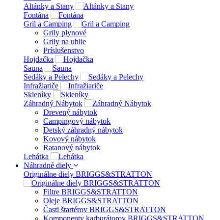
Altánky a Stany
Fontána
Gril a Camping
Grily plynové
Grily na uhlie
Príslušenstvo
Hojdačka
Sauna
Sedáky a Pelechy
Infražiariče
Skleníky
Záhradný Nábytok
Drevený nábytok
Campingový nábytok
Detský záhradný nábytok
Kovový nábytok
Ratanový nábytok
Lehátka
Náhradné diely
Originálne diely BRIGGS&STRATTON
Filtre BRIGGS&STRATTON
Oleje BRIGGS&STRATTON
Časti štartérov BRIGGS&STRATTON
Komponenty karburátorov BRIGGS&STRATTON