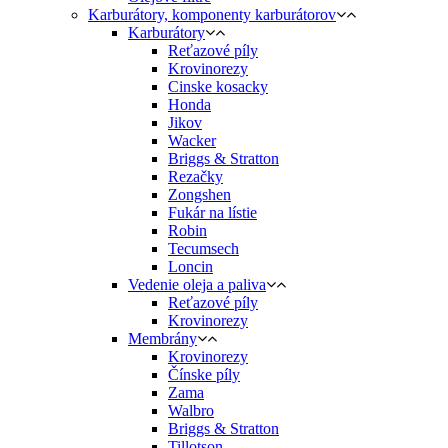
Karburátory, komponenty karburátorov
Karburátory
Reťazové píly
Krovinorezy
Cinske kosacky
Honda
Jikov
Wacker
Briggs & Stratton
Rezačky
Zongshen
Fukár na lístie
Robin
Tecumsech
Loncin
Vedenie oleja a paliva
Reťazové píly
Krovinorezy
Membrány
Krovinorezy
Čínske píly
Zama
Walbro
Briggs & Stratton
Tillotson