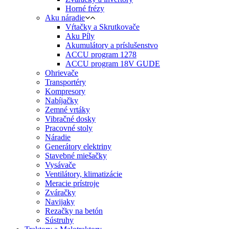
Horné frézy
Aku náradie
Vŕtačky a Skrutkovače
Aku Píly
Akumulátory a príslušenstvo
ACCU program 1278
ACCU program 18V GUDE
Ohrievače
Transportéry
Kompresory
Nabíjačky
Zemné vrtáky
Vibračné dosky
Pracovné stoly
Náradie
Generátory elektriny
Stavebné miešačky
Vysávače
Ventilátory, klimatizácie
Meracie prístroje
Zváračky
Navijaky
Rezačky na betón
Sústruhy