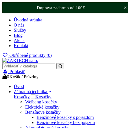
×
Doprava zadarmo od 100€
Úvodná stránka
O nás
Služby
Blog
Akcia
Kontakt
Obľúbené produkty (
0
)
Prihlásiť
0
Košík
/
Prázdny
Úvod
Záhradná technika
Kosačky
Weibang kosačky
Elektrické kosačky
Benzínové kosačky
Benzínové kosačky s pojazdom
Benzínové kosačky bez pojazdu
Akumulátorové kosačky