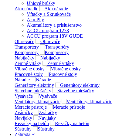
Uhlové brúsky
Aku náradie
Vŕtačky a Skrutkovače
Aku Píly
Akumulátory a príslušenstvo
ACCU program 1278
ACCU program 18V GUDE
Ohrievače
Transportéry
Kompresory
Nabíjačky
Zemné vrtáky
Vibračné dosky
Pracovné stoly
Náradie
Generátory elektriny
Stavebné miešačky
Vysávače
Ventilátory, klimatizácie
Meracie prístroje
Zváračky
Navijaky
Rezačky na betón
Sústruhy
Záhrada