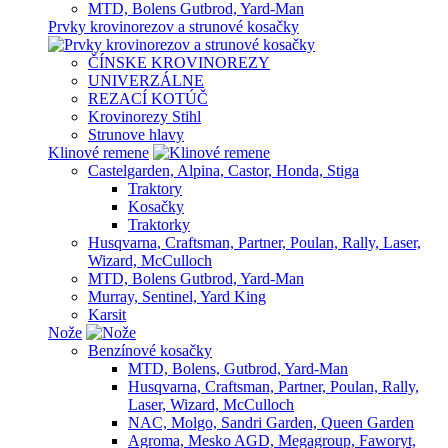
MTD, Bolens Gutbrod, Yard-Man
Prvky krovinorezov a strunové kosačky
ČÍNSKE KROVINOREZY
UNIVERZÁLNE
REZACÍ KOTÚČ
Krovinorezy Stihl
Strunove hlavy
Klinové remene
Castelgarden, Alpina, Castor, Honda, Stiga
Traktory
Kosačky
Traktorky
Husqvarna, Craftsman, Partner, Poulan, Rally, Laser,
Wizard, McCulloch
MTD, Bolens Gutbrod, Yard-Man
Murray, Sentinel, Yard King
Karsit
Nože
Benzínové kosačky
MTD, Bolens, Gutbrod, Yard-Man
Husqvarna, Craftsman, Partner, Poulan, Rally,
Laser, Wizard, McCulloch
NAC, Molgo, Sandri Garden, Queen Garden
Agroma, Mesko AGD, Megagroup, Faworyt,