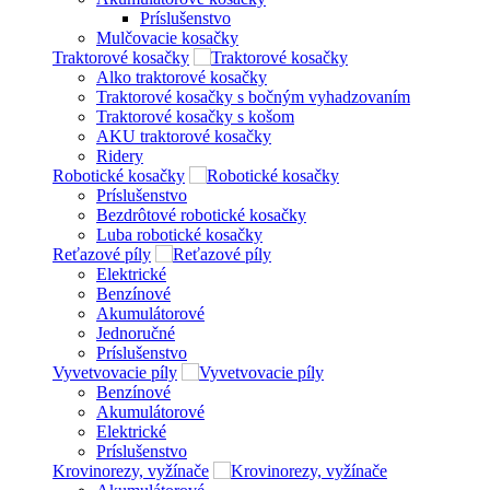
Príslušenstvo
Mulčovacie kosačky
Traktorové kosačky
Alko traktorové kosačky
Traktorové kosačky s bočným vyhadzovaním
Traktorové kosačky s košom
AKU traktorové kosačky
Ridery
Robotické kosačky
Príslušenstvo
Bezdrôtové robotické kosačky
Luba robotické kosačky
Reťazové píly
Elektrické
Benzínové
Akumulátorové
Jednoručné
Príslušenstvo
Vyvetvovacie píly
Benzínové
Akumulátorové
Elektrické
Príslušenstvo
Krovinorezy, vyžínače