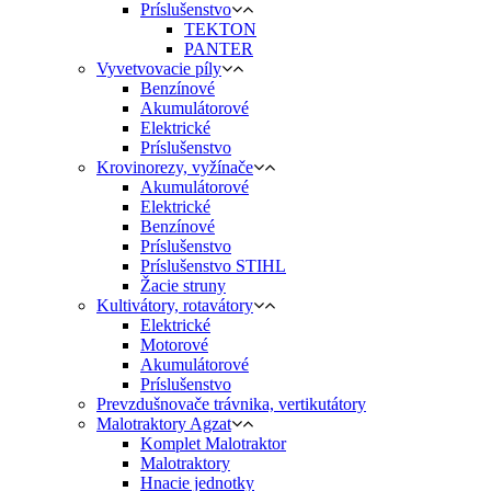
Príslušenstvo
TEKTON
PANTER
Vyvetvovacie píly
Benzínové
Akumulátorové
Elektrické
Príslušenstvo
Krovinorezy, vyžínače
Akumulátorové
Elektrické
Benzínové
Príslušenstvo
Príslušenstvo STIHL
Žacie struny
Kultivátory, rotavátory
Elektrické
Motorové
Akumulátorové
Príslušenstvo
Prevzdušnovače trávnika, vertikutátory
Malotraktory Agzat
Komplet Malotraktor
Malotraktory
Hnacie jednotky