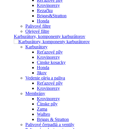
Reťazové píly
Krovinorezy
Rezačku
Briggs&Stratton
Honda
Palivové filtre
Olejové filtre
Karburátory, komponenty karburátorov
Karburátory
Reťazové píly
Krovinorezy
Cinske kosacky
Honda
Jikov
Vedenie oleja a paliva
Reťazové píly
Krovinorezy
Membrány
Krovinorezy
Čínske píly
Zama
Walbro
Briggs & Stratton
Palivové čerpadlá a ventily