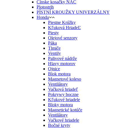
Čínske kosačky NAC
Plotostrih
PÍSTNÍ KROUŽKY UNIVERZÁLNY
Honda
Piestne Krúžky
Kľuková HriadeĽ
Piesty
Olejové senzory
Páka
Tlmiče
Ventily
Palivové nádrže
Hlavy motorov
Ojnice
Blok motora
Magnetové koleso
Ventilátory
Vačková hriadeľ
Pokrywy boczne
Kľukové hriadele
Bloky motora
Magnetické kotúče
Ventilátory
Vačkové hriadele
Bočné kryty