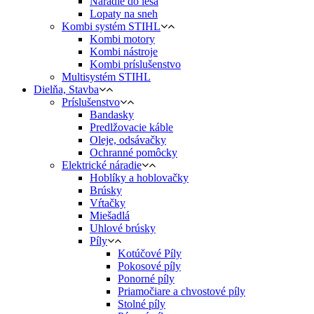
Náradie do lesa
Lopaty na sneh
Kombi systém STIHL
Kombi motory
Kombi nástroje
Kombi príslušenstvo
Multisystém STIHL
Dielňa, Stavba
Príslušenstvo
Bandasky
Predlžovacie káble
Oleje, odsávačky
Ochranné pomôcky
Elektrické náradie
Hoblíky a hoblovačky
Brúsky
Vŕtačky
Miešadlá
Uhlové brúsky
Píly
Kotúčové Píly
Pokosové píly
Ponorné píly
Priamočiare a chvostové píly
Stolné píly