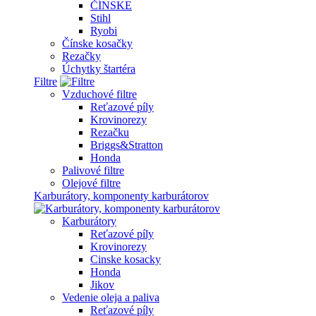
ČÍNSKE
Stihl
Ryobi
Čínske kosačky
Rezačky
Úchytky štartéra
Filtre
Vzduchové filtre
Reťazové píly
Krovinorezy
Rezačku
Briggs&Stratton
Honda
Palivové filtre
Olejové filtre
Karburátory, komponenty karburátorov
Karburátory
Reťazové píly
Krovinorezy
Cinske kosacky
Honda
Jikov
Vedenie oleja a paliva
Reťazové píly