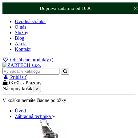
×
Doprava zadarmo od 100€
Úvodná stránka
O nás
Služby
Blog
Akcia
Kontakt
Obľúbené produkty (
)
Prihlásiť
0
Košík
/
Prázdny
Nákupný košík
×
V košíku nemáte žiadne položky
Úvod
Záhradná technika