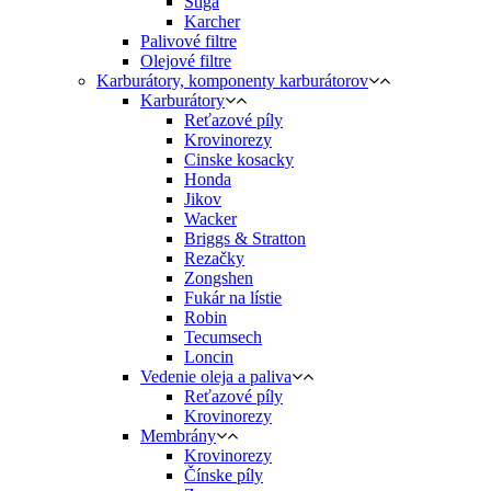
Stiga
Karcher
Palivové filtre
Olejové filtre
Karburátory, komponenty karburátorov
Karburátory
Reťazové píly
Krovinorezy
Cinske kosacky
Honda
Jikov
Wacker
Briggs & Stratton
Rezačky
Zongshen
Fukár na lístie
Robin
Tecumsech
Loncin
Vedenie oleja a paliva
Reťazové píly
Krovinorezy
Membrány
Krovinorezy
Čínske píly