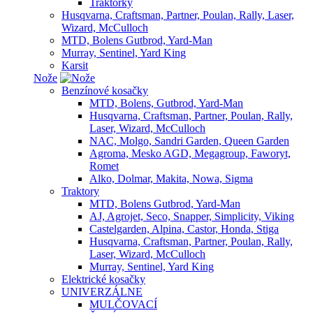
Traktorky
Husqvarna, Craftsman, Partner, Poulan, Rally, Laser,
Wizard, McCulloch
MTD, Bolens Gutbrod, Yard-Man
Murray, Sentinel, Yard King
Karsit
Nože
Benzínové kosačky
MTD, Bolens, Gutbrod, Yard-Man
Husqvarna, Craftsman, Partner, Poulan, Rally,
Laser, Wizard, McCulloch
NAC, Molgo, Sandri Garden, Queen Garden
Agroma, Mesko AGD, Megagroup, Faworyt,
Romet
Alko, Dolmar, Makita, Nowa, Sigma
Traktory
MTD, Bolens Gutbrod, Yard-Man
AJ, Agrojet, Seco, Snapper, Simplicity, Viking
Castelgarden, Alpina, Castor, Honda, Stiga
Husqvarna, Craftsman, Partner, Poulan, Rally,
Laser, Wizard, McCulloch
Murray, Sentinel, Yard King
Elektrické kosačky
UNIVERZÁLNE
MULČOVACÍ