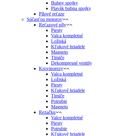
Bubny spojky
Plavák bubna spojky
Pílové reťaze
Súčasťou motorov
Reťazové píly
Piesty
Valca kompletné
Ložiská
Kľukové hriadele
Magneto
Tlmiče
Dekompresné ventily
Krovinorezy
Valca kompletné
Ložiská
Piesty
Kľukové hriadele
Tlmiče
Potrubie
Magneto
Rezačku
Valce kompletné
Piesty
Potrubie
Kľukové hriadele