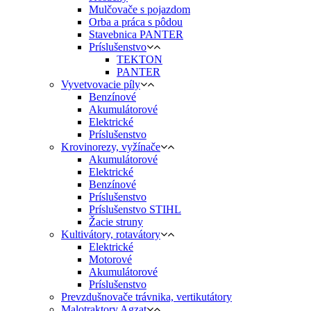
Mulčovače s pojazdom
Orba a práca s pôdou
Stavebnica PANTER
Príslušenstvo
TEKTON
PANTER
Vyvetvovacie píly
Benzínové
Akumulátorové
Elektrické
Príslušenstvo
Krovinorezy, vyžínače
Akumulátorové
Elektrické
Benzínové
Príslušenstvo
Príslušenstvo STIHL
Žacie struny
Kultivátory, rotavátory
Elektrické
Motorové
Akumulátorové
Príslušenstvo
Prevzdušnovače trávnika, vertikutátory
Malotraktory Agzat