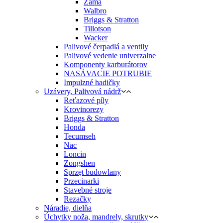
Zama
Walbro
Briggs & Stratton
Tillotson
Wacker
Palivové čerpadlá a ventily
Palivové vedenie univerzalne
Komponenty karburátorov
NASÁVACIE POTRUBIE
Impulzné hadičky
Uzávery, Palivová nádrž
Reťazové píly
Krovinorezy
Briggs & Stratton
Honda
Tecumseh
Nac
Loncin
Zongshen
Sprzęt budowlany
Przecinarki
Stavebné stroje
Rezačky
Náradie, dielňa
Úchytky noža, mandrely, skrutky