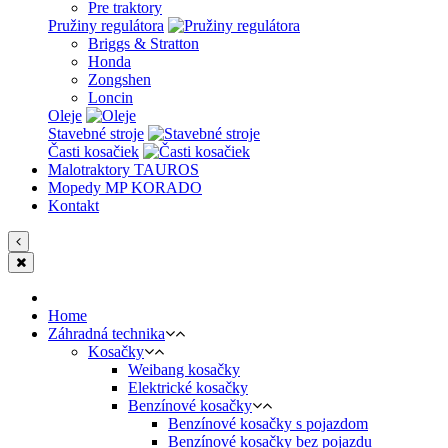
Pre traktory
Pružiny regulátora
Briggs & Stratton
Honda
Zongshen
Loncin
Oleje
Stavebné stroje
Časti kosačiek
Malotraktory TAUROS
Mopedy MP KORADO
Kontakt
Home
Záhradná technika
Kosačky
Weibang kosačky
Elektrické kosačky
Benzínové kosačky
Benzínové kosačky s pojazdom
Benzínové kosačky bez pojazdu