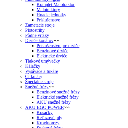
Komplet Malotraktor
Malotraktory
Hnacie jednotky
Príslušenstvo
Zametacie stroje
Plotostrihy
Pôdne vrtáky
Drviče konárov
Príslušenstvo pre drviče
Benzínové drviče
Elektrické drviče
Tlakové umývačky
Kálačky
Vysávače a fukáre
Cirkuláry
Špeciálne stroje
Snežné frézy
Benzínové snežné frézy
Elektrické snežné frézy
AKU snežné frézy
AKU-EGO POWER
Kosačky
Reťazové píly
Krovinorezy
Snehové frézy