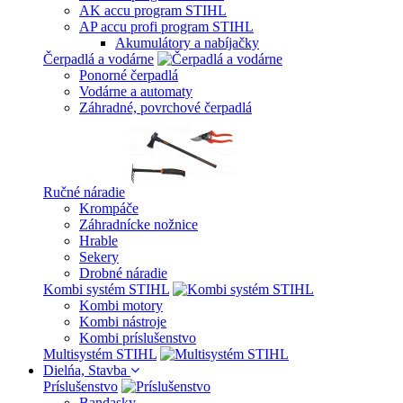
AK accu program STIHL
AP accu profi program STIHL
Akumulátory a nabíjačky
Čerpadlá a vodárne
Ponorné čerpadlá
Vodárne a automaty
Záhradné, povrchové čerpadlá
Ručné náradie
Krompáče
Záhradnícke nožnice
Hrable
Sekery
Drobné náradie
Kombi systém STIHL
Kombi motory
Kombi nástroje
Kombi príslušenstvo
Multisystém STIHL
Dielńa, Stavba
Príslušenstvo
Bandasky