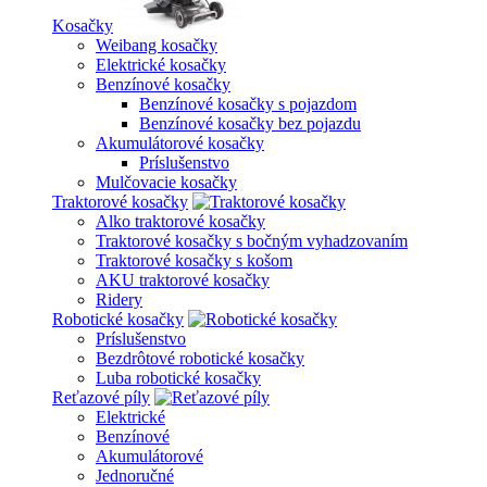
Kosačky
Weibang kosačky
Elektrické kosačky
Benzínové kosačky
Benzínové kosačky s pojazdom
Benzínové kosačky bez pojazdu
Akumulátorové kosačky
Príslušenstvo
Mulčovacie kosačky
Traktorové kosačky
Alko traktorové kosačky
Traktorové kosačky s bočným vyhadzovaním
Traktorové kosačky s košom
AKU traktorové kosačky
Ridery
Robotické kosačky
Príslušenstvo
Bezdrôtové robotické kosačky
Luba robotické kosačky
Reťazové píly
Elektrické
Benzínové
Akumulátorové
Jednoručné