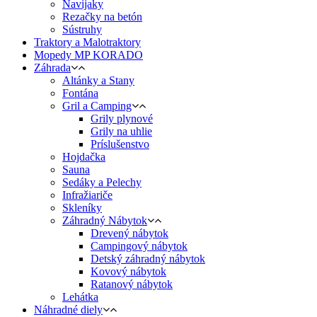
Navijaky
Rezačky na betón
Sústruhy
Traktory a Malotraktory
Mopedy MP KORADO
Záhrada
Altánky a Stany
Fontána
Gril a Camping
Grily plynové
Grily na uhlie
Príslušenstvo
Hojdačka
Sauna
Sedáky a Pelechy
Infražiariče
Skleníky
Záhradný Nábytok
Drevený nábytok
Campingový nábytok
Detský záhradný nábytok
Kovový nábytok
Ratanový nábytok
Lehátka
Náhradné diely