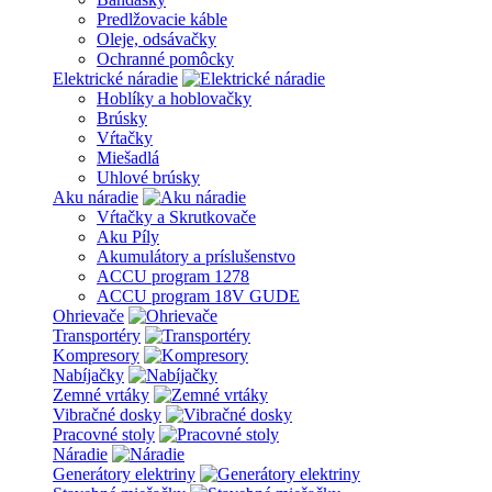
Predlžovacie káble
Oleje, odsávačky
Ochranné pomôcky
Elektrické náradie
Hoblíky a hoblovačky
Brúsky
Vŕtačky
Miešadlá
Uhlové brúsky
Aku náradie
Vŕtačky a Skrutkovače
Aku Píly
Akumulátory a príslušenstvo
ACCU program 1278
ACCU program 18V GUDE
Ohrievače
Transportéry
Kompresory
Nabíjačky
Zemné vrtáky
Vibračné dosky
Pracovné stoly
Náradie
Generátory elektriny