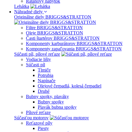
Ratanový nábytok
Lehátka
Náhradné diely
Originálne diely BRIGGS&STRATTON
Filtre BRIGGS&STRATTON
Oleje BRIGGS&STRATTON
Časti štartérov BRIGGS&STRATTON
Komponenty karburátorov BRIGGS&STRATTON
Komponenty zapaľovania BRIGGS&STRATTON
Súčasti píl, pílové reťaze
Vodiacie lišty
Súčasti píl
Tlmiče
Potrubia
Napínače
Olejové čerpadlá, kolesá čerpadiel
Druhé
Bubny spojky, plaváky
Bubny spojky
Plavák bubna spojky
Pílové reťaze
Súčasťou motorov
Reťazové píly
Piesty