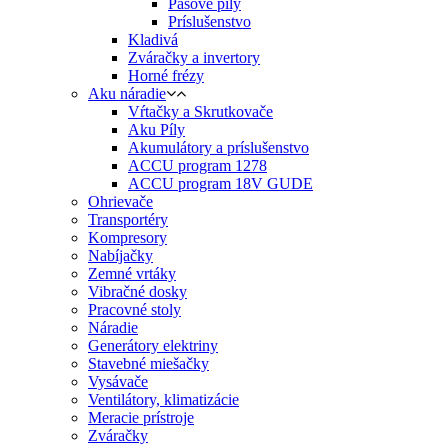
Pásové píly
Príslušenstvo
Kladivá
Zváračky a invertory
Horné frézy
Aku náradie
Vŕtačky a Skrutkovače
Aku Píly
Akumulátory a príslušenstvo
ACCU program 1278
ACCU program 18V GUDE
Ohrievače
Transportéry
Kompresory
Nabíjačky
Zemné vrtáky
Vibračné dosky
Pracovné stoly
Náradie
Generátory elektriny
Stavebné miešačky
Vysávače
Ventilátory, klimatizácie
Meracie prístroje
Zváračky