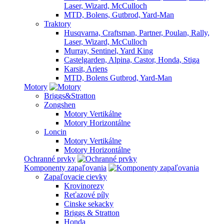
Laser, Wizard, McCulloch
MTD, Bolens, Gutbrod, Yard-Man
Traktory
Husqvarna, Craftsman, Partner, Poulan, Rally,
Laser, Wizard, McCulloch
Murray, Sentinel, Yard King
Castelgarden, Alpina, Castor, Honda, Stiga
Karsit, Ariens
MTD, Bolens Gutbrod, Yard-Man
Motory
Briggs&Stratton
Zongshen
Motory Vertikálne
Motory Horizontálne
Loncin
Motory Vertikálne
Motory Horizontálne
Ochranné prvky
Komponenty zapaľovania
Zapaľovacie cievky
Krovinorezy
Reťazové píly
Cinske sekacky
Briggs & Stratton
Honda