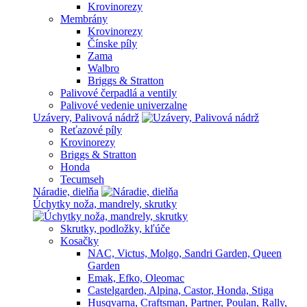
Krovinorezy
Membrány
Krovinorezy
Čínske píly
Zama
Walbro
Briggs & Stratton
Palivové čerpadlá a ventily
Palivové vedenie univerzalne
Uzávery, Palivová nádrž
Reťazové píly
Krovinorezy
Briggs & Stratton
Honda
Tecumseh
Náradie, dielňa
Úchytky noža, mandrely, skrutky
Skrutky, podložky, kľúče
Kosačky
NAC, Victus, Molgo, Sandri Garden, Queen
Garden
Emak, Efko, Oleomac
Castelgarden, Alpina, Castor, Honda, Stiga
Husqvarna, Craftsman, Partner, Poulan, Rally,