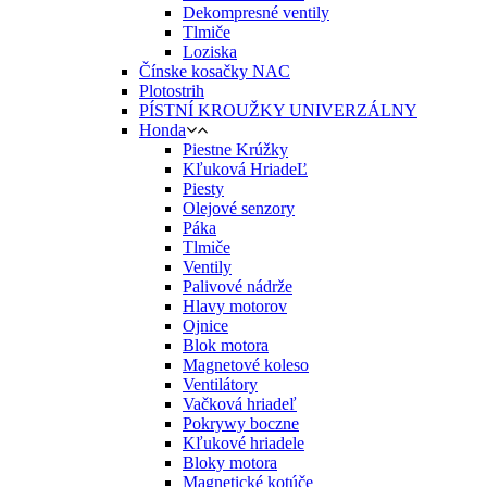
Dekompresné ventily
Tlmiče
Loziska
Čínske kosačky NAC
Plotostrih
PÍSTNÍ KROUŽKY UNIVERZÁLNY
Honda
Piestne Krúžky
Kľuková HriadeĽ
Piesty
Olejové senzory
Páka
Tlmiče
Ventily
Palivové nádrže
Hlavy motorov
Ojnice
Blok motora
Magnetové koleso
Ventilátory
Vačková hriadeľ
Pokrywy boczne
Kľukové hriadele
Bloky motora
Magnetické kotúče