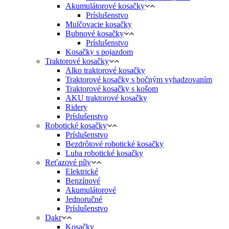
Akumulátorové kosačky
Príslušenstvo
Mulčovacie kosačky
Bubnové kosačky
Príslušenstvo
Kosačky s pojazdom
Traktorové kosačky
Alko traktorové kosačky
Traktorové kosačky s bočným vyhadzovaním
Traktorové kosačky s košom
AKU traktorové kosačky
Ridery
Príslušenstvo
Robotické kosačky
Príslušenstvo
Bezdrôtové robotické kosačky
Luba robotické kosačky
Reťazové píly
Elektrické
Benzínové
Akumulátorové
Jednoručné
Príslušenstvo
Dakr
Kosačky