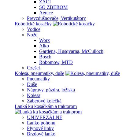
ŽACÍ
SO ZBEROM
Aerace
Prevzdušnovače, Vertikutátory
Robotické kosačky
Vodice
Nože
Worx
Alko
Gardena, Husqvarna, McCulloch
Bosch
Robomow, MTD
Części
Kolesa, pneumatiky, duše
Pneumatiky
Duše
Nápravy, púzdra, ložiska
Kolesa
Záberové kolečká
Lanká ku kosačkám a traktorom
UNIVERZÁLNE
Lanko pohonu
Plynové linky
Brzdové lanko