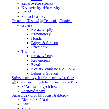
Zapaľovacie sviečky
Kryt sviecky, drôt cievky
Druhé
Spinaci skrinky
Tesnenia, Tesnivá
Guferá
Reťazové píly
Krovinorezy
Honda
Briggs & Stratton
Przecinarki
Tesnenia
Reťazové píly
Krovinorezy
Rezačku
Kosiarki chińskie NAC NGP
Briggs & Stratton
Súčasti snehových fréz a snehové reťaze
Súčasti snehových fréz
Snehové reťaze
Súčasti traktorov
Elektrické súčasti
Další
Spojky