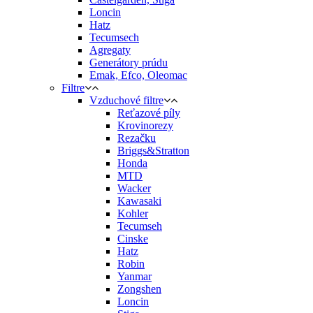
Loncin
Hatz
Tecumsech
Agregaty
Generátory prúdu
Emak, Efco, Oleomac
Filtre
Vzduchové filtre
Reťazové píly
Krovinorezy
Rezačku
Briggs&Stratton
Honda
MTD
Wacker
Kawasaki
Kohler
Tecumseh
Cinske
Hatz
Robin
Yanmar
Zongshen
Loncin