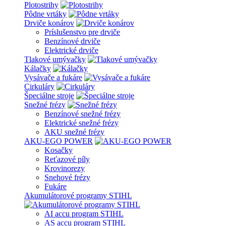
Plotostrihy
Pôdne vrtáky
Drviče konárov
Príslušenstvo pre drviče
Benzínové drviče
Elektrické drviče
Tlakové umývačky
Kálačky
Vysávače a fukáre
Cirkuláry
Špeciálne stroje
Snežné frézy
Benzínové snežné frézy
Elektrické snežné frézy
AKU snežné frézy
AKU-EGO POWER
Kosačky
Reťazové píly
Krovinorezy
Snehové frézy
Fukáre
Akumulátorové programy STIHL
AI accu program STIHL
AS accu program STIHL