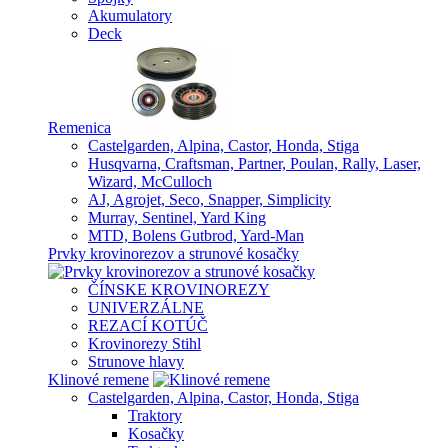
Akumulatory
Deck
Remenica
Castelgarden, Alpina, Castor, Honda, Stiga
Husqvarna, Craftsman, Partner, Poulan, Rally, Laser,
Wizard, McCulloch
AJ, Agrojet, Seco, Snapper, Simplicity
Murray, Sentinel, Yard King
MTD, Bolens Gutbrod, Yard-Man
Prvky krovinorezov a strunové kosačky
ČÍNSKE KROVINOREZY
UNIVERZÁLNE
REZACÍ KOTÚČ
Krovinorezy Stihl
Strunove hlavy
Klinové remene
Castelgarden, Alpina, Castor, Honda, Stiga
Traktory
Kosačky