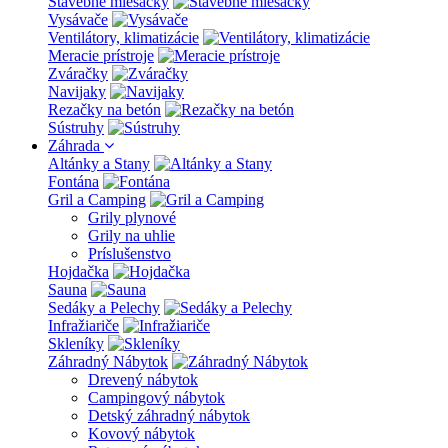
Stavebné miešačky
Vysávače
Ventilátory, klimatizácie
Meracie prístroje
Zváračky
Navijaky
Rezačky na betón
Sústruhy
Záhrada
Altánky a Stany
Fontána
Gril a Camping
Grily plynové
Grily na uhlie
Príslušenstvo
Hojdačka
Sauna
Sedáky a Pelechy
Infražiariče
Skleníky
Záhradný Nábytok
Drevený nábytok
Campingový nábytok
Detský záhradný nábytok
Kovový nábytok