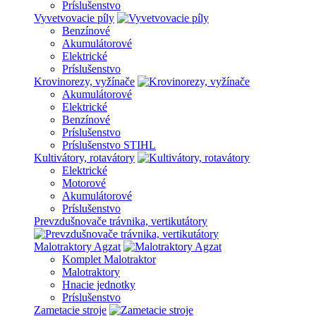
Príslušenstvo
Vyvetvovacie píly
Benzínové
Akumulátorové
Elektrické
Príslušenstvo
Krovinorezy, vyžínače
Akumulátorové
Elektrické
Benzínové
Príslušenstvo
Príslušenstvo STIHL
Kultivátory, rotavátory
Elektrické
Motorové
Akumulátorové
Príslušenstvo
Prevzdušnovače trávnika, vertikutátory
Malotraktory Agzat
Komplet Malotraktor
Malotraktory
Hnacie jednotky
Príslušenstvo
Zametacie stroje