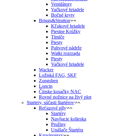
Ventilátory
Vačkové hriadele
Bočné kryty
Briggs&Stratton
Kľukové hriadele
Piestne Krúžky
Tlmiče
Piesty
Palivové nádrže
Wałki rozrządu
Piesty
Vačkové hriadele
Wacker
Ložiská FAG, SKF
Zongshen
Loncin
Čínske kosačky NAC
Rovné nožnice na živý plot
Startery, súčasti štartérov
Reťazové píly
Startéry
Navíjacie kolieska
Pružiny
Unášače Štartéra
Krovinorezy