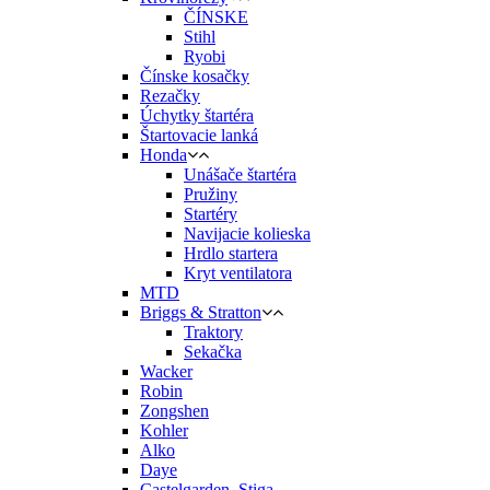
ČÍNSKE
Stihl
Ryobi
Čínske kosačky
Rezačky
Úchytky štartéra
Štartovacie lanká
Honda
Unášače štartéra
Pružiny
Startéry
Navijacie kolieska
Hrdlo startera
Kryt ventilatora
MTD
Briggs & Stratton
Traktory
Sekačka
Wacker
Robin
Zongshen
Kohler
Alko
Daye
Castelgarden, Stiga