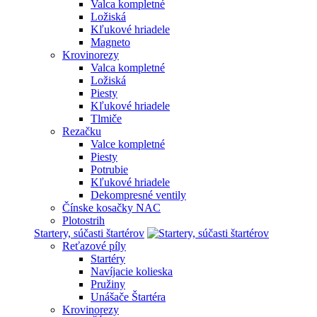
Valca kompletné
Ložiská
Kľukové hriadele
Magneto
Krovinorezy
Valca kompletné
Ložiská
Piesty
Kľukové hriadele
Tlmiče
Rezačku
Valce kompletné
Piesty
Potrubie
Kľukové hriadele
Dekompresné ventily
Čínske kosačky NAC
Plotostrih
Startery, súčasti štartérov
Reťazové píly
Startéry
Navíjacie kolieska
Pružiny
Unášače Štartéra
Krovinorezy