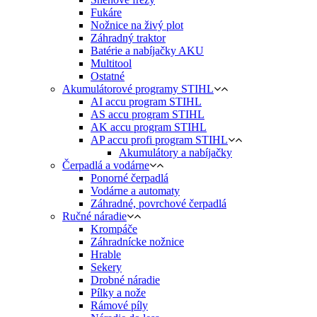
Fukáre
Nožnice na živý plot
Záhradný traktor
Batérie a nabíjačky AKU
Multitool
Ostatné
Akumulátorové programy STIHL
AI accu program STIHL
AS accu program STIHL
AK accu program STIHL
AP accu profi program STIHL
Akumulátory a nabíjačky
Čerpadlá a vodárne
Ponorné čerpadlá
Vodárne a automaty
Záhradné, povrchové čerpadlá
Ručné náradie
Krompáče
Záhradnícke nožnice
Hrable
Sekery
Drobné náradie
Pílky a nože
Rámové píly