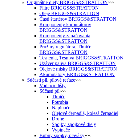
Originálne diely BRIGGS&STRATTON
Filtre BRIGGS&STRATTON
Oleje BRIGGS&STRATTON
Časti štartérov BRIGGS&STRATTON
Komponenty karburátorov
BRIGGS&STRATTON
Komponenty zapaľovania
BRIGGS&STRATTON
Pružiny regulátora, Tlmiče
BRIGGS&STRATTON
Tesnenia, Tesnivá BRIGGS&STRATTON
Uzáver paliva BRIGGS&STRATTON
Olejové misky BRIGGS&STRATTON
Akumulátory BRIGGS&STRATTON
Súčasti píl, pílové reťaze
Vodiacie lišty
Súčasti píl
Tlmiče
Potrubia
Napínače
Olejové čerpadlá, kolesá čerpadiel
Druhé
Spojky, spojkové diely
Vypínače
Bubny spojky, plaváky