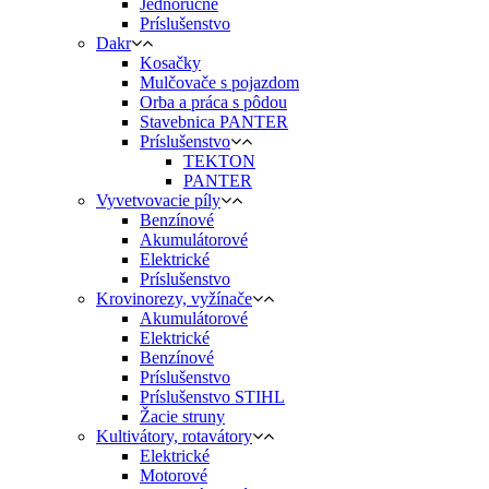
Jednoručné
Príslušenstvo
Dakr
Kosačky
Mulčovače s pojazdom
Orba a práca s pôdou
Stavebnica PANTER
Príslušenstvo
TEKTON
PANTER
Vyvetvovacie píly
Benzínové
Akumulátorové
Elektrické
Príslušenstvo
Krovinorezy, vyžínače
Akumulátorové
Elektrické
Benzínové
Príslušenstvo
Príslušenstvo STIHL
Žacie struny
Kultivátory, rotavátory
Elektrické
Motorové