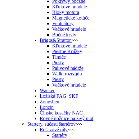
Pokrywy boczne
Kľukové hriadele
Bloky motora
Magnetické kotúče
Ventilátory
Vačkové hriadele
Bočné kryty
Briggs&Stratton
Kľukové hriadele
Piestne Krúžky
Tlmiče
Piesty
Palivové nádrže
Wałki rozrządu
Piesty
Vačkové hriadele
Wacker
Ložiská FAG, SKF
Zongshen
Loncin
Čínske kosačky NAC
Rovné nožnice na živý plot
Startery, súčasti štartérov
Reťazové píly
Startéry