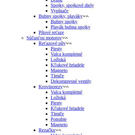
Spojky, spojkové diely
Vypínače
Bubny spojky, plaváky
Bubny spojky
Plavák bubna spojky
Pílové reťaze
Súčasťou motorov
Reťazové píly
Piesty
Valca kompletné
Ložiská
Kľukové hriadele
Magneto
Tlmiče
Dekompresné ventily
Krovinorezy
Valca kompletné
Ložiská
Piesty
Kľukové hriadele
Tlmiče
Potrubie
Magneto
Rezačku