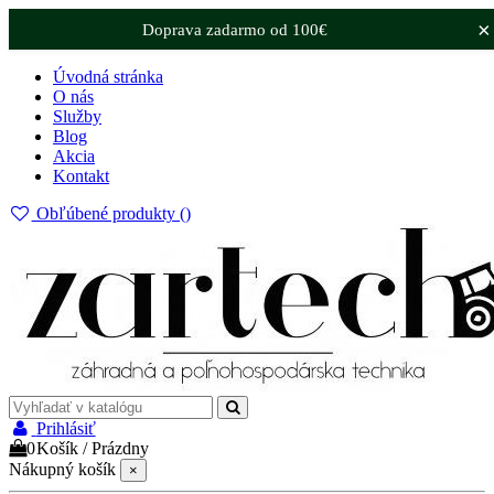
×
Doprava zadarmo od 100€
Úvodná stránka
O nás
Služby
Blog
Akcia
Kontakt
Obľúbené produkty (
)
Prihlásiť
0
Košík
/
Prázdny
Nákupný košík
×