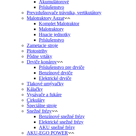
Akumulátorové
Príslušenstvo
Prevzdušnovače trávnika, vertikutátory
Malotraktory Agzat
Komplet Malotraktor
Malotraktory
Hnacie jednotky
Príslušenstvo
Zametacie stroje
Plotostrihy
Pôdne vrtáky
Drviče konárov
Príslušenstvo pre drviče
Benzínové drviče
Elektrické drviče
Tlakové umývačky
Kálačky
Vysávače a fukáre
Cirkuláry
Špeciálne stroje
Snežné frézy
Benzínové snežné frézy
Elektrické snežné frézy
AKU snežné frézy
AKU-EGO POWER