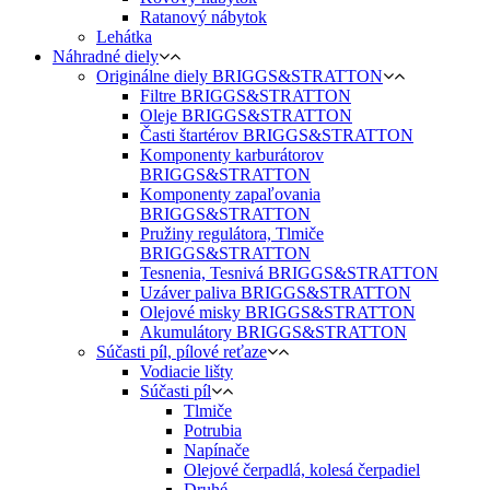
Ratanový nábytok
Lehátka
Náhradné diely
Originálne diely BRIGGS&STRATTON
Filtre BRIGGS&STRATTON
Oleje BRIGGS&STRATTON
Časti štartérov BRIGGS&STRATTON
Komponenty karburátorov
BRIGGS&STRATTON
Komponenty zapaľovania
BRIGGS&STRATTON
Pružiny regulátora, Tlmiče
BRIGGS&STRATTON
Tesnenia, Tesnivá BRIGGS&STRATTON
Uzáver paliva BRIGGS&STRATTON
Olejové misky BRIGGS&STRATTON
Akumulátory BRIGGS&STRATTON
Súčasti píl, pílové reťaze
Vodiacie lišty
Súčasti píl
Tlmiče
Potrubia
Napínače
Olejové čerpadlá, kolesá čerpadiel
Druhé