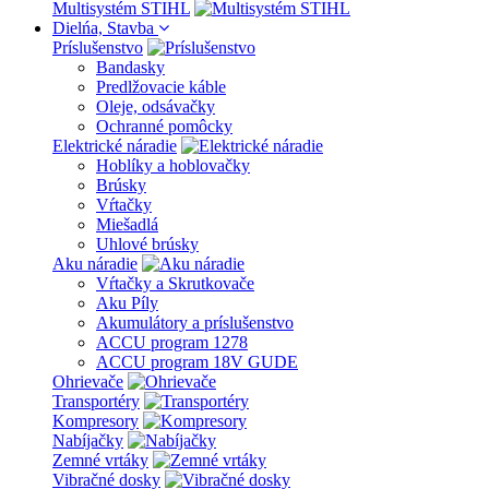
Multisystém STIHL
Dielńa, Stavba
Príslušenstvo
Bandasky
Predlžovacie káble
Oleje, odsávačky
Ochranné pomôcky
Elektrické náradie
Hoblíky a hoblovačky
Brúsky
Vŕtačky
Miešadlá
Uhlové brúsky
Aku náradie
Vŕtačky a Skrutkovače
Aku Píly
Akumulátory a príslušenstvo
ACCU program 1278
ACCU program 18V GUDE
Ohrievače
Transportéry
Kompresory
Nabíjačky
Zemné vrtáky
Vibračné dosky