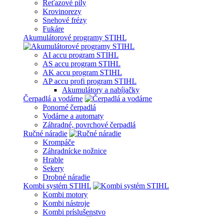
Reťazové píly
Krovinorezy
Snehové frézy
Fukáre
Akumulátorové programy STIHL
AI accu program STIHL
AS accu program STIHL
AK accu program STIHL
AP accu profi program STIHL
Akumulátory a nabíjačky
Čerpadlá a vodárne
Ponorné čerpadlá
Vodárne a automaty
Záhradné, povrchové čerpadlá
Ručné náradie
Krompáče
Záhradnícke nožnice
Hrable
Sekery
Drobné náradie
Kombi systém STIHL
Kombi motory
Kombi nástroje
Kombi príslušenstvo