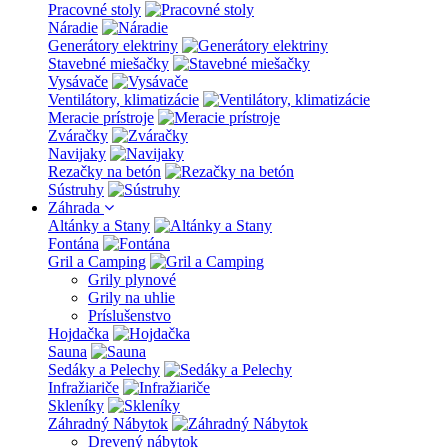
Pracovné stoly
Náradie
Generátory elektriny
Stavebné miešačky
Vysávače
Ventilátory, klimatizácie
Meracie prístroje
Zváračky
Navijaky
Rezačky na betón
Sústruhy
Záhrada
Altánky a Stany
Fontána
Gril a Camping
Grily plynové
Grily na uhlie
Príslušenstvo
Hojdačka
Sauna
Sedáky a Pelechy
Infražiariče
Skleníky
Záhradný Nábytok
Drevený nábytok