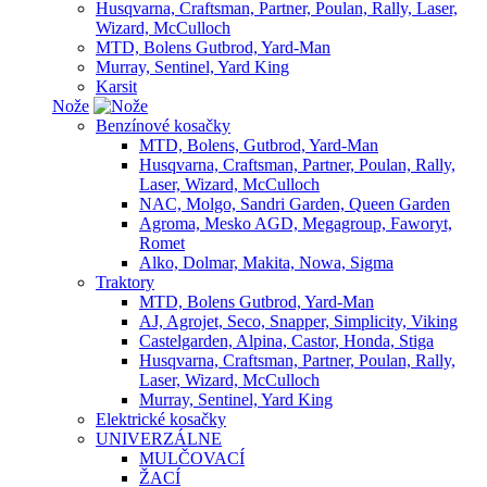
Husqvarna, Craftsman, Partner, Poulan, Rally, Laser,
Wizard, McCulloch
MTD, Bolens Gutbrod, Yard-Man
Murray, Sentinel, Yard King
Karsit
Nože
Benzínové kosačky
MTD, Bolens, Gutbrod, Yard-Man
Husqvarna, Craftsman, Partner, Poulan, Rally,
Laser, Wizard, McCulloch
NAC, Molgo, Sandri Garden, Queen Garden
Agroma, Mesko AGD, Megagroup, Faworyt,
Romet
Alko, Dolmar, Makita, Nowa, Sigma
Traktory
MTD, Bolens Gutbrod, Yard-Man
AJ, Agrojet, Seco, Snapper, Simplicity, Viking
Castelgarden, Alpina, Castor, Honda, Stiga
Husqvarna, Craftsman, Partner, Poulan, Rally,
Laser, Wizard, McCulloch
Murray, Sentinel, Yard King
Elektrické kosačky
UNIVERZÁLNE
MULČOVACÍ
ŽACÍ