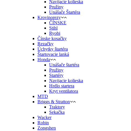
Navíjacie kolieska
Pružiny
Unášače Štartéra
Krovinorezy
ČÍNSKE
Stihl
Ryobi
Čínske kosačky
Rezačky
Úchytky štartéra
Štartovacie lanká
Honda
Unášače štartéra
Pružiny
Startéry
Navijacie kolieska
Hrdlo startera
Kryt ventilatora
MTD
Briggs & Stratton
Traktory
Sekačka
Wacker
Robin
Zongshen