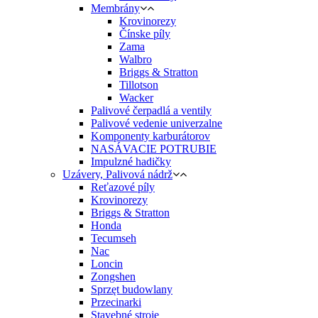
Membrány
Krovinorezy
Čínske píly
Zama
Walbro
Briggs & Stratton
Tillotson
Wacker
Palivové čerpadlá a ventily
Palivové vedenie univerzalne
Komponenty karburátorov
NASÁVACIE POTRUBIE
Impulzné hadičky
Uzávery, Palivová nádrž
Reťazové píly
Krovinorezy
Briggs & Stratton
Honda
Tecumseh
Nac
Loncin
Zongshen
Sprzęt budowlany
Przecinarki
Stavebné stroje