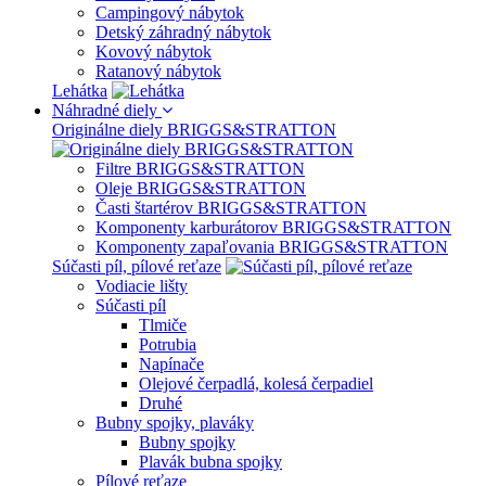
Campingový nábytok
Detský záhradný nábytok
Kovový nábytok
Ratanový nábytok
Lehátka
Náhradné diely
Originálne diely BRIGGS&STRATTON
Filtre BRIGGS&STRATTON
Oleje BRIGGS&STRATTON
Časti štartérov BRIGGS&STRATTON
Komponenty karburátorov BRIGGS&STRATTON
Komponenty zapaľovania BRIGGS&STRATTON
Súčasti píl, pílové reťaze
Vodiacie lišty
Súčasti píl
Tlmiče
Potrubia
Napínače
Olejové čerpadlá, kolesá čerpadiel
Druhé
Bubny spojky, plaváky
Bubny spojky
Plavák bubna spojky
Pílové reťaze