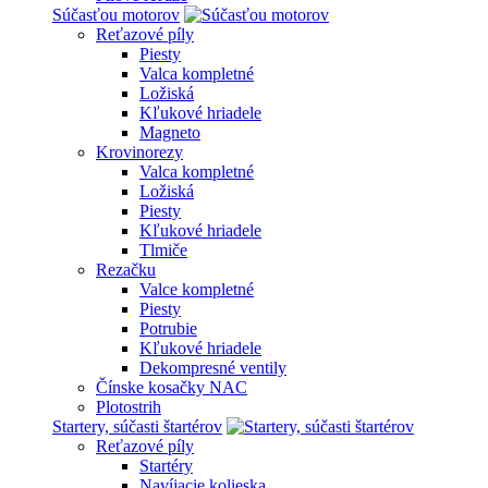
Súčasťou motorov
Reťazové píly
Piesty
Valca kompletné
Ložiská
Kľukové hriadele
Magneto
Krovinorezy
Valca kompletné
Ložiská
Piesty
Kľukové hriadele
Tlmiče
Rezačku
Valce kompletné
Piesty
Potrubie
Kľukové hriadele
Dekompresné ventily
Čínske kosačky NAC
Plotostrih
Startery, súčasti štartérov
Reťazové píly
Startéry
Navíjacie kolieska