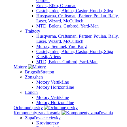
Garden
Emak, Efko, Oleomac
Castelgarden, Alpina, Castor, Honda, Stiga
Husqvarna, Craftsman, Partner, Poulan, Rally,
Laser, Wizard, McCulloch
MTD, Bolens, Gutbrod, Yard-Man
Traktory
Husqvarna, Craftsman, Partner, Poulan, Rally,
Laser, Wizard, McCulloch
Murray, Sentinel, Yard King
Castelgarden, Alpina, Castor, Honda, Stiga
Karsit, Ariens
MTD, Bolens Gutbrod, Yard-Man
Motory
Briggs&Stratton
Zongshen
Motory Vertikálne
Motory Horizontálne
Loncin
Motory Vertikálne
Motory Horizontálne
Ochranné prvky
Komponenty zapaľovania
Zapaľovacie cievky
Krovinorezy