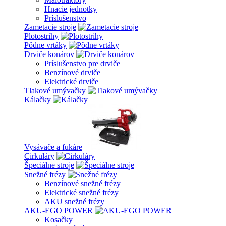
Hnacie jednotky
Príslušenstvo
Zametacie stroje
Plotostrihy
Pôdne vrtáky
Drviče konárov
Príslušenstvo pre drviče
Benzínové drviče
Elektrické drviče
Tlakové umývačky
Kálačky
Vysávače a fukáre
Cirkuláry
Špeciálne stroje
Snežné frézy
Benzínové snežné frézy
Elektrické snežné frézy
AKU snežné frézy
AKU-EGO POWER
Kosačky