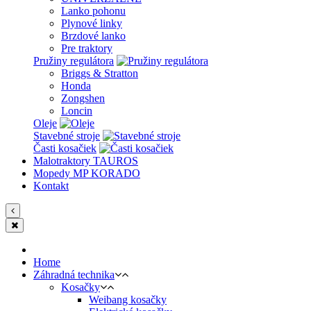
Lanko pohonu
Plynové linky
Brzdové lanko
Pre traktory
Pružiny regulátora
Briggs & Stratton
Honda
Zongshen
Loncin
Oleje
Stavebné stroje
Časti kosačiek
Malotraktory TAUROS
Mopedy MP KORADO
Kontakt
Home
Záhradná technika
Kosačky
Weibang kosačky