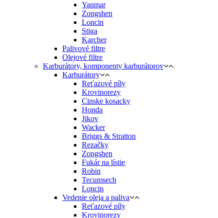
Yanmar
Zongshen
Loncin
Stiga
Karcher
Palivové filtre
Olejové filtre
Karburátory, komponenty karburátorov
Karburátory
Reťazové píly
Krovinorezy
Cinske kosacky
Honda
Jikov
Wacker
Briggs & Stratton
Rezačky
Zongshen
Fukár na lístie
Robin
Tecumsech
Loncin
Vedenie oleja a paliva
Reťazové píly
Krovinorezy