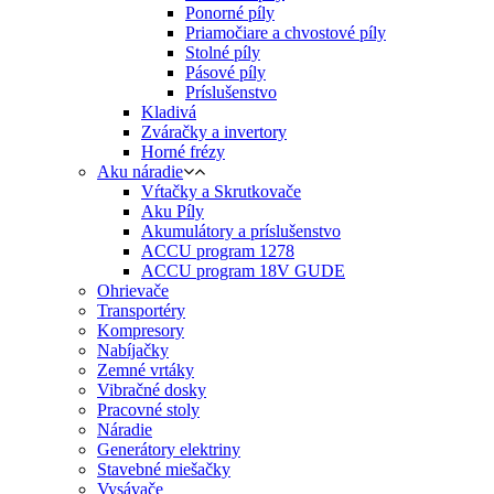
Ponorné píly
Priamočiare a chvostové píly
Stolné píly
Pásové píly
Príslušenstvo
Kladivá
Zváračky a invertory
Horné frézy
Aku náradie
Vŕtačky a Skrutkovače
Aku Píly
Akumulátory a príslušenstvo
ACCU program 1278
ACCU program 18V GUDE
Ohrievače
Transportéry
Kompresory
Nabíjačky
Zemné vrtáky
Vibračné dosky
Pracovné stoly
Náradie
Generátory elektriny
Stavebné miešačky
Vysávače