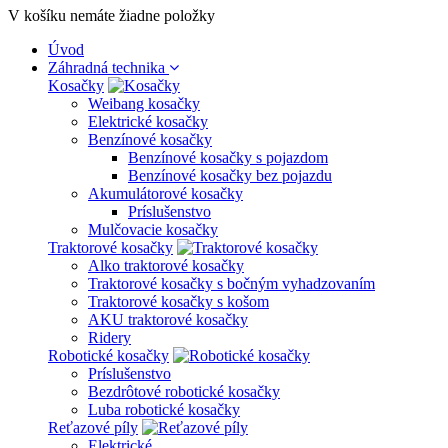
V košíku nemáte žiadne položky
Úvod
Záhradná technika
Kosačky
Weibang kosačky
Elektrické kosačky
Benzínové kosačky
Benzínové kosačky s pojazdom
Benzínové kosačky bez pojazdu
Akumulátorové kosačky
Príslušenstvo
Mulčovacie kosačky
Traktorové kosačky
Alko traktorové kosačky
Traktorové kosačky s bočným vyhadzovaním
Traktorové kosačky s košom
AKU traktorové kosačky
Ridery
Robotické kosačky
Príslušenstvo
Bezdrôtové robotické kosačky
Luba robotické kosačky
Reťazové píly
Elektrické