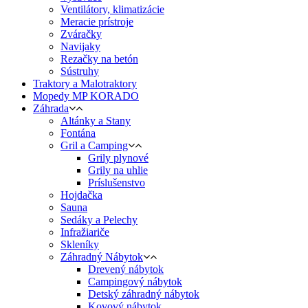
Ventilátory, klimatizácie
Meracie prístroje
Zváračky
Navijaky
Rezačky na betón
Sústruhy
Traktory a Malotraktory
Mopedy MP KORADO
Záhrada
Altánky a Stany
Fontána
Gril a Camping
Grily plynové
Grily na uhlie
Príslušenstvo
Hojdačka
Sauna
Sedáky a Pelechy
Infražiariče
Skleníky
Záhradný Nábytok
Drevený nábytok
Campingový nábytok
Detský záhradný nábytok
Kovový nábytok