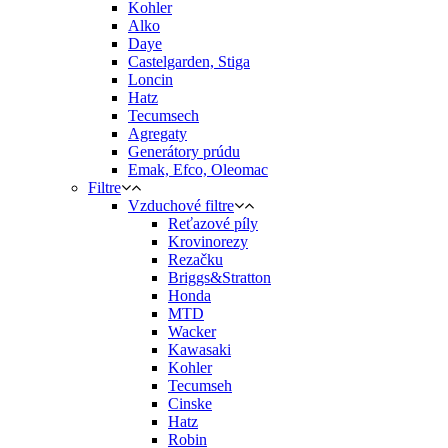
Kohler
Alko
Daye
Castelgarden, Stiga
Loncin
Hatz
Tecumsech
Agregaty
Generátory prúdu
Emak, Efco, Oleomac
Filtre
Vzduchové filtre
Reťazové píly
Krovinorezy
Rezačku
Briggs&Stratton
Honda
MTD
Wacker
Kawasaki
Kohler
Tecumseh
Cinske
Hatz
Robin