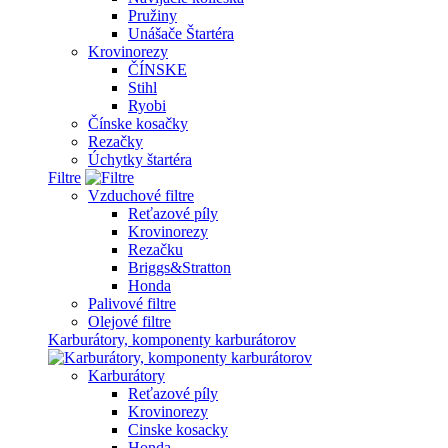
Pružiny
Unášače Štartéra
Krovinorezy
ČÍNSKE
Stihl
Ryobi
Čínske kosačky
Rezačky
Úchytky štartéra
Filtre
Vzduchové filtre
Reťazové píly
Krovinorezy
Rezačku
Briggs&Stratton
Honda
Palivové filtre
Olejové filtre
Karburátory, komponenty karburátorov
Karburátory
Reťazové píly
Krovinorezy
Cinske kosacky
Honda