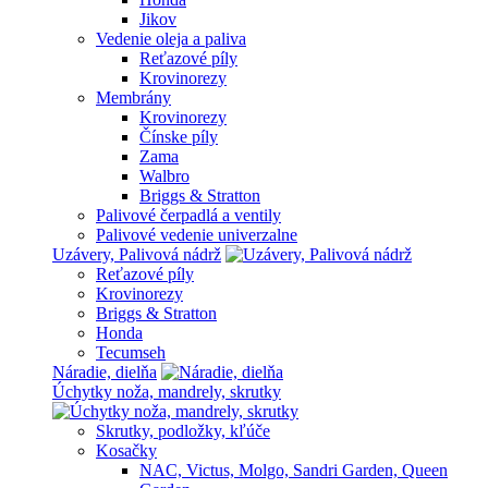
Jikov
Vedenie oleja a paliva
Reťazové píly
Krovinorezy
Membrány
Krovinorezy
Čínske píly
Zama
Walbro
Briggs & Stratton
Palivové čerpadlá a ventily
Palivové vedenie univerzalne
Uzávery, Palivová nádrž
Reťazové píly
Krovinorezy
Briggs & Stratton
Honda
Tecumseh
Náradie, dielňa
Úchytky noža, mandrely, skrutky
Skrutky, podložky, kľúče
Kosačky
NAC, Victus, Molgo, Sandri Garden, Queen