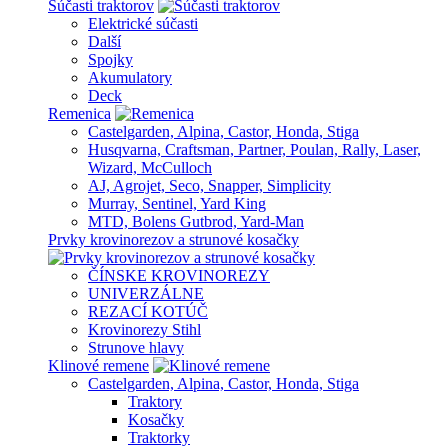
Súčasti traktorov
Elektrické súčasti
Další
Spojky
Akumulatory
Deck
Remenica
Castelgarden, Alpina, Castor, Honda, Stiga
Husqvarna, Craftsman, Partner, Poulan, Rally, Laser,
Wizard, McCulloch
AJ, Agrojet, Seco, Snapper, Simplicity
Murray, Sentinel, Yard King
MTD, Bolens Gutbrod, Yard-Man
Prvky krovinorezov a strunové kosačky
ČÍNSKE KROVINOREZY
UNIVERZÁLNE
REZACÍ KOTÚČ
Krovinorezy Stihl
Strunove hlavy
Klinové remene
Castelgarden, Alpina, Castor, Honda, Stiga
Traktory
Kosačky
Traktorky