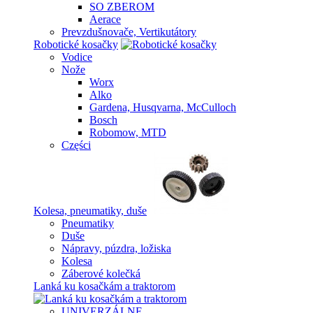
SO ZBEROM
Aerace
Prevzdušnovače, Vertikutátory
Robotické kosačky
Vodice
Nože
Worx
Alko
Gardena, Husqvarna, McCulloch
Bosch
Robomow, MTD
Części
Kolesa, pneumatiky, duše
Pneumatiky
Duše
Nápravy, púzdra, ložiska
Kolesa
Záberové kolečká
Lanká ku kosačkám a traktorom
UNIVERZÁLNE