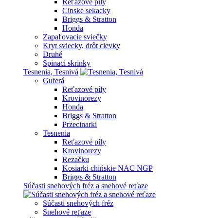
Reťazové píly
Cinske sekacky
Briggs & Stratton
Honda
Zapaľovacie sviečky
Kryt sviecky, drôt cievky
Druhé
Spinaci skrinky
Tesnenia, Tesnivá
Guferá
Reťazové píly
Krovinorezy
Honda
Briggs & Stratton
Przecinarki
Tesnenia
Reťazové píly
Krovinorezy
Rezačku
Kosiarki chińskie NAC NGP
Briggs & Stratton
Súčasti snehových fréz a snehové reťaze
Súčasti snehových fréz
Snehové reťaze