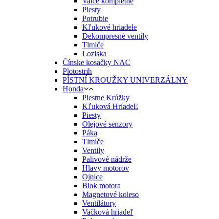
Valce kompletné
Piesty
Potrubie
Kľukové hriadele
Dekompresné ventily
Tlmiče
Loziska
Čínske kosačky NAC
Plotostrih
PÍSTNÍ KROUŽKY UNIVERZÁLNY
Honda
Piestne Krúžky
Kľuková HriadeĽ
Piesty
Olejové senzory
Páka
Tlmiče
Ventily
Palivové nádrže
Hlavy motorov
Ojnice
Blok motora
Magnetové koleso
Ventilátory
Vačková hriadeľ