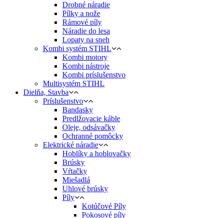
Drobné náradie
Pílky a nože
Rámové píly
Náradie do lesa
Lopaty na sneh
Kombi systém STIHL
Kombi motory
Kombi nástroje
Kombi príslušenstvo
Multisystém STIHL
Dielňa, Stavba
Príslušenstvo
Bandasky
Predlžovacie káble
Oleje, odsávačky
Ochranné pomôcky
Elektrické náradie
Hoblíky a hoblovačky
Brúsky
Vŕtačky
Miešadlá
Uhlové brúsky
Píly
Kotúčové Píly
Pokosové píly