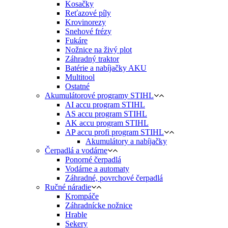
Kosačky
Reťazové píly
Krovinorezy
Snehové frézy
Fukáre
Nožnice na živý plot
Záhradný traktor
Batérie a nabíjačky AKU
Multitool
Ostatné
Akumulátorové programy STIHL
AI accu program STIHL
AS accu program STIHL
AK accu program STIHL
AP accu profi program STIHL
Akumulátory a nabíjačky
Čerpadlá a vodárne
Ponorné čerpadlá
Vodárne a automaty
Záhradné, povrchové čerpadlá
Ručné náradie
Krompáče
Záhradnícke nožnice
Hrable
Sekery