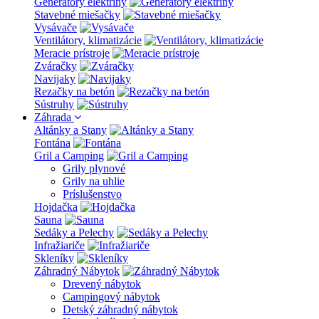
Generátory elektriny
Stavebné miešačky
Vysávače
Ventilátory, klimatizácie
Meracie prístroje
Zváračky
Navijaky
Rezačky na betón
Sústruhy
Záhrada
Altánky a Stany
Fontána
Gril a Camping
Grily plynové
Grily na uhlie
Príslušenstvo
Hojdačka
Sauna
Sedáky a Pelechy
Infražiariče
Skleníky
Záhradný Nábytok
Drevený nábytok
Campingový nábytok
Detský záhradný nábytok