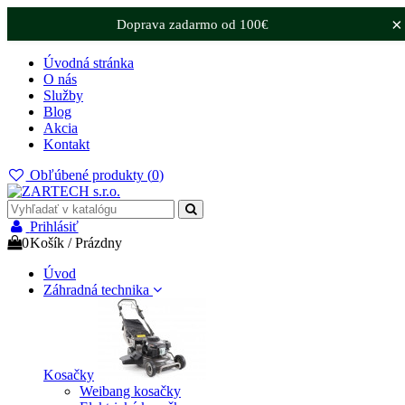
×
Doprava zadarmo od 100€
Úvodná stránka
O nás
Služby
Blog
Akcia
Kontakt
Obľúbené produkty (
0
)
Prihlásiť
0
Košík
/
Prázdny
Úvod
Záhradná technika
Kosačky
Weibang kosačky