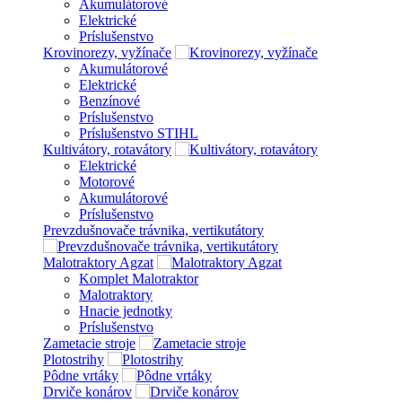
Akumulátorové
Elektrické
Príslušenstvo
Krovinorezy, vyžínače
Akumulátorové
Elektrické
Benzínové
Príslušenstvo
Príslušenstvo STIHL
Kultivátory, rotavátory
Elektrické
Motorové
Akumulátorové
Príslušenstvo
Prevzdušnovače trávnika, vertikutátory
Malotraktory Agzat
Komplet Malotraktor
Malotraktory
Hnacie jednotky
Príslušenstvo
Zametacie stroje
Plotostrihy
Pôdne vrtáky
Drviče konárov