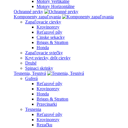
Motory Vertikálne
Motory Horizontálne
Ochranné prvky
Komponenty zapaľovania
Zapaľovacie cievky
Krovinorezy
Reťazové píly
Cinske sekacky
Briggs & Stratton
Honda
Zapaľovacie sviečky
Kryt sviecky, drôt cievky
Druhé
Spinaci skrinky
Tesnenia, Tesnivá
Guferá
Reťazové píly
Krovinorezy
Honda
Briggs & Stratton
Przecinarki
Tesnenia
Reťazové píly
Krovinorezy
Rezačku