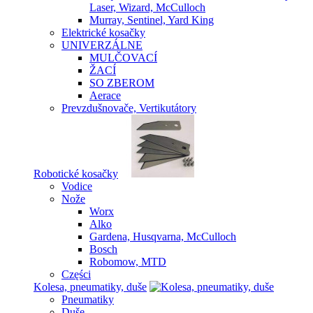
Laser, Wizard, McCulloch
Murray, Sentinel, Yard King
Elektrické kosačky
UNIVERZÁLNE
MULČOVACÍ
ŽACÍ
SO ZBEROM
Aerace
Prevzdušnovače, Vertikutátory
Robotické kosačky
Vodice
Nože
Worx
Alko
Gardena, Husqvarna, McCulloch
Bosch
Robomow, MTD
Części
Kolesa, pneumatiky, duše
Pneumatiky
Duše