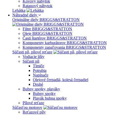
Kovový nábytok
Ratanový nábytok
Lehátka
Náhradné diely
Originálne diely BRIGGS&STRATTON
Filtre BRIGGS&STRATTON
Oleje BRIGGS&STRATTON
Časti štartérov BRIGGS&STRATTON
Komponenty karburátorov BRIGGS&STRATTON
Komponenty zapaľovania BRIGGS&STRATTON
Súčasti píl, pílové reťaze
Vodiacie lišty
Súčasti píl
Tlmiče
Potrubia
Napínače
Olejové čerpadlá, kolesá čerpadiel
Druhé
Bubny spojky, plaváky
Bubny spojky
Plavák bubna spojky
Pílové reťaze
Súčasťou motorov
Reťazové píly