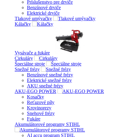
Príslušenstvo pre drviče
Benzínové drviče
Elektrické drviče
Tlakové umývačky
Kálačky
Vysávače a fukáre
Cirkuláry
Špeciálne stroje
Snežné frézy
Benzínové snežné frézy
Elektrické snežné frézy
AKU snežné frézy
AKU-EGO POWER
Kosačky
Reťazové píly
Krovinorezy
Snehové frézy
Fukáre
Akumulátorové programy STIHL
AI accu program STIHL