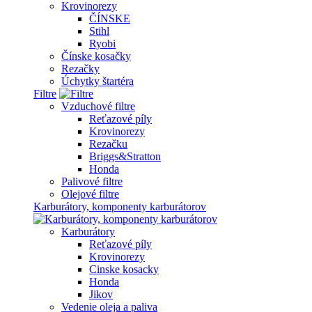
Krovinorezy
ČÍNSKE
Stihl
Ryobi
Čínske kosačky
Rezačky
Úchytky štartéra
Filtre
Vzduchové filtre
Reťazové píly
Krovinorezy
Rezačku
Briggs&Stratton
Honda
Palivové filtre
Olejové filtre
Karburátory, komponenty karburátorov
Karburátory
Reťazové píly
Krovinorezy
Cinske kosacky
Honda
Jikov
Vedenie oleja a paliva