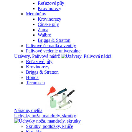
Reťazové píly
Krovinorezy
Membrány
Krovinorezy
Čínske píly
Zama
Walbro
Briggs & Stratton
Palivové čerpadlá a ventily
Palivové vedenie univerzalne
Uzávery, Palivová nádrž
Reťazové píly
Krovinorezy
Briggs & Stratton
Honda
Tecumseh
Náradie, dielňa
Úchytky noža, mandrely, skrutky
Skrutky, podložky, kľúče
Kosačky