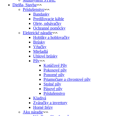
Multisystém STIHL
Dielňa, Stavba
Príslušenstvo
Bandasky
Predlžovacie káble
Oleje, odsávačky
Ochranné pomôcky
Elektrické náradie
Hoblíky a hoblovačky
Brúsky
Vŕtačky
Miešadlá
Uhlové brúsky
Píly
Kotúčové Píly
Pokosové píly
Ponorné píly
Priamočiare a chvostové píly
Stolné píly
Pásové píly
Príslušenstvo
Kladivá
Zváračky a invertory
Horné frézy
Aku náradie