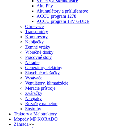
Vŕtačky a Skrutkovače
Aku Píly
Akumulátory a príslušenstvo
ACCU program 1278
ACCU program 18V GUDE
Ohrievače
Transportéry
Kompresory
Nabíjačky
Zemné vrtáky
Vibračné dosky
Pracovné stoly
Náradie
Generátory elektriny
Stavebné miešačky
Vysávače
Ventilátory, klimatizácie
Meracie prístroje
Zváračky
Navijaky
Rezačky na betón
Sústruhy
Traktory a Malotraktory
Mopedy MP KORADO
Záhrada