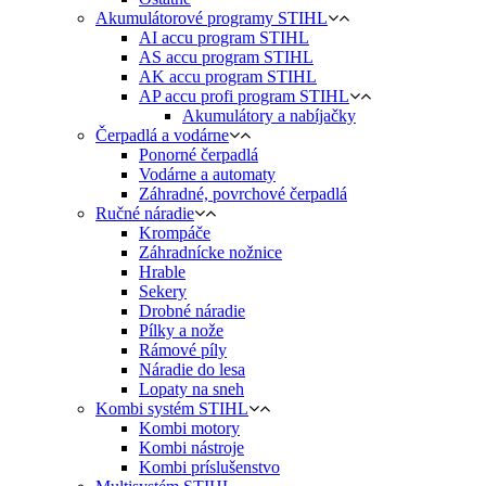
Akumulátorové programy STIHL
AI accu program STIHL
AS accu program STIHL
AK accu program STIHL
AP accu profi program STIHL
Akumulátory a nabíjačky
Čerpadlá a vodárne
Ponorné čerpadlá
Vodárne a automaty
Záhradné, povrchové čerpadlá
Ručné náradie
Krompáče
Záhradnícke nožnice
Hrable
Sekery
Drobné náradie
Pílky a nože
Rámové píly
Náradie do lesa
Lopaty na sneh
Kombi systém STIHL
Kombi motory
Kombi nástroje
Kombi príslušenstvo