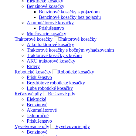
Elektrické kosačky
Benzínové kosačky
Benzínové kosačky s pojazdom
Benzínové kosačky bez pojazdu
Akumulátorové kosačky
Príslušenstvo
Mulčovacie kosačky
Traktorové kosačky
Alko traktorové kosačky
Traktorové kosačky s bočným vyhadzovaním
Traktorové kosačky s košom
AKU traktorové kosačky
Ridery
Robotické kosačky
Príslušenstvo
Bezdrôtové robotické kosačky
Luba robotické kosačky
Reťazové píly
Elektrické
Benzínové
Akumulátorové
Jednoručné
Príslušenstvo
Vyvetvovacie píly
Benzínové