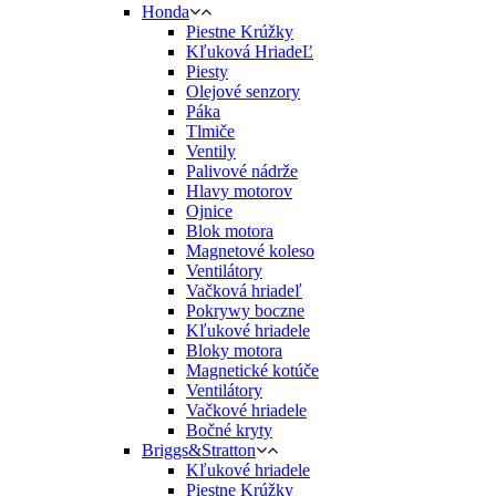
Honda
Piestne Krúžky
Kľuková HriadeĽ
Piesty
Olejové senzory
Páka
Tlmiče
Ventily
Palivové nádrže
Hlavy motorov
Ojnice
Blok motora
Magnetové koleso
Ventilátory
Vačková hriadeľ
Pokrywy boczne
Kľukové hriadele
Bloky motora
Magnetické kotúče
Ventilátory
Vačkové hriadele
Bočné kryty
Briggs&Stratton
Kľukové hriadele
Piestne Krúžky