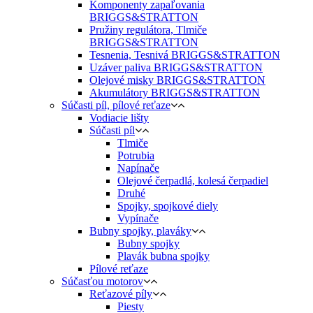
Komponenty zapaľovania
BRIGGS&STRATTON
Pružiny regulátora, Tlmiče
BRIGGS&STRATTON
Tesnenia, Tesnivá BRIGGS&STRATTON
Uzáver paliva BRIGGS&STRATTON
Olejové misky BRIGGS&STRATTON
Akumulátory BRIGGS&STRATTON
Súčasti píl, pílové reťaze
Vodiacie lišty
Súčasti píl
Tlmiče
Potrubia
Napínače
Olejové čerpadlá, kolesá čerpadiel
Druhé
Spojky, spojkové diely
Vypínače
Bubny spojky, plaváky
Bubny spojky
Plavák bubna spojky
Pílové reťaze
Súčasťou motorov
Reťazové píly
Piesty