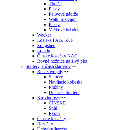
Tlmiče
Piesty
Palivové nádrže
Wałki rozrządu
Piesty
Vačkové hriadele
Wacker
Ložiská FAG, SKF
Zongshen
Loncin
Čínske kosačky NAC
Rovné nožnice na živý plot
Startery, súčasti štartérov
Reťazové píly
Startéry
Navíjacie kolieska
Pružiny
Unášače Štartéra
Krovinorezy
ČÍNSKE
Stihl
Ryobi
Čínske kosačky
Rezačky
Úchytky štartéra