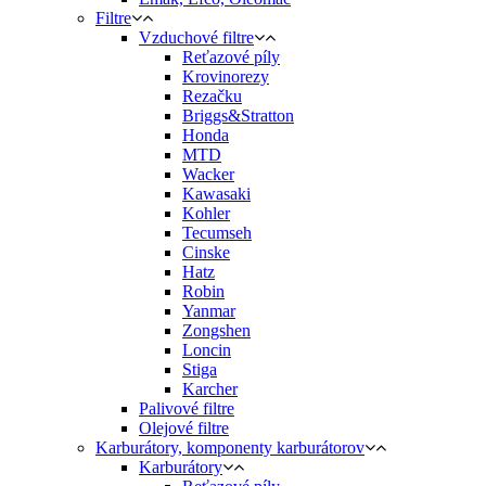
Filtre
Vzduchové filtre
Reťazové píly
Krovinorezy
Rezačku
Briggs&Stratton
Honda
MTD
Wacker
Kawasaki
Kohler
Tecumseh
Cinske
Hatz
Robin
Yanmar
Zongshen
Loncin
Stiga
Karcher
Palivové filtre
Olejové filtre
Karburátory, komponenty karburátorov
Karburátory