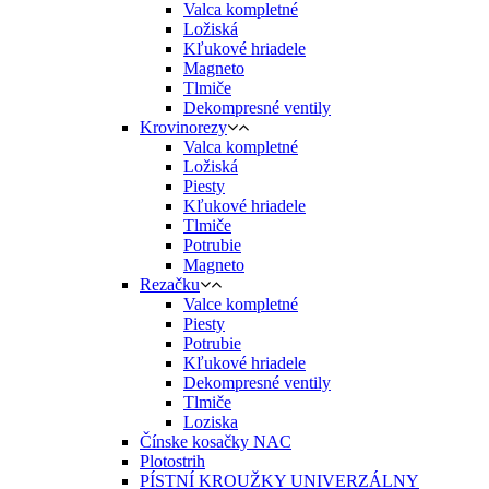
Valca kompletné
Ložiská
Kľukové hriadele
Magneto
Tlmiče
Dekompresné ventily
Krovinorezy
Valca kompletné
Ložiská
Piesty
Kľukové hriadele
Tlmiče
Potrubie
Magneto
Rezačku
Valce kompletné
Piesty
Potrubie
Kľukové hriadele
Dekompresné ventily
Tlmiče
Loziska
Čínske kosačky NAC
Plotostrih
PÍSTNÍ KROUŽKY UNIVERZÁLNY