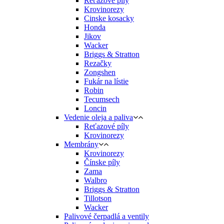
Reťazové píly
Krovinorezy
Cinske kosacky
Honda
Jikov
Wacker
Briggs & Stratton
Rezačky
Zongshen
Fukár na lístie
Robin
Tecumsech
Loncin
Vedenie oleja a paliva
Reťazové píly
Krovinorezy
Membrány
Krovinorezy
Čínske píly
Zama
Walbro
Briggs & Stratton
Tillotson
Wacker
Palivové čerpadlá a ventily