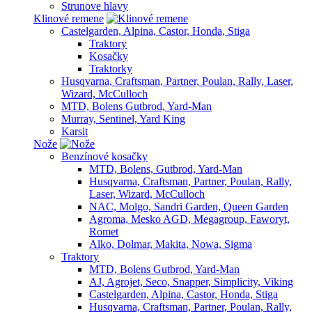
Strunove hlavy
Klinové remene
Castelgarden, Alpina, Castor, Honda, Stiga
Traktory
Kosačky
Traktorky
Husqvarna, Craftsman, Partner, Poulan, Rally, Laser,
Wizard, McCulloch
MTD, Bolens Gutbrod, Yard-Man
Murray, Sentinel, Yard King
Karsit
Nože
Benzínové kosačky
MTD, Bolens, Gutbrod, Yard-Man
Husqvarna, Craftsman, Partner, Poulan, Rally,
Laser, Wizard, McCulloch
NAC, Molgo, Sandri Garden, Queen Garden
Agroma, Mesko AGD, Megagroup, Faworyt,
Romet
Alko, Dolmar, Makita, Nowa, Sigma
Traktory
MTD, Bolens Gutbrod, Yard-Man
AJ, Agrojet, Seco, Snapper, Simplicity, Viking
Castelgarden, Alpina, Castor, Honda, Stiga
Husqvarna, Craftsman, Partner, Poulan, Rally,