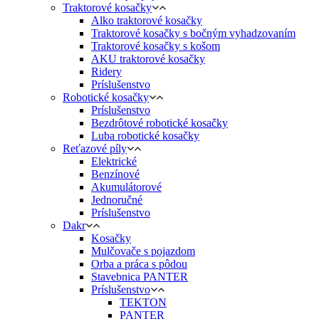
Traktorové kosačky
Alko traktorové kosačky
Traktorové kosačky s bočným vyhadzovaním
Traktorové kosačky s košom
AKU traktorové kosačky
Ridery
Príslušenstvo
Robotické kosačky
Príslušenstvo
Bezdrôtové robotické kosačky
Luba robotické kosačky
Reťazové píly
Elektrické
Benzínové
Akumulátorové
Jednoručné
Príslušenstvo
Dakr
Kosačky
Mulčovače s pojazdom
Orba a práca s pôdou
Stavebnica PANTER
Príslušenstvo
TEKTON
PANTER