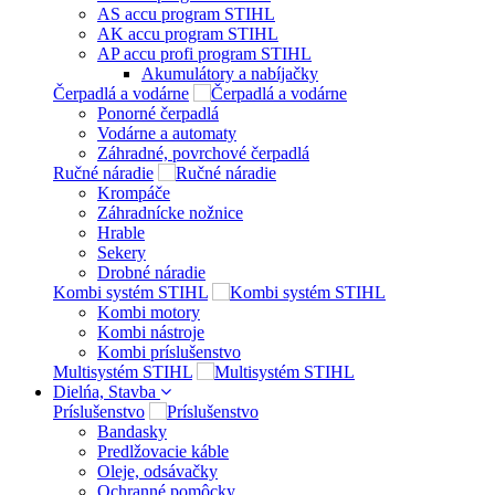
AS accu program STIHL
AK accu program STIHL
AP accu profi program STIHL
Akumulátory a nabíjačky
Čerpadlá a vodárne
Ponorné čerpadlá
Vodárne a automaty
Záhradné, povrchové čerpadlá
Ručné náradie
Krompáče
Záhradnícke nožnice
Hrable
Sekery
Drobné náradie
Kombi systém STIHL
Kombi motory
Kombi nástroje
Kombi príslušenstvo
Multisystém STIHL
Dielńa, Stavba
Príslušenstvo
Bandasky
Predlžovacie káble
Oleje, odsávačky
Ochranné pomôcky