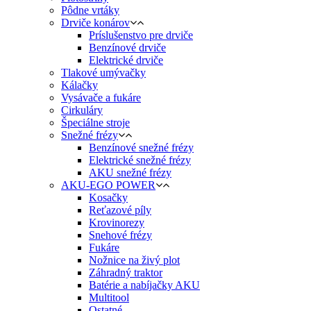
Pôdne vrtáky
Drviče konárov
Príslušenstvo pre drviče
Benzínové drviče
Elektrické drviče
Tlakové umývačky
Kálačky
Vysávače a fukáre
Cirkuláry
Špeciálne stroje
Snežné frézy
Benzínové snežné frézy
Elektrické snežné frézy
AKU snežné frézy
AKU-EGO POWER
Kosačky
Reťazové píly
Krovinorezy
Snehové frézy
Fukáre
Nožnice na živý plot
Záhradný traktor
Batérie a nabíjačky AKU
Multitool
Ostatné