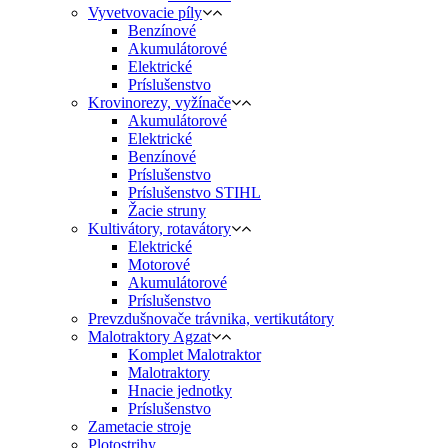
Vyvetvovacie píly
Benzínové
Akumulátorové
Elektrické
Príslušenstvo
Krovinorezy, vyžínače
Akumulátorové
Elektrické
Benzínové
Príslušenstvo
Príslušenstvo STIHL
Žacie struny
Kultivátory, rotavátory
Elektrické
Motorové
Akumulátorové
Príslušenstvo
Prevzdušnovače trávnika, vertikutátory
Malotraktory Agzat
Komplet Malotraktor
Malotraktory
Hnacie jednotky
Príslušenstvo
Zametacie stroje
Plotostrihy