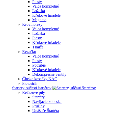
Piesty
Valca kompletné
Ložiská
Kľukové hriadele
Magneto
Krovinorezy
Valca kompletné
Ložiská
Piesty
Kľukové hriadele
Tlmiče
Rezačku
Valce kompletné
Piesty
Potrubie
Kľukové hriadele
Dekompresné ventily
Čínske kosačky NAC
Plotostrih
Startery, súčasti štartérov
Reťazové píly
Startéry
Navíjacie kolieska
Pružiny
Unášače Štartéra