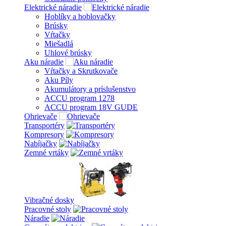
Elektrické náradie
Hoblíky a hoblovačky
Brúsky
Vŕtačky
Miešadlá
Uhlové brúsky
Aku náradie
Vŕtačky a Skrutkovače
Aku Píly
Akumulátory a príslušenstvo
ACCU program 1278
ACCU program 18V GUDE
Ohrievače
Transportéry
Kompresory
Nabíjačky
Zemné vrtáky
Vibračné dosky
Pracovné stoly
Náradie