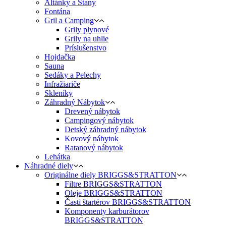
Altánky a Stany
Fontána
Gril a Camping
Grily plynové
Grily na uhlie
Príslušenstvo
Hojdačka
Sauna
Sedáky a Pelechy
Infražiariče
Skleníky
Záhradný Nábytok
Drevený nábytok
Campingový nábytok
Detský záhradný nábytok
Kovový nábytok
Ratanový nábytok
Lehátka
Náhradné diely
Originálne diely BRIGGS&STRATTON
Filtre BRIGGS&STRATTON
Oleje BRIGGS&STRATTON
Časti štartérov BRIGGS&STRATTON
Komponenty karburátorov
BRIGGS&STRATTON