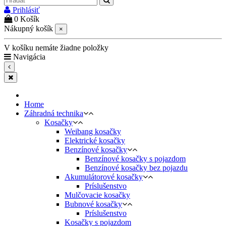
Prihlásiť
0
Košík
Nákupný košík
×
V košíku nemáte žiadne položky
Navigácia
Home
Záhradná technika
Kosačky
Weibang kosačky
Elektrické kosačky
Benzínové kosačky
Benzínové kosačky s pojazdom
Benzínové kosačky bez pojazdu
Akumulátorové kosačky
Príslušenstvo
Mulčovacie kosačky
Bubnové kosačky
Príslušenstvo
Kosačky s pojazdom