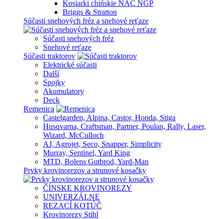
Kosiarki chińskie NAC NGP
Briggs & Stratton
Súčasti snehových fréz a snehové reťaze
Súčasti snehových fréz
Snehové reťaze
Súčasti traktorov
Elektrické súčasti
Další
Spojky
Akumulatory
Deck
Remenica
Castelgarden, Alpina, Castor, Honda, Stiga
Husqvarna, Craftsman, Partner, Poulan, Rally, Laser,
Wizard, McCulloch
AJ, Agrojet, Seco, Snapper, Simplicity
Murray, Sentinel, Yard King
MTD, Bolens Gutbrod, Yard-Man
Prvky krovinorezov a strunové kosačky
ČÍNSKE KROVINOREZY
UNIVERZÁLNE
REZACÍ KOTÚČ
Krovinorezy Stihl