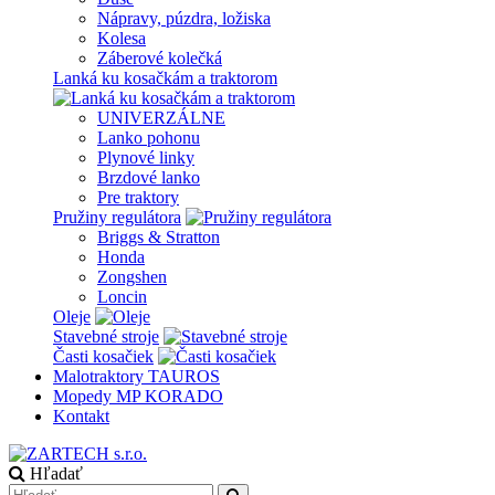
Nápravy, púzdra, ložiska
Kolesa
Záberové kolečká
Lanká ku kosačkám a traktorom
UNIVERZÁLNE
Lanko pohonu
Plynové linky
Brzdové lanko
Pre traktory
Pružiny regulátora
Briggs & Stratton
Honda
Zongshen
Loncin
Oleje
Stavebné stroje
Časti kosačiek
Malotraktory TAUROS
Mopedy MP KORADO
Kontakt
Hľadať