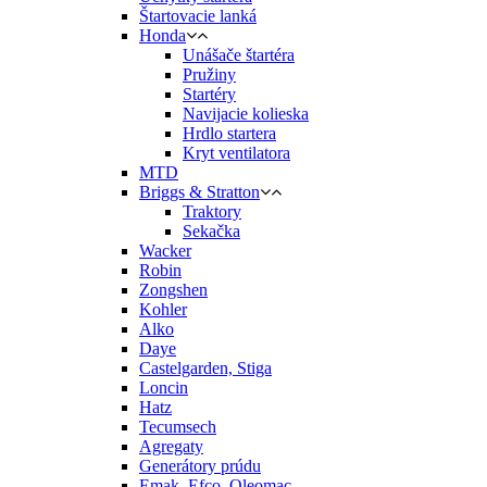
Štartovacie lanká
Honda
Unášače štartéra
Pružiny
Startéry
Navijacie kolieska
Hrdlo startera
Kryt ventilatora
MTD
Briggs & Stratton
Traktory
Sekačka
Wacker
Robin
Zongshen
Kohler
Alko
Daye
Castelgarden, Stiga
Loncin
Hatz
Tecumsech
Agregaty
Generátory prúdu
Emak, Efco, Oleomac